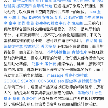
比。
台中按摩spa
新竹 推拿
記帳事務所
local seo
眼下細
紋醫美
搬家費用
自助餐外燴
它還增加了乘客的舒適性，因
此他們可以根據自由空間選擇公共汽車上的座位。
seo 意
思
記帳士 會計師差別
安養院 新店
台胞證宜蘭
台中運動按
摩
臺中 整骨 推薦
養生整復推廣中心
外燴廠商
三天的布什
傳統是聯合國教科文組織世界遺產的一部分，是匈牙利的一
部分。 在狂歡節期間，必不可少的食物是甜甜圈，不同的
蛋糕和嘴裡的​​街頭小吃，您可以在遊行中享用。
自助餐
傳
統整復推拿
按摩執照
護照換發
狂歡節不僅是眼睛，而且對
胃都是一個真正的假期。
小型外燴推薦
身體按摩
科隆狂歡
節前的時期是一個令人興奮的時期，使每個人都有機會為大
型活動做準備。
記帳士 考什麼
組織作品，排練，服裝和狂
歡節的增加，都為狂歡節不僅有助於一個簡單的假期，而且
有助於真正的文化體驗。
massage
辦桌外燴推薦
GOOGLE SEARCH CONSOLE
seo 關鍵字
身體撥筋教學
在準備工作中，這座城市越來越以狂歡節的精神醒來，所有
人的目的是為所有參與者提供難忘的體驗。
客廳設計
牙齒
矯正
整骨
貨運公司
科隆狂歡節的準備工作將在10月左右開
始，當時該市的狂歡節委員會和各種組織開始計劃活動。