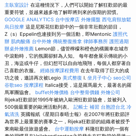
主臥室設計
在這種情況下，人們可以開始了解狂歡節的最
重要符號，並越來越多地了解即將到來的假期的習慣。
GOOGLE ANALYTICS
台中按摩店
外燴擺盤
西屯肩頸放鬆
烏日按摩
這是尼斯花狂歡節中的一個非常壯觀的節目，
Z（s）Eppelin也連接到另一個活動，即Mentonic
護照代
辦
肌肉酸痛
台中外燴
傳統整復推拿
律師事務所
護照過期
辦桌外燴推薦
Lemon節，儘管檸檬和橙色的構圖車在城市
中滾動時，它的氛圍卻鮮為人知。 每年都會展示傳統的小
丑，海盜或牛仔，但幻想可以自由地飛翔，每個人都穿著自
己喜歡的衣服。
經絡按摩課程費用
在去年取得了巨大的成
功之後，邀請再次被Legio
美式整復
I.
坐月子中心
seo公司
谷歌seo
按摩課程
Italica接受，這是羅馬最大，最著名的羅
馬軍團協會。
buffet外燴價格
台中整骨價錢
外燴公司
Rijeka狂歡節於1995年被納入歐洲狂歡節協會，並被列入
500個最重要的歐洲活動列表。
記帳士 補習
台胞證台北
冷
氣清洗
英國報紙《星期日泰晤士報》在2007年將狂歡節評
為世界上最重要的賽事之一，Rijeka狂歡節的組織者被授予
東南歐最佳旅遊盛會。
台中運動按摩
科隆狂歡節的一個有