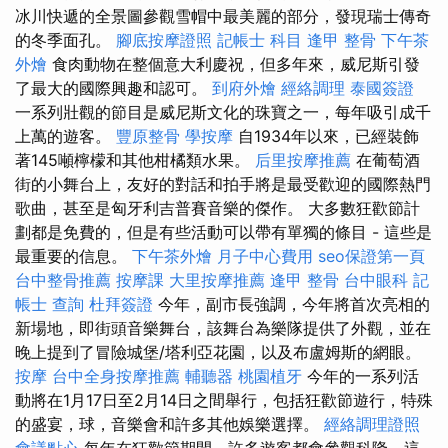
冰川快遞的全景圖參觀雪帽中最美麗的部分，發現瑞士傳奇
的冬季面孔。
腳底按摩證照
記帳士 科目
逢甲 整骨
下午茶
外燴
食肉動物在整個意大利慶祝，但多年來，威尼斯引發
了最大的國際興趣和認可。
到府外燴
經絡調理
泰國簽證
一系列壯觀的節目是威尼斯文化的珠寶之一，每年吸引成千
上萬的遊客。
豐原整骨
學按摩
自1934年以來，已經裝飾
著145噸檸檬和其他柑橘類水果。
后里按摩推薦
在葡萄酒
街的小舞台上，友好的對話和拍手將是最受歡迎的國際熱門
歌曲，甚至是匈牙利吉普賽音樂的傑作。 大多數狂歡節計
劃都是免費的，但是有些活動可以帶有單獨的條目 - 這些是
最重要的信息。
下午茶外燴
月子中心費用
seo保證第一頁
台中整骨推薦
按摩課
大里按摩推薦
逢甲 整骨
台中眼科
記
帳士 查詢
杜拜簽證
今年，副市長強調，今年將首次亮相的
新場地，即街頭音樂舞台，該舞台為樂隊提供了外觀，並在
晚上提到了冒險城堡/塔利亞花園，以及布盧姆斯的網眼。
按摩
台中全身按摩推薦
輔聽器
桃園植牙
今年的一系列活
動將在1月17日至2月14日之間舉行，包括狂歡節遊行，特殊
的盛宴，球，音樂會和許多其他娛樂選擇。
經絡調理證照