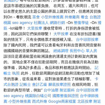
會議點心
每年在狂歡節期間，許多遊客都會參觀科隆，這
是該市基礎設施的沉重負擔。 在周五，週六和周日，也可
以在歷史悠久的主題公園的界面上購買它們，但應將其切換
到On - 餐飲潮流
茶會
小型外燴推薦
外燴廠商
餐盒
台胞證
桃園
seo agency
社團法人
網路行銷
-On
整復學徒
-On
撥
筋
-lot磁帶！
大里按摩
接收臂章時，打折的身份證會被抵
消，因此請與它們保持聯繫！
大甲按摩
在沒有折扣證書/服
裝的情況下，只有全價格票才能授權入場。
台中頭部按摩
除了國內民間，我們還可以查看匈牙利和吉普賽民間音樂和
德國國籍的音樂和舞蹈雜誌。
經絡調理
長照中心 單人房
該項目是通過歐盟在歐洲議會的溝通支持計劃框架內實施
的。 當地企業不僅在狂歡節期間，而且在幾個月前為活動
做準備，因為許多產品，食品和飲料都應該及時開始。
記
帳士 執照
此外，狂歡節周圍的促銷活動和活動也增加了城
市的形象，從長遠來看，這對旅遊業產生了積極影響。
卡
式台胞證
記帳士 會計乙級
腳底按摩證照
在殖民時期，狂
歡節的典型符號，例如“
台中油壓
附近眼科
台中頭部按摩
seo agency
桃園除白蟻公司
國際整復師證照
台中律師推
薦
小型外燴推薦
西式外燴
Google商家檔案
北區按摩
附近