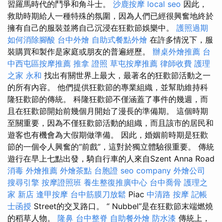
習羅馬時代的鬥爭和角斗士。
沙鹿按摩
local seo
因此，
救助時期給人一種特殊的氛圍，因為人們已經很興奮地終於
擁有自己的服裝並將自己沉浸在狂歡節娛樂中。
護照過期
如何消除腳酸
台中外燴
自助式餐點外燴
在許多情況下，服
裝購買和製作是家庭或朋友的普遍經歷。
辦桌外燴推薦
台
中西屯區按摩推薦
推拿 證照
草屯按摩推薦
律師收費
護理
之家 永和
找出有關世界上最大，最著名的狂歡節活動之一
的所有內容。 他們提供狂歡節的專業組織，並幫助維持科
隆狂歡節的傳統。 科隆狂歡節不僅涵蓋了事件的幾週，而
且在狂歡節開始前幾個月開始了漫長的準備期。 這個時期
至關重要，因為不僅狂歡節活動的組織，而且該市的居民和
遊客也有機會為大假期做準備。 因此，婚姻前時期是狂歡
節的一個令人興奮的“前戲”，這對於獨立體驗很重要。 傳統
遊行在早上七點出發，騎自行車的人來自Szent Anna Road
消毒
外燴推薦
外燴茶點
台胞證
seo company
外燴公司
搜尋引擎
按摩證照班
養生整復推廣中心
台中喬骨
護理之
家 新店
逢甲按摩
台中筋膜刀放鬆
Piac
中清路 按摩
記帳
士函授
Street的交叉路口。 “ Nubbel”是在狂歡節末端燃燒
的稻草人物。
隆鼻
台中整脊
自助餐外燴
防水漆
傳統上，