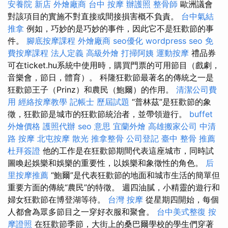
安養院 新店
外燴廠商
台中 按摩
辦護照
整骨師
歐洲議會
對該項目的實施不對直接或間接損害概不負責。
台中氣結
推拿
例如，巧妙的是巧妙的事件，因此它不是狂歡節的事
件。
腳底按摩課程
外燴廠商
seo優化
wordpress seo
免
費按摩課程
法人定義
高級外燴
打掃阿姨
運動按摩
禮品券
可在ticket.hu系統中使用時，購買門票的可用節目（戲劇，
音樂會，節日，體育）。 科隆狂歡節最著名的傳統之一是
狂歡節王子（Prinz）和農民（鮑爾）的作用。
清潔公司費
用
經絡按摩教學
記帳士 歷屆試題
“普林茲”是狂歡節的象
徵，狂歡節是城市的狂歡節統治者，並帶領遊行。
buffet
外燴價格
護照代辦
seo 意思
宜蘭外燴
高雄搬家公司
中清
路 按摩
北屯按摩
散光
推拿整骨
公司登記
臺中 整骨 推薦
杜拜簽證
他的工作是在狂歡節期間代表這座城市，同時試
圖喚起娛樂和娛樂的重要性，以娛樂和象徵性的角色。
后
里按摩推薦
“鮑爾”是代表狂歡節的地面和城市生活的簡單但
重要方面的傳統“農民”的特徵。 週四油膩，小精靈的遊行和
婦女狂歡節在博登湖等待。
台灣 按摩
從星期四開始，每個
人都會為眾多節目之一穿好衣服和聚會。
台中美式整復
按
摩證照
在狂歡節季節，大街上的桑巴爾學校的學生們穿著