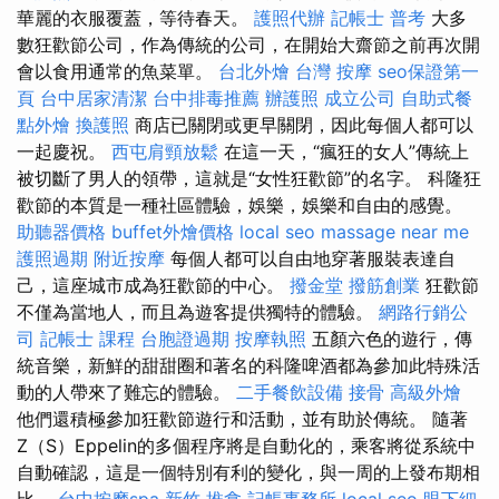
華麗的衣服覆蓋，等待春天。
護照代辦
記帳士 普考
大多
數狂歡節公司，作為傳統的公司，在開始大齋節之前再次開
會以食用通常的魚菜單。
台北外燴
台灣 按摩
seo保證第一
頁
台中居家清潔
台中排毒推薦
辦護照
成立公司
自助式餐
點外燴
換護照
商店已關閉或更早關閉，因此每個人都可以
一起慶祝。
西屯肩頸放鬆
在這一天，“瘋狂的女人”傳統上
被切斷了男人的領帶，這就是“女性狂歡節”的名字。 科隆狂
歡節的本質是一種社區體驗，娛樂，娛樂和自由的感覺。
助聽器價格
buffet外燴價格
local seo
massage near me
護照過期
附近按摩
每個人都可以自由地穿著服裝表達自
己，這座城市成為狂歡節的中心。
撥金堂
撥筋創業
狂歡節
不僅為當地人，而且為遊客提供獨特的體驗。
網路行銷公
司
記帳士 課程
台胞證過期
按摩執照
五顏六色的遊行，傳
統音樂，新鮮的甜甜圈和著名的科隆啤酒都為參加此特殊活
動的人帶來了難忘的體驗。
二手餐飲設備
接骨
高級外燴
他們還積極參加狂歡節遊行和活動，並有助於傳統。 隨著
Z（S）Eppelin的多個程序將是自動化的，乘客將從系統中
自動確認，這是一個特別有利的變化，與一周的上發布期相