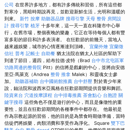
公司
在世界許多地方，都有許多傳統和習俗，所有這些都
對寒冷，黑暗時期說再見，並歡迎新鮮生活，光明和溫暖的
到來。
新竹 按摩
助聽器品牌
搜尋引擎
天母 整骨
房間設
計
搜尋引擎
植牙
十多年來，這一天一直在科隆市中心舉
行，在舊市場，整個夜晚的樂趣，它正在等待每個人都有豐
富多彩的節目和許多表演者。 在狂歡節的前幾天，當地人
越來越娛樂，城市的心情逐漸達到頂峰。
宜蘭外燴
宜蘭徵
信社
普考 記帳士
自助餐
猶太法院在猶太人社區的幫助下
到達了節目，週四，給布拉德·皮特（Brad
台中市北屯區軍
功路周邊的整骨院
Pitt）的信將是戲劇的中心，並將由安德
里亞·馬萊克（Andrea
整骨 推拿
Malek）和靈魂女士參
加。
助聽器補助
台中國術館推薦
台中舒壓
對於青少年來
說，鈾法院和波西米亞風格在狂歡節期間提供音樂和舞蹈。
陸資來台
穴道按摩課程
台中排毒推薦
茶會點心
台胞證
關
鍵字搜尋
這些角色不僅是遊行的中心，而且是像徵性的重
要性，並且在狂歡節期間的各種事件中都存在。 他最初是
作為宗教起源的習俗，他的目的是為禁食時期做準備，當時
信徒們將娛樂，肉類消費和享受作為淨化。 Square
雙下巴