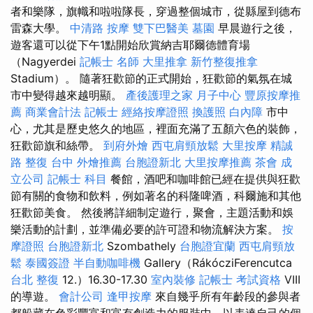
者和樂隊，旗幟和啦啦隊長，穿過整個城市，從縣屋到德布
雷森大學。
中清路 按摩
雙下巴醫美
墓園
早晨遊行之後，
遊客還可以從下午1點開始欣賞納吉耶爾德體育場
（Nagyerdei
記帳士 名師
大里推拿
新竹整復推拿
Stadium）。 隨著狂歡節的正式開始，狂​​歡節的氣氛在城
市中變得越來越明顯。
產後護理之家 月子中心
豐原按摩推
薦
商業會計法 記帳士
經絡按摩證照
換護照
白內障
市中
心，尤其是歷史悠久的地區，裡面充滿了五顏六色的裝飾，
狂歡節旗和絲帶。
到府外燴
西屯肩頸放鬆
大里按摩
精誠
路 整復 台中
外燴推薦
台胞證新北
大里按摩推薦
茶會
成
立公司
記帳士 科目
餐館，酒吧和咖啡館已經在提供與狂歡
節有關的食物和飲料，例如著名的科隆啤酒，科爾施和其他
狂歡節美食。 然後將詳細制定遊行，聚會，主題活動和娛
樂活動的計劃，並準備必要的許可證和物流解決方案。
按
摩證照
台胞證新北
Szombathely
台胞證宜蘭
西屯肩頸放
鬆
泰國簽證
半自動咖啡機
Gallery（RákócziFerencutca
台北 整復
12.）16.30-17.30
室內裝修
記帳士 考試資格
VIII
的導遊。
會計公司
逢甲按摩
來自幾乎所有年齡段的參與者