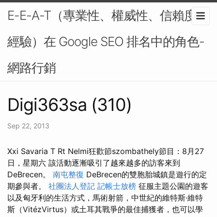
E-E-A-T（專業性、權威性、信賴度、
經驗）在 Google SEO 排名中的角色-
網路行銷
Digi363sa (310)
Sep 22, 2013
Xxi Savaria T Rt Nelmi狂歡節szombathely節目：8月27
日，星期六 該活動逐漸吸引了越來越多的訪客來到
DeBrecen。
南屯整復
DeBrecen的雙胞胎城鎮是遊行的定
期參與者。
社團法人登記
記帳士放榜
征服主題公園的遊客
以及匈牙利的生活方式，馬術射箭，中世紀的維特斯·維特
斯（VitézVirtus）或土耳其戰爭的最佳捕獲者，也可以學