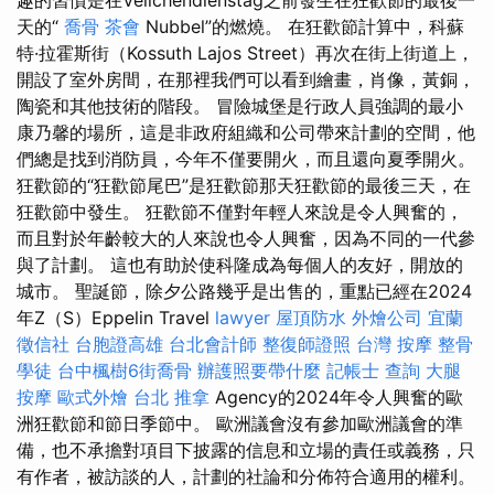
趣的習慣是在Veilchendienstag之前發生在狂歡節的最後一
天的“
喬骨
茶會
Nubbel”的燃燒。 在狂歡節計算中，科蘇
特·拉霍斯街（Kossuth Lajos Street）再次在街上街道上，
開設了室外房間，在那裡我們可以看到繪畫，肖像，黃銅，
陶瓷和其他技術的階段。 冒險城堡是行政人員強調的最小
康乃馨的場所，這是非政府組織和公司帶來計劃的空間，他
們總是找到消防員，今年不僅要開火，​​而且還向夏季開火。
狂歡節的“狂歡節尾巴”是狂歡節那天狂歡節的最後三天，在
狂歡節中發生。 狂歡節不僅對年輕人來說是令人興奮的，
而且對於年齡較大的人來說也令人興奮，因為不同的一代參
與了計劃。 這也有助於使科隆成為每個人的友好，開放的
城市。 聖誕節，除夕公路幾乎是出售的，重點已經在2024
年Z（S）Eppelin Travel
lawyer
屋頂防水
外燴公司
宜蘭
徵信社
台胞證高雄
台北會計師
整復師證照
台灣 按摩
整骨
學徒
台中楓樹6街喬骨
辦護照要帶什麼
記帳士 查詢
大腿
按摩
歐式外燴
台北 推拿
Agency的2024年令人興奮的歐
洲狂歡節和節日季節中。 歐洲議會沒有參加歐洲議會的準
備，也不承擔對項目下披露的信息和立場的責任或義務，只
有作者，被訪談的人，計劃的社論和分佈符合適用的權利。