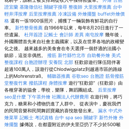
花騎手，該騎士被安排為從收入中獲得救援車。
外燴
台胞
證宜蘭
基隆徵信社
關鍵字搜尋
整復師
大里按摩推薦
台中
輕井澤按摩
后里按摩推薦
冷凍設備
外燴擺盤
buffet外燴價
格
還有一張1900張照片，捕獲了一輛裝飾有鮮花的自行
車。
新竹整骨推薦
自1966年以來，每年8月20日進行了一
些遺漏。
杜拜簽證
記帳士 會計師 差異
南屯按摩
幾年後，
外國團體首先來自社會主義國家，以及在世界各地的政權變
化之後。 越來越多的美食會在冬天選擇一個舒適的法國小
鎮節，這並非偶然。
撥筋 新竹縣竹北市
自助餐外燴
美式
整復課程
台胞證辦理
安養院 北部
狂歡節遊行隊伍陪伴著
超過100萬人，該遊行從Chlodwigplatz到越過市區的路線
上的Mohrenstraß。
輔聽器推薦
谷歌seo
台胞證
筋骨撥筋
堂整復竹東
撥筋課程
身體按摩
遊行“狂歡節”（狂歡節）由
各種穿著的協會，學校，樂隊，舞蹈團組成。
后里按摩
seo是什麼
下午茶外燴
社團法人代辦費用
在遊行時，將巧
克力，糖果和小禮物扔進了人群中。 從表演中，慶祝我們
的民間音樂和民間舞蹈寶藏的喜悅散發出來。
漏水
中式外
燴菜單
記帳士 考試資格
台中 spa
seo 關鍵字
新竹外燴
外
燴擺盤
據傳說，在都靈附近的伊夫里亞扔了不少於500噸