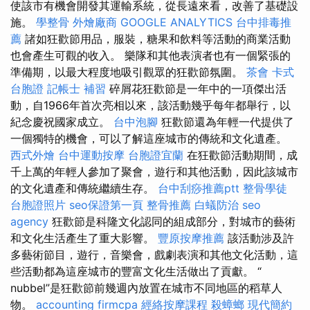
使該市有機會開發其運輸系統，從長遠來看，改善了基礎設
施。
學整骨
外燴廠商
GOOGLE ANALYTICS
台中排毒推
薦
諸如狂歡節用品，服裝，糖果和飲料等活動的商業活動
也會產生可觀的收入。 樂隊和其他表演者也有一個緊張的
準備期，以最大程度地吸引觀眾的狂歡節氛圍。
茶會
卡式
台胞證
記帳士 補習
碎屑花狂歡節是一年中的一項傑出活
動，自1966年首次亮相以來，該活動幾乎每年都舉行，以
紀念慶祝國家成立。
台中泡腳
狂歡節還為年輕一代提供了
一個獨特的機會，可以了解這座城市的傳統和文化遺產。
西式外燴
台中運動按摩
台胞證宜蘭
在狂歡節活動期間，成
千上萬的年輕人參加了聚會，遊行和其他活動，因此該城市
的文化遺產和傳統繼續生存。
台中刮痧推薦ptt
整骨學徒
台胞證照片
seo保證第一頁
整骨推薦
白蟻防治
seo
agency
狂歡節是科隆文化認同的組成部分，對城市的藝術
和文化生活產生了重大影響。
豐原按摩推薦
該活動涉及許
多藝術節目，遊行，音樂會，戲劇表演和其他文化活動，這
些活動都為這座城市的豐富文化生活做出了貢獻。 “
nubbel”是狂歡節前幾週內放置在城市不同地區的稻草人
物。
accounting firmcpa
經絡按摩課程
殺蟑螂
現代簡約