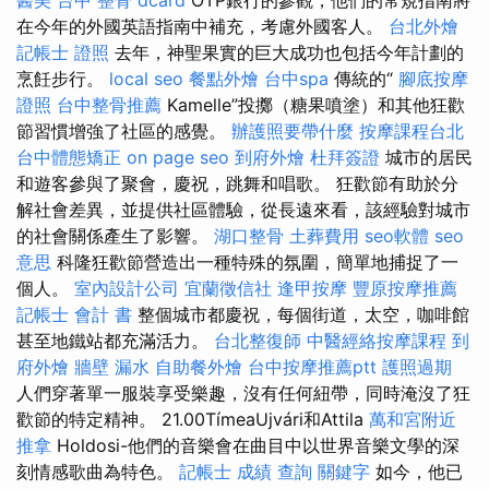
醫美
台中 整骨 dcard
OTP銀行的參觀，他們的常規指南將
在今年的外國英語指南中補充，考慮外國客人。
台北外燴
記帳士 證照
去年，神聖果實的巨大成功也包括今年計劃的
烹飪步行。
local seo
餐點外燴
台中spa
傳統的“
腳底按摩
證照
台中整骨推薦
Kamelle”投擲（糖果噴塗）和其他狂歡
節習慣增強了社區的感覺。
辦護照要帶什麼
按摩課程台北
台中體態矯正
on page seo
到府外燴
杜拜簽證
城市的居民
和遊客參與了聚會，慶祝，跳舞和唱歌。 狂歡節有助於分
解社會差異，並提供社區體驗，從長遠來看，該經驗對城市
的社會關係產生了影響。
湖口整骨
土葬費用
seo軟體
seo
意思
科隆狂歡節營造出一種特殊的氛圍，簡單地捕捉了一
個人。
室內設計公司
宜蘭徵信社
逢甲按摩
豐原按摩推薦
記帳士 會計 書
整個城市都慶祝，每個街道，太空，咖啡館
甚至地鐵站都充滿活力。
台北整復師
中醫經絡按摩課程
到
府外燴
牆壁 漏水
自助餐外燴
台中按摩推薦ptt
護照過期
人們穿著單一服裝享受樂趣，沒有任何紐帶，同時淹沒了狂
歡節的特定精神。 21.00TímeaUjvári和Attila
萬和宮附近
推拿
Holdosi-他們的音樂會在曲目中以世界音樂文學的深
刻情感歌曲為特色。
記帳士 成績 查詢
關鍵字
如今，他已