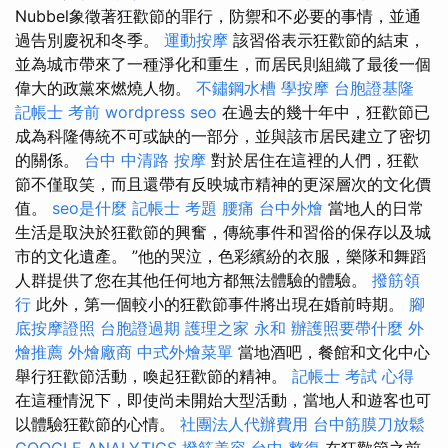
Nubbel象徵著狂歡節的罪行，防禦和不必要的事情，並通
過告別慶祝和冬季。
運動按摩
該習俗表示狂歡節的結束，
並為城市帶來了一種淨化和重生，而居民則組織了最後一個
偉大的政黨來燃燒人物。
不鏽鋼水槽
學按摩
台胞證基隆
記帳士 考前
wordpress seo
在過去的幾十年中，狂歡節已
成為科隆傳統不可或缺的一部分，並與該市居民建立了密切
的關係。
台中 中清路 按摩
對於居住在這裡的人們，狂歡
節不僅取笑，而且還帶有反映城市精神的更深層次的文化價
值。
seo是什麼
記帳士 考題
腰痛
台中外燴
當地人的日常
生活是取決於狂歡節的興奮，傳統事件和習俗的保存以及城
市的文化遺產。 ”他的哭泣，色彩繽紛的衣服，樂隊和舞蹈
人群提供了您在其他任何地方都無法體驗的體驗。
撥筋領
行
此外，第一個較小的狂歡節事件將出現在婚前時期。
腳
底按摩證照
台胞證過期
護理之家 永和
辦護照要帶什麼
外
燴推薦
外燴廠商
中式外燴菜單
當地酒吧，餐館和文化中心
舉行狂歡節活動，喚起狂歡節的精神。
記帳士 考試 心得
在這種情況下，即使尚未開始大型活動，當地人和遊客也可
以體驗狂歡節的心情。
社團法人代辦費用
台中筋膜刀放鬆