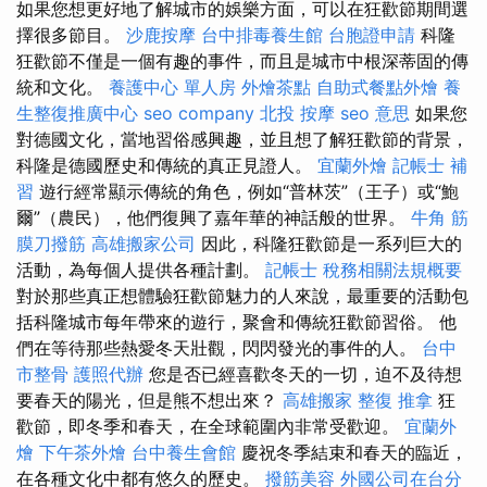
如果您想更好地了解城市的娛樂方面，可以在狂歡節期間選
擇很多節目。
沙鹿按摩
台中排毒養生館
台胞證申請
科隆
狂歡節不僅是一個有趣的事件，而且是城市中根深蒂固的傳
統和文化。
養護中心 單人房
外燴茶點
自助式餐點外燴
養
生整復推廣中心
seo company
北投 按摩
seo 意思
如果您
對德國文化，當地習俗感興趣，並且想了解狂歡節的背景，
科隆是德國歷史和傳統的真正見證人。
宜蘭外燴
記帳士 補
習
遊行經常顯示傳統的角色，例如“普林茨”（王子）或“鮑
爾”（農民），他們復興了嘉年華的神話般的世界。
牛角 筋
膜刀撥筋
高雄搬家公司
因此，科隆狂歡節是一系列巨大的
活動，為每個人提供各種計劃。
記帳士 稅務相關法規概要
對於那些真正想體驗狂歡節魅力的人來說，最重要的活動包
括科隆城市每年帶來的遊行，聚會和傳統狂歡節習俗。 他
們在等待那些熱愛冬天壯觀，閃閃發光的事件的人。
台中
市整骨
護照代辦
您是否已經喜歡冬天的一切，迫不及待想
要春天的陽光，但是熊不想出來？
高雄搬家
整復 推拿
狂
歡節，即冬季和春天，在全球範圍內非常受歡迎。
宜蘭外
燴
下午茶外燴
台中養生會館
慶祝冬季結束和春天的臨近，
在各種文化中都有悠久的歷史。
撥筋美容
外國公司在台分