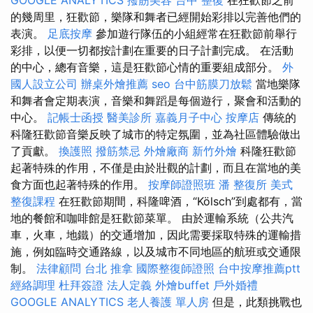
GOOGLE ANALYTICS
撥筋美容
台中 整復
在狂歡節之前
的幾周里，狂歡節，樂隊和舞者已經開始彩排以完善他們的
表演。
足底按摩
參加遊行隊伍的小組經常在狂歡節前舉行
彩排，以便一切都按計劃在重要的日子計劃完成。 在活動
的中心，總有音樂，這是狂歡節心情的重要組成部分。
外
國人設立公司
辦桌外燴推薦
seo
台中筋膜刀放鬆
當地樂隊
和舞者會定期表演，音樂和舞蹈是每個遊行，聚會和活動的
中心。
記帳士函授
醫美診所
嘉義月子中心
按摩店
傳統的
科隆狂歡節音樂反映了城市的特定氛圍，並為社區體驗做出
了貢獻。
換護照
撥筋禁忌
外燴廠商
新竹外燴
科隆狂歡節
起著特殊的作用，不僅是由於壯觀的計劃，而且在當地的美
食方面也起著特殊的作用。
按摩師證照班
潘 整復所
美式
整復課程
在狂歡節期間，科隆啤酒，“Kölsch”到處都有，當
地的餐館和咖啡館是狂歡節菜單。 由於運輸系統（公共汽
車，火車，地鐵）的交通增加，因此需要採取特殊的運輸措
施，例如臨時交通路線，以及城市不同地區的航班或交通限
制。
法律顧問
台北 推拿
國際整復師證照
台中按摩推薦ptt
經絡調理
杜拜簽證
法人定義
外燴buffet
戶外婚禮
GOOGLE ANALYTICS
老人養護 單人房
但是，此類挑戰也