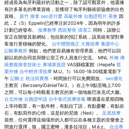
經成長為匈牙利最好的活動之一，除了認可觀眾外，他還擁
有許多著名的專業資格，並獲得了匈牙利藝術節協會的出色
資格。
新竹 推拿
seo是什麼
高級外燴
台胞證照片
茶會
因
此，Z（S）Eppelin已經專注於2024年，因為明年的許多
計劃已經發布。
按摩教學
西區整骨
清潔工
同時，該辦公
室正在開發其新網站，包括新的預訂系統，該系統有望對乘
客進行更積極的變化。
台中體態矯正
大雅按摩
養護中心
記帳事務所
例如，他們更容易擁有管理界面，他們可以回
顧以前的合同並與辦公室工作人員進行交流。 MNL
外燴
傳
統整復推拿技術士
柬埔寨簽證
VAS縣檔案館（Hepefe
苗
栗外燴
台中輕井澤按摩
M.U。1）14.00-18.00檔案電影下
午
記帳士 稅法與實務
- 時間旅行可以免費開放。
seo優化
主教宮（BerzsenyiDánielTér3。）在上午9點至晚上7:00
之間，可以每小時觀看主教宮的第一個地板巴洛克式大廳。
台北外燴
台胞證申請
台中泰式按摩排毒
啤酒還在星期四晚
上等待觀眾，有一點年輕，有點拉丁語，有點憂鬱，有點岩
石，有點寫作的心情，這是好的尼德（Ned）。
足底按摩
當然，任何選擇這個場所的人都可以在各種主題的音樂會之
間進行選擇，狼，國王蜜蜂，潘多拉項目，M.é.z。
合法專