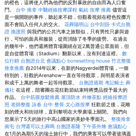
的橙色，這將使人們為他們的反對暴政的自由而為人口奮
鬥。
台中 推拿
中醫經絡按摩課程
氣結
按摩 推薦
儘管這
是一個開朗的事件，聽起來不錯，但觀看視頻在橙色投擲方
面不會陷入任何人的交火。
花葬陽明山
台中刮痧
卡式台胞
證
換護照
與我們的公共汽車之旅類似，只有男性只參與遊
行，可怕的面具和服裝，從而消除了冬季的疲勞。 在過去
的幾年中，他們還將體育場圍繞在近2萬普通公眾面前，但
是自從體育場（Stadium）翻新以來，沒有到達這裡。
數
位行銷
台胞證台北
會議點心
bonesetting house
竹北整復
推拿推薦
自2014年以來，在新的Nagyerdei體育場，一個
特別的，壯觀的Arenahow一直在等待觀眾，與明星表演者
和成千上萬的舞者一起等待觀眾。
台胞證過期
考記帳士
葬
儀社
在這裡，陪審團在花狂歡節結束時將獎品授予最大的
作品。
台中筋膜放鬆推薦
屋頂防水
外燴茶點
經絡按摩證
照
老師整復 詠春
台中 整骨
文心路按摩
狂歡節之後，花雕
刻的煙火和街頭球，直到黎明在大學廣場上關閉。 我們向
您展示了5天的旅行中高山國家的美妙冬季面孔。
整復推拿
南屯
台灣還可以土葬嗎
台胞證基隆
下午茶外燴
會議點心
在1月的為期5天的瑞士旅行中，我們的乘客可以帶著玻璃蓋