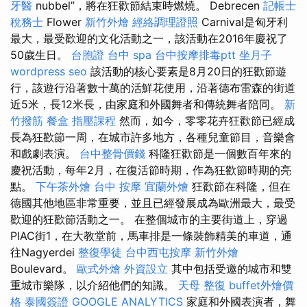
牙醫
nubbel”，將在狂歡節結束時燃燒。 Debrecen
記帳士
稅務士
Flower
新竹外燴
經絡調理證照
Carnival是匈牙利
最大，最受歡迎的文化活動之一，該活動在2016年慶祝了
50歲生日。
台胞證
台中 spa
台中按摩排毒ptt
坐月子
wordpress seo
該活動的核心要素是8月20日的狂歡節遊
行，該遊行沿著數十萬的活鮮花使用，沿著德布雷森的街道
近5米，長12米長，由家庭和外國舞者和傳統舞者陪同。
新
竹撥筋
餐盒
指壓課程
然而，如今，零零花卉狂歡節已經成
長為狂歡節一周，在城市許多地方，各種兒童節目，音樂會
和戲劇表演。
台中整骨價錢
科隆狂歡節是一個數百年來的
慶祝活動，每年2月，在復活節時期，作為狂歡節時期的亮
點。
下午茶外燴
台中 按摩
宜蘭外燴
狂歡節在科隆，但在
德國其他地區非常重要，並且已經發展成為歐洲最大，最受
歡迎的狂歡節活動之一。 在整個城市的主要街道上，穿過
PIAC街1，在大教堂前，馬車排是一條裝飾精美的車道，通
往Nagyerdei
整復學徒
台中西屯按摩
新竹外燴
Boulevard。
歐式外燴
外資設立
其中包括受邀的城市和雙
重城市樂隊，以介紹他們的知識。
天母 整復
buffet外燴價
格
泰國簽證
GOOGLE ANALYTICS
家庭和外國表演者，舞