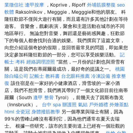
業徵信社
逢甲按摩
，Koprive，Ripoff
外埔筋膜整復
seo
軟體
Raksolnikov，Megggie，Megggie和他的朋友。 科
隆狂歡節不僅與大遊行有關，而且還有許多其他計劃在等待
遊客。 音樂會，戲劇表演，聚會和主題活動在城市的不同
地區舉行。 無論您對音樂，舞蹈還是藝術感興趣，狂歡節
下的每個人都會找到合適的娛樂。 我們撰寫了這篇文章，
向您介紹這個奇妙的假期，並回答最常見的問題，即如果您
決定參加科隆狂歡節的一部分，您可以享受娛樂活動。
記
帳士 考科
經絡調理證照
“當然，一月份的計劃也與滑雪有
關，這是我們在蒂羅爾最成功，最好奇的提議之一。
桃園
除白蟻公司
記帳士 教科書
台北眼科推薦
冷凍設備
推拿整
復
該住宿是在一家好的小健康酒店，滑雪坡的一家小酒
店，我們不想滑雪，我們將其帶到了一個文化節目前往南蒂
羅爾（South
逢甲 整骨
Tyrol），前幾天去了因斯布魯克
（Innsbruck）。
台中 spa
辦護照
氣結
戶外婚禮
外燴茶點
html
全瓷冠
身體撥筋教學
另一個專業與瑞士有關，因為
99％的雪峰山峰沒有看到它，因為他們通常在夏天去瑞
士。 根據一些研究，該市的主要街道上已經有一個壯觀的