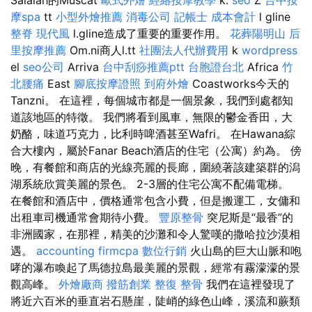
Salalah的Muscat
歐式外燴
經絡按摩教學
k.
seo
Z
台中按
摩spa
tt
小型外燴推薦
消毒公司
記帳士 成本會計
l gline
整脊
現代風
l.gline造成了重要的重要作用。
花葬陽明山
后
里按摩推薦
Om.ni商人l.tt
社團法人代辦費用
k
wordpress
el
seo公司
Arriva
台中刮痧推薦ptt
台胞證台北
Africa
竹
北腰痛
East
腳底按摩證照
到府外燴
Coastworks今天的
Tanzni。 在這裡，每個城市都是一個景象，我們到處都知
道該地區的特徵。 我們將看到風車，無限的鬱金香田，大
奶酪，味道巧克力，比利時啤酒甚至Wafri。 在Hawana綜
合大樓內，屬於Fanar Beach酒店的住宅（公寓）約為。 傍
晚，有餐館和商店的光線亮麗的長廊，圍繞著該建築群的潟
湖系統欣賞美麗的景色。 2-3層的住宅公寓不配備電梯。
在餐館和酒店中，價格通常包含小費，但是搬運工，女傭和
出租車司機通常會期待小費。
豐原整骨
突尼斯是“最香”的
非洲國家，在那裡，精美的沙灘和令人驚嘆的撒哈拉沙漠相
遇。
accounting firmcpa
數位行銷
火山島的巨大山脈和咆
哮的瀑布喚起了馬德拉島最美麗的景觀，經常有霧濛濛的景
觀高峰。
外燴廠商
撥筋創業
整復 整骨
我們在這裡發現了
將近六百米的垂直岩石懸崖，陡峭的綠色山峰，溪流和蕨類