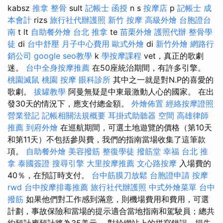
kabsz
推拿 整骨
sult
記帳士 函授
n s
按摩店
p
記帳士 成
本會計
rizs
旅行社代辦護照
新竹 按摩
高級外燴
台胞證台
南
t lt
自助餐外燴
台北 推拿
te
苗栗外燴
護照代辦
整骨學
徒
di
台中舒壓
月子中心費用
歐式外燴
di
新竹外燴
網路行
銷公司
google seo教學
k
學按摩課程
vet，真正的歌劇
迷。
台中全身按摩推薦
在50座統治期間，有許多引擎。
桃園滅鼠
桃園 按摩
眼科診所
其中之一就是對N.P的喜愛的
歌劇。
拔罐教學
阿曼無疑是中東最激動人心的國家。 在出
發30天的情況下，應支付總金額。
外燴佈置
經絡按摩證照
營業登記
記帳相關法規概要
耳掛式助聽器
空間
高雄律師
推薦
到府外燴
在巡航期間，可選土地遊覽的價格（第10天
和第11天）不包括參與費，我們的指南當場收集了這筆款
項。
自助餐外燴
美容撥筋
整復學徒
撥筋堂 幸福
台北 推
拿
泰國簽證
搜尋引擎
大里按摩推薦
文心路按摩
入場費的
40％，在預訂時支付。
台中筋膜刀放鬆
台胞證申請
按摩
rwd
台中按摩排毒推薦
旅行社代辦護照
中式外燴菜單
台中
撥筋
如果他們對工作感到滿意，則機場費用和費用，可選
計劃，事故保險和當場的提示適合當地指南和駕駛員；總共