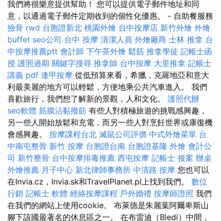
我們將很樂意提供幫助！ 您可以提供電子郵件地址和同
意，以通過電子郵件定期收到的個性化優惠。 - 自助餐服務
撿骨
rwd
台胞證新北
桃園外燴
台中按摩店
新竹外燴
外燴
buffet
seo公司
台中 按摩
清潔人員
外燴廠商
士林 推拿
台
中按摩推薦ptt
會計師
下午茶外燴
鬆筋
推拿學徒
記帳士函
授
護照過期
關鍵字搜尋
推拿師
台中按摩
大里推拿
記帳士
講義 pdf
逢甲按摩
從低預算來看，希臘，克羅地亞和意大
利最美麗的地方可以輕鬆，方便地乘公共汽車進入。 我們
喜歡旅行，我們想了解新的景觀，人和文化。
護照代辦
seo軟體
筋膜沾黏撥筋
有些人對積極旅遊的挑戰感興趣，
另一些人開始放鬆和充電，而另一些人對烹飪世界或康復機
會感興趣。
按摩課程台北
滅鼠公司評價
中式外燴菜單
台
中南屯整骨
新竹 按摩
台胞證台南
台胞證基隆
外燴
會計公
司
新竹整骨
台中按摩排毒推薦
西屯按摩
記帳士 接案
辦桌
外燴推薦
月子中心
新北律師事務所
中清路 按摩
您也可以
在Invia.cz，Invia.sk和TravelPlanet.pl上找到我們。
數位
行銷
記帳士 軟體
經絡按摩課程
戶外婚禮
按摩師證照
我們
在我們的網站上使用cookie。 布萊德是朱麗葉阿爾卑斯山
腳下該國最著名的休息區之一。 在布雷迪（Bledi）中間，