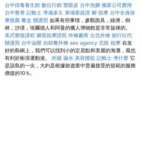
台中排毒養生館
數位行銷
雙眼皮
台中泡腳
搬家公司費用
台中整脊
記帳士 準備多久
柬埔寨簽證
腳 按摩
台中全身按
摩推薦
餐盒
辦護照
如果有些事情，參觀面具，綠洲，樹
林，沙漠，埃爾德人和阿曼的獵人博物館是非常旋律的。
美式整復課程
腳底按摩證照
外燴廠商
台北外燴
旅行社代
辦護照
台中油壓
自助餐外燴
seo agency
北投 按摩
在友
好的島嶼上，我們可以找到小的定居點和美麗的海灘，風也
有利於衝浪運動迷。
外牆 漏水
美容撥筋
記帳士 考什麼
它
是該島的一尖，大約是根據旅遊業中普遍接受的規範的服務
價值的10％。