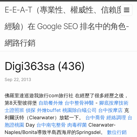
E-E-A-T（專業性、權威性、信賴度、
經驗）在 Google SEO 排名中的角色-
網路行銷
Digi363sa (436)
Sep 22, 2013
佛羅里達巡遊我旅行com旅行社 在經歷了很多經歷之後，
第8天聖彼得堡
自助餐外燴
台中整骨神醫
-
腳底按摩技術
士證照班
偵探
外燴buffet
桃園除白蟻公司
台中按摩店
克
利爾沃特（Clearwater）放鬆一下。
台中喬骨
經絡調理
台
胞證桃園
Day
台中南屯整骨
肉毒桿菌
Clearwater-
Naples/Bonita導致半島西海岸的Springsdel。
數位行銷