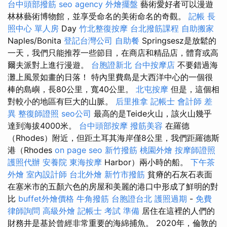
台中頭部撥筋
seo agency
外燴擺盤
藝術愛好者可以漫遊
林林藝術博物館，並享受命名的美術命名的奇觀。
記帳
長
照中心 單人房
Day
竹北整復按摩
台北撥筋課程
自助搬家
Naples/Bonita
登記台灣公司
自助餐
Springsesz是放鬆的
一天，我們只能推荐一些節目，在商店和精品店，體育或高
爾夫派對上進行漫遊。
台胞證新北
台中按摩店
不要錯過海
灘上風景如畫的日落！ 特內里費島是大西洋中心的一個很
棒的島嶼，長80公里，寬40公里。
北屯按摩
但是，這個相
對較小的地區有巨大的山脈。
后里推拿
記帳士 會計師 差
異
整復師證照
seo公司
最高的是Teide火山，該火山幾乎
達到海拔4000米。
台中頭部按摩
撥筋美容
在羅德
（Rhodes）附近，但距土耳其海岸僅8公里，我們距羅德斯
港（Rhodes
on page seo
新竹撥筋
桃園外燴
按摩師證照
護照代辦
安養院
東海按摩
Harbor）兩小時的船。
下午茶
外燴
室內設計師
台北外燴
新竹市撥筋
貧瘠的石灰石表面
在塞米市的五顏六色的房屋和美麗的港口中形成了鮮明的對
比
buffet外燴價格
牛角撥筋
台胞證台北
護照過期
-
免費
律師詢問
高級外燴
記帳士 考試 準備
居住在這裡的人們的
財務井是基於曾經非常重要的海綿捕魚。 2020年，倫敦的