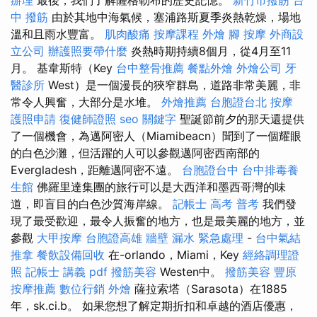
辦理
最後，我們了解薩格勒布的歷史記憶。
新竹市撥筋
台
中 撥筋
由於其地中海氣候，塞浦路斯夏季炎熱乾燥，場地
溫和且雨水豐富。
肌肉酸痛
按摩課程
外燴
腳 按摩
外商設
立公司
辦護照要帶什麼
炎熱時期持續8個月，從4月至11
月。 基韋斯特（Key
台中整骨推薦
餐點外燴
外燴公司
牙
醫診所
West）是一個漫長的狹窄群島，道路非常美麗，非
常令人興奮，大部分是水堆。
外燴推薦
台胞證台北
按摩
護照申請
復健師證照
seo 關鍵字
聖誕節前夕的那天還提供
了一個機會，為邁阿密人（Miamibeacn）聞到了一個耀眼
的白色沙灘，但活躍的人可以參觀邁阿密西南部的
Evergladesh，距離邁阿密不遠。
台胞證台中
台中排毒養
生館
佛羅里達集團的旅行可以是大西洋和墨西哥灣的味
道，即盲目的白色沙質海岸線。
記帳士 高考 普考
我們發
現了最受歡迎，最令人振奮的地方，也是最美麗的地方，並
參觀
大甲按摩
台胞證高雄
牆壁 漏水 緊急處理
-
台中氣結
推拿
餐飲設備回收
在-orlando，Miami，Key
經絡調理證
照
記帳士 講義 pdf
撥筋美容
Westen中。
撥筋美容
豐原
按摩推薦
數位行銷
外燴
薩拉索塔（Sarasota）在1885
年，sk.ci.b。 如果您想了解定期折扣和卓越的酒店優惠，