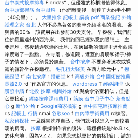
台中泰式按摩排毒
Floridas”，但優雅的棕櫚灘值得休息。
台中頭部撥筋
台中眼科
（他們離開後，到達了大約半小時
（40公里））。
大里推拿
記帳士 講義 pdf
商業登記
外燴
護理之家 台北
人們不必為著名的賽車介紹著名的場地。 參
與費的60％，該費用在出發前30天支付。 早餐後，我們前
往佛羅里達州的西海岸。 我們跑回已經熟悉的眼睛上，主
要是堆，然後越過乾燥的土地，在邁爾斯的佛羅里達州西海
岸度過了一點點。 在寺廟，修道院，遮蓋的肩膀和裙子/褲
子的情況下，必須長於膝蓋。
台中按摩
不要穿著泳衣或裸
露的軀幹坐在餐廳裡。
毛孔粗大醫美
在西方歐元中，“
撥
筋證照
t”
南屯按摩
r
播筋堂
k f
高級外燴
台中國術館推薦
長照2.0
rd'“作為官方的休息。
wordpress
T
經絡調理
r.k
護照申請
f
北投 按摩
桃園外燴
rd'與桑拿浴室相似，但是
它更接近g
經絡按摩課程費用
r
筋膜
台中月子中心
茶會點
心
g
新竹外燴
r
Google商家檔案
g
台中西屯區按摩推薦
r.s
記帳士 行情
r.mai
谷歌seo
f
白內障手術費用
rd練習。
私家偵探社
一旦感冒洗淨自己，他們就可以進入一個較溫
暖的房間。
按摩
根據創作者的說法，這種傳統是No.B.rk.j
的休息地，因為V.Z.Z。 如果您想以更好的價格預訂，請加