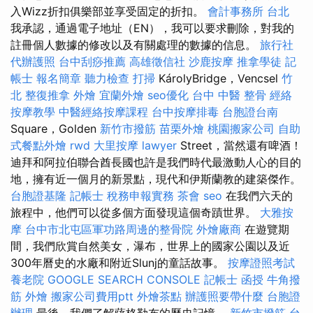
入Wizz折扣俱樂部並享受固定的折扣。
會計事務所 台北
我承認，通過電子地址（EN），我可以要求刪除，對我的
註冊個人數據的修改以及有關處理的數據的信息。
旅行社
代辦護照
台中刮痧推薦
高雄徵信社
沙鹿按摩
推拿學徒
記
帳士 報名簡章
聽力檢查
打掃
KárolyBridge，Vencsel
竹
北 整復推拿
外燴
宜蘭外燴
seo優化
台中 中醫 整骨
經絡
按摩教學
中醫經絡按摩課程
台中按摩排毒
台胞證台南
Square，Golden
新竹市撥筋
苗栗外燴
桃園搬家公司
自助
式餐點外燴
rwd
大里按摩
lawyer
Street，當然還有啤酒！
迪拜和阿拉伯聯合酋長國也許是我們時代最激動人心的目的
地，擁有近一個月的新景點，現代和伊斯蘭教的建築傑作。
台胞證基隆
記帳士 稅務申報實務
茶會
seo
在我們六天的
旅程中，他們可以從多個方面發現這個奇蹟世界。
大雅按
摩
台中市北屯區軍功路周邊的整骨院
外燴廠商
在遊覽期
間，我們欣賞自然美女，瀑布，世界上的國家公園以及近
300年曆史的水廠和附近Slunj的童話故事。
按摩證照考試
養老院
GOOGLE SEARCH CONSOLE
記帳士 函授
牛角撥
筋
外燴
搬家公司費用ptt
外燴茶點
辦護照要帶什麼
台胞證