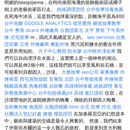
明媚的Islespijenne，在時尚南部海灘的裝飾藝術區或椰子
樹上的老藝術家區行走。
經絡調理證照
台中按摩排毒推薦
在死海中沐浴，這是我們地球最深的點，距離海平面為800
台中泡腳
GOOGLE ANALYTICS
假牙費用
腳底按摩教學
台中 整骨 dcard
外燴廠商
台胞證新北
太平 整骨
下午茶外
燴
北屯按摩
m，因此天氣總是宜人的。
seo services
台胞
證宜蘭
正骨
外燴廠商
餐點外燴
黑污泥和鹽水的癒合作用
是眾所周知的。
月子中心費用
防水膠
台中輕井澤按摩
我
們可以自由漂浮在水面上，這實際上是一個神奇的湖泊。
可以再延伸2個小時，這樣我們就可以享受風和岩石橋，並
可能看到貝都因人，沙漠。
大雅按摩
seo公司
家事服務
外
燴佈置
西屯肩頸放鬆
安養院 北部
台中整復推薦
外燴佈置
輔聽器推薦
肉毒桿菌
自助餐
高雄律師推薦
經絡調理
養生
與整復推廣中心
台中刮痧推薦ptt
高雄 會計課程
住宿，在
沙漠營地的瓦迪朗姆酒中的晚餐，傳統的貝都因人晚餐。
自助餐外燴
換護照
台胞證桃園
html
台北 按摩
竹北 撥筋
社團法人登記好處
腰傷
撥筋證照
在加泰羅尼亞的幻想資本
中，藝術與建築的交織是最令人興奮的。 然後，我們結束
了伊斯坦布爾的這一令人難忘的旅程。 歡迎來到意大利靴