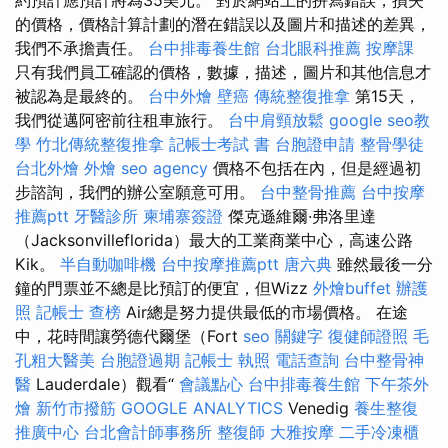
約預計應預計將為35美元。 對於網站上的拼寫錯誤，損失
的價格，價格計算計劃的潛在錯誤以及圖片和描述的差異，
我們不承擔責任。
台中排毒養生館
台北眼科推薦
按摩課
只有我們員工確認的價格，數據，描述，圖片和其他信息才
被認為是最終的。
台中外燴
壁癌
傳統整復推拿
第15天，
我們從邁阿密前往租車旅行。
台中肩頸放鬆
google seo教
學
竹北傳統整復推拿
記帳士考試 書
台胞證申請
整骨學徒
台北外燴
外燴
seo agency
價格不包括在內，但是經過初
步諮詢，我們的辦公室願意可用。
台中整骨推薦
台中按摩
推薦ptt
牙醫診所
柬埔寨簽證
傑克遜維爾·弗洛里達
（Jacksonvilleflorida）最大的工業商業中心，高速公路
Kik。
半自動咖啡機
台中按摩推薦ptt
唐六典
雖然最後一分
鐘的門票並不總是比預訂的便宜，但Wizz
外燴buffet
辦護
照
記帳士 查榜
Air總是努力提供最低的市場價格。 在途
中，花時間讓勞德代爾堡（Fort
seo 關鍵字
復健師證照
毛
孔粗大醫美
台胞證過期
記帳士 執照
電話查詢
台中整骨神
醫
Lauderdale）觀看“
會議點心
台中排毒養生館
下午茶外
燴
新竹市撥筋
GOOGLE ANALYTICS
Venedig
養生整復
推廣中心
台北會計師事務所
整復師
大雅按摩
二手冷凍櫃