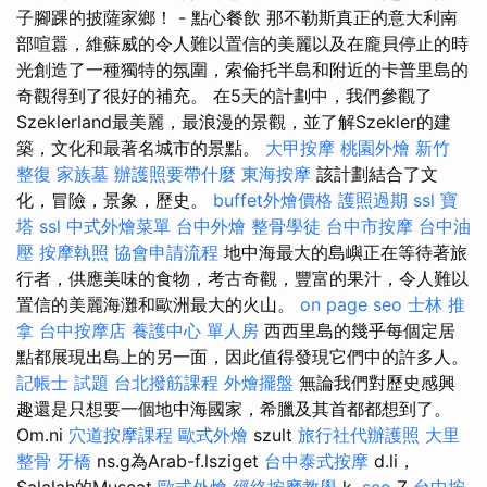
子腳踝的披薩家鄉！ - 點心餐飲 那不勒斯真正的意大利南
部喧囂，維蘇威的令人難以置信的美麗以及在龐貝停止的時
光創造了一種獨特的氛圍，索倫托半島和附近的卡普里島的
奇觀得到了很好的補充。 在5天的計劃中，我們參觀了
Szeklerland最美麗，最浪漫的景觀，並了解Szekler的建
築，文化和最著名城市的景點。
大甲按摩
桃園外燴
新竹
整復
家族墓
辦護照要帶什麼
東海按摩
該計劃結合了文
化，冒險，景象，歷史。
buffet外燴價格
護照過期
ssl
寶
塔
ssl
中式外燴菜單
台中外燴
整骨學徒
台中市按摩
台中油
壓
按摩執照
協會申請流程
地中海最大的島嶼正在等待著旅
行者，供應美味的食物，考古奇觀，豐富的果汁，令人難以
置信的美麗海灘和歐洲最大的火山。
on page seo
士林 推
拿
台中按摩店
養護中心 單人房
西西里島的幾乎每個定居
點都展現出島上的另一面，因此值得發現它們中的許多人。
記帳士 試題
台北撥筋課程
外燴擺盤
無論我們對歷史感興
趣還是只想要一個地中海國家，希臘及其首都都想到了。
Om.ni
穴道按摩課程
歐式外燴
szult
旅行社代辦護照
大里
整骨
牙橋
ns.g為Arab-f.lsziget
台中泰式按摩
d.li，