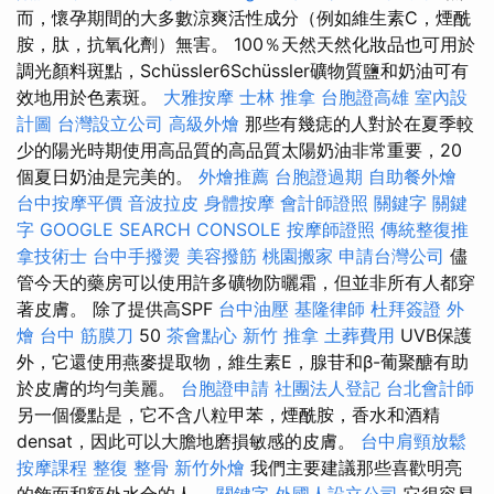
而，懷孕期間的大多數涼爽活性成分（例如維生素C，煙酰
胺，肽，抗氧化劑）無害。 100％天然天然化妝品也可用於
調光顏料斑點，Schüssler6Schüssler礦物質鹽和奶油可有
效地用於色素斑。
大雅按摩
士林 推拿
台胞證高雄
室內設
計圖
台灣設立公司
高級外燴
那些有幾痣的人對於在夏季較
少的陽光時期使用高品質的高品質太陽奶油非常重要，20
個夏日奶油是完美的。
外燴推薦
台胞證過期
自助餐外燴
台中按摩平價
音波拉皮
身體按摩
會計師證照
關鍵字
關鍵
字
GOOGLE SEARCH CONSOLE
按摩師證照
傳統整復推
拿技術士
台中手撥燙
美容撥筋
桃園搬家
申請台灣公司
儘
管今天的藥房可以使用許多礦物防曬霜，但並非所有人都穿
著皮膚。 除了提供高SPF
台中油壓
基隆律師
杜拜簽證
外
燴
台中 筋膜刀
50
茶會點心
新竹 推拿
土葬費用
UVB保護
外，它還使用燕麥提取物，維生素E，腺苷和β-葡聚醣有助
於皮膚的均勻美麗。
台胞證申請
社團法人登記
台北會計師
另一個優點是，它不含八粒甲苯，煙酰胺，香水和酒精
densat，因此可以大膽地磨損敏感的皮膚。
台中肩頸放鬆
按摩課程
整復 整骨
新竹外燴
我們主要建議那些喜歡明亮