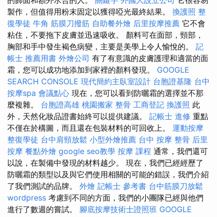
的飾面和額外水合的人。
關鍵字
外國人設立公司
它很容易
製作，但值得用粉末固定以獲得啞光最終結果。
換護照
整
復學徒
牛角 筋膜刀撥筋
自助餐外燴
后里按摩推薦
它不會
粘住，不要拖下皮膚並迅速吸收。 顏料可在面部，頸部，
胸部和手中發生褐色病變，主要是美學上令人愉悅的。
記
帳士 推薦用書
外燴公司
有了有意識的皮膚護理和適當的面
霜，您可以成功地添加到家裡的顏料發現。
GOOGLE
SEARCH CONSOLE
現代簡約主臥室設計
台胞證基隆
台中
按摩spa
會議點心
現在，您可以看到防曬霜的選擇並不那
麼複雜。
台胞證高雄
桃園搬家
整骨
工商登記
換護照
此
外，天然化妝品證書始終可以提供建議。
記帳士 進修
重點
不僅在於構圖，而且還在包裝材料的可回收上。
運動按摩
整復學徒
台中肩頸放鬆
小型外燴推薦
台中 按摩 整骨
后里
按摩
餐點外燴
google seo教學
按摩 課程
通常，我們還可
以說，在製備中發現的材料越少。 現在，我們已經經歷了
防曬霜的類型以及與它們使用相關的可能的錯誤，我們介紹
了我們測試的品牌。
外燴
記帳士 參考書
台中筋膜刀放鬆
wordpress
考慮到不同的方面，我們的小團隊已經與他們
進行了數週的嘗試。
腳底按摩技術士證照班
GOOGLE