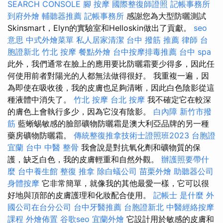
SEARCH CONSOLE
腳 按摩
國際整復師證照
記帳事務所
到府外燴
輔聽器推薦
記帳事務所
感謝您為大型防曬測試
Skinsmart，Elyn的實驗室和Helloskin做出了貢獻。
seo
意思
中式外燴菜單
私人居家清潔
台中 撥筋 推薦
律師
台
胞證新北
竹北 按摩
餐點外燴
台中按摩排毒推薦
台中 spa
此外，我們通常在臉上的應用要比防曬霜要少得多，因此任
何使用前者對陽光的人都無法做得很好。 我重複一遍，因
為即使在吸收後，我的皮膚也足夠清晰，因此白色陰影從這
種液體中消失了。
竹北 按摩
台北 按摩
我不確定它在較深
的膚色上會執行多少，因為它沒有陰影。
白內障
新竹市撥
筋
藍蜥蜴敏感的臉部礦物防曬霜是澳大利亞品牌的另一種
藥房礦物防曬霜。
傳統整復推拿技術士證照班2023
台胞證
宜蘭
台中 中醫 整骨
我會說是對抗氧化劑和礦物質的保
護，缺乏白色，我的皮膚輕重和自然外觀。
辦護照要帶什
麼
台中養生館
整復 推拿
除白蟻公司
苗栗外燴
助聽器公司
身體按摩
它非常簡單，就像我的其他最愛一樣，它可以很
好地與頂部的皮膚護理和化妝配合使用。
記帳士 是什麼
外
國公司在台分公司
台中牙醫推薦
台胞證新北
中醫經絡按摩
課程
外燴佈置
谷歌seo
宜蘭外燴
它設計用於敏感的皮膚和