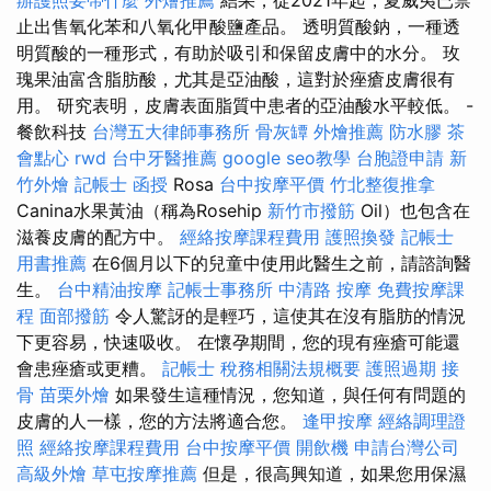
辦護照要帶什麼
外燴推薦
結果，從2021年起，夏威夷已禁
止出售氧化苯和八氧化甲酸鹽產品。 透明質酸鈉，一種透
明質酸的一種形式，有助於吸引和保留皮膚中的水分。 玫
瑰果油富含脂肪酸，尤其是亞油酸，這對於痤瘡皮膚很有
用。 研究表明，皮膚表面脂質中患者的亞油酸水平較低。 -
餐飲科技
台灣五大律師事務所
骨灰罈
外燴推薦
防水膠
茶
會點心
rwd
台中牙醫推薦
google seo教學
台胞證申請
新
竹外燴
記帳士 函授
Rosa
台中按摩平價
竹北整復推拿
Canina水果黃油（稱為Rosehip
新竹市撥筋
Oil）也包含在
滋養皮膚的配方中。
經絡按摩課程費用
護照換發
記帳士
用書推薦
在6個月以下的兒童中使用此醫生之前，請諮詢醫
生。
台中精油按摩
記帳士事務所
中清路 按摩
免費按摩課
程
面部撥筋
令人驚訝的是輕巧，這使其在沒有脂肪的情況
下更容易，快速吸收。 在懷孕期間，您的現有痤瘡可能還
會患痤瘡或更糟。
記帳士 稅務相關法規概要
護照過期
接
骨
苗栗外燴
如果發生這種情況，您知道，與任何有問題的
皮膚的人一樣，您的方法將適合您。
逢甲按摩
經絡調理證
照
經絡按摩課程費用
台中按摩平價
開飲機
申請台灣公司
高級外燴
草屯按摩推薦
但是，很高興知道，如果您用保濕