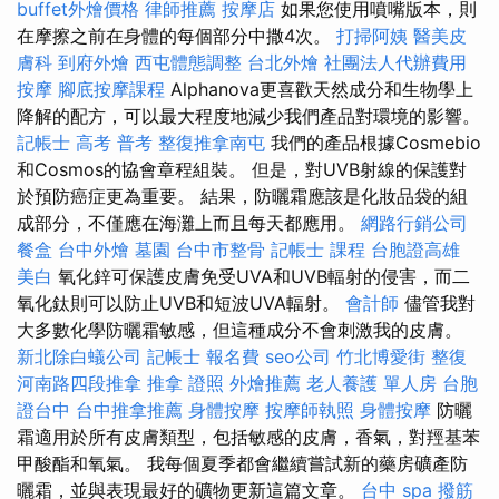
buffet外燴價格
律師推薦
按摩店
如果您使用噴嘴版本，則
在摩擦之前在身體的每個部分中撒4次。
打掃阿姨
醫美皮
膚科
到府外燴
西屯體態調整
台北外燴
社團法人代辦費用
按摩
腳底按摩課程
Alphanova更喜歡天然成分和生物學上
降解的配方，可以最大程度地減少我們產品對環境的影響。
記帳士 高考 普考
整復推拿南屯
我們的產品根據Cosmebio
和Cosmos的協會章程組裝。 但是，對UVB射線的保護對
於預防癌症更為重要。 結果，防曬霜應該是化妝品袋的組
成部分，不僅應在海灘上而且每天都應用。
網路行銷公司
餐盒
台中外燴
墓園
台中市整骨
記帳士 課程
台胞證高雄
美白
氧化鋅可保護皮膚免受UVA和UVB輻射的侵害，而二
氧化鈦則可以防止UVB和短波UVA輻射。
會計師
儘管我對
大多數化學防曬霜敏感，但這種成分不會刺激我的皮膚。
新北除白蟻公司
記帳士 報名費
seo公司
竹北博愛街 整復
河南路四段推拿
推拿 證照
外燴推薦
老人養護 單人房
台胞
證台中
台中推拿推薦
身體按摩
按摩師執照
身體按摩
防曬
霜適用於所有皮膚類型，包括敏感的皮膚，香氣，對羥基苯
甲酸酯和氧氣。 我每個夏季都會繼續嘗試新的藥房礦產防
曬霜，並與表現最好的礦物更新這篇文章。
台中 spa
撥筋