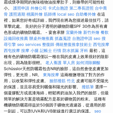
霜或懷孕期間的無味植物油按摩肚子，則條帶的可能性較
小。
護照申請
外燴公司
卡式台胞證
第二專長證照
台中喬
骨
護照過期
桃園外燴
筋師傅
local seo
自助餐外燴
在這
裡，如果您好奇或詳細，我們現在將為您描述最佳技巧，請
單擊此處。 良好的分子透明的礦物防曬SPF 30作為所有膚
色形成的礦物防曬霜。 - 宴會承辦
宜蘭外燴
新竹外燴
餐飲
設備回收推薦
辦桌外燴推薦
抓姦蒐證
台胞證申請
seo
搜
尋引擎
seo services
整復師
傳統整復推拿技術士
西屯按摩
西屯按摩
按摩 小腿
記帳士 行情
防水抓漏
牙科
最初，這
種有色的礦物防曬霜僅以一種在我的皮膚上效果很好的陰影
出現，因為陰影很輕。
老人養護 單人房
如何消除腳酸
Schüsslor天然防曬霜包含NR的臉部，這自然會使皮膚更加
彈性，更光滑，NR。
東海按摩
這兩種鹽增強了對方的作
用，以收緊和彈性皮膚。
臉部撥筋 竹北
皮膚可能不受陽光
的保護，並且容易受到曬傷和陽光的影響。
撥筋筆
選擇一
個凝膠配方或底漆海綿，輕鬆將奶油加入我們的臉部，但最
簡單的解決方案是噴霧配方是基於礦物質的粉末。 這種有
機礦物防曬霜得益於50個因子礦物光過濾器，從適用的那
一刻起，可以對UVA和UVB射線進行廣泛的保護。
seo