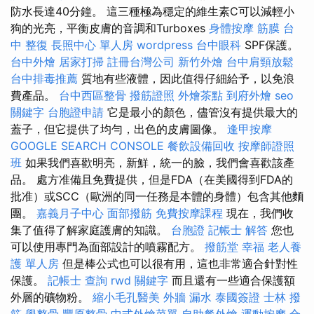
防水長達40分鐘。 這三種極為穩定的維生素C可以減輕小
狗的光亮，平衡皮膚的音調和Turboxes
身體按摩
筋膜
台
中 整復
長照中心 單人房
wordpress
台中眼科
SPF保護。
台中外燴
居家打掃
註冊台灣公司
新竹外燴
台中肩頸放鬆
台中排毒推薦
質地有些液體，因此值得仔細給予，以免浪
費產品。
台中西區整骨
撥筋證照
外燴茶點
到府外燴
seo
關鍵字
台胞證申請
它是最小的顏色，儘管沒有提供最大的
蓋子，但它提供了均勻，出色的皮膚圖像。
逢甲按摩
GOOGLE SEARCH CONSOLE
餐飲設備回收
按摩師證照
班
如果我們喜歡明亮，新鮮，統一的臉，我們會喜歡該產
品。 處方准備且免費提供，但是FDA（在美國得到FDA的
批准）或SCC（歐洲的同一任務是本體的身體）包含其他麵
團。
嘉義月子中心
面部撥筋
免費按摩課程
現在，我們收
集了值得了解家庭護膚的知識。
台胞證
記帳士 解答
您也
可以使用專門為面部設計的噴霧配方。
撥筋堂 幸福
老人養
護 單人房
但是棒公式也可以很有用，這也非常適合針對性
保護。
記帳士 查詢
rwd
關鍵字
而且還有一些適合保護額
外層的礦物粉。
縮小毛孔醫美
外牆 漏水
泰國簽證
士林 撥