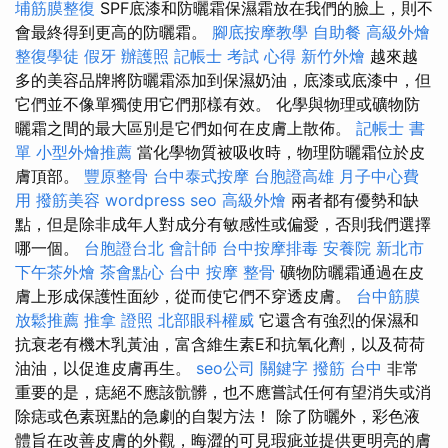
埔筋膜整復
SPF底漆和防曬霜保濕霜放在我們的臉上，則不
會最終得到更高的防曬霜。
腳底按摩教學
自助餐
高級外燴
整復學徒
假牙
辦護照
記帳士 考試 心得
新竹外燴
越來越
多的美容品牌將防曬霜添加到保濕奶油，底漆或底漆中，但
它們並不像單獨使用它們那樣有效。 化學與物理或礦物防
曬霜之間的最大區別是它們如何在皮膚上散佈。
記帳士 書
單
小型外燴推薦
當化學物質被吸收時，物理防曬霜位於皮
膚頂部。
豐原整骨
台中泰式按摩
台胞證高雄
月子中心費
用
撥筋美容
wordpress seo
高級外燴
兩者都有優勢和缺
點，但是除非成年人對成分有敏感性或偏愛，否則我們選擇
哪一個。
台胞證台北
會計師
台中按摩排毒
安養院 新北市
下午茶外燴
茶會點心
台中 按摩 整骨
礦物防曬霜通過在皮
膚上形成保護性面紗，從而使它們不穿透皮膚。
台中筋膜
放鬆推薦
推拿 證照
北部眼科權威
它還含有強烈的保濕和
抗衰老有機木乳黃油，富含維生素E和抗氧化劑，以及荷荷
油油，以促進皮膚再生。
seo公司
關鍵字
撥筋 台中
非常
重要的是，痣絕不應該骯髒，也不應嘗試任何有望消失或消
除痣或色素斑點的急劇的自製方法！ 除了防曬外，彩色液
體旨在改善皮膚的外觀，晦澀的可見瑕疵並提供更明亮的膚