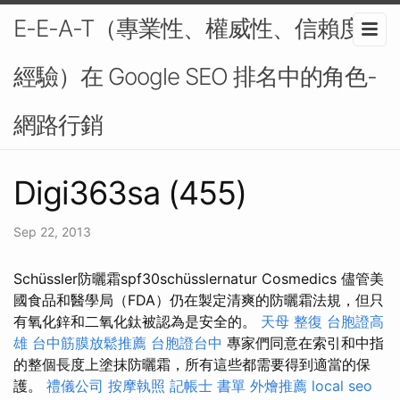
E-E-A-T（專業性、權威性、信賴度、
經驗）在 Google SEO 排名中的角色-
網路行銷
Digi363sa (455)
Sep 22, 2013
Schüssler防曬霜spf30schüsslernatur Cosmedics 儘管美
國食品和醫學局（FDA）仍在製定清爽的防曬霜法規，但只
有氧化鋅和二氧化鈦被認為是安全的。
天母 整復
台胞證高
雄
台中筋膜放鬆推薦
台胞證台中
專家們同意在索引和中指
的整個長度上塗抹防曬霜，所有這些都需要得到適當的保
護。
禮儀公司
按摩執照
記帳士 書單
外燴推薦
local seo