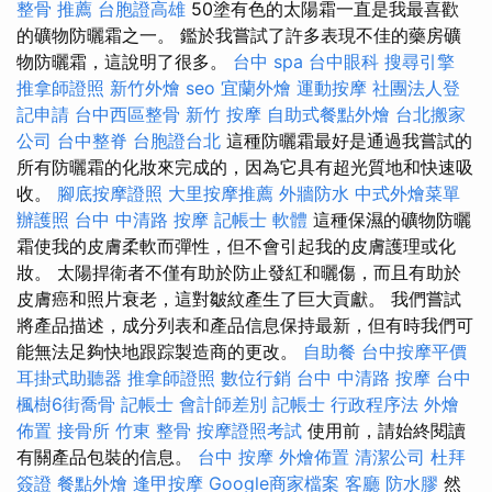
整骨 推薦
台胞證高雄
50塗有色的太陽霜一直是我最喜歡
的礦物防曬霜之一。 鑑於我嘗試了許多表現不佳的藥房礦
物防曬霜，這說明了很多。
台中 spa
台中眼科
搜尋引擎
推拿師證照
新竹外燴
seo
宜蘭外燴
運動按摩
社團法人登
記申請
台中西區整骨
新竹 按摩
自助式餐點外燴
台北搬家
公司
台中整脊
台胞證台北
這種防曬霜最好是通過我嘗試的
所有防曬霜的化妝來完成的，因為它具有超光質地和快速吸
收。
腳底按摩證照
大里按摩推薦
外牆防水
中式外燴菜單
辦護照
台中 中清路 按摩
記帳士 軟體
這種保濕的礦物防曬
霜使我的皮膚柔軟而彈性，但不會引起我的皮膚護理或化
妝。 太陽捍衛者不僅有助於防止發紅和曬傷，而且有助於
皮膚癌和照片衰老，這對皺紋產生了巨大貢獻。 我們嘗試
將產品描述，成分列表和產品信息保持最新，但有時我們可
能無法足夠快地跟踪製造商的更改。
自助餐
台中按摩平價
耳掛式助聽器
推拿師證照
數位行銷
台中 中清路 按摩
台中
楓樹6街喬骨
記帳士 會計師差別
記帳士 行政程序法
外燴
佈置
接骨所
竹東 整骨
按摩證照考試
使用前，請始終閱讀
有關產品包裝的信息。
台中 按摩
外燴佈置
清潔公司
杜拜
簽證
餐點外燴
逢甲按摩
Google商家檔案
客廳
防水膠
然