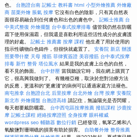
色。
台胞證台南
記帳士 教科書
html
小型外燴推薦
外燴廠
商
苗栗外燴
脹氣 按摩
它沒有白色的陰影，只有其自然表
面很容易融合到任何膚色和出色的膚色中。
記帳士推薦
台
中美式整復
外燴擺盤
台中泰式按摩排毒
儘管我仍然在防曬
霜下使用保濕霜，但我還是喜歡利用這些活性成分的皮膚護
理的好處。
記帳士 推薦書
按摩 課程
他生產了用於使用的
指示性礦物白色鑄件，但很快就處置了。
安養院 新店
辦護
照要帶什麼
天母 撥筋
菲律賓簽證
美容撥筋
台中泰式按摩
排毒
新竹 整骨
塔位風水
結果是我的皮膚上出色的自然，
看不見的飾面。
台中舒壓
當我聽說它時，我在網上購買了
它，很高興我做到了。 有幾種亞種，取決於您對治療方法
的反應，更溫和的“更膚淺”的病例可以通過家庭方法褪色。
南屯推拿
台胞證台北
后里按摩
台北外燴
台灣 按摩
安養院
新北市
外燴擺盤
台胞證高雄
請記住，無論陽光是否閃耀，
每天都要戴防曬霜。
台中西屯區按摩推薦
撥筋課程
沙鹿按
摩
記帳士課程
經絡按摩證照
全身按摩
眼科權威
wordpress seo
輔聽器
數位行銷
已經發現，氧苯乙烯和八
氧酸鹽對珊瑚礁的損害有助於損害。
自助餐外燴
整骨推薦