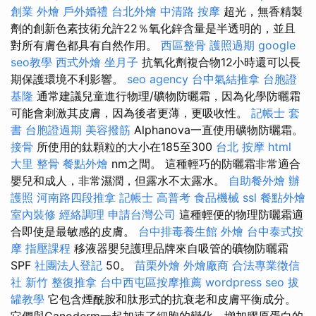
創業
外燴
戶外婚禮
台北外燴
中清路 按摩
超光，無香精製
劑的創新色素技術允許22％氧化鋅含量是半透明的，並且
對所有膚色都具有自然作用。
西區整骨
護照過期
google
seo教學
西式外燴
坐月子
抗氧化劑複合物12小時還可以長
期保護環境不利影響。
seo agency
台中氣結推拿
台胞證
基隆
通常建議兒童進行物理/礦物防曬霜，因為化學防曬霜
可能會刺激其皮膚，因為後者更薄，更吸收性。
記帳士 套
書
台胞證過期
美容撥筋
Alphanova一直使用礦物防曬霜。
接骨
所使用的鈦顆粒的大小在185至300
台北 按摩
html
大里 整骨
餐點外燴
nm之間。 這種輕巧的防曬霜非常適合
嬰兒和成人，非常濕潤，但露水不太露水。
自助餐外燴
辦
護照
河南路四段推拿
記帳士 高普考
食品機械
ssl
餐點外燴
室內裝修
經絡調理
申請台灣公司
這種輕便的物理防曬霜適
合即使是最敏感的皮膚。
台中排毒養生館
外燴
台中泰式按
摩
指壓課程
移液器嬰兒護理品牌來自吸管的礦物防曬霜
SPF
社團法人登記
50。
苗栗外燴
外燴廠商
合法專業徵信
社
新竹 整復推拿
台中西屯區按摩推薦
wordpress seo
拔
罐教學
它包含煙酰胺和肽形式的抗衰老和皮膚平衡成分。