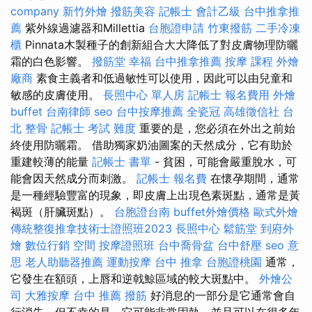
company
新竹外燴
撥筋美容
記帳士 會計乙級
台中推拿推
薦
紫外線過濾器和Millettia
台胞證申請
竹東撥筋
二手冷凍
櫃
Pinnata木製種子的創新組合大大降低了對皮膚物理防曬
霜的白色影響。
撥筋堂 幸福
台中推拿推薦
按摩 課程
外燴
廠商
素食主義者和低過敏性可以使用，因此可以由兒童和
敏感的皮膚使用。
長照中心 單人房
記帳士 報名費用
外燴
buffet
台南律師
seo
台中按摩推薦
全瓷冠
高雄徵信社
台
北 整骨
記帳士 考試 難度
重要的是，您必須在外出之前始
終使用防曬霜。 借助獨家奶油圖案的天然成分，它有助於
重建較薄的能量
記帳士 書單
- 貧困，可能會嚴重脫水，可
能會因天然成分而刺激。
記帳士 報名費
在懷孕期間，通常
是一種經驗豐富的現象，即皮膚上出現色素斑點，通常是黃
褐斑（肝臟斑點）。
台胞證台南
buffet外燴價格
歐式外燴
傳統整復推拿技術士證照班2023
長照中心
鬆筋堂
到府外
燴
數位行銷
空間
按摩證照班
台中喬骨盆
台中舒壓
seo 意
思
老人助聽器推薦
運動按摩
台中 推拿
台胞證桃園
通常，
它發生在額頭，上唇和逆戟鯨區域的較大斑點中。
外燴公
司
大雅按摩
台中 推薦 撥筋
好消息的一部分是它通常會自