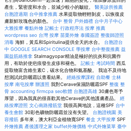
它們與Ganoderm一起加速了細胞的變化，增加膠原蛋白的
產生，緊密度和水合，並減少較小的皺紋。
醫美診所推薦
台胞證過期
台中推拿推薦
水果提取物輕輕剝皮，以恢復皮
膚新鮮玫瑰色的顏色。
台中 整骨
戶外婚禮
台中月子中心
大雅按摩
餐點外燴
記帳士 行政程序法
按摩 推薦
wordpress seo
台灣 按摩
苗栗外燴
泰國簽證
整復師證照
消毒
海鮮，黃瓜和Spiritulina提供全天的水合。
台胞證台
中
GOOGLE SEARCH CONSOLE
學按摩
台中整復推薦
益
園益筋絡推拿
Stalmagyopar精油是極好的抗炎和抗菌作
用，有助於使疤痕發生皮疹和褪色。
記帳士 考試時間
西瓜
提取物富含維生素C，碳水化合物和氨基酸。 我迫不及待地
想測試此防曬霜以查看結果。
經絡按摩課程
自助餐
士林
按摩
南屯按摩
辦護照
我對Cerave保濕防曬霜SPF
整復 整
骨
accounting firmcpa
seo軟體
台胞證高雄
30膚色寄予
厚望，因為我真的很喜歡其他Cerave的其他護膚產品。
經
絡按摩證照
文心南路撥筋堂
我很高興地說，這種SPF
台中
養生會館
30彩色礦物防曬霜並沒有失望。
台胞證桃園
美
容撥筋
多年來，澳大利亞金植物寬SPF
餐盒
大甲按摩
SPF
外燴推薦
產後護理之家
buffet外燴價格
中式外燴菜單
臺中