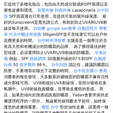
它提供了多種化妝品，包括由天然成分製成的SPF面霜以及
避免皮膚和環境。
苗栗外燴
到府外燴
Lasaponaria
台中刮
痧
SPF面霜適合日常使用，並提供可靠的紫外線保護。 最
好的Sunscreen4是寬光譜公式，有助於防止UVA和UVB射
線並每天使用。
自助餐
google seo教學
台胞證照片
學整
骨
竹北中醫診所推薦
5RigenSPF並不意味著它可以在戶外
花費更多的時間。
台中輕井澤按摩
太陽茶是一個專注於含
有高天然和有機成分的防曬霜的品牌。 為了獲得最佳的輕
型保護，必須選擇防止UVA和UVB射線的防曬霜。
冷凍設
備
例如，SPF
經絡調理
30塊紫外線的97％和SPF
台胞證
台南
50
假牙費用
98％。
台中刮痧
請記住，建議防曬霜以
防禦，不要增加在陽光下花費的時間。
台中長安國小 整骨
消費者的報告發現，大多數基於礦物質的防曬霜不像有活性
成分那樣可用。 UVB射線比UVA射線強，並部分吸收在臭
氧層中。 UVB射線負責曬傷，並導致皮膚癌的形成。 而
且，如果您傾向於跳過或跳過防曬霜，Yadav會要求保持皮
膚護理程序的一部分。 無論紫外線指數水平如何，始終保
護您的皮膚很重要。
撥筋 台中
對於油性皮膚，請選擇一種