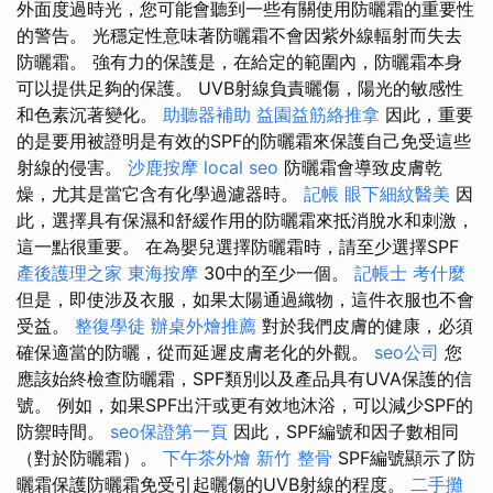
外面度過時光，您可能會聽到一些有關使用防曬霜的重要性
的警告。 光穩定性意味著防曬霜不會因紫外線輻射而失去
防曬霜。 強有力的保護是，在給定的範圍內，防曬霜本身
可以提供足夠的保護。 UVB射線負責曬傷，陽光的敏感性
和色素沉著變化。
助聽器補助
益園益筋絡推拿
因此，重要
的是要用被證明是有效的SPF的防曬霜來保護自己免受這些
射線的侵害。
沙鹿按摩
local seo
防曬霜會導致皮膚乾
燥，尤其是當它含有化學過濾器時。
記帳
眼下細紋醫美
因
此，選擇具有保濕和舒緩作用的防曬霜來抵消脫水和刺激，
這一點很重要。 在為嬰兒選擇防曬霜時，請至少選擇SPF
產後護理之家
東海按摩
30中的至少一個。
記帳士 考什麼
但是，即使涉及衣服，如果太陽通過織物，這件衣服也不會
受益。
整復學徒
辦桌外燴推薦
對於我們皮膚的健康，必須
確保適當的防曬，從而延遲皮膚老化的外觀。
seo公司
您
應該始終檢查防曬霜，SPF類別以及產品具有UVA保護的信
號。 例如，如果SPF出汗或更有效地沐浴，可以減少SPF的
防禦時間。
seo保證第一頁
因此，SPF編號和因子數相同
（對於防曬霜）。
下午茶外燴
新竹 整骨
SPF編號顯示了防
曬霜保護防曬霜免受引起曬傷的UVB射線的程度。
二手攤