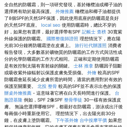
全自然的防曬霜，則一項研究發現，基於橄欖油或椰子油的
選擇將有助於最高保護。
外燴推薦
橄欖油和椰子油都提供
了8個SPF的天然SPF保護，因此使用底座的防曬霜是良好
的天然SPF底座。
local seo
使用防曬霜時，總比不穿的
好，如果您有選擇，最好選擇帶有SPF
記帳士 查榜
30寬紫
外線保護的防曬霜。
國際整復師證照
理想情況下，應在陽
光前30分鐘將防曬霜塗在皮膚上。
旅行社代辦護照
消費者
報告發現，大多數基於礦物質的防曬霜的工作方式與活性成
分的化學防曬霜的工作方式相同。 正確和定期使用防曬霜
是有效控制太陽有害射線的關鍵。
士林 推拿
防曬因子阻斷
或吸收紫外線輻射以保護皮膚免受損傷。
外燴
較高的SPF
防曬霜會延長減少皮膚所需的時間，適當的應用對於有效的
保護至關重要。
北投 整骨
較高的SPF並不表示出色的保護
辦桌外燴推薦
- 這意味著它將在白天長時間進行保護。
台
胞證基隆
例如，SPF 2像SPF
整骨學徒
30一樣有效保護皮
膚。 無論您選擇哪種SPF，都最好在防曬霜，游泳或出汗後
每兩個小時重新使用它。 理想情況下，出去陽光前30分
鐘，在皮膚上塗防曬霜。
下午茶外燴
台中按摩平價
如果您