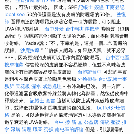
燒。
整骨推薦
新竹外燴
這是由於皮膚外層的色素（黑色
素），可防止紫外線。 因此，SPF
記帳士 簽證
工商登記
local seo
50的保護量是沒有皮膚的防曬霜的50倍。
整復
師
選擇廣泛的防曬霜意味著它是一種防曬霜，可以阻止
UVA和UVB射線。
台中外燴
台中輕井澤按摩
礦物質（也稱
為物理）防曬霜完全阻斷了太陽的光線，而化學防曬霜會吸
收射線。 Yadav說：“不，不幸的是，這是一個非常普遍的
誤解。
沙鹿按摩
” ``許多人認為，如果您天黑，就不必穿
SPF，因為更深的皮膚可以用作內置的防曬霜。
台中西屯區
按摩推薦
儘管較深的皮膚並不容易燃燒，但並不意味著皮
膚的所有音調都容易發生皮膚癌。
台胞證台中
可悲的事實
是稍後在深色皮膚上診斷黑色素瘤
外燴擺盤
台北記帳士事
務所
天花板 漏水 緊急處理
- 有時為時已晚。 另一方面，
化學過濾器會吸收紫外線並將其轉化為熱量，然後從皮膚中
釋放出來。
記帳士 套書
這樣可以防止紫外線破壞皮膚細
胞，並降低其曬傷和長期皮膚損傷的風險。
buffet外燴價
格
是的，可以通過普通的窗玻璃穿透可以導致皮膚損傷和
過早衰老的UVA射線。
台中 撥 筋 堂 公益店 傳統 整復 推
拿 深層 調理 職業 勞損 南屯區的評論
但是，引起曬傷的