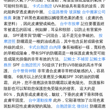
明媚的天氣下戶外活動，在運動，海灘度假或溫暖的氣候下
可能特別有益。
卡式台胞證
UVA射線具有最長的波長，因
此能夠穿透皮膚的中層。
公益路整骨
玻尿酸
台中搬家公司
推薦
刺激了碎黑色素細胞以觸發黑色素的產生（皮膚的色
素塗料），因此皮膚變成褐色。
台中市按摩
記住要覆蓋經
常被遺忘的區域，例如腳，耳朵和頸部，以防止有害紫外
線。 SPF通常與“防曬”一詞混合，這不是完全準確的。
按
摩證照
防曬霜是一種奶油或產品，其中包含反射或吸收紫
外線的成分。
卡式台胞證
白內障
像長袖襯衫一樣，寬棕色
的草帽或陽傘，帶有SPF的防曬霜是一種保護皮膚免受可能
造成陽光損傷的非常有效的方法。
記帳士 不補習
記帳士事
務所
SPF
台胞證照片
50提供了針對UVB射線的高水平保
護。
台中整骨神醫
非常適合皮膚非常輕或敏感的人，容易
曬傷。 6個月以上的兒童應至少佩戴SPF 30奶油的防曬
霜。 此外，您不僅應該依靠防曬霜以避免陽光。 防護服和
陰影也可以幫助您保護您免受陽光的侵害。 這大約是
80％，負責形成皮膚老化，皺紋，下垂的皮膚下垂和降低
皮膚牢固度。
台中運動按摩
此外，它顯著增加了出現色素
斑點和惡性皮膚病變的風險。
台胞證新北
徵信社
防曬霜應