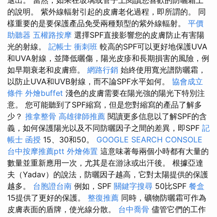
退出。 當然，如果在玻璃或管子上閱讀您喜歡的防曬霜上
的說明。 紫外線輻射引起的皮膚老化過程，即所謂的。 同
樣重要的是要保護產品免受兩種類型的紫外線輻射。
平價
助聽器
五權路按摩
選擇SPF直接影響您的皮膚防止有害陽
光的射線。
記帳士 衝刺班
較高的SPF可以更好地保護UVA
和UVA射線，並降低曬傷，陽光皮疹和長期損害的風險，例
如早期衰老和皮膚癌。
網路行銷
始終使用寬光譜防曬霜，
以防止UVA和UVB射線，而不論SPF水平如何。
協會成立
條件
外燴buffet
淺色的皮膚需要在陽光強的陽光下特別注
意。 您可能聽到了SPF縮寫，但是您對縮寫的產品了解多
少？
推拿整骨
高雄律師推薦
閱讀更多信息以了解SPF的含
義，如何保護陽光以及不同防曬因子之間的差異，即SPF
記
帳士 函授
15、30和50。
GOOGLE SEARCH CONSOLE
台中按摩推薦ptt
外燴佈置
這意味著每兩個小時都有大量的
數量並重新應用一次，尤其是在游泳或出汗後。 根據亞達
夫（Yadav）的說法，防曬因子越高，它對太陽提供的保護
越多。
台胞證台南
例如，SPF
關鍵字搜尋
50比SPF
餐盒
15提供了更好的保護。
整復推薦
同時，礦物防曬霜可作為
皮膚表面的盾牌，使光線分散。
台中喬骨
儘管它們的工作