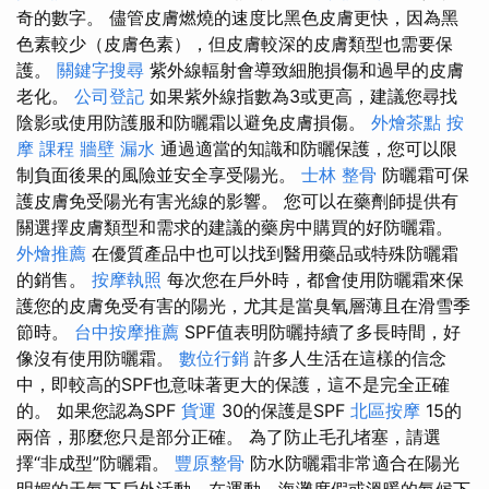
奇的數字。 儘管皮膚燃燒的速度比黑色皮膚更快，因為黑
色素較少（皮膚色素），但皮膚較深的皮膚類型也需要保
護。
關鍵字搜尋
紫外線輻射會導致細胞損傷和過早的皮膚
老化。
公司登記
如果紫外線指數為3或更高，建議您尋找
陰影或使用防護服和防曬霜以避免皮膚損傷。
外燴茶點
按
摩 課程
牆壁 漏水
通過適當的知識和防曬保護，您可以限
制負面後果的風險並安全享受陽光。
士林 整骨
防曬霜可保
護皮膚免受陽光有害光線的影響。 您可以在藥劑師提供有
關選擇皮膚類型和需求的建議的藥房中購買的好防曬霜。
外燴推薦
在優質產品中也可以找到醫用藥品或特殊防曬霜
的銷售。
按摩執照
每次您在戶外時，都會使用防曬霜來保
護您的皮膚免受有害的陽光，尤其是當臭氧層薄且在滑雪季
節時。
台中按摩推薦
SPF值表明防曬持續了多長時間，好
像沒有使用防曬霜。
數位行銷
許多人生活在這樣的信念
中，即較高的SPF也意味著更大的保護，這不是完全正確
的。 如果您認為SPF
貨運
30的保護是SPF
北區按摩
15的
兩倍，那麼您只是部分正確。 為了防止毛孔堵塞，請選
擇“非成型”防曬霜。
豐原整骨
防水防曬霜非常適合在陽光