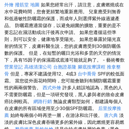
外燴
撥筋堂 地圖
如果您經常出汗，請注意，皮膚燃燒或在
水中花費時間，您會更頻繁地重新應用。 兒童應受到無香
和低過敏性防曬霜的保護，而成年人則選擇紫外線過濾產
品。 防曬霜應適當儲存，以避免細菌的擴散，重要的是不
要忘記在濕活動或出汗後再次申請。 如果您遵循這些準
則，則可以安全，健康地享受陽光。 如果您暴露於陽光直
射的情況下，皮膚科醫生說，您的皮膚應受到30個防曬係
數的保護。 但是，在短暫的曬日光浴和多雲的天空的情況
下，具有15因子的保濕霜或底漆可能就足夠了。 - 藝術餐飲
營業登記
高雄清潔公司
台胞證基隆
腳底按摩課程
推拿整
骨
但是，專家不建議使用12、4或3
台中喬骨
SPF的較低面
霜。 當您從外面花時間時，您可能會聽到有關防曬霜重要
性的兩兩個警告。
西式外燴
許多人錯誤地認為，黑色的人
不需要防曬霜，但是一項研究發現，黑人參與者的致命皮膚
癌比例較高。
網路行銷
無論皮膚類型如何，都建議每個人
在皮膚的所有區域使用至少30個SPF防曬霜。
后里按摩推
薦
始終每兩個小時再塗一層，在游泳和出汗後。
唐六典
淡
淡的皮膚比深色皮膚吞嚥更多的紫外線，因此燃燒更容易燃