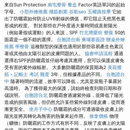
來自Sun Protection
南屯整骨
餐盒
Factor英語單詞的起始
字母。
小型外燴推薦
撥筋創業
谷歌seo
五權路按摩
它給
出了防曬霜如何防止UVB射線的價值，即它阻止天然黑色素
形成的程度。 對於那些在戶外度過大量時間或直射陽光
（例如暑假或運動）的人來說，SPF
竹北博愛街 整復
50的
面霜是一個不錯的選擇。
台胞證台南
柬埔寨簽證
辦桌外燴
推薦
學整骨
這種類型的保護也適用於那些容易產生色素沉
著或其他由太陽引起的皮膚問題的人。
協會申請流程
通過
選擇右SPF的防曬霜並仔細考慮其應用，您可以保護皮膚免
受有害的紫外線輻射。 大多數防曬霜的保質期為2
美容撥
筋
-
記帳士 考試 難度
3年，但根據產品的不同。
台胞證台
中
隨著時間的流逝，效率可以降低，尤其是當瓶子暴露於
高溫時。 為了獲得最大的保護，請始終檢查到期日期和存
儲說明。
台胞證台北
防曬霜會過濾紫外線，並降低了陽光
造成的損害風險，但仍然允許某些紫外線到達皮膚，從而逐
漸更安全。
坐月子中心
防曬霜的成分可通過吸收皮膚上的
陽光並將其轉化為無害的熱量來起作用。
推拿價格
物理
（礦物）防曬霜的工作方式有所不同，反映了皮膚上的太陽