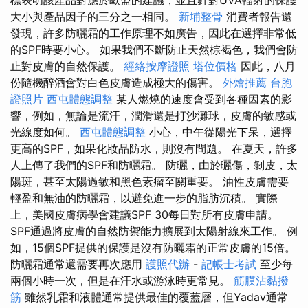
標表明該產品對應於歐盟的建議，並且針對UVA輻射的保護
大小與產品因子的三分之一相同。
新埔整骨
消費者報告還
發現，許多防曬霜的工作原理不如廣告，因此在選擇非常低
的SPF時要小心。 如果我們不斷防止天然棕褐色，我們會防
止對皮膚的自然保護。
經絡按摩證照
塔位價格
因此，八月
份隨機醉酒會對白色皮膚造成極大的傷害。
外燴推薦
台胞
證照片
西屯體態調整
某人燃燒的速度會受到各種因素的影
響，例如，無論是流汗，潤滑還是打沙灘球，皮膚的敏感或
光線度如何。
西屯體態調整
小心，中午從陽光下呆，選擇
更高的SPF，如果化妝品防水，則沒有問題。 在夏天，許多
人上傳了我們的SPF和防曬霜。 防曬，由於曬傷，剝皮，太
陽斑，甚至太陽過敏和黑色素瘤至關重要。 油性皮膚需要
輕盈和無油的防曬霜，以避免進一步的脂肪沉積。 實際
上，美國皮膚病學會建議SPF 30每日對所有皮膚申請。
SPF通過將皮膚的自然防禦能力擴展到太陽射線來工作。 例
如，15個SPF提供的保護是沒有防曬霜的正常皮膚的15倍。
防曬霜通常還需要再次應用
護照代辦
-
記帳士考試
至少每
兩個小時一次，但是在汗水或游泳時更常見。
筋膜沾黏撥
筋
雖然乳霜和液體通常提供最佳的覆蓋層，但Yadav通常