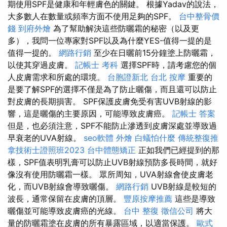
期使用SPF是健康和年輕膚色的關鍵。 根據Yadav的說法，
大多數人在數量或頻率方面不使用足夠的SPF。
台中整骨價
錢
到府外燴
為了幫助解決這些防曬霜的秘密（以及更
多），我問一位專家對SPF以及為什麼YES-值得一提的是
值得一提的。
網路行銷
至少在日曬前15分鐘塗上防曬霜，
以使其穿過皮膚。
記帳士 考科
選擇SPF時，請考慮您的個
人皮膚需求和所處的環境。
台胞證新北
台北 按摩
重要的
是要了解SPF的選擇不僅是為了防止曬傷，而且還可以防止
對皮膚的長期損害。 SPF保護皮膚免受有害UVB射線的影
響，這是曬傷的主要原因，可能導致皮膚癌。
記帳士 答案
但是，也必須注意，SPF不能防止滲透到皮膚深處並導致過
早衰老的UVA射線。
seo軟體
外燴
白蟻怕什麼
傳統整復推
拿技術士證照班2023
台中體態矯正
正如我們已經提到的那
樣，SPF值表明乳膏可以防止UVB射線預防多長時間，就好
像沒有使用防曬霜一樣。 眾所周知，UVA射線會使皮膚老
化，而UVB射線會導致曬傷。
網路行銷
UVB射線是較短的
波長，通常保留在皮膚的頂層。
豐原按摩推薦
這些是導致
曬傷並可能導致皮膚癌的光線。
台中 整復
徵信公司
將大
量的防曬霜塗在皮膚的所有暴露區域，以適當保護。
歐式