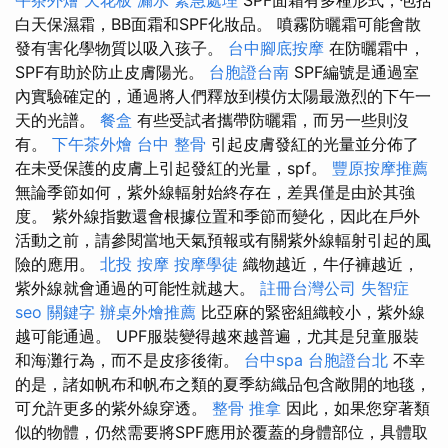
午茶外燴
天花板 漏水 緊急處理
SPF面霜有多種形式，包括
白天保濕霜，BB面霜和SPF化妝品。 噴霧防曬霜可能會散
發有害化學物質以吸入孩子。
台中腳底按摩
在防曬霜中，
SPF有助於防止皮膚陽光。
台胞證台南
SPF編號是通過室
內實驗確定的，通過將人們釋放到模仿太陽最激烈的下午一
天的光譜。
餐盒
有些受試者攜帶防曬霜，而另一些則沒
有。
下午茶外燴
台中 整骨
引起皮膚發紅的光量並分佈了
在未受保護的皮膚上引起發紅的光量，spf。
豐原按摩推薦
無論季節如何，紫外線輻射始終存在，差異僅是由於其強
度。 紫外線指數還會根據位置和季節而變化，因此在戶外
活動之前，請參閱當地天氣預報或有關紫外線輻射引起的風
險的應用。
北投 按摩
按摩學徒
織物越近，牛仔褲越近，
紫外線就會通過的可能性就越大。
註冊台灣公司
失智症
seo 關鍵字
辦桌外燴推薦
比亞麻的緊密組織較小，紫外線
越可能通過。 UPF服裝變得越來越普遍，尤其是兒童服裝
和海灘行為，而不是皮疹後衛。
台中spa
台胞證台北
不幸
的是，諸如帆布和帆布之類的夏季紡織品包含敞開的地毯，
可允許更多的紫外線穿透。
整骨 推拿
因此，如果您穿著類
似的物體，仍然需要將SPF應用於覆蓋的身體部位，具體取