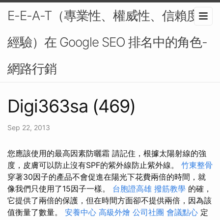
E-E-A-T（專業性、權威性、信賴度、
經驗）在 Google SEO 排名中的角色-
網路行銷
Digi363sa (469)
Sep 22, 2013
您應該使用的最高因素防曬霜 請記住，根據太陽射線的強
度，皮膚可以防止沒有SPF的紫外線防止紫外線。
竹東整骨
穿著30因子的產品不會促進在陽光下花費兩倍的時間，就
像我們只使用了15因子一樣。
台胞證高雄
撥筋教學
的確，
它提供了兩倍的保護，但在時間方面卻不提供兩倍，因為該
值衡量了數量。
安養中心
高級外燴
公司社團
會議點心
定