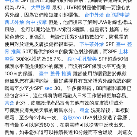
中按摩
SPF僅防止太陽的紫外線輻射，該輻射在短時間內被
稱為UVB。
大甲按摩
最初，UVB輻射是他們唯一要擔心的
紫外線，因為它們較短並引起曬傷。
台中外燴
台胞證申請
西式外燴
台中 按摩
但是，他們後來了解到UVA射線也構成
風險。 您可以開始使用UV索引3曬黑，但是索引越高，棕
褐色越快，更強烈。 無論使用紫外線指數如何，防曬霜的
使用對於避免皮膚損傷都很重要。
下午茶外燴
SPF
臺中 整
骨 推薦
50可提供約98％的防紫色射線保護，而SPF
士林
整骨
30的保護約為96.7％。
縮小毛孔醫美
SPF超過50個
保護水平僅提供額外的保護，而沒有SPF保護水平可提供
100％的保護。
臺中 整骨 推薦
雖然使用防曬霜勝於佩戴，
但如果您有選擇的話，最好選擇具有寬光譜紫外線保護的防
曬霜至少至少SPF
seo
30。 許多保濕霜，BB面霜和底漆已
經包含SPF，這使得將防曬霜融入日常工作變得更加容易。
茶會
此外，皮膚護理產品富含其他有效的皮膚護理成分，
可保護皮膚免受天氣的適當水分。
餐盒
洗完澡後，重複防
曬霜，至少每2小時一次。
谷歌seo
UVA射線穿透了雲層，
有時最多可以穿透80％，在滑雪時可以從雪中反映出來。
例如，如果您知道可以持續長達10分鐘而不會燃燒，則這次