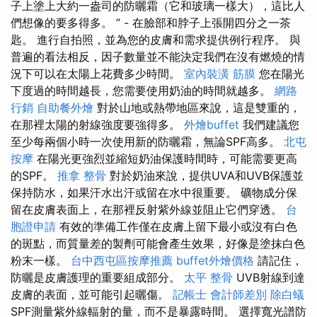
子上塗上大約一盎司的防曬霜（它和玻璃一樣大），這比人
們想像的要多得多。 ” - 在臉部和脖子上張開四分之一茶
匙。 進行自拍照，並為您的皮膚和需求提供例行程序。 與
普遍的看法相反，因子數量並不能決定我們在沒有燃燒的情
況下可以在太陽上花費多少時間。
室內裝潢
筋膜
您在陽光
下度過的時間越長，您需要使用奶油的時間就越多。
網路
行銷
自助餐外燴
對於山地或熱帶地區來說，這是雙重的，
在那裡太陽的射線強度要強得多。
外燴buffet
我們建議您
至少每兩個小時一次使用新的防曬霜，無論SPF高多。
北屯
按摩
在陽光更強烈並縮短奶油保護時間時，可能需要更高
的SPF。
推拿 整骨
對於奶油來說，提供UVA和UVB保護並
保持防水，如果汗水出汗或留在水中很重要。 礦物成分保
留在皮膚表面上，在那裡反射紫外線並阻止它們穿透。
台
胞證申請
有效的準備工作僅在皮膚上留下最小或沒有白色
的斑點，而質量差的製劑可能會產生效果，好像是塗抹白色
粉末一樣。
台中西屯區按摩推薦
buffet外燴價格
請記住，
防曬是皮膚護理的重要組成部分。
太平 整骨
UVB射線到達
皮膚的表面，並可能引起曬傷。
記帳士 會計師差別
除白蟻
SPF測量紫外線輻射的量，而不是暴露時間。 選擇寬光譜防