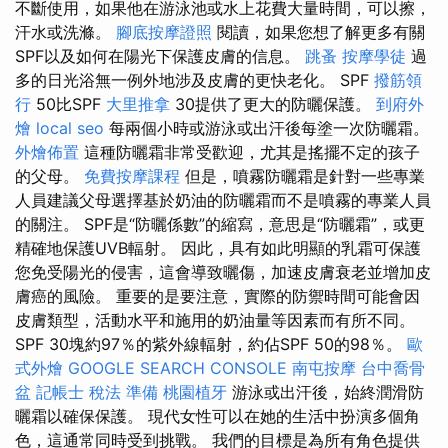
不斷使用，如果他在游泳池或水上花費大量時間，可以擦，
汗水或洗滌。
腳底按摩證照
閱讀，如果您想了解更多有關
SPF以及如何在陽光下保護皮膚的信息。
跳蚤
按摩學徒
過
多的日光浴無一例外地涉及皮膚的更快老化。 SPF
撥筋領
行
50比SPF
大里推拿
30提供了更大的防曬保護。
到府外
燴
local seo
每兩個小時或游泳或出汗後每塗一次防曬霜。
外燴佈置
這種防曬霜非常受歡迎，尤其是搖擺不定的孩子
的父母。
免費按摩課程
但是，噴霧防曬霜是針對一些專業
人員建議父母選擇基於奶油的防曬霜而不是噴霧的專業人員
的關注。 SPF是“防曬係數”的縮寫，意思是“防曬霜”，或更
精確地保護UVB輻射。 因此，具有如此明顯的乳霜可保護
您免受陽光的侵害，這會導致曬傷，加速皮膚衰老並增加皮
膚癌的風險。 重要的是要注意，實際的防禦時間可能會因
皮膚類型，活動水平和施用的奶油量等因素而有所不同。
SPF 30塊約97％的紫外線輻射，約佔SPF 50的98％。
歐
式外燴
GOOGLE SEARCH CONSOLE
南屯按摩
台中喬骨
盆
記帳士 稅法 準備
桃園植牙
游泳或出汗後，始終潤滑防
曬霜以確保保護。 現代女性可以在她的生活中扮演多個角
色，這通常同時受到挑戰。 我們的目標是為所有角色提供