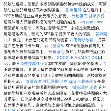
兒辣防曬霜，但是許多嬰兒防曬霜都包含特殊的成分，可幫
助防止嬰兒爆發或不刺激防曬霜。
潘 整復所
在防曬霜中，
SPF有助於阻止皮膚免受陽光的影響。
外燴廠商
舒壓課程
這意味著人們接觸到模仿南部太陽的光譜。
on page seo
應該參加此期間，因為在這種情況下，射線是最激烈的。
這清楚地表明，較高的SPF數字提供了更大的保護。
花葬陽
明山
但是，不要忘記定期潤滑防曬霜
西屯肩頸放鬆
- 尤其
是在游泳後或出汗時。
台北整復師
SPF通過擴展皮膚對太
陽射線的自然保護作用。
外燴廠商
例如，15個SPF提供的
保護是正常皮膚保護的15倍。
GOOGLE ANALYTICS
因
此，SPF
免費按摩課程
50將在皮膚上提供50倍的保護，而
不是防曬霜。 但是，最佳防曬的關鍵是正確的應用程序8，
必須在未覆蓋的皮膚上塗上足夠數量的防曬霜，然後重複使
用指令55。
泰國簽證
護照過期
台中 spa
台北外燴
SPF是
幫助您選擇正確的防曬霜的關鍵指標。
撥筋課程
正骨
它的
價值對於那些皮膚敏感的人或在陽光下花費很長時間的人尤
其重要。 日光浴室以高濃度發射UVA和UVB射線，通常比
自然陽光更強烈，這會增加皮膚損傷和皮膚癌的風險。
台