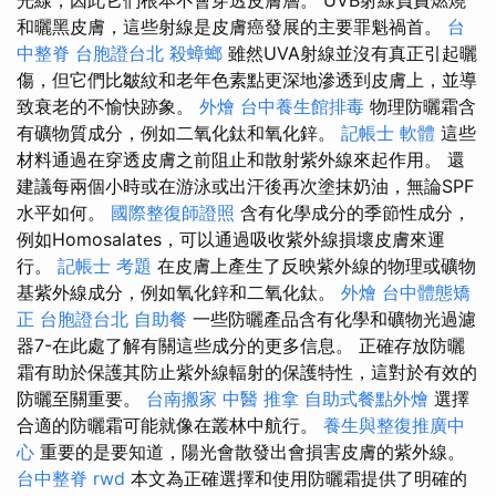
光線，因此它們根本不會穿透皮膚層。 UVB射線負責燃燒
和曬黑皮膚，這些射線是皮膚癌發展的主要罪魁禍首。
台
中整脊
台胞證台北
殺蟑螂
雖然UVA射線並沒有真正引起曬
傷，但它們比皺紋和老年色素點更深地滲透到皮膚上，並導
致衰老的不愉快跡象。
外燴
台中養生館排毒
物理防曬霜含
有礦物質成分，例如二氧化鈦和氧化鋅。
記帳士 軟體
這些
材料通過在穿透皮膚之前阻止和散射紫外線來起作用。 還
建議每兩個小時或在游泳或出汗後再次塗抹奶油，無論SPF
水平如何。
國際整復師證照
含有化學成分的季節性成分，
例如Homosalates，可以通過吸收紫外線損壞皮膚來運
行。
記帳士 考題
在皮膚上產生了反映紫外線的物理或礦物
基紫外線成分，例如氧化鋅和二氧化鈦。
外燴
台中體態矯
正
台胞證台北
自助餐
一些防曬產品含有化學和礦物光過濾
器7-在此處了解有關這些成分的更多信息。 正確存放防曬
霜有助於保護其防止紫外線輻射的保護特性，這對於有效的
防曬至關重要。
台南搬家
中醫 推拿
自助式餐點外燴
選擇
合適的防曬霜可能就像在叢林中航行。
養生與整復推廣中
心
重要的是要知道，陽光會散發出會損害皮膚的紫外線。
台中整脊
rwd
本文為正確選擇和使用防曬霜提供了明確的