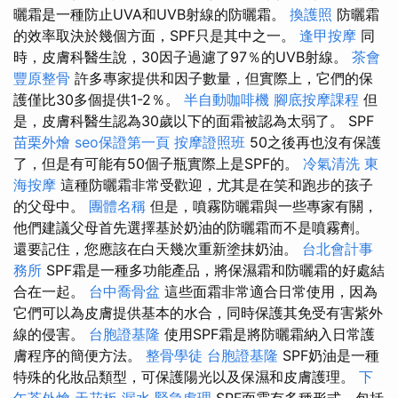
曬霜是一種防止UVA和UVB射線的防曬霜。
換護照
防曬霜
的效率取決於幾個方面，SPF只是其中之一。
逢甲按摩
同
時，皮膚科醫生說，30因子過濾了97％的UVB射線。
茶會
豐原整骨
許多專家提供和因子數量，但實際上，它們的保
護僅比30多個提供1-2％。
半自動咖啡機
腳底按摩課程
但
是，皮膚科醫生認為30歲以下的面霜被認為太弱了。 SPF
苗栗外燴
seo保證第一頁
按摩證照班
50之後再也沒有保護
了，但是有可能有50個子瓶實際上是SPF的。
冷氣清洗
東
海按摩
這種防曬霜非常受歡迎，尤其是在笑和跑步的孩子
的父母中。
團體名稱
但是，噴霧防曬霜與一些專家有關，
他們建議父母首先選擇基於奶油的防曬霜而不是噴霧劑。
還要記住，您應該在白天幾次重新塗抹奶油。
台北會計事
務所
SPF霜是一種多功能產品，將保濕霜和防曬霜的好處結
合在一起。
台中喬骨盆
這些面霜非常適合日常使用，因為
它們可以為皮膚提供基本的水合，同時保護其免受有害紫外
線的侵害。
台胞證基隆
使用SPF霜是將防曬霜納入日常護
膚程序的簡便方法。
整骨學徒
台胞證基隆
SPF奶油是一種
特殊的化妝品類型，可保護陽光以及保濕和皮膚護理。
下