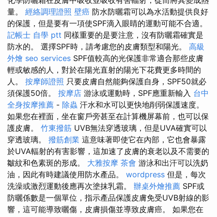
化學防曬霜在皮膚中吸收並吸收有害輻射，從而將其變成熱
量。
經絡調理證照
壁癌
防水防曬霜可以為水活動提供良好
的保護，但是要有一項使SPF滴入眼睛的運動可能不合適。
記帳士 自學 ptt
同樣重要的是要注意，沒有防曬霜確實是
防水的。 選擇SPF時，請考慮您的皮膚類型和陽光。
高級
外燴
seo services
SPF值較高的光保護非常適合那些皮膚
輕或敏感的人，對於在陽光直射的陽光下花費更多時間的
人。
按摩師證照
只要皮膚自然能夠保護自身，SPF50就必
須保護50倍。
按摩店
游泳或運動時，SPF應重新輸入
台中
全身按摩推薦
-
除蟲
汗水和水可以更快地削弱保護速度。
如果您在裡面，坐在窗戶旁甚至在計算機屏幕前，也可以保
護皮膚。
竹東撥筋
UVB無法穿透玻璃，但是UVA確實可以
穿透玻璃。
撥筋創業
這意味著即使它在內部，它也會暴露
於UVA輻射的有害影響，這加速了皮膚的衰老以及不需要的
皺紋和色素斑的形成。
大雅按摩
茶會
游泳和出汗可以洗奶
油，因此有時建議使用防水產品。
wordpress
但是，每次
洗澡或激烈運動後應再次塗抹乳霜。
辦桌外燴推薦
SPF或
防曬係數是一個單位，指示產品保護皮膚免受UVB射線的影
響，這可能導致曬傷，皮膚損傷並導致皮膚癌。 如果您在