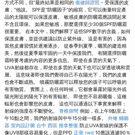
方式不同，但“最終結果是相同的
復健師證照
- 受保護的皮
膚，”他說。 SPF是“防曬因子”的縮寫，它可以衡量特定產
品的太陽能可以保護皮膚。 敏感皮膚的防曬霜應該聞起來
不含且環保。 如果您敏感，那麼選擇至少30個SPF防曬霜
很重要。 在本文中，我們解釋了這些SPF數字的含義，如何
保護皮膚，並提供建議以防止紫外線。 這是有害的，因為
當然皮膚習慣於逐漸逐步。 從春季到夏季，曬黑的建造精
美，然後從夏季最牢固的一天中保護我們。 有關選擇防曬
霜時要考慮的內容的更多信息。 即使在多雲的天氣下，
UVA射線都存在，即使在多雲的天氣下也可以穿透玻璃和雲
層。 這意味著即使我們覺得自己不在陽光下，我們的皮膚
也會不斷成熟。 噴霧防曬霜可以釋放您的孩子可以呼吸的
有害物質。 實際上，在任何時候，它都會暴露於陽光外或
陽光附近的陽光下的有害輻射。 即使您不容易曬傷，這種
輻射也會影響您的皮膚。 這也可以通過以下事實來解釋：
射線的強度在不斷變化。
脊椎側彎
例如，在上午9點至上
午10點之間，我們的射線與中午15分鐘一樣多。
外燴
輔聽
器
室內設計圖
台中 西區 推拿整復
防止UVA射線的保護不
像UVB那樣容易量化，但是PPD
正骨
rwd
10應該過濾90％