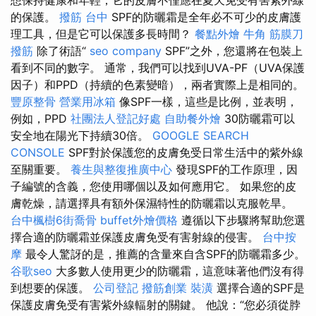
想保持健康和年輕，它的皮膚不僅應在夏天免受有害紫外線
的保護。
撥筋 台中
SPF的防曬霜是全年必不可少的皮膚護
理工具，但是它可以保護多長時間？
餐點外燴
牛角 筋膜刀
撥筋
除了術語“
seo company
SPF”之外，您還將在包裝上
看到不同的數字。 通常，我們可以找到UVA-PF（UVA保護
因子）和PPD（持續的色素變暗），兩者實際上是相同的。
豐原整骨
營業用冰箱
像SPF一樣，這些是比例，並表明，
例如，PPD
社團法人登記好處
自助餐外燴
30防曬霜可以
安全地在陽光下持續30倍。
GOOGLE SEARCH
CONSOLE
SPF對於保護您的皮膚免受日常生活中的紫外線
至關重要。
養生與整復推廣中心
發現SPF的工作原理，因
子編號的含義，您使用哪個以及如何應用它。 如果您的皮
膚乾燥，請選擇具有額外保濕特性的防曬霜以克服乾旱。
台中楓樹6街喬骨
buffet外燴價格
遵循以下步驟將幫助您選
擇合適的防曬霜並保護皮膚免受有害射線的侵害。
台中按
摩
最令人驚訝的是，推薦的含量來自含SPF的防曬霜多少。
谷歌seo
大多數人使用更少的防曬霜，這意味著他們沒有得
到想要的保護。
公司登記
撥筋創業
裝潢
選擇合適的SPF是
保護皮膚免受有害紫外線輻射的關鍵。 他說：“您必須從脖