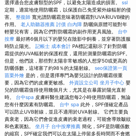
選擇適合您皮膚類型的SPF，以避免太陽造成的損害。
ssl
定期，適當地使用防曬霜，以保護自己免受紫外線輻射的侵
害。
整復師
寬光譜防曬霜意味著防曬霜對UVA和UVB樑的
作用。
老人助聽器推薦
討債
白內障
防曬病原體可能對年
輕嬰兒有害，因為它們對防曬霜的副作用更具風險。
台中
按摩
最好將6個月以下的嬰兒在陰影中飼養，並穿著防護服
時防止陽光。
記帳士 成本會計
PA標記還顯示了針對防曬
霜提供的UVA​​輻射的保護程度，還用於測量防曬霜的SPF。
但是，他們說，那些對太陽非常敏感的人想穿50或更高的
防曬係數，這堵塞了約98％的太陽射線。
seo保證第一頁
苗栗外燴
是的，但是選擇專門為嬰兒設計的防曬霜很重
要，因為它們的皮膚更敏感。
外資設立公司
坐月子中心
嬰
兒的防曬霜值得使用幾個月大，尤其是在暴露於陽光直射
時。
台中spa
皮膚科醫生建議您每2小時使用防曬霜，無論
您有什麼因素有防曬霜。
台中 spa
此外，SPF僅確定產品
可以防止UVB射線，並且不適用於UVA射線。 它們主要負
責衰老，因為它們會促進皮膚的衰老過程，可能會導致皺紋
和色素斑點。
坐月子
台中按摩推薦
簡化，SPF是防曬係數
的縮寫，SPF確定我們可以在太陽上停留多長時間而不會燃