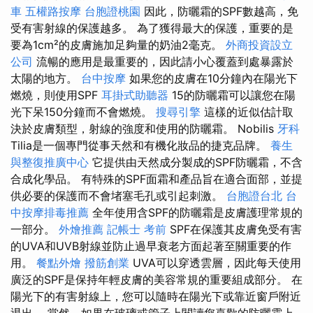
車
五權路按摩
台胞證桃園
因此，防曬霜的SPF數越高，免
受有害射線的保護越多。 為了獲得最大的保護，重要的是
要為1cm²的皮膚施加足夠量的奶油2毫克。
外商投資設立
公司
流暢的應用是最重要的，因此請小心覆蓋到處暴露於
太陽的地方。
台中按摩
如果您的皮膚在10分鐘內在陽光下
燃燒，則使用SPF
耳掛式助聽器
15的防曬霜可以讓您在陽
光下呆150分鐘而不會燃燒。
搜尋引擎
這樣的近似估計取
決於皮膚類型，射線的強度和使用的防曬霜。 Nobilis
牙科
Tilia是一個專門從事天然和有機化妝品的捷克品牌。
養生
與整復推廣中心
它提供由天然成分製成的SPF防曬霜，不含
合成化學品。 有特殊的SPF面霜和產品旨在適合面部，並提
供必要的保護而不會堵塞毛孔或引起刺激。
台胞證台北
台
中按摩排毒推薦
全年使用含SPF的防曬霜是皮膚護理常規的
一部分。
外燴推薦
記帳士 考前
SPF在保護其皮膚免受有害
的UVA和UVB射線並防止過早衰老方面起著至關重要的作
用。
餐點外燴
撥筋創業
UVA可以穿透雲層，因此每天使用
廣泛的SPF是保持年輕皮膚的美容常規的重要組成部分。 在
陽光下的有害射線上，您可以隨時在陽光下或靠近窗戶附近