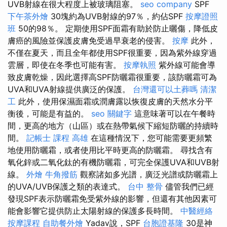
UVB射線在很大程度上被玻璃阻塞。
seo company
SPF
下午茶外燴
30塊約為UVB射線的97％，約佔SPF
按摩證照
班
50的98％。 定期使用SPF面霜有助於防止曬傷，降低皮
膚癌的風險並保護皮膚免受過早衰老的侵害。
按摩
此外，
不僅在夏天，而且全年都使用SPF很重要，因為紫外線穿過
雲層，即使在冬季也可能有害。
按摩執照
紫外線可能會導
致皮膚乾燥，因此選擇高SPF防曬霜很重要，該防曬霜可為
UVA和UVA射線提供廣泛的保護。
台灣還可以土葬嗎
清潔
工
此外，使用保濕面霜或潤膚露以恢復皮膚的天然水分平
衡後，可能是有益的。
seo 關鍵字
這意味著可以在午餐時
間，更高的地方（山區）或在熱帶氣候下縮短防曬的持續時
間。
記帳士 課程 高雄
在這種情況下，您可能需要更頻繁
地使用防曬霜，或者使用比平時更高的防曬霜。 尋找含有
氧化鋅或二氧化鈦的有機防曬霜，可完全保護UVA和UVB射
線。
外燴
牛角撥筋
觀察諸如多光譜，廣泛光譜或防曬霜上
的UVA/UVB保護之類的表達式。
台中 整骨
儘管我們已經
發現SPF表示防曬霜免受紫外線的影響，但還有其他因素可
能會影響它提供防止太陽射線的保護多長時間。
中醫經絡
按摩課程
自助餐外燴
Yadav說，SPF
台胞證基隆
30是神