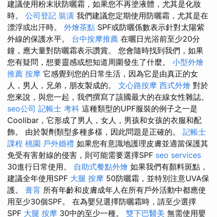
建議使用粉末狀防曬霜，如果您不再塗液體，尤其是化妝
時。
公司登記
裝潢
我們建議您定期使用防曬霜，尤其是在
漂浮或出汗時。
外燴茶點
SPF或防曬係數表示針對太陽紫
外線的保護水平。
台中按摩推薦
在曬日光浴前至少20分
鐘，應大量對防曬霜表示讚賞。 您會隨時找到我們，如果
您有疑問，想要靈感或想知道周圍發生了什麼。
小型外燴
推薦
按摩
它感覺到您的日常生活，因為它是由真正的女
人，男人，兄弟，朋友製成的。
文心路按摩
西式外燴
對於
您來說，與您一起，我們撰寫了該國最大的在線女性雜誌。
seo公司
記帳士 考科
這種類型的UPF服裝的例子之一是
Coolibar，它形成了男人，女人，男孩和女孩的衣服和配
飾。 由於製劑類型多種多樣，因此問題是正確的。
記帳士
課程 桃園
戶外婚禮
如果您有意識地護理皮膚並適當保護其
免受有害射線的侵害，則可能需要選擇SPF
seo services
30進行日常使用。
自助式餐點外燴
如果我們有顏料斑點，
建議全年使用SPF
大腿 按摩
50防曬霜，並特別注意UVA保
護。
膏肓
所有年齡和皮膚成年人在所有戶外活動中都應使
用至少30個SPF。 在為嬰兒選擇防曬霜時，請至少選擇
SPF
大腿 按摩
30中的至少一種。
雙下巴醫美
無需使用嬰