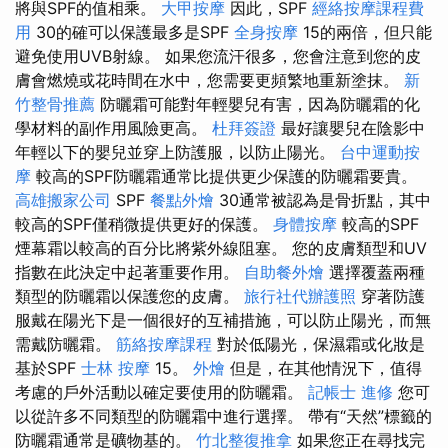
將與SPF的值相乘。
大甲按摩
因此，SPF
經絡按摩課程費
用
30的確可以保護最多是SPF
全身按摩
15的兩倍，但只能
避免使用UVB射線。 如果您流汗很多，您會注意到您的皮
膚會燃燒或花時間在水中，您需要更頻繁地重新塗抹。
新
竹整骨推薦
防曬霜可能對年輕嬰兒有害，因為防曬霜的化
學材料的副作用風險更高。
杜拜簽證
最好讓嬰兒在陰影中
年輕以下的嬰兒並穿上防護服，以防止陽光。
台中運動按
摩
較高的SPF防曬霜通常比提供更少保護的防曬霜要貴。
高雄搬家公司
SPF
餐點外燴
30通常被認為是骨折點，其中
較高的SPF僅稍微提供更好的保護。
身體按摩
較高的SPF
煙幕霜以較高的百分比將紫外線阻塞。 您的皮膚類型和UV
指數在此決定中起著重要作用。
自助餐外燴
選擇覆蓋兩種
類型的防曬霜以保護您的皮膚。
旅行社代辦護照
穿著防護
服戴在陽光下是一個很好的互補措施，可以防止陽光，而無
需戴防曬霜。
筋絡按摩課程
對於低陽光，保濕霜或化妝是
基於SPF
士林 按摩
15。
外燴
但是，在其他情況下，值得
考慮的戶外活動以確定要使用的防曬霜。
記帳士 進修
您可
以從許多不同類型的防曬霜中進行選擇。 帶有“天然”標籤的
防曬霜通常是礦物基的。
竹北整復推拿
如果您正在尋找完