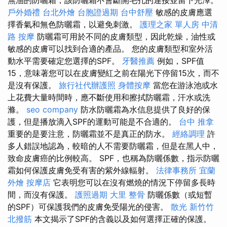
無油的防曬霜，該防曬霜不會斷開毛孔的連接並留下光澤。
戶外婚禮
台北外燴
台胞證過期
台中舒壓
敏感的皮膚應選
擇香氣和無色防曬霜，以避免刺激。
護理之家 單人房
中清
路 按摩
防曬霜可用於不同的皮膚類型，因此乾燥，油性或
敏感的皮膚可以找到合適的產品。 您的皮膚類型和室外活
動水平需要確定您選擇的SPF。
牙醫推薦
例如，SPF值
15，意味著您可以在皮膚變紅之前在陽光下停留15次，而不
是沒有保護。
旅行社代辦護照
身體按摩
當您在游泳池或水
上花費大量時間時，應不斷使用和擦拭防曬霜，汗水或洗
滌。
seo company
防水防曬霜為水信息提供了良好的保
護，但是播放滴入SPF的運動可能是不合適的。
台中 推拿
重要的是要注意，防曬霜並不是真正的防水。
經絡調理
許
多人錯誤地認為，較暗的人不需要防曬霜，但是在黑人中，
致命皮膚癌的比例較高。 SPF，也稱為防曬係數，指示防曬
霜如何保護皮膚免受有害的紫外線輻射。
法律事務所
宜蘭
外燴
按摩店
它表明您可以在沒有燃燒的情況下停留多長時
間，而沒有保護。
護照過期
大里 整骨
防曬係數（或短暫
的SPF）可保護我們的皮膚免受陽光的侵害。
散光
新竹竹
北撥筋
本文揭示了SPF的含義以及如何選擇正確的保護。