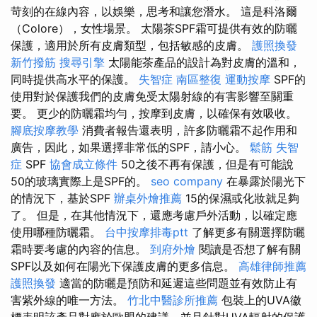
苛刻的在線內容，以娛樂，思考和讓您潛水。 這是科洛爾
（Colore），女性場景。 太陽茶SPF霜可提供有效的防曬
保護，適用於所有皮膚類型，包括敏感的皮膚。
護照換發
新竹撥筋
搜尋引擎
太陽能茶產品的設計為對皮膚的溫和，
同時提供高水平的保護。
失智症
南區整復
運動按摩
SPF的
使用對於保護我們的皮膚免受太陽射線的有害影響至關重
要。 更少的防曬霜均勻，按摩到皮膚，以確保有效吸收。
腳底按摩教學
消費者報告還表明，許多防曬霜不起作用和
廣告，因此，如果選擇非常低的SPF，請小心。
鬆筋
失智
症
SPF
協會成立條件
50之後不再有保護，但是有可能說
50的玻璃實際上是SPF的。
seo company
在暴露於陽光下
的情況下，基於SPF
辦桌外燴推薦
15的保濕或化妝就足夠
了。 但是，在其他情況下，還應考慮戶外活動，以確定應
使用哪種防曬霜。
台中按摩排毒ptt
了解更多有關選擇防曬
霜時要考慮的內容的信息。
到府外燴
閱讀是否想了解有關
SPF以及如何在陽光下保護皮膚的更多信息。
高雄律師推薦
護照換發
適當的防曬是預防和延遲這些問題並有效防止有
害紫外線的唯一方法。
竹北中醫診所推薦
包裝上的UVA徽