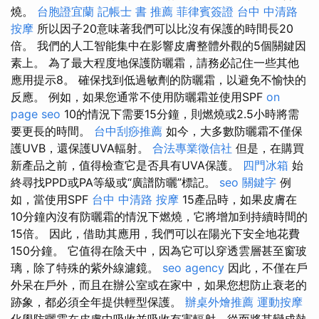
燒。
台胞證宜蘭
記帳士 書 推薦
菲律賓簽證
台中 中清路
按摩
所以因子20意味著我們可以比沒有保護的時間長20
倍。 我們的人工智能集中在影響皮膚整體外觀的5個關鍵因
素上。 為了最大程度地保護防曬霜，請務必記住一些其他
應用提示8。 確保找到低過敏劑的防曬霜，以避免不愉快的
反應。 例如，如果您通常不使用防曬霜並使用SPF
on
page seo
10的情況下需要15分鐘，則燃燒或2.5小時將需
要更長的時間。
台中刮痧推薦
如今，大多數防曬霜不僅保
護UVB，還保護UVA輻射。
合法專業徵信社
但是，在購買
新產品之前，值得檢查它是否具有UVA保護。
四門冰箱
始
終尋找PPD或PA等級或“廣譜防曬”標記。
seo 關鍵字
例
如，當使用SPF
台中 中清路 按摩
15產品時，如果皮膚在
10分鐘內沒有防曬霜的情況下燃燒，它將增加到持續時間的
15倍。 因此，借助其應用，我們可以在陽光下安全地花費
150分鐘。 它值得在陰天中，因為它可以穿透雲層甚至窗玻
璃，除了特殊的紫外線濾鏡。
seo agency
因此，不僅在戶
外呆在戶外，而且在辦公室或在家中，如果您想防止衰老的
跡象，都必須全年提供輕型保護。
辦桌外燴推薦
運動按摩