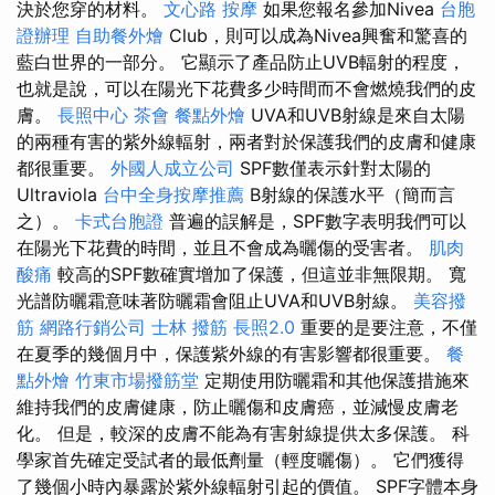
決於您穿的材料。
文心路 按摩
如果您報名參加Nivea
台胞
證辦理
自助餐外燴
Club，則可以成為Nivea興奮和驚喜的
藍白世界的一部分。 它顯示了產品防止UVB輻射的程度，
也就是說，可以在陽光下花費多少時間而不會燃燒我們的皮
膚。
長照中心
茶會
餐點外燴
UVA和UVB射線是來自太陽
的兩種有害的紫外線輻射，兩者對於保護我們的皮膚和健康
都很重要。
外國人成立公司
SPF數僅表示針對太陽的
Ultraviola
台中全身按摩推薦
B射線的保護水平（簡而言
之）。
卡式台胞證
普遍的誤解是，SPF數字表明我們可以
在陽光下花費的時間，並且不會成為曬傷的受害者。
肌肉
酸痛
較高的SPF數確實增加了保護，但這並非無限期。 寬
光譜防曬霜意味著防曬霜會阻止UVA和UVB射線。
美容撥
筋
網路行銷公司
士林 撥筋
長照2.0
重要的是要注意，不僅
在夏季的幾個月中，保護紫外線的有害影響都很重要。
餐
點外燴
竹東市場撥筋堂
定期使用防曬霜和其他保護措施來
維持我們的皮膚健康，防止曬傷和皮膚癌，並減慢皮膚老
化。 但是，較深的皮膚不能為有害射線提供太多保護。 科
學家首先確定受試者的最低劑量（輕度曬傷）。 它們獲得
了幾個小時內暴露於紫外線輻射引起的價值。 SPF字體本身