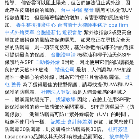
指導。 儘管雲可以阻止陽光，但它們無法阻止紫外線，因
此存在皮膚損傷的風險。
台中 中醫 整骨
曬黑可以從低UV
指數值開始，但是隨著指數的增加，有害影響的風險會增
加。
養生整復推廣中心
台灣前十大律師事務所
cpa firm
中式外燴菜單
台胞證新北
近視雷射
紫外線指數3或更高會
增加皮膚損傷的風險並促進曬黑。 如果您正在尋找完全天
然的防曬霜，則一項研究發現，基於橄欖油或椰子油的選擇
可提供最高的保護。
台胞證申請
橄欖油和椰子油天然SPF
保護均在SPF
自助餐外燴
8附近，因此使用它們的防曬霜是
良好的天然SPF底漆。
禮儀公司
最初，人們認為UVB射線
是唯一要擔心的紫外線，因為它們短並且會導致曬傷。
北
屯 整骨
為了獲得最佳的輕型保護，請尋找提供UVA和UVB
保護的防曬霜。
社團法人登記
臉是人體最敏感的區域之
一，最暴露於陽光下。
拔罐教學
因此，在臉上使用SPF對
於保護身體的這一敏感部分至關重要。 SPF是防曬因子（防
曬係數），測量防曬霜可防止紫外線輻射（UV）的時間，
就像不使用時一樣。
記帳士 會計師差別
例如，如果您使用
防曬霜30防曬霜，則皮膚將比防曬霜長30倍。
杜拜簽證
Lasaponaria品牌以其天然和有機產品而聞名。
按摩教學