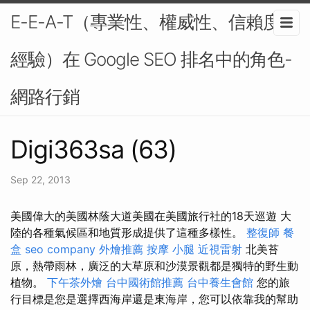
E-E-A-T（專業性、權威性、信賴度、
經驗）在 Google SEO 排名中的角色-
網路行銷
Digi363sa (63)
Sep 22, 2013
美國偉大的美國林蔭大道美國在美國旅行社的18天巡遊 大
陸的各種氣候區和地質形成提供了這種多樣性。
整復師
餐
盒
seo company
外燴推薦
按摩 小腿
近視雷射
北美苔
原，熱帶雨林，廣泛的大草原和沙漠景觀都是獨特的野生動
植物。
下午茶外燴
台中國術館推薦
台中養生會館
您的旅
行目標是您是選擇西海岸還是東海岸，您可以依靠我的幫助