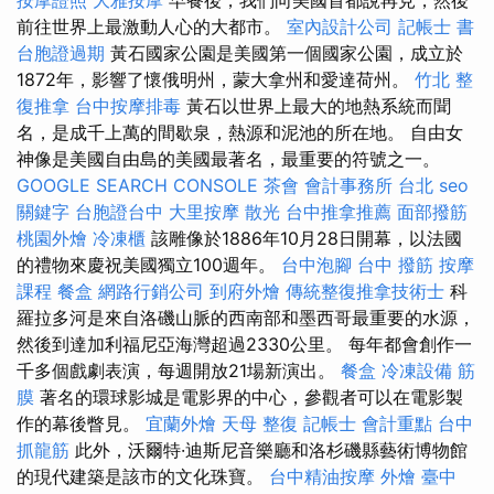
按摩證照
大雅按摩
早餐後，我們向美國首都說再見，然後
前往世界上最激動人心的大都市。
室內設計公司
記帳士 書
台胞證過期
黃石國家公園是美國第一個國家公園，成立於
1872年，影響了懷俄明州，蒙大拿州和愛達荷州。
竹北 整
復推拿
台中按摩排毒
黃石以世界上最大的地熱系統而聞
名，是成千上萬的間歇泉，熱源和泥池的所在地。 自由女
神像是美國自由島的美國最著名，最重要的符號之一。
GOOGLE SEARCH CONSOLE
茶會
會計事務所 台北
seo
關鍵字
台胞證台中
大里按摩
散光
台中推拿推薦
面部撥筋
桃園外燴
冷凍櫃
該雕像於1886年10月28日開幕，以法國
的禮物來慶祝美國獨立100週年。
台中泡腳
台中 撥筋
按摩
課程
餐盒
網路行銷公司
到府外燴
傳統整復推拿技術士
科
羅拉多河是來自洛磯山脈的西南部和墨西哥最重要的水源，
然後到達加利福尼亞海灣超過2330公里。 每年都會創作一
千多個戲劇表演，每週開放21場新演出。
餐盒
冷凍設備
筋
膜
著名的環球影城是電影界的中心，參觀者可以在電影製
作的幕後瞥見。
宜蘭外燴
天母 整復
記帳士 會計重點
台中
抓龍筋
此外，沃爾特·迪斯尼音樂廳和洛杉磯縣藝術博物館
的現代建築是該市的文化珠寶。
台中精油按摩
外燴
臺中