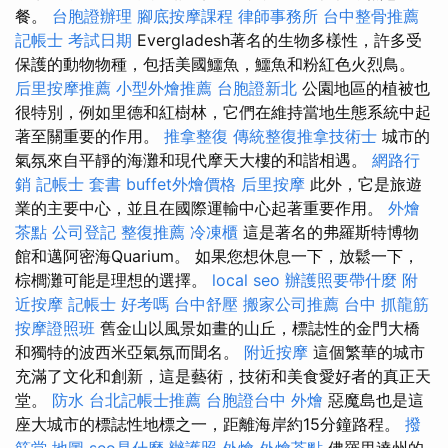
餐。
台胞證辦理
腳底按摩課程
律師事務所
台中整骨推薦
記帳士 考試日期
Evergladesh著名的生物多樣性，許多受
保護的動物物種，包括美國鱷魚，鱷魚和粉紅色火烈鳥。
后里按摩推薦
小型外燴推薦
台胞證新北
公園地區的植被也
很特別，例如里德和紅樹林，它們在維持當地生態系統中起
著至關重要的作用。
推拿整復
傳統整復推拿技術士
城市的
氣氛來自平靜的海灘和現代摩天大樓的和諧相遇。
網路行
銷
記帳士 套書
buffet外燴價格
后里按摩
此外，它是旅遊
業的主要中心，並且在國際運輸中心起著重要作用。
外燴
茶點
公司登記
整復推薦
冷凍櫃
這是著名的弗羅斯特博物
館和邁阿密海Quarium。 如果您想休息一下，放鬆一下，
棕櫚灘可能是理想的選擇。
local seo
辦護照要帶什麼
附
近按摩
記帳士 好考嗎
台中舒壓
搬家公司推薦
台中 抓龍筋
按摩證照班
舊金山以風景如畫的山丘，標誌性的金門大橋
和獨特的波西米亞氣氛而聞名。
附近按摩
這個繁華的城市
充滿了文化和創新，這是藝術，技術和美食愛好者的真正天
堂。
防水
台北記帳士推薦
台胞證台中
外燴
惡魔島也是這
座大城市的標誌性地標之一，距離海岸約15分鐘路程。
撥