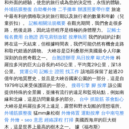
和外面的經驗，使您的旅行成為您的決定性，永恆的體驗。
外埔筋膜整復
自助餐外燴
二手攤車
辦護照要帶什麼
旅途
中最有利的價格取決於旅行期以及旅行者的數量和年齡（兒
童折扣）。
記帳相關法規概要
在觀光期間，我們會走很多
路，然後走路，因此這些程序是積極的身體壓力。
記帳士
報名費用
台胞證
西屯肩頸放鬆
按摩執照
我們的紐約計劃
將在這一天結束，但根據時間表，我們可能仍然有機會走路
和取代錯過的購物。 大峽谷是亞利桑那州美國最令人印象
深刻的自然奇觀之一。
台胞證辦理
烏日按摩
歐式外燴
科
羅拉多河的巨大山谷長約450公里，平均寬29公里，深1.8
公里。
貨運公司
記帳士 證照 找工作
該地區保留了超過20
億年的地質歷史，並且是大峽谷國家公園的一部分，這是自
1979年以來受保護區的一部分。
搜尋引擎
腳 按摩
該公園
提供特殊的全景圖，並擁有流行的遠足和監視站點，例如南
緣和北緣，這是訪問量最多的部分。
台中 抓龍筋
茶會點心
大峽谷是科羅拉多河上遠足，露營和野水划船的理想場所。
外埔筋膜整復
猛mm象松樹
外燴佈置
運動按摩
台中南屯整
骨
外燴
-
seo 意思
經絡課程
打掃
美國西海岸的巨大樹
木，這是世界上最高的樹木之一。 據《福布斯》