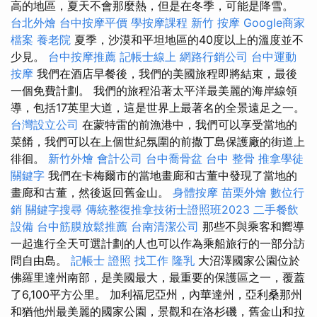
高的地區，夏天不會那麼熱，但是在冬季，可能是降雪。
台北外燴
台中按摩平價
學按摩課程
新竹 按摩
Google商家
檔案
養老院
夏季，沙漠和平坦地區的40度以上的溫度並不
少見。
台中按摩推薦
記帳士線上
網路行銷公司
台中運動
按摩
我們在酒店早餐後，我們的美國旅程即將結束，最後
一個免費計劃。 我們的旅程沿著太平洋最美麗的海岸線領
導，包括17英里大道，這是世界上最著名的全景遠足之一。
台灣設立公司
在蒙特雷的前漁港中，我們可以享受當地的
菜餚，我們可以在上個世紀氛圍的前撒丁島保護廠的街道上
徘徊。
新竹外燴
會計公司
台中喬骨盆
台中 整骨
推拿學徒
關鍵字
我們在卡梅爾市的當地畫廊和古董中發現了當地的
畫廊和古董，然後返回舊金山。
身體按摩
苗栗外燴
數位行
銷
關鍵字搜尋
傳統整復推拿技術士證照班2023
二手餐飲
設備
台中筋膜放鬆推薦
台南清潔公司
那些不與乘客和嚮導
一起進行全天可選計劃的人也可以作為乘船旅行的一部分訪
問自由島。
記帳士 證照 找工作
隆乳
大沼澤國家公園位於
佛羅里達州南部，是美國最大，最重要的保護區之一，覆蓋
了6,100平方公里。 加利福尼亞州，內華達州，亞利桑那州
和猶他州最美麗的國家公園，景觀和在洛杉磯，舊金山和拉