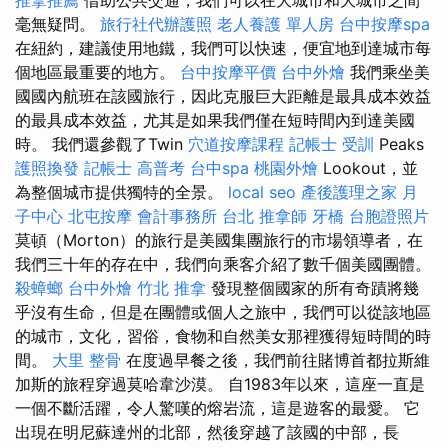
推拿推薦
借助公共交通，我們可以在大城市和大城市之間
毫無疑問。
旅行社代辦護照
老人養護 單人房
台中按摩spa
在紐約，建議使用地鐵，我們可以快速，便宜地到達城市每
個地區最重要的地方。
台中按摩平價
台中外燴
我們乘坐美
國國內航班在該國旅行，因此克服巨大距離是最具成本效益
的最具成本效益，尤其是如果我們僅在短時間內到達美國
時。 我們還參觀了Twin
穴道按摩課程
記帳士 受訓
Peaks
護照換發
記帳士 高普考
台中spa
桃園外燴
Lookout，並
為整個城市提供獨特的全景。
local seo
產後護理之家 月
子中心
北屯按摩
會計事務所 台北
推拿師
牙橋
台胞證照片
莫頓（Morton）的旅行是美國集團旅行的市場領導者，在
我們三十年的存在中，我們向乘客介紹了數千個美國團體。
殺蟑螂
台中外燴
竹北 推拿
發現整個國家的所有奇蹟將幾
乎沒有生命，但是在團體或個人之旅中，我們可以從該地區
的城市，文化，習俗，食物和自然美女那裡獲得短時間的時
間。
大里 整骨
在度過早餐之後，我們前往賭博首都拉斯維
加斯的旅程穿過莫哈韋沙漠。 自1983年以來，這座一直是
一個不斷活躍，令人驚嘆的熔岩流，這是遊客的最愛。 它
出現在明尼蘇達州的北部，然後穿越了該國的中部，長