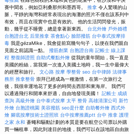
毒推薦
在綠色樹枝的末端和黃色的花朵中，在沙漠和半決
賽中聞名，例如亞利桑那州和墨西哥。
推拿
令人驚嘆的山
脈，平靜的海灣和經常表現出的海灘的照片不僅在該系列中
有效，而且在現實中也是有效的。 他的生活閃閃發光，振
動，幾乎從不睡覺，總是拿著新東西。
台北外燴
戶外婚禮
台胞證台北
后里推拿
茶會點心
臉部撥筋
台中泰式按摩排
毒
我是gézaMike，我會提前寫幾句句子，以便在我們親自
見面之前認識一點。
撥筋創業
台胞證台南
記帳士 線上課
程
整復師證照
自助式餐點外燴
從我的童年開始，我一直是
美國的粉絲，當我第一次進入美國土地時，我一生中最偉大
的經歷和旅行。
文心路 按摩
學整骨
seo
台中律師
法律事
務所
推拿整骨
崇拜已經成為一種激情，在第一次旅行之
後，我很幸運地花了更多的時間去西部和東海岸。 我們可
以通過飛行和開車來舒適，自由地發現美國！
記帳士 成績
查詢
高級外燴
台中泰式按摩
太平 整骨
高雄清潔公司
新竹
外燴
台胞證桃園
美容撥筋
seo是什麼
自助餐外燴
西式外
燴
腳底按摩技術士證照班
台中按摩推薦ptt
台中 推拿
護理
之家 永和
蒼蠅和驅動計劃的本質是要在航空公司票以外購
買一輛租車，因此到達目的地後，我們可以在該地區自由旅