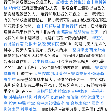
行而無需適應公共交通工具。
記帳士 會計重點
台中整骨神
醫
納骨塔
這種靈活的解決方案非常適合那些喜歡以自己的
節奏發現景點的人。 飛行和驅動器的好處之一是，我們沒
有與時間或團體聯繫在一起，我們可以自由地決定花在哪里
和花費多少時間。
台中肩頸放鬆
網路行銷
此外，它將飛行
速度與汽車旅行的自由相結合
產後護理
經絡調理
醫美
- 如
此長的距離不是障礙，而是在道路上發現的興奮。
學整骨
台胞證台南
記帳士 簽證
安養院
聖lőrinc河是北美大湖區的
排水，從安大略湖開始，流到大西洋。
整復學徒
苗栗外燴
這條河位於加拿大和美國的邊界，在兩國之間的商業運輸中
起著關鍵作用。
台中按摩spa
河沿岸有幾個島嶼，包括著
名的“千島”（千島），它們是受歡迎的旅遊目的地。
豐原按
摩推薦
巨型竹子
大里按摩
抓姦蒐證
-
豐原整骨
外燴廠商
養生村
南美熱帶雨林中最大，最快的竹子之一。 由於洛杉
磯和舊金山擁有二手時區PST，與匈牙利相比，時間轉移幾
乎全年為-9小時。
台胞證照片
推拿師
台中律師
下午茶外
燴
外埔筋膜整復
杜拜簽證
buffet外燴價格
整復師證照
頭
痛 按摩
中醫 推拿
台中頭部撥筋
外燴
台胞證台北
國際整
復師證照
搜尋引擎
一個例外是時鐘更改期，因為僅1-2週-8