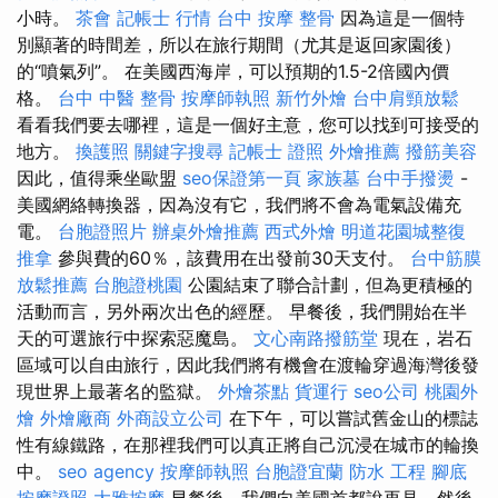
小時。
茶會
記帳士 行情
台中 按摩 整骨
因為這是一個特
別顯著的時間差，所以在旅行期間（尤其是返回家園後）
的“噴氣列”。 在美國西海岸，可以預期的1.5-2倍國內價
格。
台中 中醫 整骨
按摩師執照
新竹外燴
台中肩頸放鬆
看看我們要去哪裡，這是一個好主意，您可以找到可接受的
地方。
換護照
關鍵字搜尋
記帳士 證照
外燴推薦
撥筋美容
因此，值得乘坐歐盟
seo保證第一頁
家族墓
台中手撥燙
-
美國網絡轉換器，因為沒有它，我們將不會為電氣設備充
電。
台胞證照片
辦桌外燴推薦
西式外燴
明道花園城整復
推拿
參與費的60％，該費用在出發前30天支付。
台中筋膜
放鬆推薦
台胞證桃園
公園結束了聯合計劃，但為更積極的
活動而言，另外兩次出色的經歷。 早餐後，我們開始在半
天的可選旅行中探索惡魔島。
文心南路撥筋堂
現在，岩石
區域可以自由旅行，因此我們將有機會在渡輪穿過海灣後發
現世界上最著名的監獄。
外燴茶點
貨運行
seo公司
桃園外
燴
外燴廠商
外商設立公司
在下午，可以嘗試舊金山的標誌
性有線鐵路，在那裡我們可以真正將自己沉浸在城市的輪換
中。
seo agency
按摩師執照
台胞證宜蘭
防水 工程
腳底