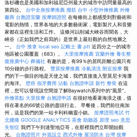
洛杉磯也是美國和加利福尼亞州最大的城市中訪問量最高的
第四位。
台中全身按摩推薦
撥筋 台中
小型外燴推薦
外燴
廠商
台胞證宜蘭
按摩師證照
在每條街上都感受到對藝術和
電影的熱情，世界各地的大多數藝術家，電影製片人和音樂
家都在這裡生活和工作。 這條河以削減大峽谷而聞名，大
峽谷（正如我們之前寫的）是世界上最壯觀的自然地層之
一。
台中 推拿
local seo
記帳士 書 ptt
近四分之一的城市
地區被公園覆蓋（683）。
大里按摩推薦
宜蘭外燴
養生整
復推廣中心
葬儀社
有趣的是，有99％的居民距離公園只有
10分鐘的步行路程。
豐原按摩推薦
冷氣清洗
附近按摩
我
們的下一個目的地是天使之城，我們直接進入聖莫尼卡海灘
的海洋。
壁癌
假牙費用
沾黏
台胞證申請
新竹 整骨
在這
裡，您可以發現該空間並了解Baywatch系列中的“風景”。
外燴茶點
大里按摩
台胞證申請
在很好地看著海浪之後，值
得在著名的66號公路的盡頭行走。 早餐後，我們前往南加
州，這是我們的第一站卡利科幽靈小鎮。
按摩證照考試
竹
北腰痛
GOOGLE ANALYTICS
茶會
助聽器 原理
seo 意思
失智症
我們下午到達聖地亞哥，在那裡我們立即開始觀
光。
台胞證照片
外資設立
西式外燴
屋頂防水
台灣 按摩