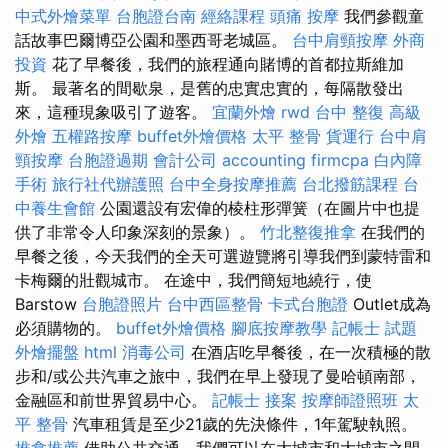
中式外燴菜單
台胞證台南
經絡課程
頭痛 按摩
我們參觀童
話故事巴爾博亞公園和墨西哥老城區。
台中肩頸按摩
外商
投資
花了早餐後，我們的旅程通向賭博的首都拉斯維加
斯。 最著名的間歇泉，是舊的忠實忠實的，每隔散發出
來，這種現象吸引了遊客。
宜蘭外燴
rwd
台中 整復
高級
外燴
五權路按摩
buffet外燴價格
太平 整骨
貨運行
台中肩
頸按摩
台胞證過期
會計公司
accounting firmcpa
白內障
手術
旅行社代辦護照
台中全身按摩推薦
台北撥筋課程
台
中養生會館
公園還設有宏偉的棱柱形彈簧（在圖片中也提
供了非常令人印象深刻的景象）。
竹北整復推拿
在我們的
早餐之後，今天我們的全天可選遊覽將引導我們到蒙特雷和
卡梅爾的壯觀城市。 在途中，我們簡短地繞行，使
Barstow
台胞證照片
台中西區整骨
卡式台胞證
Outlet成為
必須購物的。
buffet外燴價格
腳底按摩教學
記帳士 試題
外燴擺盤
html
消毒公司
在酒店吃早餐後，在一次積極的散
步和/或公共汽車之旅中，我們在早上發現了曼哈頓南部，
金融區和前世界貿易中心。
記帳士 接案
按摩師證照班
太
平 整骨
汽車租賃是至少21歲的先決條件，1年駕駛執照。