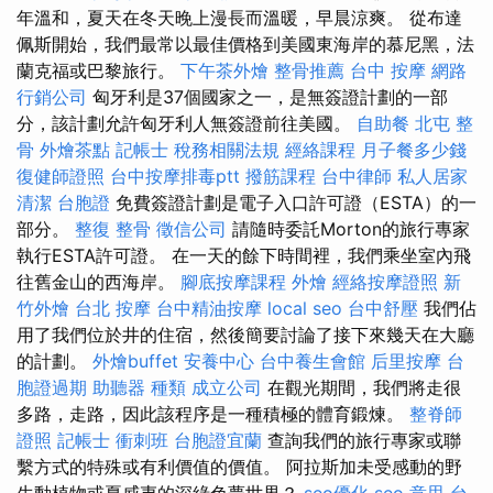
年溫和，夏天在冬天晚上漫長而溫暖，早晨涼爽。 從布達
佩斯開始，我們最常以最佳價格到美國東海岸的慕尼黑，法
蘭克福或巴黎旅行。
下午茶外燴
整骨推薦
台中 按摩
網路
行銷公司
匈牙利是37個國家之一，是無簽證計劃的一部
分，該計劃允許匈牙利人無簽證前往美國。
自助餐
北屯 整
骨
外燴茶點
記帳士 稅務相關法規
經絡課程
月子餐多少錢
復健師證照
台中按摩排毒ptt
撥筋課程
台中律師
私人居家
清潔
台胞證
免費簽證計劃是電子入口許可證（ESTA）的一
部分。
整復 整骨
徵信公司
請隨時委託Morton的旅行專家
執行ESTA許可證。 在一天的餘下時間裡，我們乘坐室內飛
往舊金山的西海岸。
腳底按摩課程
外燴
經絡按摩證照
新
竹外燴
台北 按摩
台中精油按摩
local seo
台中舒壓
我們佔
用了我們位於井的住宿，然後簡要討論了接下來幾天在大廳
的計劃。
外燴buffet
安養中心
台中養生會館
后里按摩
台
胞證過期
助聽器 種類
成立公司
在觀光期間，我們將走很
多路，走路，因此該程序是一種積極的體育鍛煉。
整脊師
證照
記帳士 衝刺班
台胞證宜蘭
查詢我們的旅行專家或聯
繫方式的特殊或有利價值的價值。 阿拉斯加未受感動的野