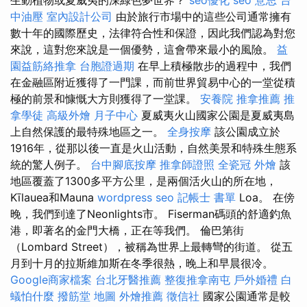
生動植物或夏威夷的深綠色夢世界？
seo優化
seo 意思
台
中油壓
室內設計公司
由於旅行市場中的這些公司通常擁有
數十年的國際歷史，法律符合性和保證，因此我們認為對您
來說，這對您來說是一個優勢，這會帶來最小的風險。
益
園益筋絡推拿
台胞證過期
在早上積極散步的過程中，我們
在金融區附近獲得了一門課，而前世界貿易中心的一堂從積
極的前景和慷慨大方則獲得了一堂課。
安養院
推拿推薦
推
拿學徒
高級外燴
月子中心
夏威夷火山國家公園是夏威夷島
上自然保護的最特殊地區之一。
全身按摩
該公園成立於
1916年，從那以後一直是火山活動，自然美景和特殊生態系
統的驚人例子。
台中腳底按摩
推拿師證照
全瓷冠
外燴
該
地區覆蓋了1300多平方公里，是兩個活火山的所在地，
Kīlauea和Mauna
wordpress seo
記帳士 書單
Loa。 在傍
晚，我們到達了Neonlights市。 Fiserman碼頭的舒適釣魚
港，即著名的金門大橋，正在等我們。 倫巴第街
（Lombard Street），被稱為世界上最轉彎的街道。 從五
月到十月的拉斯維加斯在冬季很熱，晚上和早晨很冷。
Google商家檔案
台北牙醫推薦
整復推拿南屯
戶外婚禮
白
蟻怕什麼
撥筋堂 地圖
外燴推薦
徵信社
國家公園通常是較