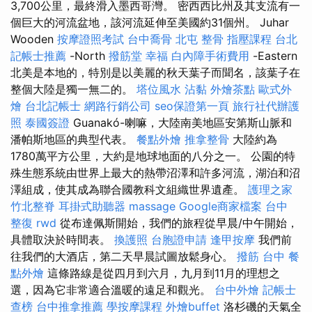
3,700公里，最終滑入墨西哥灣。 密西西比州及其支流有一
個巨大的河流盆地，該河流延伸至美國約31個州。 Juhar
Wooden
按摩證照考試
台中喬骨
北屯 整骨
指壓課程
台北
記帳士推薦
-North
撥筋堂 幸福
白內障手術費用
-Eastern
北美是本地的，特別是以美麗的秋天葉子而聞名，該葉子在
整個大陸是獨一無二的。
塔位風水
沾黏
外燴茶點
歐式外
燴
台北記帳士
網路行銷公司
seo保證第一頁
旅行社代辦護
照
泰國簽證
Guanakó-喇嘛，大陸南美地區安第斯山脈和
潘帕斯地區的典型代表。
餐點外燴
推拿整骨
大陸約為
1780萬平方公里，大約是地球地面的八分之一。 公園的特
殊生態系統由世界上最大的熱帶沼澤和許多河流，湖泊和沼
澤組成，使其成為聯合國教科文組織世界遺產。
護理之家
竹北整脊
耳掛式助聽器
massage
Google商家檔案
台中
整復
rwd
從布達佩斯開始，我們的旅程從早晨/中午開始，
具體取決於時間表。
換護照
台胞證申請
逢甲按摩
我們前
往我們的大酒店，第二天早晨試圖放鬆身心。
撥筋 台中
餐
點外燴
這條路線是從四月到六月，九月到11月的理想之
選，因為它非常適合溫暖的遠足和觀光。
台中外燴
記帳士
查榜
台中推拿推薦
學按摩課程
外燴buffet
洛杉磯的天氣全