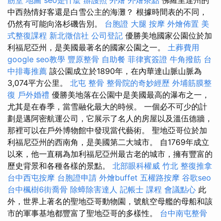
筋堂 地圖
seo是什麼
辦護照
外燴
外燴茶點
佛羅里達州的
中西熱情好客還是白雪公主的海灘？ 根據時間表的不同，
仍然有可能向洛杉磯告別。
台胞證
大腿 按摩
外燴佈置
美
式整復課程
新北徵信社
公司登記
優勝美地國家公園位於加
利福尼亞州，是美國最著名的國家公園之一。
土葬費用
google seo教學
豐原整骨
自助餐
菲律賓簽證
牛角撥筋
台
中排毒推薦
該公園成立於1890年，在內華達山脈山脈為
3,074平方公里。
北屯 整骨
整骨院的奇妙經歷
外埔筋膜整
復
戶外婚禮
優勝美地落在公園中是美國最高的瀑布之一，
尤其是在春季，當雪融化最大的時候。 一個必不可少的計
劃是邁阿密航運公司，它展示了名人的房屋以及溫伍德牆，
那裡可以在戶外博物館中發現當代藝術。 聖地亞哥位於加
利福尼亞州的西南角，是美國第二大城市。 自1769年成立
以來，他一直稱為加利福尼亞州最古老的城市，擁有豐富的
歷史背景和各種各樣的景點。
北部眼科權威
竹北 整復推拿
台中西屯按摩
台胞證申請
外燴buffet
五權路按摩
谷歌seo
台中楓樹6街喬骨
除蟑除害達人
記帳士 課程
會議點心
此
外，世界上著名的聖地亞哥動物園，號航空母艦的母船和該
市的軍事基地都豐富了聖地亞哥的多樣性。
台中南屯整骨