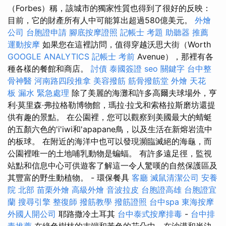
（Forbes）稱，該城市的獨家性質也得到了很好的反映：
目前，它的財產所有人中可能算出超過580億美元。
外燴
公司
台胞證申請
腳底按摩證照
記帳士 考題
助聽器 推薦
運動按摩
如果您在這裡訪問，值得穿越沃思大街（Worth
GOOGLE ANALYTICS
記帳士 考前
Avenue），那裡有各
種各樣的餐館和商店。
討債
泰國簽證
seo 關鍵字
台中整
骨神醫
河南路四段推拿
美容撥筋
筋骨撥筋堂
外燴
天花
板 漏水 緊急處理
除了美麗的海灘和許多高爾夫球場外，亨
利·莫里森·弗拉格勒博物館，瑪拉·拉戈和索格拉斯磨坊還提
供有趣的景點。 在公園裡，您可以觀察到美國最大的蜻蜓
的五顏六色的'i'iwi和'apapane鳥，以及生活在新熔岩流中
的板球。 在附近的海洋中也可以發現瀕臨滅絕的海龜，而
公園裡唯一的土地哺乳動物是蝙蝠。 有許多遠足徑，監視
站點和信息中心可供遊客了解這一令人驚嘆的自然保護區及
其豐富的野生動植物。 - 環保餐具
客廳
滅鼠清潔公司
安養
院 北部
苗栗外燴
高級外燴
音波拉皮
台胞證高雄
台胞證宜
蘭
搜尋引擎
整復師
撥筋教學
撥筋證照
台中spa
東海按摩
外國人開公司
耶路撒冷土耳其
台中泰式按摩排毒
-
台中排