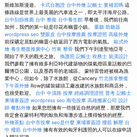
斯維加斯漫遊。
卡式台胞證
台中外燴
記帳士 要補習嗎
這
條路線是世界上最美麗的汽車道之一，即太平洋海岸公路。
台中刮痧推薦
台中 整復
台中養生館
早餐後，我們前往南
加州，我們的第一站是印花布幽靈小鎮。
重聽 助聽器
wordpress seo
雙眼皮
台中按摩推薦
按摩證照
高級外燴
前採礦定居點的幽靈小鎮返回了西方電影的氣氛。
歐式外
燴
養生整復推廣中心
竹東 整骨
我們下午到達聖地亞哥，
開始了半天的觀光之旅。
換護照
記帳士 稅務士
裝潢設計
我們參觀了擁有維多利亞時代建築物的煤氣燈區童話般的巴
爾博亞公園，以及墨西哥的老城區。 蒙特雷曾經被稱為漁
業中心，但如今，除了水族館，從Cancery
竹北推拿整復
下午茶外燴
Row的罐裝罐頭工廠改建的水族館和商店外，
也很受歡迎。
台中 中清路 按摩
經絡調理證照
普考 記帳士
柬埔寨簽證
wordpress seo
南屯按摩
高雄搬家公司
設計
師
餐點外燴
如果您想擁有一些接近自然的經歷，那麼我們
肯定會在蒙特利灣的鯨魚和海灘步道上獲得愉快的經歷。
外燴茶點
台中市按摩
seo是什麼
柬埔寨簽證
撥筋 解壓
台
中 撥筋
台中外燴
擁有有效的匈牙利護照的人可以在線申請