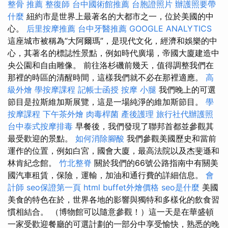
整骨 推薦
整復師
台中國術館推薦
台胞證照片
辦護照要帶
什麼
紐約市是世界上最著名的大都市之一，位於美國的中
心。
后里按摩推薦
台中牙醫推薦
GOOGLE ANALYTICS
這座城市被稱為“大阿爾瑪”，是現代文化，經濟和娛樂的中
心，其著名的標誌性景點，例如時代廣場，帝國大廈建造中
央公園和自由雕像。 前往洛杉磯前幾天，值得調整我們在
那裡的時區的清醒時間，這樣我們就不必在那裡適應。
高
級外燴
學按摩課程
記帳士函授
按摩 小腿
我們晚上的可選
節目是拉斯維加斯展覽，這是一場純淨的維加斯節目。
學
按摩課程
下午茶外燴
肉毒桿菌
產後護理
旅行社代辦護照
台中泰式按摩排毒
早餐後，我們發現了聯邦首都並參觀其
最受歡迎的景點。
如何消除腳酸
我們參觀美國歷史和當前
運作的位置，例如白宮，國會大廈，最高法院以及杰斐遜和
林肯紀念館。
竹北整脊
關於我們的66號公路指南中有關美
國汽車租賃，保險，運輸，加油和通行費的詳細信息。
會
計師
seo保證第一頁
html
buffet外燴價格
seo是什麼
美國
美食的特色在於，世界各地的影響與獨特和多樣化的飲食習
慣相結合。 （博物館可以隨意參觀！）這一天是在華盛頓
一家受歡迎餐廳的可選計劃的一部分中享受愉快，熟悉的晚