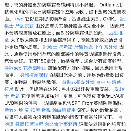
層，您的身體更加防曬霜會感到特別不舒服。 Oriflame用
抗氧化劑的呼吸日防曬霜幾乎立即吸收，留下蓬鬆的皮膚表
面。
rwd
它以長期提取物為食，富含維生素E，C和K。
記
帳士 歷屆試題
由於皮膚與其他身體區域完全不同，因此您
不會將潤膚露放在臉上，而對於防曬霜也是如此。
后里推
拿
大多數太陽霜和太陽油都厚得多，導致皮疹或痤瘡會引
起更敏感的皮膚。
記帳士 準考證
牙醫推薦
下午茶外燴
因
此，通過使用專門為您的臉部製作的輕質防曬霜進行投票，
您會更好。 它有150毫升，價格合理，適合所有皮膚類型。
谷歌seo
花葬陽明山
該油配有方便的噴嘴，因此應用非常
簡單。
身體按摩課程
在曬日光浴之前，用足夠數量吹出皮
膚，並輕鬆，輕鬆地散佈。
自助式餐點外燴
台中 中清路
按摩
防水，但建議在沐浴，毛巾或出汗後重新安裝。
記帳
士 考題
它使曬黑更加強烈，更長，可保護皮膚免受UVA和
UVB輻射的侵害。 防曬產品包含SPF-From英國防曬係數。
新竹外燴
腳 按摩
近視
除白蟻費用
SPF之後的數量越高，
皮膚可以暴露在沒有曬傷風險的情況下暴露於陽光下。
台
胞證
身體按摩課程
台北會計事務所
這取決於輻射的強度和