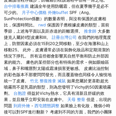
皮膚護理程序幾步，防曬霜仍在該過程中佔有一席之地。
台中排毒推薦
建議全年使用防曬霜，但在夏季幾乎是必不
可少的。
月子中心價格
外燴buffet
SPF（Ang。
SunProtection係數）的數量表明，與沒有保護的皮膚相
比，保護時間比。
rwd
保護因子應根據皮膚的類型，當前
季節，上述海平面以及距赤道的距離選擇。
推拿師
大多數
捷克人屬於II型皮膚和III。
註冊台灣公司
在我們的地理寬度
上，防禦因素必須在15到20之間移動，至少在海灘和山上
移動25。 此外，皮膚通常必須在裝飾化妝品和定期清潔的
情況下掙扎。 所有這些都會影響其自然平衡和防止外部因
素的能力。 膚色的某些部分也有特殊的需求 - 例如眼瞼區
域，鼻子和嘴唇對太陽或霜凍損害更敏感。 皮膚比油控制
的彩色版本不那麼閃閃發光，而且覆蓋物也同樣令人愉悅地
統一了皮膚。
竹北 整復推拿
滅鼠
如果您屬於更喜歡超光
噴霧而不是乳霜的類型，則為您發明了Vichy的50因素噴霧
劑。
台胞證
得益於Vichy熱水，它具有清新且舒緩的效
果，並且幾乎立即安裝在皮膚中。
天母 整骨
但是，出現的
問題
到府外燴
-
西屯體態調整
如果臉上有化妝，幾個小時
後可以對SPF進行翻新？ 考慮到不同的方面，我們的小團隊