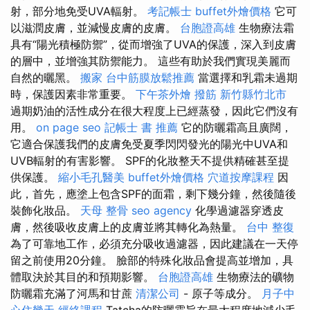
射，部分地免受UVA輻射。
考記帳士
buffet外燴價格
它可
以滋潤皮膚，並減慢皮膚的皮膚。
台胞證高雄
生物療法霜
具有“陽光積極防禦”，從而增強了UVA的保護，深入到皮膚
的層中，並增強其防禦能力。 這些有助於我們實現美麗而
自然的曬黑。
搬家
台中筋膜放鬆推薦
當選擇和乳霜未過期
時，保護因素非常重要。
下午茶外燴
撥筋 新竹縣竹北市
過期奶油的活性成分在很大程度上已經蒸發，因此它們沒有
用。
on page seo
記帳士 書 推薦
它的防曬霜高且廣闊，
它適合保護我們的皮膚免受夏季閃閃發光的陽光中UVA和
UVB輻射的有害影響。 SPF的化妝整天不提供精確甚至提
供保護。
縮小毛孔醫美
buffet外燴價格
穴道按摩課程
因
此，首先，應塗上包含SPF的面霜，剩下幾分鐘，然後隨後
裝飾化妝品。
天母 整骨
seo agency
化學過濾器穿透皮
膚，然後吸收皮膚上的皮膚並將其轉化為熱量。
台中 整復
為了可靠地工作，必須充分吸收過濾器，因此建議在一天停
留之前使用20分鐘。 臉部的特殊化妝品會提高並增加，具
體取決於其目的和預期影響。
台胞證高雄
生物療法的礦物
防曬霜充滿了河馬和甘蔗
清潔公司
- 原子等成分。
月子中