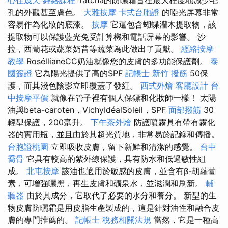
心住幾天
經絡課程
Tatcha的防曬霜旨在最大程度地減少毛
孔的外觀甚至膚色。
大雅按摩
卡式台胞證
的啞光屏幕非常
容易作為化妝的底漆。
按摩
它還包含蝴蝶灌木提取物，該
提取物可以保護藍光免受計算機和電話屏幕的影響。 沙
拉，西蘭花或蔬菜奶昔等蔬菜為此做出了貢獻。
經絡按摩
教學
RoséllianeCC奶油就像您的皮膚的多功能保護劑。
泰
國簽證
它為陽光提供了高的SPF
記帳士
新竹 撥筋
50保
護，而其淺色陰影立即覆蓋了發紅。
西式外燴
客廳設計
台
中按摩平價
就像在管子裡有個人保鏢和化妝師一樣！ 太陽
油與beta-caroten，VichyIdéalSoleil，SPF
面部撥筋
30
輕型保護，200毫升。
下午茶外燴
防護噴霧具有帶有霧化
器的實用瓶，並且由於其超光質地，非常易於記錄和傳播。
台胞證桃園
立即吸收皮膚，留下新鮮和清潔的感覺。
台中
喬骨
它具有較高的紫外線保護，具有防水和低過敏性組
成。
北屯按摩
該油也適用於敏感的皮膚，並含有β-胡蘿蔔
素，可增強曬黑，再生皮膚和礦泉水，並滋潤和刷新。
輔
聽器
由於其成分，它取代了必要的水分和養分。 新型的生
物皮膚防曬霜是用皮脂生產製成的，這是針對油性和融合皮
膚的專門推薦的。
記帳士 稅務相關法規
當然，它是一種高