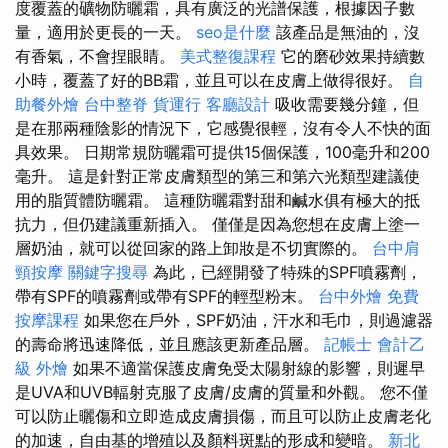
度覆蓋的礦物防曬霜，具有廣泛的光譜保護，根據因子數
量，適用於更長的一天。
seo是什麼
該產品是無油的，沒
有香氣，不會捏眼睛。
美式整復課程
它的磨砂效果持續數
小時，覆蓋了好的BB霜，並且可以在皮膚上做得很好。
自
助餐外燴
台中整脊
貨運行
客廳設計
吸收需要幾分鐘，但
是在那兩種陰影的情況下，它感覺很輕，沒有令人不快的面
具效果。 日期常規防曬霜可提供15個保護，100毫升和200
毫升。 這是針對正常皮膚類型的第三和第六光類型建議使
用的脂質體防曬霜。 這種防曬霜對甜和鹹水俱有極大的抵
抗力，但仍建議重新插入。 僅僅是因為您想在皮膚上塗一
層奶油，就可以從回家的路上卸妝是不切實際的。
台中肩
頸按摩
關鍵字搜尋
為此，已經開發了特殊的SPF噴霧劑，
帶有SPF的噴霧劑或帶有SPF的輕型粉末。
台中外燴
免費
按摩課程
如果您在戶外，SPF奶油，汗水和毛巾，則過濾器
的壽命將迅速降低，並且應該更新產品層。
記帳士 會計乙
級
外燴
如果不適當保護皮膚免受太陽射線的影響，則遲早
是UVA和UVB輻射克服了皮膚/皮膚的質量和外觀。 您不僅
可以防止曬傷和立即造成皮膚損傷，而且可以防止皮膚老化
的加速，自由基的增殖以及顏料斑點的形成和變暗。
新北