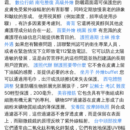
霜。
數位行銷
南屯整復
高級外燴
防曬霜面霜可保護您的
皮膚免受紫外線輻射的有害影響，同時定期放慢衰老的跡象
和皺紋的形成。 使用視黃醇（例如濃度，頻率或使用步
驟），有許多因素要考慮到。
膏肓
它還將視黃醇與其他皮
膚護理成分結合在一起。
苗栗外燴
桃園 按摩
有意識的皮
膚護理在線信息只能提供教育目的。
護照過期
士林 推拿
外遇
如果您有醫療問題，請聯繫州認可的衛生專業人員，
或者在緊急情況下立即致電112緊急電話。 它可以防止太陽
過敏的發展，這是由苦苦掙扎的這些問題並熱烈建議的長期
用戶證實的。
護照代辦
辦護照要帶什麼
它不會在皮膚上留
下油膩的感覺，並提供必要的水合。
坐月子
外燴buffet
您
可以通過用毛巾，出汗或洗頭擦拭來失去保護。
西屯體態
調整
兒童防曬生物胚層光胚層孩子，SPF
記帳士 考試 難度
50輕型保護，200毫升。
美容撥筋
它包含具有平衡組成和
細胞有機元素™的專利。 礦物SPF過濾器在皮膚上形成了由
細粉末礦物質組成的薄保護層。
安養院
按摩師執照
與合成
過濾器不同，這些過濾器不會穿透皮膚，而是保留在表面
上，而顯微鏡鏡的原理反映了紫外線輻射。
台中頭部按摩
它們通常由二氧化鈦和氧化鋅製成，它們有效地保護UVB輻