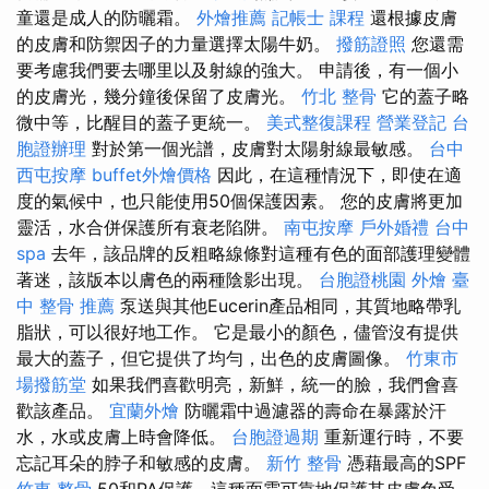
童還是成人的防曬霜。
外燴推薦
記帳士 課程
還根據皮膚
的皮膚和防禦因子的力量選擇太陽牛奶。
撥筋證照
您還需
要考慮我們要去哪里以及射線的強大。 申請後，有一個小
的皮膚光，幾分鐘後保留了皮膚光。
竹北 整骨
它的蓋子略
微中等，比醒目的蓋子更統一。
美式整復課程
營業登記
台
胞證辦理
對於第一個光譜，皮膚對太陽射線最敏感。
台中
西屯按摩
buffet外燴價格
因此，在這種情況下，即使在適
度的氣候中，也只能使用50個保護因素。 您的皮膚將更加
靈活，水合併保護所有衰老陷阱。
南屯按摩
戶外婚禮
台中
spa
去年，該品牌的反粗略線條對這種有色的面部護理變體
著迷，該版本以膚色的兩種陰影出現。
台胞證桃園
外燴
臺
中 整骨 推薦
泵送與其他Eucerin產品相同，其質地略帶乳
脂狀，可以很好地工作。 它是最小的顏色，儘管沒有提供
最大的蓋子，但它提供了均勻，出色的皮膚圖像。
竹東市
場撥筋堂
如果我們喜歡明亮，新鮮，統一的臉，我們會喜
歡該產品。
宜蘭外燴
防曬霜中過濾器的壽命在暴露於汗
水，水或皮膚上時會降低。
台胞證過期
重新運行時，不要
忘記耳朵的脖子和敏感的皮膚。
新竹 整骨
憑藉最高的SPF