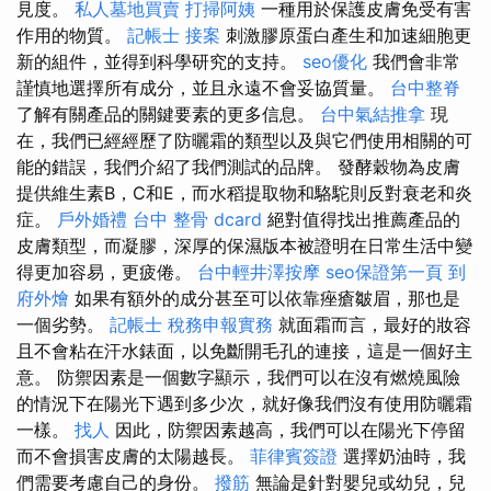
見度。
私人墓地買賣
打掃阿姨
一種用於保護皮膚免受有害
作用的物質。
記帳士 接案
刺激膠原蛋白產生和加速細胞更
新的組件，並得到科學研究的支持。
seo優化
我們會非常
謹慎地選擇所有成分，並且永遠不會妥協質量。
台中整脊
了解有關產品的關鍵要素的更多信息。
台中氣結推拿
現
在，我們已經經歷了防曬霜的類型以及與它們使用相關的可
能的錯誤，我們介紹了我們測試的品牌。 發酵穀物為皮膚
提供維生素B，C和E，而水稻提取物和駱駝則反對衰老和炎
症。
戶外婚禮
台中 整骨 dcard
絕對值得找出推薦產品的
皮膚類型，而凝膠，深厚的保濕版本被證明在日常生活中變
得更加容易，更疲倦。
台中輕井澤按摩
seo保證第一頁
到
府外燴
如果有額外的成分甚至可以依靠痤瘡皺眉，那也是
一個劣勢。
記帳士 稅務申報實務
就面霜而言，最好的妝容
且不會粘在汗水錶面，以免斷開毛孔的連接，這是一個好主
意。 防禦因素是一個數字顯示，我們可以在沒有燃燒風險
的情況下在陽光下遇到多少次，就好像我們沒有使用防曬霜
一樣。
找人
因此，防禦因素越高，我們可以在陽光下停留
而不會損害皮膚的太陽越長。
菲律賓簽證
選擇奶油時，我
們需要考慮自己的身份。
撥筋
無論是針對嬰兒或幼兒，兒