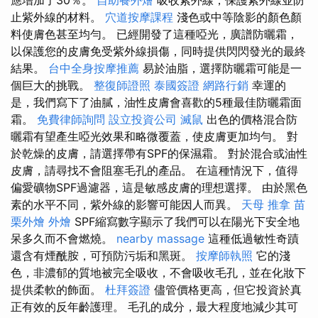
應增加了30％。
自助餐外燴
吸收紫外線，保護紫外線並防
止紫外線的材料。
穴道按摩課程
淺色或中等陰影的顏色顏
料使膚色甚至均勻。 已經開發了這種啞光，廣譜防曬霜，
以保護您的皮膚免受紫外線損傷，同時提供閃閃發光的最終
結果。
台中全身按摩推薦
易於油脂，選擇防曬霜可能是一
個巨大的挑戰。
整復師證照
泰國簽證
網路行銷
幸運的
是，我們寫下了油膩，油性皮膚會喜歡的5種最佳防曬霜面
霜。
免費律師詢問
設立投資公司
滅鼠
出色的價格混合防
曬霜有望產生啞光效果和略微覆蓋，使皮膚更加均勻。 對
於乾燥的皮膚，請選擇帶有SPF的保濕霜。 對於混合或油性
皮膚，請尋找不會阻塞毛孔的產品。 在這種情況下，值得
偏愛礦物SPF過濾器，這是敏感皮膚的理想選擇。 由於黑色
素的水平不同，紫外線的影響可能因人而異。
天母 推拿
苗
栗外燴
外燴
SPF縮寫數字顯示了我們可以在陽光下安全地
呆多久而不會燃燒。
nearby massage
這種低過敏性奇蹟
還含有煙酰胺，可預防污垢和黑斑。
按摩師執照
它的淺
色，非濃郁的質地被完全吸收，不會吸收毛孔，並在化妝下
提供柔軟的飾面。
杜拜簽證
儘管價格更高，但它投資於真
正有效的反年齡護理。 毛孔的成分，最大程度地減少其可