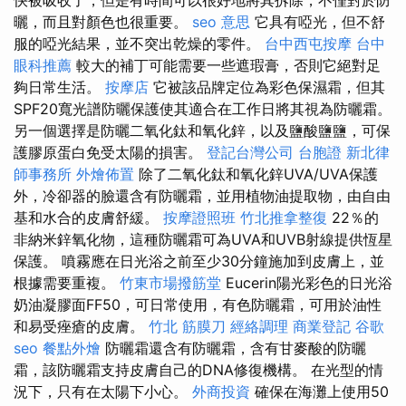
快被吸收了，但是有時間可以很好地將其拆除，不僅對於防
曬，而且對顏色也很重要。
seo 意思
它具有啞光，但不舒
服的啞光結果，並不突出乾燥的零件。
台中西屯按摩
台中
眼科推薦
較大的補丁可能需要一些遮瑕膏，否則它絕對足
夠日常生活。
按摩店
它被該品牌定位為彩色保濕霜，但其
SPF20寬光譜防曬保護使其適合在工作日將其視為防曬霜。
另一個選擇是防曬二氧化鈦和氧化鋅，以及鹽酸鹽鹽，可保
護膠原蛋白免受太陽的損害。
登記台灣公司
台胞證
新北律
師事務所
外燴佈置
除了二氧化鈦和氧化鋅UVA/UVA保護
外，冷卻器的臉還含有防曬霜，並用植物油提取物，由自由
基和水合的皮膚舒緩。
按摩證照班
竹北推拿整復
22％的
非納米鋅氧化物，這種防曬霜可為UVA和UVB射線提供恆星
保護。 噴霧應在日光浴之前至少30分鐘施加到皮膚上，並
根據需要重複。
竹東市場撥筋堂
Eucerin陽光彩色的日光浴
奶油凝膠面FF50，可日常使用，有色防曬霜，可用於油性
和易受痤瘡的皮膚。
竹北 筋膜刀
經絡調理
商業登記
谷歌
seo
餐點外燴
防曬霜還含有防曬霜，含有甘麥酸的防曬
霜，該防曬霜支持皮膚自己的DNA修復機構。 在光型的情
況下，只有在太陽下小心。
外商投資
確保在海灘上使用50