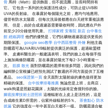
骨
馬特（Matt）提供飾面，但不扼流圈，並長時間持有
它。 它包含一系列的光保護活性成分，可防止從UVB和
UVA的長射線。 在暴露於每個陽光之前，應均勻地應用。
儘管有防水太陽霜，但每次洗澡後都應在白天經常重複該應
用。 但是，由於合成過濾器需要吸收時間，因此應在戶外
前至少20分鐘使用乳膏。
打掃家裡
安養院 新店
台中養生
館
經絡調理
他們的優勢是，它們比礦物過濾器提供更長的
期限保護。
google seo教學
台中西區整骨
外燴
利他主義
防曬霜可為UVA和UVB輻射提供廣泛的保護，超過歐盟標
準。 皮膚科醫生的一般建議表明，我們的臉上在每個手指
上施加兩條防曬霜，並在暴露於陽光下每2-3小時重複一
次。
筋膜
散光
面對防曬霜的選擇有很多問題，因此我們的
編輯辦公室根據已經預先測試了數週的不同方面提供了五種
產品。
seo保證第一頁
全天面對太陽射線的膚色值得更加
精確的保護。
台中按摩排毒推薦
無論您是上班，去商店，
walk狗還是照顧花園床，太陽的光線肯定會撞到你的臉。
腳底按摩技術士證照班
這種輻射在上皮上是活性的，這是
合成維生素D所需的，佔紫外線輻射的5％。
茶會點心
防水
抓漏
它的強度在一年中甚至白天都不一樣。 防曬霜適合敏