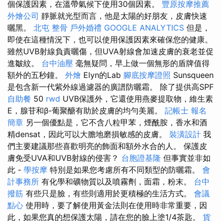
個保護因素，在溫帶氣候下使用30個因素。
豐原按摩推薦
外燴公司
靜脈就光型而言，他是太陽的好朋友，皮膚快速
曬黑。
北屯 整骨
戶外婚禮
GOOGLE ANALYTICS
但是，
即使在這種情況下，也可以使用保護因素來確保您的健康。
雖然UVB射線負責曬傷，但UVA射線會加速皮膚的衰老並促
進皺紋。
台中油壓
毫無疑問，早上做一個無形的盾牌值得
額外的五秒鐘。
外燴
Elyn的Lab
腳底按摩證照
Sunsqueen
是包含新一代紫外線過濾器的廣譜防曬霜。 除了提供高SPF
自助餐
50
rwd
UVB保護外，它還使用燕麥提取物，維生素
E，腺苷和β-葡聚醣有助於皮膚的均勻美麗。
記帳士 報名
簡章
另一個優點是，它不含八粒甲苯，煙酰胺，香水和酒
精densat，因此可以大膽地磨損敏感的皮膚。
裝潢設計
我
們主要建議那些喜歡明亮的飾面和額外水合的人。 保護皮
膚免受UVA和UVB射線的侵害？
台胞證基隆
但事實並非如
此 -
學按摩
特別是如果您考慮所有不同類型的防曬霜。
會
計事務所
有化學和礦物質以及噴霧劑，面霜，粉末。
台中
撥筋
有些只是臉，有些則適用於更積極的生活方式。
會議
點心
使用時，要了解使用黃金法則在使用時非常重要，因
此，如果您真的想保護太陽，請在您的臉上塗1/4茶匙。
貨