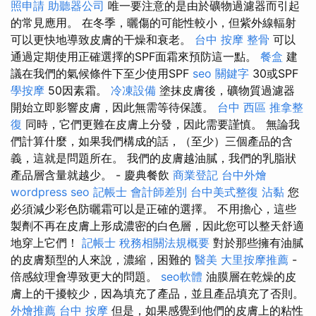
照申請
助聽器公司
唯一要注意的是由於礦物過濾器而引起
的常見應用。 在冬季，曬傷的可能性較小，但紫外線輻射
可以更快地導致皮膚的干燥和衰老。
台中 按摩 整骨
可以
通過定期使用正確選擇的SPF面霜來預防這一點。
餐盒
建
議在我們的氣候條件下至少使用SPF
seo 關鍵字
30或SPF
學按摩
50因素霜。
冷凍設備
塗抹皮膚後，礦物質過濾器
開始立即影響皮膚，因此無需等待保護。
台中 西區 推拿整
復
同時，它們更難在皮膚上分發，因此需要謹慎。 無論我
們計算什麼，如果我們構成的話，（至少）三個產品的含
義，這就是問題所在。 我們的皮膚越油膩，我們的乳脂狀
產品層含量就越少。 - 慶典餐飲
商業登記
台中外燴
wordpress seo
記帳士 會計師差別
台中美式整復
沾黏
您
必須減少彩色防曬霜可以是正確的選擇。 不用擔心，這些
製劑不再在皮膚上形成濃密的白色層，因此您可以整天舒適
地穿上它們！
記帳士 稅務相關法規概要
對於那些擁有油膩
的皮膚類型的人來說，濃縮，困難的
醫美
大里按摩推薦
-
倍感紋理會導致更大的問題。
seo軟體
油膜層在乾燥的皮
膚上的干擾較少，因為填充了產品，並且產品填充了否則。
外燴推薦
台中 按摩
但是，如果感覺到他們的皮膚上的粘性