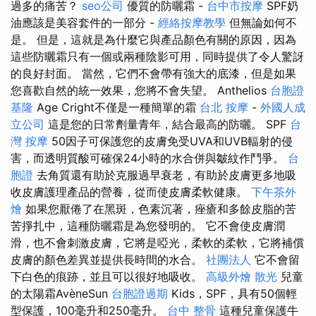
過多的痛苦？
seo公司
優質的防曬霜 -
台中市按摩
SPF奶
油應該是美容套件的一部分 -
經絡按摩教學
但無論如何不
是。 但是，這就是為什麼它與產品顏色有關的原因，因為
這些防曬霜只有一個或兩種陰影可用，同時提供了令人驚訝
的良好封面。 當然，它們不會帶有強大的底漆，但是如果
您喜歡自然的統一效果，您將不會失望。 Anthelios
台胞證
基隆
Age Cright不僅是一種簡單的霜
台北 按摩
-
外國人成
立公司
這是您的日常劑量青年，結合最高的防曬。 SPF
台
灣 按摩
50因子可保護您的皮膚免受UVA和UVB輻射的侵
害，而透明質酸可確保24小時的水合併與皺紋作鬥爭。
台
胞證
去角質還有助於克服過早衰老，有助於皮膚更多地吸
收皮膚護理產品的營養，從而使皮膚柔軟健康。
下午茶外
燴
如果您厭倦了在黑斑，色素沉著，痤瘡和多餘皮脂的苦
苦掙扎中，這種防曬霜是為您發明的。 它不會使皮膚潤
滑，也不會刺激皮膚，它將是啞光，柔軟的柔軟，它將補​​償
皮膚的顏色差異並提供長時間的水合。
社團法人
它不會留
下白色的痕跡，並且可以很好地吸收。
高級外燴
散光
兒童
的太陽霜AvèneSun
台胞證過期
Kids，SPF，具有50個輕
型保護，100毫升和250毫升。
台中 整骨
這種兒童保護牛