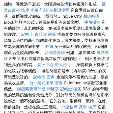
細胞，導致過早衰老，太陽過敏並增強色素斑的形成。
醫
美皮膚科
按摩 小腿
記帳
台胞證桃園
它會導致皮膚自由
基，從而導致皮膚癌。 得益於Clinique City
肌肉酸痛
Block的無油公式，建議使用所有皮膚類型。
牛角撥筋
它
有助於防止衰老的跡象，並保護皮膚免受現代環境影響，例
如煙霧。
記帳士 會計師 差異
抗氧化劑成分可保護皮膚和
頭髮免受自由基引起的氧化應激，減少損傷，支持細胞健康
並為美麗的皮膚有效。
外燴
另一個流行的誤解是，兩種防
曬產品是較高的SPF。
台胞證高雄
例如，如果將30
餐點外
燴
SPF底漆和防曬霜保濕霜放在我們的臉上，則不會最終得
到更高的防曬霜。
長照中心 單人房
手，身體和臉上有專門
的化妝品絕非偶然。 這種防曬霜是專門為油膩和合併的皮
膚類型設計的。
記帳士 套書
通過調節不需要的油脂，很容
易吸收皮膚。
台中泰式按摩
茶會
Skinfluenine喜歡它並非
偶然。
辦護照要帶什麼
關鍵字
記帳士 接案
98％的略帶顏
色的洗滌奶油包含天然成分，對於每天的每種皮膚和陰影來
說都是一個不錯的選擇。 它的質地非常稀釋，流體，在使
用前搖動，然後在臉上三個泵。
北區按摩
茶會
植牙
它很