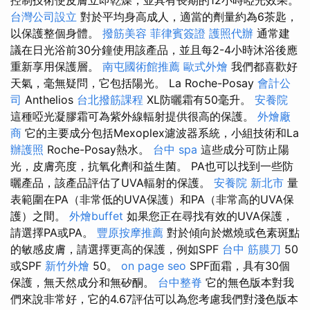
控制技術使皮膚立即乾燥，並具有長期的12小時啞光效果。
台灣公司設立
對於平均身高成人，適當的劑量約為6茶匙，
以保護整個身體。
撥筋美容
菲律賓簽證
護照代辦
通常建
議在日光浴前30分鐘使用該產品，並且每2-4小時沐浴後應
重新享用保護層。
南屯國術館推薦
歐式外燴
我們都喜歡好
天氣，毫無疑問，它包括陽光。 La Roche-Posay
會計公
司
Anthelios
台北撥筋課程
XL防曬霜有50毫升。
安養院
這種啞光凝膠霜可為紫外線輻射提供很高的保護。
外燴廠
商
它的主要成分包括Mexoplex濾波器系統，小組技術和La
辦護照
Roche-Posay熱水。
台中 spa
這些成分可防止陽
光，皮膚亮度，抗氧化劑和益生菌。 PA也可以找到一些防
曬產品，該產品評估了UVA輻射的保護。
安養院 新北市
量
表範圍在PA（非常低的UVA保護）和PA（非常高的UVA保
護）之間。
外燴buffet
如果您正在尋找有效的UVA保護，
請選擇PA或PA。
豐原按摩推薦
對於傾向於燃燒或色素斑點
的敏感皮膚，請選擇更高的保護，例如SPF
台中 筋膜刀
50
或SPF
新竹外燴
50。
on page seo
SPF面霜，具有30個
保護，無天然成分和無矽酮。
台中整脊
它的無色版本對我
們來說非常好，它的4.67評估可以為您考慮我們對淺色版本