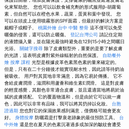
保護自由基，增加皮膚保護，支撐健康的曬黑並延遲皮膚老
化來幫助您。 您也可以以飲食補充劑的形式服用β-胡蘿蔔
素，但自然可以在橙色水果，蔬菜，蛋黃和葉中發現。 您
可以在頭皮上使用噴霧形的SPF面霜，但最好的解決方案是
戴帽子或帽子。
桃園外燴
台中 中醫 整骨
這不僅可以免受
曬傷的侵害，還可以防止曬傷。
登記台灣公司
請記住定期
的液體攝入量，並在陽光最強時避免在12到15小時之間曬日
光浴。
關鍵字搜尋
除了皮膚類型外，重要的是要了解皮膚
的光譜，這表明皮膚對紫外線輻射的自然保護。
自助餐外
燴
按摩 課程
光型是根據皮革色素黑色素的量來確定的。
但是，只有在二十分鐘後才能實現耐水性，因此請等待奶油
被吸收。 用戶對其質地非常滿意，因為它易於傳播。 它不
會給皮膚潤滑，滋潤和用蘆薈和維生素E潤滑。 這是對皮膚
的輕度感覺，其顏色非常適合皮膚，並且還適當地將易於油
膩的皮膚搭配。 它的覆蓋物溫和，但是由於它可以統一膚
色，因此可以非常有品味，我可以將其扔掉以化妝。
台胞
證過期
您也對它的保濕效果感到滿意，僅價格可能會更友
好。
身體按摩
防曬霜是打擊衰老跡象的最佳預防工具。
台
中外燴
還是您在夏天的色素沉著過多或加深的皺紋會遭受