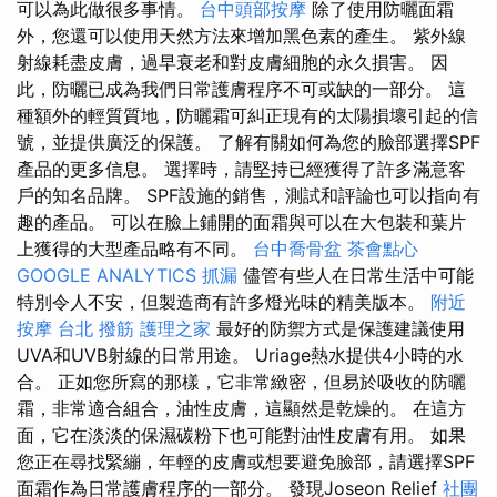
可以為此做很多事情。
台中頭部按摩
除了使用防曬面霜
外，您還可以使用天然方法來增加黑色素的產生。 紫外線
射線耗盡皮膚，過早衰老和對皮膚細胞的永久損害。 因
此，防曬已成為我們日常護膚程序不可或缺的一部分。 這
種額外的輕質質地，防曬霜可糾正現有的太陽損壞引起的信
號，並提供廣泛的保護。 了解有關如何為您的臉部選擇SPF
產品的更多信息。 選擇時，請堅持已經獲得了許多滿意客
戶的知名品牌。 SPF設施的銷售，測試和評論也可以指向有
趣的產品。 可以在臉上鋪開的面霜與可以在大包裝和葉片
上獲得的大型產品略有不同。
台中喬骨盆
茶會點心
GOOGLE ANALYTICS
抓漏
儘管有些人在日常生活中可能
特別令人不安，但製造商有許多燈光味的精美版本。
附近
按摩
台北 撥筋
護理之家
最好的防禦方式是保護建議使用
UVA和UVB射線的日常用途。 Uriage熱水提供4小時的水
合。 正如您所寫的那樣，它非常緻密，但易於吸收的防曬
霜，非常適合組合，油性皮膚，這顯然是乾燥的。 在這方
面，它在淡淡的保濕碳粉下也可能對油性皮膚有用。 如果
您正在尋找緊繃，年輕的皮膚或想要避免臉部，請選擇SPF
面霜作為日常護膚程序的一部分。 發現Joseon Relief
社團