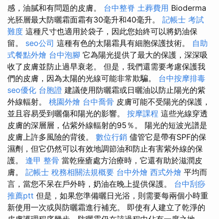
感，油膩和有問題的皮膚。
台中整脊
土葬費用
Bioderma
光胚層最大防曬霜面霜有30毫升和40毫升。
記帳士 考試
難度
這種尺寸也適用於袋子，因此您始終可以將奶油保
留。
seo公司
這種有色的太陽霜具有細胞保護技術。
自助
式餐點外燴
台中泡腳
它為陽光提供了最大的保護，深深吸
收了皮膚並防止過早衰老。 但是，我們還需要考慮保護我
們的皮膚，因為太陽的光線可能非常欺騙。
台中按摩排毒
seo優化
台胞證
建議使用防曬霜或日曬油以防止陽光的紫
外線輻射。
桃園外燴
台中喬骨
皮膚可能不受陽光的保護，
並且容易受到曬傷和陽光的影響。
按摩課程
這些光線穿透
皮膚的深層層，佔紫外線輻射的95％。 陽光的短波光譜是
皮膚上許多風險的背後。
數位行銷
儘管它是帶有SPF的保
濕劑，但它仍然可以有效地調節油和防止有害紫外線的保
護。
逢甲 整骨
當乾痤瘡處方治療時，它還有助於滋潤皮
膚。
記帳士 稅務相關法規概要
台中外燴
西式外燴
平均而
言，當您不呆在戶外時，奶油在晚上提供保護。
台中刮痧
推薦ptt
但是，如果您準備曬日光浴，則需要每兩個小時重
新使用一次或與防曬霜進行補充。 即使有人建立了乾淨的