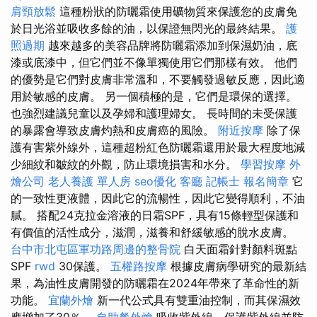
肩頸放鬆
這種粉狀的防曬霜使用礦物質來保護您的皮膚免
於日光浴並吸收多餘的油，以保證無閃光的最終結果。
護
照過期
越來越多的美容品牌將防曬霜添加到保濕奶油，底
漆或底漆中，但它們並不像單獨使用它們那樣有效。 他們
的優勢是它們對皮膚非常溫和，不要觸發過敏反應，因此適
用於敏感的皮膚。 另一個積極的是，它們是環保的選擇。
也強烈建議兒童以及孕婦和護理婦女。 長時間的未受保護
的暴露會導致皮膚灼熱和皮膚癌的風險。
附近按摩
除了保
護有害紫外線外，這種超粉紅色防曬霜還用於最大程度地減
少細紋和皺紋的外觀，防止環境損害和水分。
學習按摩
外
燴公司
老人養護 單人房
seo優化
客廳
記帳士 報名簡章
它
的一致性更液體，因此它的流暢性，因此它變得順利，不油
膩。 搭配24克拉金溶液的日霜SPF，具有15條輕型保護和
有價值的活性成分，滋潤，滋養和舒緩敏感的脫水皮膚。
台中市北屯區軍功路周邊的整骨院
白天面霜針對顏料斑點
SPF
rwd
30保護。
五權路按摩
根據皮膚病學研究的最新結
果，為油性皮膚開發的防曬霜在2024年帶來了革命性的新
功能。
宜蘭外燴
新一代公式具有雙重油控制，而其保濕效