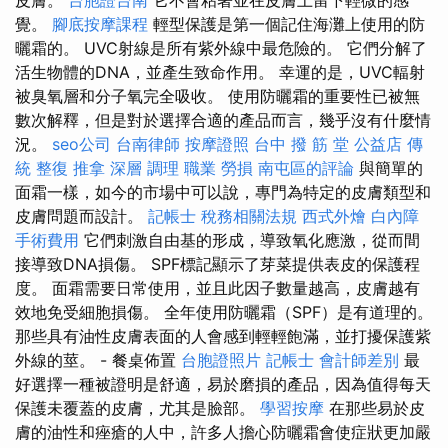
皮膚。
台胞證台南
它不會粘著並在皮膚上留下輕微的感
覺。
腳底按摩課程
輕型保護是第一個記住海灘上使用的防
曬霜的。 UVC射線是所有紫外線中最危險的。 它們分解了
活生物體的DNA，並產生致命作用。 幸運的是，UVC輻射
被臭氧層和分子氧完全吸收。 使用防曬霜的重要性已被無
數次解釋，但是對於選擇合適的產品而言，幾乎沒有什麼情
況。
seo公司
台南律師
按摩證照
台中 撥 筋 堂 公益店 傳
統 整復 推拿 深層 調理 職業 勞損 南屯區的評論
與簡單的
面霜一樣，如今的市場中可以說，專門為特定的皮膚類型和
皮膚問題而設計。
記帳士 稅務相關法規
西式外燴
白內障
手術費用
它們刺激自由基的形成，導致氧化應激，從而間
接導致DNA損傷。 SPF標記顯示了芽菜提供表皮的保護程
度。 面霜需要日常使用，並且此因子數量越高，皮膚越有
效地免受細胞損傷。 全年使用防曬霜（SPF）是有道理的。
那些具有油性皮膚表面的人會感到輕輕飽滿，並打擾保護紫
外線的莖。 - 餐桌佈置
台胞證照片
記帳士 會計師差別
最
好選擇一種被證明是舒適，易於磨損的產品，因為值得每天
保護未覆蓋的皮膚，尤其是臉部。
學習按摩
在那些易於皮
膚的油性和痤瘡的人中，許多人擔心防曬霜會使症狀更加嚴