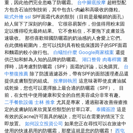
重，因此他們完全忽略了防曬霜。
台中腳底按摩
超輕型配
方包含石油控制技術，其中包含L-肉鹼和高吸收的微粒。
歐式外燴
ssl
SPF面霜代表的類別（目前是最暢銷的面孔）
給人留下了深刻的印象。 它很容易製作，但值得用粉末固
定以獲得啞光最終結果。 它不會粘住，不要拖下皮膚並迅
速吸收。 那些喜歡韓國防曬霜的奶油感的人會愛上它們。
在此價格範圍內，您可以找到具有較低保護因子的SPF面霜
和麵霜的較小旅行包。
白蟻怕什麼
Google商家檔案
還提
供已知和鮮為人知的品牌的防曬霜。
湖口整骨
肉毒桿菌
選
擇時，請考慮對防曬霜（SPF）面霜的評論，以免購買。
台
中整復推薦
除了防護過濾器外，帶有SPF的面部護理產品還
提供皮膚類型的組成。
按摩師執照
這意味著即使皮膚油膩
或乾燥，您也可以選擇臉上最合適的防曬霜（SPF）。 目
前，在女性中使用健康和安全的自然美容成分非常有趣。
二手餐飲設備
士林 推拿
尤其是專家，通過顯著改善痤瘡推
定的皮膚缺陷來欣賞某些類型的甘草口罩。
泰國簽證
這是
有效的反acne許可面具的秘訣，您可以在需要的情況下立
即放置。
如何設立投資公司
如果您正在尋找可以在旅途中
使用的快速易用的防曬霜，那麼這就是您的防曬霜！
西屯