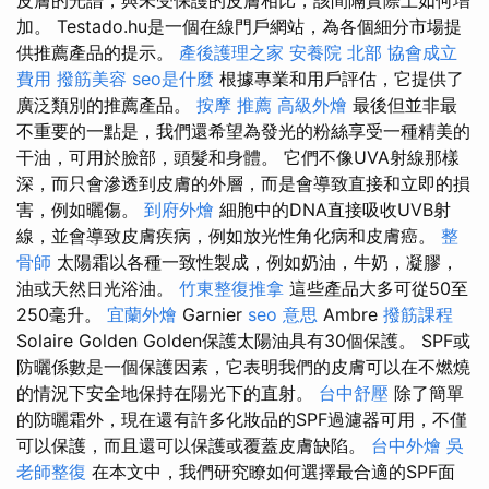
皮膚的光譜，與未受保護的皮膚相比，該間隔實際上如何增
加。 Testado.hu是一個在線門戶網站，為各個細分市場提
供推薦產品的提示。
產後護理之家
安養院 北部
協會成立
費用
撥筋美容
seo是什麼
根據專業和用戶評估，它提供了
廣泛類別的推薦產品。
按摩 推薦
高級外燴
最後但並非最
不重要的一點是，我們還希望為發光的粉絲享受一種精美的
干油，可用於臉部，頭髮和身體。 它們不像UVA射線那樣
深，而只會滲透到皮膚的外層，而是會導致直接和立即的損
害，例如曬傷。
到府外燴
細胞中的DNA直接吸收UVB射
線，並會導致皮膚疾病，例如放光性角化病和皮膚癌。
整
骨師
太陽霜以各種一致性製成，例如奶油，牛奶，凝膠，
油或天然日光浴油。
竹東整復推拿
這些產品大多可從50至
250毫升。
宜蘭外燴
Garnier
seo 意思
Ambre
撥筋課程
Solaire Golden Golden保護太陽油具有30個保護。 SPF或
防曬係數是一個保護因素，它表明我們的皮膚可以在不燃燒
的情況下安全地保持在陽光下的直射。
台中舒壓
除了簡單
的防曬霜外，現在還有許多化妝品的SPF過濾器可用，不僅
可以保護，而且還可以保護或覆蓋皮膚缺陷。
台中外燴
吳
老師整復
在本文中，我們研究瞭如何選擇最合適的SPF面