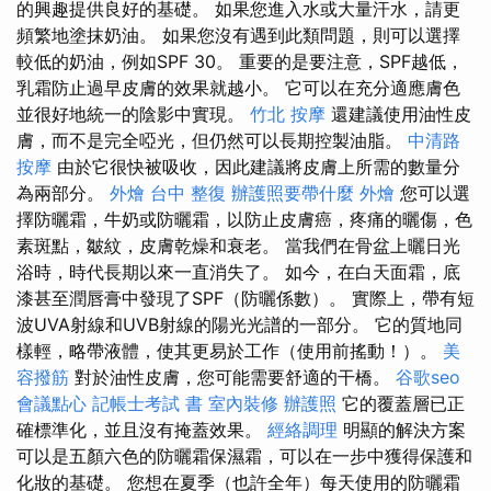
的興趣提供良好的基礎。 如果您進入水或大量汗水，請更
頻繁地塗抹奶油。 如果您沒有遇到此類問題，則可以選擇
較低的奶油，例如SPF 30。 重要的是要注意，SPF越低，
乳霜防止過早皮膚的效果就越小。 它可以在充分適應膚色
並很好地統一的陰影中實現。
竹北 按摩
還建議使用油性皮
膚，而不是完全啞光，但仍然可以長期控製油脂。
中清路
按摩
由於它很快被吸收，因此建議將皮膚上所需的數量分
為兩部分。
外燴
台中 整復
辦護照要帶什麼
外燴
您可以選
擇防曬霜，牛奶或防曬霜，以防止皮膚癌，疼痛的曬傷，色
素斑點，皺紋，皮膚乾燥和衰老。 當我們在骨盆上曬日光
浴時，時代長期以來一直消失了。 如今，在白天面霜，底
漆甚至潤唇膏中發現了SPF（防曬係數）。 實際上，帶有短
波UVA射線和UVB射線的陽光光譜的一部分。 它的質地同
樣輕，略帶液體，使其更易於工作（使用前搖動！）。
美
容撥筋
對於油性皮膚，您可能需要舒適的干橋。
谷歌seo
會議點心
記帳士考試 書
室內裝修
辦護照
它的覆蓋層已正
確標準化，並且沒有掩蓋效果。
經絡調理
明顯的解決方案
可以是五顏六色的防曬霜保濕霜，可以在一步中獲得保護和
化妝的基礎。 您想在夏季（也許全年）每天使用的防曬霜