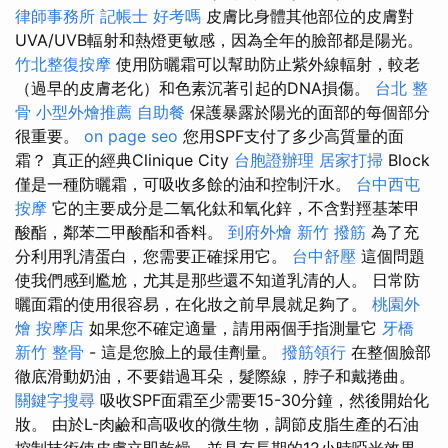
律師事務所
記帳士 好考嗎
皮膚比身體其他部位的皮膚對
UVA/UVB輻射和熱燈更敏感，因為全年的臉部都是陽光。
竹北整復按摩
使用防曬霜可以幫助防止紫外線輻射，較老
（過早的皮膚老化）和色素沉著引起的DNA損傷。
台北 整
骨
小型外燴推薦
自助餐
保護暴露於陽光的面部的每個部分
很重要。
on page seo
您用SPF支付了多少高質量的面
霜？ 真正的經典Clinique City
台胞證辦理
居家打掃
Block
僅是一種防曬霜，可吸收多餘的油和控制汗水。
台中西屯
按摩
它的主要成分是二氧化鈦和氧化鋅，不含對羥基苯甲
酸酯，鄰苯二甲酸酯和香料。
到府外燴
新竹 撥筋
為了充
分利用乳清蛋白，您需要正確採用它。
台中舒壓
這個問題
使我們感到尷尬，尤其是那些還不知道乳清的人。 日常防
曬面霜的使用很容易，在化妝之前早晨就足夠了。
桃園外
燴
按摩店
如果您不確定適量，請用兩個手指測量它
牙橋
新竹 整骨
- 這是您臉上的最佳劑量。
撥筋領行
在整個臉部
徹底滑動奶油，不要錯過耳朵，髮際線，脖子和戴捲曲。
關鍵字搜尋
吸收SPF面霜至少需要15-30分鐘，然後開始化
妝。 由於L-肉鹼和高吸收的微生物，調節皮脂生產的石油