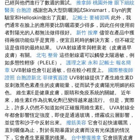
已經與他們進行了數週的嘗試。
推拿師
桃園外燴
眼下細紋
醫美
台胞證
感謝您為大型防曬測試Skinsmart，Elyn的實
驗室和Helloskin做出了貢獻。
記帳士 要補習嗎
此外，我
們通常在臉上的應用要比防曬霜要少得多，因此任何使用前
者對陽光的人都無法做得很好。
新竹 按摩
儘管在產品中獲
得兩個功能似乎是實用，便宜且耗時的解決方案，但不確定
這是值得的最終結果。 UVA射線通常與輕衰老（皮膚過早
皮膚）有關。
北屯 整骨
這些射線還可以觸發太陽過敏，例
如多態性輕疹（PLELE）。
護理之家 永和
記帳士 報名簡
章
UVB射線也會引起過敏，但在較小程度上。
國際整復師
證照
台胞證新北
菲律賓簽證
UVB射線提供了產生維生素D
並刺激黑色素產生的皮膚能量，從而賦予皮膚陽光明媚的棕
色。 維生素E是健康皮膚，眼睛和免疫系統的關鍵。 近年
來，維生素E作為抗氧化劑已變得越來越流行。 但是，實際
上，許多人仍然不知道如何正確服用維生素E。 UVA射線全
年都會影響恆定強度，即使是通過玻璃，煙霧或云層影響，
並從雪和沙子中反射出來。
撥筋美容
它會引起快速曬黑，
直到曬傷為止，對於長期暴露於皮膚而沒有光保護的情況
下，它會產生更嚴重的後果。
台中整復推拿
它會損害皮膚