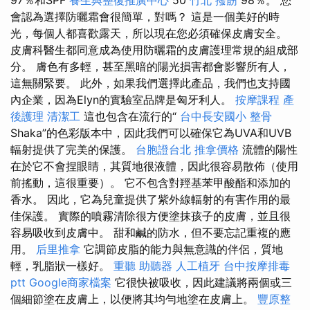
97％和SPF
養生與整復推廣中心
50
竹北 撥筋
98％。 您
會認為選擇防曬霜會很簡單，對嗎？ 這是一個美好的時
光，每個人都喜歡露天，所以現在您必須確保皮膚安全。
皮膚科醫生都同意成為使用防曬霜的皮膚護理常規的組成部
分。 膚色有多輕，甚至黑暗的陽光損害都會影響所有人，
這無關緊要。 此外，如果我們選擇此產品，我們也支持國
內企業，因為Elyn的實驗室品牌是匈牙利人。
按摩課程
產
後護理
清潔工
這也包含在流行的“
台中長安國小 整骨
Shaka”的色彩版本中，因此我們可以確保它為UVA和UVB
輻射提供了完美的保護。
台胞證台北
推拿價格
流體的陽性
在於它不會捏眼睛，其質地很液體，因此很容易散佈（使用
前搖動，這很重要）。 它不包含對羥基苯甲酸酯和添加的
香水。 因此，它為兒童提供了紫外線輻射的有害作用的最
佳保護。 實際的噴霧清除很方便塗抹孩子的皮膚，並且很
容易吸收到皮膚中。 甜和鹹的防水，但不要忘記重複的應
用。
后里推拿
它調節皮脂的能力與無意識的伴侶，質地
輕，乳脂狀一樣好。
重聽 助聽器
人工植牙
台中按摩排毒
ptt
Google商家檔案
它很快被吸收，因此建議將兩個或三
個細節塗在皮膚上，以便將其均勻地塗在皮膚上。
豐原整