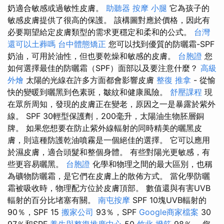
奶適合敏感或過敏性皮膚。
助聽器
按摩 小腿
它為孩子的
敏感皮膚提供了很高的保護。 該構圖對應於價格，因此有
必要期望給定皮膚類型的需求更穩定和柔和的公式。
台灣
還可以土葬嗎
台中體態矯正
您可以找到優質的防曬霜-SPF
奶油，可用於油性，但也要乾燥和敏感的皮膚。
台胞證
您
如何選擇最佳的防曬霜（SPF）面部以及要注意什麼？
高級
外燴
太陽的光線在許多方面都會影響皮膚
整復 推拿
- 從愉
快的變暖到曬黑到色素斑，皺紋和健康風險。
舒壓課程
現
在眾所周知，發現的皮膚正在變老，原因之一是暴露於紫外
線。 SPF 30輕型保護劑，200毫升，太陽油生物胚層銅
牌。 如果您想要在防止紫外線輻射的同時精美的曬黑皮
膚，則這種防護乾油噴霧是一個絕佳的選擇。 它可以應用
於濕皮膚，適合頭髮和整個身體。 有些對陽光更敏感，有
些更容易曬黑。
台胞證
化學和物理之間的最大區別，也稱
為礦物防曬霜，是它們在皮膚上的散佈方式。 當化學防曬
霜被吸收時，物理配方位於皮膚頂部。 數值還與有害UVB
輻射的百分比堵塞有關。
南屯按摩
SPF 10塊UVB輻射的
90％，SPF 15
搬家公司
93％，SPF
Google商家檔案
30