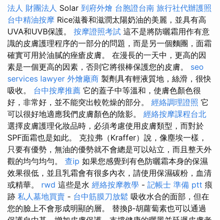
法人 財團法人
Solar
到府外燴
台胞證台南
旅行社代辦護照
台中精油按摩
Rice滋養和滋潤太陽奶油的美麗，並具有高
UVA和UVB保護。
按摩證照考試
這不是將防曬霜用作有意
識的皮膚護理程序的一部分的問題，而是另一個麵團，面霜
確實可用於油膩的痤瘡皮膚。 在漫長的一天中，更高的因
素是一個更高的因素，否則它將很棒保護您的皮膚。
seo
services
lawyer
外燴廠商
製劑具有輕液質地，絲滑，很快
吸收。
台中按摩推薦
它的蓋子中等溫和，使膚色顏色很
好，非常好，並不能突出較乾燥的部分。
經絡調理證照
它
可以很好地適應我們皮膚顏色的陰影。
經絡按摩課程台北
選擇皮膚護理化妝品時，必須考慮使用皮膚類型，而對於
SPF面霜也是如此。 克拉弗（Kraffer）說，像塵埃一樣，
只要有優勢，無油的優勢就不會總是可以站立，而且整天外
觀的均勻均勻。
查ip
如果您感覺到有色防曬霜本身的保濕
效果很低，並且乳霜會有很多內衣，請使用保濕碳粉，血清
或精華。
rwd
這些是水
經絡按摩教學
-
記帳士 準備 ptt
痕
跡
私人墓地買賣
-
台中筋膜刀放鬆
吸收水合的面部，但在
您的臉上不會形成明顯的層。 替換β-胡蘿蔔素也可以通過