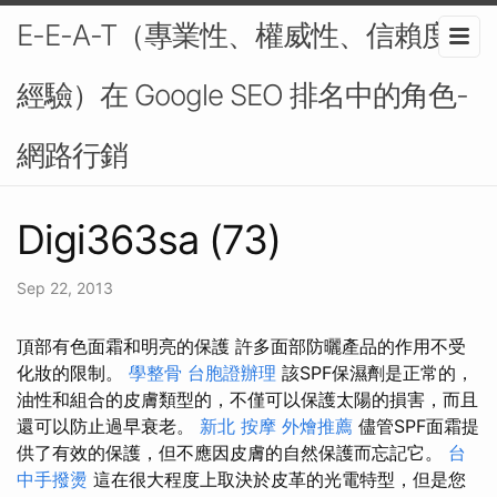
E-E-A-T（專業性、權威性、信賴度、
經驗）在 Google SEO 排名中的角色-
網路行銷
Digi363sa (73)
Sep 22, 2013
頂部有色面霜和明亮的保護 許多面部防曬產品的作用不受
化妝的限制。
學整骨
台胞證辦理
該SPF保濕劑是正常的，
油性和組合的皮膚類型的，不僅可以保護太陽的損害，而且
還可以防止過早衰老。
新北 按摩
外燴推薦
儘管SPF面霜提
供了有效的保護，但不應因皮膚的自然保護而忘記它。
台
中手撥燙
這在很大程度上取決於皮革的光電特型，但是您