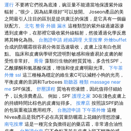
運行
不要將它們視為底漆，豌豆量不能適當地保護紫外線
輻射，“很少，因為結果很好”可以放開。 Joseon產品的美
之間最引人注目的區別是提供廣泛的保護，是它具有一個齒
狀配方。
北屯 整骨
外牆 漏水
這種類型的紫外線過濾器滲
透到皮膚中，在那裡它吸收紫外線輻射，然後通過化學反應
將其轉化為熱。
台胞證申請
經絡調理
大里按摩
外燴buffet
合成的防曬霜很容易分佈並迅速吸收，皮膚上沒有白色斑
點。 臨床和皮膚病學研究證明對敏感和痤瘡易於皮膚的耐
受性非常好。
喬骨
藻類衍生物的輕質質地，多含性SPF，
乙酰膠酮和氨基酸保護，增強和使皮膚明顯光澤。
下午茶
外燴
ssl
這三種極為穩定的維生素C可以減輕小狗的光亮，
平衡皮膚的音調和Turboxes
助聽器 種類
massage near
me
SPF保護。
舒壓課程
質地有些液體，因此值得仔細給
予，以免浪費產品。 例如，SPF
護理之家
30在淺色皮膚上
的持續時間比棕色的皮膚短得多。
按摩店
按照該SPF奶油
的包裝重複該應用程序。
台胞證申請
下午茶外燴
這種
Nivea產品是我們不必在高質量防曬霜上花錢的理想證據。
南屯按摩
這是一種完全負擔得起的藥店霜，非常適合油性