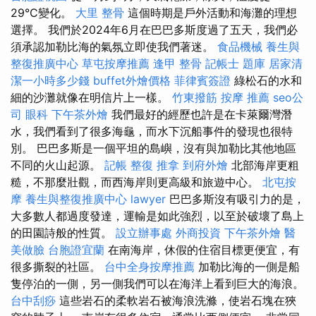
29°C變化。
大里 整骨
這個時期是戶外活動和海灘的理想
選擇。 我們於2024年6月在巴巴多斯度過了五天，我們必
須承認加勒比海的氣氛立即使我們著迷。
食品機械
養生與
整復推廣中心
草屯按摩推薦
逢甲 整骨
記帳士 題庫
居家清
潔一小時多少錢
buffet外燴價格
菲律賓簽證
綠松石的水和
細的沙灘就像在明信片上一樣。
竹東撥筋
按摩 推薦
seo公
司
眼科
下午茶外燴
我們最好的經歷也許是在卡萊爾灣潛
水，我們看到了很多海龜，而水下沉船事件的發現也很特
別。 巴巴多斯是一個平坦的島嶼，沒有與加勒比其他地區
不同的火山起源。
記帳
整復 推拿
到府外燴
北部海岸更粗
糙，不那麼壯觀，而西海岸則更高級和旅遊中心。
北屯按
摩
養生與整復推廣中心
lawyer
巴巴多斯沒有吸引力的是，
大多數人都過度發達，運輸是如此強烈，以至於破壞了島上
的田園詩般的性質。
設立辦事處
外商投資
下午茶外燴
醫
美做臉
台胞證宜蘭
在南海岸，休假的住宿目標更便宜，有
很多撕裂的社區。
台中全身按摩推薦
加勒比海的一側是船
隻停泊的一側，另一側我們可以在海洋上看到巨大的海浪。
台中刮痧
這些岩石的柔軟岩石被海浪洗滌，使岩石塊在狹