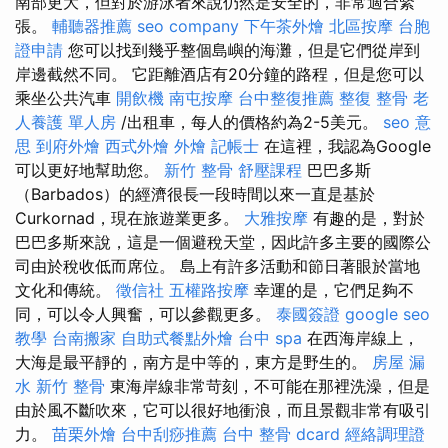
南部更大，但對於游泳者來說仍然是安全的，非常適合緊
張。
輔聽器推薦
seo company
下午茶外燴
北區按摩
台胞
證申請
您可以找到幾乎整個島嶼的海灘，但是它們從岸到
岸邊截然不同。 它距離酒店有20分鐘的路程，但是您可以
乘坐公共汽車
開飲機
南屯按摩
台中整復推薦
整復 整骨
老
人養護 單人房
/出租車，每人的價格約為2-5美元。
seo 意
思
到府外燴
西式外燴
外燴
記帳士
在這裡，我認為Google
可以更好地幫助您。
新竹 整骨
舒壓課程
巴巴多斯
（Barbados）的經濟很長一段時間以來一直是基於
Curkornad，現在旅遊業更多。
大雅按摩
有趣的是，對於
巴巴多斯來說，這是一個避稅天堂，因此許多主要的國際公
司由於稅收低而席位。 島上有許多活動和節日著眼於當地
文化和傳統。
徵信社
五權路按摩
幸運的是，它們足夠不
同，可以令人興奮，可以參觀更多。
泰國簽證
google seo
教學
台南搬家
自助式餐點外燴
台中 spa
在西海岸線上，
大海是最平靜的，南方是中等的，東方是野生的。
房屋 漏
水
新竹 整骨
東海岸線非常苛刻，不可能在那裡洗澡，但是
由於風不斷吹來，它可以很好地衝浪，而且景觀非常有吸引
力。
苗栗外燴
台中刮痧推薦
台中 整骨 dcard
經絡調理證