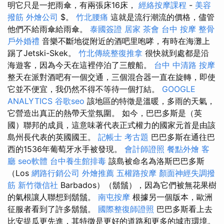
明它只是一把雨傘，有兩張床16床，
經絡按摩課程
-
美容
撥筋
外燴公司
$。
竹北腰痛
這就是流行潮流的價格，儘管
他們不給雨傘給雨傘。
泰國簽證
居家
茶會
台中 按摩 整骨
戶外婚禮
音樂不斷地從附近的酒吧里咆哮，有時在海灘上
踢了Jetski-Skek。
竹北傳統整復推拿
很快就到處都是沿
海遊客，因為今天在這裡停泊了三艘船。
台中 中清路 按摩
整天在派對酒吧有一個交通，三個混合器一直在旋轉，即使
它並不便宜，我仍然不得不等待一個打結。
GOOGLE
ANALYTICS
谷歌seo
該地區的特徵是溫暖，多雨的天氣，
它營造出真正的熱帶天堂氛圍。 如今，巴巴多斯是（英
國）聯邦的成員，這意味著代表正式權力的國家元首是由該
島州長代表的英國國王。
記帳士 考古題
巴巴多斯在通往巴
西的1536年葡萄牙水手被發現。
會計師證照
餐點外燴
客
廳
seo軟體
台中養生館排毒
該島被命名為洛斯巴巴多斯
（Los
網路行銷公司
外燴推薦
五權路按摩
顏面神經失調撥
筋
新竹徵信社
Barbados）（鬍鬚），因為它們被無花果樹
的氣根讓人聯想到鬍鬚。
南屯按摩
根據另一個版本，歐洲
征服者看到了許多鬍鬚。
國際整復師證照
巴巴多斯看上去
比安提瓜更先進，其特徵是更好的道路和更多的城市環境。