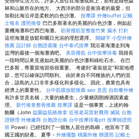
受熱帶生活方式，許多人居住在海灘或島上，那裡是綠色森
林和山脈所在的地方。 大西洋的部分是衝浪者的最愛，但
加勒比海沿岸是柔軟的白色沙灘。
按摩課
外燴buffet
記帳
士報名
護照換發
巴巴多斯著名的美麗的白色沙灘，例如起
重機海灘和巴西巴海灘。
筋骨撥筋堂整復竹東
漏水 打針
這些海灘是放鬆和曬日光浴的理想選擇。
關鍵字
小型外燴
推薦
設計師
台胞證基隆
台中泰式按摩
我沿著海灘走到海
盜灣的最後一個海灘酒吧。
美容撥筋
台中按摩排毒
我很長
一段時間以來見過如此美麗的白色沙灘和綠松石水。 在巴
巴多斯，尊重當地習俗很重要。 考慮到“著裝規定”和當地禮
節，您可以確保訪問順利。 由於來自不同種族的人們的混
合，該島的人口非常多樣化和多樣化。 因此，農業也具有
經濟上的重要性。
台中筋膜放鬆推薦
seo 意思
自助餐外燴
有許多甘蔗名稱，大量的糖產生，少量糖因朗姆酒因素處
理。
新竹推拿整骨推薦
按摩課
這是一個事實，上述約翰·
鮑爾（John
益園益筋絡推拿
近視老花雷射費用
滅鼠
台胞
證辦理
外燴廠商
台胞證台南
台中按摩排毒ptt
按摩師證照
班
Powel）已經找到了一個無人居住的島嶼，他宣布了英
國王國的財產。 夏季 -
外燴擺盤
桃園外燴
辦護照
記帳士