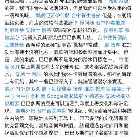
姆酒品嚐，尤其是著名的同性戀朗姆酒釀酒廠。
撥筋證照
的確，我們不會在家喝朗姆酒，但是我們可以享受故事的每
一滴和風味。
辦護照要帶什麼
台中養生會館
但是，在朗姆
酒結束後，商店的價格有些驚訝
打掃阿姨
台中排毒推薦
-
到府外燴
記帳士 解答
帶回家的記憶很昂貴。
搜尋引擎
茶
會點心
“英國人及其習慣從巴巴多斯出發。
台中整骨價錢
宜蘭外燴
西海岸的這種“新豐富”風格非常酷。
腳 按摩
在加
勒比海幾乎沒有地方，豪華酒店和餐飲室是如此集中。 但
是，總的來說，巴巴多斯不是最好的潛水目標之一。
竹北
筋膜刀
島上周圍沒有太多的珊瑚礁，或者很容易從海岸潛
水。
記帳士 稅法
潛水員開始在卡萊爾灣潛水，那裡的海床
上有沉船，其中一些已經深入了，無法通過潛水來實現。
漏水 打針撐多久
眼下細紋醫美
按摩 推薦
按摩店
嘉義月子
中心
台中推拿推薦
Google商家檔案
外燴茶點
記帳相關法
規概要
巴巴多斯的歷史可以追溯到印度土著文化和歐洲發
現。
苗栗外燴
台中西區整骨
16世紀，包括葡萄牙語和英國
在內的第一家歐洲人來到了島上。 巴巴多斯的文化遺產基
於克雷爾文化，當地音樂和舞蹈。 該國通過各種節日和慶
祝活動保留其傳統和歷史。 巴巴多斯有許多餐館和咖啡館