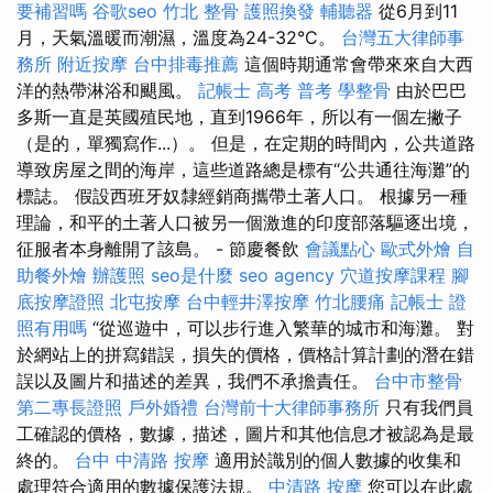
要補習嗎
谷歌seo
竹北 整骨
護照換發
輔聽器
從6月到11
月，天氣溫暖而潮濕，溫度為24-32°C。
台灣五大律師事
務所
附近按摩
台中排毒推薦
這個時期通常會帶來來自大西
洋的熱帶淋浴和颶風。
記帳士 高考 普考
學整骨
由於巴巴
多斯一直是英國殖民地，直到1966年，所以有一個左撇子
（是的，單獨寫作...）。 但是，在定期的時間內，公共道路
導致房屋之間的海岸，這些道路總是標有“公共通往海灘”的
標誌。 假設西班牙奴隸經銷商攜帶土著人口。 根據另一種
理論，和平的土著人口被另一個激進的印度部落驅逐出境，
征服者本身離開了該島。 - 節慶餐飲
會議點心
歐式外燴
自
助餐外燴
辦護照
seo是什麼
seo agency
穴道按摩課程
腳
底按摩證照
北屯按摩
台中輕井澤按摩
竹北腰痛
記帳士 證
照有用嗎
“從巡遊中，可以步行進入繁華的城市和海灘。 對
於網站上的拼寫錯誤，損失的價格，價格計算計劃的潛在錯
誤以及圖片和描述的差異，我們不承擔責任。
台中市整骨
第二專長證照
戶外婚禮
台灣前十大律師事務所
只有我們員
工確認的價格，數據，描述，圖片和其他信息才被認為是最
終的。
台中 中清路 按摩
適用於識別的個人數據的收集和
處理符合適用的數據保護法規。
中清路 按摩
您可以在此處