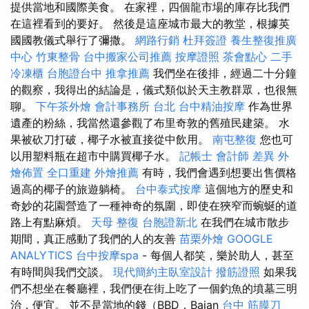
提供當地和國際美食。 在家裡，四個龍市場的庫存比我們
在這裡看到的要好。 然後是這座城市最大的教堂，根據英
國國教儀式舉行了彌撒。
網路行銷
杜拜簽證
養生整復推廣
中心
竹東整骨
台中搬家公司推薦
按摩證照
茶會點心
二手
冷凍櫃
台胞證台中
推拿推薦
我們坐在後排，經過二十分鐘
的觀察，我得出的結論是，儀式類似於天主教群眾，也很無
聊。
下午茶外燴
會計事務所 台北
台中精油按摩
作為世界
遺產的粉絲，我當然還參觀了布里奇敦的舊殖民建築。 水
果被砍刀打破，椰子水被直接從中飲用。
南屯整復
您也可
以用塑料瓶在超市中購買椰子水。
記帳士 會計師 差異
外
燴佈置
全口重建
外燴推薦
有時，我們會遇到想要出售價格
過高的椰子的旅遊躺椅。
台中泰式按摩
這個地方的歷史和
奇妙的花園營造了一種神奇的氛圍，即使在狹窄而蜿蜒的道
路上有點麻煩。
天母 整復
台胞證新北
在我們在城市散步
期間，真正感動了我們的人的友善
苗栗外燴
GOOGLE
ANALYTICS
台中按摩spa
- 每個人都笑，樂於助人，甚至
有時間與我們交談。
現代簡約主臥室設計
撥筋證照
如果我
們不想坐在餐廳裡，我們便在街上吃了一個釣魚的墳墓三明
治，便宜。 並不是當地的錢（BBD，Bajan
台中 筋膜刀