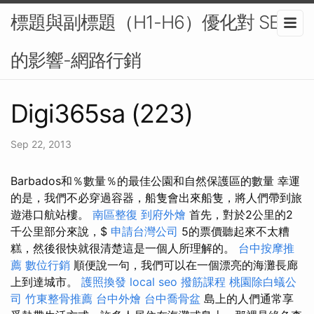
標題與副標題（H1-H6）優化對 SEO
的影響-網路行銷
Digi365sa (223)
Sep 22, 2013
Barbados和％數量％的最佳公園和自然保護區的數量 幸運
的是，我們不必穿過容器，船隻會出來船隻，將人們帶到旅
遊港口航站樓。
南區整復
到府外燴
首先，對於2公里的2
千公里部分來說，$
申請台灣公司
5的票價聽起來不太糟
糕，然後很快就很清楚這是一個人所理解的。
台中按摩推
薦
數位行銷
順便說一句，我們可以在一個漂亮的海灘長廊
上到達城市。
護照換發
local seo
撥筋課程
桃園除白蟻公
司
竹東整骨推薦
台中外燴
台中喬骨盆
島上的人們通常享