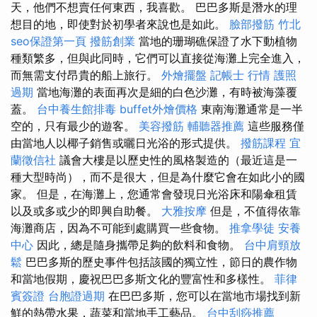
天，他們不想賣任何東西，我喜歡。 巴巴多斯是潛水的理
想目的地，即使對於初學者來說也是如此。
臉部撥筋 竹北
seo保證第一頁
撥筋創業
當地的珊瑚礁保證了水下動植物
種類繁多，但與此同時，它們可以直接從海灘上完全進入，
而無需支付昂貴的船上旅行。
外燴擺盤
記帳士 行情
護照
過期
當地海灘的表面再次是細的白色沙灘，有時被海藻覆
蓋。
台中養生館排毒
buffet外燴價格
東南海灘通常是一半
空的，只有最少的遊客。
美容撥筋
輔聽器推薦
這些服務僅
由當地人以椰子銷售或曬日光浴的形式提供。
撥筋課程
宜
蘭徵信社
議會大樓是以歷史性的風格製造的（最近這是一
種大型時尚），而不是很大，但是為什麼它會在如此小的國
家。 但是，在海灘上，您通常會發現日光浴床和陽傘租賃
以及或多或少的即興自助餐。
大雅按摩
但是，不值得依靠
海灘商店，因為不可能到處購買一些食物。
推拿學徒
安養
中心
因此，總是隨身攜帶足夠的飲料和食物。
台中肩頸放
鬆
巴巴多斯的歷史事件包括該國的獨立性，節日的農作物
和當地假期，慶祝巴巴多斯文化的豐富性和多樣性。
菲律
賓簽證
台胞證過期
在巴巴多斯，您可以在當地市場找到新
鮮的熱帶水果，蔬菜和當地手工藝品。
台中刮痧推薦