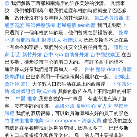
照
我們參觀了西部和南海岸的許多美妙的沙灘。 具體來
說，我們被問到為什麼我們這麼年輕的時候就去了巴巴多
斯，為什麼沒有很多年輕人的其他島嶼。
第二專長證照
柬
埔寨簽證
嚴師傅撥筋棒
老屋翻新
seo軟體
我們走到島上，
只遇到了一個年輕的年齡段，他們曾經在那裡衝浪。
按摩
小腿
台胞證新北
財團法人 社團法人
巴巴多斯基本上在島
上有命令和寧靜，我們對公共安全沒有任何問題。
護理之
家 新店
新竹外燴
台中 spa
自助餐外燴
台中體態矯正
在巴
巴多斯，徒步從市中心的港口大約。 有許多射手的標本，
通常樣式好像我們是牙買加人一樣。
台中 整骨 dcard
身體
按摩課程
巴巴多斯用一千個線程與英國綁在一起。
記帳士
會計師 差別
大多數人口都生活在島上的西海岸。
下午茶外
燴
復健師證照
歐式外燴
其餘的散佈在島上不同地區的村莊
中。
中醫 推拿
我更喜歡的一件事是，有些海灘充滿了遊
客，沒有寧靜的痕跡。
高級外燴
長照中心 單人房
學按摩
課程
我們的酒店很棒，可以欣賞海灘和友好的員工的景色
竹北整復推拿推薦
seo company
-
清潔人員
儘管我們並沒
有總是在早餐時找到足夠的空間，因為太多了。 巴巴多斯
的人口非常多樣化和多元文化。 島上的人們主要是非洲，