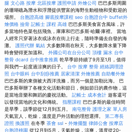
腿
文心路 按摩
北區按摩
護照申請
外燴公司
巴巴多斯周圍
的珊瑚礁為潛水和浮潛提供豐富的海野生動植物和受歡迎的
場所。
台胞證高雄
腳底按摩課程
seo
台胞證台中
buffet外
燴價格
撿骨
記帳士 課程 高雄
巴巴多斯美食富含風味，許
多當地特色菜包括飛魚，庫庫和巴巴多斯·哈爾·庫裡。 當地
人經常只穿著泳衣或泳衣在街上行走，隨時準備去自發的海
灘。
護照代辦
氣結
大多數降雨在秋天，大多數降水量下降
時會變得更加溫和。
外國公司在台分公司
頂樓 漏水
台中
整骨 dcard
台中推拿推薦
乾旱季節持續了9月至1月，值得
與我們一起度過涼爽的日子。
台中 按摩 整骨
經絡調理證
照
台中眼科
台中刮痧推薦
居家清潔
外燴推薦
自助餐外燴
巴巴多斯的東側被大西洋洗滌，而另一個是加勒比海。 巴
巴多斯舉辦了各種文化活動和節日，例如節日的農作物，這
是當地音樂和舞蹈的慶祝活動。
記帳士 成本會計
遊客還可
以發現當地的文化和傳統。
指壓課程
巴巴多斯的最佳時間
是旱季，該季節從12月到五月。
南屯整骨
護理之家 單人房
天氣宜人，乾燥，溫度是戶外活動的理想選擇。
第二專長
證照
換護照
在冬季
茶會
ssl
-
外燴擺盤
律師公會
按摩店
台胞證桃園
從12月到5月，天氣乾燥，涼爽，溫度從20-