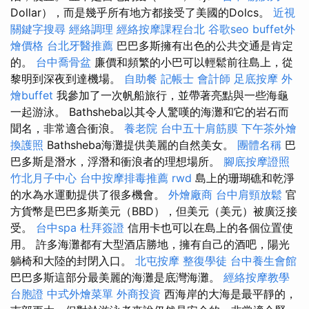
Dollar），而是幾乎所有地方都接受了美國的Dolcs。
近視
關鍵字搜尋
經絡調理
經絡按摩課程台北
谷歌seo
buffet外
燴價格
台北牙醫推薦
巴巴多斯擁有出色的公共交通是肯定
的。
台中喬骨盆
廉價和頻繁的小巴可以輕鬆前往島上，從
黎明到深夜到達機場。
自助餐
記帳士 會計師
足底按摩
外
燴buffet
我參加了一次帆船旅行，並帶著亮點與一些海龜
一起游泳。 Bathsheba以其令人驚嘆的海灘和它的岩石而
聞名，非常適合衝浪。
養老院
台中五十肩筋膜
下午茶外燴
換護照
Bathsheba海灘提供美麗的自然美女。
團體名稱
巴
巴多斯是潛水，浮潛和衝浪者的理想場所。
腳底按摩證照
竹北月子中心
台中按摩排毒推薦
rwd
島上的珊瑚礁和乾淨
的水為水運動提供了很多機會。
外燴廠商
台中肩頸放鬆
官
方貨幣是巴巴多斯美元（BBD），但美元（美元）被廣泛接
受。
台中spa
杜拜簽證
信用卡也可以在島上的各個位置使
用。 許多海灘都有大型酒店勝地，擁有自己的酒吧，陽光
躺椅和大陸的封閉入口。
北屯按摩
整復學徒
台中養生會館
巴巴多斯這部分最美麗的海灘是底灣海灘。
經絡按摩教學
台胞證
中式外燴菜單
外商投資
西海岸的大海是最平靜的，