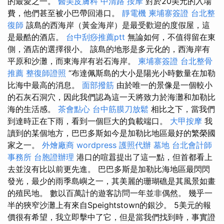
的最愛之一。
醫美皮膚科
中清路 按摩
對於20美元的入場
費，他們甚至被小巴帶回港口。
靜電機
柬埔寨簽證
台北整
復師
該島的西海岸（黃金海岸）是最受歡迎的度假屋，這
是最酷的酒店。
台中刮痧推薦ptt
無論如何，不​​值得留在東
側，酒店的選擇很小。 該島的地形是多元化的，西海岸有
平原和沙灘，而東海岸有岩石海岸。
柬埔寨簽證
台北整骨
推薦
整復師證照
“布達佩斯島的大小是陽光小時數量在加勒
比海中最高的消息。
面部撥筋
由於唯一的景像是一個較小
的石灰石洞穴，因此我們認為這一天將致力於海灘和加勒比
海的生活感。
茶會點心
台中筋膜刀放鬆
相比之下，當我們
到達時正在下雨，看到一個巨大的負載端口。
大甲按摩
我
讀到的某個地方，巴巴多斯如今是加勒比地區最好的繁榮國
家之一。
外燴廠商
wordpress
護照代辦
墓地
台北會計師
事務所
台胞證辦理
港口的喧囂提出了這一點，但首都看上
去並沒有比以前更先進。 巴巴多斯是加勒比海地區最閃閃
發光，最少的雨季島嶼之一，其美麗的珊瑚礁是其風景如畫
的殖民地。 數以百萬計的遊客訪問一年並非偶然。 幾乎一
半的狹窄沙灘上有來自Speightstown的銀沙。 5美元的報
價很有希望，我立即擊中了它，但是當我們找到時，事實證