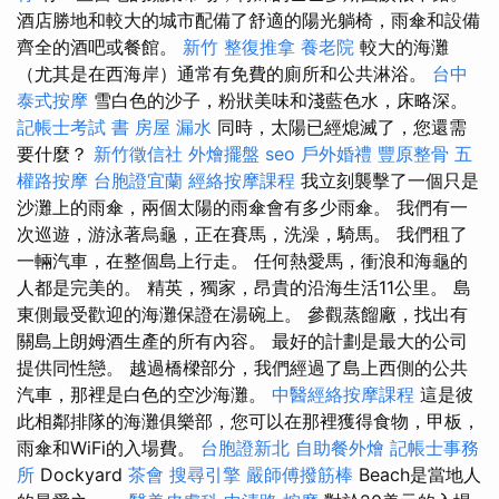
酒店勝地和較大的城市配備了舒適的陽光躺椅，雨傘和設備
齊全的酒吧或餐館。
新竹 整復推拿
養老院
較大的海灘
（尤其是在西海岸）通常有免費的廁所和公共淋浴。
台中
泰式按摩
雪白色的沙子，粉狀美味和淺藍色水，床略深。
記帳士考試 書
房屋 漏水
同時，太陽已經熄滅了，您還需
要什麼？
新竹徵信社
外燴擺盤
seo
戶外婚禮
豐原整骨
五
權路按摩
台胞證宜蘭
經絡按摩課程
我立刻襲擊了一個只是
沙灘上的雨傘，兩個太陽的雨傘會有多少雨傘。 我們有一
次巡遊，游泳著烏龜，正在賽馬，洗澡，騎馬。 我們租了
一輛汽車，在整個島上行走。 任何熱愛馬，衝浪和海龜的
人都是完美的。 精英，獨家，昂貴的沿海生活11公里。 島
東側最受歡迎的海灘保證在湯碗上。 參觀蒸餾廠，找出有
關島上朗姆酒生產的所有內容。 最好的計劃是最大的公司
提供同性戀。 越過橋樑部分，我們經過了島上西側的公共
汽車，那裡是白色的空沙海灘。
中醫經絡按摩課程
這是彼
此相鄰排隊的海灘俱樂部，您可以在那裡獲得食物，甲板，
雨傘和WiFi的入場費。
台胞證新北
自助餐外燴
記帳士事務
所
Dockyard
茶會
搜尋引擎
嚴師傅撥筋棒
Beach是當地人