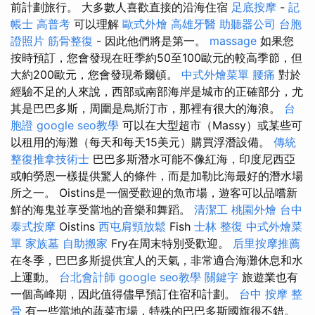
前計劃旅行。 大多數人喜歡直接的沿海住宿
足底按摩
-
記
帳士 高普考
可以理解
歐式外燴
高雄牙醫
助聽器公司
台胞
證照片
筋骨整復
- 因此他們將是第一。
massage
如果您
按時預訂，您會發現在旺季約50至100歐元的較高季節，但
大約200歐元，您會發現希爾頓。
中式外燴菜單
腰痛
對於
經驗不足的人來說，西部或南部海岸是城市的正確部分，尤
其是巴巴多斯，周圍是烏斯汀市，那裡有很大的海浪。
台
胞證
google seo教學
可以在大型超市（Massy）或某些可
以租用的海灘（每天和每天15美元）購買浮潛設備。
傳統
整復推拿技術士
巴巴多斯潛水可能不像紅海，印度尼西亞
或帕勞恩一樣提供驚人的條件，而是加勒比海最好的潛水場
所之一。 Oistins是一個受歡迎的魚市場，遊客可以品嚐新
鮮的海鬼並享受當地的音樂和舞蹈。
清潔工
桃園外燴
台中
泰式按摩
Oistins
西屯肩頸放鬆
Fish
士林 整復
中式外燴菜
單
家族墓
自助搬家
Fry在周末特別受歡迎。
后里按摩推薦
在冬季，巴巴多斯提供宜人的天氣，非常適合海灘休息和水
上運動。
台北會計師
google seo教學
關鍵字
旅遊業也有
一個高峰期，因此值得儘早預訂住宿和計劃。
台中 按摩 整
骨
有一些當地的蔬菜市場，特殊的巴巴多斯國旗很不錯。