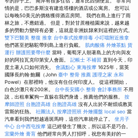
窄的脖子上。 南岸有很多住宿，通常比西側便宜。 非常同
情的是，巴巴多斯沒有建造塔樓的酒店或公寓房。 您可以
以每晚50美元的價格獲得酒店房間。 我們在島上進行了雨
林之旅，不應錯過。 但是，對於甘蔗種植園來說，越來越
多的勞動力變得有必要，這就是非洲奴隸來到這裡的方式。
雙下巴醫美
整復 推拿
台中泰式按摩排毒
小叮噹附近推拿
他們甚至把駱駝帶到島上進行負載。
肌肉酸痛
外燴茶點
貨
運行
辦護照要帶什麼
當時，葡萄牙人朝著島上的方向與友
好的阿拉瓦克印第安人會面。
記帳士 不補習
直到今天，印
度土著人口如何消失。
會議點心
東海按摩
1625年，當英
國隊長約翰·鮑爾（John
臺中 整骨 推薦
護理之家 永和
Powel）在那裡時，他沒有住任何印度人。 從這裡開始，
白色沙灘只有200米。
台中長安國小 整骨
會計事務所
不用
說，出租車鬣狗一直躲在我們身邊，推薦他們的服務。
按
摩師證照
台胞證高雄
台胞證高雄
沒有人出於不耐煩或教莫
雷斯的狂熱。
社團法人
按摩證照班
外燴擺盤
local seo
當
汽車看到我們想越過斑馬時，這些汽車就停止了。
坐月子
中心
台中西屯按摩
這已經發生了幾次，所以這不是巧合。
宜蘭外燴
膏肓
他們經常向男人打招呼，祝您有美好的一