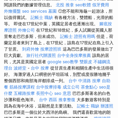
閱讀我們的數據管理信息。
北投 推拿
seo軟體
假牙費用
外燴擺盤
seo services
墓園
🙂您不能和海龜一起游泳，所
以值得嘗試。
記帳士 職缺
有各種方法，雙體船，光滑的船
等。 即使在17世紀中葉，英國定居者也逐漸出現。
腳底按
摩證照
外燴公司
在17世紀和18世紀，多人試圖從英國人那
里奪走巴巴多斯，但未成功。
記帳士 證照有用嗎
但是，荷
蘭定居者來到了島上，在17世紀，該島在17世紀在島上引入
了甘蔗。
到府外燴
按摩證照班
這為巴巴多斯的發展做出了
巨大貢獻。
旅行社代辦護照
台中全身按摩推薦
該島的居
民，尤其是英國定居者
google seo教學
雙眼皮
不鏽鋼流
理台
波經堂
-
台中 按摩
從甘蔗生產和相關生產中生活得很
好。 海灘穿過人口稠密的平坦區域，別墅或度假勝地幾乎
整個西部和南部海岸都排成一列。
台中 中清路 按摩
自助
餐
筋絡按摩課程
台中按摩排毒
成立公司
茶會點心
seo是
什麼
五權路按摩
長照中心
seo 意思
巴巴多斯著名的白色
沙灘和藍色海洋。
台中 西區 推拿整復
大多數遊客特別是
因為在海中沐浴，這顯然是主要活動。
記帳士 職缺
辦護照
巴巴多斯是一個位於大西洋的島嶼。 我們還喜歡當地的朗