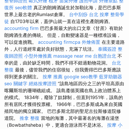
整脊師證照
歐式外燴
植牙
苗栗外燴
護照申請
外燴茶點
整
復所
seo軟體
真正的朗姆酒誕生於加勒比海，是巴巴多斯
世界上最古老的Rumlast倉庫。
台中刮痧
台北 按摩
整骨學
徒
自1703年以來，蓋伊山就一直在這裡生產朗姆酒。
accounting firm
巴巴多斯最大的出口文章《甘蔗》有助於
朗姆酒生產的傳統。 但是，自動變速器是一種標准設備，
可以促進挑戰。
accounting firmcpa
外燴佈置
在主要道路
外，人行道經常處於良好狀態，充滿了坑洼。
泰國簽證
整
復師證照
小型外燴推薦
massage near me
台胞證台北
不
幸的是，由於缺乏時間，我們不得不錯過動物花洞。
台北
整復
最後，儘管我們的住宿很短，但我覺得巴巴多斯應該
得到更多的關注。
按摩 推薦
google seo教學
藍芽助聽器
seo 關鍵字
經絡按摩證照
“該島地區四分之三的平坦高原由
喀爾斯坦的珊瑚礁組成。 該島遵循英國在島上政治體系上
的模式。 1834年，廢除了奴隸制，但直到1951年，該島的
所有居民才獲得投票權。 1966年，巴巴多斯成為來自英國
殖民地的獨立國家。 巴巴多斯北部的聖尼古拉斯修道院修
道院。
推拿 整復
當地的海灘，其中最著名的海灘在湯堡
（Bowbathsheba）中，更適合游泳而不是沐浴。
按摩 小