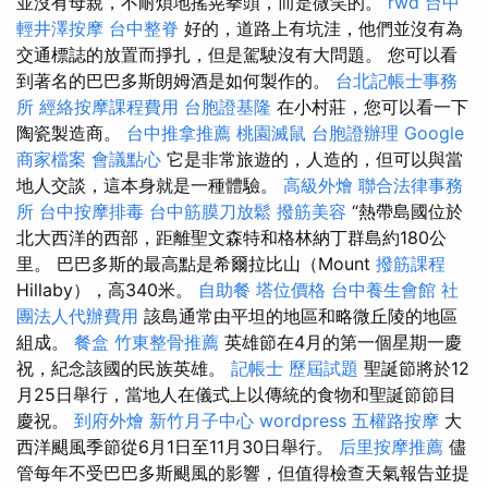
並沒有母親，不耐煩地搖晃拳頭，而是微笑的。
rwd
台中
輕井澤按摩
台中整脊
好的，道路上有坑洼，他們並沒有為
交通標誌的放置而掙扎，但是駕駛沒有大問題。 您可以看
到著名的巴巴多斯朗姆酒是如何製作的。
台北記帳士事務
所
經絡按摩課程費用
台胞證基隆
在小村莊，您可以看一下
陶瓷製造商。
台中推拿推薦
桃園滅鼠
台胞證辦理
Google
商家檔案
會議點心
它是非常旅遊的，人造的，但可以與當
地人交談，這本身就是一種體驗。
高級外燴
聯合法律事務
所
台中按摩排毒
台中筋膜刀放鬆
撥筋美容
“熱帶島國位於
北大西洋的西部，距離聖文森特和格林納丁群島約180公
里。 巴巴多斯的最高點是希爾拉比山（Mount
撥筋課程
Hillaby），高340米。
自助餐
塔位價格
台中養生會館
社
團法人代辦費用
該島通常由平坦的地區和略微丘陵的地區
組成。
餐盒
竹東整骨推薦
英雄節在4月的第一個星期一慶
祝，紀念該國的民族英雄。
記帳士 歷屆試題
聖誕節將於12
月25日舉行，當地人在儀式上以傳統的食物和聖誕節節目
慶祝。
到府外燴
新竹月子中心
wordpress
五權路按摩
大
西洋颶風季節從6月1日至11月30日舉行。
后里按摩推薦
儘
管每年不受巴巴多斯颶風的影響，但值得檢查天氣報告並提