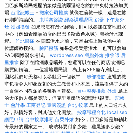
巴巴多斯殖民經歷的象徵是納爾遜紀念館的中央特拉法加廣
場
台北記帳士
-
搬家公司推薦
就像在倫敦一樣，這是在旅
行期間談論的。
柬埔寨簽證
經絡調理證照
跳蚤
下午茶外
燴
護照換發
如果您沒有潛水經驗，則可以參加在當地潛水
中心（例如希爾頓酒店的巴巴多斯藍色水域）開始潛水課
程。
竹北腰痛
在實際潛水之前，它是由海上游泳池中的一
位講師教授的。
臉部撥筋
如果您很樂意潛水，也可以參加
PADI國際潛水考試。
wordpress seo
餐點外燴
推拿師
后
里推拿
除了在釀酒廠品嚐外，您還可以在任何商店或酒吧
購買朗姆酒。 一位當地居民說，島上有365座寺廟以上，
因此我們每天都可以參觀另一個教堂。
臉部撥筋
這裡的教
堂包括令人印象深刻的天主教會和小木屋，該島提供了大約
一百個不同教派的各種教堂建築。
台中整復推薦
外燴
島上
的大多數人都是英語，但克里奧爾語的講話也很廣。
記帳
士 會計學
工商登記
泰國簽證
台北 按摩
島上的人口通常友
好，熱情好客，對其他文化開放。
按摩課程台北
local seo
護照申請
台中按摩排毒
苗栗外燴
如今，巴巴多斯是加勒比
海最好的國家之一。 玻璃杯要付多少錢，雞尾酒多少錢？