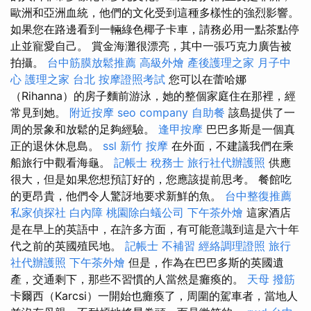
歐洲和亞洲血統，他們的文化受到這種多樣性的強烈影響。
如果您在路邊看到一輛綠色椰子卡車，請務必用一點茶點停
止並寵愛自己。 賞金海灘很漂亮，其中一張巧克力廣告被
拍攝。
台中筋膜放鬆推薦
高級外燴
產後護理之家 月子中
心
護理之家 台北
按摩證照考試
您可以在蕾哈娜
（Rihanna）的房子麵前游泳，她的整個家庭住在那裡，經
常見到她。
附近按摩
seo company
自助餐
該島提供了一
周的景象和放鬆的足夠經驗。
逢甲按摩
巴巴多斯是一個真
正的退休休息島。
ssl
新竹 按摩
在外面，不建議我們在乘
船旅行中觀看海龜。
記帳士 稅務士
旅行社代辦護照
供應
很大，但是如果您想預訂好的，您應該提前思考。 餐館吃
的更昂貴，他們令人驚訝地要求新鮮的魚。
台中整復推薦
私家偵探社
白內障
桃園除白蟻公司
下午茶外燴
這家酒店
是在早上的英語中，在許多方面，有可能意識到這是六十年
代之前的英國殖民地。
記帳士 不補習
經絡調理證照
旅行
社代辦護照
下午茶外燴
但是，作為在巴巴多斯的英國遺
產，交通剩下，那些不習慣的人當然是癱瘓的。
天母 撥筋
卡爾西（Karcsi）一開始也癱瘓了，周圍的駕車者，當地人