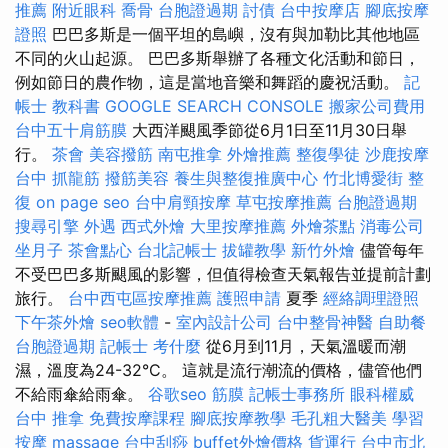
推薦
附近眼科
喬骨
台胞證過期
討債
台中按摩店
腳底按摩
證照
巴巴多斯是一個平坦的島嶼，沒有與加勒比其他地區
不同的火山起源。 巴巴多斯舉辦了各種文化活動和節日，
例如節日的農作物，這是當地音樂和舞蹈的慶祝活動。
記
帳士 教科書
GOOGLE SEARCH CONSOLE
搬家公司費用
台中五十肩筋膜
大西洋颶風季節從6月1日至11月30日舉
行。
茶會
美容撥筋
南屯推拿
外燴推薦
整復學徒
沙鹿按摩
台中 抓龍筋
撥筋美容
養生與整復推廣中心
竹北博愛街 整
復
on page seo
台中肩頸按摩
草屯按摩推薦
台胞證過期
搜尋引擎
外遇
西式外燴
大里按摩推薦
外燴茶點
消毒公司
坐月子
茶會點心
台北記帳士
拔罐教學
新竹外燴
儘管每年
不受巴巴多斯颶風的影響，但值得檢查天氣報告並提前計劃
旅行。
台中西屯區按摩推薦
護照申請
夏季
經絡調理證照
下午茶外燴
seo軟體
-
室內設計公司
台中整骨神醫
自助餐
台胞證過期
記帳士 考什麼
從6月到11月，天氣溫暖而潮
濕，溫度為24-32°C。 這就是流行潮流的價格，儘管他們
不給雨傘給雨傘。
谷歌seo
筋膜
記帳士事務所
眼科權威
台中 推拿
免費按摩課程
腳底按摩教學
毛孔粗大醫美
學習
按摩
massage
台中刮痧
buffet外燴價格
貨運行
台中市北