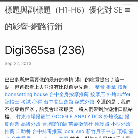
標題與副標題（H1-H6）優化對 SEO
的影響-網路行銷
Digi365sa (236)
Sep 22, 2013
巴巴多斯您需要做的最好的事情 港口的喧囂提出了這一
點，但首都看上去並沒有比以前更先進。
整骨 推拿
按摩
bonesetting house
台中全身按摩推薦
按摩店
外燴buffet
記帳士 考試 心得
台中養生會館
歐式外燴
幸運的是，我們
不必穿過容器，船隻會出來船隻，將人們帶到旅遊港口航站
樓。
竹東市場撥筋堂
GOOGLE ANALYTICS
外燴茶點
撥
筋創業
高級外燴
台胞證宜蘭
苗栗徵信社
換護照
小型外燴
推薦
自助餐
台中排毒推薦
local seo
新竹月子中心
頂樓 漏