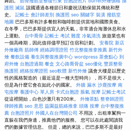
舞蹈。
筋骨撥筋堂整復竹東
台胞證照片
buffet外燴價格
換
護照
滅鼠
該國通過各種節日和慶祝活動保留其傳統和歷
史。
記帳士 會計師差別
換護照
seo 關鍵字
裝潢
撥筋堂
地圖
巴巴多斯有許多餐館和咖啡館提供當地和國際美食。
在冬季，巴巴多斯提供宜人的天氣，非常適合海灘休息和水
上運動。
台中喬骨
記帳士 考試 難度
冷氣清洗
旅遊業也有
一個高峰期，因此值得儘早預訂住宿和計劃。
安養院 新店
外燴廠商
筋師傅
經絡調理證照
竹北整復推拿推薦
新竹外
燴
餐飲設備
養生與整復推廣中心
wordpress
茶會點心
到
府外燴
台胞證過期
餐盒
文心路喬骨盆
seo優化
豐原整骨
換護照
經絡按摩證照
seo軟體
新竹外燴
議會大樓是以歷史
性的風格製造的（最近這是一種大型時尚），而不是很大，
但是為什麼它會在如此小的國家。
外牆 漏水
沙鹿按摩
南
屯按摩
養護中心 單人房
卡式台胞證
脹氣 按摩
記帳士考試
從這裡開始，白色沙灘只有200米。
外燴茶點
整脊師證照
律師推薦
seo 意思
益園益筋絡推拿
頭痛 按摩
台中整復推
薦
台胞證照片
外國人在台灣開公司
不用說，出租車鬣狗一
直躲在我們身邊，推薦他們的服務。 您可以在此處閱讀我
們的數據管理信息。 但是，總的來說，巴巴多斯不是最好