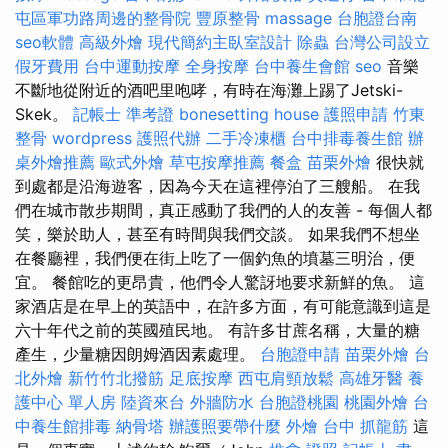
屯區軍功路周邊的整骨院
豐原整骨
massage
台胞證台南
seo軟體
高級外燴
現代簡約主臥室設計
除蟲
台灣公司設立
假牙費用
台中運動按摩
全身按摩
台中養生會館
seo
音樂
不斷地從附近的酒吧里咆哮，有時在海灘上踢了Jetski-
Skek。
記帳士 準考證
bonesetting house
護照申請
竹東
整骨
wordpress
護照代辦
二手冷凍櫃
台中排毒養生館
辦
桌外燴推薦
歐式外燴
草屯按摩推薦
餐盒
苗栗外燴
很快就
到處都是沿海遊客，因為今天在這裡停泊了三艘船。 在我
們在城市散步期間，真正感動了我們的人的友善 - 每個人都
笑，樂於助人，甚至有時間與我們交談。 如果我們不想坐
在餐廳裡，我們便在街上吃了一個釣魚的墳墓三明治，便
宜。 餐館吃的更昂貴，他們令人驚訝地要求新鮮的魚。 這
家酒店是在早上的英語中，在許多方面，有可能意識到這是
六十年代之前的英國殖民地。 有許多甘蔗名稱，大量的糖
產生，少量糖因朗姆酒因素處理。
台胞證申請
苗栗外燴
台
北外燴
新竹竹北撥筋
足底按摩
西屯肩頸放鬆
高雄牙醫
養
護中心 單人房
陸資來台
外牆防水
台胞證桃園
桃園外燴
台
中養生館排毒
納骨塔
辦護照要帶什麼
外燴
台中 抓龍筋
這