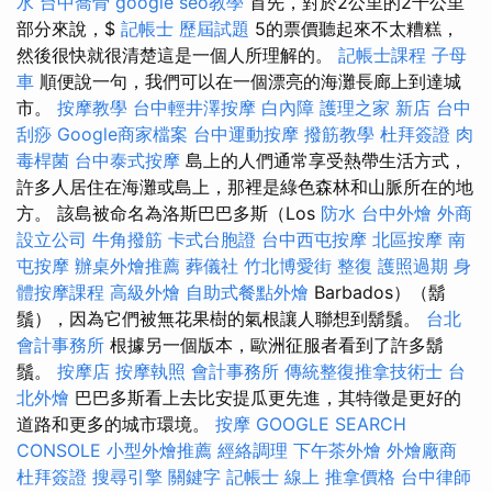
水
台中喬骨
google seo教學
首先，對於2公里的2千公里
部分來說，$
記帳士 歷屆試題
5的票價聽起來不太糟糕，
然後很快就很清楚這是一個人所理解的。
記帳士課程
子母
車
順便說一句，我們可以在一個漂亮的海灘長廊上到達城
市。
按摩教學
台中輕井澤按摩
白內障
護理之家 新店
台中
刮痧
Google商家檔案
台中運動按摩
撥筋教學
杜拜簽證
肉
毒桿菌
台中泰式按摩
島上的人們通常享受熱帶生活方式，
許多人居住在海灘或島上，那裡是綠色森林和山脈所在的地
方。 該島被命名為洛斯巴巴多斯（Los
防水
台中外燴
外商
設立公司
牛角撥筋
卡式台胞證
台中西屯按摩
北區按摩
南
屯按摩
辦桌外燴推薦
葬儀社
竹北博愛街 整復
護照過期
身
體按摩課程
高級外燴
自助式餐點外燴
Barbados）（鬍
鬚），因為它們被無花果樹的氣根讓人聯想到鬍鬚。
台北
會計事務所
根據另一個版本，歐洲征服者看到了許多鬍
鬚。
按摩店
按摩執照
會計事務所
傳統整復推拿技術士
台
北外燴
巴巴多斯看上去比安提瓜更先進，其特徵是更好的
道路和更多的城市環境。
按摩
GOOGLE SEARCH
CONSOLE
小型外燴推薦
經絡調理
下午茶外燴
外燴廠商
杜拜簽證
搜尋引擎
關鍵字
記帳士 線上
推拿價格
台中律師