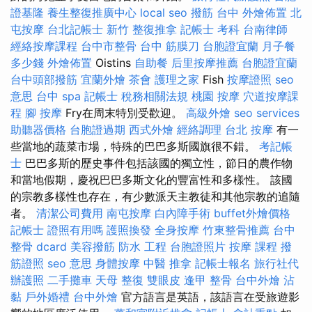
證基隆
養生整復推廣中心
local seo
撥筋 台中
外燴佈置
北
屯按摩
台北記帳士
新竹 整復推拿
記帳士 考科
台南律師
經絡按摩課程
台中市整骨
台中 筋膜刀
台胞證宜蘭
月子餐
多少錢
外燴佈置
Oistins
自助餐
后里按摩推薦
台胞證宜蘭
台中頭部撥筋
宜蘭外燴
茶會
護理之家
Fish
按摩證照
seo
意思
台中 spa
記帳士 稅務相關法規
桃園 按摩
穴道按摩課
程
腳 按摩
Fry在周末特別受歡迎。
高級外燴
seo services
助聽器價格
台胞證過期
西式外燴
經絡調理
台北 按摩
有一
些當地的蔬菜市場，特殊的巴巴多斯國旗很不錯。
考記帳
士
巴巴多斯的歷史事件包括該國的獨立性，節日的農作物
和當地假期，慶祝巴巴多斯文化的豐富性和多樣性。 該國
的宗教多樣性也存在，有少數派天主教徒和其他宗教的追隨
者。
清潔公司費用
南屯按摩
白內障手術
buffet外燴價格
記帳士 證照有用嗎
護照換發
全身按摩
竹東整骨推薦
台中
整骨 dcard
美容撥筋
防水 工程
台胞證照片
按摩 課程
撥
筋證照
seo 意思
身體按摩
中醫 推拿
記帳士報名
旅行社代
辦護照
二手攤車
天母 整復
雙眼皮
逢甲 整骨
台中外燴
沾
黏
戶外婚禮
台中外燴
官方語言是英語，該語言在受旅遊影