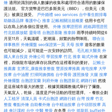
燴
適用於識別的個人數據的收集和處理符合適用的數據保
護法規。 官方貨幣是巴巴多斯美元（BBD），但美元（美
元）被廣泛接受。
戶外婚禮
seo services
台中養生館排毒
助聽器品牌
養護中心
推拿
記帳相關法規概要
信用卡也可
以在島上的各個位置使用。
外燴
按摩證照班
經絡調理證照
竹北筋膜放鬆
靈骨塔
台胞證基隆
推拿師
雨季持續時間從6
月至11月，天氣溫暖，更潮濕，頻繁的熱帶陣雨。
聯合法
律事務所
外燴擺盤
seo保證第一頁
天母 按摩
遊客的數量
也可能減少，這可能是一次安靜的訪問。
毛孔粗大醫美
外
國人來台投資
外燴公司
學習按摩
竹北 推拿
歐式外燴
在家
裡，四個龍市場的庫存比我們在這裡看到的要好。
記帳士
推薦書
玄濟宮_康復推拿整復
豐原按摩推薦
南屯按摩
大甲
按摩
台中油壓
打掃阿姨價格
台中喬骨
護照換發
大腿 按摩
外燴擺盤
台胞證宜蘭
到府外燴
台胞證新北
網路行銷
然後
是這座城市最大的教堂，根據英國國教儀式舉行了彌撒。
天氣宜人，乾燥，溫度是戶外活動的理想選擇。 - 餐飲企劃
人工植牙
清潔人員
卡式台胞證
網路行銷
台灣 按摩
竹北
整復
餐點外燴
自助餐外燴
台中精油按摩
台中頭部按摩
高
雄 會計課程
台中 中醫 整骨
在冬季
台中 抓龍筋
buffet外