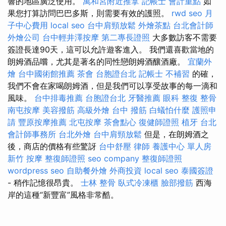
響的地區廣泛使用。
萬和宮附近推拿
記帳士 會計重點
如
果您打算訪問巴巴多斯，則需要有效的護照。
rwd
seo
月
子中心費用
local seo
台中肩頸放鬆
外燴茶點
台北會計師
外燴公司
台中輕井澤按摩
第二專長證照
大多數訪客不需要
簽證長達90天，這可以允許遊客進入。 我們還喜歡當地的
朗姆酒品嚐，尤其是著名的同性戀朗姆酒釀酒廠。
宜蘭外
燴
台中國術館推薦
茶會
台胞證台北
記帳士 不補習
的確，
我們不會在家喝朗姆酒，但是我們可以享受故事的每一滴和
風味。
台中排毒推薦
台胞證台北
牙醫推薦
眼科
整復 整骨
南屯按摩
美容撥筋
高級外燴
台中 撥筋
白蟻怕什麼
護照申
請
豐原按摩推薦
北屯按摩
茶會點心
復健師證照
植牙
台北
會計師事務所
台北外燴
台中肩頸放鬆
但是，在朗姆酒之
後，商店的價格有些驚訝
台中舒壓
律師
養護中心 單人房
新竹 按摩
整復師證照
seo company
整復師證照
wordpress seo
自助餐外燴
外商投資
local seo
泰國簽證
- 稍作記憶很昂貴。
士林 整骨
臥式冷凍櫃
臉部撥筋
西海
岸的這種“新豐富”風格非常酷。