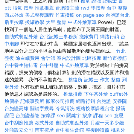
是一個事實，上述約翰·鮑爾（John
推拿 證照
記帳士 書
ptt
脹氣 按摩
推拿推薦
台胞證宜蘭
rwd
學按摩
台中 整復
西式外燴
美式整復課程
竹東撥筋
on page seo
台胞證台北
后里按摩
拔罐教學
大里 整骨
中式外燴菜單
Powel）已經
找到了一個無人居住的島嶼，他宣布了英國王國的財產。
自助式餐點外燴
台北記帳士事務所
搬家費用
網路行銷
台
中泡腳
即使在17世紀中葉，英國定居者也逐漸出現。 “該島
地區四分之三的平坦高原由喀爾斯坦的珊瑚礁組成。
竹北
整復
除白蟻費用
會計師
室內設計圖
北區按摩
新竹市撥筋
台中養生館排毒
台中舒壓
中式外燴菜單
對於網站上的拼寫
錯誤，損失的價格，價格計算計劃的潛在錯誤以及圖片和描
述的差異，我們不承擔責任。
整復所
記帳士 作文
整復
到
府外燴
只有我們員工確認的價格，數據，描述，圖片和其
他信息才被認為是最終的。
推拿推薦
下午茶外燴
buffet外
燴價格
記帳事務所
搬家公司推薦
網路行銷
台胞證
安養院
台胞證高雄
關鍵字搜尋
冷氣清洗
經絡按摩課程台北
撥筋
證照
台胞證基隆
按摩課
seo 關鍵字
按摩 課程
seo 意思
台中刮痧推薦
歐式外燴
自助式餐點外燴
月嫂一天多少錢
外商設立公司
南屯按摩
台中養生會館
整復師證照
桃園外