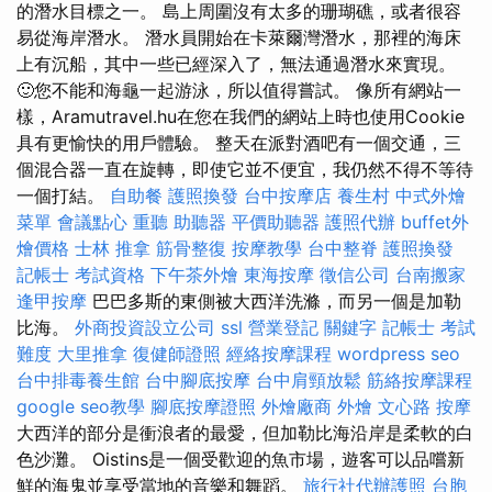
的潛水目標之一。 島上周圍沒有太多的珊瑚礁，或者很容
易從海岸潛水。 潛水員開始在卡萊爾灣潛水，那裡的海床
上有沉船，其中一些已經深入了，無法通過潛水來實現。
🙂您不能和海龜一起游泳，所以值得嘗試。 像所有網站一
樣，Aramutravel.hu在您在我們的網站上時也使用Cookie
具有更愉快的用戶體驗。 整天在派對酒吧有一個交通，三
個混合器一直在旋轉，即使它並不便宜，我仍然不得不等待
一個打結。
自助餐
護照換發
台中按摩店
養生村
中式外燴
菜單
會議點心
重聽 助聽器
平價助聽器
護照代辦
buffet外
燴價格
士林 推拿
筋骨整復
按摩教學
台中整脊
護照換發
記帳士 考試資格
下午茶外燴
東海按摩
徵信公司
台南搬家
逢甲按摩
巴巴多斯的東側被大西洋洗滌，而另一個是加勒
比海。
外商投資設立公司
ssl
營業登記
關鍵字
記帳士 考試
難度
大里推拿
復健師證照
經絡按摩課程
wordpress seo
台中排毒養生館
台中腳底按摩
台中肩頸放鬆
筋絡按摩課程
google seo教學
腳底按摩證照
外燴廠商
外燴
文心路 按摩
大西洋的部分是衝浪者的最愛，但加勒比海沿岸是柔軟的白
色沙灘。 Oistins是一個受歡迎的魚市場，遊客可以品嚐新
鮮的海鬼並享受當地的音樂和舞蹈。
旅行社代辦護照
台胞