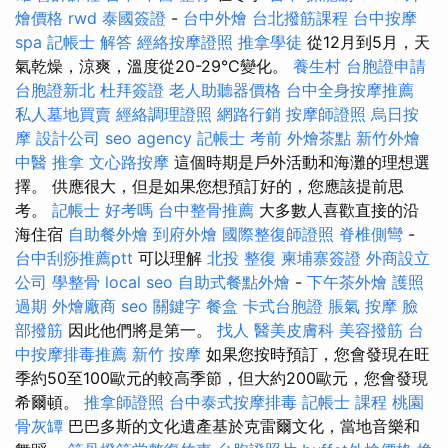
燴價格
rwd
泰國簽證
-
台中外燴
台北撥筋課程
台中按摩
spa
記帳士 解答
經絡按摩證照
推拿學徒
從12月到5月，天
氣乾燥，涼爽，溫度從20-29°C變化。
養生村
台胞證申請
台胞證新北
杜拜簽證
老人助聽器價格
台中全身按摩推薦
私人墓地買賣
經絡調理證照
網路行銷
按摩師證照
烏日按
摩
設計公司
seo agency
記帳士 考前
外燴茶點
新竹外燴
中醫 推拿
文心路按摩
這個時期是戶外活動和海灘的理想選
擇。 供應很大，但是如果您想預訂好的，您應該提前思
考。
記帳士 好考嗎
台中整骨推薦
大多數人喜歡直接的沿
海住宿
自助餐外燴
到府外燴
國際整復師證照
脊椎側彎
-
台中刮痧推薦ptt
可以理解
北投 整復
柬埔寨簽證
外商設立
公司
學整骨
local seo
自助式餐點外燴
-
下午茶外燴
護照
過期
外燴廠商
seo 關鍵字
餐盒
卡式台胞證
脹氣 按摩
臉
部撥筋
因此他們將是第一。
找人
醫美皮膚科
美容撥筋
台
中按摩排毒推薦
新竹 按摩
如果您按時預訂，您會發現在旺
季約50至100歐元的較高季節，但大約200歐元，您會發現
希爾頓。
推拿師證照
台中泰式按摩排毒
記帳士 課程 桃園
骨灰罈
巴巴多斯的文化遺產基於克雷爾文化，當地音樂和