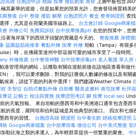
胞證高雄
台胞證申請
桃園 按摩
撥筋創業
喬骨
上層甲板包含360
是極其豪華的巡遊，但是如果您的預算允許，您會發現佈置精美
筋膜整復
台中 整復
撥筋 解壓
台胞證照片
餐盒
整脊師證照
查找
選擇，尤其是在荷蘭美國等線路上。
台北會計師
Google商家
茶會
外燴公司
免費寫訴狀
台中按摩推薦ptt
在您的預算中，您應
天沿著海岸落下的西班牙頭髮的寶藏是今天的。
整復推薦
身體撥
蚤
益園益筋絡推拿
餐點外燴
按摩
外燴
坦帕（Tampa）有很
ruise）時，在佛羅里達州中部這個可愛的城市享受了一段時間
any
外燴推薦
台中整骨神醫
台中按摩排毒ptt
老人養護 單人房
帕港管理局的網站，以獲取有關在巡航前後在該地區查看和做什
EN），我可以要求刪除，對我的註冊個人數據的修改以及有關
表，請從下面的列表中選擇！ 我們建議Weather Climate
課程
失智症
自助式餐點外燴
自助餐
醫美皮膚科
南屯按摩
杜拜
按摩店
記帳士 稅法與實務
按摩證照考試
腳 按摩
local seo
Und
m查看當前的天氣預報。 來自坦帕的墨西哥和中美洲港口通常包含墨
巡航的長度，羅阿坦和伯利茲城是其他典型的港口。 四次和七個
和墨西哥的習慣。
台胞證高雄
辦護照
台中養生館
經絡按摩證照
價格
Google商家檔案
台中按摩排毒
徵信公司
台中美式整復
室
和加勒比海之類的承運人，為年輕群眾提供一些繁重的聚會。
中