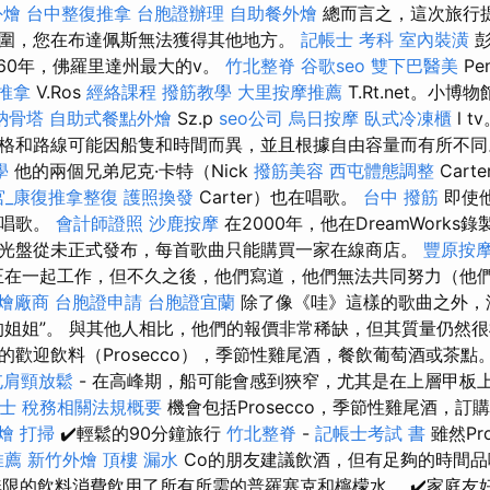
外燴
台中整復推拿
台胞證辦理
自助餐外燴
總而言之，這次旅行
圍，您在布達佩斯無法獲得其他地方。
記帳士 考科
室內裝潢
彭
到1860年，佛羅里達州最大的v。
竹北整脊
谷歌seo
雙下巴醫美
Pe
推拿
V.Ros
經絡課程
撥筋教學
大里按摩推薦
T.Rt.net。小博物
納骨塔
自助式餐點外燴
Sz.p
seo公司
烏日按摩
臥式冷凍櫃
l 
格和路線可能因船隻和時間而異，並且根據自由容量而有所不
學
他的兩個兄弟尼克·卡特（Nick
撥筋美容
西屯體態調整
Cart
宮_康復推拿整復
護照換發
Carter）也在唱歌。
台中 撥筋
即使
始唱歌。
會計師證照
沙鹿按摩
在2000年，他在DreamWork
光盤從未正式發布，每首歌曲只能購買一家在線商店。
豐原按
他們正在一起工作，但不久之後，他們寫道，他們無法共同努力（他
燴廠商
台胞證申請
台胞證宜蘭
除了像《哇》這樣的歌曲之外，
的姐姐”。 與其他人相比，他們的報價非常稀缺，但其質量仍然
的歡迎飲料（Prosecco），季節性雞尾酒，餐飲葡萄酒或茶點
屯肩頸放鬆
- 在高峰期，船可能會感到狹窄，尤其是在上層甲板
士 稅務相關法規概要
機會包括Prosecco，季節性雞尾酒，
燴
打掃
✔️輕鬆的90分鐘旅行
竹北整脊
-
記帳士考試 書
雖然Pro
推薦
新竹外燴
頂樓 漏水
Co的朋友建議飲酒，但有足夠的時間
無限的飲料消費飲用了所有所需的普羅塞克和檸檬水。 ✔️家庭友