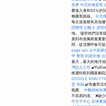
按摩
中式外燴菜單
費進入者和50％的
條圓形路線。
台北
每次巡遊都有其他優
證辦理
記帳士 證照
地。 儘管他們沒有
賞到布達佩斯最重
間，從頂層甲板可提
page seo
台中筋膜
甲 整骨
到府外燴
台
最大，最大的海洋池
灣設立公司
✔️FulD
格麗特島到國家劇院
GOOGLE ANALYTI
堂 幸福
✔️有趣而活
氛圍。
中醫經絡按
不容易到達。 ❌缺
竹月子中心
菲律賓