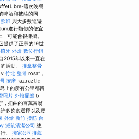
uffetLibre-這次晚餐
的啤酒和披薩的同
證照班
與大多數巡遊
tum進行類似的便宜
上，可能會很擁擠。
它提供了正宗的19世
園植牙
外燴
數位行銷
自2015年以來一直在
題的活動。
推拿整骨
 v
竹北 整骨
rosa”，
灣 按摩
raz.razf.ld
，島上的所有公里都留
證照片
外燴擺盤
b
實”，扭曲的百萬富翁
，許多飲食選擇以及豐
課
外燴
新竹 撥筋
台
ny
滅鼠清潔公司
總
旅行。
搬家公司推薦