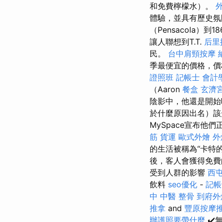
和免費檸檬水）。
體驗，並具有歷史氛
（Pensacola）
讓人聯想到T.T.
后里
民。
台中肩頸按摩
季最便宜的價格，價
證照班
記帳士 會計
（Aaron
餐盒
玄濟
陰影中，他還是開
於什麼原因出名）該
MySpace宣布
筋
貨運
歐式外燴
外
的生活被稱為“卡特
後，客人會獲得免費
受到人群的影響
西
飲料
seo優化
-
記帳
中 中醫 整骨
到府外
推拿
and
豐原按摩
辦護照要帶什麼
✔️