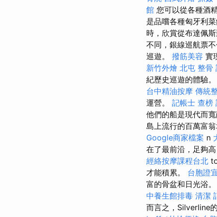
館
您可以從各種酒
是品嚐各種匈牙利
時，欣賞從布達佩
不同，銀線巡航票不
巡遊。
撥筋美容
實
新竹外燴
北屯 整骨
紀歷史巡遊的體驗
台中精油按摩
傳統
運營。
記帳士 查榜
他們的船是現代而寬
島上流行的百萬富翁
Google商家檔案
n
在了最前沿，足夠高
經絡按摩課程台北
t
才能積累。
台胞證
富的骨盆和日光浴。
中養生館排毒
清潔
而言之，Silver