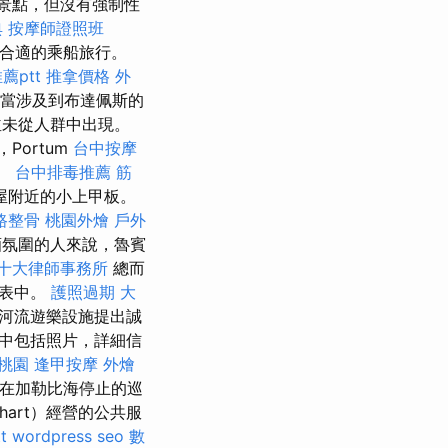
景點，但沒有強制性
典
按摩師證照班
合適的乘船旅行。
薦ptt
推拿價格
外
當涉及到布達佩斯的
但並未從人群中出現。
Portum
台中按摩
。
台中排毒推薦
筋
屋附近的小上甲板。
路整骨
桃園外燴
戶外
酒氛圍的人來說，魯賓
十大律師事務所
總而
列表中。
護照過期
大
河流遊樂設施提出誠
中包括照片，詳細信
桃園
逢甲按摩
外燴
慮在加勒比海停止的巡
art）經營的公共服
t
wordpress seo
數