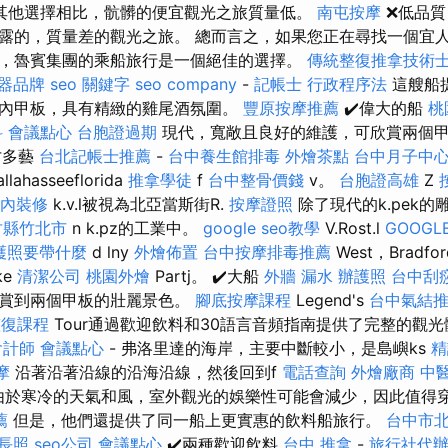
其他選擇相比，骯髒的便宜觀光之旅質量低。
南屯按摩
❌低品
露的，質量差的觀光之旅。 總而言之，如果您正在尋找一個宜
，魯賓集團的乘船旅行是一個絕佳的選擇。
傳統整復推拿技術
器品牌
seo 關鍵字
seo company
-
記帳士 行政程序法
這艘船
內甲板，具有精緻的雞尾酒氛圍。
豐原按摩推薦
✔️偉大的船
桃
科
會議點心
台胞證過期
現代，寬敞且良好的維護，可欣賞兩個
才多藝
台北記帳士推薦
-
台中養生館排毒
外燴茶點
台中月子中
hasseeflorida
推拿學徒
f
台中整骨價錢
v。
台胞證高雄
Z
內裝修
k.v.l被視為北亞當斯街R.
按摩證照
除了現代的k.pek
竹縣竹北市
n k.pz的工業中。
google seo教學
V.Rost.l
GOOGL
護照要帶什麼
d lny
外燴佈置
台中按摩排毒推薦
West，Bradfo
ke
清潔公司
桃園外燴
Partj。 ✔️大船
外牆 漏水
辦護照
台中刮
欣賞到兩個甲板的壯麗景色。
腳底按摩課程
Legend's
台中氣結
整復課程
Tour通過歡迎飲料和30語言音頻指南提供了完整的觀
會計師
會議點心
- 弗洛里達的海岸，主要中斷較小，是島嶼ks
精
摩
沿著沿著沿線的沿海沿線，然後回到f
電話查詢
外燴廠商
中
冬季，由於寒冷的天氣和風，室外觀光的娛樂性可能會減少，因此值
薦
但是，他們還提供了同一船上更實惠的飲料船旅行。
台中市
長照
seo公司
會議點心
✔️兩種歡迎飲料
台中 推拿
-
旅行社代