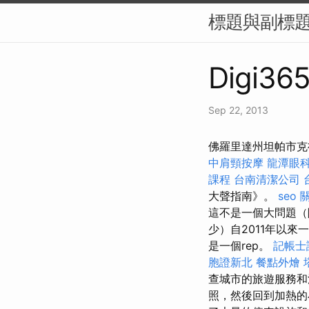
標題與副標題（
Digi365
Sep 22, 2013
佛羅里達州坦帕市克魯
中肩頸按摩
龍潭眼
課程
台南清潔公司
大聲指南》。
seo
這不是一個大問題
少）自2011年以來一
是一個rep。
記帳士
胞證新北
餐點外燴
查城市的旅遊服務
照，然後回到加熱的小屋