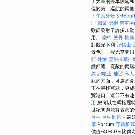
了大量的停車設施和2號航站
位於第二巡航的兩側
下午茶外燴
外燴buff
理 職業 勞損 南屯
歡節發射了許多加
用。
臺中 整骨 推薦
對觀光不利
記帳士 
景色），觀光空間很
筋
外燴
豐原按摩推
艘舒適，寬敞的兩層
薦
記帳士 補習
私人
觀的方面，可選的食
正在尋找寬鬆，更
覽港口，這並不有
用
您可以在瑪格麗
世紀初與歌舞表演
台中
台中刮痧
- 
摩
Portum
牙醫推薦
價值-40-50％