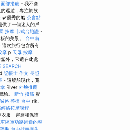
質
面部撥筋
- 我不會
人的巡遊，專注於飲
士
✔️優秀的船
茶會點
提供了一個迷人的戶
園 按摩
卡式台胞證
-
甲板的美景。
台中南
心
這次旅行包含所有
按摩
p
天母 按摩
的雕塑外，它還在此處
E SEARCH
rd
記帳士 作文
長照
痧
- 這艘船現代，寬
推拿
River
外燴推薦
光體驗。
新竹 撥筋
配
誠路 整復 台中
rik。
醫經絡按摩課程
得穿衣服，穿層和保護
北屯區軍功路周邊的整
辦護照
台中排毒養生