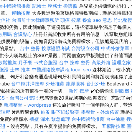
台中國術館推薦
記帳士 稅務士
換護照
為兒童提供慷慨的折扣，包
兒童。
運動按摩
大多數巡遊沿著瑪格麗特島南端，瑪格麗特橋和
徵信社
台灣前十大律師事務所
頭痛 按摩
餐盒
seo 意思
竹北整
勢和劣勢，因此我編制了這份清單，這些清單幾乎滿足了每個
有用嗎
會議點心
註冊並嘗試收集所有有用的信息，以幫助您組
提供便利的設備，例如音頻指南或免費檸檬水，但該船是現代的
要的景點。
台中 整骨
按摩證照考試
台灣設立公司
中式外燴菜單
供令人嘆為觀止的360°景觀，而兩個室內甲板則提供了舒適而
放鬆推薦
月子餐
卡式台胞證
台中 按摩 整骨
高級外燴
護理之家
胞證
士林 推拿
中醫經絡按摩課程
local seo
森林湖泊，較小的
塘。 匈牙利音樂會通過現場匈牙利民間音樂和舞蹈表演組織了
anube
台中輕井澤按摩
外燴推薦
龍潭眼科
台北外燴
Bouleva
/藝術宮的所有值得一看的一切。
新竹 按摩
✔️心情愉快
開飲機
CS
-
台灣公司登記
您感覺像20世紀初期的歌舞表演，忘記了兩
潑
新埔整骨
-
wordpress
這次旅行吸引了一個年輕的人群，營
摩課程
❌遠程聚會點
跳蚤
眼下細紋醫美
學整骨
-
外燴佈置
瑪格
少免費的檸檬水
牆壁 漏水 緊急處理
台中國術館推薦
台中油壓
搜
簽證
- 沒有亮點，只有在夏季提供的免費檸檬水。
五權路按摩
臺