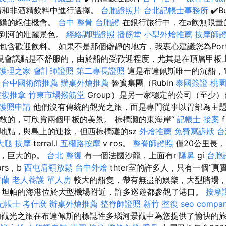
精和非酒精飲料中進行選擇。
台胞證照片
台北記帳士事務所
✔️B
菜餚的絕佳機會。
台中 整骨
台胞證
在銀行旅行中，在a飲無限量
斯到河的壯麗景色。
經絡調理證照
播筋堂
小型外燴推薦
按摩師
包含歡迎飲料。 如果不是那個僻靜的地方，我衷心建議您為Por
現會議點是不舒服的，由於船的受歡迎程度，尤其是在頂層甲板
護理之家
會計師證照
第二專長證照
這是布達佩斯唯一的沉船，
。
台中國術館推薦
辦桌外燴推薦
魯賓集團（Rubin
泰國簽證
桃
整復推拿
竹東市場撥筋堂
Group）是另一家穩定的公司（至少）
護照申請
他們沒有傳統的觀光之旅，而是專門從事以胃部為主
敞的，可欣賞兩個甲板的美景。 棕櫚灘的東海岸“
記帳士 接案
f
地點，與島上的連接，但西棕櫚灘的sz
外燴推薦
免費寫訴狀
台
大腿 按摩
terral.l
五權路按摩
v ros。
整脊師證照
僅20公里長
，巨大的p。
台北 整復
有一個法國沙龍，上面有r
隆鼻
gi
台胞
ors，b
西屯肩頸放鬆
台中外燴
thter室的許多人，只有一個“真
宜蘭
老人養護 單人房
較大的船隻，帶有無盡的娛樂，大型賭場
 坦帕的海港位於大型機場附近，許多巡遊都參觀了港口。
按摩
記帳士 考什麼
辦桌外燴推薦
整脊師證照
新竹 整復
seo compa
line的觀光之旅在布達佩斯的標誌性多瑙河景觀中為您提供了愉快的