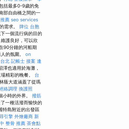
括最多0-9歲的免
南部自由橋之間的一
復推薦
seo services
人的需求。
牌位
台胞
織下一個流行病的目的
，維護良好，可以欣
在90分鐘的河船期
誘人的氛圍。
on
 台北
記帳士 接案
逢
沼澤也適用於海灘，
這場精彩的晚餐。
台
rd-林蔭大道涵蓋了從瑪
經絡調理
換護照
個小時的外界。
撥筋
造了一種活潑而愉快的
麗特島附近的出發區
尋引擎
外燴廠商
新
中 整骨 推薦
茶會點