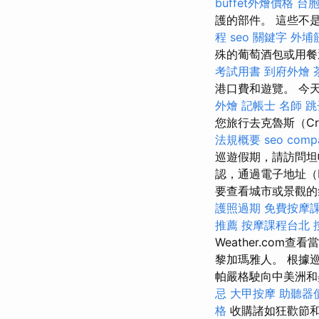
buffet外燴價格
台
護的部件。 這些不
程
seo 關鍵字
外埔
殊的葡萄酒包或用餐
考試用書
到府外燴
港口費和遊覽。 今
外燴
記帳士 名師
跳
您旅行去克魯斯（C
法規概要
seo comp
巡遊假期，請訪問坦
認，通過電子地址（
要查看城市或景觀的氣候
護照過期
免費按摩
推薦
按摩課程台北
Weather.co
黎加瑪雅人。 根據
帕嚴格駛向中美洲
忌
大甲按摩
助聽器
格
收購諸如狂歡節