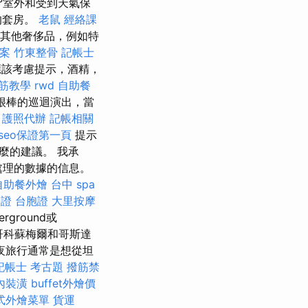
°室外和受到天氣保
的套房。
老鼠
經絡課
其他奢侈品，例如特
檔案
竹東整骨
記帳士
該考慮提示，酒精，
筋教學
rwd
自助餐
多很棒的巡迴演出，當
。
護照代辦
記帳相關
seo保證第一頁
提示
麼的建議。 我承
處理的數據的信息。
自助餐外燴
台中 spa
簽證
台胞證
大里按摩
erground或
西哥科蘇梅爾和哥斯達
夜旅行通常是想從坦
記帳士 考古題
撥筋禁
內裝潢
buffet外燴價
式外燴菜單
貨運