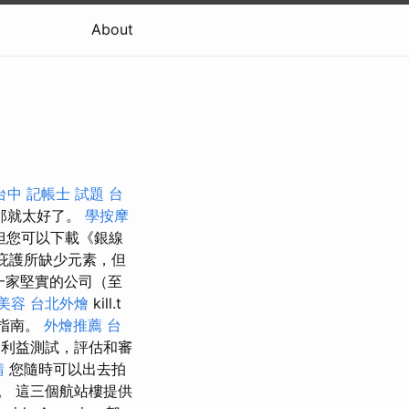
About
台中
記帳士 試題
台
那就太好了。
學按摩
，但您可以下載《銀線
庇護所缺少元素，但
ne是一家堅實的公司（至
美容
台北外燴
kill.t
指南。
外燴推薦
台
利益測試，評估和審
請
您隨時可以出去拍
at。 這三個航站樓提供