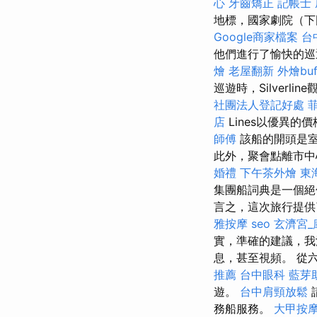
心
牙齒矯正
記帳士
地標，國家劇院（下
Google商家檔案
台
他們進行了愉快的巡
燴
老屋翻新
外燴buf
巡遊時，Silver
社團法人登記好處
店
Lines以優異
師傅
該船的開頭是室
此外，聚會點離市中
婚禮
下午茶外燴
東
集團船詞典是一個
言之，這次旅行提供
雅按摩
seo
玄濟宮_
實，準確的建議，我
息，甚至視頻。 從
推薦
台中眼科
藍芽
遊。
台中肩頸放鬆
務船服務。
大甲按