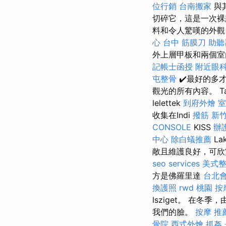
位行銷
台南搬家
與
切碎它，這是一次裸
料和令人驚嘆的外觀
心
台中 筋膜刀
助聽
外上層甲板和兩個室
記帳士函授
附近眼
屯整骨
✔️最好的多
觀光的所有內容。 Talla
lelettek
到府外燴
室
收集在Indi
撥筋 新
CONSOLE
KISS
辦
中心
除白蟻推薦
La
敞且維護良好，可
seo services
美式
方是佛羅里達
台北
換護照
rwd
桃園 按
lsziget。 在
我們的臉。
按摩 推
骨院
西式外燴
抓姦