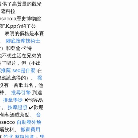
提供了高質量的觀光
薩科拉
nsacola歷史博物館
館F.K.pp介紹了公
tv。 表明的價格是本賽
同。
腳底按摩技術士
er）和亞倫·卡特
他不想生活在兄弟的
s錄製了唱片，但（不出
摩推薦
seo是什麼
在
們應該應得的）。
撥
沒有一首歌出名，他
很棒。
搜尋引擎
到達
。
推拿學徒
❌他容易
上。
按摩證照
✔️歡迎
訂購葡萄酒或茶點。
台
secco
自助餐外燴
品嚐飲料。
搬家費用
好
竹北 整復推拿
-
學