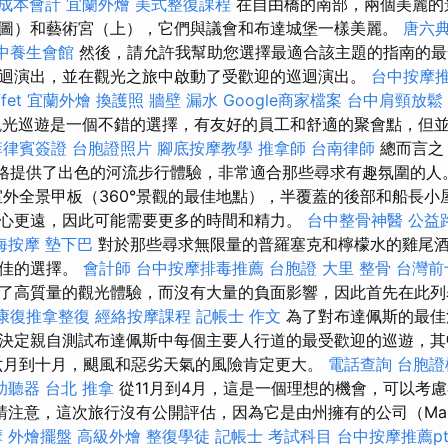
 成本會計
宜蘭外燴
美式整復課程
在自由橋的南部，兩個美麗的
圖）和藝術宮（上），它們與議會和布達城堡一樣美麗。
唐六
中養生會館
然後，請允許我幫助您選擇最適合該主題的指南的最
迴演出，並在觀光之旅中啟動了受歡迎的巡迴演出。
台中按摩推
fet
宜蘭外燴
換護照
牆壁 漏水
Google商家檔案
台中肩頸放鬆
line觀光巡遊是一個不錯的選擇，有友好的員工和舒適的聚會點，
菲律賓簽證
台胞證照片
腳底按摩教學
推拿師
台南律師
總而言之，
的價格提供了出色的河流步行體驗，非常適合那些尋求有趣氛圍的人
外全景甲板（360°景觀的最佳地點），半覆蓋的後部和船長小
心更遠，因此可能需要更多的時間和精力。
台中整骨神醫
公益
海按摩
墊下巴
對於那些尋求無限量的普羅塞克和檸檬水的雞尾
絕佳的選擇。
會計師
台中按摩排毒推薦
台胞證
大里 整骨
台灣前
了高質量的觀光體驗，而沒有大量的負面影響，因此首先在此
康復推拿整復
經絡按摩課程
記帳士 作文
為了對布達佩斯的最佳
決定親自測試布達佩斯中每個主要人行道的最受歡迎的巡遊，其
六月到十月，颶風和惡劣天氣的風險肯定更大。
電話查詢
台胞證
助聽器
台北 推拿
從11月到4月，這是一個理想的機會，可以考
請注意，這次旅行沒有公開評估，因為它是由州擁有的公司（Mah
摩
外燴擺盤
高級外燴
整復學徒
記帳士 考試科目
台中按摩推薦pt