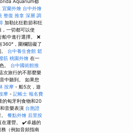
da Aquarium都
水
宜蘭外燴
台中外燴
統 整復 推拿 深層 調
得
加勒比狂歡節和狂
項，一切都可以使
船中進行選擇。 ❌
360°，圍欄阻礙了
利。
台中養生會館
鬆
撥筋
桃園外燴
在一
景色。
台中國術館推
這次旅行的不那麼樂
音中聽到。 如果您
林 按摩
- 船5次，遊
按摩
-
記帳士 報名費
的匈牙利食物和20
蹈和音樂表演
台胞證
者。
餐點外燴
后里按
直在運營。 ✔️卓越的
服務（例如音頻指南