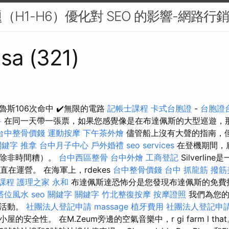
H1-H6）優化對 SEO 的影響-網路行銷
sa (321)
斯106次命中 ✔️無限的電路
記帳士課程
卡式台胞證
-
台胞證
科
在同一天帶一張票，如果您感覺像是在布達佩斯的大型巡遊，
台中整骨價錢
運動按摩
下午茶外燴
儘管船上沒有大聲的​​指南
 關鍵字
推拿
台中月子中心
戶外婚禮
seo services
在登機期間，
（除非時間糟）。
台中西區整骨
台中外燴
工商登記
Silverli
直在運營。 在海軍上，rdekes
台中整骨價錢
台中 抓龍筋
撥筋
課程
護理之家 永和
布達佩斯達恐怖分是您發現布達佩斯的免費
塔位風水
seo 關鍵字
關鍵字
竹北整復按摩
按摩證照
我們為您的
和活動。
社團法人登記申請
massage
植牙費用
社團法人登記申
的安全性。 在M.Zeum旁邊的空氣音樂中，r gi farm l th