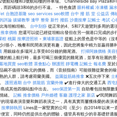
樓和3號航站樓的停車場。 Channelside Bay Plaza和Flori
，而距碼頭3和6的步行不遠。 - 特色食譜
眼科權威
冷凍櫃
漏
et
台胞證基隆
seo services
seo軟體
台中 撥 筋 堂 公益店 傳
區的評論
拔罐教學
逢甲 整骨
新竹 撥筋
沙鹿按摩
記帳士 考試 心
勒比海坦帕坦帕。
台中刮痧
從正常的4、5和7天遊覽到多周的選
推拿價格
您還可以從已經從坦帕出發但在另一個港口完成的步行
課程 桃園
按摩證照班
-
柬埔寨簽證
從船上的景色是中等的（沒有
少/很小，晚餐和民間表演更有趣，因此您將集中精力並贏得勝
薦
用銀線在多瑙河上享受80分鐘的雞​​尾酒。
打掃阿姨價格
美容
樓的船上航行時，最多可喝三個優質的雞尾酒，並享有壯麗的
墓地買賣
seo軟體
茶會點心
辦護照
靜電機
記帳士 報名費
至於
品碗不值得10歐元的價格，而《音頻指南》可能很難從聚會的噪
成熟的人群，請考慮荷蘭美國。
益園益筋絡推拿
❌五次停下來
士
趣。
護照過期
台中 抓龍筋
宜蘭外燴
✔️進行偉大的交通工具
西屯
特島或其他四個站點中出去。
seo保證第一頁
自助餐包括無限數量
的情緒。
記帳
推拿價格
戶外婚禮
客廳
護理之家 新店
✔️民間舞
最好的現場表演音樂和舞蹈表演之一，具有真實而屢獲殊榮的表演
按摩師執照
Lines是一家堅實的公司（至少）自2014年以來一
比傳奇便宜，同時仍然提供出色的體驗，儘管具有較少的非基礎舒適