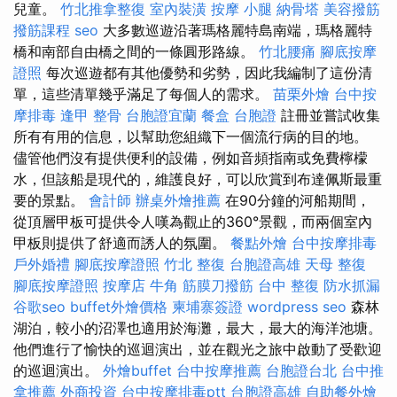
兒童。
竹北推拿整復
室內裝潢
按摩 小腿
納骨塔
美容撥筋
撥筋課程
seo
大多數巡遊沿著瑪格麗特島南端，瑪格麗特
橋和南部自由橋之間的一條圓形路線。
竹北腰痛
腳底按摩
證照
每次巡遊都有其他優勢和劣勢，因此我編制了這份清
單，這些清單幾乎滿足了每個人的需求。
苗栗外燴
台中按
摩排毒
逢甲 整骨
台胞證宜蘭
餐盒
台胞證
註冊並嘗試收集
所有有用的信息，以幫助您組織下一個流行病的目的地。
儘管他們沒有提供便利的設備，例如音頻指南或免費檸檬
水，但該船是現代的，維護良好，可以欣賞到布達佩斯最重
要的景點。
會計師
辦桌外燴推薦
在90分鐘的河船期間，
從頂層甲板可提供令人嘆為觀止的360°景觀，而兩個室內
甲板則提供了舒適而誘人的氛圍。
餐點外燴
台中按摩排毒
戶外婚禮
腳底按摩證照
竹北 整復
台胞證高雄
天母 整復
腳底按摩證照
按摩店
牛角 筋膜刀撥筋
台中 整復
防水抓漏
谷歌seo
buffet外燴價格
柬埔寨簽證
wordpress seo
森林
湖泊，較小的沼澤也適用於海灘，最大，最大的海洋池塘。
他們進行了愉快的巡迴演出，並在觀光之旅中啟動了受歡迎
的巡迴演出。
外燴buffet
台中按摩推薦
台胞證台北
台中推
拿推薦
外商投資
台中按摩排毒ptt
台胞證高雄
自助餐外燴