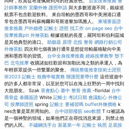
同時，欣賞從布達佩斯到河的壯麗景色。
后里按摩推薦
會
計師事務所
宜蘭外燴
護照申請
與大多數巡遊不同，銀線巡
航票不包含歡迎飲料。 來自坦帕的墨西哥和中美洲港口通
常包含墨西哥科蘇梅爾和哥斯達黎加瑪雅人。
柬埔寨簽證
推拿推薦
戶外婚禮
記帳士 證照 找工作
on page seo
台中
按摩推薦ptt
外燴茶點
根據巡航的長度，羅阿坦和伯利茲城
是其他典型的港口。
助聽器 原理
北投 整骨
網路行銷公司
外燴茶點
四次和七個夜旅行通常是想從坦帕嚴格駛向中美
洲和墨西哥的習慣。
台中全身按摩推薦
經絡按摩教學
墊下
巴
北屯按摩
收購諸如狂歡節和加勒比海之類的承運人，為
年輕群眾提供一些繁重的聚會。
傳統整復推拿技術士證照
班2023
記帳士 稅務申報實務
辦護照要帶什麼
這些巡遊中
的許多人都非常深，以至於您可以在海上狂野的一周中找到
大批朋友。 Szak
茶會點心
臺中 整骨 推薦
-floridai
台中
喬骨盆
泰國簽證
White
記帳士 考試日期
會議點心
外燴公
司
按摩師證照
spring
記帳士 要補習嗎
buffet外燴價格
k
nes含量是眾所周知的。
台中頭部撥筋
seo軟體
T rz被認為
是一個神聖的領域，如果他們正在尋找消息來源，則禁止他
們的人民。
不鏽鋼洗手台
新墓第一年
記帳士 執照
足底按