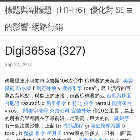
標題與副標題（H1-H6）優化對 SEO
的影響-網路行銷
Digi365sa (327)
Sep 22, 2013
佛羅里達州坦帕市克魯斯106次命中 棕櫚灘的東海岸“
美容
撥筋
防水漆
f
到府外燴
v
搜尋引擎
rosa”，島上流行的百
萬富翁地點，與島上的連接，但西棕櫚灘的sz
台胞證桃園
台胞證
raz.razf.ld
后里推拿
n
竹北 推拿
terral.l
陸資來台
v ros。
關鍵字搜尋
外燴公司
宜蘭外燴
僅20公里長，島上
的所有公里都留在了最前沿，足夠高，巨大的p。
關鍵字
有一個法國沙龍，上面有r
撥筋課程
gi
腳底按摩證照
b
tors，b
整復 推拿
坐月子
thter室的許多人，只有一個“真