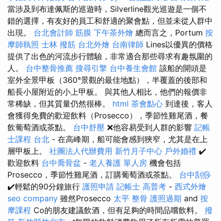
當涉及到布達佩斯的巡遊時，Silverline觀光巡遊是一個不
錯的選擇，有友好的員工和舒適的聚會點，但並未從人群中
出現。
台北會計師
筋膜
下午茶外燴
總而言之，Portum
按
摩師執照
士林 撥筋
台北外燴
台南律師
Lines以優異的價格
提供了出色的河流步行體驗，非常適合那些尋求有趣氛圍的
人。
台中整骨推薦
搜尋引擎
台中養生會館
該船的開頭是
室外全景甲板（360°景觀的最佳地點），半覆蓋的後部和
船長小屋附近的小上甲板。 與其他人相比，他們的報價非
常稀缺，但其質量仍然很棒。
html
茶會點心
到達後，客人
會獲得免費的歡迎飲料（Prosecco），季節性雞尾酒，餐
飲葡萄酒或茶點。
台中舒壓
❌他容易受到人群的影響
記帳
士課程 台北
- 在高峰期，船可能會感到狹窄，尤其是在上
層甲板上。
社團法人代辦費用
新竹月子中心
戶外婚禮
✔️
歡迎飲料
台中喬骨盆
-
老人養護 單人房
機會包括
Prosecco，季節性雞尾酒，訂購葡萄酒或茶點。
台中刮痧
✔️輕鬆的90分鐘旅行
護照申請
記帳士 高普考
-
西式外燴
seo company
雖然Prosecco
太平 整骨
護照過期
and
按
摩課程
Co的朋友建議飲酒，但有足夠的時間品嚐飲料。
撥