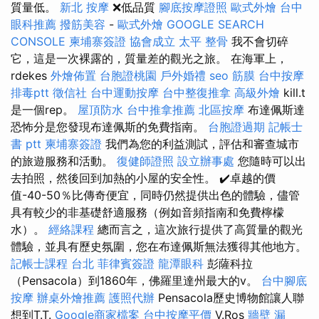
質量低。
新北 按摩
❌低品質
腳底按摩證照
歐式外燴
台中
眼科推薦
撥筋美容
-
歐式外燴
GOOGLE SEARCH
CONSOLE
柬埔寨簽證
協會成立
太平 整骨
我不會切碎
它，這是一次裸露的，質量差的觀光之旅。 在海軍上，
rdekes
外燴佈置
台胞證桃園
戶外婚禮
seo
筋膜
台中按摩
排毒ptt
徵信社
台中運動按摩
台中整復推拿
高級外燴
kill.t
是一個rep。
屋頂防水
台中推拿推薦
北區按摩
布達佩斯達
恐怖分是您發現布達佩斯的免費指南。
台胞證過期
記帳士
書 ptt
柬埔寨簽證
我們為您的利益測試，評估和審查城市
的旅遊服務和活動。
復健師證照
設立辦事處
您隨時可以出
去拍照，然後回到加熱的小屋的安全性。 ✔️卓越的價
值-40-50％比傳奇便宜，同時仍然提供出色的體驗，儘管
具有較少的非基礎舒適服務（例如音頻指南和免費檸檬
水）。
經絡課程
總而言之，這次旅行提供了高質量的觀光
體驗，並具有歷史氛圍，您在布達佩斯無法獲得其他地方。
記帳士課程 台北
菲律賓簽證
龍潭眼科
彭薩科拉
（Pensacola）到1860年，佛羅里達州最大的v。
台中腳底
按摩
辦桌外燴推薦
護照代辦
Pensacola歷史博物館讓人聯
想到T.T.
Google商家檔案
台中按摩平價
V.Ros
牆壁 漏