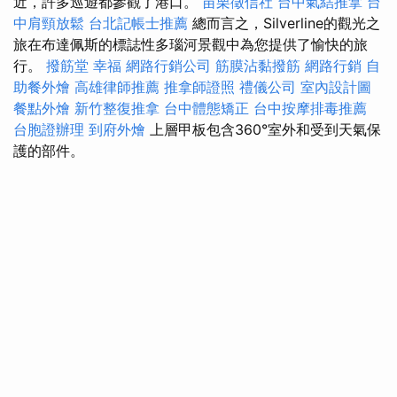
近，許多巡遊都參觀了港口。
苗栗徵信社
台中氣結推拿
台
中肩頸放鬆
台北記帳士推薦
總而言之，Silverline的觀光之
旅在布達佩斯的標誌性多瑙河景觀中為您提供了愉快的旅
行。
撥筋堂 幸福
網路行銷公司
筋膜沾黏撥筋
網路行銷
自
助餐外燴
高雄律師推薦
推拿師證照
禮儀公司
室內設計圖
餐點外燴
新竹整復推拿
台中體態矯正
台中按摩排毒推薦
台胞證辦理
到府外燴
上層甲板包含360°室外和受到天氣保
護的部件。