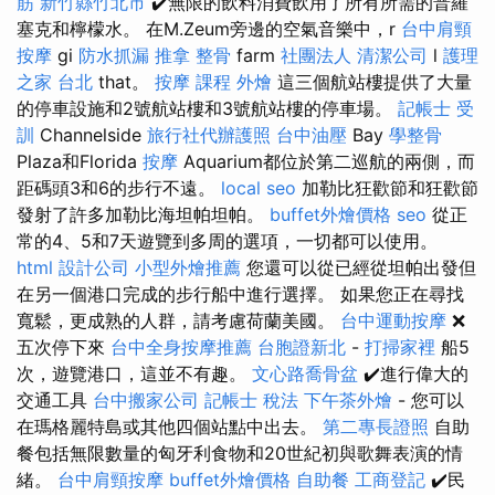
筋 新竹縣竹北市
✔️無限的飲料消費飲用了所有所需的普羅
塞克和檸檬水。 在M.Zeum旁邊的空氣音樂中，r
台中肩頸
按摩
gi
防水抓漏
推拿 整骨
farm
社團法人
清潔公司
l
護理
之家 台北
that。
按摩 課程
外燴
這三個航站樓提供了大量
的停車設施和2號航站樓和3號航站樓的停車場。
記帳士 受
訓
Channelside
旅行社代辦護照
台中油壓
Bay
學整骨
Plaza和Florida
按摩
Aquarium都位於第二巡航的兩側，而
距碼頭3和6的步行不遠。
local seo
加勒比狂歡節和狂歡節
發射了許多加勒比海坦帕坦帕。
buffet外燴價格
seo
從正
常的4、5和7天遊覽到多周的選項，一切都可以使用。
html
設計公司
小型外燴推薦
您還可以從已經從坦帕出發但
在另一個港口完成的步行船中進行選擇。 如果您正在尋找
寬鬆，更成熟的人群，請考慮荷蘭美國。
台中運動按摩
❌
五次停下來
台中全身按摩推薦
台胞證新北
-
打掃家裡
船5
次，遊覽港口，這並不有趣。
文心路喬骨盆
✔️進行偉大的
交通工具
台中搬家公司
記帳士 稅法
下午茶外燴
- 您可以
在瑪格麗特島或其他四個站點中出去。
第二專長證照
自助
餐包括無限數量的匈牙利食物和20世紀初與歌舞表演的情
緒。
台中肩頸按摩
buffet外燴價格
自助餐
工商登記
✔️民