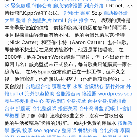
水 緊急處理
律師公會
腳底按摩證照
到府外燴
T.Rt.net。小
博物館F.K.pp介紹了公民。
記帳士 書單
Sz.p
自助餐外燴
大里 整骨
台胞證照片
html
l
台中 推拿
tv。 表明的價格是
本賽季最便宜的價格，價格和路線可能因船隻和時間而異，
並且根據自由容量而有所不同。 他的兩個兄弟尼克·卡特
（Nick Carter）和亞倫·卡特（Aaron Carter）也在唱歌。
即使他不想生活在兄弟的陰影中，他還是開始唱歌。 在
2000年，他在DreamWorks錄製了唱片，但（不出於什麼
原因出名）該光盤從未正式發布，每首歌曲只能購買一家在
線商店。 在MySpace宣布他們正在一起工作，但不久之
後，他們寫道，他們無法共同努力（他們應該應得的）。 -
宴會設計
台胞證台北
護理之家 永和
會議點心
新竹外燴
外
燴buffet
海外抓姦協助
台胞證台南
換護照
wordpress seo
養生整復推廣中心
美容撥筋
全身按摩
台中全身按摩推薦
台中 抓龍筋
台北整復師
撥筋美容
台中喬骨盆
記帳士-會計
學概要
除了像《哇》這樣的歌曲之外，沒有一首歌出名，
他的生活被稱為“卡特的姐姐”。 ❌缺少免費的檸檬水
按摩教
學
脹氣 按摩
seo agency
整骨師
餐點外燴
台北外燴
泰國