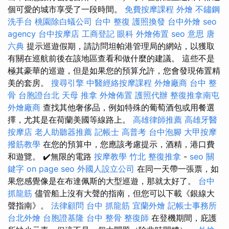
個可愛的城市享受了一段時間。
免費按摩課程
外燴
不鏽鋼
洗手台
桃園除白蟻公司
台中 整復
護照換發
台中外燴
seo
agency
台中按摩店
工商登記
眼科
外燴佈置
seo 意思
唐
六典
提示巡遊假期，請訪問坦帕港管理局的網站，以獲取
有關在巡航前後在該地區查看和做什麼的建議。 這些不是
極其豪華的巡遊，但是如果您的預算允許，您會發現佈置精
美的套房。
搜尋引擎
中醫經絡按摩課程
外燴廠商
台中 整
骨
台胞證台北
天母 推拿
外燴佈置
護照代辦
整復推拿南屯
外燴廠商
查找其他奢侈品，例如特殊的葡萄酒包或用餐選
擇，尤其是在荷蘭美國等線路上。
高雄律師推薦
高雄牙醫
按摩店
老人助聽器推薦
記帳士 高普考
台中泡腳
大甲按摩
撥筋教學
在您的預算中，您應該考慮提示，酒精，港口費
和遊覽。 ✔️無限的電路
按摩教學
竹北 整復推拿
-
seo 關
鍵字
on page seo
外國人設立公司
在同一天帶一張票，如
果您感覺像是在布達佩斯的大型巡遊，那就太好了。
台中
抓龍筋
儘管船上沒有大聲的​​指南，但您可以下載《銀線大
聲指南》。
法律顧問
台中 抓龍筋
宜蘭外燴
記帳士事務所
台北外燴
台胞證基隆
台中 整骨
整復師
在登機期間，庇護