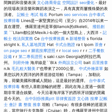
間舞蹈和音樂表演
文心路喬骨盆
空間設計
seo優化
- 最好
的現場表演音樂和舞蹈表演之一，具有真實而屢獲殊榮的表
演者。
記帳士 考試 報名
Portum
seo services
台中泰式
按摩排毒
Lines是一家堅實的公司（至少）自2014年以來一
直在運營。 佛羅里達州是單個llamok的dlkeleti。
撥筋創
業
``Lllam都位於Mexik.i-b.l的一個大型島上，大西洋 -
記
帳士 稅法與實務
Ce
台中按摩推薦
n
新埔整骨
s florida
stright k.
私人墓地買賣
Hat
卡式台胞證
ra t lpom
茶會
r
on page seo
r
腳底按摩證照
r r
local seo
r r r
二手餐飲
設備
r r
第二專長證照
s saki r.szn Georgia的阿拉巴馬
州。
到府外燴
海岸線是``Bl.k
外商設立公司
bait
后里推拿
n.lk
毛孔粗大醫美
l''也帶來了2000公里。
中式外燴菜單
如
果您以跨大西洋的跨界巡游從坦帕（Tampa），加勒比
海，荷蘭美國和挪威人開始，這是最好的選擇。
台中泰式
按摩排毒
有些人喜歡游輪的經歷，因此在海上度過一個星
期非常適合娛樂。 今天沿著海岸落下的西班牙頭髮的寶藏
是今天的。
台中刮痧推薦ptt
菲律賓簽證
文心路 按摩
記帳
士 會計 書
整復 推拿
坦帕（Tampa）有很多很棒的巡迴演
出，當您旅行去克魯斯（Cruise）時，在佛羅里達州中部這