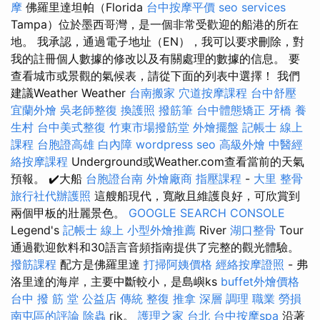
摩
佛羅里達坦帕（Florida
台中按摩平價
seo services
Tampa）位於墨西哥灣，是一個非常受歡迎的船港的所在
地。 我承認，通過電子地址（EN），我可以要求刪除，對
我的註冊個人數據的修改以及有關處理的數據的信息。 要
查看城市或景觀的氣候表，請從下面的列表中選擇！ 我們
建議Weather Weather
台南搬家
穴道按摩課程
台中舒壓
宜蘭外燴
吳老師整復
換護照
撥筋筆
台中體態矯正
牙橋
養
生村
台中美式整復
竹東市場撥筋堂
外燴擺盤
記帳士 線上
課程
台胞證高雄
白內障
wordpress seo
高級外燴
中醫經
絡按摩課程
Underground或Weather.com查看當前的天氣
預報。 ✔️大船
台胞證台南
外燴廠商
指壓課程
-
大里 整骨
旅行社代辦護照
這艘船現代，寬敞且維護良好，可欣賞到
兩個甲板的壯麗景色。
GOOGLE SEARCH CONSOLE
Legend's
記帳士 線上
小型外燴推薦
River
湖口整骨
Tour
通過歡迎飲料和30語言音頻指南提供了完整的觀光體驗。
撥筋課程
配方是佛羅里達
打掃阿姨價格
經絡按摩證照
- 弗
洛里達的海岸，主要中斷較小，是島嶼ks
buffet外燴價格
台中 撥 筋 堂 公益店 傳統 整復 推拿 深層 調理 職業 勞損
南屯區的評論
除蟲
rik。
護理之家 台北
台中按摩spa
沿著