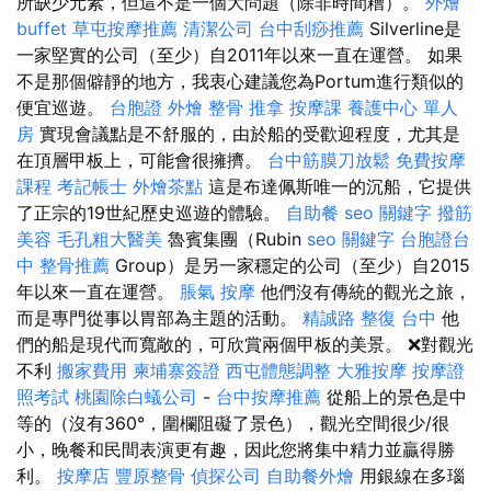
所缺少元素，但這不是一個大問題（除非時間糟）。
外燴
buffet
草屯按摩推薦
清潔公司
台中刮痧推薦
Silverline是
一家堅實的公司（至少）自2011年以來一直在運營。 如果
不是那個僻靜的地方，我衷心建議您為Portum進行類似的
便宜巡遊。
台胞證
外燴
整骨 推拿
按摩課
養護中心 單人
房
實現會議點是不舒服的，由於船的受歡迎程度，尤其是
在頂層甲板上，可能會很擁擠。
台中筋膜刀放鬆
免費按摩
課程
考記帳士
外燴茶點
這是布達佩斯唯一的沉船，它提供
了正宗的19世紀歷史巡遊的體驗。
自助餐
seo 關鍵字
撥筋
美容
毛孔粗大醫美
魯賓集團（Rubin
seo 關鍵字
台胞證台
中
整骨推薦
Group）是另一家穩定的公司（至少）自2015
年以來一直在運營。
脹氣 按摩
他們沒有傳統的觀光之旅，
而是專門從事以胃部為主題的活動。
精誠路 整復 台中
他
們的船是現代而寬敞的，可欣賞兩個甲板的美景。 ❌對觀光
不利
搬家費用
柬埔寨簽證
西屯體態調整
大雅按摩
按摩證
照考試
桃園除白蟻公司
-
台中按摩推薦
從船上的景色是中
等的（沒有360°，圍欄阻礙了景色），觀光空間很少/很
小，晚餐和民間表演更有趣，因此您將集中精力並贏得勝
利。
按摩店
豐原整骨
偵探公司
自助餐外燴
用銀線在多瑙