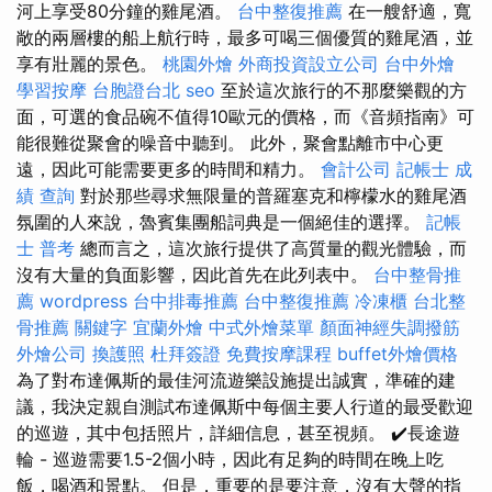
河上享受80分鐘的雞​​尾酒。
台中整復推薦
在一艘舒適，寬
敞的兩層樓的船上航行時，最多可喝三個優質的雞尾酒，並
享有壯麗的景色。
桃園外燴
外商投資設立公司
台中外燴
學習按摩
台胞證台北
seo
至於這次旅行的不那麼樂觀的方
面，可選的食品碗不值得10歐元的價格，而《音頻指南》可
能很難從聚會的噪音中聽到。 此外，聚會點離市中心更
遠，因此可能需要更多的時間和精力。
會計公司
記帳士 成
績 查詢
對於那些尋求無限量的普羅塞克和檸檬水的雞尾酒
氛圍的人來說，魯賓集團船詞典是一個絕佳的選擇。
記帳
士 普考
總而言之，這次旅行提供了高質量的觀光體驗，而
沒有大量的負面影響，因此首先在此列表中。
台中整骨推
薦
wordpress
台中排毒推薦
台中整復推薦
冷凍櫃
台北整
骨推薦
關鍵字
宜蘭外燴
中式外燴菜單
顏面神經失調撥筋
外燴公司
換護照
杜拜簽證
免費按摩課程
buffet外燴價格
為了對布達佩斯的最佳河流遊樂設施提出誠實，準確的建
議，我決定親自測試布達佩斯中每個主要人行道的最受歡迎
的巡遊，其中包括照片，詳細信息，甚至視頻。 ✔️長途遊
輪 - 巡遊需要1.5-2個小時，因此有足夠的時間在晚上吃
飯，喝酒和景點。 但是，重要的是要注意，沒有大聲的​​指