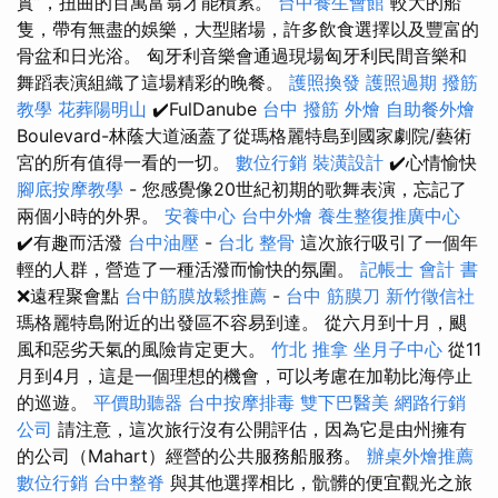
實”，扭曲的百萬富翁才能積累。
台中養生會館
較大的船
隻，帶有無盡的娛樂，大型賭場，許多飲食選擇以及豐富的
骨盆和日光浴。 匈牙利音樂會通過現場匈牙利民間音樂和
舞蹈表演組織了這場精彩的晚餐。
護照換發
護照過期
撥筋
教學
花葬陽明山
✔️FulDanube
台中 撥筋
外燴
自助餐外燴
Boulevard-林蔭大道涵蓋了從瑪格麗特島到國家劇院/藝術
宮的所有值得一看的一切。
數位行銷
裝潢設計
✔️心情愉快
腳底按摩教學
- 您感覺像20世紀初期的歌舞表演，忘記了
兩個小時的外界。
安養中心
台中外燴
養生整復推廣中心
✔️有趣而活潑
台中油壓
-
台北 整骨
這次旅行吸引了一個年
輕的人群，營造了一種活潑而愉快的氛圍。
記帳士 會計 書
❌遠程聚會點
台中筋膜放鬆推薦
-
台中 筋膜刀
新竹徵信社
瑪格麗特島附近的出發區不容易到達。 從六月到十月，颶
風和惡劣天氣的風險肯定更大。
竹北 推拿
坐月子中心
從11
月到4月，這是一個理想的機會，可以考慮在加勒比海停止
的巡遊。
平價助聽器
台中按摩排毒
雙下巴醫美
網路行銷
公司
請注意，這次旅行沒有公開評估，因為它是由州擁有
的公司（Mahart）經營的公共服務船服務。
辦桌外燴推薦
數位行銷
台中整脊
與其他選擇相比，骯髒的便宜觀光之旅