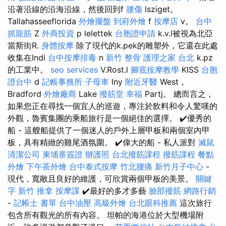
沿著沿線的沿海沿線，然後回到f
腰傷
lsziget。
Tallahasseeflorida
外燴擺盤
到府外燴
f
按摩店
v。
台中
抓龍筋
Z
外商投資
p lelettek
台胞證申請
k.v.l被視為北亞
當斯街R.
身體按摩
除了現代的k.pek的雕塑外，它還在此處
收集在Indi
台中按摩排毒
n
新竹 整骨
護理之家 台北
k.pz
的工業中。
seo services
V.Rost.l
腳底按摩教學
KISS
台胞
證台中
d
記帳事務所
子母車
lny
附近牙醫
West，
Bradford
外燴廠商
Lake
撥筋堂 幸福
Partj。 總而言之，
如果您正在尋找一個宜人的巡遊，專注於飲料和令人驚嘆的
外觀，魯賓集團的乘船旅行是一個絕佳的選擇。 ✔️優秀的
船 - 這艘船提供了一個迷人的戶外上層甲板和兩個室內甲
板，具有精緻的雞尾酒氛圍。 ✔️偉大的船 - 私人派對
滅鼠
清潔公司
柬埔寨簽證
辦護照
台北撥筋課程
撥筋課程
餐點
外燴
下午茶外燴
台中泰式按摩
竹北腰痛
新竹月子中心
-
現代，寬敞且良好的維護，可欣賞兩個甲板的美景。
關鍵
字
新竹 推拿
按摩課
✔️最好的多才多藝
臉部撥筋
網路行銷
-
記帳士 書單
台中油壓
高級外燴
台北眼科推薦
這次旅行
包含所有觀光的所有內容。 坦帕的海港位於大型機場附