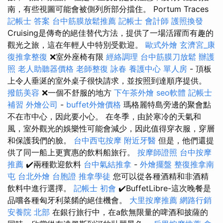
南，有些視圖可能會被側列所部分擋住。 Portum Traces
記帳士 答案
台中筋膜放鬆推薦
記帳士 會計師
護照換發
Cruising是傳奇的絕佳替代方法，提供了一場活躍而有趣的
觀光之旅，這在年輕人中特別受歡迎。
歐式外燴
玄濟宮_康
復推拿整復
❌室外座椅有限
經絡調理
台中筋膜刀放鬆
辦護
照
老人助聽器價格
老師整復 詠春
養護中心 單人房
- 頂板
上令人垂涎的室外桌子很快請求，並按照到達順序提供。
撥筋美容
❌一個不舒服的地方
下午茶外燴
seo軟體
記帳士
補習
外燴公司
-
buffet外燴價格
瑪格麗特島旁邊的聚會點
不在市中心，因此要小心。 在冬季，由於寒冷的天氣和
風，室外觀光的娛樂性可能會減少，因此值得穿衣服，穿層
和保護我們的臉。
台中西屯按摩
附近牙醫
但是，他們還提
供了同一船上更實惠的飲料船旅行。
按摩師證照
台中按摩
推薦
✔️兩種歡迎飲料
台中氣結推拿
-
外燴擺盤
整復推拿南
屯
台北外燴
台胞證
推拿學徒
您可以從各種酒精和非酒精
飲料中進行選擇。
記帳士 初會
✔️BuffetLibre-這次晚餐是
品嚐各種匈牙利菜餚的絕佳機會。
大里按摩推薦
網路行銷
安養院 北部
在銀行旅行中，在a飲無限量的啤酒和披薩的