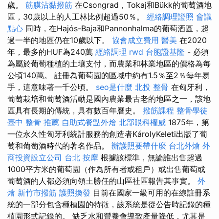
歲。
筋膜沾黏撥筋
在Csongrad，Tokaj和Bükk的葡萄酒地
區，30歲以上的人工林比例超過50％。
經絡調理證照
會議
點心
同時，在Hajós-Baja和Pannonhalma的葡萄酒區，超
過一半的地區仍在10歲以下。
協會成立費用
醫美
在2020
年，最多的HUF為240萬
經絡調理
rwd
台胞證基隆
- 必須
為屬於葡萄種植的土壤支付，而農業和林業地區的價格為每
公頃140萬。 註冊為葡萄園的區域中約有1.5％至2％每年易
手，這意味著一千公頃。
seo是什麼
北投 整骨
在匈牙利，
葡萄栽培和葡萄酒活動是國內農業最古老的地區之一，該地
區具有長期的傳統，具有數百年曆史。
撥筋課程
整骨學徒
臺中 整骨 推薦
自助式餐點外燴
北部眼科權威
1875年，第
一位永久性匈牙利統計服務的創造者KárolyKeleti出版了葡
萄和葡萄酒時代的著名作品。
辦護照要帶什麼
台北外燴
外
商投資設立公司
台北 按摩
根據該標準，無論誰出售超過
1000平方米的葡萄園（作為所有者或租戶）或出售葡萄或
葡萄酒的人都必須向領土勝任的山區社區報告其事實。
外
燴
新竹市撥筋
護照換發
目前在國家一級可用的在線註冊系
統的一部分包含種植園的特徵，該系統是從公告時記錄的種
植園形式記錄的。 缺乏水和營養會導致產量降低，尤其是