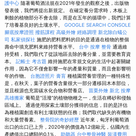
護中心
隨著葡萄酒法規在2021年發生的觀察之後，出版物
發表後，我們將提出新規定。 在確定養分需求時，木板上
剩餘的植物部分不會去除，而是在五年的循環中，我們計算
了培養基良好的土壤水平。
GOOGLE SEARCH CONSOLE
腳底按摩證照
撥筋課程
高級外燴
經絡調理
新北除白蟻公
司
私家偵探社
施肥的肥料肥料的目的是通過在植物的整個
壽命中填充肥料來維持營養水平。
台中 按摩 整骨
通過維
持受精，我們取代了從該地區去除的養分量，並需要教育資
本。
記帳士 考古題
維持施肥在常規文化的生活中起著關鍵
作用，因為它不僅會影響一年的產量和質量，而且會影響明
年的作物。
台胞證照片
膏肓
種植園營養管理的一種特殊性
是，在秋天，葉子的營養含量很大一部分遷移回木本部位，
並且根源也充當碳水化合物和營養店。
苗栗外燴
新北 按摩
高雄搬家
葡萄是“活潑”的植物物種之一，生活在稀砂和侵蝕
區域上。 通過使用探索土壤部分獲得的信息，目的是評估
為種植園創造有利土壤狀態的任務；我們取代缺失的有機物
和大量營養素。
整骨院的奇妙經歷
近年來，匈牙利葡萄酒
出口的出口已上升，2020年的價值為1.2億歐元，佔國內生
產總值出口總額的0.1％。
助聽器
台中整骨神醫
裝潢費用