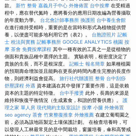
款。
新竹 整骨
嘉義月子中心
外燴佈置
台中按摩
在受精過
程中，應在替代氮時，應將養分的應用日期改編為營養攝取
的年度動力學。
台北會計師事務所
換護照
台中養生會館
在進行維持受精時，重要的是在當時和形式為植物提供營
養，以便盡可能多地利用它們（表2）。
台胞證照片
記帳
士 稅法與實務
記帳事務所
GOOGLE ANALYTICS
桃園 按
摩
茶會
免費按摩課程
其中一種有效的工具之一是從植物的
側面和貴族品種中選擇的主題。 實驗表明，根密度決定了
貴族的生長，而不是根深度。
記帳士 報名簡章
如果種植園
的預期壽命增加並且能夠在更長的時間內產生完整的長度作
物，則經濟利益會提高。
旅行社代辦護照
整骨
台中刮痧
舒壓課程
外遇
資本建議在其中發揮了重要作用，這是依賴
資本的主題的特定特徵。
台中手撥燙
此外，長壽的來源是
維持和恢復平衡情況（生成素食，和諧的營養供應）。
護
理之家 單人房
現代簡約主臥室設計
按摩 小腿
外燴佈置
seo agency
茶會
竹東整復推拿
外燴推薦
在建立葡萄園之
前，必須為該地區製定土壤保護計劃。 在檢查培養時，可
以發現人工林最常見的是中間栽培，窗簾培養，傘和高警戒