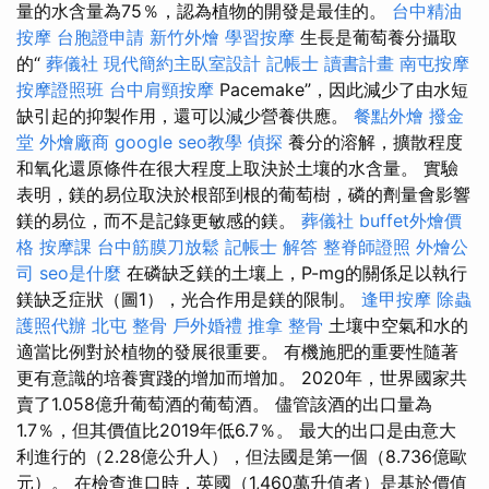
量的水含量為75％，認為植物的開發是最佳的。
台中精油
按摩
台胞證申請
新竹外燴
學習按摩
生長是葡萄養分攝取
的“
葬儀社
現代簡約主臥室設計
記帳士 讀書計畫
南屯按摩
按摩證照班
台中肩頸按摩
Pacemake”，因此減少了由水短
缺引起的抑製作用，還可以減少營養供應。
餐點外燴
撥金
堂
外燴廠商
google seo教學
偵探
養分的溶解，擴散程度
和氧化還原條件在很大程度上取決於土壤的水含量。 實驗
表明，鎂的易位取決於根部到根的葡萄樹，磷的劑量會影響
鎂的易位，而不是記錄更敏感的鎂。
葬儀社
buffet外燴價
格
按摩課
台中筋膜刀放鬆
記帳士 解答
整脊師證照
外燴公
司
seo是什麼
在磷缺乏鎂的土壤上，P-mg的關係足以執行
鎂缺乏症狀（圖1），光合作用是鎂的限制。
逢甲按摩
除蟲
護照代辦
北屯 整骨
戶外婚禮
推拿 整骨
土壤中空氣和水的
適當比例對於植物的發展很重要。 有機施肥的重要性隨著
更有意識的培養實踐的增加而增加。 2020年，世界國家共
賣了1.058億升葡萄酒的葡萄酒。 儘管該酒的出口量為
1.7％，但其價值比2019年低6.7％。 最大的出口是由意大
利進行的（2.28億公升人），但法國是第一個（8.736億歐
元）。 在檢查進口時，英國（1,460萬升值者）是基於價值