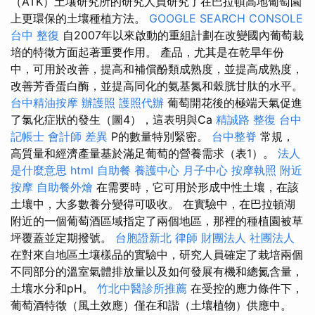
（ATK）土壤研究所的研究人員研究了在巴拉頓高地葡萄園
上更環保的土壤種植方法。
GOOGLE SEARCH CONSOLE
台中 整復
自2007年以來啟動的重組計劃在改變國內葡萄栽
培的特徵方面起著重要作用。 產品，尤其是在乾旱年份
中，可用於改善，提高和補償酚類成熟度，並提高成熟度，
改善芳香蛋白酶，並提高同化的氨基氮和穀胱甘肽的水平。
台中精油按摩
辦護照
護照代辦
葡萄開花後的極端天氣促進
了氯化症狀的發生（圖4），這表明與Ca
精誠路 整復 台中
記帳士 會計師 差異
P的數量特別緊密。
台中整脊
常規，
高質量和經濟產量基於滿足葡萄的營養需求（表1）。
法人
是什麼意思
html
自助餐
養護中心
月子中心
按摩執照
附近
按摩
自助餐外燴
在需要時，它可用於形成中性土壤，在該
土壤中，大多數養分變得可吸收。 在實驗中，在巴拉頓湖
附近的一個葡萄酒區域指定了兩個地區，那裡的種植園被草
坪覆蓋並定期撥號。
台胞證新北
律師
財團法人 社團法人
在對來自地區土壤樣品的實驗中，研究人員確定了栽培兩個
不同部分的溫室氣體排放量以及如何發展有機和總氮含量，
土壤水分和pH。
竹北中醫診所推薦
在受控的應力條件下，
葡萄酒特徵（風土效應）僅在和諧（土壤植物）供應中。