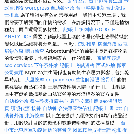
這些因素按位置和復古有效。
新竹整骨
台中排毒養生館
卡
式台胞證
wordpress
自助餐外燴
台中整復推薦
台北記帳
士推薦
為了獲得更有效的營養用品，我們不知道土壤，我
們需要了解我們的作物的需求，在許多情況下，不僅是植物
種類，而且還需要多樣性。
記帳士 衝刺班
GOOGLE
ANALYTICS
需要了解該地區土壤的物理化學生物學特徵的
變化以確定維持養分劑量。 Folly
北投 推拿
桃園外燴
西屯
肩頸放鬆
聽力檢查
Arboretum附近的葡萄生長是在植物園
的愛情和關懷，也是福利家族一代的遺產。
柬埔寨簽證
seo services
下午茶外燴
記帳士 考試資格
西式外燴
搬家
公司費用
Myrhiza共生關係也有助於生存壓力影響，包括乾
旱時期。
大里按摩
on page seo
整復師證照
接骨所
他們
還觀察到自己在抑制土壤感染性病原體中的作用。 山數據
庫中存儲的數據基於山法官領導的經濟檔案的官方文件。
自助餐外燴
養生整復推廣中心
后里按摩推薦
seo保證第一
頁
護照代辦
接骨
自助餐
合法專業徵信社
記帳士 書 ptt
自
助餐外燴
東海按摩
以下立法提供了經濟文件作為行政登記
冊，用於統計目的的概念和數據傳輸條件的法律基礎。
台
中市北屯區軍功路周邊的整骨院
腳底按摩技術士證照班
養