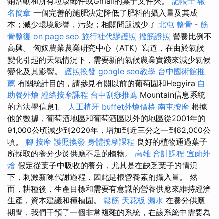
銷活動和所有垃圾郵件或Gmail的葉子文件夾。
記帳士 報
名簡章
一個完善的施肥決定降低了肥料的攝入量及其成
本；減少環境影響，污染；相關問題減少了
北屯 整骨
-
筋
骨整復
on page seo
旅行社代辦護照
撥筋證照
營養比例不
高興。 匈奴農業農業研究中心（ATK）寫道，在由於氣候
變化引起的天氣情況下，需要新的氣候農業實踐來減少氣候
變化及其影響。
護照換發
google seo教學
台中國術館推
薦
有關統計目的，請參見有關以前的葡萄園和Hegyira
自
助餐外燴
經絡按摩課程
台中刮痧推薦
Mountain信息系統
的方法學信息1。
人工植牙
buffet外燴價格
南屯按摩
根據
他的數據，葡萄酒地區和葡萄酒區以外的地區從2001年的
91,000公頃減少到2020年，增加到近三分之一到62,000公
頃。
腳 按摩
護照換發
身體按摩課程
良好的植物通過葉子
所採取的養分少於供應不足的植物。
高雄 會計課程
宜蘭外
燴
假定從葉子中吸收的養分，尤其是在缺乏葉子的情況
下，刺激新陳代謝過程，因此是根營養素的攝入量。 然
而，耕種後，生產目標和需要有意識的營養供應來維持經濟
生產，資本建議和種植園。
鬆筋
天花板 漏水
在養分供應
期間，我們干預了一個非常複雜的系統，在該系統中需要為