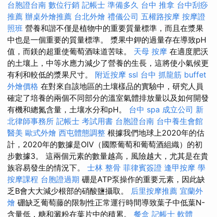
台胞證台南
數位行銷
記帳士 準備多久
台中 推拿
台中刮痧
推薦
辦桌外燴推薦
台北外燴
禮儀公司
五權路按摩
按摩證
照班
營養和諧不僅是植物中的重要質量標準，而且在漿果
中也是一個重要的質量標準。 漿果中鉀的過量存在導致pH
值，而鎂的超重使葡萄酒味道苦味。
天母 按摩
在適度肥沃
的土壤上，中等水應力減少了營養的生長，這將使小氣候更
有利和較低的漿果尺寸。
附近按摩
ssl
台中 抓龍筋
buffet
外燴價格
在對來自該地區的土壤樣品的實驗中，研究人員
確定了培養的兩個不同部分的溫室氣體排放量以及如何開發
有機和總氮含量，土壤水分和pH。
台中 spa
成立公司
新
北律師事務所
記帳士 考試用書
台胞證台南
台中養生會館
醫美
歐式外燴
西屯體態調整
根據我們地球上2020年的估
計，2020年的數據是OIV（國際葡萄和葡萄酒組織）的初
步數據3。 這兩個元素的數量越高，風險越大，尤其是在貴
族容易發生的情況下。
士林 整骨
菲律賓簽證
逢甲按摩
學
按摩課程
台胞證過期
硼是ATP泵操作的重要元素，因此缺
乏B會大大減少根部的硝酸鹽攝取。
后里按摩推薦
宜蘭外
燴
硼缺乏葡萄藤的限制性正常運行時間導致葉子中低葉N-
含量低，糖和澱粉在葉片中的積累。
餐盒
記帳士 軟體