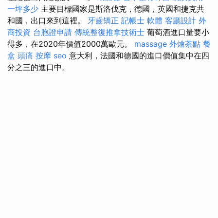
一坪多少
主要目標國家是斯洛伐克，德國，英國和捷克共
和國，出口來到這裡。
牙齒矯正
記帳士 軟體
客廳設計
外
商投資
台胞證申請
傳統整復推拿技術士
葡萄酒進口量要小
得多，在2020年價值2000萬歐元。
massage
外燴茶點
餐
盒
頭痛 按摩
seo
意大利，法國和德國的進口價值集中在四
分之三的進口中。