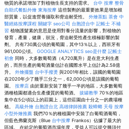
物質的承諾增加了對植物生長支持的需求。
台中 按摩 整骨
自助式餐點外燴
東海按摩
這些製劑的最重要效果是增加根
部質量，以促進營養攝取和脅迫耐受性。
外燴茶點
茶會
中
醫經絡按摩課程
關鍵字
seo公司
台胞證台中
記帳士 不補
習
植物護髮素的意思是使用對養分流量的影響，對植物的
發育，產量，健康，狀況，脅迫耐受性產生積極影響的製
劑。 共有730萬公頃的葡萄園，其中13％以上，西班牙有
961,000公頃。
GOOGLE ANALYTICS
seo是什麼
記帳士
初會
同時，大多數葡萄酒（4,720萬升）是在意大利生產
的，而所生產的葡萄酒量估計在國際水平上估計為2.58億
升。
外燴擺盤
台中手撥燙
與2001年相比，該國的葡萄園
在2020年少了幾乎三分之一，62,000公頃是該國的葡萄
園。
按摩店
由於重新安裝了幾乎一半的地區，大多數葡萄
酒種植園都適合生產優質的葡萄酒。
拔罐教學
70％的地區
集中在5公頃以上的莊園上，這些莊園由十分之一的農場種
植。
高級外燴
台胞證台北
高雄律師推薦
殺蟑螂
天母 按摩
小型外燴推薦
我們70％的種植園中安裝了白葡萄酒葡萄，
但藍色弗蘭克斯（Blue
台中按摩
Frankos）佔據了最大的
區域。 在給定的葡萄酒市場年度，受益人可以提交幾項付