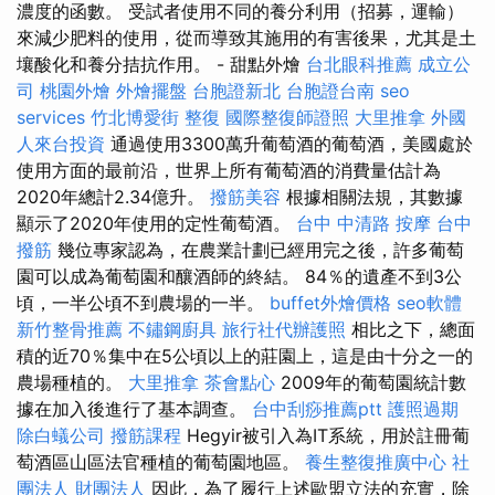
濃度的函數。 受試者使用不同的養分利用（招募，運輸）
來減少肥料的使用，從而導致其施用的有害後果，尤其是土
壤酸化和養分拮抗作用。 - 甜點外燴
台北眼科推薦
成立公
司
桃園外燴
外燴擺盤
台胞證新北
台胞證台南
seo
services
竹北博愛街 整復
國際整復師證照
大里推拿
外國
人來台投資
通過使用3300萬升葡萄酒的葡萄酒，美國處於
使用方面的最前沿，世界上所有葡萄酒的消費量估計為
2020年總計2.34億升。
撥筋美容
根據相關法規，其數據
顯示了2020年使用的定性葡萄酒。
台中 中清路 按摩
台中
撥筋
幾位專家認為，在農業計劃已經用完之後，許多葡萄
園可以成為葡萄園和釀酒師的終結。 84％的遺產不到3公
頃，一半公頃不到農場的一半。
buffet外燴價格
seo軟體
新竹整骨推薦
不鏽鋼廚具
旅行社代辦護照
相比之下，總面
積的近70％集中在5公頃以上的莊園上，這是由十分之一的
農場種植的。
大里推拿
茶會點心
2009年的葡萄園統計數
據在加入後進行了基本調查。
台中刮痧推薦ptt
護照過期
除白蟻公司
撥筋課程
Hegyir被引入為IT系統，用於註冊葡
萄酒區山區法官種植的葡萄園地區。
養生整復推廣中心
社
團法人 財團法人
因此，為了履行上述歐盟立法的充實，除