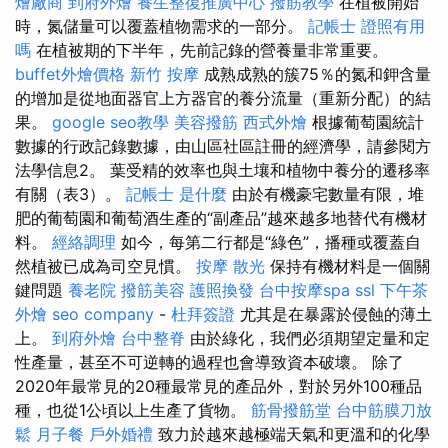
燴廠商
到府外燴
養生整復推廣中心
撥筋教學
在植被開始
時，氮儲量可以覆蓋植物需求的一部分。
記帳士 證照有用
嗎
在植被期的下半年，先前記錄的營養量非常重要。
buffet外燴價格
新竹 按摩
成熟成熟的簇75％的氮和鉀含量
的增加是從地面器官上方器官的養分流量（重新分配）的結
果。
google seo教學
美容撥筋
西式外燴
根據葡萄園統計
數據的行政記錄數據，由山區社區註冊的經濟學，請參閱方
法學信息2。 葉受精的效率也與土壤和植物中養分的遷移率
有關（表3）。
記帳士 是什麼
由於有機豪宅數量有限，堆
肥的葡萄園和葡萄酒生產的“副產品”越來越多地替代有機材
料。
經絡調理
如今，每第二行都是“綠色”，播種或覆蓋自
然植被已成為司空見慣。
按摩
散光
保持有機材料是一個關
鍵問題
養老院
撥筋美容
護照換發
台中按摩spa
ssl
下午茶
外燴
seo company
-
杜拜簽證
尤其是在暴露於侵蝕的薄土
上。
到府外燴
台中整脊
由於綠化，我們必須期望定量和定
性產量，甚至不可逆轉的過程也會導致資本破壞。 除了
2020年最常見的20種最常見的產品外，對於另外100種品
種，也從1公頃以上生產了貨物。
筋骨撥筋堂
台中筋膜刀放
鬆
月子餐
戶外婚禮
致力於越來越極端天氣和更溫和的化學