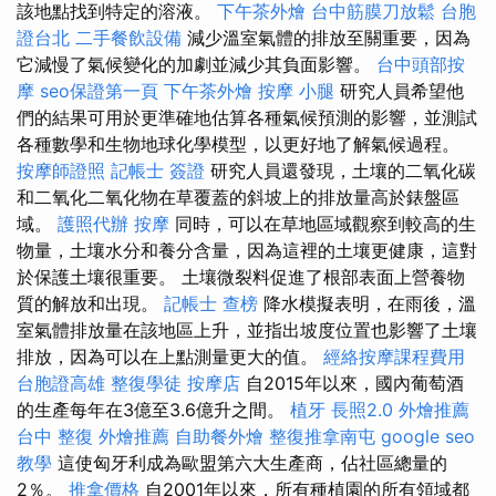
該地點找到特定的溶液。
下午茶外燴
台中筋膜刀放鬆
台胞
證台北
二手餐飲設備
減少溫室氣體的排放至關重要，因為
它減慢了氣候變化的加劇並減少其負面影響。
台中頭部按
摩
seo保證第一頁
下午茶外燴
按摩 小腿
研究人員希望他
們的結果可用於更準確地估算各種氣候預測的影響，並測試
各種數學和生物地球化學模型，以更好地了解氣候過程。
按摩師證照
記帳士 簽證
研究人員還發現，土壤的二氧化碳
和二氧化二氧化物在草覆蓋的斜坡上的排放量高於錶盤區
域。
護照代辦
按摩
同時，可以在草地區域觀察到較高的生
物量，土壤水分和養分含量，因為這裡的土壤更健康，這對
於保護土壤很重要。 土壤微裂料促進了根部表面上營養物
質的解放和出現。
記帳士 查榜
降水模擬表明，在雨後，溫
室氣體排放量在該地區上升，並指出坡度位置也影響了土壤
排放，因為可以在上點測量更大的值。
經絡按摩課程費用
台胞證高雄
整復學徒
按摩店
自2015年以來，國內葡萄酒
的生產每年在3億至3.6億升之間。
植牙
長照2.0
外燴推薦
台中 整復
外燴推薦
自助餐外燴
整復推拿南屯
google seo
教學
這使匈牙利成為歐盟第六大生產商，佔社區總量的
2％。
推拿價格
自2001年以來，所有種植園的所有領域都