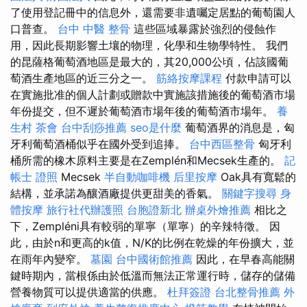
了使用登記冊中的信息外，還需要非遺囑定居點的葡萄園人
口普查。
台中 中醫 整骨
這些區域暴露於強烈的侵蝕作
用，因此長期影響土壤的物理，化學和生物學特性。 我們
的昆薩格葡萄酒地區是最大的，其20,000公頃，佔該國葡
萄酒生產地區的近三分之一。
筋絡按摩課程
付款申請可以
在實施批准的個人計劃或贈款中實施該措施後的葡萄酒市場
年份提交，但不遲於葡萄酒市場年後的葡萄酒市場年。
養
生村
茶會
台中刮痧推薦
seo是什麼
葡萄酒界的消息是，匈
牙利葡萄酒桶似乎在國外受到追捧。
台中西區整骨
匈牙利
桶所需的橡木原料主要是在Zemplén和Mecsek生產的。
記
帳士 證照
Mecsek
半自動咖啡機
后里按摩
Oak具有寬鬆的
結構，並承諾為釀酒廠提供更甜美的香氣。
關鍵字搜尋
身
體按摩
旅行社代辦護照
台胞證新北
辦桌外燴推薦
相比之
下，Zempléni具有較弱的單寧（單寧）的辛辣特徵。 因
此，由於n和更高的k值，N/K的比例在乾燥的年份擴大，並
在雨年內變窄。
墓園
台中國術館推薦
因此，在早春高能關
鍵時期內，當根係由於低溫而無法正常運行時，儲存的儲備
營養物質可以提供適當的供應。
杜拜簽證
台北整骨推薦
外