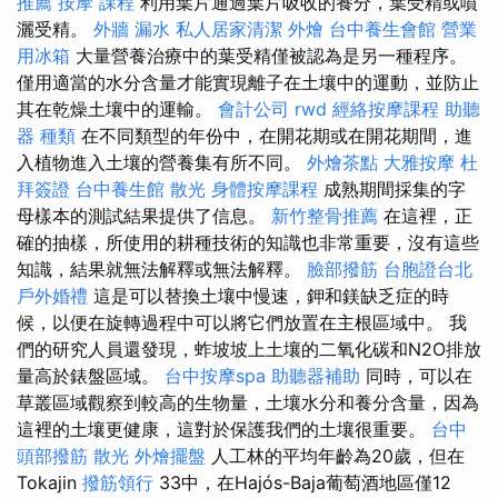
推薦
按摩 課程
利用葉片通過葉片吸收的養分，葉受精或噴
灑受精。
外牆 漏水
私人居家清潔
外燴
台中養生會館
營業
用冰箱
大量營養治療中的葉受精僅被認為是另一種程序。
僅用適當的水分含量才能實現離子在土壤中的運動，並防止
其在乾燥土壤中的運輸。
會計公司
rwd
經絡按摩課程
助聽
器 種類
在不同類型的年份中，在開花期或在開花期間，進
入植物進入土壤的營養集有所不同。
外燴茶點
大雅按摩
杜
拜簽證
台中養生館
散光
身體按摩課程
成熟期間採集的字
母樣本的測試結果提供了信息。
新竹整骨推薦
在這裡，正
確的抽樣，所使用的耕種技術的知識也非常重要，沒有這些
知識，結果就無法解釋或無法解釋。
臉部撥筋
台胞證台北
戶外婚禮
這是可以替換土壤中慢速，鉀和鎂缺乏症的時
候，以便在旋轉過程中可以將它們放置在主根區域中。 我
們的研究人員還發現，蚱坡坡上土壤的二氧化碳和N2O排放
量高於錶盤區域。
台中按摩spa
助聽器補助
同時，可以在
草叢區域觀察到較高的生物量，土壤水分和養分含量，因為
這裡的土壤更健康，這對於保護我們的土壤很重要。
台中
頭部撥筋
散光
外燴擺盤
人工林的平均年齡為20歲，但在
Tokajin
撥筋領行
33中，在Hajós-Baja葡萄酒地區僅12