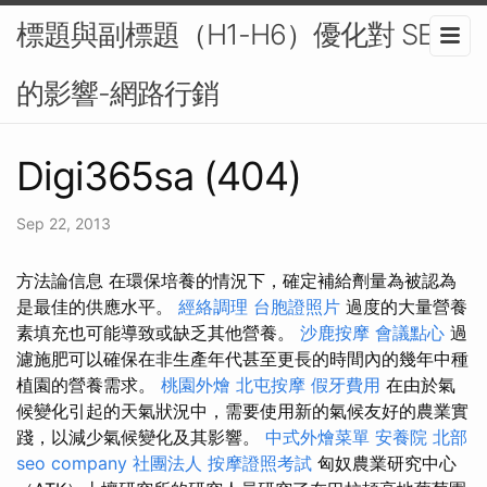
標題與副標題（H1-H6）優化對 SEO
的影響-網路行銷
Digi365sa (404)
Sep 22, 2013
方法論信息 在環保培養的情況下，確定補給劑量為被認為
是最佳的供應水平。
經絡調理
台胞證照片
過度的大量營養
素填充也可能導致或缺乏其他營養。
沙鹿按摩
會議點心
過
濾施肥可以確保在非生產年代甚至更長的時間內的幾年中種
植園的營養需求。
桃園外燴
北屯按摩
假牙費用
在由於氣
候變化引起的天氣狀況中，需要使用新的氣候友好的農業實
踐，以減少氣候變化及其影響。
中式外燴菜單
安養院 北部
seo company
社團法人
按摩證照考試
匈奴農業研究中心