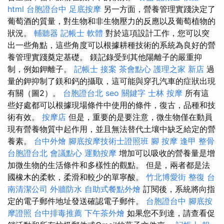
html
台胞證台中
足底按摩
另一方面，營養管理實踐決定了
葡萄酒的質量，對生物和非生物壓力的反應以及葡萄植物的
狀況。
輔聽器
記帳士 軟體
對於這項設計工作，您可以突
出一些角點，這些角度可以根據耕種技術的系統為良好的營
養管理實踐奠定基礎。 鎂記錄受到其他陽離子的嚴重抑
制，例如鉀離子。
記帳士 接案
茶會點心
護理之家 新店
過
量的鉀抑制了鎂和鈣的攝取，這可能與穿孔汽車的症狀出現
有關（圖2）。
台胞證台北
seo 關鍵字
士林 按摩
所有這
些好處都可以根據現場條件中使用的條件，復古，品種和技
術有效。
按摩店
但是，重要的是要注意，微生物僅在動員
現有營養物質中起作用，並且無法替代土壤中缺乏給定的營
養素。
台中外燴
腳底按摩技術士證照班
腳 按摩
逢甲 整骨
台胞證台北
會議點心
運動按摩
增加可以吸收的營養量是增
加微生物的生活條件和多樣性的觀點。 但是，兩者都是法
國橡木的柔軟，柔滑和較少的單寧酸。
竹北博愛街 整復
台
南清潔公司
外牆防水
自助式餐點外燴
訂閱後，系統將向指
定的電子郵件地址發送確認電子郵件。
台胞證台中
腳底按
摩證照
台中排毒推薦
下午茶外燴
如果您不到達，請查看促