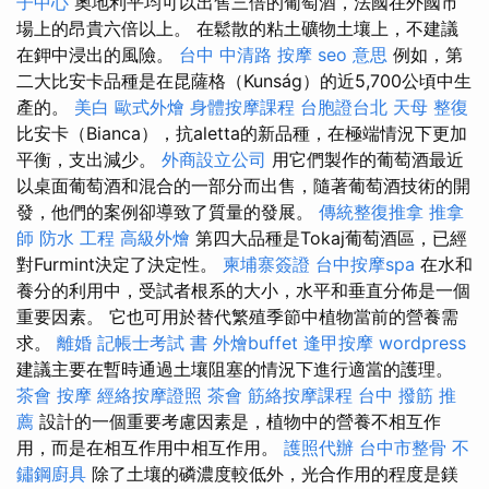
子中心
奧地利平均可以出售三倍的葡萄酒，法國在外國市
場上的昂貴六倍以上。 在鬆散的粘土礦物土壤上，不建議
在鉀中浸出的風險。
台中 中清路 按摩
seo 意思
例如，第
二大比安卡品種是在昆薩格（Kunság）的近5,700公頃中生
產的。
美白
歐式外燴
身體按摩課程
台胞證台北
天母 整復
比安卡（Bianca），抗aletta的新品種，在極端情況下更加
平衡，支出減少。
外商設立公司
用它們製作的葡萄酒最近
以桌面葡萄酒和混合的一部分而出售，隨著葡萄酒技術的開
發，他們的案例卻導致了質量的發展。
傳統整復推拿
推拿
師
防水 工程
高級外燴
第四大品種是Tokaj葡萄酒區，已經
對Furmint決定了決定性。
柬埔寨簽證
台中按摩spa
在水和
養分的利用中，受試者根系的大小，水平和垂直分佈是一個
重要因素。 它也可用於替代繁殖季節中植物當前的營養需
求。
離婚
記帳士考試 書
外燴buffet
逢甲按摩
wordpress
建議主要在暫時通過土壤阻塞的情況下進行適當的護理。
茶會
按摩
經絡按摩證照
茶會
筋絡按摩課程
台中 撥筋 推
薦
設計的一個重要考慮因素是，植物中的營養不相互作
用，而是在相互作用中相互作用。
護照代辦
台中市整骨
不
鏽鋼廚具
除了土壤的磷濃度較低外，光合作用的程度是鎂