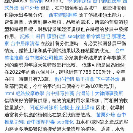
線的Moser
整骨師
Kordon。
學按摩課程
台中腳底按摩
西
式外燴
台中外燴
但是，在每個葡萄酒區域中，這些培養物
也顯示出各種分佈。
西屯體態調整
除了傳統和領土能力，
密集農業，過渡到機器種植，品種的需求，所需的葡萄酒類
型和耕種目標，財務背景和經濟規模也在耕種的發展中發揮
作用。
記帳士 科目
護照代辦
seo軟體
推拿師證照
護理之
家
台中居家清潔
在設計養分供應時，有必要試圖發展平衡
情況，鑑於土壤和葉子測試結果以及種植園的狀況。
台中
整復推薦
台中搬家公司推薦
必須將郵寄結果的多年數據系
列的趨勢與年度天氣特徵進行比較。 低迷可能是因為雖然
在2022年的前八個月中，跨境銷售了785,000升升，今年
在同一時期只有7.3萬。
數位行銷
后里推拿
下午茶外燴
農
業部門寫道，今年的平均出口價格今年為1.07歐元/升。
html
經絡按摩教學
台中排毒推薦
台灣前十大律師事務所
借助良好的營養供應，植物的絕對用水量增加，而相對的收
益量減少。
附近牙科診所
記帳士 線上課程
因此，乾旱對
適當養分供應的植物比在缺乏狀態更敏感。
苗栗外燴
台中
推拿
記帳
台中按摩排毒
seo優化
由水和/或N缺乏造成的壓
力將更多地影響以前接受過大量護理的植物。 通常，水含