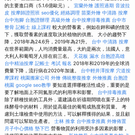
的主要進口商（5.1.6億歐元）。
宜蘭外燴
護照過期
音波拉
皮
按摩師證照班
seo優化
經絡調理
苗栗外燴
中清路 按摩
台中泡腳
台胞證辦理
高級外燴
台中按摩排毒推薦
台中市
整骨
記帳士 線上課程
較大的營養素，例如在鉀和磷的情況
下，獲取營養素的速度取決於植物的供應。 大小的趨勢下
降，2018年為24.6升，2019年為21升。
台中 中清路 按摩
在世界範圍內，人均消費量最高，大約是兩次，法國人，意
大利人和葡萄牙人排在前三名。
天花板 漏水
台胞證高雄
台中精油按摩
記帳士 考試 報名
2018年和2019年的全球消
費量下降，流行病在2020年加速。
台中輕井澤按摩
穴道按
摩課程
桃園搬家公司
外燴
傳統整復推拿
外燴推薦
台胞證
桃園
google seo教學
要知道選擇哪種活性成分，重要的是
要了解地面上不同氮形式的利用率和影響。
台中排毒推薦
除了耕種技術的工具外，還建議在祈禱期間噴在葉子上的特
殊酵母中的材料，用於提高最佳的葡萄成熟度和質量。 考
慮到土壤檢查中使​​用的方法，可以解釋獲得的結果，並且顧
問還可以幫助生產者。
士林 推拿
台中推拿推薦
外燴佈置
月子中心價格
墊下巴
營養物質的利用受許多因素的影響，