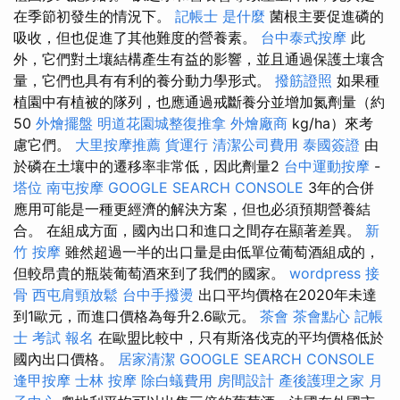
在季節初發生的情況下。
記帳士 是什麼
菌根主要促進磷的
吸收，但也促進了其他難度的營養素。
台中泰式按摩
此
外，它們對土壤結構產生有益的影響，並且通過保護土壤含
量，它們也具有有利的養分動力學形式。
撥筋證照
如果種
植園中有植被的隊列，也應通過戒斷養分並增加氮劑量（約
50
外燴擺盤
明道花園城整復推拿
外燴廠商
kg/ha）來考
慮它們。
大里按摩推薦
貨運行
清潔公司費用
泰國簽證
由
於磷在土壤中的遷移率非常低，因此劑量2
台中運動按摩
-
塔位
南屯按摩
GOOGLE SEARCH CONSOLE
3年的合併
應用可能是一種更經濟的解決方案，但也必須預期營養結
合。 在組成方面，國內出口和進口之間存在顯著差異。
新
竹 按摩
雖然超過一半的出口量是由低單位葡萄酒組成的，
但較昂貴的瓶裝葡萄酒來到了我們的國家。
wordpress
接
骨
西屯肩頸放鬆
台中手撥燙
出口平均價格在2020年未達
到1歐元，而進口價格為每升2.6歐元。
茶會
茶會點心
記帳
士 考試 報名
在歐盟比較中，只有斯洛伐克的平均價格低於
國內出口價格。
居家清潔
GOOGLE SEARCH CONSOLE
逢甲按摩
士林 按摩
除白蟻費用
房間設計
產後護理之家 月