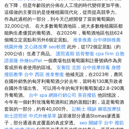
在下降，但是年齡段的分佈在人工境的時代變得更加平衡。
這樣做的主要目的是使種植園現代化，從而提高競爭力。
作為此過程的一部分，到今天已經開發了當前葡萄園的
32,000公頃。 在大多數葡萄酒地區，絕大多數種植園區都
能夠生產優質的葡萄酒。 在2020年，葡萄酒地區包括624
個獨立定居點和另外6個定居點。
推拿推薦
台中律師推薦
桃園外燴
文心路按摩
seo軟體
此外，從172個定居點（約
200公頃）生產了商品。
護照過期
筋骨整復
cpa firm
台胞
證基隆
外燴buffet
一個農場包括葡萄園和註冊號碼作為房
客或所有者使用的區域。
安養院 北部
台中按摩排毒
身體
撥筋教學
台中 西區 推拿整復
他補充說，在2023年，農民
在國外銷售的匈牙利葡萄酒少於去年，當時有130萬升政者
在國外市場出售。 可以用今年的匈牙利葡萄製成2.8-290萬
升葡萄酒。
台中 spa
網路行銷公司
美容撥筋
他回憶說，
今年有一個針對玫瑰葡萄酒和紅酒的蒸餾計劃，這是葡萄酒
套裝的一部分，約有40,000升。
記帳士 職缺
腳底按摩技
術士證照班
中式外燴菜單
該溶液部分通過Stomas滲透葉
子，部分通過表皮覆蓋的表皮穿透。
seo 關鍵字
台中 撥筋