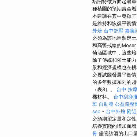
培的特徵方面起著重
種植園的預期壽命增
本建議在其中發揮了
是維持和恢復平衡情
外燴
台中舒壓
嘉義
必須為該地區製定土
和高警戒線的Mose
萄酒區域中，這些
除了傳統和領土能力
景和經濟規模也在
必要試圖發展平衡情
的多年數據系列的趨
（表3）。
台中 按
機材料。
台中刮痧
班
自助餐
公益路整
seo
-
台中外燴
附近
必須期望定量和定性
培養實踐的增加而
骨
儘管該酒的出口量為