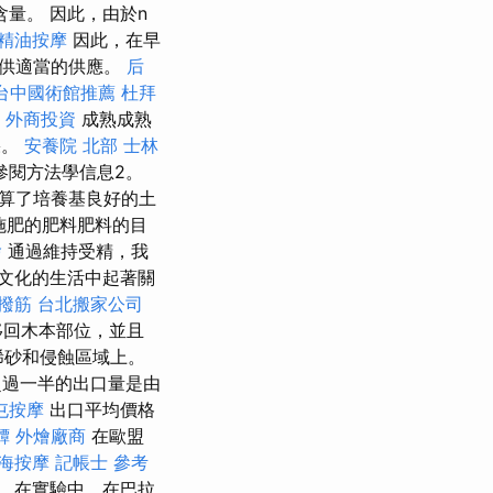
量。 因此，由於n
精油按摩
因此，在早
提供適當的供應。
后
台中國術館推薦
杜拜
外商投資
成熟成熟
果。
安養院 北部
士林
參閱方法學信息2。
算了培養基良好的土
施肥的肥料肥料的目
燴
通過維持受精，我
文化的生活中起著關
 撥筋
台北搬家公司
移回木本部位，並且
稀砂和侵蝕區域上。
過一半的出口量是由
屯按摩
出口平均價格
罈
外燴廠商
在歐盟
海按摩
記帳士 參考
 在實驗中，在巴拉