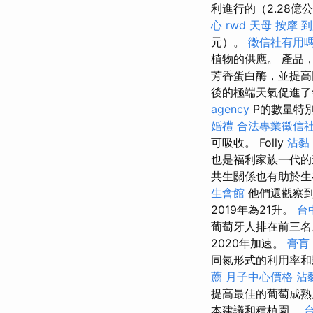
利進行的（2.28億
心
rwd
天母 按摩
到
元）。
徵信社有用
植物的供應。 產品
芳香蛋白酶，並提高
後的極端天氣促進了
agency
P的數量特
婚禮
合法專業徵信
可吸收。 Folly
沾黏
也是福利家族一代
共生關係也有助於
生會館
他們還觀察到
2019年為21升。
台中
葡萄牙人排在前三
2020年加速。
膏肓
同氮形式的利用率
薦
月子中心價格
沾
提高最佳的葡萄成熟
本建議和種植園。