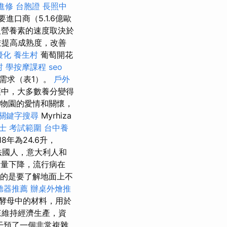
進修
台胞證
長照中
進口商（5.1.6億歐
取營養素的速度取決於
並提高成熟度，改善
優化
養生村
葡萄開花
村
學按摩課程
seo
需求（表1）。
戶外
壤中，大多數養分變得
在植物園的愛情和關懷，
關鍵字搜尋
Myrhiza
士 考試範圍
台中養
年為24.6升，
法國人，意大利人和
消費量下降，流行病在
的是要了解地面上不
聽器推薦
辦桌外燴推
酵母中的材料，用於
來維持經濟生產，資
干預了一個非常複雜