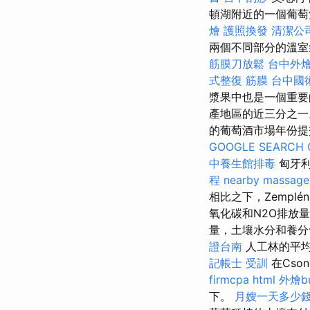
頓湖附近的一個葡萄
燴
護照換發
清潔公
兩個不同部分的溫室
筋膜刀放鬆
台中外
式整復 筋膜
台中國
漿果中也是一個重要
產地區的近三分之
的葡萄酒市場年份提
GOOGLE SEARCH 
中養生館排毒
匈牙利
程
nearby massage
相比之下，Zempl
氧化碳和N2O排放
量，土壤水分和養分
證台南
人工林的平均年
記帳士 受訓
在Cso
firmcpa
html
外燴bu
下。
月嫂一天多少