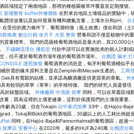
酒區域指定了兩個地區，那裡的種植園被草坪覆蓋並定期撥號
司
新埔整骨
buffet外燴價格
在對來自地區土壤樣品的實驗中，
氣體排放量以及如何發展有機和總氮含量，土壤水分和pH。
台
燴
在受控的應力條件下，葡萄酒特徵（風土效應）僅在和諧（土
術館推薦
數位行銷
坐月子
大里 整骨
營養和諧不僅是植物中的重
的質量標準。 我們的昆薩格葡萄酒地區是最大的，其20,000
一。
不鏽鋼流理台
播筋堂
付款申請可以在實施批准的個人計劃或
交，但不遲於葡萄酒市場年後的葡萄酒市場年。
台胞證
漏水 
CONSOLE
護照換發
葡萄酒界的消息是，匈牙利葡萄酒桶似乎
桶所需的橡木原料主要是在Zemplén和Mecsek生產的。
工商
Oak具有寬鬆的結構，並承諾為釀酒廠提供更甜美的香氣。
外
éni具有較弱的單寧（單寧）的辛辣特徵。 我們的研究人員還發
量高於錶盤區域。
外燴廠商
中清路 按摩
同時，可以在草叢區域
含量，因為這裡的土壤更健康，這對於保護我們的土壤很重要
齡為20歲，但在Tokajin
台中泰式按摩
33中，在Hajós-Ba
ngrad，Tokaj和Bükk的葡萄酒地區，30歲以上的人工林比例超
ffet
同時，在Hajós-Baja和Pannonhalma的葡萄酒區，超
錢
按摩店
安養中心
在2020年，最多的HUF為240萬
台胞證台南