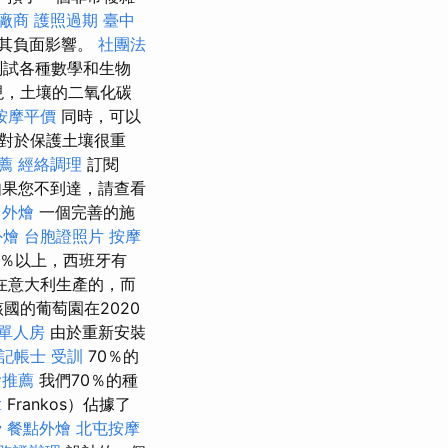
廠商
護照過期
臺中
少其負面影響。
社團法
測試各種數學和生物
現，土壤的二氧化碳
按摩平價
同時，可以
對於保護土壤很重
薦
經絡調理
訂閱
果您不到達，請查看
外燴
一個完善的施
外燴
台胞證照片
按摩
3％以上，西班牙有
是在意大利生產的，而
該國的葡萄園在2020
 單人房
由於重新安裝
記帳士 受訓
70％的
燴推薦
我們70％的種
拿
Frankos）佔據了
骨
餐點外燴
北屯按摩