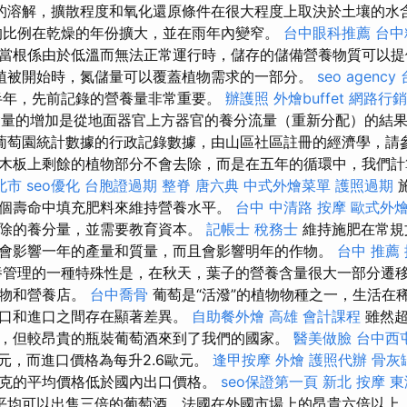
的溶解，擴散程度和氧化還原條件在很大程度上取決於土壤的水含
K的比例在乾燥的年份擴大，並在雨年內變窄。
台中眼科推薦
台中
當根係由於低溫而無法正常運行時，儲存的儲備營養物質可以
植被開始時，氮儲量可以覆蓋植物需求的一部分。
seo agency
半年，先前記錄的營養量非常重要。
辦護照
外燴buffet
網路行銷
含量的增加是從地面器官上方器官的養分流量（重新分配）的結
葡萄園統計數據的行政記錄數據，由山區社區註冊的經濟學，請
木板上剩餘的植物部分不會去除，而是在五年的循環中，我們計
北市
seo優化
台胞證過期
整脊
唐六典
中式外燴菜單
護照過期
個壽命中填充肥料來維持營養水平。
台中 中清路 按摩
歐式外
除的養分量，並需要教育資本。
記帳士 稅務士
維持施肥在常規
會影響一年的產量和質量，而且會影響明年的作物。
台中 推薦
管理的一種特殊性是，在秋天，葉子的營養含量很大一部分遷
合物和營養店。
台中喬骨
葡萄是“活潑”的植物物種之一，生活在
出口和進口之間存在顯著差異。
自助餐外燴
高雄 會計課程
雖然超
，但較昂貴的瓶裝葡萄酒來到了我們的國家。
醫美做臉
台中西
歐元，而進口價格為每升2.6歐元。
逢甲按摩
外燴
護照代辦
骨灰
克的平均價格低於國內出口價格。
seo保證第一頁
新北 按摩
東
平均可以出售三倍的葡萄酒，法國在外國市場上的昂貴六倍以上。