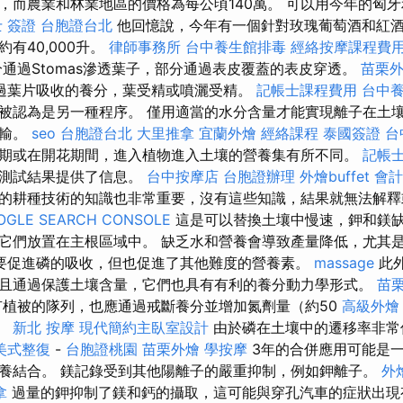
而農業和林業地區的價格為每公頃140萬。 可以用今年的匈牙利葡
 簽證
台胞證台北
他回憶說，今年有一個針對玫瑰葡萄酒和紅
有40,000升。
律師事務所
台中養生館排毒
經絡按摩課程費
通過Stomas滲透葉子，部分通過表皮覆蓋的表皮穿透。
苗栗
過葉片吸收的養分，葉受精或噴灑受精。
記帳士課程費用
台中
被認為是另一種程序。 僅用適當的水分含量才能實現離子在土
運輸。
seo
台胞證台北
大里推拿
宜蘭外燴
經絡課程
泰國簽證
台
期或在開花期間，進入植物進入土壤的營養集有所不同。
記帳士
的測試結果提供了信息。
台中按摩店
台胞證辦理
外燴buffet
會計
的耕種技術的知識也非常重要，沒有這些知識，結果就無法解
OGLE SEARCH CONSOLE
這是可以替換土壤中慢速，鉀和鎂
它們放置在主根區域中。 缺乏水和營養會導致產量降低，尤其
要促進磷的吸收，但也促進了其他難度的營養素。
massage
此
且通過保護土壤含量，它們也具有有利的養分動力學形式。
苗
植被的隊列，也應通過戒斷養分並增加氮劑量（約50
高級外燴
們。
新北 按摩
現代簡約主臥室設計
由於磷在土壤中的遷移率非常
美式整復
-
台胞證桃園
苗栗外燴
學按摩
3年的合併應用可能是
養結合。 鎂記錄受到其他陽離子的嚴重抑制，例如鉀離子。
外
拿
過量的鉀抑制了鎂和鈣的攝取，這可能與穿孔汽車的症狀出現