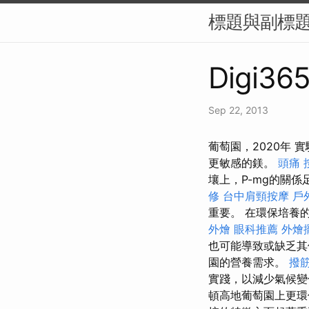
標題與副標題（
Digi365
Sep 22, 2013
葡萄園，2020年
更敏感的鎂。
頭痛 
壤上，P-mg的關
修
台中肩頸按摩
戶
重要。 在環保培養
外燴
眼科推薦
外燴
也可能導致或缺乏
園的營養需求。
撥
實踐，以減少氣候
頓高地葡萄園上更