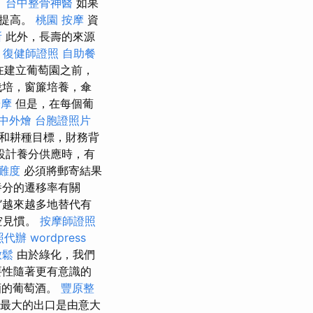
。
台中整骨神醫
如果
會提高。
桃園 按摩
資
所
此外，長壽的來源
復健師證照
自助餐
在建立葡萄園之前，
栽培，窗簾培養，傘
按摩
但是，在每個葡
中外燴
台胞證照片
和耕種目標，財務背
設計養分供應時，有
 難度
必須將郵寄結果
養分的遷移率有關
”越來越多地替代有
空見慣。
按摩師證照
照代辦
wordpress
放鬆
由於綠化，我們
要性隨著更有意識的
萄酒的葡萄酒。
豐原整
最大的出口是由意大