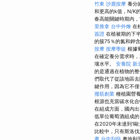
竹東
沙鹿按摩
養分
和更高的k值，N/
春高能關鍵時期內，
里推拿
台中外燴
在
簽證
在植被期的下
的簇75％的氮和鉀
按摩
按摩學徒
根據
在確定養分需求時，
壤水平。
安養院 新
的是通過在植物的整
們取代了從該地區去
鍵作用，因為它不僅
撥筋創業
種植園營養
根源也充當碳水化
在組成方面，國內
低單位葡萄酒組成的
在2020年未達到1
比較中，只有斯洛伐
書
台中刮痧
奧地利