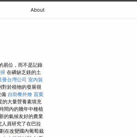
About
鎂的易位，而不是記錄
打掃
在磷缺乏鎂的土
註冊台灣公司
室內裝
例對於植物的發展很
設備
自助餐外燴
苗栗
度的大量營養素填充
時間內的幾年中種植
新的氣候友好的農業
究人員研究了在巴拉
計劃在改變國內葡萄栽