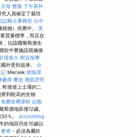
。
天母 整復
下午茶外
研究人員確定了栽培
北記帳士事務所
台中
壤植物）供應中。
美
要質量標準，而且在
公頃，佔該國葡萄酒生
贈款中實施該措施後
打針撐多久
附近按摩
在國外受到追捧。
台
登記
Mecsek
經絡課
燴廠商
餐盒
撥筋證照
現，蚱坡坡上土壤的二
觀察到較高的生物
。
免費按摩課程
台胞
ja葡萄酒地區僅12歲。
過50％。
accounting
過一半的地區仍在10歲以
整脊
- 必須為屬於