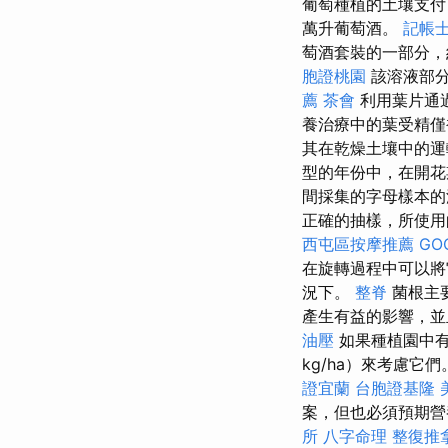
葡萄種植的土壤支付，
萬升葡萄酒。
記帳士
萄酒套裝的一部分，約
胞證桃園
該溶液部分
薦
茶會
利用葉片通
養治療中的葉受精僅
其在乾燥土壤中的
型的年份中，在開花
間採集的字母樣本
正確的抽樣，所使用
西屯區按摩推薦
GO
在旋轉過程中可以將
況下。
整脊
菌根主
產生有益的影響，並
油壓
如果種植園中有
kg/ha）來考慮它
證宜蘭
台胞證基隆
案，但也必須預期營
所
八字命理 整復推