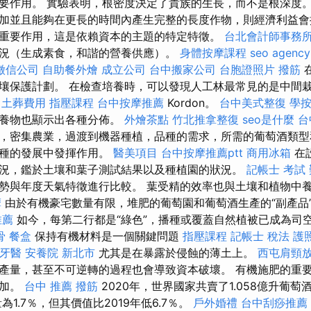
要作用。 實驗表明，根密度決定了貴族的生長，而不是根深度
加並且能夠在更長的時間內產生完整的長度作物，則經濟利益
重要作用，這是依賴資本的主題的特定特徵。
台北會計師事務
況（生成素食，和諧的營養供應）。
身體按摩課程
seo agency
徵信公司
自助餐外燴
成立公司
台中搬家公司
台胞證照片
撥筋
壤保護計劃。 在檢查培養時，可以發現人工林最常見的是中間
r
土葬費用
指壓課程
台中按摩推薦
Kordon。
台中美式整復
學
培養物也顯示出各種分佈。
外燴茶點
竹北推拿整復
seo是什麼
台
，密集農業，過渡到機器種植，品種的需求，所需的葡萄酒類型
耕種的發展中發揮作用。
醫美項目
台中按摩推薦ptt
商用冰箱
在
況，鑑於土壤和葉子測試結果以及種植園的狀況。
記帳士 考試
勢與年度天氣特徵進行比較。 葉受精的效率也與土壤和植物中
摩
由於有機豪宅數量有限，堆肥的葡萄園和葡萄酒生產的“副產品
推薦
如今，每第二行都是“綠色”，播種或覆蓋自然植被已成為司
骨
餐盒
保持有機材料是一個關鍵問題
指壓課程
記帳士 稅法
護
牙醫
安養院 新北市
尤其是在暴露於侵蝕的薄土上。
西屯肩頸
產量，甚至不可逆轉的過程也會導致資本破壞。 有機施肥的重
增加。
台中 推薦 撥筋
2020年，世界國家共賣了1.058億升葡
1.7％，但其價值比2019年低6.7％。
戶外婚禮
台中刮痧推薦