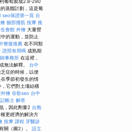
萄製成2.8-290
酒的蒸餾計劃，這是葡
用
seo保證第一頁
台
外燴
臉部撥筋
按摩 推
養生會館
外燴
大量營
壤中的運動，並防止
中整復推薦
在不同類
 證照有用嗎
成熟期
師事務所
在這裡，
釋或無法解釋。
台中
缺乏症的時候，以便
是在季節初發生的情
外，它們對土壤結構
栗外燴
谷歌seo
台中
記帳士 解答
低，因此劑量2
台胞
一種更經濟的解決方
燴
按摩 課程
牙醫診
有關（圖2）。
設立