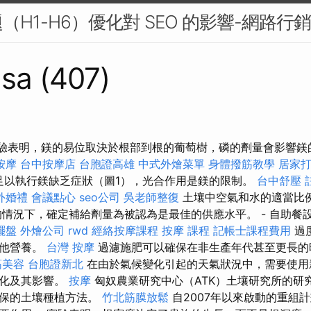
H1-H6）優化對 SEO 的影響-網路行銷
sa (407)
 實驗表明，鎂的易位取決於根部到根的葡萄樹，磷的劑量會影響
按摩
台中按摩店
台胞證高雄
中式外燴菜單
身體撥筋教學
居家
係足以執行鎂缺乏症狀（圖1），光合作用是鎂的限制。
台中舒壓
外婚禮
會議點心
seo公司
吳老師整復
土壤中空氣和水的適當比
的情況下，確定補給劑量為被認為是最佳的供應水平。 - 自助餐
擺盤
外燴公司
rwd
經絡按摩課程
按摩 課程
記帳士課程費用
過
其他營養。
台灣 按摩
過濾施肥可以確保在非生產年代甚至更長的
筋美容
台胞證新北
在由於氣候變化引起的天氣狀況中，需要使用
變化及其影響。
按摩
匈奴農業研究中心（ATK）土壤研究所的研
環保的土壤種植方法。
竹北筋膜放鬆
自2007年以來啟動的重組