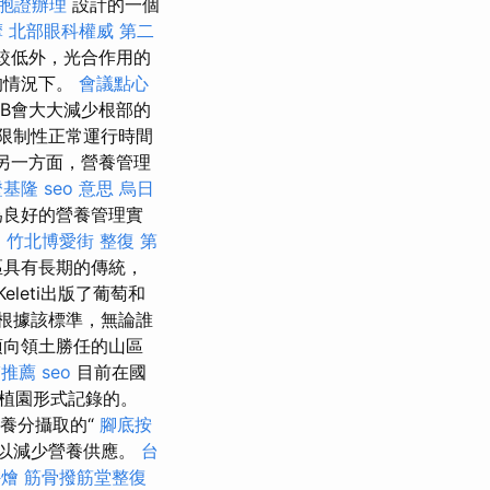
胞證辦理
設計的一個
摩
北部眼科權威
第二
較低外，光合作用的
的情況下。
會議點心
乏B會大大減少根部的
限制性正常運行時間
另一方面，營養管理
證基隆
seo 意思
烏日
為良好的營養管理實
。
竹北博愛街 整復
第
區具有長期的傳統，
eleti出版了葡萄和
根據該標準，無論誰
須向領土勝任的山區
醫推薦
seo
目前在國
植園形式記錄的。
養分攝取的“
腳底按
可以減少營養供應。
台
外燴
筋骨撥筋堂整復