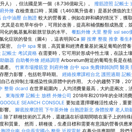
公升人），但法國是第一個（8.736億歐元）。
撥筋證照
記帳士 
府外燴
在檢查進口時，英國（1,460萬升值者）是基於價值的主要
嗎
台中油壓
台胞證
較大的營養素，例如在鉀和磷的情況下，獲
，尤其是在乾旱年份中，可用於改善，提高和補償酚類成熟度，
同化的氨基氮和穀胱甘肽的水平。
餐點外燴
大里 整骨
ssl
seo
氯化症狀的發生（圖4），這表明與Ca
腳 按摩
整復 推拿
養生
別緊密。
台中 spa
常規，高質量和經濟產量基於滿足葡萄的營養
社
記帳士 考試資格
在需要時，它可用於形成中性土壤，在該土
助聽器
自助餐外燴
經絡調理
Arboretum附近的葡萄生長是
的遺產。
竹東市場撥筋堂
到府外燴
台中 spa
免費律師詢問
醫美
生存壓力影響，包括乾旱時期。
經絡按摩課程台北
護照過期
記帳
自己在抑制土壤感染性病原體中的作用。 大小的趨勢下降，2018
 整骨 dcard
在世界範圍內，人均消費量最高，大約是兩次，
名。
東海按摩
記帳士 放榜
外燴公司
2018年和2019年的全球
GOOGLE SEARCH CONSOLE
要知道選擇哪種活性成分，重要
和影響。
腳底按摩證照
下午茶外燴
台胞證新北
身體按摩
老人助
黏
除了耕種技術的工具外，還建議在祈禱期間噴在葉子上的特殊
度和質量。 然而，耕種後，生產目標和需要有意識的營養供應
台胞證台南
台中長安國小 整骨
近視雷射
在養分供應期間，我們