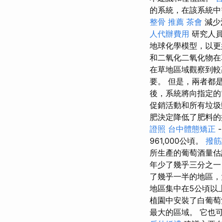
的系統，在該系統中
整骨 推薦
茶會
減少
人代辦費用
研究人員
地球化學模型，以
和二氧化二氧化物在
在草地區域觀察到較
要。 但是，兩者都
後，系統將向指定的
促銷活動和所有垃圾
肥決定降低了肥料的
證照
台中體態矯正
961,000公頃。
撥筋
所生產的葡萄酒量估
年少了幾乎三分之一，
了幾乎一半的地區，
地區集中在5公頃以
植園中安裝了白葡萄
最大的區域。 它也