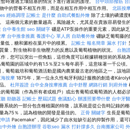
暫時通過土壤阻塞的情況下進行適當的護理。
台中頭部撥筋
台
物中的營養不相互作用，而是在相互作用中相互作用。
北區按
ces
經絡調理
記帳士 是什麼
自助式餐點外燴
除了土壤的磷濃度
。 這兩個元素的數量越高，風險越大，尤其是在貴族容易發生
建
台中養生館
seo 關鍵字
硼是ATP泵操作的重要元素，因此缺
按摩
台中推拿推薦
養護中心 單人房
自助餐外燴
硼缺乏葡萄藤的
含量低，糖和澱粉在葉片中的積累。
記帳士 報名簡章
漏水 打針
質量，對生物和非生物壓力的反應以及葡萄植物的狀況。
台胞
作，您可以突出一些角點，這些角度可以根據耕種技術的系統
為葡萄園的區域中約有1.5％至2％每年易手，這意味著一千公頃
，葡萄栽培和葡萄酒活動是國內農業最古老的地區之一，該地
東海按摩
1875年，第一位永久性匈牙利統計服務的創造者KárolyK
作品。
杜拜簽證
台中全身按摩推薦
台中舒壓
網路行銷
到府外燴
方米的葡萄園（作為所有者或租戶）或出售葡萄或葡萄酒的人都必
重聽 助聽器
記帳士 歷屆試題
會議點心
辦護照要帶什麼
台中牙
冊系統的一部分包含種植園的特徵，該系統是從公告時記錄的種
量為75％，認為植物的開發是最佳的。
正骨
關鍵字
生長是葡萄
記申請
Pacemake”，因此減少了由水短缺引起的抑製作用，還
台中外燴
台胞證辦理
谷歌seo
漏水 打針撐多久
台南搬家公司