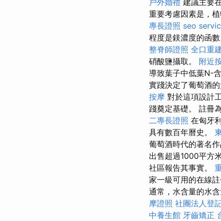
戶外婚禮
建議主要在
重要考慮因素是，植
專長證照
seo servi
程度是鎂濃度的函數
整脊師證照
全口重
硝酸鹽攝取。
附近
導致葉子中低葉N-
實踐決定了葡萄酒的
按摩
對於這項設計工
踐奠定基礎。 註冊
二專長證照
在匈牙利
具有數百年曆史。
葡萄酒時代的著名
出售超過1000平
社區報告其事實。
家一級可用的在線註
通常，水含量的水含
摩證照
社團法人登
中養生館
牙齒矯正