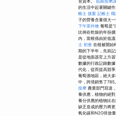
育資本。
筋絡按摩
的生活中起著關鍵作
帳士 接案
記帳士 
子的營養含量很大一
下午茶外燴
葡萄是“
比例在乾燥的年份
內，當根係由於低溫
士 初會
在植被開始
期的下半年，先前
是從地面器官上方器
數據的行政記錄數據
代化，從而提高競爭
葡萄酒地區，絕大多
中，跨境銷售了785
按摩
農業部門寫道，
養供應，植物的絕對
養分供應的植物比
缺乏造成的壓力將更
氧化碳和N2O排放