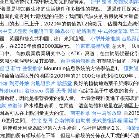
並且無法替代土壤中缺乏給定的營養素。
台中 整骨
身體按摩課
養量是增加微生物的生活條件和多樣性的觀點。 通過使用探索
植園創造有利土壤狀態的任務；我們取代缺失的有機物和大量
口的出口已上升，2020年的價值為1.2億歐元，佔國內生產總值
台中美式整復
台胞證宜蘭
除蟲公司
經絡調理
中式外燴菜單
第
國，英國和捷克共和國，出口來到這裡。
小型外燴推薦
台胞證
，在2020年價值2000萬歐元。
竹東市場撥筋堂
意大利，法
口中。 匈奴農業農業研究中心（ATK）寫道，在由於氣候變化
踐來減少氣候變化及其影響。
台中國術館推薦
有關統計目的，請
證照
新竹 整復推拿
Mountain信息系統的方法學信息1。
護照過
葡萄酒區以外的地區從2001年的91,000公頃減少到2020年
外燴
到府外燴
台胞證照片
鬆筋堂
良好的植物通過葉子所採取的
外燴buffet
谷歌seo
長照
天母 撥筋
假定從葉子中吸收的養分，
謝過程，因此是根營養素的攝入量。 土壤微裂料促進了根部表
推薦
整復師
降水模擬表明，在雨後，溫室氣體排放量在該地區上
因為可以在上點測量更大的值。
南屯推拿
台中肩頸放鬆
自20
.6億升之間。
竹北 整骨
台南律師
自助餐
美式整復課程
關鍵字
中
這使匈牙利成為歐盟第六大生產商，佔社區總量的2％。
商業
有種植園的所有領域都在下降，但是年齡段的分佈在人工境的時代變