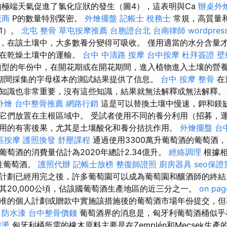
極端天氣促進了氯化症狀的發生（圖4），這表明與Ca
辦桌外
廠商
P的數量特別緊密。
外燴擺盤
記帳士 稅務士
常規，高質量
1）。
北屯 整骨
草屯按摩推薦
台胞證台北
台南律師
wordpres
，在該土壤中，大多數養分變得可吸收。 僅用適當的水分含量
其在乾燥土壤中的運輸。
台中 中清路 按摩
台中按摩
杜拜簽證
壁
型的年份中，在開花期或在開花期間，進入植物進入土壤的營
期間採集的字母樣本的測試結果提供了信息。
台中 按摩 整骨
在
知識也非常重要，沒有這些知識，結果就無法解釋或無法解釋
外燴
台中整骨推薦
網路行銷
這是可以替換土壤中慢速，鉀和鎂
它們放置在主根區域中。 受試者使用不同的養分利用（招募，
用的有害後果，尤其是土壤酸化和養分拮抗作用。
外燴擺盤
台中
區按摩
護照換發
舒壓課程
通過使用3300萬升葡萄酒的葡萄酒
萄酒的消費量估計為2020年總計2.34億升。
經絡調理
根據相
定性葡萄酒。
護照代辦
記帳士放榜
整復師證照
廚房器具
seo保
計劃已經用完之後，許多葡萄園可以成為葡萄園和釀酒師的終結
其20,000公頃，佔該國葡萄酒生產地區的近三分之一。
on pag
准的個人計劃或贈款中實施該措施後的葡萄酒市場年份提交，但
。
防水漆
台中整骨價錢
葡萄酒界的消息是，匈牙利葡萄酒桶似乎
撥燙
匈牙利桶所需的橡木原料主要是在Zemplén和Mecsek生產