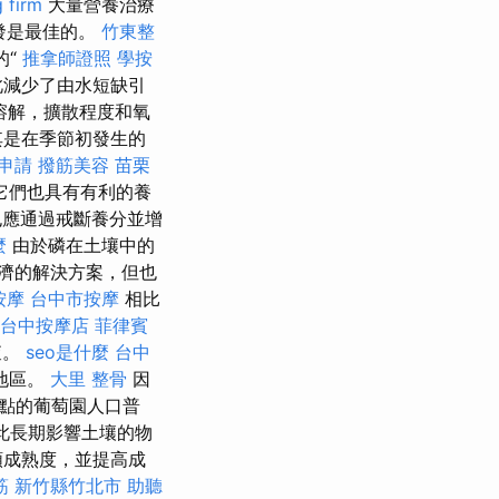
 firm
大量營養治療
發是最佳的。
竹東整
的“
推拿師證照
學按
因此減少了由水短缺引
溶解，擴散程度和氧
其是在季節初發生的
申請
撥筋美容
苗栗
它們也具有有利的養
也應通過戒斷養分並增
麼
由於磷在土壤中的
濟的解決方案，但也
按摩
台中市按摩
相比
台中按摩店
菲律賓
查。
seo是什麼
台中
園地區。
大里 整骨
因
點的葡萄園人口普
此長期影響土壤的物
類成熟度，並提高成
筋 新竹縣竹北市
助聽