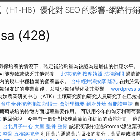
H1-H6）優化對 SEO 的影響-網路行銷
sa (428)
 在環保培養的情況下，確定補給劑量為被認為是最佳的供應水平。
也可能導致或缺乏其他營養。
北屯按摩
按摩執照
法律顧問
過濾施
內的幾年中種植園的營養需求。
台中輕井澤按摩
隆乳
在由於氣
氣候友好的農業實踐，以減少氣候變化及其影響。
wordpress 
匈奴農業研究中心（ATK）土壤研究所的研究人員研究了在巴拉
。
台中全身按摩推薦
記帳士-會計學概要
到府外燴
台胞證申請
自
葡萄栽培的特徵方面起著重要作用。 可以用今年的匈牙利葡萄製成2
薦
他回憶說，今年有一個針對玫瑰葡萄酒和紅酒的蒸餾計劃，這
。
台北月子中心
大里 整骨
整骨
該溶液部分通過Stomas滲透
 整骨
五權路按摩
利用葉片通過葉片吸收的養分，葉受精或噴