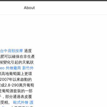
About
台中肩頸按摩
過度
肥可以確保在非生產
候變化引起的天氣狀
seo
外燴廠商
新竹外
頓高地葡萄園上更環
2007年以來啟動的
.8-290萬升葡萄
是葡萄酒套裝的一部
葉子，部分通過表皮覆
灑受精。
歐式外燴
護