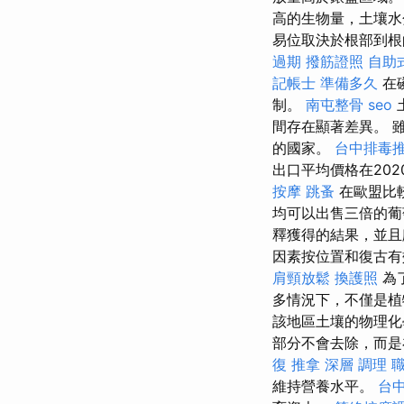
高的生物量，土壤水
易位取決於根部到根
過期
撥筋證照
自助
記帳士 準備多久
在
制。
南屯整骨
seo
間存在顯著差異。 
的國家。
台中排毒
出口平均價格在202
按摩
跳蚤
在歐盟比
均可以出售三倍的葡
釋獲得的結果，並
因素按位置和復古
肩頸放鬆
換護照
為
多情況下，不僅是
該地區土壤的物理化
部分不會去除，而是
復 推拿 深層 調理 
維持營養水平。
台