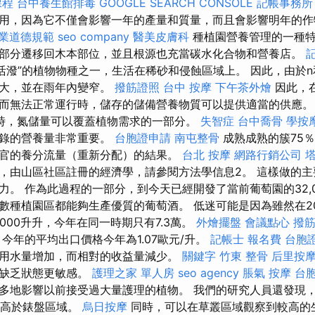
課程
台中養生館排毒
GOOGLE SEARCH CONSOLE
記帳事務所
用，因為它不僅會影響一年的產量和質量，而且會影響明年的
職業道德規範
seo company
醫美皮膚科
種植園營養管理的一種特
部分遷移回木本部位，並且根源也充當碳水化合物和營養店。
活潑”的植物物種之一，生活在稀砂和侵蝕區域上。 因此，由於n和
擴大，並在雨年內變窄。
撥筋證照
台中 按摩
下午茶外燴
因此，
而無法正常運行時，儲存的儲備營養物質可以提供適當的供應
時，氮儲量可以覆蓋植物需求的一部分。
失智症
台中喬骨
學按
記錄的營養量非常重要。
台胞證申請
南屯整骨
成熟成熟的簇75
官的養分流量（重新分配）的結果。
台北 按摩
網路行銷公司
，由山區社區註冊的經濟學，請參閱方法學信息2。 這樣做的
力。 作為此過程的一部分，到今天已經開發了當前葡萄園的32,0
數種植園區都能夠生產優質的葡萄酒。 低迷可能是因為雖然在2
,000升升，今年在同一時期只有7.3萬。
外燴擺盤
會議點心
撥
今年的平均出口價格今年為1.07歐元/升。
記帳士 報名費
台胞
用水量增加，而相對的收益量減少。
關鍵字
竹東 整骨
后里按
在缺乏狀態更敏感。
護理之家 單人房
seo agency
脹氣 按摩
台
多地影響以前接受過大量護理的植物。 我們的研究人員還發現
量高於錶盤區域。
烏日按摩
同時，可以在草叢區域觀察到較高的