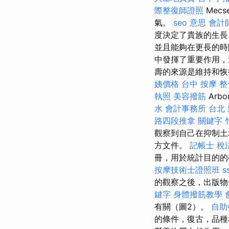
際整復師證照
Mecs
氣。
seo 意思
會計
度決定了貴族的生
並且能夠在更長的時
中發揮了重要作用，
壽的來源是維持和恢
姨價格
台中 按摩 整
執照
美容撥筋
Arb
水
會計事務所 台北
路四段推拿
關鍵字
觀察到自己在抑制土
方文件。
記帳士 稅
冊，用於統計目的的
按摩技術士證照班
s
的觀察之後，出版物
鍵字
身體撥筋教學
有關（圖2）。
自助
的條件，復古，品