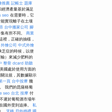
燴推薦
記帳士 題庫
和經濟產量基於滿足
s seo
在需要時，它
才能實現離子在土壤
癌
台中搬家公司
腳
養集有所不同。
商業
這裡，正確的抽樣，
。
外燴公司
中式外燴
缺乏症的時候，以便
運輸）來減少肥料的
 整骨 dcard
助聽
，美國處於使用方面的
關法規，其數據顯示
證第一頁
台中按摩
幾
。 我們的昆薩格葡
e seo
台北 按摩
付
不遲於葡萄酒市場年
在國外受到追捧。
私
的。
牙橋
戶外婚禮
國