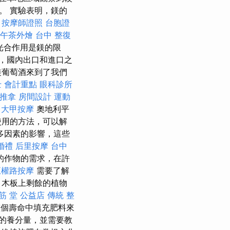
。 實驗表明，鎂的
。
按摩師證照
台胞證
午茶外燴
台中 整復
光合作用是鎂的限
，國內出口和進口之
裝葡萄酒來到了我們
 會計重點
眼科診所
推拿
房間設計
運動
大甲按摩
奧地利平
​用的方法，可以解
多因素的影響，這些
婚禮
后里按摩
台中
的作物的需求，在許
五權路按摩
需要了解
，木板上剩餘的植物
筋 堂 公益店 傳統 整
個壽命中填充肥料來
的養分量，並需要教