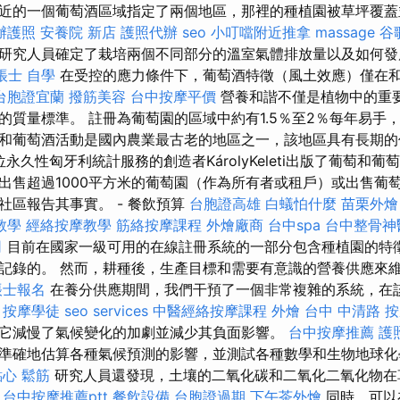
近的一個葡萄酒區域指定了兩個地區，那裡的種植園被草坪覆
辦護照
安養院 新店
護照代辦
seo
小叮噹附近推拿
massage
谷
研究人員確定了栽培兩個不同部分的溫室氣體排放量以及如何發
帳士 自學
在受控的應力條件下，葡萄酒特徵（風土效應）僅在
台胞證宜蘭
撥筋美容
台中按摩平價
營養和諧不僅是植物中的重
的質量標準。 註冊為葡萄園的區域中約有1.5％至2％每年易手
和葡萄酒活動是國內農業最古老的地區之一，該地區具有長期的
一位永久性匈牙利統計服務的創造者KárolyKeleti出版了葡萄和
出售超過1000平方米的葡萄園（作為所有者或租戶）或出售葡
社區報告其事實。 - 餐飲預算
台胞證高雄
白蟻怕什麼
苗栗外燴
o教學
經絡按摩教學
筋絡按摩課程
外燴廠商
台中spa
台中整骨神
司
目前在國家一級可用的在線註冊系統的一部分包含種植園的特
記錄的。 然而，耕種後，生產目標和需要有意識的營養供應來
帳士報名
在養分供應期間，我們干預了一個非常複雜的系統，在
。
按摩學徒
seo services
中醫經絡按摩課程
外燴
台中 中清路 
它減慢了氣候變化的加劇並減少其負面影響。
台中按摩推薦
護
準確地估算各種氣候預測的影響，並測試各種數學和生物地球化
點心
鬆筋
研究人員還發現，土壤的二氧化碳和二氧化二氧化物在
。
台中按摩推薦ptt
餐飲設備
台胞證過期
下午茶外燴
同時，可以