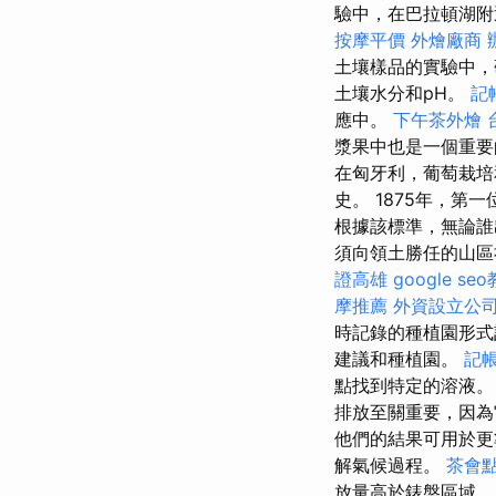
驗中，在巴拉頓湖附
按摩平價
外燴廠商
土壤樣品的實驗中，
土壤水分和pH。
記
應中。
下午茶外燴
漿果中也是一個重要
在匈牙利，葡萄栽培
史。 1875年，第
根據該標準，無論誰
須向領土勝任的山區
證高雄
google se
摩推薦
外資設立公
時記錄的種植園形式
建議和種植園。
記
點找到特定的溶液
排放至關重要，因為
他們的結果可用於更
解氣候過程。
茶會
放量高於錶盤區域