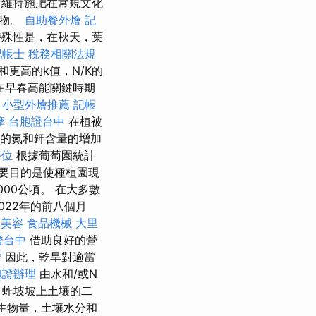
維持施肥在常規文化
作物。
自助餐外燴
記
殊性是，在秋天，葉
記帳士 稅務相關法規
更高的k值，N/K的
在早春高能關鍵時期
。
小型外燴推薦
記帳
摩
台胞證台中
在植被
％的氮和鉀含量的增加
塔位
根據葡萄園統計
主要目的是使種植園現
00公頃。 在大多數
022年的前八個月
筋美容
食品機械
大里
證台中
借助良好的營
摩
因此，乾旱對適當
胞證辦理
由水和/或N
，蚱坡坡上土壤的二
生物量，土壤水分和