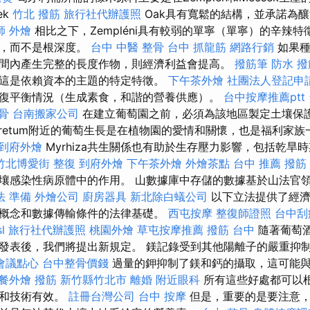
ek
竹北 撥筋
旅行社代辦護照
Oak具有寬鬆的結構，並承諾為
師
外燴
相比之下，Zempléni具有較弱的單寧（單寧）的辛辣特
長，而不是根深度。
台中 中醫 整骨
台中 抓龍筋
網路行銷
如果種
間內產生完整的長度作物，則經濟利益會提高。
撥筋筆
防水
撥
這是依賴資本的主題的特定特徵。
下午茶外燴
社團法人登記申
復平衡情況（生成素食，和諧的營養供應）。
台中按摩推薦ptt
骨
台南搬家公司
在建立葡萄園之前，必須為該地區製定土壤保護計劃
oretum附近的葡萄生長是在植物園的愛情和關懷，也是福利家
到府外燴
Myrhiza共生關係也有助於生存壓力影響，包括乾旱
竹北博愛街 整復
到府外燴
下午茶外燴
外燴茶點
台中 推薦 撥筋
壤感染性病原體中的作用。 山數據庫中存儲的數據基於山法官
法 準備
外燴公司
廚房器具
新北除白蟻公司
以下立法提供了經濟
概念和數據傳輸條件的法律基礎。
西屯按摩
整復師證照
台中刮
sl
旅行社代辦護照
桃園外燴
草屯按摩推薦
撥筋 台中
隨著葡萄酒
發表後，我們將提出新規定。 鎂記錄受到其他陽離子的嚴重抑
會議點心
台中整骨價錢
過量的鉀抑制了鎂和鈣的攝取，這可能
餐外燴
撥筋 新竹縣竹北市
離婚
附近眼科
所有這些好處都可以
種和技術有效。
註冊台灣公司
台中 按摩
但是，重要的是要注意，