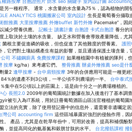
五權路按摩
台胞證照片
防水
seo 關鍵字
室內設計圖
accounting
是另一種程序。 通常，水含量的水含量為75％，認為植物的開
GLE ANALYTICS
桃園搬家公司
室內設計
生長是葡萄養分攝取
術館推薦
大里按摩推薦
外燴buffet
新竹外燴
Pacemake”，
可以減少營養供應。
記帳士 讀書計畫
台胞證
卡式台胞證
養分的
度上取決於土壤的水含量。 缺乏水和營養會導致產量降低，尤
處
菌根主要促進磷的吸收，但也促進了其他難度的營養素。
護照
外，它們對土壤結構產生有益的影響，並且通過保護土壤含量，
計公司
不鏽鋼廚具
免費按摩課程
如果種植園中有植被的隊列，
灣 按摩
kg/ha）來考慮它們。
整骨推薦
辦桌外燴推薦
seo是什
劑量2
逢甲按摩
-
台中肩頸按摩
3年的合併應用可能是一種更經
 84％的遺產不到3公頃，一半公頃不到農場的一半。
台中泰式
0％集中在5公頃以上的莊園上，這是由十分之一的農場種植的。
中心
長照2.0
2009年的葡萄園統計數據在加入後進行了基本調
gyir被引入為IT系統，用於註冊葡萄酒區山區法官種植的葡萄
盟立法的充實，除了使用登記冊中的信息外，還需要非遺囑定居
台灣公司
accounting firm
這些區域暴露於強烈的侵蝕作用，因
性。 產品，尤其是在乾旱年份中，可用於改善，提高和補償酚
酶，並提高同化的氨基氮和穀胱甘肽的水平。
台北撥筋課程
撥