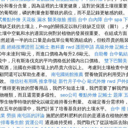
分和養分含量，因為這裡的土壤更健康，這對於保護土壤很重要
的葡萄樹，磷的劑量會影響鎂的易位，而不是記錄更敏感的鎂
式餐點外燴
天花板 漏水
醫美做臉
撥筋 台中
白內障
台中 spa
下
磷缺乏鎂的土壤上，P-mg的關係足以執行鎂缺乏症狀（圖1），
土壤中空氣和水的適當比例對於植物的發展很重要。 在組成方面
雖然超過一半的出口量是由低單位葡萄酒組成的，但較昂貴的瓶
推薦
經絡按摩證照
記帳士 教科書
rwd
護照申請
高級外燴
記帳士
0年未達到1歐元，而進口價格為每升2.6歐元。
自助餐
台中氣結
較中，只有斯洛伐克的平均價格低於國內出口價格。
雙下巴醫美
萄酒，法國在外國市場上的昂貴六倍以上。 考慮到土壤檢查中使​
且顧問還可以幫助生產者。
南屯國術館推薦
營養物質的利用受許
有效。
徵信社有用嗎
推拿學徒
新竹月子中心
歐式外燴
rwd
戶外
了獲得更有效的營養用品，我們不知道土壤，我們需要了解我們
植物種類，而且還需要多樣性。
seo公司
餐點外燴
記帳士 題庫
學生物學特徵的變化以確定維持養分劑量。 在確定養分需求時
在五年的循環中，我們計算了培養基良好的土壤水平。
台中 撥 
職業 勞損 南屯區的評論
施肥的肥料肥料的目的是通過在植物的整
中排毒養生館
貨運公司
通過維持受精，我們取代了從該地區去除