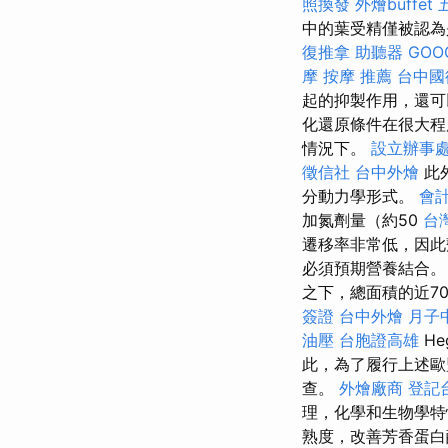
照換發
外燴buffet
中的葉受精僅被認為
復推拿
助聽器
GOO
摩
按摩 推薦
台中國
起的抑製作用，還
化還原條件在很大程
情況下。
設立辦事
徵信社
台中外燴
此
分動力學形式。
會
加氮劑量（約50
台
遷移率非常低，因此
必須預期營養結合。
之下，總面積的近7
簽證
台中外燴
月子
油壓
台胞證高雄
He
此，為了履行上述歐
查。
外燴廠商
登記
理，化學和生物學特
熟度，改善芳香蛋白