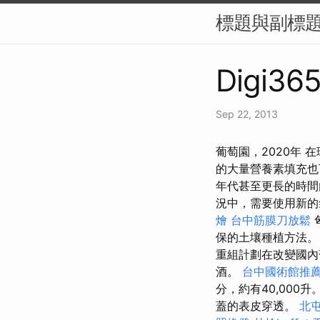
標題與副標題（
Digi365
Sep 22, 2013
葡萄園，2020年
的大量營養素填充
年代甚至更長的時間
況中，需要使用新的
燴
台中筋膜刀放鬆
保的土壤種植方法
重組計劃在改變國內
酒。
台中國術館推
分，約有40,000升
蓋的表皮穿透。
北屯