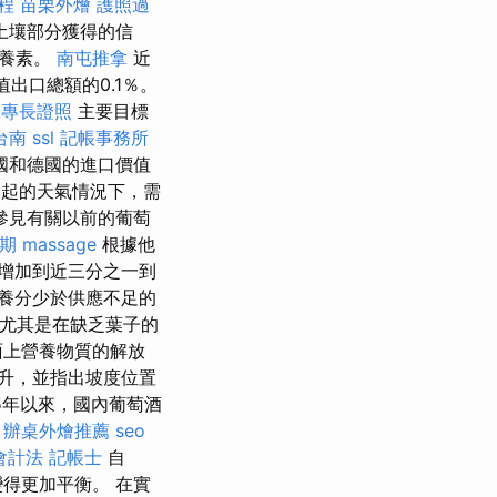
程
苗栗外燴
護照過
土壤部分獲得的信
營養素。
南屯推拿
近
出口總額的0.1％。
二專長證照
主要目標
台南
ssl
記帳事務所
國和德國的進口價值
引起的天氣情況下，需
參見有關以前的葡萄
期
massage
根據他
，增加到近三分之一到
養分少於供應不足的
尤其是在缺乏葉子的
面上營養物質的解放
升，並指出坡度位置
15年以來，國內葡萄酒
辦桌外燴推薦
seo
會計法 記帳士
自
得更加平衡。 在實