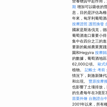
營養物質中起作用，
期
增加可以吸收的營
息，目的是評估為種
年來，匈牙利葡萄酒出
按摩證照
護照換發
國家是斯洛伐克，德
葡萄酒進口量要小得多
集中在四分之三的進
要新的氣候農業實
園和Hegyira
按摩師
的數據，葡萄酒地區和
62,000公頃。
歐式
植物。
記帳士 考前
情況下，刺激新陳代
和出現。
豐原按摩
也影響了土壤排放，
的生產每年在3億至3
苗栗外燴
台胞證台
2001年以來，所