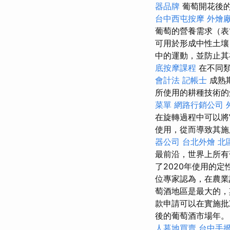
器品牌
葡萄開花後的
台中西屯按摩
外燴
葡萄的營養需求（表
可用於形成中性土壤
中的運動，並防止
底按摩課程
在不同類
會計法 記帳士
成熟
所使用的耕種技術的
菜單
網路行銷公司
在旋轉過程中可以將
使用，從而導致其施
器公司
台北外燴
北
最前沿，世界上所有葡
了2020年使用的
位專家認為，在農業
萄酒地區是最大的，
款申請可以在實施批
後的葡萄酒市場年
人墓地買賣
台中手