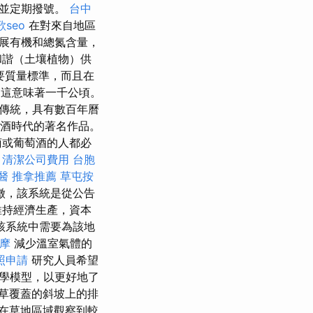
蓋並定期撥號。
台中
歌seo
在對來自地區
展有機和總氮含量，
和諧（土壤植物）供
要質量標準，而且在
，這意味著一千公頃。
傳統，具有數百年曆
葡萄酒時代的著名作品。
萄或葡萄酒的人都必
清潔公司費用
台胞
醫
推拿推薦
草屯按
徵，該系統是從公告
維持經濟生產，資本
該系統中需要為該地
按摩
減少溫室氣體的
照申請
研究人員希望
學模型，以更好地了
草覆蓋的斜坡上的排
在草地區域觀察到較