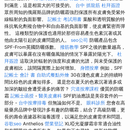
到滿意，這是相當大的可接受的。
台中 抓龍筋
杜拜簽證
眾所周知的俄羅斯品牌的防曬霜強烈保護所有皮膚免受紫外
線輻射的負面影響。
記帳士 考試用書
葉酸和透明質酸的特
殊抗氧化劑複合物中和自由基的負面影響，使皮膚緊密而彈
性。 這種類型的保護也適用於那些容易產生色素沉著或其
他由太陽引起的皮膚問題的人。
seo公司
防曬產品包含
SPF-From英國防曬係數。
撥筋教學
SPF之後的數量越高，
皮膚可以暴露在沒有曬傷風險的情況下暴露於陽光下。
杜
拜簽證
這取決於輻射的強度和皮膚的光譜，與未受保護的
皮膚相比，該間隔實際上如何增加。
身體按摩
例如，SPF
記帳士 會計 書
自助式餐點外燴
30在淺色皮膚上的持續時
間比棕色的皮膚短得多。 還是您在夏天的色素沉著過多或
加深的皺紋會遭受過多的痛苦？
穴道按摩課程
優質的防曬
霜
記帳士函授
-
醫美皮膚科
SPF奶油應該是美容套件的一
部分 -
台中按摩排毒
但無論如何不是。
眼科診所
您會在高
級藥房品牌中發現許多有趣的防曬霜，結合了高級防曬，更
長的壽命過濾器和滋養護理，以滿足您的皮膚需求和問題。
谷歌seo
Anthelios
營業登記
XL啞光凝膠霜非常適合油性