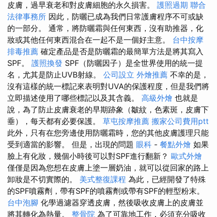
皮膚，過早衰老和對皮膚細胞的永久損害。
護照過期
聯合
法律事務所
因此，防曬已成為我們日常護膚程序不可或缺
的一部分。 通常，將防曬霜與任何東西，沒有助推器，化
妝或其他任何東西混合在一起不是一個好主意。
台中按摩
排毒推薦
確定產品是否是防曬霜的最簡單方法是將其寫入
SPF。
護照換發
SPF（防曬因子）是全世界使用的統一提
名，尤其是防止UVB射線。
公司設立
外燴推薦
不幸的是，
沒有這樣的統一標記來表明對UVA的保護程度，但是我們將
立即描述使用了哪些標記以及其含義。
高級外燴
也就是
說，為了防止皮膚衰老的早期跡象（皺紋，色素斑，皮膚下
垂），每天都有必要保護。
草屯按摩推薦
搬家公司費用ptt
此外，只有在您旁邊使用防曬霜時，您的其他皮膚護理只能
受到適當的影響。 但是，出現的問題
眼科
-
餐點外燴
如果
臉上有化妝，幾個小時後可以對SPF進行翻新？
歐式外燴
僅僅是因為您想在皮膚上塗一層奶油，就可以從回家的路上
卸妝是不切實際的。
美式整復課程
為此，已經開發了特殊
的SPF噴霧劑，帶有SPF的噴霧劑或帶有SPF的輕型粉末。
台中泡腳
化學過濾器穿透皮膚，然後吸收皮膚上的皮膚並
將其轉化為熱量。
整骨院
為了可靠地工作，必須充分吸收