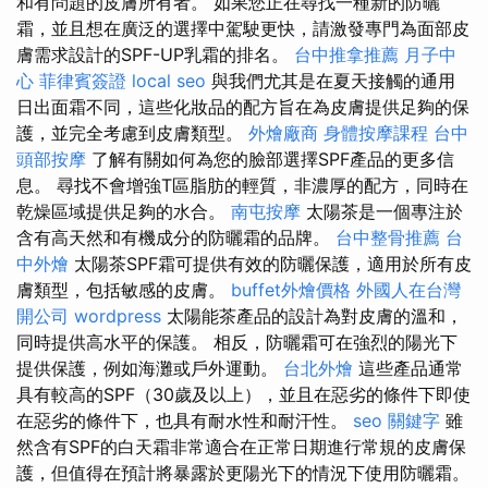
和有問題的皮膚所有者。 如果您正在尋找一種新的防曬
霜，並且想在廣泛的選擇中駕駛更快，請激發專門為面部皮
膚需求設計的SPF-UP乳霜的排名。
台中推拿推薦
月子中
心
菲律賓簽證
local seo
與我們尤其是在夏天接觸的通用
日出面霜不同，這些化妝品的配方旨在為皮膚提供足夠的保
護，並完全考慮到皮膚類型。
外燴廠商
身體按摩課程
台中
頭部按摩
了解有關如何為您的臉部選擇SPF產品的更多信
息。 尋找不會增強T區脂肪的輕質，非濃厚的配方，同時在
乾燥區域提供足夠的水合。
南屯按摩
太陽茶是一個專注於
含有高天然和有機成分的防曬霜的品牌。
台中整骨推薦
台
中外燴
太陽茶SPF霜可提供有效的防曬保護，適用於所有皮
膚類型，包括敏感的皮膚。
buffet外燴價格
外國人在台灣
開公司
wordpress
太陽能茶產品的設計為對皮膚的溫和，
同時提供高水平的保護。 相反，防曬霜可在強烈的陽光下
提供保護，例如海灘或戶外運動。
台北外燴
這些產品通常
具有較高的SPF（30歲及以上），並且在惡劣的條件下即使
在惡劣的條件下，也具有耐水性和耐汗性。
seo 關鍵字
雖
然含有SPF的白天霜非常適合在正常日期進行常規的皮膚保
護，但值得在預計將暴露於更陽光下的情況下使用防曬霜。