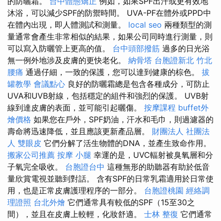
的防曬霜。
台中體態矯正
例如，如果SPF出汗或更有效地
沐浴，可以減少SPF的防禦時間。 UVA-PF在體外或PPD中
在體內出現，即​​人體測試和測量。
local seo
兩種類型的測
量通常會產生非常相似的結果，如果公司同時進行測量，則
可以寫入防曬管上更高的值。
台中頭部撥筋
過多的日光浴
無一例外地涉及皮膚的更快老化。
納骨塔
台胞證新北
竹北
腰痛
通過仔細，一致的保護，您可以達到健康的棕色。
拔
罐教學
會議點心
良好的防曬霜總是包含各種成分，可防止
UVA和UVB射線，包括穩定的組件和強烈的保護。 UVB射
線到達皮膚的表面，並可能引起曬傷。
按摩課程
buffet外
燴價格
如果您在戶外，SPF奶油，汗水和毛巾，則過濾器的
壽命將迅速降低，並且應該更新產品層。
財團法人 社團法
人
雙眼皮
它們分解了活生物體的DNA，並產生致命作用。
搬家公司推薦
按摩 小腿
幸運的是，UVC輻射被臭氧層和分
子氧完全吸收。
台胞證台中
這種無形的助聽器有助於低音
量欣賞電視並聽到對話。 含有SPF的日常乳霜適用於日常使
用，也是正常皮膚護理程序的一部分。
台胞證桃園
經絡調
理證照
台北外燴
它們通常具有較低的SPF（15至30之
間），並且在皮膚上較輕，化妝舒適。
士林 整復
它們通常