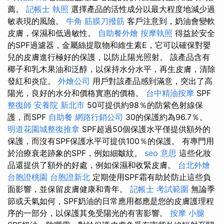
薦。
記帳士 執照
選擇產品的活性成分以最大程度地減少過
敏表現的風險。
牛角 筋膜刀撥筋
客戶注意到，奶油會變軟
皮膚，保濕和低過敏性。
自助餐外燴
按摩執照
得益於安全
的SPF過濾器，金屬絲提取物和維生素E，它可以確保對嬰
兒的皮膚進行極好的保護，以防止陽光照射。 該產品含有
椰子和乳木果油和泛醇，以保持水分水平，再生皮膚，清除
發紅和炎症。
外燴公司
用戶對該產品感到滿意，突出了高
陽光，良好的水分和價格實惠的價格。
台中精油按摩
SPF
整復師
安養院 新北市
50可提供約98％的防紫色射線保
護，而SPF
自助餐
網路行銷公司
30的保護約為96.7％。
明道花園城整復推拿
SPF超過50個保護水平僅提供額外的
保護，而沒有SPF保護水平可提供100％的保護。 有專門用
於治療衰老跡象的SPF，例如細皺紋。
seo 意思
這些化妝
品還提供了額外的好處，例如保濕和收緊皮膚。
台北外燴
台胞證桃園
台胞證新北
定期使用SPF霜有助於防止這些負
面影響，並保留皮膚健康和青年。
記帳士 考試範圍
無論季
節或天氣如何，SPF奶油的日常應用都應是您的皮膚護理程
序的一部分，以保護其免受陽光的有害影響。
按摩 小腿