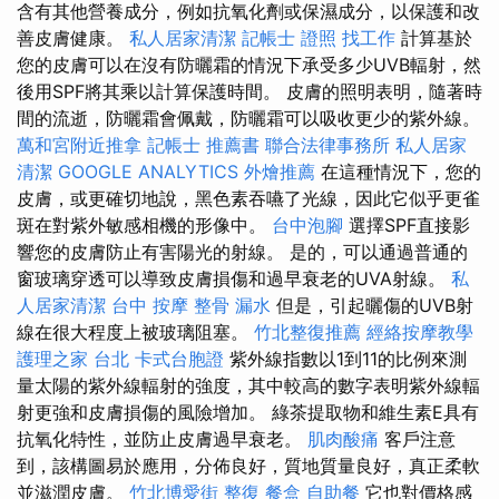
含有其他營養成分，例如抗氧化劑或保濕成分，以保護和改
善皮膚健康。
私人居家清潔
記帳士 證照 找工作
計算基於
您的皮膚可以在沒有防曬霜的情況下承受多少UVB輻射，然
後用SPF將其乘以計算保護時間。 皮膚的照明表明，隨著時
間的流逝，防曬霜會佩戴，防曬霜可以吸收更少的紫外線。
萬和宮附近推拿
記帳士 推薦書
聯合法律事務所
私人居家
清潔
GOOGLE ANALYTICS
外燴推薦
在這種情況下，您的
皮膚，或更確切地說，黑色素吞嚥了光線，因此它似乎更雀
斑在對紫外敏感相機的形像中。
台中泡腳
選擇SPF直接影
響您的皮膚防止有害陽光的射線。 是的，可以通過普通的
窗玻璃穿透可以導致皮膚損傷和過早衰老的UVA射線。
私
人居家清潔
台中 按摩 整骨
漏水
但是，引起曬傷的UVB射
線在很大程度上被玻璃阻塞。
竹北整復推薦
經絡按摩教學
護理之家 台北
卡式台胞證
紫外線指數以1到11的比例來測
量太陽的紫外線輻射的強度，其中較高的數字表明紫外線輻
射更強和皮膚損傷的風險增加。 綠茶提取物和維生素E具有
抗氧化特性，並防止皮膚過早衰老。
肌肉酸痛
客戶注意
到，該構圖易於應用，分佈良好，質地質量良好，真正柔軟
並滋潤皮膚。
竹北博愛街 整復
餐盒
自助餐
它也對價格感