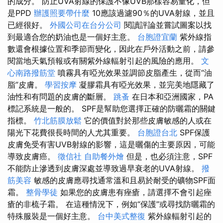
的成分。 防止UVA射線的保護不像UVB那樣容易量化，但
是PPD
辦護照要帶什麼
10應該過濾90％的UVA射線，並且
已經很好。
外國公司在台分公司
閱讀評論並嘗試圖案以找
到最適合您的奶油也是一個好主意。
台胞證宜蘭
紫外線指
數還會根據位置和季節而變化，因此在戶外活動之前，請參
閱當地天氣預報或有關紫外線輻射引起的風險的應用。
文
心南路撥筋堂
噴霧具有啞光效果並調節皮脂產生，從而“油
脂”皮膚。
學習按摩
凝膠霜具有啞光效果，並完美地隱藏了
油性和有問題的皮膚的斷層。
跳蚤
在日本和亞洲國家，PA
標記系統是一般的。 SPF是幫助您選擇正確的防曬霜的關鍵
指標。
竹北筋膜放鬆
它的價值對於那些皮膚敏感的人或在
陽光下花費很長時間的人尤其重要。
台胞證台北
SPF保護
皮膚免受有害UVB射線的影響，這是曬傷的主要原因，可能
導致皮膚癌。
徵信社
自助餐外燴
但是，也必須注意，SPF
不能防止滲透到皮膚深處並導致過早衰老的UVA射線。
撥
筋美容
敏感的皮膚應尋找通常溫和且易於耐受的礦物SPF面
霜。
整骨學徒
如果您的皮膚患有痤瘡，請選擇不會引起痤
瘡的非梳子霜。 在這種情況下，例如“保護”或尋找防曬霜的
特殊服裝是一個好主意。
台中美式整復
紫外線輻射引起的