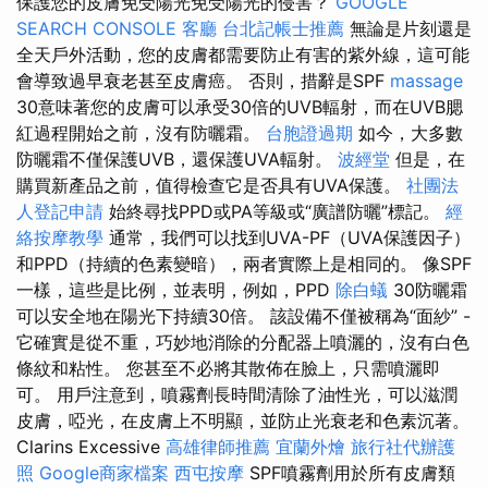
保護您的皮膚免受陽光免受陽光的侵害？
GOOGLE
SEARCH CONSOLE
客廳
台北記帳士推薦
無論是片刻還是
全天戶外活動，您的皮膚都需要防止有害的紫外線，這可能
會導致過早衰老甚至皮膚癌。 否則，措辭是SPF
massage
30意味著您的皮膚可以承受30倍的UVB輻射，而在UVB腮
紅過程開始之前，沒有防曬霜。
台胞證過期
如今，大多數
防曬霜不僅保護UVB，還保護UVA輻射。
波經堂
但是，在
購買新產品之前，值得檢查它是否具有UVA保護。
社團法
人登記申請
始終尋找PPD或PA等級或“廣譜防曬”標記。
經
絡按摩教學
通常，我們可以找到UVA-PF（UVA保護因子）
和PPD（持續的色素變暗），兩者實際上是相同的。 像SPF
一樣，這些是比例，並表明，例如，PPD
除白蟻
30防曬霜
可以安全地在陽光下持續30倍。 該設備不僅被稱為“面紗” -
它確實是從不重，巧妙地消除的分配器上噴灑的，沒有白色
條紋和粘性。 您甚至不必將其散佈在臉上，只需噴灑即
可。 用戶注意到，噴霧劑長時間清除了油性光，可以滋潤
皮膚，啞光，在皮膚上不明顯，並防止光衰老和色素沉著。
Clarins Excessive
高雄律師推薦
宜蘭外燴
旅行社代辦護
照
Google商家檔案
西屯按摩
SPF噴霧劑用於所有皮膚類