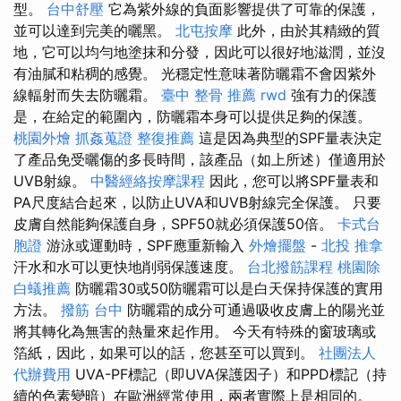
型。
台中舒壓
它為紫外線的負面影響提供了可靠的保護，
並可以達到完美的曬黑。
北屯按摩
此外，由於其精緻的質
地，它可以均勻地塗抹和分發，因此可以很好地滋潤，並沒
有油膩和粘稠的感覺。 光穩定性意味著防曬霜不會因紫外
線輻射而失去防曬霜。
臺中 整骨 推薦
rwd
強有力的保護
是，在給定的範圍內，防曬霜本身可以提供足夠的保護。
桃園外燴
抓姦蒐證
整復推薦
這是因為典型的SPF量表決定
了產品免受曬傷的多長時間，該產品（如上所述）僅適用於
UVB射線。
中醫經絡按摩課程
因此，您可以將SPF量表和
PA尺度結合起來，以防止UVA和UVB射線完全保護。 只要
皮膚自然能夠保護自身，SPF50就必須保護50倍。
卡式台
胞證
游泳或運動時，SPF應重新輸入
外燴擺盤
-
北投 推拿
汗水和水可以更快地削弱保護速度。
台北撥筋課程
桃園除
白蟻推薦
防曬霜30或50防曬霜可以是白天保持保護的實用
方法。
撥筋 台中
防曬霜的成分可通過吸收皮膚上的陽光並
將其轉化為無害的熱量來起作用。 今天有特殊的窗玻璃或
箔紙，因此，如果可以的話，您甚至可以買到。
社團法人
代辦費用
UVA-PF標記（即UVA保護因子）和PPD標記（持
續的色素變暗）在歐洲經常使用，兩者實際上是相同的。