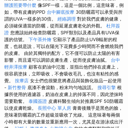
辦護照要帶什麼
像SPF一樣，這是一個比例，這意味著，例
如，帶有皮膚的PPD
台中腳底按摩
30防曬霜可以承受與所
謂的UVA一樣多的30倍​​。
經絡調理
對於我們皮膚的健康，
必須確保適當的防曬，從而延遲皮膚老化的外觀。
杜拜簽
證
您應該始終檢查防曬霜，SPF類別以及產品具有UVA保
護的信號。
下午茶外燴
它顯示了產品防止UVB輻射的程
度，也就是說，可以在陽光下花費多少時間而不會燃燒我們
的皮膚。 由於其獨特的配方，它不僅可以防止太陽的有害
影響，而且還可以調節皮膚生產，從而使皮膚油膩。
台中
輕井澤按摩
顧客在奶油中氾濫，並指出他們掉在皮膚上，
很容易塗抹，立即吸收，不會吸收毛孔，也沒有粘性的感
覺。
按摩店
女士們也很樂意將產品與裝飾化妝品一起使用
-
新竹整骨
底漆不會滾動，粉末均勻地說謊。
搜尋引擎
根
據所使用的過濾器，奶油在皮膚上的掉落不同，因此塗抹時
需要勤奮。
泰國簽證
皮膚科醫生傾向於推薦SPF 50防曬霜
以使皮膚乾燥。
長照中心 單人房
膏膏後幾乎是黑色的臉，
意味著防曬霜的工作超級並吸收了光線。 這意味著每兩個
小時都有大量的數量並重新應用一次，尤其是在游泳或出汗