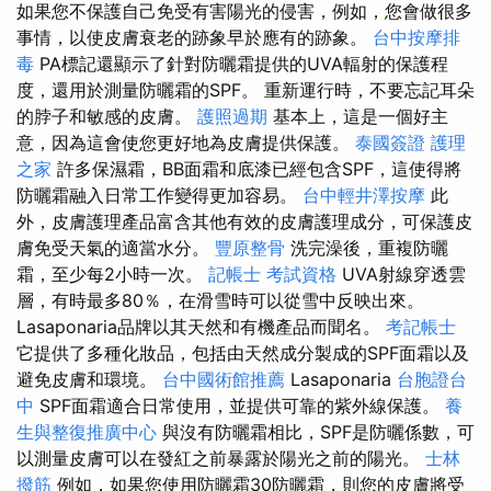
如果您不保護自己免受有害陽光的侵害，例如，您會做很多
事情，以使皮膚衰老的跡象早於應有的跡象。
台中按摩排
毒
PA標記還顯示了針對防曬霜提供的UVA​​輻射的保護程
度，還用於測量防曬霜的SPF。 重新運行時，不要忘記耳朵
的脖子和敏感的皮膚。
護照過期
基本上，這是一個好主
意，因為這會使您更好地為皮膚提供保護。
泰國簽證
護理
之家
許多保濕霜，BB面霜和底漆已經包含SPF，這使得將
防曬霜融入日常工作變得更加容易。
台中輕井澤按摩
此
外，皮膚護理產品富含其他有效的皮膚護理成分，可保護皮
膚免受天氣的適當水分。
豐原整骨
洗完澡後，重複防曬
霜，至少每2小時一次。
記帳士 考試資格
UVA射線穿透雲
層，有時最多80％，在滑雪時可以從雪中反映出來。
Lasaponaria品牌以其天然和有機產品而聞名。
考記帳士
它提供了多種化妝品，包括由天然成分製成的SPF面霜以及
避免皮膚和環境。
台中國術館推薦
Lasaponaria
台胞證台
中
SPF面霜適合日常使用，並提供可靠的紫外線保護。
養
生與整復推廣中心
與沒有防曬霜相比，SPF是防曬係數，可
以測量皮膚可以在發紅之前暴露於陽光之前的陽光。
士林
撥筋
例如，如果您使用防曬霜30防曬霜，則您的皮膚將受