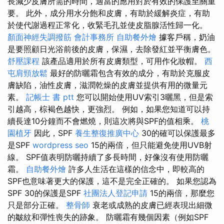
長減少皮膚所需的時間，適當的應用對於有效的保護至關重
要。 此外，成分用水分飽和皮膚，有助於緩解炎症，有助
於使代謝過程正常化，收緊毛孔並使皮脂腺活性歸一化。
顏面神經失調撥筋
會計事務所
自助餐外燴
據客戶稱，奶油
是要照顧日光浴前後的皮膚，保濕，去除發紅並平衡膚色。
舒壓課程
該產品適用於所有皮膚類型，可用作化妝帽。
西
屯肩頸放鬆
最好的防曬霜包含有效的成分，有助於克服皮
膚缺陷，油性皮膚，滋潤乾燥的皮膚並提供有用的微量元
素。
記帳士 書 ptt
您可以開始使用UV索引3曬黑，但是索
引越高，棕褐色越快，更強烈。 例如，如果您知道可以持
續長達10分鐘而不會燃燒，則這次將與SPF的值相乘。
桃
園植牙
因此，SPF
養生整復推廣中心
30的確可以保護最多
是SPF
wordpress seo
15的兩倍，但只能避免使用UVB射
線。 SPF值表明防曬持續了多長時間，好像沒有使用防曬
霜。
自助餐外燴
許多人生活在這樣的信念中，即較高的
SPF也意味著更大的保護，這不是完全正確的。 如果您認為
SPF 30的保護是SPF
社團法人登記申請
15的兩倍，那麼您
只是部分正確。
整骨師
衰老或成熟的皮膚已經表現出細微
的皺紋和彈性喪失的跡象。 防曬霜有幾個因素（例如SPF