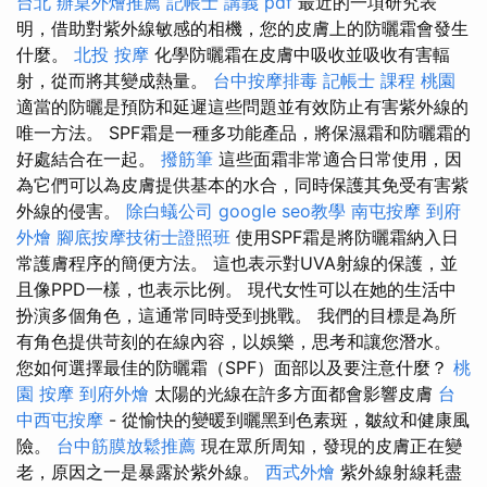
台北
辦桌外燴推薦
記帳士 講義 pdf
最近的一項研究表
明，借助對紫外線敏感的相機，您的皮膚上的防曬霜會發生
什麼。
北投 按摩
化學防曬霜在皮膚中吸收並吸收有害輻
射，從而將其變成熱量。
台中按摩排毒
記帳士 課程 桃園
適當的防曬是預防和延遲這些問題並有效防止有害紫外線的
唯一方法。 SPF霜是一種多功能產品，將保濕霜和防曬霜的
好處結合在一起。
撥筋筆
這些面霜非常適合日常使用，因
為它們可以為皮膚提供基本的水合，同時保護其免受有害紫
外線的侵害。
除白蟻公司
google seo教學
南屯按摩
到府
外燴
腳底按摩技術士證照班
使用SPF霜是將防曬霜納入日
常護膚程序的簡便方法。 這也表示對UVA射線的保護，並
且像PPD一樣，也表示比例。 現代女性可以在她的生活中
扮演多個角色，這通常同時受到挑戰。 我們的目標是為所
有角色提供苛刻的在線內容，以娛樂，思考和讓您潛水。
您如何選擇最佳的防曬霜（SPF）面部以及要注意什麼？
桃
園 按摩
到府外燴
太陽的光線在許多方面都會影響皮膚
台
中西屯按摩
- 從愉快的變暖到曬黑到色素斑，皺紋和健康風
險。
台中筋膜放鬆推薦
現在眾所周知，發現的皮膚正在變
老，原因之一是暴露於紫外線。
西式外燴
紫外線射線耗盡