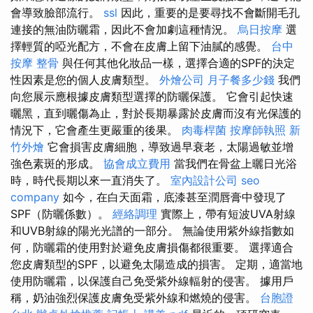
會導致臉部流行。
ssl
因此，重要的是要尋找不會斷開毛孔
連接的無油防曬霜，因此不會加劇這種情況。
烏日按摩
選
擇輕質的啞光配方，不會在皮膚上留下油膩的感覺。
台中
按摩 整骨
與任何其他化妝品一樣，選擇合適的SPF的決定
性因素是您的個人皮膚類型。
外燴公司
月子餐多少錢
我們
向您展示應根據皮膚類型選擇的防曬保護。 它會引起快速
曬黑，直到曬傷為止，對於長期暴露於皮膚而沒有光保護的
情況下，它會產生更嚴重的後果。
肉毒桿菌
按摩師執照
新
竹外燴
它會損害皮膚細胞，導致過早衰老，太陽過敏並增
強色素斑的形成。
協會成立費用
當我們在骨盆上曬日光浴
時，時代長期以來一直消失了。
室內設計公司
seo
company
如今，在白天面霜，底漆甚至潤唇膏中發現了
SPF（防曬係數）。
經絡調理
實際上，帶有短波UVA射線
和UVB射線的陽光光譜的一部分。 無論使用紫外線指數如
何，防曬霜的使用對於避免皮膚損傷都很重要。 選擇適合
您皮膚類型的SPF，以避免太陽造成的損害。 定期，適當地
使用防曬霜，以保護自己免受紫外線輻射的侵害。 據用戶
稱，奶油強烈保護皮膚免受紫外線和燃燒的侵害。
台胞證