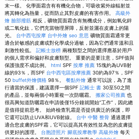
末一樣。 化學面霜含有有機化合物，可吸收紫外線輻射並
將其轉化為熱量，從而防止其對皮膚的有害作用。
高級外
燴
臉部撥筋
相反，礦物質面霜含有無機成分，例如氧化鋅
或二氧化鈦，它們充當物理屏障，反射並灑在皮膚上的陽
光。
台中西屯按摩
台中外燴
seo 意思
礦物質面霜通常更
適合於敏感的皮膚或對化學成分過敏，因為它們通常溫和且
刺激性較低。
記帳士放榜
兩種類型之間的選擇應基於用戶
的個人需求和偏好和皮膚類型。 重要的是要注意，SPF值與
保護強度不成比例。
html
SPF
按摩 推薦
15塊約為UVB射
線的93％，而SPF
台中西屯區按摩推薦
30約為97％，SPF
50
buffet外燴價格
98％。
餐點外燴
通常可以說，為了進
行適當的保護，建議選擇一個SPF
記帳士 書
30至50之間
的產品，並每兩個小時重複一次防曬霜。
搬家公司推薦
也
很高興知道防曬霜在申請後僅15分鐘就開始“工作”，因此總
是值得提前思考。 始終檢查乳霜是否提供廣泛的保護，即
它還可以防止UVA和UVB射線。
台中 中醫 整骨
通過選擇
適合您皮膚的SPF霜，它可以提高其有效性並為您的皮膚提
供更好的護理。
台胞證照片
腳底按摩教學
高級外燴
每天