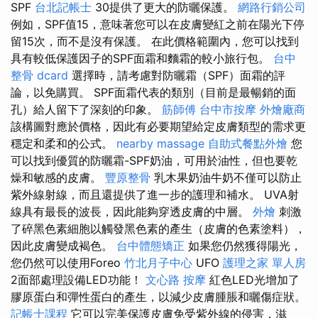
SPF
台北記帳士
30提供了更大的防曬保護。
網路行銷公司
例如，SPF值15，意味著您可以在皮膚變紅之前在陽光下停
留15次，而不是沒有保護。 在此價格範圍內，您可以找到
具有較低保護因子的SPF面霜和麵霜的較小旅行包。
台中
整骨 dcard
選擇時，請考慮對防曬霜（SPF）面霜的評
論，以免購買。 SPF面霜代表的類別（目前是最暢銷的面
孔）給人留下了深刻的印象。
筋師傅
台中市按摩
外燴廠商
該構圖對應於價格，因此有必要期望給定皮膚類型的需求更
穩定和柔和的公式。
nearby massage
自助式餐點外燴
您
可以找到優質的防曬霜-SPF奶油，可用於油性，但也要乾
燥和敏感的皮膚。
豐原整骨
乳木果奶油牛奶不僅可以防止
紫外線射線，而且還提供了進一步的護理和補水。 UVA射
線具有最長的波長，因此能夠穿透皮膚的中層。
外燴
刺激
了碎黑色素細胞以觸發黑色素的產生（皮膚的色素塗料），
因此皮膚變成褐色。
台中體態矯正
如果您仍然獲得陽光，
您仍然可以使用Foreo
竹北月子中心
UFO
護理之家 單人房
2面部處理設備LED功能！
文心路 按摩
紅色LED光增加了
膠原蛋白和彈性蛋白的產生，以減少皮膚腫脹和曬傷症狀。
記帳士課程
它可以完美保護皮膚免受紫外線的侵害，滋