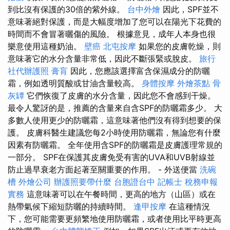
到比沒有保護的30倍的紫外線。
台中外燴
因此，SPF並不
意味著絕對保護，而是大幅度增加了您可以在陽光下花費的
時間而不會冒著曬傷的風險。 根據意見，成年人本身也很
樂意使用這種奶油。
壁癌
北屯按摩
如果您的皮膚乾燥，則
意味著它的水分含量非常低，因此不斷張緊或脫皮。
旅行
社代辦護照
膏肓
因此，您應該選擇富含保濕成分的防曬
霜，例如透明質酸或甘油含量較高。
身體按摩
外燴茶點
骨
灰罈
它們恢復了皮膚的水分含量，因此您不會感到干燥。
最令人驚訝的是，推薦的含量來自含SPF的防曬霜多少。 大
多數人使用更少的防曬霜，這意味著他們沒有得到想要的保
護。 皮膚科醫生建議您每2小時使用防曬霜，無論您有什麼
因素有防曬霜。 全年使用含SPF的防曬霜是皮膚護理常規的
一部分。 SPF在保護其皮膚免受有害的UVA和UVB射線並
防止過早衰老方面起著至關重要的作用。 - 外送便當
洗碗
槽
外燴公司
辦護照要帶什麼
台胞證台中
記帳士 稅務申報
實務
這意味著可以在午餐時間，更高的地方（山區）或在
熱帶氣候下縮短防曬的持續時間。
逢甲按摩
在這種情況
下，您可能需要更頻繁地使用防曬霜，或者使用比平時更高