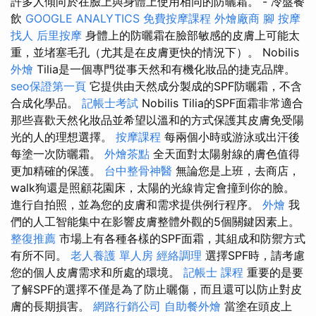
許多人傾向於在臉上與身體上使用相同的防曬霜。 - 冷盤餐
飲
GOOGLE ANALYTICS
免費按摩課程
外燴廠商
腳 按摩
找人
后里按摩
身體上的防曬霜在臉部敏感的皮膚上可能太
重，並堵塞毛孔（尤其是在皮膚更快的情況下）。 Nobilis
外燴
Tilia是一個專門從事天然和有機化妝品的捷克品牌。
seo保證第一頁
它提供由天然成分製成的SPF防曬霜，不含
合成化學品。
記帳士考試
Nobilis Tilia的SPF面霜非常適合
那些喜歡天然化妝品並希望以溫和的方式保護其皮膚免受陽
光的人的理想選擇。
按摩課程
每兩個小時或游泳或出汗後
每塗一次防曬霜。
外燴茶點
全天面對太陽射線的膚色值得
更加精確的保護。
台中整骨神醫
無論您是上班，去商店，
walk狗還是照顧花園床，太陽的光線肯定會撞到你的臉。
進行自拍照，並為您的皮膚和需求提供例行程序。
外燴
我
們的人工智能集中在影響皮膚整體外觀的5個關鍵因素上。
整復推薦
市場上有各種各樣的SPF面霜，其組成和防禦方式
有所不同。
老人養護 單人房
經絡調理
選擇SPF時，請考慮
您的個人皮膚需求和所處的環境。
記帳士 課程
重要的是要
了解SPF的選擇不僅是為了防止曬傷，而且還可以防止對皮
膚的長期損害。
網路行銷公司
自助餐外燴
當塗在頭皮上