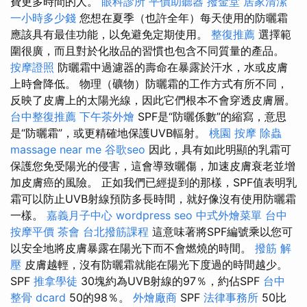
費更多時間的人。
眼科診所
平價助聽器
撥金堂
居家清潔
一小時多少錢
您想在夏季（也許全年）每天使用的防曬霜
應該具有最佳功能，以免避免定期使用。
整復推薦
選擇範
圍很廣，而且對於化妝品的習慣也包含不同質量的產品。
按摩證照
防曬霜中過濾器的壽命在暴露於汗水，水或皮膚
上時會降低。 物理（礦物）防曬霜的工作方式有所不同，
反映了皮膚上的太陽光線，因此它們根本不會穿透皮膚層。
台中整復推薦
下午茶外燴
SPF是“防曬係數”的縮寫，意思
是“防曬霜”，或更精確地保護UVB輻射。
桃園 按摩
除蟲
massage near me
谷歌seo
因此，具有如此明顯的乳霜可
保護您免受陽光的侵害，這會導致曬傷，加速皮膚衰老並增
加皮膚癌的風險。 正如我們已經提到的那樣，SPF值表明乳
霜可以防止UVB射線預防多長時間，就好像沒有使用防曬霜
一樣。
嘉義月子中心
wordpress seo
中式外燴菜單
台中
按摩平價
茶會
台北撥筋課程
這意味著將SPF編號乘以您可
以安全地將皮膚暴露在陽光下而不會燃燒的時間。
撥筋 解
壓
皮膚越輕，沒有防曬霜就能在陽光下度過的時間越少。
SPF
推拿學徒
30塊約為UVB射線的97％，約佔SPF
台中
整骨 dcard
50的98％。
外燴廠商
SPF
法律事務所
50比