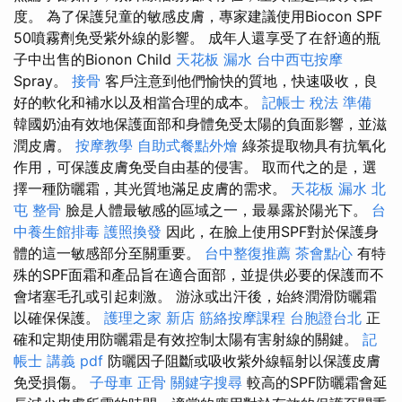
度。 為了保護兒童的敏感皮膚，專家建議使用Biocon SPF
50噴霧劑免受紫外線的影響。 成年人還享受了在舒適的瓶
子中出售的Bionon Child
天花板 漏水
台中西屯按摩
Spray。
接骨
客戶注意到他們愉快的質地，快速吸收，良
好的軟化和補水以及相當合理的成本。
記帳士 稅法 準備
韓國奶油有效地保護面部和身體免受太陽的負面影響，並滋
潤皮膚。
按摩教學
自助式餐點外燴
綠茶提取物具有抗氧化
作用，可保護皮膚免受自由基的侵害。 取而代之的是，選
擇一種防曬霜，其光質地滿足皮膚的需求。
天花板 漏水
北
屯 整骨
臉是人體最敏感的區域之一，最暴露於陽光下。
台
中養生館排毒
護照換發
因此，在臉上使用SPF對於保護身
體的這一敏感部分至關重要。
台中整復推薦
茶會點心
有特
殊的SPF面霜和產品旨在適合面部，並提供必要的保護而不
會堵塞毛孔或引起刺激。 游泳或出汗後，始終潤滑防曬霜
以確保保護。
護理之家 新店
筋絡按摩課程
台胞證台北
正
確和定期使用防曬霜是有效控制太陽有害射線的關鍵。
記
帳士 講義 pdf
防曬因子阻斷或吸收紫外線輻射以保護皮膚
免受損傷。
子母車
正骨
關鍵字搜尋
較高的SPF防曬霜會延