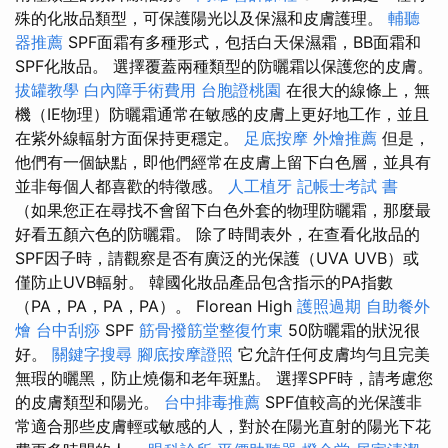
殊的化妝品類型，可保護陽光以及保濕和皮膚護理。
輔聽
器推薦
SPF面霜有多種形式，包括白天保濕霜，BB面霜和
SPF化妝品。 選擇覆蓋兩種類型的防曬霜以保護您的皮膚。
拔罐教學
白內障手術費用
台胞證桃園
在很大的線條上，無
機（IE物理）防曬霜通常在敏感的皮膚上更好地工作，並且
在紫外線輻射方面保持更穩定。
足底按摩
外燴推薦
但是，
他們有一個缺點，即他們經常在皮膚上留下白色層，並具有
並非每個人都喜歡的特徵感。
人工植牙
記帳士考試 書
（如果您正在尋找不會留下白色外套的物理防曬霜，那麼最
好看五顏六色的防曬霜。 除了時間表外，在查看化妝品的
SPF因子時，請觀察是否有廣泛的光保護（UVA UVB）或
僅防止UVB輻射。 韓國化妝品產品包含指示的PA指數
（PA，PA，PA，PA）。 Florean High
護照過期
自助餐外
燴
台中刮痧
SPF
筋骨撥筋堂整復竹東
50防曬霜的狀況很
好。
關鍵字搜尋
腳底按摩證照
它允許任何皮膚均勻且完美
無瑕的曬黑，防止燒傷和老年斑點。 選擇SPF時，請考慮您
的皮膚類型和陽光。
台中排毒推薦
SPF值較高的光保護非
常適合那些皮膚輕或敏感的人，對於在陽光直射的陽光下花