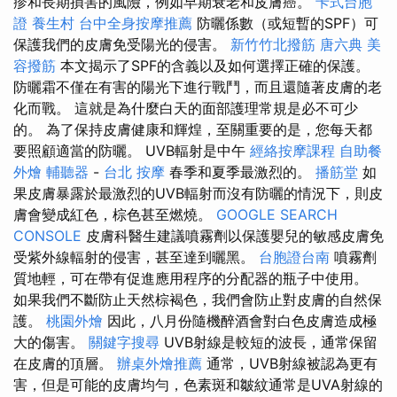
疹和長期損害的風險，例如早期衰老和皮膚癌。
卡式台胞
證
養生村
台中全身按摩推薦
防曬係數（或短暫的SPF）可
保護我們的皮膚免受陽光的侵害。
新竹竹北撥筋
唐六典
美
容撥筋
本文揭示了SPF的含義以及如何選擇正確的保護。
防曬霜不僅在有害的陽光下進行戰鬥，而且還隨著皮膚的老
化而戰。 這就是為什麼白天的面部護理常規是必不可少
的。 為了保持皮膚健康和輝煌，至關重要的是，您每天都
要照顧適當的防曬。 UVB輻射是中午
經絡按摩課程
自助餐
外燴
輔聽器
-
台北 按摩
春季和夏季最激烈的。
播筋堂
如
果皮膚暴露於最激烈的UVB輻射而沒有防曬的情況下，則皮
膚會變成紅色，棕色甚至燃燒。
GOOGLE SEARCH
CONSOLE
皮膚科醫生建議噴霧劑以保護嬰兒的敏感皮膚免
受紫外線輻射的侵害，甚至達到曬黑。
台胞證台南
噴霧劑
質地輕，可在帶有促進應用程序的分配器的瓶子中使用。
如果我們不斷防止天然棕褐色，我們會防止對皮膚的自然保
護。
桃園外燴
因此，八月份隨機醉酒會對白色皮膚造成極
大的傷害。
關鍵字搜尋
UVB射線是較短的波長，通常保留
在皮膚的頂層。
辦桌外燴推薦
通常，UVB射線被認為更有
害，但是可能的皮膚均勻，色素斑和皺紋通常是UVA射線的