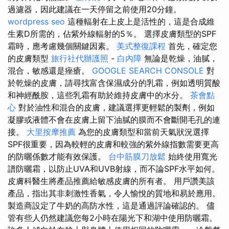
過濾器，因此建議在一天停留之前使用20分鐘。
wordpress seo
這種輻射在上皮上是活性的，這是合成維
生素D所需的，佔紫外線輻射的5％。 選擇皮膚類型的SPF
霜時，應考慮幾個關鍵因素。
美式整復課程
首先，確定您
的皮膚類型
旅行社代辦護照
-
白內障
無論是乾燥，油膩，
混合，敏感還是痤瘡。
GOOGLE SEARCH CONSOLE
對
於乾燥的皮膚，請尋找富含保濕成分的乳霜，例如透明質酸
和神經酰胺，這些乳霜有助於維持皮膚中的水分。
茶會點
心
對於油性和混合的皮膚，建議選擇更輕鬆的製劑，例如
凝膠或液體不會在皮膚上留下油膩的膜而不會斷開毛孔的連
接。
大里按摩推薦
為您的皮膚類型和當前天氣狀況選擇
SPF很重要，因為較輕的皮膚和較強的紫外線指數需要更高
的防曬係數才能有效保護。
台中筋膜刀放鬆
始終使用寬光
譜防曬霜，以防止UVA和UVB射線，而不論SPF水平如何。
皮膚科醫生將產品推薦給敏感皮膚的所有者。 用戶讚美該
產品，指出其非刺激性香氣，令人愉悅的質地和易於應用。
製造商設定了牛奶的高防水性，這是通過評論確認的。 儘
管有些人仍然建議您每2小時在陽光下和湖中使用防曬霜。