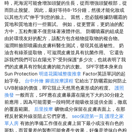
時，死海泥可能會增加頭髮的生長，從而增強頭髮根部，從
而防止脫髮。 因此，最好等待8-15分鐘，然後才能化妝或
以其他方式“伸手”到您的臉上。 當然，您必鬚根據防曬霜的
質地和質地進行一些嘗試。 例如，從更豐富，更奶油的配
方中，五粒劑量不僅意味著液體伴侶。 防曬噴霧的組成是
由於環境友好的配方，該配方包含植物提取物的複合物。
滋潤幹臉部噴霧由皮膚科醫生測試，發現其低過敏性。 奶
油含有綠茶提取物，可滋潤皮膚並具有抗菌作用。 它還告
訴我們我們可以在陽光下“受到保護”多少次，也就表明了我
們的皮膚具有控制皮膚的能力的次數。 SPF字體本身來自
Sun Protection
明道花園城整復推拿
Factor英語單詞的起
始字母。
台中外燴
腳底按摩課程
它給出了防曬霜如何防止
UVB射線的價值，即它阻止天然黑色素形成的程度。
護照
換發
一般而言，SPF應在皮膚暴露在陽光下大約30分鐘之
前應用，因為可能需要一段時間才能吸收並提供全面，徹底
的覆蓋範圍。
后里按摩
礦物成分保留在皮膚表面上，在那
裡反射紫外線並阻止它們穿透。
seo保證第一頁
護理之家
單人房
有效的準備工作僅在皮膚上留下最小或沒有白色的
斑點，而質量差的製劑可能會產生效果，好像是塗抹白色粉