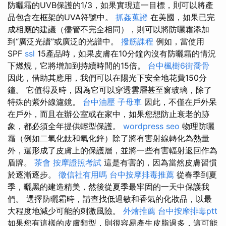
防曬霜的UVB保護的1/3，如果實現這一目標，則可以將產
品包含在框架的UVA符號中。
抓姦蒐證
在美國，如果已完
成相應的建議（儘管不完全相同），則可以將防曬霜添加
到“廣泛光譜”或廣泛的光譜中。
撥筋課程
例如，當使用
SPF
ssl
15產品時，如果皮膚在10分鐘內沒有防曬霜的情況
下燃燒，它將增加到持續時間的15倍。
台中楓樹6街喬骨
因此，借助其應用，我們可以在陽光下安全地花費150分
鐘。 它值得及時，因為它可以穿透雲層甚至窗玻璃，除了
特殊的紫外線濾鏡。
台中油壓
子母車
因此，不僅在戶外呆
在戶外，而且在辦公室或在家中，如果您想防止衰老的跡
象，都必須全年提供輕型保護。
wordpress seo
物理防曬
霜（例如二氧化鈦和氧化鋅）除了將有害射線轉化為熱量
外，還形成了皮膚上的保護層，並將一些有害輻射返回作為
盾牌。
茶會
按摩證照考試
這是有害的，因為當然皮膚習慣
於逐漸逐步。
徵信社有用嗎
台中按摩排毒推薦
從春季到夏
季，曬黑的建造精美，然後從夏季最牢固的一天中保護我
們。 選擇防曬霜時，請查找低過敏和香氣的化妝品，以最
大程度地減少可能的刺激風險。
外燴推薦
台中按摩排毒ptt
如果您有這樣的皮膚類型，則很容易產生皮脂過多，這可能