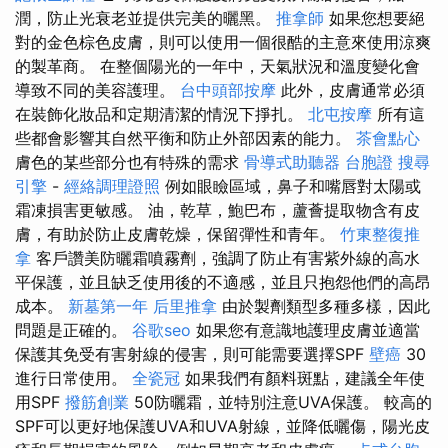
潤，防止光衰老並提供完美的曬黑。
推拿師
如果您想要絕
對的金色棕色皮膚，則可以使用一個很酷的主意來使用涼爽
的製革商。 在整個陽光的一年中，天氣狀況和溫度變化會
導致不同的美容護理。
台中頭部按摩
此外，皮膚通常必須
在裝飾化妝品和定期清潔的情況下掙扎。
北屯按摩
所有這
些都會影響其自然平衡和防止外部因素的能力。
茶會點心
膚色的某些部分也有特殊的需求
骨導式助聽器
台胞證
搜尋
引擎
-
經絡調理證照
例如眼瞼區域，鼻子和嘴唇對太陽或
霜凍損害更敏感。 油，乾草，鮑巴布，蘆薈提取物含有皮
膚，有助於防止皮膚乾燥，保留彈性和青年。
竹東整復推
拿
客戶讚美防曬霜噴霧劑，強調了防止有害紫外線的高水
平保護，並且缺乏使用後的不適感，並且只抱怨他們的高昂
成本。
新墓第一年
后里推拿
由於製劑類型多種多樣，因此
問題是正確的。
谷歌seo
如果您有意識地護理皮膚並適當
保護其免受有害射線的侵害，則可能需要選擇SPF
壁癌
30
進行日常使用。
全瓷冠
如果我們有顏料斑點，建議全年使
用SPF
撥筋創業
50防曬霜，並特別注意UVA保護。 較高的
SPF可以更好地保護UVA和UVA射線，並降低曬傷，陽光皮