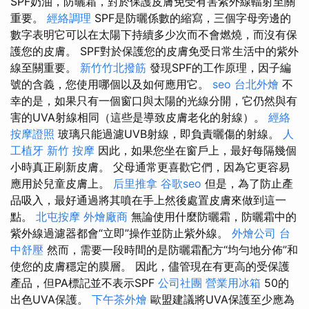
SPF奶油，防曬霜，對於保護皮膚免受有害紫外線輻射至關
重要。
經絡調理
SPF是防曬係數的縮寫，三個字母旁邊的
數字表明它可以在太陽下持續多少次而不會燃燒，而沒有保
護您的皮膚。 SPF對於保護您的皮膚免受日常生活中的紫外
線至關重要。
新竹竹北撥筋
發現SPF的工作原理，因子編
號的含義，您使用哪個以及如何應用它。
seo
台北外燴
不
幸的是，如果只有一個窗口與太陽的光線分開，它仍然與有
害的UVA射線相同（這些是導致皮膚老化的射線）。
經絡
按摩證照
玻璃只能過濾UVB射線，即負責曬傷的射線。
人
工植牙
新竹 按摩
因此，如果您坐在窗戶上，最好每隔幾個
小時真正刷新皮膚。 父母通常更喜歡它們，因為它更容易
應用於兒童皮膚上。
后里推拿
谷歌seo
但是，為了防止產
品吸入，最好通過將其噴在手上然後處置皮膚來做到這一
點。
北屯按摩
外燴廠商
無論使用什麼防曬霜，防曬霜中的
紫外線過濾器都會“立即”操作並防止紫外線。
外燴公司
台
中舒壓
然而，需要一段時間的是防曬霜配方“均勻地分佈”和
使您的皮膚穩定的膜層。 因此，儘管現在有更高的受保護
產品，但PA標記並不表示SPF
公司社團
營業用冰箱
50的
出色UVA保護。
下午茶外燴
歐盟建議將UVA保護至少應為