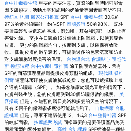
台中排毒養生館
重要的是要注意，實際的防禦時間可能會
因皮膚類型，活動水平和施用的奶油量等因素而有所不同。
撥筋堂 地圖
搬家公司推薦
SPF
台中排毒養生館
30塊約
97％的紫外線輻射，約佔SPF
泰國簽證
50的98％。 記住
要覆蓋經常被遺忘的區域，例如腳，耳朵和頸部，以防止有
害紫外線。 至少在日曬前15分鐘塗上防曬霜，以使其穿過
皮膚。 更少的防曬霜均勻，按摩到皮膚，以確保有效吸
收。 限制皮膚的過早衰老，可提供過多的色素沉著和防止
對皮膚細胞過度損害的保護。
台胞證台北
會議點心
護照代
辦
撥筋課程
台中按摩排毒推薦
除了防護過濾器外，帶有
SPF的面部護理產品還提供皮膚類型的組成。
現代風
脊椎
側彎
這意味著即使皮膚油膩或乾燥，您也可以選擇臉上最
合適的防曬霜（SPF）。 如果您暴露於陽光直射的情況下，
皮膚科醫生說，您的皮膚應受到30個防曬係數的保護。
美
容撥筋
但是，在短暫的曬日光浴和多雲的天空的情況下，
具有15因子的保濕霜或底漆可能就足夠了。
自助搬家
台胞
證桃園
但是，專家不建議使用12、4或3
台中整骨神醫
SPF
的較低面霜。
按摩證照考試
同樣重要的是要保護產品免受
兩種類型的紫外線輻射。
高雄 會計課程
SPF奶油是一種特