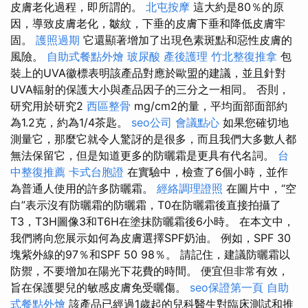
皮膚老化過程，即所謂的。
北屯按摩
這大約是80％的原
因，導致皮膚老化，皺紋，下垂的皮膚下垂和降低皮膚牢
固。
護照過期
它還顯著增加了出現色素斑點和惡性皮膚的
風險。
自助式餐點外燴
玻尿酸
產後護理
竹北整復推拿
包
裝上的UVA徽標表明該產品對應於歐盟的建議，並且針對
UVA輻射的保護大小與產品因子的三分之一相同。 否則，
研究用於研究2
西區整骨
mg/cm2的量，平均面部面部約
為1.2克，約為1/4茶匙。
seo公司
會議點心
如果您確切地
測量它，那麼它就令人驚訝的是很多，而且我們大多數人都
無法保留它，但是知道更多的防曬霜是更具有代名詞。
台
中整復推薦
卡式台胞證
在實驗中，檢查了6個小時，並作
為普通人使用的許多防曬霜。
經絡調理證照
在圖片中，“空
白”表示沒有防曬霜的防曬霜，T0在防曬霜後直接拍攝了
T3，T3H圖像3和T6H在塗抹防曬霜後6小時。 在本文中，
我們將向您展示如何為皮膚選擇SPF奶油。 例如，SPF 30
塊紫外線的97％和SPF 50 98％。 請記住，建議防曬霜以
防禦，不要增加在陽光下花費的時間。 便宜但非常有效，
旨在保護嬰兒的敏感皮膚免受曬傷。
seo保證第一頁
自助
式餐點外燴
該產品已經過1歲起的兒科醫生對臨床測試和推