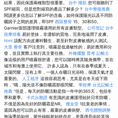
結果，因此保護兩種類型很重要。
台中 撥筋
您可能聽到了
SPF縮寫，但是您對縮寫的產品了解多少？
台中整復推薦
閱讀更多信息以了解SPF的含義，如何保護陽光以及不同防
曬因子之間的差異，即SPF
西區整骨
15、30和50。
Garnier面部護理噴霧適用於所有皮膚類型。
公司登記
台中
按摩排毒
易於塗抹，非濃郁的質地，完美地滋潤了皮膚。
html
該配方由皮膚科醫生，甚至針對皮膚敏感的人測試。
大里 整骨
客戶注意到，噴霧是低過敏性的，易於應用和分
發，並且實際上執行其主要任務。
外燴擺盤
普考 記帳士
像這樣的用戶噴霧很舒適，您可以隨時將其隨身攜帶，並在
城市和海灘上使用它。 許多人認為，只有在春季或夏天，
太陽閃耀，沒有上帝，一個人在曬日光浴時，保護天氣才是
重要的。
人工植牙
這很容易思考，尤其是在冬天或下雨
時，“哦，陽光並不像防曬霜那樣閃耀。
學按摩
台北記帳士
推薦
”但是，每天的防曬活動是指一年中的365天，包括冬
季和夏季。
卡式台胞證
有意識的皮膚護理始於日常防曬，
不僅是因為良好的防曬霜是NR。
撥金堂
1抗衰老的事情，
還因為您可以防止有害，嚴重的皮膚病變。
西屯體態調整
無論季節如何，紫外線輻射始終存在，差異僅是由於其強