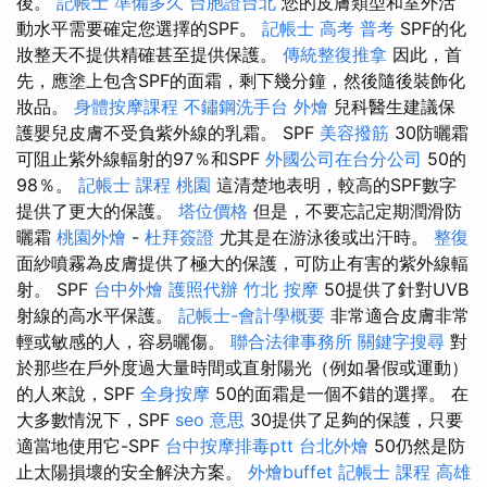
後。
記帳士 準備多久
台胞證台北
您的皮膚類型和室外活
動水平需要確定您選擇的SPF。
記帳士 高考 普考
SPF的化
妝整天不提供精確甚至提供保護。
傳統整復推拿
因此，首
先，應塗上包含SPF的面霜，剩下幾分鐘，然後隨後裝飾化
妝品。
身體按摩課程
不鏽鋼洗手台
外燴
兒科醫生建議保
護嬰兒皮膚不受負紫外線的乳霜。 SPF
美容撥筋
30防曬霜
可阻止紫外線輻射的97％和SPF
外國公司在台分公司
50的
98％。
記帳士 課程 桃園
這清楚地表明，較高的SPF數字
提供了更大的保護。
塔位價格
但是，不要忘記定期潤滑防
曬霜
桃園外燴
-
杜拜簽證
尤其是在游泳後或出汗時。
整復
面紗噴霧為皮膚提供了極大的保護，可防止有害的紫外線輻
射。 SPF
台中外燴
護照代辦
竹北 按摩
50提供了針對UVB
射線的高水平保護。
記帳士-會計學概要
非常適合皮膚非常
輕或敏感的人，容易曬傷。
聯合法律事務所
關鍵字搜尋
對
於那些在戶外度過大量時間或直射陽光（例如暑假或運動）
的人來說，SPF
全身按摩
50的面霜是一個不錯的選擇。 在
大多數情況下，SPF
seo 意思
30提供了足夠的保護，只要
適當地使用它-SPF
台中按摩排毒ptt
台北外燴
50仍然是防
止太陽損壞的安全解決方案。
外燴buffet
記帳士 課程 高雄