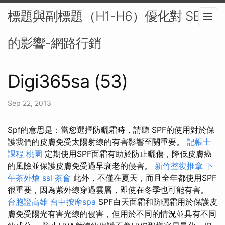
標題與副標題（H1-H6）優化對 SEO
的影響-網路行銷
Digi365sa (53)
Sep 22, 2013
Spf的意思是：當您選擇防曬霜時，請聽 SPF的使用對於保
護我們的皮膚免受太陽射線的有害影響至關重要。
記帳士
課程 桃園
定期使用SPF面霜有助於防止曬傷，降低皮膚癌
的風險並保護皮膚免受過早衰老的侵害。
新竹整復推拿
下
午茶外燴
ssl
茶會
此外，不僅在夏天，而且全年都使用SPF
很重要，因為紫外線穿過雲層，即使在冬季也可能有害。
台胞證高雄
台中按摩spa
SPF白天面霜和防曬霜用於保護皮
膚免受陽光有害光線的侵害，但用於不同的情況並具有不同