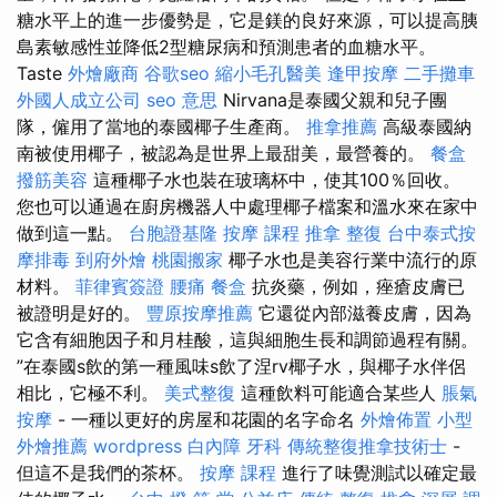
糖水平上的進一步優勢是，它是鎂的良好來源，可以提高胰
島素敏感性並降低2型糖尿病和預測患者的血糖水平。
Taste
外燴廠商
谷歌seo
縮小毛孔醫美
逢甲按摩
二手攤車
外國人成立公司
seo 意思
Nirvana是泰國父親和兒子團
隊，僱用了當地的泰國椰子生產商。
推拿推薦
高級泰國納
南被使用椰子，被認為是世界上最甜美，最營養的。
餐盒
撥筋美容
這種椰子水也裝在玻璃杯中，使其100％回收。
您也可以通過在廚房機器人中處理椰子檔案和溫水來在家中
做到這一點。
台胞證基隆
按摩 課程
推拿 整復
台中泰式按
摩排毒
到府外燴
桃園搬家
椰子水也是美容行業中流行的原
材料。
菲律賓簽證
腰痛
餐盒
抗炎藥，例如，痤瘡皮膚已
被證明是好的。
豐原按摩推薦
它還從內部滋養皮膚，因為
它含有細胞因子和月桂酸，這與細胞生長和調節過程有關。
”在泰國s飲的第一種風味s飲了涅rv椰子水，與椰子水伴侶
相比，它極不利。
美式整復
這種飲料可能適合某些人
脹氣
按摩
- 一種以更好的房屋和花園的名字命名
外燴佈置
小型
外燴推薦
wordpress
白內障
牙科
傳統整復推拿技術士
-
但這不是我們的茶杯。
按摩 課程
進行了味覺測試以確定最