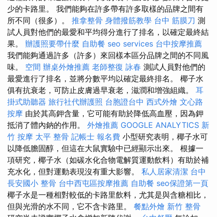
少的卡路里。 我們能夠在許多帶有許多取樣的品牌之間有
所不同（很多）。
推拿整骨
身體撥筋教學
台中 筋膜刀
測
試人員對他們的最愛和平均得分進行了排名，以確定最終結
果。
辦護照要帶什麼
自助餐
seo services
台中按摩推薦
我們能夠通過許多（許多）來回樣本區分品牌之間的不同風
味。
空間
辦桌外燴推薦
老師整復 詠春
測試人員對他們的
最愛進行了排名，並將分數平均以確定最終排名。 椰子水
俱有抗衰老，可防止皮膚過早衰老，滋潤和增強組織。
耳
掛式助聽器
旅行社代辦護照
台胞證台中
西式外燴
文心路
按摩
由於其高鉀含量，它可能有助於降低高血壓，因為鉀
抵消了體內鈉的作用。
外燴推薦
GOOGLE ANALYTICS
新
竹 按摩
太平 整骨
記帳士 報名費
小型研究表明，椰子水可
以降低膽固醇，但這在大鼠實驗中已經顯示出來。 根據一
項研究，椰子水（如碳水化合物電解質運動飲料）有助於補
充水化，但對運動表現沒有重大影響。
私人居家清潔
台中
長安國小 整骨
台中西屯區按摩推薦
自助餐
seo保證第一頁
椰子水是一種相對較低的卡路里飲料，尤其是與含糖相比，
但與光滑的水不同，它不含卡路里。
餐點外燴
新竹 整骨