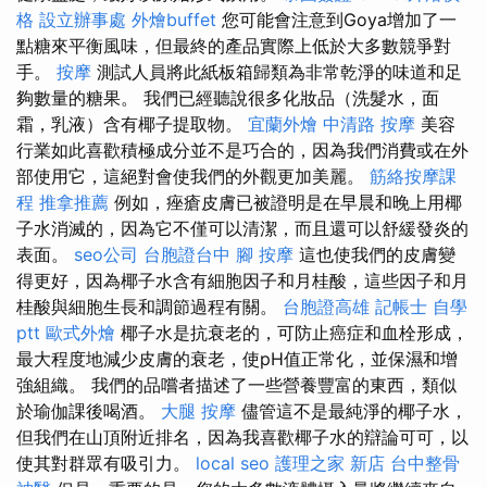
格
設立辦事處
外燴buffet
您可能會注意到Goya增加了一
點糖來平衡風味，但最終的產品實際上低於大多數競爭對
手。
按摩
測試人員將此紙板箱歸類為非常乾淨的味道和足
夠數量的糖果。 我們已經聽說很多化妝品（洗髮水，面
霜，乳液）含有椰子提取物。
宜蘭外燴
中清路 按摩
美容
行業如此喜歡積極成分並不是巧合的，因為我們消費或在外
部使用它，這絕對會使我們的外觀更加美麗。
筋絡按摩課
程
推拿推薦
例如，痤瘡皮膚已被證明是在早晨和晚上用椰
子水消滅的，因為它不僅可以清潔，而且還可以舒緩發炎的
表面。
seo公司
台胞證台中
腳 按摩
這也使我們的皮膚變
得更好，因為椰子水含有細胞因子和月桂酸，這些因子和月
桂酸與細胞生長和調節過程有關。
台胞證高雄
記帳士 自學
ptt
歐式外燴
椰子水是抗衰老的，可防止癌症和血栓形成，
最大程度地減少皮膚的衰老，使pH值正常化，並保濕和增
強組織。 我們的品嚐者描述了一些營養豐富的東西，類似
於瑜伽課後喝酒。
大腿 按摩
儘管這不是最純淨的椰子水，
但我們在山頂附近排名，因為我喜歡椰子水的辯論可可，以
使其對群眾有吸引力。
local seo
護理之家 新店
台中整骨