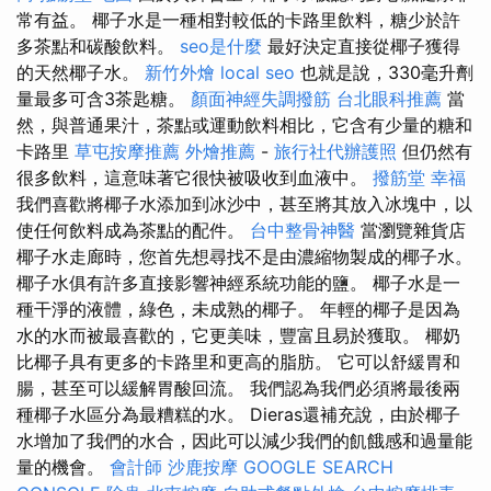
常有益。 椰子水是一種相對較低的卡路里飲料，糖少於許
多茶點和碳酸飲料。
seo是什麼
最好決定直接從椰子獲得
的天然椰子水。
新竹外燴
local seo
也就是說，330毫升劑
量最多可含3茶匙糖。
顏面神經失調撥筋
台北眼科推薦
當
然，與普通果汁，茶點或運動飲料相比，它含有少量的糖和
卡路里
草屯按摩推薦
外燴推薦
-
旅行社代辦護照
但仍然有
很多飲料，這意味著它很快被吸收到血液中。
撥筋堂 幸福
我們喜歡將椰子水添加到冰沙中，甚至將其放入冰塊中，以
使任何飲料成為茶點的配件。
台中整骨神醫
當瀏覽雜貨店
椰子水走廊時，您首先想尋找不是由濃縮物製成的椰子水。
椰子水俱有許多直接影響神經系統功能的鹽。 椰子水是一
種干淨的液體，綠色，未成熟的椰子。 年輕的椰子是因為
水的水而被最喜歡的，它更美味，豐富且易於獲取。 椰奶
比椰子具有更多的卡路里和更高的脂肪。 它可以舒緩胃和
腸，甚至可以緩解胃酸回流。 我們認為我們必須將最後兩
種椰子水區分為最糟糕的水。 Dieras還補充說，由於椰子
水增加了我們的水合，因此可以減少我們的飢餓感和過量能
量的機會。
會計師
沙鹿按摩
GOOGLE SEARCH