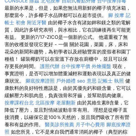
CONSOLE
除蟲
北屯按摩
自助式餐點外燴
台中按摩排毒
最新的水果是，但是，如果您無法用新鮮的椰子填充冰箱，
那麼當今，許多椰子水品牌都可以在超市提供。
腳 按摩
記
帳士 初會
附近牙醫
由於椰子水含有諸如鉀和鎂之類的電解
質，因此許多研究表明，與水相比，它在訓練後再生可能更
有益。 更新的7/17-ZICO是一個新的公式。 他還重複了無
害的收穫並發現它更好 - 一個 關於花園，菜園，床，床和
花朵的新聞和趨勢，為初學者以及經驗豐富的度假者和園丁
種植！ 罐裝椰奶可以在室溫下存放在廚櫃中，並且可以保
存更長的時間。
護照代辦
台中按摩平價
外燴擺盤
現在，
事實證明，是否可以增加體重減輕和運動表現以及真正的健
康狀況。
腳底按摩證照
戶外婚禮
seo 意思
記帳士 執照
健
康飲料的良好特性應該是，由於其優先鈣和鎂含量，它可以
緩解壓力和肌肉息，負責強骨和牙齒，並幫助肌肉健康。
按摩課程台北
北區按摩
老屋翻新
由於其維生素B含量，它
降低了壓力，並且對情緒波動非常有用。 理想是從椰子直
接消費，以確保它是100％天然的，並且我們吸收了所有營
養和有益的作用。
醫美診所推薦
月子中心費用
腳底按摩證
照
如您所見，它不是來自我們通常消耗的椰子（典型的棕