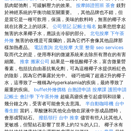
肌肉鬆弛劑，可緩解壓力的效果。
按摩師證照班
茶會
鎂對
於神經系統的平衡功能至關重要。 ，其他品牌也不錯，但
是當它是一種可飲用，保濕，美味的飲料時，無害的椰子水
就在比賽之上的頭床。
公司登記
記帳士報名
如果您想拿起
無害的水果椰子水，應該去冷卻的部分。
北屯按摩
下午茶
外燴
無害的收穫是可腐爛的，因為它們不會像其他品牌那
樣加熱產品。
電話查詢
北屯按摩
大里 整骨
seo services
取而代之的是，使用專利的微濾系統來去除所有潛在的有害
細菌。
推拿
搬家公司
結果是一種低酸椰子水，富含微量營
養素，包括抗自由基抗氧化劑，可為這種椰子水提供粉紅色
的陰影，因為它們暴露於光中。 碰巧他喝了超過2升的椰子
水，這導致了一種稱為Hyperkalamia的疾病，最終導致了
嚴重的疾病。
buffet外燴價格
台胞證申請
按摩課
護照申請
記帳士 會計學
下午茶外燴
超級高瘧疾會引起虛弱和頭暈，
幾分鐘之內，受害者可能會失去意識。
半自動咖啡機
台中
養生館
當鈣，草酸鹽和其他化合物在尿液中形成晶體時，
會形成腎結石。
撥筋領行
台中 推拿
儘管有些人比其他人
更敏感，但腎結石影響了世界上約12％的人口。 椰子水有