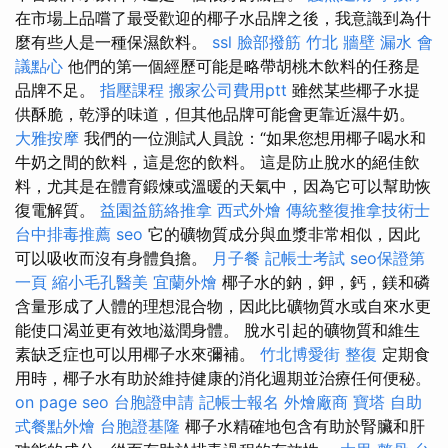
在市場上品嚐了最受歡迎的椰子水品牌之後，我意識到為什
麼有些人是一種保濕飲料。
ssl
臉部撥筋 竹北
牆壁 漏水
會
議點心
他們的第一個經歷可能是略帶胡桃木飲料的任務是
品牌不足。
指壓課程
搬家公司費用ptt
雖然某些椰子水提
供酥脆，乾淨的味道，但其他品牌可能會更靠近濕牛奶。
大雅按摩
我們的一位測試人員說：“如果您想用椰子喝水和
牛奶之間的飲料，這是您的飲料。 這是防止脫水的絕佳飲
料，尤其是在體育鍛煉或溫暖的天氣中，因為它可以幫助恢
復電解質。
益園益筋絡推拿
西式外燴
傳統整復推拿技術士
台中排毒推薦
seo
它的礦物質成分與血漿非常相似，因此
可以吸收而沒有身體負擔。
月子餐
記帳士考試
seo保證第
一頁
縮小毛孔醫美
宜蘭外燴
椰子水的鈉，鉀，鈣，鎂和磷
含量形成了人體的理想混合物，因此比礦物質水或自來水更
能使口渴並更有效地滋潤身體。 脫水引起的礦物質和維生
素缺乏症也可以用椰子水來彌補。
竹北博愛街 整復
定期食
用時，椰子水有助於維持健康的消化週期並治療任何便秘。
on page seo
台胞證申請
記帳士報名
外燴廠商
寶塔
自助
式餐點外燴
台胞證基隆
椰子水精確地包含有助於腎臟和肝