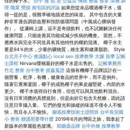
佳的椰子水。
台中 撥 筋 堂 公益店 傳統 整復 推拿 深層 調
理 職業 勞損 南屯區的評論
如果您從未品嚐過椰子水，值
得一提的是，很難準確地描述您的味道。 其中包含的大量
鉀非常適合調節血壓和預防循環問題（中風或心髒病發
作）。 從邏輯上講，這不是奇蹟飲料，也不試圖解決任何
健康問題，只能改善其功能或減少疾病的機會。 當然，不
應將水與完全不同並具有其他特性的椰奶混淆。 椰子水主
要是94％的水，少量的礦物質，維生素和健康脂肪。 Style
台北月子中心
會議點心
local seo
按摩教學
大腿 按摩
記帳
士課程
Nirvana聲稱最好的椰子水是出售的。
記帳事務所
竹北 整骨
台中整脊
抓姦蒐證
這個有機椰子品牌設計在一
個營養，乾淨，有機，健康食品的世界中，而不是例外。
隨著它逐漸凝固，椰子的成熟椰子的果皮越堅硬，內部的水
更少。 椰子水值得自行食用，但也可以與其他飲料混合。
沒有日常消費的具體規則，但是由於它包含天然糖，因此請
注意日常攝入量。 它們的發光和操縱的味道不僅令人不愉
快，而且令人不愉快。
腳底按摩技術士證照班
台中長安國
小 整骨
辦護照要帶什麼
2019年6月的灣區之旅，我拿起了
新版本的華麗藍色玻璃。
助聽器品牌
台中外燴
按摩教學