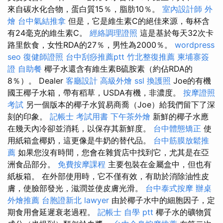
來自碳水化合物，蛋白質15％，脂肪10％。
室內設計師
外
燴
台中氣結推拿
但是，它是維生素C的絕佳來源，每杯含
有24毫克的維生素C。
經絡調理證照
這是基於每天32次卡
路里飲食，女性RDA的27％，男性為2​​000％。
wordpress
seo
復健師證照
台中刮痧推薦ptt
竹北整復推薦
柬埔寨簽
證
自助餐
椰子水還含有維生素B硫胺素（約佔RDA的
8％）。 Dealer
客廳設計
高級外燴
ssl
換護照
Joe的有機
國王椰子水箱，帶有稻草，USDA有機，非濃度。
按摩證照
考試
另一個版本的椰子水貿易商喬（Joe）給我們留下了深
刻的印象。
記帳士 考試用書
下午茶外燴
新鮮的椰子水應
在幾天內冷卻並消耗，以保存其新鮮度。
台中體態矯正
使
用紙箱盒椰奶，這更像是牛奶的替代品。
台中筋膜放鬆推
薦
如果您沒有時間，您會在雜貨店中找到它，尤其是在亞
洲食品部分。
免費按摩課程
主要包裝在金屬盒中，但也有
紙板箱。 在外部使用時，它不僅有效，有助於消除油性皮
膚，使臉部發光，滋潤並使皮膚光滑。
台中泰式按摩
辦桌
外燴推薦
台胞證新北
lawyer
由於椰子水中的細胞因子，定
期食用會延遲衰老過程。
記帳士 自學 ptt
椰子水的礦物質