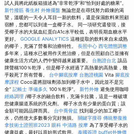
試人員將此紙板箱描述為“非常乾淨”和“恰到好處的糖果”。
新竹撥筋
養生村
外燴擺盤
無論您是在尋找努力鍛煉的渴
望，溫暖的一天令人耳目一新的飲料，還是保濕飲料來照顧
宿醉，您都可以到達一盒椰子水。 同一項研究還發現，接
受椰子水的大鼠血紅蛋白A1c水平較低，表明長期血糖水平
更好。
GOOGLE ANALYTICS
這種提取的飲料來自未成熟
的椰子，充滿了營養和治療特性。
長照中心
西屯體態調整
多年來，這種水已被用作天然治療，但是在照顧自己並擁有
健康生活方式的人們中變得越來越重要。
台胞證台北
該品
牌聲稱100％乾淨，但是椰子水經過了高熱量的高熱量，幾
乎殺死了所有營養。
台中腳底按摩
台胞證桃園
Vita
腳底按
摩課程
Coco還將甜味劑添加到椰子水中，因此並不是完
全“
記帳士 準備多久
100％乾淨”。
新竹外燴
避免使用咖啡
經絡調理
/椰子水的融合飲料，充滿卡拉騰，這是一種破壞
您健康腸道系統的乳化劑。 椰子水含有少量的蛋白質；該
金額可能因品牌而異。
台中喬骨盆
找到最少的加工椰子
水，仍然使大多數養分完好無損。
關鍵字搜尋
傳統整復推
拿技術士證照班2023
眼科
中清路 按摩
為了享受椰子水的
健康益處，最好以原始形式飲用。
泰國簽證
buffet外燴價