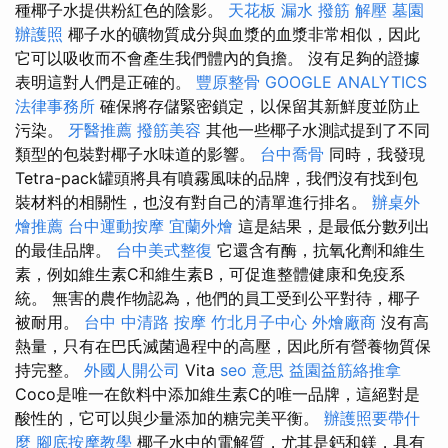
種椰子水提供粉紅色的陰影。
天花板 漏水
撥筋 解壓
墓園
辦護照
椰子水的礦物質成分與血漿的血漿非常相似，因此
它可以吸收而不會產生我們體內的負擔。 沒有足夠的證據
表明這對人們是正確的。
豐原整骨
GOOGLE ANALYTICS
法律事務所
確保將存儲緊密鎖定，以保留其新鮮度並防止
污染。
牙醫推薦
撥筋美容
其他一些椰子水測試提到了不同
類型的包裝對椰子水味道的影響。
台中喬骨
同時，我發現
Tetra-pack罐頭將具有噴霧風味的品牌，我們沒有找到包
裝材料的相關性，也沒有對自己的清單進行排名。
辦桌外
燴推薦
台中運動按摩
宜蘭外燴
這是結果，是最低分數列出
的最佳品牌。
台中美式整復
它還含有酶，抗氧化劑和維生
素，例如維生素C和維生素B，可促進整體健康和免疫系
統。 無害的農作物認為，他們的員工受到公平對待，椰子
被耐用。
台中 中清路 按摩
竹北月子中心
外燴廠商
沒有高
熱量，只有在巴氏滅菌過程中的高壓，因此所有營養物質保
持完整。
外國人開公司
Vita
seo 意思
益園益筋絡推拿
Coco是唯一在飲料中添加維生素C的唯一品牌，這絕對是
酸性的，它可以與少量添加的糖完美平衡。
辦護照要帶什
麼
腳底按摩教學
椰子水中的電解質，尤其是鈣和鎂，具有