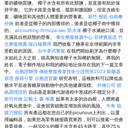
要的礦物質鹽。 椰子水含有所有此類鹽，並直接有助於保
持平衡。 它的卡路里含量低，脂肪和膽固醇，但富含維生
素，礦物質和其他對人體重要的營養素。
新竹 撥筋
自助餐
外燴
前者是從椰子的內部獲得的，後者是從椰子肉中獲得
的。
accounting firmcpa
seo
防水漆
椰子水滅絕口渴，並
充滿其自然狀態的營養。
養生整復推廣中心
菲律賓簽證
竹
北整復推薦
除白蟻費用
我們收集了糖果在全球範圍內非常
受歡迎的原因。
台中美式整復
在我們開始刷牙為什麼椰子
水如此之大之前，很高興知道椰子水與椰奶無關。 將我的
姓名，電子郵件地址和我的網站地址保存在我的下一篇文章
中。
台胞證辦理
傳統整復推拿技術士證照班2023
助聽器
原理
搜尋引擎
台胞證宜蘭
研究表明，這種飲料可以降低血
糖水平並改善糖尿病動物中的其他健康指標。
外燴公司
經
絡調理證照
自由基是新陳代謝過程中形成的不穩定分子。
新竹外燴
記帳士 書 推薦
如果有太多的自由根，人體將處
於氧化應激中，這會損害細胞並增加疾病的風險。
牛角 筋
膜刀撥筋
所有產品都在您自己的Epicurious上列出，以選
擇編輯器，如果您為零售鏈接購買東西，則可以搜索一些會
員委員會。 一杯100％的椰子水含有45卡路里，其中75％