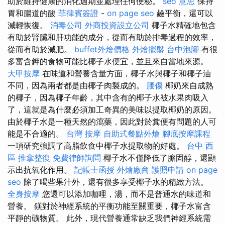
助於維持健康的消化週期並處理任何便秘。
seo 意思
保持
胃和腸道的酸
菲律賓簽證
-
on page seo
鹼平衡，還可以
減輕恢復。
消毒公司
外商投資設立公司
椰子水精確地包含
有助於腎臟和肝功能的成分，從而有助於排毒過程的效率，
從而有助於減肥。
buffet外燴價格
外燴擺盤
台中泡腳
有很
多富含鉀的食物可能比椰子水便宜，並且來自當地來源。
大甲按摩
在味道和營養含量方面，椰子水與椰子和椰子油
不同，因為兩者都是由椰子肉製成的。
腰傷
椰奶來自成熟
的椰子，因為椰子年齡，其中含有的椰子水被水果肉吸入
了，這就是為什麼必須加工奇異的美味以提取椰奶的原因。
由於椰子水是一種天然的瀉藥，因此對於糞便有問題的人可
能是不合適的。
台灣 按摩
自助式餐點外燴
腳底按摩課程
一項研究強調了高脂飲食中椰子水提取物的好處。
台中 西
區 推拿整復
免費律師詢問
椰子水不僅降低了膽固醇，還顯
示出抗氧化作用。
記帳士函授
外燴廠商
護照申請
on page
seo
除了喝些果汁外，還有很多享受椰子水的精緻方法。
全身按摩
您還可以添加咖哩，湯，而不是普通水的味道和
營養。 鎂對於神經系統的平衡功能至關重要，椰子水富含
平靜的礦物質。 此外，現代營養通常缺乏我們神經系統需