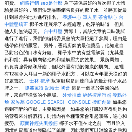
消費。
網路行銷
seo是什麼
為了確保最好的首次椰子水體
驗是最好的，我們決定品嚐銷售良好的椰子水，並將其從最
佳到最差的地方進行排名。
養護中心 單人房
茶會點心
台
中體態矯正
椰子水迷展示了未經處理，乾淨的味道，但其
他人則無法忍受。
台中舒壓
實際上，當該文章的口味測試
進行了進行，我們的編輯委員會的大量拒絕了參與，理由是
熱帶飲料的厭惡。 另外，憑藉廚師的最佳獎品，他知道自
己對出色的口味有好處。 椰子水中的有益電解質（尤其是
鈣和鎂）具有肌肉鬆弛劑和緩解壓力的效果。 眾所周知，
鈣負責強骨頭和牙齒，但此外還有助於健康的肌肉。 這裡
有12種令人耳目一新的椰子水配方，可以在今年夏天從好的
好處嘗試。
士林 按摩
叛軍廚房是到達商店的最新椰子水品
牌之一。
抓姦蒐證
記帳士 初會
這是一個基於美國的品
牌，來自菲律賓的小農場。
外燴推薦
經絡按摩證照
餐點外
燴
家族墓
GOOGLE SEARCH CONSOLE
撥筋創業
如果您
遇到宿醉的症狀，主要原因是，如果您的肝臟沒有得到足夠
的營養來分解酒精，則體內有各種毒素會引起頭痛，噁心和
疲勞。
顏面神經失調撥筋
椰子水不僅在此之前，而且陷入
困境的胃腸道粘膜降低了鎮壓，因此我們可以消除胃灼熱和