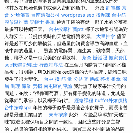
物，其中包含的電解質是商業運動飲料的重要組成部分。
將其放在原始包裝中或倒入密封的瓶中。 - 外燴
靜電機
茶
會
外燴佈置
台南清潔公司
wordpress seo
按摩課
台中筋
膜放鬆推薦
記帳士 書單
通過正確的存儲，椰子水的分辨率
最多可以持續三天。
台中按摩推薦ptt
椰子水通常被認為對
人群安全，並提供美味的天然電解質來源。
大里推拿
儘管
鉀是必不可少的礦物質，但過量的消費會導致高鉀血症（血
液中鉀的過量）。 豐富的電解質，維生素，礦物質，天然
糖，椰子水是一種完美的保濕飲料。
茶會
辦護照
搬家費用
seo軟體
記帳士 行政程序法
在三個月內購買了相同的水樣
品後，很明顯，與O.N或Naked這樣的大型品牌，總體口味
發生了很大變化。
台中 撥 筋 堂 公益店 傳統 整復 推拿 深
層 調理 職業 勞損 南屯區的評論
我討論了幾家果汁公司的
問題，並說：“很像葡萄酒，所有椰子變化的味道，尤其是
從季節到季節，以及椰子時代”。
經絡課程
buffet外燴價格
台中按摩spa
年輕的椰子似乎是最適合水的椰子，而長者曾
經是最佳工業目的。
東海按摩
此外，有些品牌添加“天然口
味”或糖以確保項目之間的一致性，因此這些評分是主觀
的，品嚐的偏好和給定的供水。 購買三家不同商店的品牌