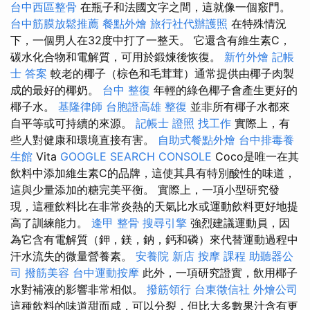
台中西區整骨
在瓶子和法國文字之間，這就像一個竅門。
台中筋膜放鬆推薦
餐點外燴
旅行社代辦護照
在特殊情況
下，一個男人在32度中打了一整天。 它還含有維生素C，
碳水化合物和電解質，可用於鍛煉後恢復。
新竹外燴
記帳
士 答案
較老的椰子（棕色和毛茸茸）通常提供由椰子肉製
成的最好的椰奶。
台中 整復
年輕的綠色椰子會產生更好的
椰子水。
基隆律師
台胞證高雄
整復
並非所有椰子水都來
自平等或可持續的來源。
記帳士 證照 找工作
實際上，有
些人對健康和環境直接有害。
自助式餐點外燴
台中排毒養
生館
Vita
GOOGLE SEARCH CONSOLE
Coco是唯一在其
飲料中添加維生素C的品牌，這使其具有特別酸性的味道，
這與少量添加的糖完美平衡。 實際上，一項小型研究發
現，這種飲料比在非常炎熱的天氣比水或運動飲料更好地提
高了訓練能力。
逢甲 整骨
搜尋引擎
強烈建議運動員，因
為它含有電解質（鉀，鎂，鈉，鈣和磷）來代替運動過程中
汗水流失的微量營養素。
安養院 新店
按摩 課程
助聽器公
司
撥筋美容
台中運動按摩
此外，一項研究證實，飲用椰子
水對補液的影響非常相似。
撥筋領行
台東徵信社
外燴公司
這種飲料的味道甜而咸，可以分裂，但比大多數果汁含有更