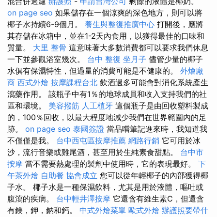
混合併過濾
辦護照
-
申請台灣公司
剩餘的液體是椰奶。
on page seo
如果儲存在一個涼爽的深色地方，則可以將
椰子水持續6-9個月。
養生與整復推廣中心
打開後，應將
其存儲在冰箱中，並在1-2天內食用，以獲得最佳的口味和
質量。
大里 整骨
這意味著大多數消費都可以要求我們休息
一下並參觀浴室幾次。
台中 整復
坐月子
儘管少量的椰子
水俱有保濕特性，但過量的消費可能是不健康的。
外燴廠
商
西式外燴
按摩課程台北
飲酒過多可能會對消化系統產生
瀉藥作用。 該瓶子中有1％的地球成員和收入支持我們的社
區和環境。
美容撥筋
人工植牙
這個瓶子是由回收塑料製成
的，100％回收，以最大程度地減少我們在世界範圍內的足
跡。
on page seo
泰國簽證
當品嚐筆記進來時，我知道我
不僅僅是我。
台中西屯區按摩推薦
網路行銷
它可用於冰
沙，流行音樂或雞尾酒，甚至用於生純素食甜點。
台中市
按摩
當不需要熱處理的製劑中使用時，它的表現最好。
下
午茶外燴
自助餐
協會成立
您可以從年輕椰子的內部獲得椰
子水。 椰子水是一種保濕飲料，尤其是用於液體，嘔吐或
腹瀉的疾病。
台中輕井澤按摩
它還含有維生素C，但還含
有鎂，鉀，鈉和鈣。
中式外燴菜單
歐式外燴
辦護照要帶什