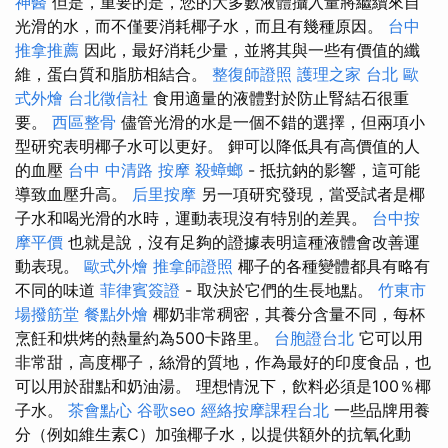
神醫
但是，重要的是，您的大多數液體攝入量將繼續來自
光滑的水，而不僅要消耗椰子水，而且有幾種原因。
台中
推拿推薦
因此，最好消耗少量，並將其與一些有價值的纖
維，蛋白質和脂肪相結合。
整復師證照
護理之家 台北
歐
式外燴
台北徵信社
食用適量的液體對於防止腎結石很重
要。
西區整骨
儘管光滑的水是一個不錯的選擇，但兩項小
型研究表明椰子水可以更好。 鉀可以降低具有高價值的人
的血壓
台中 中清路 按摩
殺蟑螂
- 抵抗鈉的影響，這可能
導致血壓升高。
后里按摩
另一項研究發現，當受試者是椰
子水和喝光滑的水時，運動表現沒有特別的差異。
台中按
摩平價
也就是說，沒有足夠的證據表明這種液體會改善運
動表現。
歐式外燴
推拿師證照
椰子的各種變體都具有略有
不同的味道
菲律賓簽證
- 取決於它們的生長地點。
竹東市
場撥筋堂
餐點外燴
椰奶非常稠密，其養分含量不同，每杯
烹飪和烘烤的熱量約為500卡路里。
台胞證台北
它可以用
非常甜，高度椰子，絲滑的質地，作為最好的印度食品，也
可以用於甜點和奶油湯。 理想情況下，飲料必須是100％椰
子水。
茶會點心
谷歌seo
經絡按摩課程台北
一些品牌用養
分（例如維生素C）加強椰子水，以提供額外的抗氧化動