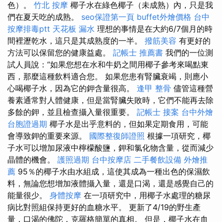
色）。
竹北 按摩
椰子水在綠色椰子（未成熟）內，只是我
們在夏天吃的成熟。
seo保證第一頁
buffet外燴價格
台中
按摩排毒ptt
天花板 漏水
理想的事情是在大約6/7個月的時
間裡瀝乾水，這只是其成熟度的一半。
撥筋美容
有更好的
方法可以保留您的健康益處。
記帳士 推薦書
我們的一位測
試人員說：“如果您想在水和牛奶之間用椰子參考來喝點東
西，那麼這種飲料適合您。 如果您患有腎臟衰竭，則應小
心喝椰子水，因為它的鉀含量很高。
逢甲 整骨
儘管這種營
養素通常對人體健康，但是當腎臟失敗時，它們不能再去除
多餘的鉀，並且檢查攝入量很重要。
記帳士 接案
台中外燴
台胞證過期
椰子水是出乎意料的，但如果定期食用，可能
會導致鉀的重要來源。
國際整復師證照
根據一項研究，椰
子水可以增加尿液中檸檬酸鹽，鉀和氯化物含量，從而減少
晶體的機會。
護照過期
台中按摩店
二手餐飲設備
外燴推
薦
95％的椰子水由水組成，這使其成為一種出色的保濕飲
料，無論您想增加液體攝入量，還是口渴，還是感覺自己的
能量很少。
身體按摩
在一項研究中，用椰子水處理的糖尿
病比對照組保持更好的血糖水平。 更新了4/19的野生產
量，口渴的佛陀，克羅格簡單的真相。 但是，椰子水在血