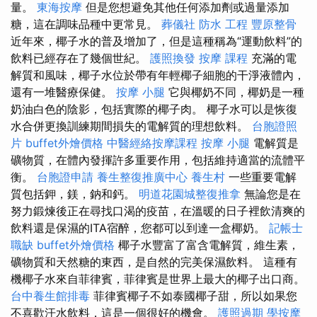
量。
東海按摩
但是您想避免其他任何添加劑或過量添加
糖，這在調味品種中更常見。
葬儀社
防水 工程
豐原整骨
近年來，椰子水的普及增加了，但是這種稱為“運動飲料”的
飲料已經存在了幾個世紀。
護照換發
按摩 課程
充滿的電
解質和風味，椰子水位於帶有年輕椰子細胞的干淨液體內，
還有一堆醫療保健。
按摩 小腿
它與椰奶不同，椰奶是一種
奶油白色的陰影，包括實際的椰子肉。 椰子水可以是恢復
水合併更換訓練期間損失的電解質的理想飲料。
台胞證照
片
buffet外燴價格
中醫經絡按摩課程
按摩 小腿
電解質是
礦物質，在體內發揮許多重要作用，包括維持適當的流體平
衡。
台胞證申請
養生整復推廣中心
養生村
一些重要電解
質包括鉀，鎂，鈉和鈣。
明道花園城整復推拿
無論您是在
努力鍛煉後正在尋找口渴的疫苗，在溫暖的日子裡飲清爽的
飲料還是保濕的ITA宿醉，您都可以到達一盒椰奶。
記帳士
職缺
buffet外燴價格
椰子水豐富了富含電解質，維生素，
礦物質和天然糖的東西，是自然的完美保濕飲料。 這種有
機椰子水來自菲律賓，菲律賓是世界上最大的椰子出口商。
台中養生館排毒
菲律賓椰子不如泰國椰子甜，所以如果您
不喜歡汗水飲料，這是一個很好的機會。
護照過期
學按摩