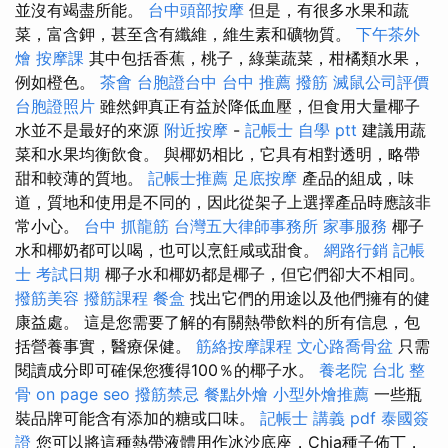
並沒有竭盡所能。
台中頭部按摩
但是，有很多水果和蔬
菜，富含鉀，甚至含有纖維，維生素和礦物質。
下午茶外
燴
按摩課
其中包括香蕉，桃子，綠葉蔬菜，柑橘類水果，
例如橙色。
茶會
台胞證台中
台中 推薦 撥筋
滅鼠公司評價
台胞證照片
雖然鉀真正有益於降低血壓，但食用大量椰子
水並不是最好的來源
附近按摩
-
記帳士 自學 ptt
建議用蔬
菜和水果均衡飲食。 與椰奶相比，它具有相對透明，略帶
甜和較薄的質地。
記帳士推薦
足底按摩
產品的組成，味
道，質地和使用是不同的，因此從架子上選擇產品時應該非
常小心。
台中 抓龍筋
台灣五大律師事務所
家事服務
椰子
水和椰奶都可以喝，也可以烹飪咸或甜食。
網路行銷
記帳
士 考試日期
椰子水和椰奶都是椰子，但它們卻大不相同。
撥筋美容
撥筋課程
餐盒
找出它們的用途以及他們擁有的健
康益處。 這是您需要了解的有關熱帶飲料的所有信息，包
括營養事實，醫療保健。
筋絡按摩課程
文心路喬骨盆
只需
閱讀成分即可確保您獲得100％的椰子水。
養老院
台北 整
骨
on page seo
撥筋禁忌
餐點外燴
小型外燴推薦
一些瓶
裝品牌可能含有添加的糖或口味。
記帳士 講義 pdf
泰國簽
證
您可以將這種熱帶液體用作冰沙底座，Chia種子佈丁，