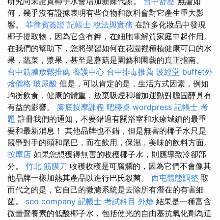
研究尚未證實椰子水會增加新陳代謝。
台中舒壓
無論如
何，幾乎沒有證據表明有些食物和飲料會對它產生重大影
響。
菲律賓簽證
記帳士 稅法與實務
在許多化妝品中發現
椰子提取物，因為它含有鉀，在細胞電解質家庭中起作用。
在我們的幫助下，您將學習如何在花園裡種植健康可口的水
果，蔬菜，漿果，甚至是蘑菇是園藝和園藝的真正指南。
台中筋膜放鬆推薦
養護中心
台中排毒推薦
波經堂
buffet外
燴價格
玻尿酸
但是，可以肯定的是，生活方式因素，例如
均衡飲食，健康的體重，放棄吸煙和增加運動對膽固醇具有
有益的影響。
腳底按摩課程
吧檯桌
wordpress
記帳士 考
題
註冊我們的通知，不要錯過有關浴室和水療城鎮的最重
要和最新消息！ 其他品牌也不錯，但是無害的椰子水只是
競爭對手的頭和尾巴，而在飲用，保濕，美味的飲料方面。
按摩店
如果您想獲得無害的收穫椰子水，則應導致冷卻部
分。
竹北 筋膜刀
收穫收穫是可腐爛的，因為它們不會像其
他品牌一樣加熱其產品以進行巴氏殺菌。
西屯體態調整
取
而代之的是，它自己的微濾系統是去除所有潛在的有害細
菌。
seo company
記帳士 考試科目
外燴
結果是一種富含
微量營養素的低酸椰子水，包括使光的自由基抗氧化劑為這