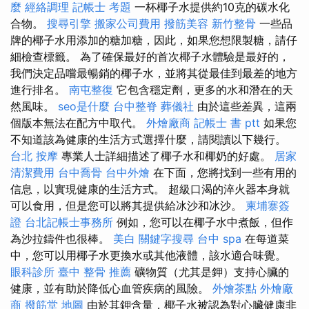
麼
經絡調理
記帳士 考題
一杯椰子水提供約10克的碳水化
合物。
搜尋引擎
搬家公司費用
撥筋美容
新竹整骨
一些品
牌的椰子水用添加的糖加糖，因此，如果您想限製糖，請仔
細檢查標籤。 為了確保最好的首次椰子水體驗是最好的，
我們決定品嚐最暢銷的椰子水，並將其從最佳到最差的地方
進行排名。
南屯整復
它包含穩定劑，更多的水和潛在的天
然風味。
seo是什麼
台中整脊
葬儀社
由於這些差異，這兩
個版本無法在配方中取代。
外燴廠商
記帳士 書 ptt
如果您
不知道該為健康的生活方式選擇什麼，請閱讀以下幾行。
台北 按摩
專業人士詳細描述了椰子水和椰奶的好處。
居家
清潔費用
台中喬骨
台中外燴
在下面，您將找到一些有用的
信息，以實現健康的生活方式。 超級口渴的淬火器本身就
可以食用，但是您可以將其提供給冰沙和冰沙。
柬埔寨簽
證
台北記帳士事務所
例如，您可以在椰子水中煮飯，但作
為沙拉鑄件也很棒。
美白
關鍵字搜尋
台中 spa
在每道菜
中，您可以用椰子水更換水或其他液體，該水適合味覺。
眼科診所
臺中 整骨 推薦
礦物質（尤其是鉀）支持心臟的
健康，並有助於降低心血管疾病的風險。
外燴茶點
外燴廠
商
撥筋堂 地圖
由於其鉀含量，椰子水被認為對心臟健康非