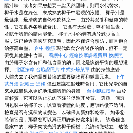
醋汁味，或者如果您想要一點天然甜味，則用水代替水。
椰子水是在綠色，未成熟的椰子中發現的液體。 椰子汁是
最健康，最清爽的自然軟飲料之一，由於其營養和健康的特
性，它在世界各地被食用。 它含有天然糖，鹽和維生素，
並賦予我們的體內能量。 椰子水中的鉀有助於減少高血
壓，這已通過美國研究證明，因此不僅適合預防，而且適合
治療高血壓。
台中 撥筋
現代飲食含有過多的鈉，但不一定
要從其他鹽中含量。
養護中心
經絡按摩課程費用
換護照
由於椰子水含有鉀和低含量的鈉，因此是恢復平衡的理想選
擇。
北區按摩
台胞證照片
中式外燴菜單
由於身體應變，
人體失去了我們需要替換的重要礦物質和微量元素。
下午
茶外燴
記帳士 進修
強烈建議在鍛煉時食用，它比光滑的自
來水或礦泉水更好地滋潤我們的身體。
台中腳底按摩
由於
電解質，它可以防止肌肉下降並促進其發育。 選擇一個透
明包裝中的椰子水，以查看液體的純度，應該略微不透明。
檢查是否有沉積物或變色，以確保其新鮮和乾淨。 如果您
確信它是，那麼您可以真正用許多好處來計劃。 該過程也
是家中的，椰子肉或光滑的椰子歸檔，允許稍微站立，然後