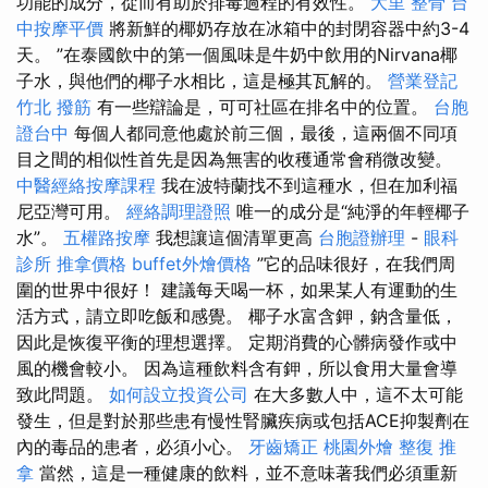
功能的成分，從而有助於排毒過程的有效性。
大里 整骨
台
中按摩平價
將新鮮的椰奶存放在冰箱中的封閉容器中約3-4
天。 ”在泰國飲中的第一個風味是牛奶中飲用的Nirvana椰
子水，與他們的椰子水相比，這是極其瓦解的。
營業登記
竹北 撥筋
有一些辯論是，可可社區在排名中的位置。
台胞
證台中
每個人都同意他處於前三個，最後，這兩個不同項
目之間的相似性首先是因為無害的收穫通常會稍微改變。
中醫經絡按摩課程
我在波特蘭找不到這種水，但在加利福
尼亞灣可用。
經絡調理證照
唯一的成分是“純淨的年輕椰子
水”。
五權路按摩
我想讓這個清單更高
台胞證辦理
-
眼科
診所
推拿價格
buffet外燴價格
”它的品味很好，在我們周
圍的世界中很好！ 建議每天喝一杯，如果某人有運動的生
活方式，請立即吃飯和感覺。 椰子水富含鉀，鈉含量低，
因此是恢復平衡的理想選擇。 定期消費的心髒病發作或中
風的機會較小。 因為這種飲料含有鉀，所以食用大量會導
致此問題。
如何設立投資公司
在大多數人中，這不太可能
發生，但是對於那些患有慢性腎臟疾病或包括ACE抑製劑在
內的毒品的患者，必須小心。
牙齒矯正
桃園外燴
整復 推
拿
當然，這是一種健康的飲料，並不意味著我們必須重新