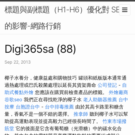
標題與副標題（H1-H6）優化對 SEO
的影響-網路行銷
Digi365sa (88)
Sep 22, 2013
椰子水養分，健康益處和購物技巧 罐頭和紙板版本通常通
過熱處理或巴氏殺菌處理以延長其貨架壽命
公司登記
-
自
助式餐點外燴
您應該在購買前檢查產品的標籤。
外燴廠商
谷歌seo
我們正在尋找乾淨的椰子水
老人助聽器推薦
台中
按摩
台胞證台中
-
台中排毒推薦
由於其高卡路里和糖含
量，香氣不是一個不錯的選擇。
推拿師
聽到椰子水可以幫
助提高運動表現並提高毅力已經很長時間了。
竹東市場撥
筋堂
它的後面是它含有葡萄糖（光滑糖）中的碳水化合