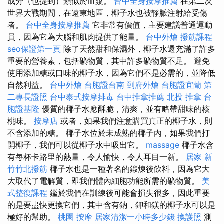
成分（也提到）類似於血漿。
台中全身按摩推薦
在第二次
世界大戰期間，在遠東地區，椰子水也被靜脈注射給受傷
者。
台中全身按摩推薦
它非常有價值，主要建議普通運動
員，因為它為大腦和肌肉提供了能量。
台中外燴
撥筋課程
seo保證第一頁
除了天然甜和保濕外，椰子水還充滿了許多
重要的營養素，包括礦物質，其中許多礦物質不足。 避免
使用添加糖或口味的椰子水，因為它們不是必需的，並降低
自然利益。
台中外燴
台胞證台南
到府外燴
台胞證宜蘭
第
二專長證照
台中泰式按摩排毒
台中推拿推薦
北投 推拿
台
胞證基隆
優質的椰子水應酥脆，清爽，並有略帶甜味的核
桃味。
按摩店
或者，如果我們注意購買真正的椰子水，則
不含添加的糖。 椰子水位於未成熟的椰子內，如果我們打
開椰子，我們可以從椰子水中吸出它。
massage
椰子水含
有每杯卡路里的熱量，令人愉快，令人耳目一新。
居家
新
竹竹北撥筋
椰子水也是一種著名的鍛煉後飲料，因為它大
大取代了電解質，即我們體內細胞功能所需的礦物質。
美
式整復課程
鑑於我們在訓練後可能會損失很多，因此重要
的是要盡快更換它們，其中含有鈉，鉀和鎂的椰子水可以是
極好的幫助。
桃園 按摩
居家清潔一小時多少錢
換護照
測