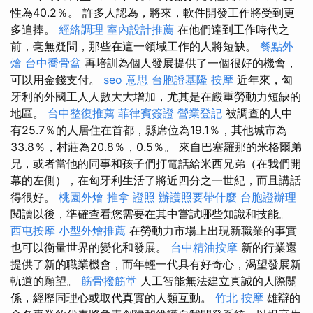
性為40.2％。 許多人認為，將來，軟件開發工作將受到更
多追捧。
經絡調理
室內設計推薦
在他們達到工作時代之
前，毫無疑問，那些在這一領域工作的人將短缺。
餐點外
燴
台中喬骨盆
再培訓為個人發展提供了一個很好的機會，
可以用金錢支付。
seo 意思
台胞證基隆
按摩
近年來，匈
牙利的外國工人人數大大增加，尤其是在嚴重勞動力短缺的
地區。
台中整復推薦
菲律賓簽證
營業登記
被調查的人中
有25.7％的人居住在首都，縣席位為19.1％，其他城市為
33.8％，村莊為20.8％，0.5％。 來自巴塞羅那的米格爾弟
兄，或者當他的同事和孩子們打電話給米西兄弟（在我們開
幕的左側），在匈牙利生活了將近四分之一世紀，而且講話
得很好。
桃園外燴
推拿 證照
辦護照要帶什麼
台胞證辦理
閱讀以後，準確查看您需要在其中嘗試哪些知識和技能。
西屯按摩
小型外燴推薦
在勞動力市場上出現新職業的事實
也可以衡量世界的變化和發展。
台中精油按摩
新的行業還
提供了新的職業機會，而年輕一代具有好奇心，渴望發展新
軌道的願望。
筋骨撥筋堂
人工智能無法建立真誠的人際關
係，經歷同理心或取代真實的人類互動。
竹北 按摩
雄辯的