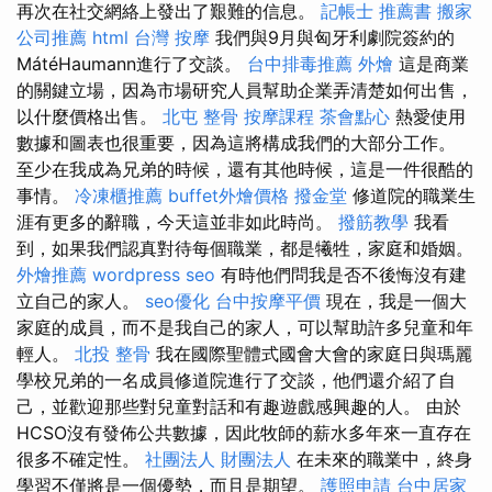
再次在社交網絡上發出了艱難的信息。
記帳士 推薦書
搬家
公司推薦
html
台灣 按摩
我們與9月與匈牙利劇院簽約的
MátéHaumann進行了交談。
台中排毒推薦
外燴
這是商業
的關鍵立場，因為市場研究人員幫助企業弄清楚如何出售，
以什麼價格出售。
北屯 整骨
按摩課程
茶會點心
熱愛使用
數據和圖表也很重要，因為這將構成我們的大部分工作。
至少在我成為兄弟的時候，還有其他時候，這是一件很酷的
事情。
冷凍櫃推薦
buffet外燴價格
撥金堂
修道院的職業生
涯有更多的辭職，今天這並非如此時尚。
撥筋教學
我看
到，如果我們認真對待每個職業，都是犧牲，家庭和婚姻。
外燴推薦
wordpress seo
有時他們問我是否不後悔沒有建
立自己的家人。
seo優化
台中按摩平價
現在，我是一個大
家庭的成員，而不是我自己的家人，可以幫助許多兒童和年
輕人。
北投 整骨
我在國際聖體式國會大會的家庭日與瑪麗
學校兄弟的一名成員修道院進行了交談，他們還介紹了自
己，並歡迎那些對兒童對話和有趣遊戲感興趣的人。 由於
HCSO沒有發佈公共數據，因此牧師的薪水多年來一直存在
很多不確定性。
社團法人 財團法人
在未來的職業中，終身
學習不僅將是一個優勢，而且是期望。
護照申請
台中居家