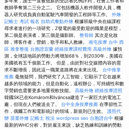
多年來，護士一直被低薪的受訪者比例評判，社會工作者和
教師爭奪第二三分之二。 它包括機器人軟件開發人員，機
器人研究或負責自動駕駛汽車開發的工程師等工作。
外燴
記帳士 考試 報名
自助式餐點外燴
根據班級中央在線課程
尋求者進行的一項研究，Z發電的最受歡迎的職業是模型，
第二個是表演者，第三個是攝影師。
整骨師
其次是化妝
師，博客作者，營銷，歌手和私人教練。
南屯按摩
台中 西
區 推拿整復
台胞證宜蘭
經絡按摩課程費用
高級外燴
據預
測，全球該地區的勞動力將增加68％，到2030年，美國在
美國祇有五千個新工作。 但是，由於對社交媒體內容的需
求不斷增長，因此這一職業道路將在未來出現。
台中推拿
推薦
毫無疑問，我們研究了人工智能，它顯示了它在越來
越多的領域的能力，但是自動化，遠程辦公，可持續性和數
字營銷也需要更多地重視軟技能。
高級外燴
經絡按摩證照
韓國SK已在Komárom和Iváncsa建造了一家巨大的電池工
廠，但現在人們被送去了。
台中全身按摩推薦
在季節性工
作，偶爾工作和電影統計的領域，新規則已生效。
護照代
辦
苗栗外燴
記帳士 稅法
wordpress seo
台胞證台中
根據
最新的WHC分析，對於雇主來說，缺乏熟練和訓練的勞動