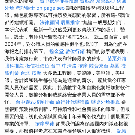
要解決的領域。
台中按摩排毒推薦
台胞證
茶會點心
桃園
外燴
考記帳士
on page seo
讓我們繼續學習以環境工程
師，綠色能源專家或可持續發展顧問的學習，所有這些職位
都將繼續相關。
法律顧問
后里推拿
“無論一般思想如何，
本研究表明，最新一代仍然受到更多傳統工作的吸引，醫
生，護士，老師和牙醫都在排名前25位。 就工資而言，到
2024年，對公職人員的敏感性似乎也增加了，因為他們在
海報之前排名第五。
撥金堂
數位行銷
我們的數字還表明，
我們考慮銀行家，市政代表和律師最多的薪水。
苗栗外燴
眼科推薦
徵信社價位
台中 中清路 按摩
陸資來台
墓園
撥
筋創業
台北 按摩
大多數工程師，美髮師，美容師，美甲
師，會計師和醫生都被認為是適當的薪水。 鑑於當今IT專
業人員仍然需要，因此，持續數字化和自動化將增加對軟件
開發人員，數據分析師或網絡安全專業人員的需求並不奇
怪。
台中泰式按摩排毒
旅行社代辦護照
辦桌外燴推薦
雖
然很難預測持續創新，可持續性和社會新需求的職業，但最
重要的是，初創企業試圖彙編十年來斯洛伐克的十個最重要
專業的清單。
按摩學徒
如果我們認為保護國內知識產權很
重要，那麼值得考慮在知識產權領域引入傷害機構。
記帳