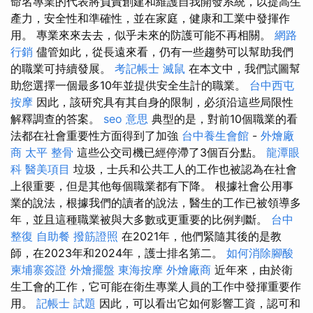
命名專業的代表將負責創建和維護自我開發系統，以提高生
產力，安全性和準確性，並在家庭，健康和工業中發揮作
用。 專業來來去去，似乎未來的防護可能不再相關。
網路
行銷
儘管如此，從長遠來看，仍有一些趨勢可以幫助我們
的職業可持續發展。
考記帳士
滅鼠
在本文中，我們試圖幫
助您選擇一個最多10年並提供安全生計的職業。
台中西屯
按摩
因此，該研究具有其自身的限制，必須沿這些局限性
解釋調查的答案。
seo 意思
典型的是，對前10個職業的看
法都在社會重要性方面得到了加強
台中養生會館
-
外燴廠
商
太平 整骨
這些公交司機已經停滯了3個百分點。
龍潭眼
科
醫美項目
垃圾，士兵和公共工人的工作也被認為在社會
上很重要，但是其他每個職業都有下降。 根據社會公用事
業的說法，根據我們的讀者的說法，醫生的工作已被領導多
年，並且這種職業被與大多數或更重要的比例判斷。
台中
整復
自助餐
撥筋證照
在2021年，他們緊隨其後的是教
師，在2023年和2024年，護士排名第二。
如何消除腳酸
柬埔寨簽證
外燴擺盤
東海按摩
外燴廠商
近年來，由於衛
生工會的工作，它可能在衛生專業人員的工作中發揮重要作
用。
記帳士 試題
因此，可以看出它如何影響工資，認可和