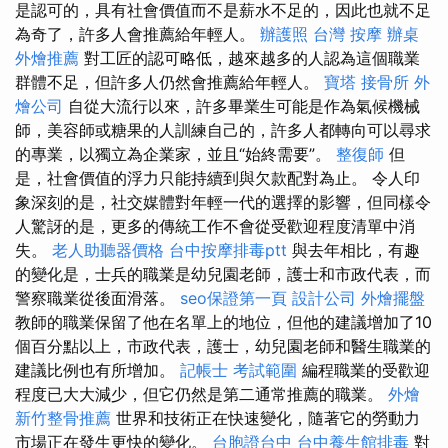
是認可的，具有社會價值而不是薪水不足的，因此也就不足
為奇了，許多人會推薦給年輕人。
辦護照
台灣 按摩
辦桌
外燴推薦
對工匠的認可略低，越來越多的人認為這個職業
群體不足，但許多人仍然會推薦給年輕人。
寶塔
接骨所
外
燴公司
自從大流行以來，許多畢業生可能是作為氣候機械
師，美容師或糖果的人訓練自己的，許多人都轉向可以尋求
的專業，以獨立為企業家，並且“始終需要”。
整復師
但
是，社會價值的浮力只能持續到與欠款配對為止。 令人印
象深刻的是，社交媒體對年輕一代的選擇的影響，但同樣令
人驚訝的是，更多的傳統工作不會從受歡迎程度清單中消
失。
老人助聽器價格
台中按摩排毒ptt
與去年相比，有趣
的變化是，士兵的職業是幼兒園老師，護士和市政代表，而
警察職業從後面滑落。
seo保證第一頁
設計公司
外燴擺盤
教師的職業保留了他在名單上的地位，但他的建議增加了10
個百分點以上，市政代表，護士，幼兒園老師和醫生職業的
建議比例也有所增加。
記帳士 考試範圍
編程職業的受歡迎
程度已大大減少，但它仍然是第二通常推薦的職業。
外燴
新竹整骨推薦
世界和技術正在快速變化，隨著它的勞動力
市場正在發生更快的變化。
台胞證台中
台中養生館排毒
對