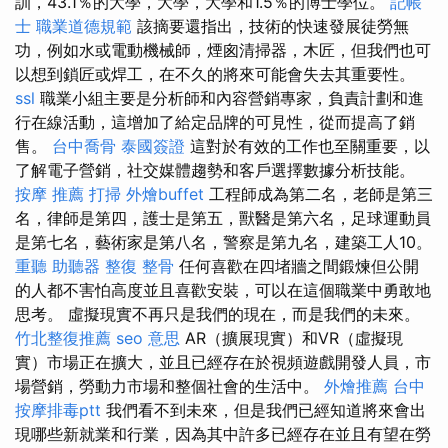
訓，43.1％的大學，大學，大學和1.5％的博士學位。
記帳
士 職業道德規範
該摘要還指出，技術的快速發展徒勞無
功，例如水或電動機械師，煙囪清掃器，木匠，但我們也可
以想到鎖匠或焊工，在不久的將來可能會失去其重要性。
ssl
職業小組主要是分析師和內容營銷專家，負責計劃和進
行在線活動，這增加了給定品牌的可見性，從而提高了銷
售。
台中喬骨
泰國簽證
這對於有效的工作也至關重要，以
了解電子營銷，社交媒體趨勢和客戶選擇數據分析技能。
按摩 推薦
打掃
外燴buffet
工程師成為第二名，老師是第三
名，律師是第四，護士是第五，獸醫是第六名，足球運動員
是第七名，藝術家是第八名，警察是第九名，建築工人10。
重聽 助聽器
整復 整骨
任何喜歡在四堵牆之間鍛煉但公開
的人都不害怕高度並且喜歡安裝，可以在這個職業中勇敢地
思考。 虛擬現實不再只是我們的現在，而是我們的未來。
竹北整復推薦
seo 意思
AR（擴展現實）和VR（虛擬現
實）市場正在擴大，並且已經存在於視頻遊戲開發人員，市
場營銷，勞動力市場和整個社會的生活中。
外燴推薦
台中
按摩排毒ptt
我們看不到未來，但是我們已經知道將來會出
現哪些新就業和行業，因為其中許多已經存在並且有望在勞