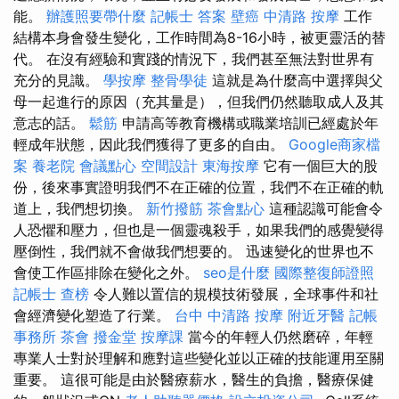
能。
辦護照要帶什麼
記帳士 答案
壁癌
中清路 按摩
工作
結構本身會發生變化，工作時間為8-16小時，被更靈活的替
代。 在沒有經驗和實踐的情況下，我們甚至無法對世界有
充分的見識。
學按摩
整骨學徒
這就是為什麼高中選擇與父
母一起進行的原因（充其量是），但我們仍然聽取成人及其
意志的話。
鬆筋
申請高等教育機構或職業培訓已經處於年
輕成年狀態，因此我們獲得了更多的自由。
Google商家檔
案
養老院
會議點心
空間設計
東海按摩
它有一個巨大的股
份，後來事實證明我們不在正確的位置，我們不在正確的軌
道上，我們想切換。
新竹撥筋
茶會點心
這種認識可能會令
人恐懼和壓力，但也是一個靈魂殺手，如果我們的感覺變得
壓倒性，我們就不會做我們想要的。 迅速變化的世界也不
會使工作區排除在變化之外。
seo是什麼
國際整復師證照
記帳士 查榜
令人難以置信的規模技術發展，全球事件和社
會經濟變化塑造了行業。
台中 中清路 按摩
附近牙醫
記帳
事務所
茶會
撥金堂
按摩課
當今的年輕人仍然磨碎，年輕
專業人士對於理解和應對這些變化並以正確的技能運用至關
重要。 這很可能是由於醫療薪水，醫生的負擔，醫療保健