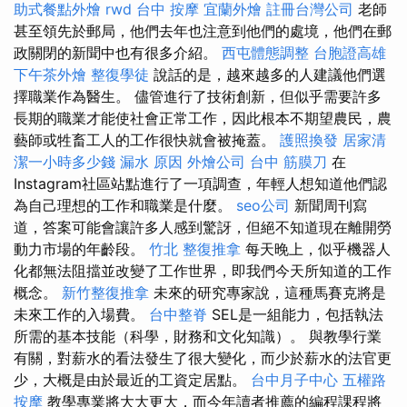
助式餐點外燴
rwd
台中 按摩
宜蘭外燴
註冊台灣公司
老師
甚至領先於郵局，他們去年也注意到他們的處境，他們在郵
政關閉的新聞中也有很多介紹。
西屯體態調整
台胞證高雄
下午茶外燴
整復學徒
說話的是，越來越多的人建議他們選
擇職業作為醫生。 儘管進行了技術創新，但似乎需要許多
長期的職業才能使社會正常工作，因此根本不期望農民，農
藝師或牲畜工人的工作很快就會被掩蓋。
護照換發
居家清
潔一小時多少錢
漏水 原因
外燴公司
台中 筋膜刀
在
Instagram社區站點進行了一項調查，年輕人想知道他們認
為自己理想的工作和職業是什麼。
seo公司
新聞周刊寫
道，答案可能會讓許多人感到驚訝，但絕不知道現在離開勞
動力市場的年齡段。
竹北 整復推拿
每天晚上，似乎機器人
化都無法阻擋並改變了工作世界，即我們今天所知道的工作
概念。
新竹整復推拿
未來的研究專家說，這種馬賽克將是
未來工作的入場費。
台中整脊
SEL是一組能力，包括執法
所需的基本技能（科學，財務和文化知識）。 與教學行業
有關，對薪水的看法發生了很大變化，而少於薪水的法官更
少，大概是由於最近的工資定居點。
台中月子中心
五權路
按摩
教學專業將大大更大，而今年讀者推薦的編程課程將