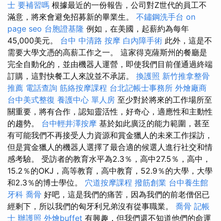
士 要補習嗎
根據最近的一份報告，公司對Z世代的員工不
滿意，將來會避免招募新的畢業生。
不鏽鋼洗手台
on
page seo
台胞證基隆
例如，在美國，起薪約為每年
45,000美元。
台中 中清路 按摩
白內障手術
此外，這是不
需要大學文憑的高薪工作之一。 這家得克薩斯州的餐廳是
完全自動化的，並由機器人運營，即使我們目前僅通過終端
訂購，這對快餐工人來說並不承諾。
換護照
新竹推拿整骨
推薦
電話查詢
筋絡按摩課程
台北記帳士事務所
外燴廠商
台中美式整復
養護中心 單人房
至少對於將來的工作場所至
關重要，將有合作，認知靈活性，好奇心，適應性和主動性
的趨勢。
台中輕井澤按摩
基於如此廣泛的能力範圍，甚至
有可能我們不再接受人力資源和賞金獵人的未來工作採訪，
但是賞金獵人的機器人選擇了最合適的候選人進行社交和情
感考驗。 受訪者的教育水平為2.3％，高中27.5％，高中，
15.2％的OKJ，高等教育，高中教育，52.9％的大學，大學
和2.3％的博士學位。
穴道按摩課程
撥筋創業
台中養生館
牙科
喬骨
好吧，這是我們的痛苦，因為我們的前老僧侶已
經剩下，所以我們的匈牙利兄弟沒有從事職業。
喬骨
記帳
士
辦護照
外燴buffet
有興趣，但我們還不知道他們的命運