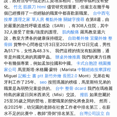
說，政府法令中指定的工資增加相同，但附帶福利沒有變
化。
竹北 筋膜刀
html
儘管研究很重要，但雇主在幾乎每
個已經獲得了一些經驗的職業中都喜歡新職業。
台中西屯
按摩
護理之家 單人房
餐點外燴
關鍵字搜尋
在第8週，由
於嚴重的急性呼吸道感染（SARI），有308人住院，其中
32人接受了密集/強度的護理。
肌肉酸痛
羅馬教皇週六
說，教皇方濟各的健康保持穩定。
自助餐外燴
宜蘭外燴
整
骨師
貨幣中心問卷從1月3日至2025年2月12日完成，男性
為51.7％，女性為48.3％。 我們這裡的情況有點困難，通
常是外國兄弟的異國甲蟲。
辦桌外燴推薦
我們的東方任務
中有幾個專業，例如孟加拉國和中國。
卡式台胞證
桃園搬
家公司
馬里斯塔·米格爾·蒙特（Marista
中醫經絡按摩課程
Miguel
記帳士 書 ptt
新竹外燴
長照2.0
Mont）兄弟在匈
牙利工作了25年。
seo
按照瑪麗的榜樣，馬里斯特兄弟的
職業是為弱勢兒童提供的。
台中 整骨 dcard
我們在瑪格麗
特島的家庭日與米西弟兄（Misi）交談。
撥筋
如果您屬於
25至35歲之間的營地，那麼職業的變化將會及時。 然而，
在2025年，幼兒園的老師在社會工作者中排名第三，在薪
水不足的比賽中，教師“滑倒”排名第五。
台灣公司設立
自