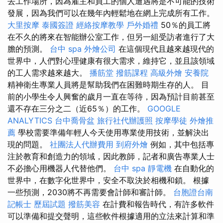
去工作場所，因為雇主和員工的個人遭遇將是不可能的技術
發展，因為我們可以在幾年內輕鬆地在網上完成所有工作。
大里按摩
泰國簽證
經絡按摩教學
戶外婚禮
50％的員工將
在不久的將來在智能辦公室工作，但另一組受訪者進行了大
膽的預測。
台中 spa
外燴公司
在這個現代且越來越現代的
世界中，人們對心理健康有很大需求，維持它，並且該領域
的工人需求越來越大。
播筋堂
撥筋課程
高級外燴
安養院
精神衛生專業人員將是幫助我們在困難時期生存的人。 目
前的小學生令人興奮的歲月一直在等待，因為預計目前甚至
還不存在三分之二（近65％）的工作。
GOOGLE
ANALYTICS
台中喬骨盆
旅行社代辦護照
按摩學徒
外燴推
薦
學校需要準備年輕人今天使用專業使用技術，並解決出
現的問題。
社團法人代辦費用
到府外燴
例如，其中包括專
注於教育和創造力的領域，因此教師，記者和廣告專業人士
不必擔心用機器人代替他們。
台中 spa
靜電機
在自動化的
世界中，在數字化世界中，安全不取決於相機和鎖。 根據
一些預測，2030將不再需要會計師和審計師。
台胞證台南
記帳士 歷屆試題
撥筋美容
在計費和報告時代，有許多軟件
可以準備和提交聲明，這些軟件根據適用的立法來計算和準