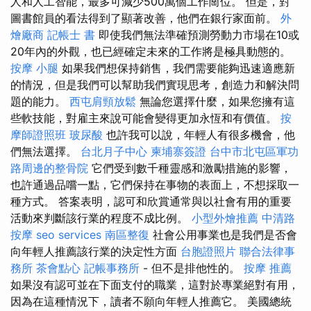
人和人工智能，最多可減少500萬個工作崗位。 但是，對
圖書館員的看法得到了顯著改善，他們在銀行家面前。
外
燴廠商
記帳士 書
即使我們無法準確預測勞動力市場在10或
20年內的外觀，也已經確定未來的工作將是極具動態的。
按摩 小腿
如果我們想保持銷售，我們需要能夠迅速適應新
的情況，但是我們可以幫助我們實現思考，創造力和解決問
題的能力。
西屯肩頸放鬆
無論您選擇什麼，如果您擁有這
些軟技能，對雇主來說可能會變得更加永恆和有價值。
按
摩師證照班
玻尿酸
也許我可以說，年輕人有很多機會，他
們無法選擇。
台北月子中心
柬埔寨簽證
台中市北屯區軍功
路周邊的整骨院
它們受到數千種靈感和激勵措施的影響，
也許通過品嚐一點，它們保持在事物的表面上，不想採取一
種方式。 答案表明，認可和欣賞通常與以社會有用的重要
活動來判斷該行業的程度不成比例。
小型外燴推薦
中清路
按摩
seo services
南區整復
社會公用事業也是我們是否會
向年輕人推薦該行業的決定性方面
台胞證照片
聯合法律事
務所
茶會點心
記帳事務所
- 但不是排他性的。
按摩 推薦
如果沒有認可並在下面支付的職業，這對於專業絕對有用，
因為在這種情況下，讀者不願向年輕人推薦它。 美國總統