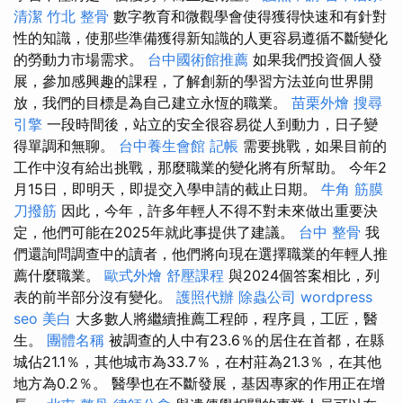
清潔
竹北 整骨
數字教育和微觀學會使得獲得快速和有針對
性的知識，使那些準備獲得新知識的人更容易遵循不斷變化
的勞動力市場需求。
台中國術館推薦
如果我們投資個人發
展，參加感興趣的課程，了解創新的學習方法並向世界開
放，我們的目標是為自己建立永恆的職業。
苗栗外燴
搜尋
引擎
一段時間後，站立的安全很容易從人到動力，日子變
得單調和無聊。
台中養生會館
記帳
需要挑戰，如果目前的
工作中沒有給出挑戰，那麼職業的變化將有所幫助。 今年2
月15日，即明天，即提交入學申請的截止日期。
牛角 筋膜
刀撥筋
因此，今年，許多年輕人不得不對未來做出重要決
定，他們可能在2025年就此事提供了建議。
台中 整骨
我
們還詢問調查中的讀者，他們將向現在選擇職業的年輕人推
薦什麼職業。
歐式外燴
舒壓課程
與2024個答案相比，列
表的前半部分沒有變化。
護照代辦
除蟲公司
wordpress
seo
美白
大多數人將繼續推薦工程師，程序員，工匠，醫
生。
團體名稱
被調查的人中有23.6％的居住在首都，在縣
城佔21.1％，其他城市為33.7％，在村莊為21.3％，在其他
地方為0.2％。 醫學也在不斷發展，基因專家的作用正在增