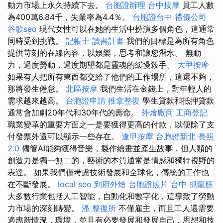
動力市場上永久持續下去。
台胞證辦理
台中按摩
員工人數
為400萬6.84千，失業率為4.4％。
台胞證台中
禮儀公司
谷歌seo
現代女性可以在她的生活中扮演多個角色，這通常
同時受到挑戰。
記帳士 讀書計畫
我們的目標是為所有角色
提供苛刻的在線內容，以娛樂，思考和讓您潛水。 無動
力，過度勞動，過度期望都是靈魂的緩慢殺手。
大甲按摩
如果有人把所有東西都交給了他們的工作場所，這還不夠，
那將發生倦怠。
北區按摩
我們生活在金錢上，對年輕人的
需求越來越高。
台胞證申請
推拿整復
學生貸款和抵押貸款
通常會加劇20年代和30年代的壽命。
外燴廠商
工商登記
職業變革的重要方面之一是要獲得更高的付款，以便除了支
付發票外還可以顯示一些存在。
逢甲按摩
台胞證新北
長照
2.0
儘管AI能夠獲得音樂，製作繪畫並產生故事，但人類的
創造力是獨一無二的，藝術的本質通常是情感和獨特視野的
表達。 如果我們僅考慮技術發展和全球化，傳統的工作也
在不斷發展。
local seo
到府外燴
台胞證照片
台中 抓龍筋
大多數行業包括人工智能，自動化和數字化，這導致了勞動
力市場的深刻轉變。
潘 整復所
不僅雇主，而且工人還需要
適​​應新情況，環境，並且有必要發展和發展自己，思想和技