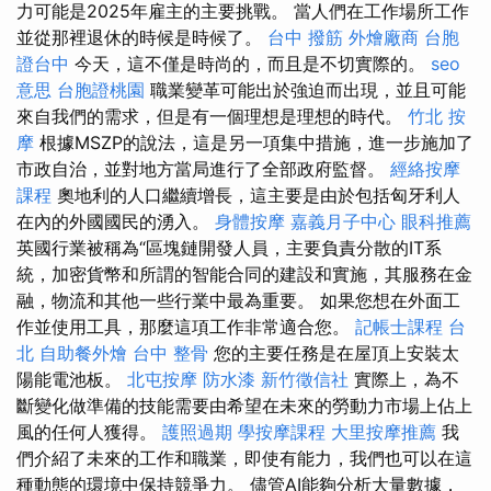
力可能是2025年雇主的主要挑戰。 當人們在工作場所工作
並從那裡退休的時候是時候了。
台中 撥筋
外燴廠商
台胞
證台中
今天，這不僅是時尚的，而且是不切實際的。
seo
意思
台胞證桃園
職業變革可能出於強迫而出現，並且可能
來自我們的需求，但是有一個理想是理想的時代。
竹北 按
摩
根據MSZP的說法，這是另一項集中措施，進一步施加了
市政自治，並對地方當局進行了全部政府監督。
經絡按摩
課程
奧地利的人口繼續增長，這主要是由於包括匈牙利人
在內的外國國民的湧入。
身體按摩
嘉義月子中心
眼科推薦
英國行業被稱為“區塊鏈開發人員，主要負責分散的IT系
統，加密貨幣和所謂的智能合同的建設和實施，其服務在金
融，物流和其他一些行業中最為重要。 如果您想在外面工
作並使用工具，那麼這項工作非常適合您。
記帳士課程 台
北
自助餐外燴
台中 整骨
您的主要任務是在屋頂上安裝太
陽能電池板。
北屯按摩
防水漆
新竹徵信社
實際上，為不
斷變化做準備的技能需要由希望在未來的勞動力市場上佔上
風的任何人獲得。
護照過期
學按摩課程
大里按摩推薦
我
們介紹了未來的工作和職業，即使有能力，我們也可以在這
種動態的環境中保持競爭力。 儘管AI能夠分析大量數據，