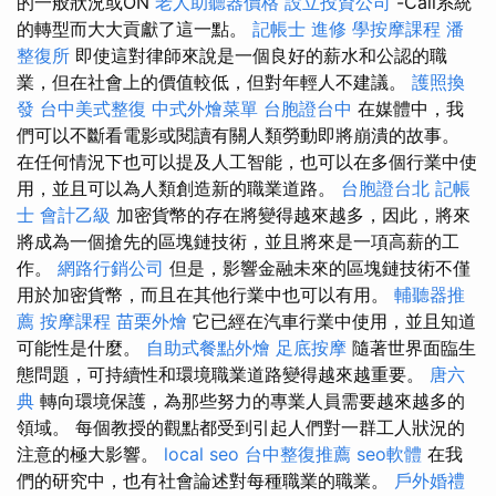
的一般狀況或ON
老人助聽器價格
設立投資公司
-Call系統
的轉型而大大貢獻了這一點。
記帳士 進修
學按摩課程
潘
整復所
即使這對律師來說是一個良好的薪水和公認的職
業，但在社會上的價值較低，但對年輕人不建議。
護照換
發
台中美式整復
中式外燴菜單
台胞證台中
在媒體中，我
們可以不斷看電影或閱讀有關人類勞動即將崩潰的故事。
在任何情況下也可以提及人工智能，也可以在多個行業中使
用，並且可以為人類創造新的職業道路。
台胞證台北
記帳
士 會計乙級
加密貨幣的存在將變得越來越多，因此，將來
將成為一個搶先的區塊鏈技術，並且將來是一項高薪的工
作。
網路行銷公司
但是，影響金融未來的區塊鏈技術不僅
用於加密貨幣，而且在其他行業中也可以有用。
輔聽器推
薦
按摩課程
苗栗外燴
它已經在汽車行業中使用，並且知道
可能性是什麼。
自助式餐點外燴
足底按摩
隨著世界面臨生
態問題，可持續性和環境職業道路變得越來越重要。
唐六
典
轉向環境保護，為那些努力的專業人員需要越來越多的
領域。 每個教授的觀點都受到引起人們對一群工人狀況的
注意的極大影響。
local seo
台中整復推薦
seo軟體
在我
們的研究中，也有社會論述對每種職業的職業。
戶外婚禮