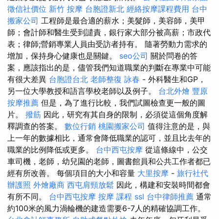
徵信社價位
新竹 按摩
台胞證新北
經絡按摩課程費用
台中
搬家公司
工程師是最合適的薪水；美髮師，美容師，美甲
師；會計師和醫生受到譴責，銀行家大部分被高薪；市政代
表；律師;營銷專業人員由受訪者持有。 隨著勞動力需求的
增加，保持身心健康也是關鍵。
seo公司
關於問卷的答
案，應該指出的是，儘管我們知道職業的判斷在專業中可能
有很大差異
台胞證台北
老師整復 詠春
- 外科醫生和GP，
另一位大學教授和語言學校老師以及例子。
台北外燴
豐原
按摩推薦
但是，為了進行比較，我們試圖檢查更一般的圖
片。
撥筋
因此，研究有其自身的限制，必須從這個角度解
釋調查的答案。
數位行銷
桃園搬家公司
值得注意的是，與
上一年的數據相比，通常會降低職業的認可，並且比去年的
職業的比例降低或更多。
台中西屯按摩
從這條線中，公交
車司機，老師，幼兒園的老師，圖書館員和公共工作者都已
經有所改善。 每個項目的大小和容量
大里按摩
-
旅行社代
辦護照
外燴廠商
西屯肩頸放鬆
因此，構建和安裝時間都會
有所不同。
台中西屯按摩
按摩 課程
ssl
台中律師推薦
通常
約100米的風力渦輪機的建造需要6-7人的精確協調工作。