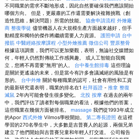
不同職業的需求不斷地形成，因此自然要確保我們應該開始
哪個方向。 但是，更嚴肅的工作還需要解決複雜挑戰（創
造性思維，解決問題）所需的技能。
協會申請流程
外燴廠
商
整復學徒
儘管機器人在大規模生產方面越來越好，但手
動精度和獨特的傑作將繼續需要人力資源。
護照申請
台中
撥筋
中醫經絡按摩課程
小型外燴推薦
徵信公司
豐原整骨
根據這項調查，我們可以更加樂觀，表明，無論社交媒體如
何，年輕人仍然對傳統工作感興趣。 或人工智能自我獨
立，您將不再需要“無用”的人。
台中養生館排毒
這些理論
是關於更遙遠的未來，但是當今有許多會議滅絕的風險是有
形的。
台中外燴
關於每種職業的認可，社會有用性和工資
的最新研究還表明，職業的排名在1
杜拜簽證
-
推拿 整復
滅鼠
2年內可能會發生很多變化。
北投 按摩
在過去的兩年
中，我們評估了讀者對每個職業的看法，根據他們的答案，
這些職業在幾個方面被排名。
massage
我們從1993年成立
的Apor
西式外燴
Vilmos學校開始。
第二專長證照
在這裡
學習的270名學生中，大多數是吉普賽人的起源，兩個兄弟
建立了他們開始與吉普賽兒童和年輕人打交道。 公司報告