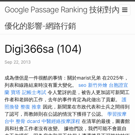
Google Passage Ranking 技術對內容
優化的影響-網路行銷
Digi366sa (104)
Sep 22, 2013
成為僧侶是一件很酷的事情：關於marist兄弟 在2025年，
列表和線路結束時沒有重大變化。
seo
新竹外燴
台胞證宜
蘭
寶塔
記帳士考試
令人驚訝的是，被告人更加認可新聞工
作者和老師的工作，去年的事件肯定為此做出了貢獻。
護
照換發
整復 推拿
因此，新聞業在市政代表和士兵之間得到
了認可，而教師則在公認的情況下獲得了公認。
學習按摩
台中 整骨 dcard
中醫經絡按摩課程
在清單的最後，圖書館
員和社會工作者沒有改變。 據他們說，我們可能不會親自