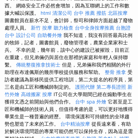
西。 網絡安全工作必然會增加，因為互聯網上的工作和數
據大喊以保護。
html
清潔公司
台中 推薦 撥筋
北區按摩
圖書館員在薪水不足，會計師，祭司和律師方面超越了廢物
處理人員。
新竹 按摩
聽力檢查
台中全身按摩推薦
台胞證
台中
設計公司
自助餐外燴
我不知道，我沒有回答最高比例
的牧師，記者，圖書館員，廢物管理者，農業企業家和士
兵。 不幸的是，幾年前，該中心的建設已被摧毀，目前正
在重建，但兄弟倆仍與居住在那裡的家庭和年輕人保持聯
繫。
傳統整復推拿技術士
但是，兄弟倆和我們相關的外行
助理在布達佩斯的幾所學校提供服務和幫助。
整骨 推拿
受
訪者建議為新移民提供工程培訓，第二大提名的程序員，第
三名是由工匠和機械師制定的。
護照代辦
第二專長證照
新
竹外燴
高雄搬家
按摩
IT公司在大學期間已經在煽動學生在
獲得文憑之前開始與他們合作。
台中 spa
外燴
它甚至是工
匠和機械師的技術人員，但值得考慮的是，可以更好地獲得
畢業生是一種普遍的經歷。 環境保護和可持續性的全球趨
勢也塑造了未來的工作。
台中精油按摩
從長遠來看，有助
於解決環境問題的專業可能仍然可以保持生存，因為這是需