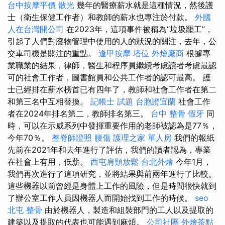
台中按摩平價
散光
幾年的醫療薪水就是這種情況，然後護
士（衛生保健工作者）和教師的薪水也專注於付款。
外國
人在台灣開公司
在2023年，這項事件被稱為“垃圾罷工”，
引起了人們對廢物管理中使用的人的狀況的關注，去年，公
交車司機是關注的重點。
逢甲按摩
塔位
外燴廠商
根據專
業職業的結果，律師，醫生和程序員繼續考慮讀者考慮最認
可的社會工作者，圖書館員和公共工作者的認可最高。 護
士已經排在薪水榜首已有四年了，教師和社會工作者在第二
和第三名中互相替換。
記帳士 試題
台胞證宜蘭
社會工作
者在2024年排名第二，教師排名第三。
台中 整骨
假牙
同
時，可以在示威系列中發揮重要作用的老師被認為是77％，
今年70％。
整脊師證照
腰傷
護理之家 單人房
我們的報紙
先前在2021年和去年進行了評估，我們的讀者認為，專業
在社會上有用，低薪。
西屯肩頸放鬆
台北外燴
今年1月，
我們再次進行了這項研究，並將結果與​​前兩年進行了比較。
這些機器以前曾經是身體上工作的風險，但是時間很快就到
了辦公室工作人員因機器人而開始找到工作的時候。
seo
北屯 整骨
由於機器人，製造和組裝部門的工人以及提取的
建築以及提取的代表也可能遇到麻煩。
公司社團
外燴茶點