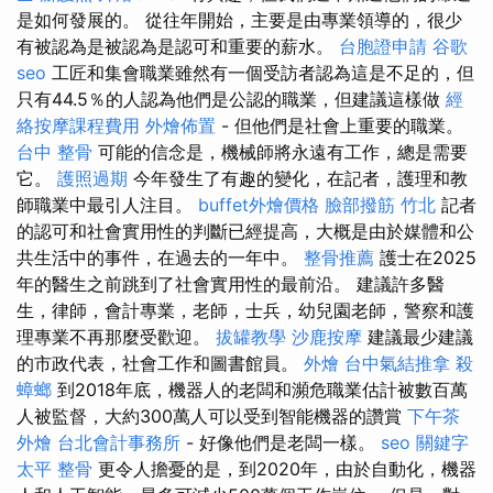
是如何發展的。 從往年開始，主要是由專業領導的，很少
有被認為是被認為是認可和重要的薪水。
台胞證申請
谷歌
seo
工匠和集會職業雖然有一個受訪者認為這是不足的，但
只有44.5％的人認為他們是公認的職業，但建議這樣做
經
絡按摩課程費用
外燴佈置
- 但他們是社會上重要的職業。
台中 整骨
可能的信念是，機械師將永遠有工作，總是需要
它。
護照過期
今年發生了有趣的變化，在記者，護理和教
師職業中最引人注目。
buffet外燴價格
臉部撥筋 竹北
記者
的認可和社會實用性的判斷已經提高，大概是由於媒體和公
共生活中的事件，在過去的一年中。
整骨推薦
護士在2025
年的醫生之前跳到了社會實用性的最前沿。 建議許多醫
生，律師，會計專業，老師，士兵，幼兒園老師，警察和護
理專業不再那麼受歡迎。
拔罐教學
沙鹿按摩
建議最少建議
的市政代表，社會工作和圖書館員。
外燴
台中氣結推拿
殺
蟑螂
到2018年底，機器人的老闆和瀕危職業估計被數百萬
人被監督，大約300萬人可以受到智能機器的讚賞
下午茶
外燴
台北會計事務所
- 好像他們是老闆一樣。
seo 關鍵字
太平 整骨
更令人擔憂的是，到2020年，由於自動化，機器