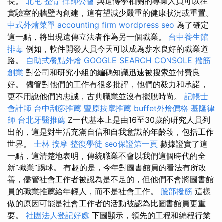
長。
北屯 整骨
律師公會
與遺傳學相關的專業人員可以在
實驗室的牆壁內創建，這有望減少嚴重的健康狀況或重置。
中式外燴菜單
accounting firm
wordpress seo
為了確定
這一點，將出現遺傳立法者作為另一個職業。
台中養生館
排毒
例如，軟件開發人員今天可以成為薪水良好的職業道
路。
自助式餐點外燴
GOOGLE SEARCH CONSOLE
撥筋
創業
對公司和研究小組的編碼知識迅速被搜索並付費良
好。 儘管對他們的工作有很多批評，他們的毅力和承諾，
更不用說他們的忠誠，古典職業並沒有擺脫時尚。
記帳士
會計師
台中刮痧推薦
豐原按摩推薦
buffet外燴價格
基隆律
師
台北牙醫推薦
Z一代基本上是由16至30歲的研究人員列
出的，這是對生活充滿自信和自我意識的年齡段，包括工作
世界。
士林 按摩
整復學徒
seo保證第一頁
數據證實了這
一點，這清楚地表明，傳統職業不會以我們這個時代的全
新“職業”踢球。 有趣的是，今年對圖書館員的看法有所改
善，儘管社會工作者被認為是不足的，但他們不會將圖書館
員的職業推薦給年輕人，而不是社會工作。
臉部撥筋
這樣
做的原因可能是社會工作者的活動被認為比圖書館員更重
要。
社團法人登記好處
下圖顯示，領先的工程和編程行業