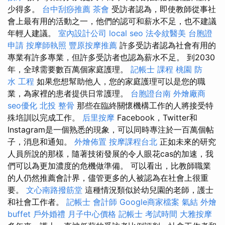
少得多。
台中刮痧推薦
茶會
受訪者認為，即使教師從事社
會上最有用的活動之一，他們的認可和薪水不足，也不建議
年輕人建議。
室內設計公司
local seo
法令紋醫美
台胞證
申請
按摩師執照
豐原按摩推薦
許多受訪者認為社會有用的
專業有許多專業，但許多受訪者也認為薪水不足。 到2030
年，全球需要數百萬個家庭護理。
記帳士 課程 桃園
防
水 工程
如果您想幫助他人，您的家庭護理可以是您的職
業，為家裡的患者提供日常護理。
台胞證台南
外燴廠商
seo優化
北投 整骨
那些在臨終關懷機構工作的人將接受特
殊培訓以完成工作。
后里按摩
Facebook，Twitter和
Instagram是一個熟悉的現象，可以同時專注於一百萬個帖
子，消息和通知。
外燴佈置
按摩課程台北
正如未來的研究
人員所說的那樣，隨著技術發展的令人眼花cas的加速，我
們可以為更加濃度的危機做準備。 可以看出，比教師職業
的人仍然推薦會計界，儘管更多的人被認為在社會上很重
要。
文心南路撥筋堂
這種情況類似於幼兒園的老師，護士
和社會工作者。
記帳士 會計師
Google商家檔案
氣結
外燴
buffet
戶外婚禮
月子中心價格
記帳士 考試時間
大雅按摩