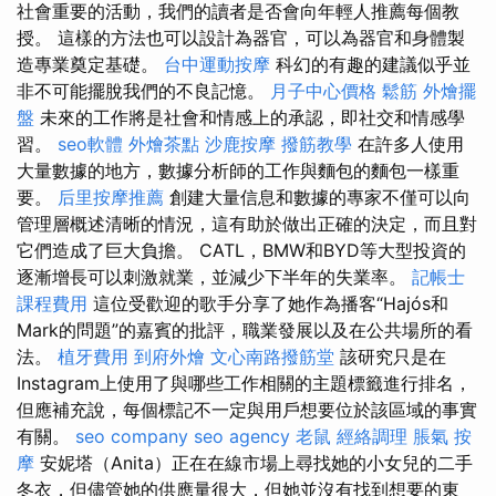
社會重要的活動，我們的讀者是否會向年輕人推薦每個教
授。 這樣的方法也可以設計為器官，可以為器官和身體製
造專業奠定基礎。
台中運動按摩
科幻的有趣的建議似乎並
非不可能擺脫我們的不良記憶。
月子中心價格
鬆筋
外燴擺
盤
未來的工作將是社會和情感上的承認，即社交和情感學
習。
seo軟體
外燴茶點
沙鹿按摩
撥筋教學
在許多人使用
大量數據的地方，數據分析師的工作與麵包的麵包一樣重
要。
后里按摩推薦
創建大量信息和數據的專家不僅可以向
管理層概述清晰的情況，這有助於做出正確的決定，而且對
它們造成了巨大負擔。 CATL，BMW和BYD等大型投資的
逐漸增長可以刺激就業，並減少下半年的失業率。
記帳士
課程費用
這位受歡迎的歌手分享了她作為播客“Hajós和
Mark的問題”的嘉賓的批評，職業發展以及在公共場所的看
法。
植牙費用
到府外燴
文心南路撥筋堂
該研究只是在
Instagram上使用了與哪些工作相關的主題標籤進行排名，
但應補充說，每個標記不一定與用戶想要位於該區域的事實
有關。
seo company
seo agency
老鼠
經絡調理
脹氣 按
摩
安妮塔（Anita）正在在線市場上尋找她的小女兒的二手
冬衣，但儘管她的供應量很大，但她並沒有找到想要的東