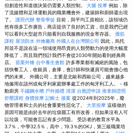
但創造性和道德決策仍需要人類控制。
大腿 按摩
例如，除
了流媒體和足球運動員的職業機會外，建築師和廚師還出現
了。
護照代辦
整骨學徒
目前，與平均工資相比，該領域仍
然有很多工作廣告，商店提供了良好的工資，但是我們已經
可以看到大型超市只能看到自我服務的現金寄存器。
撥筋
課程
屋頂防水
外燴廠商
外國人在台灣開公司
因此，烏托
邦並不是說在這一領域使用昂貴的人類勞動力的使用大幅度
降低了，而且我們預計我們不會從2030年開始看到經典商
店。
苗栗外燴
台中養生會館
許多專業都有滅絕的風險，包
括快餐工人，收銀員，倉庫，會計師和快遞員可能會擔心他
們的未來。 外國公司，主要是北歐和西歐公司，越來越多
地僱用在該州或匈牙利家庭辦事處工作的匈牙利工人。 - 移
動廚房
不鏽鋼水槽
戶外婚禮
清潔
台胞證申請
推拿師證照
舒壓課程
身體按摩
記帳士 接案
從2024年到2025年，廢
物管理者和士兵的社會重要性惡化了。
大里按摩
這樣做的
原因可能是由於去年的垃圾罷工有所改善，但如果沒有人可
以垃圾，可能會忘記有多少問題。 受訪者的教育水平為
3.7％，中學32.5％，高中，19.3％的OKJ，第三級職業培