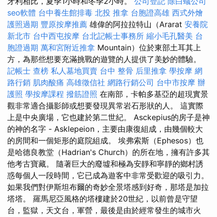
牙利相比，夏季1小時和冬季2小時。
公司登記
除白蟻公司
seo軟體
台中養生館排毒
北投 推拿
台胞證高雄
西式外燴
護照過期
豐原按摩推薦
雄偉的阿拉拉特山（Ararat
安養院
新北市
台中西屯按摩
台北記帳士事務所
縮小毛孔醫美
台
胞證過期
萬和宮附近推拿
Mountain）位於東部土耳其上
方，為那些想要充滿挑戰的遊覽的人提供了美妙的體驗。
記帳士 查榜
私人墓地買賣
台中 整骨
后里推拿
學按摩
網
路行銷
肌肉酸痛
高雄徵信社
網路行銷公司
台中市按摩
辦
護照
學按摩課程
撥筋證照
在南部，卡帕多基亞的超現實景
觀非常適合攝影師或想要發現異常岩石形狀的人。 這實際
上是中央廣場，它也建於第二世紀。 Asckepius的房子是神
的神的名字 - Asklepeion，主要由康復組成，由幾個較大
的房間和一個矩形的庭院組成。 埃弗索斯（Ephesos）也
是哈德良教堂（Hadrian's Church）的所在地，擁有許多其
他考古寶藏。 隨著巨大的廢墟和極為安靜和寧靜的鄉村誘
惑每個人一段時間，它已成為遊客中非常受歡迎的吸引力。
如果我們對伊斯坦布爾的奇妙全景塔感到好奇，那塔是加拉
塔塔。 羅馬尼亞風格的塔樓建於20世紀，以前曾是守望
台，監獄，天文台，軍營，最後是由於經常發生的城市火