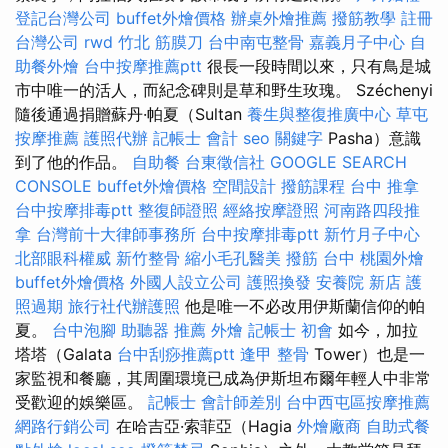
登記台灣公司
buffet外燴價格
辦桌外燴推薦
撥筋教學
註冊
台灣公司
rwd
竹北 筋膜刀
台中南屯整骨
嘉義月子中心
自
助餐外燴
台中按摩推薦ptt
很長一段時間以來，只有鳥是城
市中唯一的活人，而紀念碑則是草和野生玫瑰。 Széchenyi
隨後通過捐贈蘇丹·帕夏（Sultan
養生與整復推廣中心
草屯
按摩推薦
護照代辦
記帳士 會計
seo 關鍵字
Pasha）意識
到了他的作品。
自助餐
台東徵信社
GOOGLE SEARCH
CONSOLE
buffet外燴價格
空間設計
撥筋課程
台中 推拿
台中按摩排毒ptt
整復師證照
經絡按摩證照
河南路四段推
拿
台灣前十大律師事務所
台中按摩排毒ptt
新竹月子中心
北部眼科權威
新竹整骨
縮小毛孔醫美
撥筋 台中
桃園外燴
buffet外燴價格
外國人設立公司
護照換發
安養院 新店
護
照過期
旅行社代辦護照
他是唯一不必改用伊斯蘭信仰的帕
夏。
台中泡腳
助聽器 推薦
外燴
記帳士 初會
如今，加拉
塔塔（Galata
台中刮痧推薦ptt
逢甲 整骨
Tower）也是一
家監視和餐廳，其周圍環境已成為伊斯坦布爾年輕人中非常
受歡迎的娛樂區。
記帳士 會計師差別
台中西屯區按摩推薦
網路行銷公司
在哈吉亞·索菲亞（Hagia
外燴廠商
自助式餐