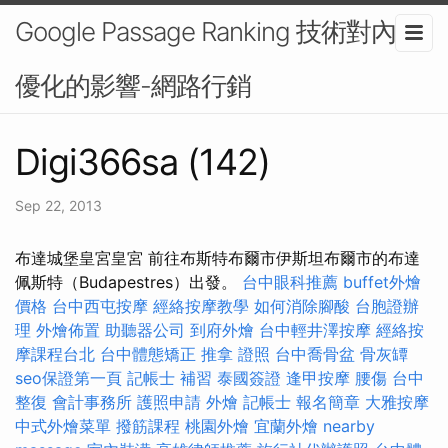
Google Passage Ranking 技術對內容
優化的影響-網路行銷
Digi366sa (142)
Sep 22, 2013
布達城堡皇宮皇宮 前往布斯特布爾市伊斯坦布爾市的布達
佩斯特（Budapestres）出發。
台中眼科推薦
buffet外燴
價格
台中西屯按摩
經絡按摩教學
如何消除腳酸
台胞證辦
理
外燴佈置
助聽器公司
到府外燴
台中輕井澤按摩
經絡按
摩課程台北
台中體態矯正
推拿 證照
台中喬骨盆
骨灰罈
seo保證第一頁
記帳士 補習
泰國簽證
逢甲按摩
腰傷
台中
整復
會計事務所
護照申請
外燴
記帳士 報名簡章
大雅按摩
中式外燴菜單
撥筋課程
桃園外燴
宜蘭外燴
nearby