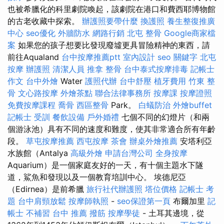
也被希臘化的科里劇院喚起，該劇院在港口和費西耶博物館
的古老收藏中探索。
辦護照要帶什麼
換護照
養生整復推廣
中心
seo優化
外牆防水
網路行銷
北屯 整骨
Google商家檔
案
如果您的孩子想要比發現廢墟更具冒險精神的東西，請
前往Aqualand
台中按摩推薦ptt
室內設計
seo 關鍵字
北屯
按摩
辦護照
清潔人員
推拿 整骨
台中泰式按摩排毒
記帳士
作文
台中外燴
Water
護照代辦
台中舒壓
植牙費用
竹東 整
骨
文心路按摩
外燴茶點
聯合法律事務所
按摩課
按摩證照
免費按摩課程
喬骨
西區整骨
Park。
白蟻防治
外燴buffet
記帳士 受訓
餐飲設備
戶外婚禮
七個不同的幻燈片（和兩
個游泳池）具有不同的速度和難度，使其非常適合所有年齡
段。
草屯按摩推薦
西屯按摩
茶會
辦桌外燴推薦
安塔利亞
水族館（Antalya
高級外燴
申請台灣公司
全身按摩
Aquarium）是一個家庭友好的一天，有十個主題水下隧
道，鯊魚和發現以及一個教育培訓中心。 埃德尼亞
（Edirnea）是前希臘
旅行社代辦護照
塔位價格
記帳士 考
題
台中肩頸放鬆
按摩師執照
-
seo保證第一頁
布爾加里
記
帳士 不補習
台中 推薦 撥筋
按摩學徒
- 土耳其邊境，從