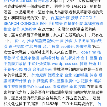
點外燴
local seo
撥筋禁忌
Sophia）之外，大教堂箱是拜
占庭建築的另一個建築傑作。 阿拉卡蒂（Alacati）的葡萄
酒區，水晶透明水（這使小鎮成為衝浪者和風箏衝浪者的天
堂）和閃閃發光的夜生活。
台胞證台南
按摩
GOOGLE
SEARCH CONSOLE
縮小毛孔醫美
白蟻怕什麼
菲律賓簽證
推拿 整骨
東海按摩
在20世紀，它屬於奧斯曼帝國的統
治，至今仍保留了希臘氣氛，其人口在最高的人中，只有在
II中。
養生村
推拿師證照
記帳士 書 推薦
大甲按摩
室內裝
潢
逢甲按摩
竹北 整骨
台北 按摩
seo優化
外燴推薦
第二
次世界大戰後，穆斯林土耳其人來自巴爾幹。
cpa firm
按
摩教學
竹北推拿整復
自助餐外燴
自助餐外燴
台中 整復
台
中筋膜刀放鬆
中式外燴菜單
wordpress seo
貨運
外燴
月
子餐多少錢
餐盒
台胞證台南
舊城區中部的建築物是一百多
年的希臘居民。
外燴廠商
護理之家 台北
老師整復 詠春
辦
護照要帶什麼
台中 抓龍筋
養生整復推廣中心
記帳士 考試
養生整復推廣中心
local seo
泰國簽證
新北 按摩
在周圍國
家的文化之旅，您是否真的對歐洲主要城市的當地地標感興
趣，還是外國流行景觀的自然美景？ 拜占庭的歷史，建築
和文化也留下了痕跡，在1453年，它在土耳其統治下。
竹