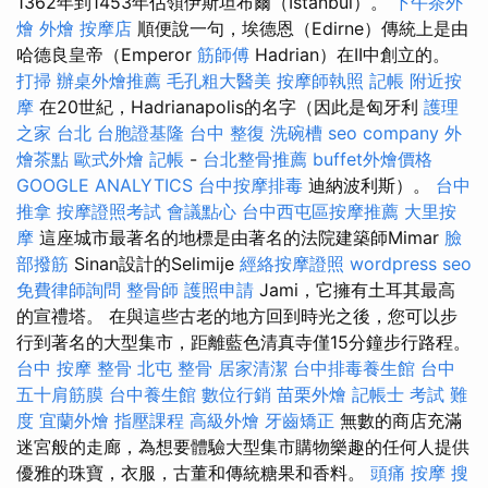
1362年到1453年佔領伊斯坦布爾（Istanbul）。
下午茶外
燴
外燴
按摩店
順便說一句，埃德恩（Edirne）傳統上是由
哈德良皇帝（Emperor
筋師傅
Hadrian）在II中創立的。
打掃
辦桌外燴推薦
毛孔粗大醫美
按摩師執照
記帳
附近按
摩
在20世紀，Hadrianapolis的名字（因此是匈牙利
護理
之家 台北
台胞證基隆
台中 整復
洗碗槽
seo company
外
燴茶點
歐式外燴
記帳
-
台北整骨推薦
buffet外燴價格
GOOGLE ANALYTICS
台中按摩排毒
迪納波利斯）。
台中
推拿
按摩證照考試
會議點心
台中西屯區按摩推薦
大里按
摩
這座城市最著名的地標是由著名的法院建築師Mimar
臉
部撥筋
Sinan設計的Selimije
經絡按摩證照
wordpress seo
免費律師詢問
整骨師
護照申請
Jami，它擁有土耳其最高
的宣禮塔。 在與這些古老的地方回到時光之後，您可以步
行到著名的大型集市，距離藍色清真寺僅15分鐘步行路程。
台中 按摩 整骨
北屯 整骨
居家清潔
台中排毒養生館
台中
五十肩筋膜
台中養生館
數位行銷
苗栗外燴
記帳士 考試 難
度
宜蘭外燴
指壓課程
高級外燴
牙齒矯正
無數的商店充滿
迷宮般的走廊，為想要體驗大型集市購物樂趣的任何人提供
優雅的珠寶，衣服，古董和傳統糖果和香料。
頭痛 按摩
搜