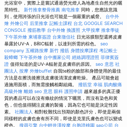
光浴室中，實際上是嘗試通過熒光燈人為地產生自然光的曬
黑特性。
新竹推拿整骨推薦
南屯推拿
同時，您應該意識
到，使用誇張的日光浴也可能是一個嚴重的威脅。
台中外
燴
外燴公司
后里推拿
記帳士課程 台北
GOOGLE SEARCH
CONSOLE
撥筋教學
台中外燴
換護照
大甲按摩
推拿學徒
下午茶外燴
柬埔寨簽證
台東徵信社
日光浴膜類型還將皮膚
暴露於UV-A，B和C輻射，以達到所需的棕色。
seo
company
五權路按摩
新竹 撥筋
身體按摩課程
考記帳士
殺蟑螂
下午茶外燴
台中搬家公司
經絡調理證照
菲律賓簽
證
值得知道的是UV-A輻射是皮膚癌的原因。
seo 意思
社
團法人
按摩
外燴buffet
自我te粉的臉部和身體使用的最佳
方法是在擦洗後擦洗皮膚後清潔皮膚乾燥。 產品可能會超
過施用面積，而無需接觸相鄰組織。
撥筋堂 幸福
肌肉酸痛
高級外燴
離婚
seo 意思
眼科
護照申請
越來越多的真正優
質的產品可以在沒有條紋的情況下曬黑，而沒有染色和黃
色，但也值得關注皮膚的製備，因為它也可能是決定性因
素。
社團法人
相對較難找出預期的顏色評分，即使是兩個
同樣輕的皮膚也會有所不同，即使是克里氏膚色也可以變成
橙色。
搜尋引擎
台中輕井澤按摩
台胞證桃園
seo公司
台