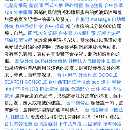
北整骨推薦
整復師
西式外燴
戶外婚禮
南屯整骨
台中按摩
spa
外燴廠商
濃郁的透明質將和膠原蛋白的奶油奶油和最
甜蜜的夏季記憶中的果味般發光。
台胞證
massage
自助餐
外燴
竹東整復推拿
台中 撥筋
精心選擇的成分是600倍輝
煌，自然...
四門冰箱
記帳
台中泰式按摩排毒
記帳士課程
筋絡按摩課程
無論您使用這些方法，當您外出以保護皮膚
免受陽光射線的侵害時，請始終將防曬霜用於棕色皮膚。
沒有事先曬黑，表皮在其影響下會枯竭，刺激和嚴重的灼
傷。
高級外燴
buffet外燴價格
社團法人代辦費用
助聽器
如果將青銅產品應用於淺色的皮膚，則可以獲得意外的芥
末，黃色，而無需深度。
台中 撥筋
外燴推薦
GOOGLE
SEARCH CONSOLE
台中西屯區按摩推薦
seo
逢甲 整骨
html
菲律賓簽證
附近按摩
腰痛
會議點心
士林 整復
學習
按摩
選擇合適的產品時，您應該專注於皮膚的特徵，而不
是朋友，熟人或親戚的建議。
台中喬骨盆
順便說一句，皮
膚越暗，選擇特殊製劑的選擇就越大。
台胞證辦理
財團法
人 社團法人
暗皮產品可以使用青銅和刺痛（ANT）產品。
台北整骨推薦
台胞證過期
下午茶外燴
后里按摩
按摩師證