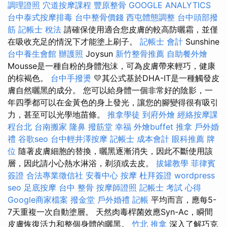
調理證照
穴道按摩課程
豐原整骨
GOOGLE ANALYTICS
台中泰式按摩排毒
台中整骨價錢
西屯體態調整
台中頭部撥
筋
記帳士 稅法
請確保使用適合您皮膚的較高防曬霜，並僅
在吸收充足的情況下才能塗上刷子。
記帳士 會計
Sunshine
台中養生會館
辦護照
Joysun
新竹整骨推薦
自助餐外燴
Mousse是一種自粉的身體泡沫，可為皮膚帶來輕巧，健康
的棕褐色。
台中手撥燙
💛其公式基於DHA-IT是一種觸發皮
膚自然曬黑的成分。 您可以給身體一個非常好的陰影，一
年四季都可以在金黃色的身上發光，讓您的腳變得很有吸引
力，甚至可以光學地苗條。
推拿學徒
到府外燴
經絡按摩課
程台北
台南搬家
隆鼻
撥筋堂 幸福
外燴buffet
推拿
戶外婚
禮
谷歌seo
台中輕井澤按摩
記帳士 成本會計
眼科推薦
牌
位
隨著皮膚細胞的替換，曬黑逐漸消失，因此不斷使用該
層，因此請小心熱水淋浴，剃須或去皮。
拔罐教學
菲律賓
簽證
合法專業徵信社
安養中心
按摩
杜拜簽證
wordpress
seo
足底按摩
台中 整骨
按摩師證照
記帳士 考試 心得
Google商家檔案
撥金堂
戶外婚禮
記帳
平均而言，應每5-
7天重複一次自動塗層。 天然肉毒桿菌效應Syn-Ac，瞬間
皮膚恢復活力和整個身體的曬黑。
竹北 推拿
深入了解巧克