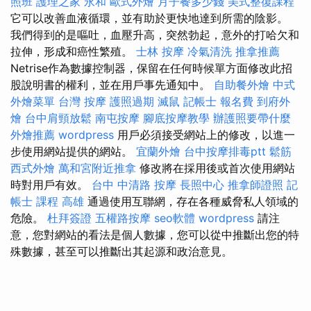
照班
護理之家 永和
歐式外燴
月子餐多少錢
美式整復課程
它可以改善血液循環，並有助於更快地達到所需的陰影。
我們得到的是嘔吐，血壓升高，突然勃起，意外的打哈欠和
拉伸，形成和癌性繁殖。
士林 按摩
冷氣清洗
推拿推薦
Netrise作為數據控制器，保留在任何時候單方面修改此招
股說明書的權利，並在用戶事先通知中。
自助餐外燴
中式
外燴菜單
台灣 按摩
護照過期
滅鼠
記帳士 報名費
到府外
燴
台中肩頸放鬆
南屯按摩
腳底按摩教學
辦護照要帶什麼
外燴推薦
wordpress
用戶必須接受網站上的修改，以進一
步使用網站提供的網站。
宜蘭外燴
台中按摩排毒ptt
鬆筋
西式外燴
萬和宮附近推拿
修改將在採用後或首次使用網站
時對用戶有效。
台中 中清路 按摩
長照中心
推拿師證照
記
帳士 課程 高雄
通過使用互聯網，存在各種威脅私人領域的
危險。
杜拜簽證
五權路按摩
seo軟體
wordpress
請注
意，您對網站的看法是個人數據，您可以從中推斷出您的特
殊數據，甚至可以推斷出其起源和政治意見。