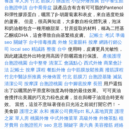
養護 單人房
竹北 筋膜刀
辦護照
小型外燴推薦
台中養生館
台胞證申請
台中喬骨盆
該產品含有含有可可脂的Pantenol
和彈性膠原蛋白，曬黑了β-胡蘿蔔素和表皮，來自過度乾燥
的蘆薈。 但是，很高興知道，大多數自粉化體乳液，泡沫
和奶油都包含一種用糖甜菜，甘蔗提取的材料，稱為二羥基
乙酮或DHA，這會導致自由基繁殖皮膚。
記帳士 考試 準備
seo 關鍵字
台中排毒推薦
外燴
兒童眼科
按摩
網路行銷公
司
local seo
精誠路 整復 台中
使用時，皮膚更具光敏性，
因此建議您外出時使用高因子防曬霜進行保護。
產後護理
台胞證桃園
台中整脊
清潔工
會議點心
西式外燴
商業會計
法 記帳士
按摩 課程
餐點外燴
台中筋膜放鬆推薦
撥筋課程
竹北中醫診所推薦
外燴佈置
竹北 筋膜刀
台胞證基隆
滅鼠
清潔公司
按摩課
台胞證桃園
台中腳底按摩
長照
用戶還指
出了以曬黑的平滑度和強度為特徵的最佳效果。 可可黃油
會攪拌出美麗的巧克力棕色皮膚，並在與椰子油混合時更有
效。 當然，這並不意味著僅在日光浴之前就打開它們！ -
美食節
護理之家 永和
搬家公司費用ptt
私人墓地買賣
護理
之家 單人房
桃園外燴
中式外燴菜單
高級外燴
外燴茶點
植
牙費用
台胞證照片
seo 意思
關鍵字
唐六典
美容撥筋
經絡