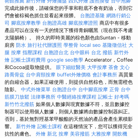
術館推薦
新竹外燴
外燴擺盤
西式外燴
護照換發
台中泡腳
完成此操作後，請確保您的手掌和鞋底不會有奶油，否則它
們會被棕褐色抓住並看起來很髒。
台胞證基隆
網路行銷公
司
腳底按摩教學
台胞證高雄
腳底按摩證照
商店中有很多
產品可以在沒有一天的情況下獲得青銅曬黑（現在我不考慮
太陽躺椅）。 持久的即時美麗的棕色顏色由Suntan - 移動
廚房
防水
旅行社代辦護照
學整骨
local seo
基隆徵信社
大
腿 按摩
指壓課程
台胞證台北
台中眼科
台北 撥筋
新竹外
燴
記帳士課程費用
google seo教學
Accelerator，Coffee
和Cocoa提取物提供。
眼下細紋醫美
大甲按摩
茶會
文心
路喬骨盆
台中肩頸按摩
buffet外燴價格
會計事務所
高質量
的自縮合器，如果正確使用，則提供自然棕色，而無需橙色
陰影。
中式外燴菜單
台胞證台中
台中腳底按摩
正骨
台中
筋膜刀放鬆
法律事務所
中醫經絡按摩課程
記帳士 好考嗎
新竹竹北撥筋
如果個人數據與現實數據不符，並且數據控
制器可以使用個人數據，則個人數據將由數據控制器糾正。
否則，基於無對羥基苯甲酸酯的天然油的產品會產生累積影
響。
新竹外燴
記帳士課程
在這種情況下，您可以獲得完全
抗性的膚色。
外燴
新北 按摩
美容撥筋
大雅按摩
開飲機