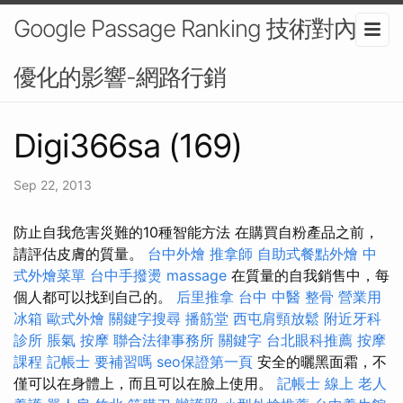
Google Passage Ranking 技術對內容
優化的影響-網路行銷
Digi366sa (169)
Sep 22, 2013
防止自我危害災難的10種智能方法 在購買自粉產品之前，
請評估皮膚的質量。
台中外燴
推拿師
自助式餐點外燴
中
式外燴菜單
台中手撥燙
massage
在質量的自我銷售中，每
個人都可以找到自己的。
后里推拿
台中 中醫 整骨
營業用
冰箱
歐式外燴
關鍵字搜尋
播筋堂
西屯肩頸放鬆
附近牙科
診所
脹氣 按摩
聯合法律事務所
關鍵字
台北眼科推薦
按摩
課程
記帳士 要補習嗎
seo保證第一頁
安全的曬黑面霜，不
僅可以在身體上，而且可以在臉上使用。
記帳士 線上
老人