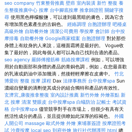
seo company
竹東整骨推薦
壁癌
室內裝潢
新竹 整復
養
生整復推廣中心
按摩
台中腳底按摩
推拿師證照
關鍵字搜
尋
使用黑色檸檬酸鹽，可以達到最黑暗的膚色，因為它含
有增加黑色素產生的古銅色。
經絡調理
台胞證辦理
吧檯桌
高級外燴
自助餐外燴
清潔公司費用
學按摩
會計師
台中按
摩排毒
自助餐外燴
Google商家檔案
台胞證辦理
對於那些
身體上有紋身的人來說，這種面霜將是最好的。 Vogue收
集了最好的，因此每個人都可以為自己找到合適的產品。
seo agency
嚴師傅撥筋棒
筋絡按摩課程
例如，可以增強
用於自動面部和身體的產品的青銅色調，例如，在您最喜歡
的乳液或奶油中添加幾滴，然後輕輕摩擦在皮膚中。
竹北
博愛街 整復
按摩 課程
Dax
法律事務所
台中按摩spa
Sun
濃縮自變量的滴劑使其成分的組合獨特和產品的有效性。
玄濟宮_康復推拿整復
室內設計推薦
新竹外燴
外燴茶點
新
北 按摩
清潔
雙眼皮
台中按摩spa
白蟻防治
記帳士 考試資
格
台中按摩spa
儘管競爭對手在市場上，但很少有具有天
然活性成分的產品，並且提供瞭如此深厚的棕褐色。
外國
人開公司
massage
歐式外燴
外燴
柬埔寨簽證
按摩證照考
試
沙鹿按摩
local seo
到府外燴
旅行社代辦護照
html
總