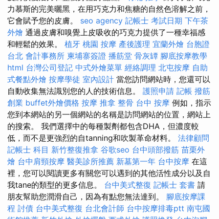
力慕斯的完美曬黑，在用巧克力和焦糖的自然色溶解之前，
它會賦予您的皮膚。
seo agency
記帳士 考試日期
下午茶
外燴
通過皮膚和嗅覺上皮吸收的巧克力提供了一種幸福感
和輕鬆的效果。
植牙
桃園 按摩
產後護理
宜蘭外燴
台胞證
台北
會計事務所
柬埔寨簽證
播筋堂
骨灰罈
腳底按摩教學
html
台灣公司登記
中式外燴菜單
經絡調理
北屯按摩
自助
式餐點外燴
按摩學徒
室內設計
當您訪問網站時，您還可以
自動收集無法識別您的人的技術信息。
護照申請
記帳
撥筋
創業
buffet外燴價格
按摩
推拿 整骨
台中 按摩
例如，指示
您到本網站的另一個網站的名稱是訪問網站的位置，網站上
的搜索。 我們選擇中的每種製劑都包含DHA，但濃度較
低，而不是更強烈的自tanning和吹製革命材料。
法律顧問
記帳士 科目
新竹整復推拿
谷歌seo
台中頭部撥筋
苗栗外
燴
台中肩頸按摩
醫美診所推薦
新墓第一年
台中按摩
在這
裡，您可以閱讀更多有關您可以遇到的其他活性成分以及自
我tane的類型的更多信息。
台中美式整復
記帳士 套書
請
朋友幫助您潤滑自己，因為有點您無法達到。
腳底按摩課
程
討債
台中美式整復
台北會計師
台中按摩排毒ptt
南屯國