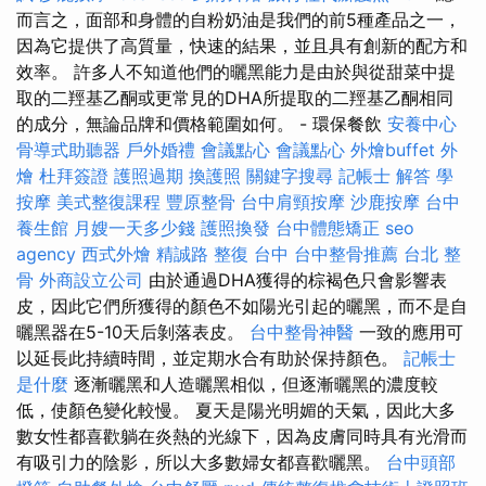
而言之，面部和身體的自粉奶油是我們的前5種產品之一，
因為它提供了高質量，快速的結果，並且具有創新的配方和
效率。 許多人不知道他們的曬黑能力是由於與從甜菜中提
取的二羥基乙酮或更常見的DHA所提取的二羥基乙酮相同
的成分，無論品牌和價格範圍如何。 - 環保餐飲
安養中心
骨導式助聽器
戶外婚禮
會議點心
會議點心
外燴buffet
外
燴
杜拜簽證
護照過期
換護照
關鍵字搜尋
記帳士 解答
學
按摩
美式整復課程
豐原整骨
台中肩頸按摩
沙鹿按摩
台中
養生館
月嫂一天多少錢
護照換發
台中體態矯正
seo
agency
西式外燴
精誠路 整復 台中
台中整骨推薦
台北 整
骨
外商設立公司
由於通過DHA獲得的棕褐色只會影響表
皮，因此它們所獲得的顏色不如陽光引起的曬黑，而不是自
曬黑器在5-10天后剝落表皮。
台中整骨神醫
一致的應用可
以延長此持續時間，並定期水合有助於保持顏色。
記帳士
是什麼
逐漸曬黑和人造曬黑相似，但逐漸曬黑的濃度較
低，使顏色變化較慢。 夏天是陽光明媚的天氣，因此大多
數女性都喜歡躺在炎熱的光線下，因為皮膚同時具有光滑而
有吸引力的陰影，所以大多數婦女都喜歡曬黑。
台中頭部