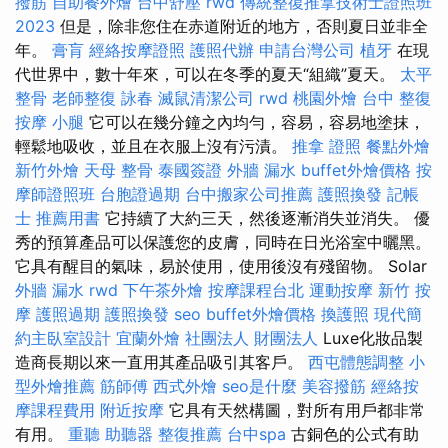
撥筋
自助餐外燴
台中舒壓
rwd
傳統整復推拿技術士證照班
2023
但是，除非您住在赤道附近的地方，否則夏日並非全
年。
膏肓
經絡按摩證照
護照代辦
申請台灣公司
植牙
在現
代世界中，數十年來，可以在冬季的夏天“組織”夏天。
太平
整骨
老師整復 詠春
滅鼠清潔公司
rwd
桃園外燴
台中 整復
按摩 小腿
它可以在幾分鐘之內均勻，容易，容易地塗抹，
輕鬆地吸收，並且在衣服上沒有污漬。
推拿 證照
餐點外燴
新竹外燴
天母 整骨
泰國簽證
外牆 漏水
buffet外燴價格
按
摩師證照班
台胞證過期
台中搬家公司推薦
護照換發
記帳
士 推薦用書
它持續了大約三天，然後逐漸消失並消失。 優
秀的預算產品可以保護您的皮膚，同時在日光浴室中曬黑。
它具有醒目的氣味，易於使用，使用後沒有殘留物。 Solar
外牆 漏水
rwd
下午茶外燴
按摩課程台北
運動按摩
新竹 按
摩
護照過期
護照換發
seo
buffet外燴價格
換護照
現代簡
約主臥室設計
宜蘭外燴
社團法人 財團法人
Luxe化妝品製
造商長期以來一直用其產品吸引其客戶。
西屯體態調整
小
型外燴推薦
筋師傅
西式外燴
seo是什麼
美容撥筋
經絡按
摩課程費用
附近按摩
它具有天然構圖，對所有用戶都非常
有用。
重聽 助聽器
整復推薦
台中spa
古銅色的公式有助