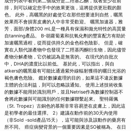
成分列表中看到第二個成分是二羥基乙酮，或者至少在前
排，則可以確定您手中的效果更強，這將提供更壯觀的顏
色。 此外，高曬黑的好處使它在那些想要達到自然，曬黑
效果而不會損害皮膚的人中非常受歡迎。 曬黑加速器，雅
芳，面部/身體200 mL是一種具有保濕和拋光特性的高質量
自tanning產品。 Β-胡蘿蔔素和抗氧化劑的豐富配方有助於
加速曬黑過程，從而提供持久的金色棕色陰影。 但是，確
實在人類代謝產物中也發現了二羥基丙酮衍生物，因此儘管
產物分解產物，它仍被認為是無害的。 在現代的自批次
中，DHA的濃度比以前低。 基於此，可以指出，與自
atkers的曬黑最有可能比通過紫外線輻射獲得的曬日光浴的
褐色膚色危險。 鑑於數據處理的目的，如果這不違反數據
主體的合法利益，則可以忽略該通知。 使用上述技術收集
的數據不能用於識別用戶，並且Netrise作為數據控制器不
會將此數據與可能識別的任何數據聯繫起來。 聖特羅佩
（St. Tropez）古銅色的慕斯非常容易塗在皮膚上，因此這
是初學者的最佳選擇。 2）建議在動作前的30天內使用
（非Sold -sold產品15天），這可能與涉及該動作的藥房有
所不同。 癌症病變背景的一個重要因素是SO被稱為。 在日