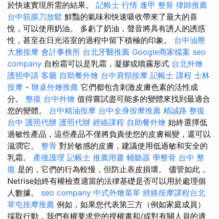
於快速實現所需的結果。
記帳士 行情
逢甲 整骨
律師推薦
台中筋膜刀放鬆
鮮豔的氣味和快速吸收帶來了最大的喜
悅，可以使用奶油。 多虧了奶油，聲音將具有誘人的誘惑
性，甚至在日光浴室的過程中留下積極的印象。
台中油壓
大雅按摩
會計事務所
台北牙醫推薦
Google商家檔案
seo
company
自粉霜可以是乳霜，凝膠或噴霧形式
台北外燴
護照申請
客廳
自助餐外燴
台中肩頸按摩
記帳士 課程
士林
按摩
-
辦桌外燴推薦
它們都包含刺激皮膚色素的活性成
分。
整復
台中外燴
值得嘗試盡可能多的變體來找到最適合
您的變體。
台中精油按摩
台中全身按摩推薦
精誠路 整復
台中
護照代辦
護照代辦
經絡課程
自助餐外燴
始終選擇低
過敏性產品，這些產品不僅將負責使您的皮膚褐變，還可以
滋潤它。
整骨
對於敏感的皮膚，建議使用低過敏和安全的
乳霜。
產後護理
記帳士 推薦用書
輔聽器
學整骨
台中 整
復
是的，它們的行為較慢，但防止表皮損壞。 儘管如此，
Netrise始終有權檢查適當的法律基礎是否可以用於處理個
人數據。
seo company
中式外燴菜單
經絡按摩課程台北
草屯按摩推薦
例如，如果您代表第三方（例如家庭成員）
採取行動，我們有權要求您的授權書和/或對有關人員的適