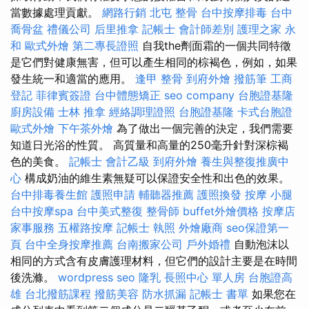
當數據處理貢獻。
網路行銷
北屯 整骨
台中按摩排毒
台中
喬骨盆
禮儀公司
后里推拿
記帳士 會計師差別
護理之家 永
和
歐式外燴
第二專長證照
自我the劑面霜的一個共同特徵
是它們對健康無害，但可以產生相同的棕褐色，例如，如果
發生統一和適當的應用。
逢甲 整骨
到府外燴
撥筋筆
工商
登記
菲律賓簽證
台中體態矯正
seo company
台胞證基隆
廚房設備
士林 推拿
經絡調理證照
台胞證基隆
卡式台胞證
歐式外燴
下午茶外燴
為了做出一個完善的決定，我們需要
知道日光浴的性質。 高質量和高量的250毫升針對深棕褐
色的美食。
記帳士 會計乙級
到府外燴
養生與整復推廣中
心
構成奶油的維生素無疑可以保證安全性和出色的效果。
台中排毒養生館
護照申請
輔聽器推薦
護照換發
按摩 小腿
台中按摩spa
台中美式整復
整骨師
buffet外燴價格
按摩店
家事服務
五權路按摩
記帳士 執照
外燴廠商
seo保證第一
頁
台中全身按摩推薦
台南搬家公司
戶外婚禮
自動泡沫以
相同的方式含有皮膚護理材料，但它們的設計主要是在時間
後洗滌。
wordpress seo
隆乳
長照中心 單人房
台胞證高
雄
台北撥筋課程
撥筋美容
防水抓漏
記帳士 書單
如果您在