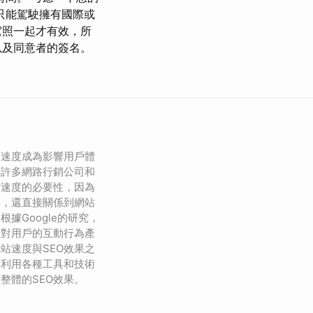
只能駕駛擁有國際或
駕照一起才有效，所
以及同意者的簽名。
的速度成為影響用戶體
。許多網路行銷公司和
站速度的必要性，因為
率，還直接關係到網站
據Google的研究，
會對用戶的互動行為產
站速度與SEO效果之
何利用各種工具和技術
整體的SEO效果。