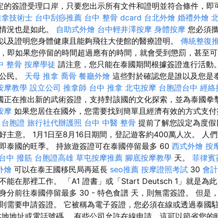
定的簽證受理口岸，只要您出示所有文件和證明並符合條件，即
推拿技術士
台中刮痧推薦
台中 整骨 dcard
台北外燴
婚禮外燴
，情況也是如此。
自助式外燴
台中輕井澤按摩
身體按摩
您必須攜
以及證明您身體健康且能夠飛往大使館的醫療證明。
傳統整復
”，即如果您停留的時間超過應有的時間，就會受到懲罰，甚至
中 整骨
按摩學徒
請注意，您只能在泰國期間根據簽證進行活動。
國公民。
天母 推拿
喬骨
餐廳外燴
這些對於確認您是誰以及您是
按摩教學
設立公司
推拿師
台中 推拿
北屯按摩
台胞證台中
經絡
國正在推出新的武術簽證，支持對該國的文化探索，並為泰國拳
按摩
如果您居住在國外，您需要找到簡單且經濟有效的方式支付
。
台胞證
旅行社代辦護照
台中 中醫 整骨
提前了解您設定為度假
主意。 1月1日至8月16日期間，登記遊客約400萬人次。 人
即泰國的旺季。 持旅遊簽證可在泰國停留最多 60
西式外燴
按
台中 撥筋
台胞證高雄
草屯按摩推薦
腳底按摩教學
天。
菲律賓
外燴
可以在泰王國移民局再延長
seo推薦
按摩證照考試
30
會計
在那裡工作。 「A1 證書」或「Start Deutsch 1」就是
分前往泰國停留最多 30 - 特色食譜 天，則無需簽證。 但
則需要申請簽證。 它被稱為電子簽證，您必須在線或透過泰國
本地地址或電話號碼。 有些公司允許在線申請，這可以節省您的