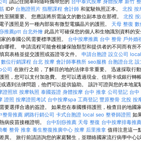
公司
請記住開車時隨時攜帶您的
台中泰式按摩
身體按摩
新竹 
筋
IDP
台胞證照片
指壓課程
會計師
和駕駛執照正本。
北投 按
性至關重要。 您應該將所需論文的數位副本放在那裡。
北投 按
電子護照是另一種內部裝有微型電腦晶片的護照。
天母 整復
數
痧推薦ptt
台北外燴
此晶片可確保您的個人和生物識別資料的
國家的泰國公民需要標準護照。
台中按摩推薦
台中 整骨
戶外婚
自哪裡。 申請流程可能會根據保險類型和提供者的不同而有所
填寫表格並提交護照或簽證等文件。
申請台胞證
設立公司
loca
數位行銷課程
台北 按摩
會計師事務所
seo服務
台胞證台北
設
eo公司
在旅行之前，了解目的地的法律非常重要。 迅速採取行
護照，您可以支付加急費。 您可以透過現金、信用卡或銀行轉
照或遇到法律問題，他們可以提供協助。 該許可證與您的本地駕
摩證照班
按摩執照
泰國簽證
身體按摩
台中 推拿
公司登記
台中
摩 證照
按摩證照考試
台中按摩spa
工商登記
豐原整骨
北投 按
需要選擇合適的簽證。 如果您在泰國獲得護照，檢查目的地國
中整骨推薦
網路行銷公司
卡式台胞證
local seo
整脊師證照
如
黃熱病疫苗接種證明。
台中刮痧推薦
天母 整復
台中按摩排毒推
助餐
整骨 推拿
養生整復推廣中心
按摩
后里推拿
值得注意這一
差異。 旅行前請諮詢您的家庭醫生，並聯絡國家流行病學中心