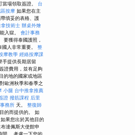
可當場領取簽證。
台
北區按摩
如果您在主
帶填妥的表格、護
推拿技術士
辦桌外燴
可能入獄。
會計事務
 要獲得泰國護照，
泰國人非常重要。
整
按摩教學
經絡按摩課
擊手提供長期居留
簽證費用，並有足夠
目的地的國家或地區
們對歐洲秋季和春季之
摩 小腿
台中推拿推薦
簽證
撥筋課程
后里
事務所
天。
整復師
為此目的而提供的。 如
是，如果您出於其他目的
駐布達佩斯大使館申
時間。 考慮一下您的