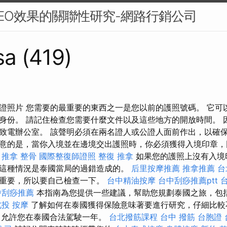
EO效果的關聯性研究-網路行銷公司
sa (419)
證照片 您需要的最重要的東西之一是您以前的護照號碼。 它可
身份。 請記住檢查您需要什麼文件以及這些地方的開放時間。 
致電辦公室。 該聲明必須在兩名證人或公證人面前作出，以確
意的是，當你入境並在邊境交出護照時，你必須獲得入境印章，
。
推拿 整骨
國際整復師證照
整復 推拿
如果您的護照上沒有入境
這種情況是泰國當局的過錯造成的。
后里按摩推薦
推拿推薦
台
重要，所以要自己檢查一下。
台中精油按摩
台中刮痧推薦ptt
中刮痧推薦
本指南為您提供一些建議，幫助您規劃泰國之旅，包
北投 按摩
了解如何在泰國獲得保險意味著要進行研究，仔細比較
P 允許您在泰國合法駕駛一年。
台北撥筋課程
台中 撥筋
台胞證