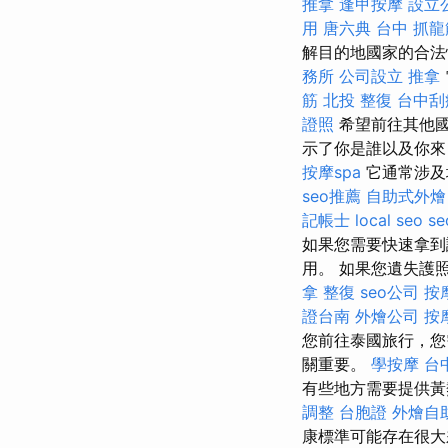
推拿
逢甲按摩
設立
用
唐六典
台中 抓龍
解目的地國家的合法
務所
公司設立
推拿
筋
北投 整復
台中刮
證照
希望前往其他
示了你是誰以及你來
按摩spa
它通常涉及
seo推薦
自助式外燴
記帳士
local seo
s
如果您需要快速拿到
用。 如果您遺失護
拿 整復
seo公司
按
證台南
外燴公司
按
您前往泰國旅行，您
關重要。
學按摩
台
有些地方需要提供
調整
台胞證
外燴自
康標準可能存在很大