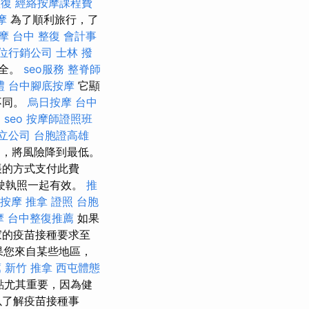
整復
經絡按摩課程費
摩
為了順利旅行，了
摩
台中 整復
會計事
位行銷公司
士林 撥
安全。
seo服務
整脊師
禮
台中腳底按摩
它顯
不同。
烏日按摩
台中
l seo
按摩師證照班
立公司
台胞證高雄
動，將風險降到最低。
帳的方式支付此費
駛執照一起有效。
推
 按摩
推拿 證照
台胞
摩
台中整復推薦
如果
家的疫苗接種要求至
果您來自某些地區，
薦
新竹 推拿
西屯體態
點尤其重要，因為健
以了解疫苗接種事