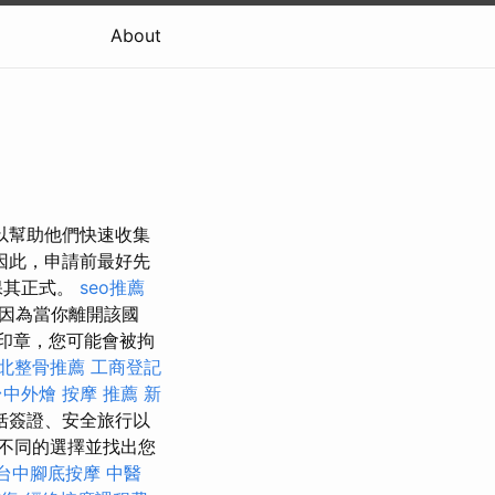
About
以幫助他們快速收集
因此，申請前最好先
保其正式。
seo推薦
因為當你離開該國
印章，您可能會被拘
北整骨推薦
工商登記
台中外燴
按摩 推薦
新
括簽證、安全旅行以
不同的選擇並找出您
台中腳底按摩
中醫