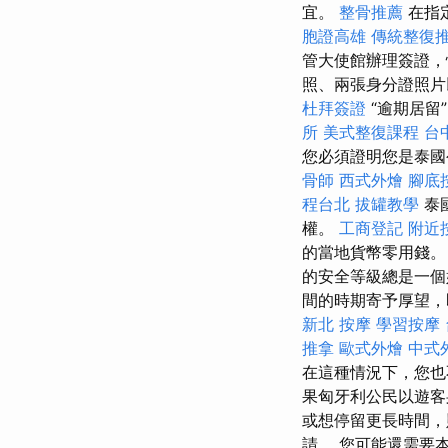
宜。
整骨推薦
在指
胞證高雄
傳統整復
管大使館辦理簽證
照、兩張身分證照片
杜拜簽證
“逾期居留
所
美式整復課程
台
您必須證明您是泰
骨師
西式外燴
腳底
程台北
拔罐教學
泰
權。
工商登記
附近
的當地貨幣零用錢
的安全等級總是一個好
間的時期寄予厚望，
新北 按摩
學習按摩
推拿
歐式外燴
中式
在這種情況下，您也不能
果匈牙利公民以遊客身
或想停留更長時間，
請。 您可能還需要