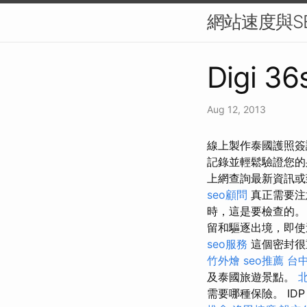
網站速度與S
Digi 36
Aug 12, 2013
線上製作泰國護照簽
記錄並輕鬆驗證您的
上網查詢最新資訊或
seo顧問
真正需要注
時，這是要檢查的
留和驅逐出境，即使
seo服務
這個密封很
竹外燴
seo推薦
台
及泰國旅遊景點。
需要哪種保險。 ID