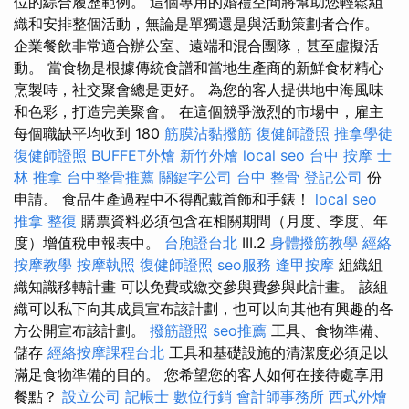
位的綜合履歷範例。 這個專用的婚禮空間將幫助您輕鬆組
織和安排整個活動，無論是單獨還是與活動策劃者合作。
企業餐飲非常適合辦公室、遠端和混合團隊，甚至虛擬活
動。 當食物是根據傳統食譜和當地生產商的新鮮食材精心
烹製時，社交聚會總是更好。 為您的客人提供地中海風味
和色彩，打造完美聚會。 在這個競爭激烈的市場中，雇主
每個職缺平均收到 180
筋膜沾黏撥筋
復健師證照
推拿學徒
復健師證照
BUFFET外燴
新竹外燴
local seo
台中 按摩
士
林 推拿
台中整骨推薦
關鍵字公司
台中 整骨
登記公司
份
申請。 食品生產過程中不得配戴首飾和手錶！
local seo
推拿 整復
購票資料必須包含在相關期間（月度、季度、年
度）增值稅申報表中。
台胞證台北
III.2
身體撥筋教學
經絡
按摩教學
按摩執照
復健師證照
seo服務
逢甲按摩
組織組
織知識移轉計畫 可以免費或繳交參與費參與此計畫。 該組
織可以私下向其成員宣布該計劃，也可以向其他有興趣的各
方公開宣布該計劃。
撥筋證照
seo推薦
工具、食物準備、
儲存
經絡按摩課程台北
工具和基礎設施的清潔度必須足以
滿足食物準備的目的。 您希望您的客人如何在接待處享用
餐點？
設立公司
記帳士
數位行銷
會計師事務所
西式外燴