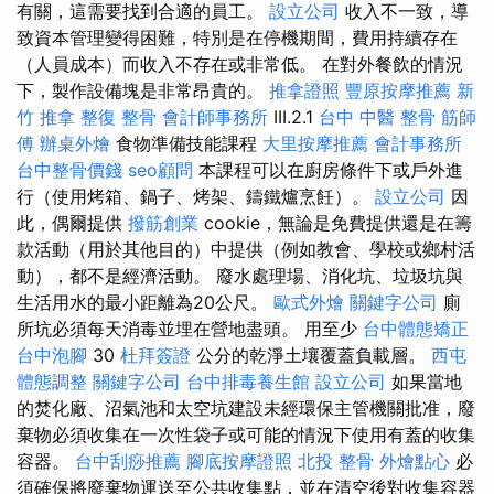
有關，這需要找到合適的員工。
設立公司
收入不一致，導
致資本管理變得困難，特別是在停機期間，費用持續存在
（人員成本）而收入不存在或非常低。 在對外餐飲的情況
下，製作設備塊是非常昂貴的。
推拿證照
豐原按摩推薦
新
竹 推拿
整復 整骨
會計師事務所
III.2.1
台中 中醫 整骨
筋師
傅
辦桌外燴
食物準備技能課程
大里按摩推薦
會計事務所
台中整骨價錢
seo顧問
本課程可以在廚房條件下或戶外進
行（使用烤箱、鍋子、烤架、鑄鐵爐烹飪）。
設立公司
因
此，偶爾提供
撥筋創業
cookie，無論是免費提供還是在籌
款活動（用於其他目的）中提供（例如教會、學校或鄉村活
動），都不是經濟活動。 廢水處理場、消化坑、垃圾坑與
生活用水的最小距離為20公尺。
歐式外燴
關鍵字公司
廁
所坑必須每天消毒並埋在營地盡頭。 用至少
台中體態矯正
台中泡腳
30
杜拜簽證
公分的乾淨土壤覆蓋負載層。
西屯
體態調整
關鍵字公司
台中排毒養生館
設立公司
如果當地
的焚化廠、沼氣池和太空坑建設未經環保主管機關批准，廢
棄物必須收集在一次性袋子或可能的情況下使用有蓋的收集
容器。
台中刮痧推薦
腳底按摩證照
北投 整骨
外燴點心
必
須確保將廢棄物運送至公共收集點，並在清空後對收集容器