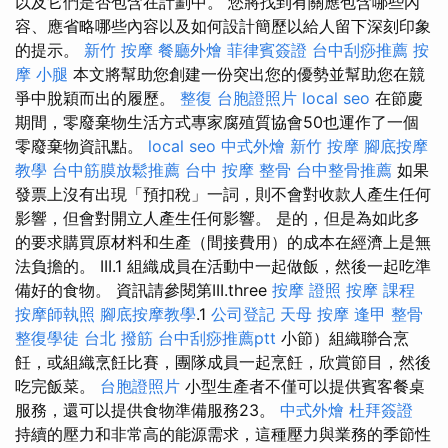
以及它們是否包含在計劃中。 您將找到有關應包含哪些內
容、應省略哪些內容以及如何設計簡歷以給人留下深刻印象
的提示。
新竹 按摩
餐廳外燴
菲律賓簽證
台中刮痧推薦
按
摩 小腿
本文將幫助您創建一份突出您的優勢並幫助您在競
爭中脫穎而出的履歷。
整復
台胞證照片
local seo
在節慶
期間，零廢棄物生活方式專家腐殖質協會50也運作了一個
零廢棄物資訊點。
local seo
中式外燴
新竹 按摩
腳底按摩
教學
台中筋膜放鬆推薦
台中 按摩 整骨
台中整骨推薦
如果
發票上沒有出現「預扣稅」一詞，則不會對收款人產生任何
影響，但會對開立人產生任何影響。 是的，但是為如此多
的要求購買原材料和生產（間接費用）的成本在經濟上是無
法負擔的。 III.1 組織成員在活動中一起做飯，然後一起吃準
備好的食物。 資訊請參閱第III.three
按摩 證照
按摩 課程
按摩師執照
腳底按摩教學
.1
公司登記
天母 按摩
逢甲 整骨
整復學徒
台北 撥筋
台中刮痧推薦ptt
小節）組織聯合烹
飪，或組織烹飪比賽，團隊成員一起烹飪，欣賞節目，然後
吃完飯菜。
台胞證照片
小型生產者不僅可以提供賓客餐桌
服務，還可以提供食物準備服務23。
中式外燴
杜拜簽證
持續的壓力和非常高的能源需求，這種壓力與業務的季節性