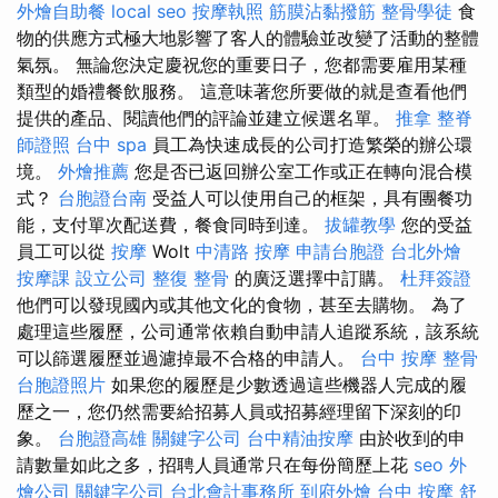
外燴自助餐
local seo
按摩執照
筋膜沾黏撥筋
整骨學徒
食
物的供應方式極大地影響了客人的體驗並改變了活動的整體
氣氛。 無論您決定慶祝您的重要日子，您都需要雇用某種
類型的婚禮餐飲服務。 這意味著您所要做的就是查看他們
提供的產品、閱讀他們的評論並建立候選名單。
推拿
整脊
師證照
台中 spa
員工為快速成長的公司打造繁榮的辦公環
境。
外燴推薦
您是否已返回辦公室工作或正在轉向混合模
式？
台胞證台南
受益人可以使用自己的框架，具有團餐功
能，支付單次配送費，餐食同時到達。
拔罐教學
您的受益
員工可以從
按摩
Wolt
中清路 按摩
申請台胞證
台北外燴
按摩課
設立公司
整復 整骨
的廣泛選擇中訂購。
杜拜簽證
他們可以發現國內或其他文化的食物，甚至去購物。 為了
處理這些履歷，公司通常依賴自動申請人追蹤系統，該系統
可以篩選履歷並過濾掉最不合格的申請人。
台中 按摩 整骨
台胞證照片
如果您的履歷是少數透過這些機器人完成的履
歷之一，您仍然需要給招募人員或招募經理留下深刻的印
象。
台胞證高雄
關鍵字公司
台中精油按摩
由於收到的申
請數量如此之多，招聘人員通常只在每份簡歷上花
seo
外
燴公司
關鍵字公司
台北會計事務所
到府外燴
台中 按摩
舒