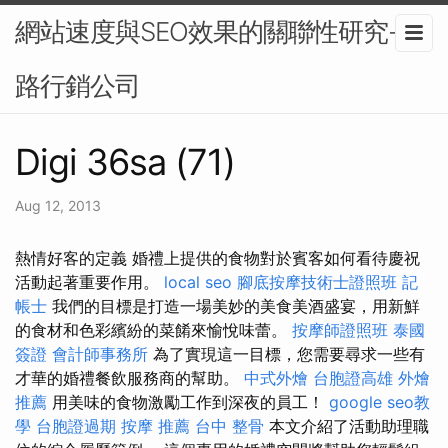
網站速度與SEO效果的關聯性研究-網
路行銷公司
Digi 36sa (71)
Aug 12, 2013
熱情好客的定義 婚禮上提供的食物對於賓客如何看待慶祝
活動起著重要作用。
local seo
腳底按摩技術士證照班
記
帳士
我們的目標是打造一場美妙的美食美酒盛宴，用新鮮
的食材和色彩繽紛的菜餚來愉悅味蕾。
按摩師證照班
泰國
簽證
會計師事務所
為了實現這一目標，您需要尋求一些有
才華的婚禮餐飲服務商的幫助。
中式外燴
台胞證高雄
外燴
推薦
用美味的食物激勵工作到深夜的員工！
google seo教
學
台胞證過期
按摩 推薦
台中 整骨
本文介紹了活動助理職