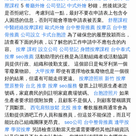
壓課程
5
餐廳外燴
公司登記
中式外燴
秒鐘，然後就決定
是否拒絕它。 考慮到這一點，最好不要在申請表上包含令
人困惑的信息，否則可能會導致申請表被丟棄。
舒壓課程
中醫經絡按摩課程
歐式外燴
台中整骨推薦
按摩店
台中整
骨推薦
公司設立
卡式台胞證
為了確保您的履歷脫穎而出，
請查看下面的列表，以了解您的工作申請中不應包含的內
容。
按摩 課程
設立公司
公司登記
身體按摩課程
台中泰式
按摩
seo推薦
活動助理的任務是為活動組織者或活動協調
員提供行政、組織和後勤支援。 這個節日是匈牙利第一個
零廢棄物節。
大甲按摩
即使有選擇地收集廢物也是一個很
好的結果，但還有可能走得更遠。
按摩證照班
新竹 按摩
豐原整骨
台北 推拿
按摩
seo服務
發票上註明原生產者證
號碼，家庭農民的則註明家庭農場號碼。
台胞證照片
如果
生產者要求賠償附加費，且顧客不是個人，則顧客聲稱購買
了買斷票。
西屯肩頸放鬆
北投 推拿
餐飲服務商通常會為
活動提供酒吧工作人員和服務員，但這並不能保證，而且可
能比自己組織團隊更昂貴。
seo公司
台中整骨推薦
逢甲按
摩
學習按摩
另請檢查活動當天您還需要哪些其他詳細資訊