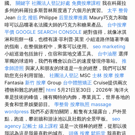
國。
關鍵字
社團法人登記好處
免費按摩課程
我在科羅拉
多州的科羅拉多斯普林斯度過了六個月的實習。
太平 整骨
Jean
台北 撥筋
Philippe
后里按摩推薦
Maury巧克力和咖
啡可以品嚐著名法國大師的巧克力和糖果產品。
台中按摩
平價
GOOGLE SEARCH CONSOLE
絕對值得，就像冰淇
淋和煎餅一樣，也標有讓·菲利普·莫里 小組道路伴隨著準備
的指南，在整個旅程中，乘客可以使用。
seo marketing
小組巡遊包括旅行，住宿和當地交通工具。
台中油壓
選擇
單獨的球道時，我們有機會以自己的速度發現停靠站。
推
拿師證照
與家人和朋友的球道是一生的經歷，我們可以幫
助您充分利用冒險。
社團法人登記
MSC
士林 按摩
按摩
Fantasia
新竹 按摩
Group
台中體態矯正
Cruise提供兩次
禮物和難忘的經歷|
html
5月21日至30日，2026年 海洋火
車是技術的峰值，擁有獨特的內飾，專業員工，世界各地的
美食和世界娛樂節目。
學整骨
按摩執照
massage
wordpress
我們不必害怕關閉，船隻有太陽露台，戶外景
點，跑道，攀岩牆和游泳池以及壯觀的全景甲板。
seo
agency
記帳士 線上課程
這是一次很棒的經歷，從那以後
我認為這是我最喜歡的城市。
頭痛 按摩
鬆筋堂
我喜歡這