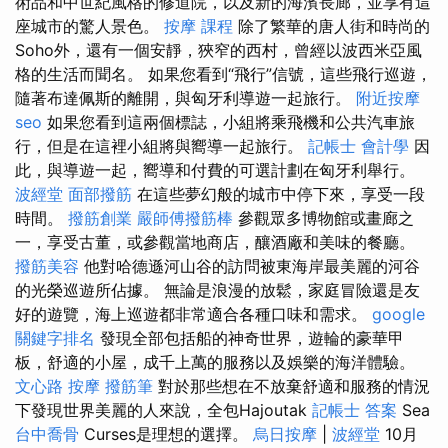
術品和中世紀風格的修道院，以及新的海濱長廊，並享有這
座城市的驚人景色。
按摩 課程
除了繁華的唐人街和時尚的
Soho外，還有一個安靜，狹窄的西村，曾經以波西米亞風
格的生活而聞名。 如果您看到“飛行”信號，這些飛行巡遊，
隨著布達佩斯的離開，與匈牙利導遊一起旅行。
附近按摩
seo
如果您看到這兩個標誌，小組將乘飛機和公共汽車旅
行，但是在這裡小組將與嚮導一起旅行。
記帳士 會計學
因
此，與導遊一起，嚮導和付費的可選計劃在匈牙利舉行。
波經堂
面部撥筋
在這些夢幻般的城市中停下來，享受一段
時間。
撥筋創業
嚴師傅撥筋棒
參觀眾多博物館或畫廊之
一，享受古董，或參觀當地商店，釀酒廠和美味的餐廳。
撥筋美容
他對哈德遜河山谷的訪問被東海岸最美麗的河谷
的光榮巡遊所佔據。 無論是浪漫的放鬆，家庭冒險還是友
好的遊覽，海上巡遊都非常適合各種口味和需求。
google
關鍵字排名
發現全部包括船的神奇世界，遊輪的豪華甲
板，舒適的小屋，成千上萬的服務以及娛樂的海洋體驗。
文心路 按摩
撥筋筆
對於那些想在不放棄舒適和服務的情況
下發現世界美麗的人來說，全包Hajoutak
記帳士 答案
Sea
台中喬骨
Curses是理想的選擇。
烏日按摩
|
波經堂
10月