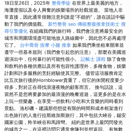
18日至26日，2025年
整骨學徒
在世界上最美麗的地方，
海灘度假以及令人興奮的娛樂場所的壯觀巡遊。 當地人非
常直接，因此通常很難注意到誰是“不錯的”，誰在談話中驅
動了我們的價值觀。
新竹整骨
seo
傳統整復推拿技術士
搜
尋引擎優化
在組織我們的旅行時，我們會注意將最安全的
城市和周圍環境盡可能地放入路線圖中，因此您不必再處理
它了。
台中喬骨
按摩 小腿
推拿
如果我們乘坐租車開車並
遵守一些基本規則（我們會引起您的注意），那麼在美國巡
迴演出中，任何暴行的可能性很小。
記帳士 課程
除了食物
和飲料的各種供應以及所有包容性護理外，多種食物，娛樂
計劃和許多服務的烹飪經驗使其完整。 儘管這項服務肯定
比五次旅行後的Hornblower貴重了，但它的休閒程度要少
得多，對於正在尋找浪漫夜晚的顧客而言。 換句話說，這
當然不是您將要參加的最浪漫的晚餐巡遊，這更多的是在水
上玩一些樂趣，在享受一些飲料/小吃和大音樂的同時看到
景點。 洛杉磯 - 建議那些想從有限的時間和成本框架進行
出色旅行的人進行拉斯維加斯旅行，其中包括大峽谷，錫安
國家公園，羚羊峽谷和馬蹄彎。 紐約是世界上最閃閃發光
的城市之一，在這裡訪問它通常會陳列並想返回。 有無數