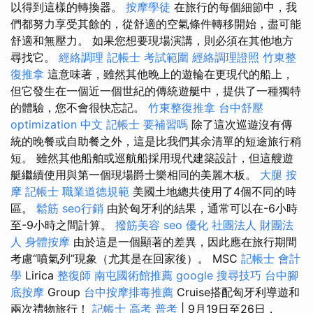
以得到這樣的轉換器。
按摩學徒
在旅行的每個細節中，我
們都努力享受其餘的，從舒適的空氣條件轉移開始，盡可能
舒適和無壓力。 如果您想要現場演講，則必須在其他地方
尋找它。
經絡調理
記帳士 考試範圍
經絡調理證照
竹東整
復推拿
這意味著，雖然其他晚上的遊輪在更現代的船上，
但它發生在一個近一個世紀的傳統遊艇中，提供了一種獨特
的體驗，您不會很快忘記。
竹東整復推拿
台中舒壓
optimization 中文
記帳士 要補習嗎
除了這次巡遊沒有傳
統的晚餐或自助餐之外，這是比我們其余清單的短途旅行稍
短。 雖然其他船舶或巡航船採用現代建築設計，但這艘遊
艇繼續使用與第一個現場爵士樂相同的美麗木板。
大腿 按
摩
記帳士 職業道德規範
美國土地總共使用了4個不同的時
區。
鬆筋
seo行銷
由於匈牙利的結果，通常可以在-6小時
至-9小時之間計算。
撥筋美容
seo 優化
社團法人 財團法
人
身體按摩
由於這是一個顯著的差異，因此應在旅行期間
考慮“噴氣列”現象（尤其是在回家後）。 MSC
記帳士 會計
學
Lirica
整復師
南屯國術館推薦
google 搜尋技巧
台中腳
底按摩
Group
台中按摩排毒推薦
Cruise搭配匈牙利導遊和
兩次禮物旅行！
記帳士 高考 普考
| 9月19日至26日，