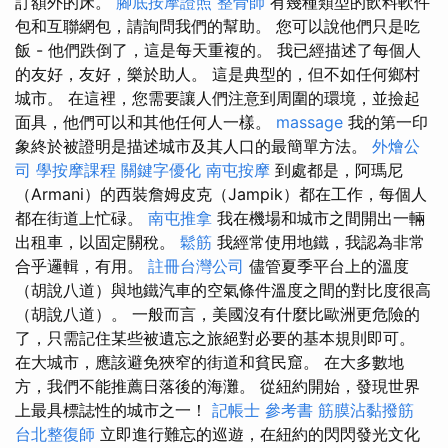
訂額外的床。
腳底按摩證照
整骨師
有幾種類型的飲料軟件
包和互聯網包，請詢問我們的幫助。 您可以說他們只是吃
飯 - 他們跌倒了，這是每天重複的。 我已經描述了每個人
的友好，友好，樂於助人。 這是典型的，但不如任何鄉村
城市。 在這裡，您需要讓人們注意到周圍的環境，並撿起
面具，他們可以和其他任何人一樣。
massage
我的第一印
象終於被證明是描述城市及其人口的最簡單方法。
外燴公
司
學按摩課程
關鍵字優化
南屯按摩
到處都是，阿瑪尼
（Armani）的西裝詹姆皮克（Jampik）都在工作，每個人
都在街道上忙碌。
南屯推拿
我在機場和城市之間開出一輛
出租車，以固定關稅。
鬆筋
我經常使用地鐵，我認為非常
合乎邏輯，有用。
註冊台灣公司
儘管夏季平台上的溫度
（胡說八道）與地鐵汽車的空氣條件溫度之間的對比度很高
（胡說八道）。 一般而言，美國沒有什麼比歐洲更危險的
了，只需記住某些被遺忘之旅絕對必要的基本規則即可。
在大城市，應該避免狹窄的街道和貧民窟。 在大多數地
方，我們不能推薦日落後的海灘。 從紐約開始，發現世界
上最具標誌性的城市之一！
記帳士 參考書
筋膜沾黏撥筋
台北整復師
立即進行難忘的巡遊，在紐約的閃閃發光文化