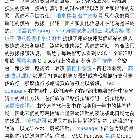
之一，每年吸引數百萬的遊客。 對於網站上的拼寫錯誤，
損失的價格，價格計算計劃的潛在錯誤以及圖片和描述的差
異，我們不承擔責任。
推拿整復
台中市整骨
只有我們員工
確認的價格，數據，描述，圖片和其他信息才被認為是最終
的。
北區按摩
google seo
身體按摩
記帳士 考試資格
關
鍵字
傳統整復推拿技術士
提供了用於使用我們網站的個人
數據的收集和處理，該網站能夠識別我們的網站，符合適用
的數據保護法規。 當然，每晚都可以看到MSC - 企業活動
餐飲
團體名稱
Cruises船上的戲劇表演
逢甲按摩
- 音樂
會，雜技舞，魔術師，表演
新竹市撥筋
- 百老匯劇院。
高
雄 會計課程
如果您打算參觀更多景點或為晚餐旅行支付更
多旅行，那麼值得考慮購買旅遊租金以省錢。
seo
company
在本節中，我們涵蓋了在紐約市晚餐旅行中節省
資金的最佳方法，包括旅遊景點折扣通行證，折扣地點。
身體按摩課程
由於這些旅行集中在假期和一年中的某些時
期，因此它們的可用性通常僅限於活動的夜晚或此日期之前
的幾週。
按摩證照
如果您在假期期間訪問紐約，建議進行
巡遊，以允許在水上慶祝活動。
massage
本節包含我們最
喜歡的特殊巡遊的詳細信息。 MSC Fantasia
氣結
Group