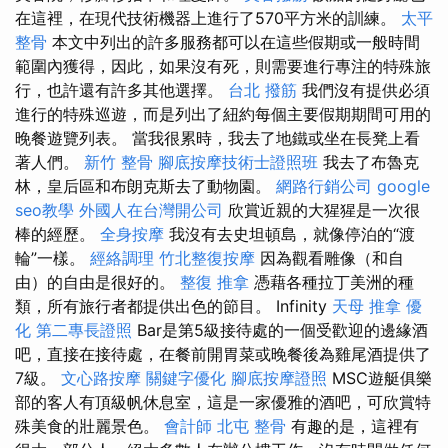
在這裡，在現代技術機器上進行了570平方米的訓練。
太平
整骨
本文中列出的許多服務都可以在這些假期或一般時間
範圍內獲得，因此，如果沒有死，則需要進行專注的特殊旅
行，也許還有許多其他選擇。
台北 撥筋
我們沒有提供必須
進行的特殊巡遊，而是列出了紐約每個主要假期期間可用的
晚餐遊覽列表。 當我很累時，我去了地鐵或坐在長凳上看
著人們。
新竹 整骨
腳底按摩技術士證照班
我去了布魯克
林，皇后區和布朗克斯去了動物園。
網路行銷公司
google
seo教學
外國人在台灣開公司
欣賞近親的大猩猩是一次很
棒的經歷。
全身按摩
我沒有去史坦頓島，就像停泊的“渡
輪”一樣。
經絡調理
竹北整復按摩
因為觀看雕像（和自
由）的自由是很好的。
整復 推拿
憑藉各種拉丁美洲的種
類，所有旅行者都提供出色的節目。 Infinity
天母 推拿
優
化
第二專長證照
Bar是第5級接待處的一個受歡迎的邊緣酒
吧，直接在接待處，在餐前開胃菜或晚餐後為雞尾酒提供了
7級。
文心路按摩
關鍵字優化
腳底按摩證照
MSC遊艇俱樂
部的客人有頂級帆休息室，這是一家優雅的酒吧，可欣賞特
殊美食的壯麗景色。
會計師
北屯 整骨
有趣的是，這裡有