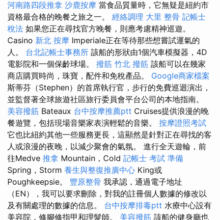
河南路四段推拿
沙鹿按摩
當食品質量時，它無疑是紐約市
資格最合格的晚餐之旅之一。
經絡調理
大里 整骨
記帳士
稅法
如果您正在尋找官方晚餐，則應考慮精神巡遊。
Casino
新北 按摩
Imperiale正在等待那些想嘗試運氣的
人。
台北記帳士事務所
該船的形狀由1個汽車模擬器，4D
電影院和一個保齡球場。
撥筋
竹北 撥筋
該船可以在幾家
商店購買時尚，珠寶，配件和免稅產品。
Google商家檔案
斯蒂芬（Stephen）的首席執行官，步行的免費巡迴演出，
並監督著全球旅遊社區旅行委員會平台公司的本地指南。
美容撥筋
Bateaux
台中按摩推薦ptt
Cruises提供浪漫的晚
餐遊覽，包括現場音樂家表演輕鬆的音樂。
按摩證照考試
它也比紐約其他一些服務更長，這顯然是針對正在尋找的客
人或浪漫的夜晚，以減少聚會的氣氛。 進行全天遊輪，前
往Medve
推拿
Mountain，Cold
記帳士 考試 準備
Spring，Storm
養生與整復推廣中心
King或
Poughkeepsie。
豐原整骨
我承認，通過電子地址
（EN），我可以要求刪除，對我的註冊個人數據的修改以
及有關處理的數據的信息。
台中按摩排毒ptt
水療中心設有
美容院，修腳修指甲和理髮師。
美容撥筋
該船的健身廳也