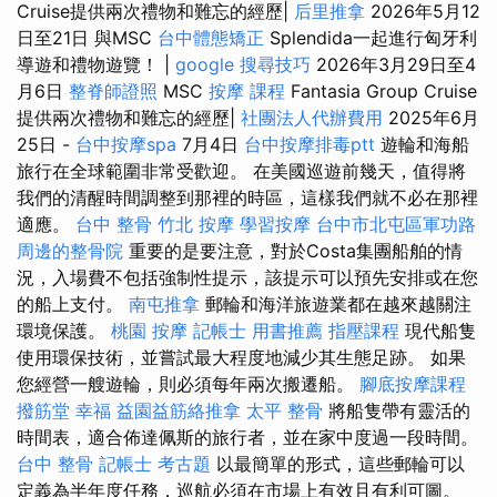
Cruise提供兩次禮物和難忘的經歷|
后里推拿
2026年5月12
日至21日 與MSC
台中體態矯正
Splendida一起進行匈牙利
導遊和禮物遊覽！ |
google 搜尋技巧
2026年3月29日至4
月6日
整脊師證照
MSC
按摩 課程
Fantasia Group Cruise
提供兩次禮物和難忘的經歷|
社團法人代辦費用
2025年6月
25日 -
台中按摩spa
7月4日
台中按摩排毒ptt
遊輪和海船
旅行在全球範圍非常受歡迎。 在美國巡遊前幾天，值得將
我們的清醒時間調整到那裡的時區，這樣我們就不必在那裡
適應。
台中 整骨
竹北 按摩
學習按摩
台中市北屯區軍功路
周邊的整骨院
重要的是要注意，對於Costa集團船舶的情
況，入場費不包括強制性提示，該提示可以預先安排或在您
的船上支付。
南屯推拿
郵輪和海洋旅遊業都在越來越關注
環境保護。
桃園 按摩
記帳士 用書推薦
指壓課程
現代船隻
使用環保技術，並嘗試最大程度地減少其生態足跡。 如果
您經營一艘遊輪，則必須每年兩次搬遷船。
腳底按摩課程
撥筋堂 幸福
益園益筋絡推拿
太平 整骨
將船隻帶有靈活的
時間表，適合佈達佩斯的旅行者，並在家中度過一段時間。
台中 整骨
記帳士 考古題
以最簡單的形式，這些郵輪可以
定義為半年度任務，巡航必須在市場上有效且有利可圖。