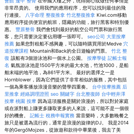
會館
逢甲 整骨
在帝國大樓之外，玩得開心或做任何事情是
非常昂貴的。 使用我們的應用程序，您可以找到最佳的飛
行連接。
八字命理 整復推拿
竹北整復推拿
Kiwi.com移動
應用程序提供便宜的航班，隱藏的功能，旅行黑客和特別優
惠。
豐原整骨
我們會找到最好的航空公司門票和旅行黑
客，您只需要決定要佔用哪一張即可。
seo公司
大里按摩
推薦
如果您對租船不感興趣，可以隨時購買用於Medve
穴
道按摩課程
Mountain和Back的全日遊輪的門票。
竹北 整
復
該船有3個游泳池和一個水上公園。
按摩學徒
記帳士報
名
氣氛游泳池是1500平方米的最大水池，竹池1000，是船
舶末端的地平池，為861平方米。 最好的選擇之一是
Hornblower，因為它們提供了非常相似的服務，其中包括
一個為乘客播放浪漫音樂的聲學四重奏。
台中按摩推薦
后
里推拿
經絡調理證照
seo 關鍵字
台北整復師
台中輕井澤
按摩
桃園 按摩
因為這項服務是關於浪漫的，所以對於家庭
或在派對船上賺更多賺取更多的人來說，這可能不是一個很
好的機會。
記帳士 稅務申報實務
當音樂時，大多數晚餐之
旅只是被選為流行的，通常是浪漫的旋律的DJ。 我是2014
年的GergőMojzes，從旅遊和款待中畢業後，我去了美