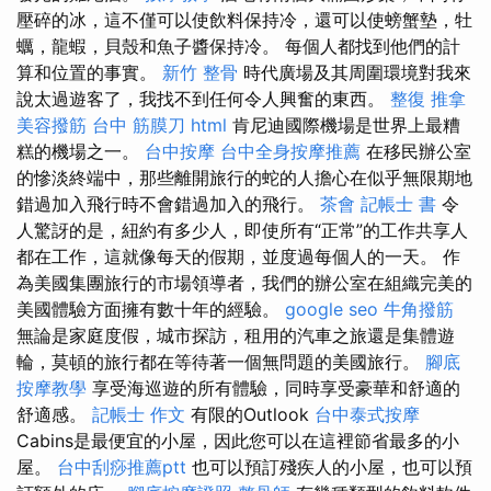
壓碎的冰，這不僅可以使飲料保持冷，還可以使螃蟹墊，牡
蠣，龍蝦，貝殼和魚子醬保持冷。 每個人都找到他們的計
算和位置的事實。
新竹 整骨
時代廣場及其周圍環境對我來
說太過遊客了，我找不到任何令人興奮的東西。
整復 推拿
美容撥筋
台中 筋膜刀
html
肯尼迪國際機場是世界上最糟
糕的機場之一。
台中按摩
台中全身按摩推薦
在移民辦公室
的慘淡終端中，那些離開旅行的蛇的人擔心在似乎無限期地
錯過加入飛行時不會錯過加入的飛行。
茶會
記帳士 書
令
人驚訝的是，紐約有多少人，即使所有“正常”的工作共享人
都在工作，這就像每天的假期，並度過每個人的一天。 作
為美國集團旅行的市場領導者，我們的辦公室在組織完美的
美國體驗方面擁有數十年的經驗。
google seo
牛角撥筋
無論是家庭度假，城市探訪，租用的汽車之旅還是集體遊
輪，莫頓的旅行都在等待著一個無問題的美國旅行。
腳底
按摩教學
享受海巡遊的所有體驗，同時享受豪華和舒適的
舒適感。
記帳士 作文
有限的Outlook
台中泰式按摩
Cabins是最便宜的小屋，因此您可以在這裡節省最多的小
屋。
台中刮痧推薦ptt
也可以預訂殘疾人的小屋，也可以預