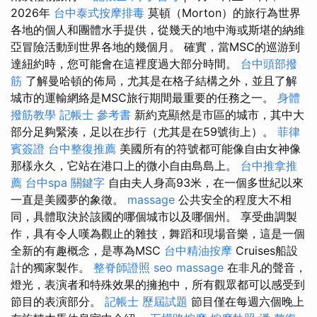
2026年
台中泰式按摩排毒
莫頓（Morton）的旅行為世界
各地的個人和團體水手提供，從幾天的地中海或斯堪的納維
亞冒險活動到世界各地的幾個月。 確實，當MSC的巡游到
達紐約時，您可能會在這裡度過大部分時間。
台中頭部撥
筋
了解曼哈頓的佈局，尤其是在格子結構之外，並且了解
城市的運輸網絡是MSC旅行期間最重要的任務之一。
身體
撥筋教學
記帳士 參考書
新約克顯然是市區的城市，其中大
部分足夠緊湊，足以在步行（尤其是在59號街上）。
菲律
賓簽證
台中整復推薦
美國所有的符號都可能像自由女神像
那樣永久，它站在港口上的微小自由島島上。
台中推拿推
薦
台中spa
關鍵字
自由夫人身高93米，在一個多世紀以來
一直是美國夢的象徵。
massage
公共安全的程度大不相
同，具體取決於該國的哪個城市以及哪個州。 享受曲調製
作，具有令人嘆為觀止的雜技，舞蹈和現場音樂，這是一個
全新的有趣概念，是專為MSC
台中精油按摩
Cruises船設
計的獨家製作。
整脊師證照
seo
massage
在非凡的聲音，
燈光，表演者和特殊效果的擁抱中，所有觀眾都可以感受到
節目的表演部分。
記帳士 歷屆試題
節目僅在每週六個晚上