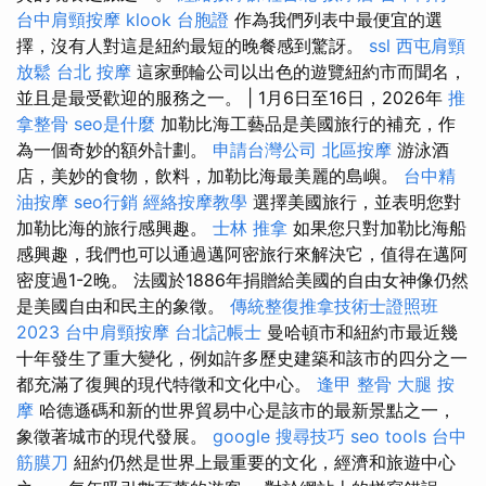
台中肩頸按摩
klook 台胞證
作為我們列表中最便宜的選
擇，沒有人對這是紐約最短的晚餐感到驚訝。
ssl
西屯肩頸
放鬆
台北 按摩
這家郵輪公司以出色的遊覽紐約市而聞名，
並且是最受歡迎的服務之一。 | 1月6日至16日，2026年
推
拿整骨
seo是什麼
加勒比海工藝品是美國旅行的補充，作
為一個奇妙的額外計劃。
申請台灣公司
北區按摩
游泳酒
店，美妙的食物，飲料，加勒比海最美麗的島嶼。
台中精
油按摩
seo行銷
經絡按摩教學
選擇美國旅行，並表明您對
加勒比海的旅行感興趣。
士林 推拿
如果您只對加勒比海船
感興趣，我們也可以通過邁阿密旅行來解決它，值得在邁阿
密度過1-2晚。 法國於1886年捐贈給美國的自由女神像仍然
是美國自由和民主的象徵。
傳統整復推拿技術士證照班
2023
台中肩頸按摩
台北記帳士
曼哈頓市和紐約市最近幾
十年發生了重大變化，例如許多歷史建築和該市的四分之一
都充滿了復興的現代特徵和文化中心。
逢甲 整骨
大腿 按
摩
哈德遜碼和新的世界貿易中心是該市的最新景點之一，
象徵著城市的現代發展。
google 搜尋技巧
seo tools
台中
筋膜刀
紐約仍然是世界上最重要的文化，經濟和旅遊中心