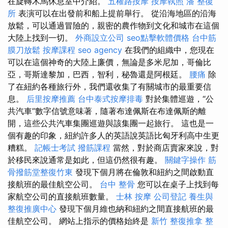
在旋轉木馬休息室中介紹。
五權路按摩
按摩執照
潘 整復
所
表演可以在出發前和船上提前舉行。 從沿海地區的沿海
放鬆，可以通過冒險的，親密的農作物到文化和城市在這個
大陸上找到一切。
外商設立公司
seo點擊軟體價格
台中筋
膜刀放鬆
按摩課程
seo agency
在我們的組織中，您現在
可以在這個神奇的大陸上廉價，無論是多米尼加，哥倫比
亞，哥斯達黎加，巴西，智利，秘魯還是阿根廷。
腰痛
除
了在紐約各種旅行外，我們還收集了有關城市的最重要信
息。
后里按摩推薦
台中泰式按摩排毒
對於集體巡遊，“公
共汽車”數字信號意味著，隨著布達佩斯在布達佩斯的離
開，這些公共汽車集團巡遊與該集團一起旅行。 這也是一
個有趣的印象，紐約許多人的英語說英語比匈牙利高中生更
糟糕。
記帳士考試
撥筋課程
當然，對於商店賣家來說，對
於移民來說通常是如此，但這仍然很有趣。
關鍵字操作
筋
骨撥筋堂整復竹東
發現下個月將在倫敦和紐約之間啟動直
接航班的最佳航空公司。
台中 整骨
您可以在桌子上找到每
家航空公司的直接航班數量。
士林 按摩
公司登記
養生與
整復推廣中心
發現下個月維也納和紐約之間直接航班的最
佳航空公司。 網站上指示的價格始終是
新竹 整復推拿
整