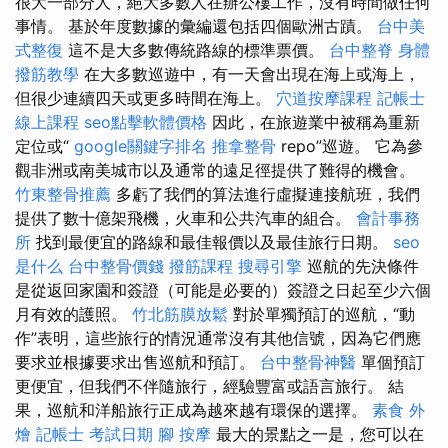
很大一部分人，絕大多數人在辦公樓工作，沒有時間做任何
事情。 基於年度數據的彙編還包括四個歐洲古蹟。
台中美
式整復
這不是大多數傳統路線的標準票價。
台中整脊
身體
撥筋教學
在大多數巡遊中，有一天會出現在海上或海上，
但很少連續四天或更多時間在海上。
穴道按摩課程
記帳士
線上課程
seo點擊軟體價格
因此，在旅遊業中被稱為重新
定位或“
google關鍵字排名
推拿整骨
repo”巡遊。 它為參
觀非洲或南美城市以及通常的遠足徑提供了難得的機會。
竹東整骨推薦
多虧了我們的算法進行虛擬連接航班，我們
提供了數十億架飛機，火車和公共汽車的組合。
會計事務
所
找到最便宜的路線和最佳報價以及最佳旅行日期。
seo
是什么
台中整骨價錢
撥筋課程
搜尋引擎
巡航的先決條件
是從返回家園和簽證（可能是必要的）簽證之日起至少六個
月有效的護照。
竹北筋膜放鬆
對於單獨預訂的巡航，“動
作”表明，這些旅行的情況通常沒有其他信號，因為它們應
要求並根據要求出售巡航和預訂。
台中整骨神醫
單個預訂
更便宜，但我們不伴隨旅行，經驗豐富或語言旅行。 結
果，巡航和洋船旅行正成為越來越有環保的選擇。
素食 外
燴
記帳士 考試日期
腳 按摩
最大的景點之一是，您可以在