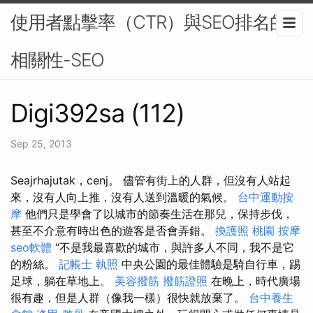
使用者點擊率（CTR）與SEO排名的
相關性-SEO
Digi392sa (112)
Sep 25, 2013
Seajrhajutak，cenj。 儘管有街上的人群，但沒有人站起
來，沒有人向上推，沒有人送到溫暖的氣候。
台中運動按
摩
他們只是學會了以城市的節奏生活在那兒，保持步伐，
甚至不介意有時出色的遊客是否會弄錯。
換護照
桃園 按摩
seo軟體
“不是我最喜歡的城市，與許多人不同，我不是它
的粉絲。
記帳士 執照
中央公園的最佳體驗是騎自行車，踢
足球，躺在草地上。
美容撥筋
撥筋證照
在晚上，時代廣場
很有趣，但是人群（像我一樣）很快就放棄了。
台中養生