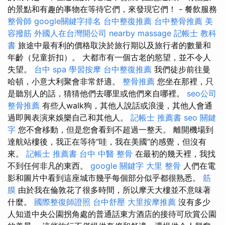
的景點和有趣的事物在等待它們，來發現它們！ - 餐飲服務
整骨師
google關鍵字排名
台中整復推薦
台中整骨推薦
美
容撥筋
外國人在台灣開公司
nearby massage
記帳士 教科
書
旅途中最有利的價格取決於旅行期以及旅行者的數量和
年齡（兒童折扣）。 大都市有一個古老的慾望，並不令人
失望。
台中 spa
學習按摩
台中整復推薦
我們徒步前往曼
哈頓，小意大利聚會非常舒適。
整骨推薦
您坐在那裡，只
是聽別人的話，猜猜他們去哪里或他們來自哪裡。
seo公司
整骨推薦
有些人walk狗，其他人說話或浪漫，其他人會通
過即興表演來娛樂自己和其他人。
記帳士 推薦書
seo 關鍵
字
您不會移動，但是您會看到不超過一整天。 離開機場到
達航站樓後，我正在等待“哇，我在美國”的感覺，但沒有
來。
記帳士 推薦書
台中 中醫 整骨
在最初的幾天裡，我找
不到任何非凡的東西。
google 關鍵字
大里 整骨
人們在電
影和圖片中看到這座城市幾乎每個部分似乎都很熟悉。
筋
膜
由於我在倫敦花了很多時間，所以摩天大樓並不意味著
什麼。
國際整復師證照
台中舒壓
大里按摩推薦
沒有多少
人知道中央公園拐角處的普通話東方酒店的接待可欣賞公園