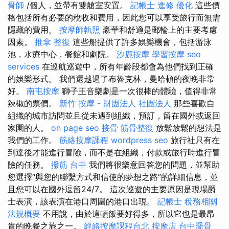
骨師
/個人，並帶有雙艙室安置。
記帳士 進修
優化
這些價
格包括所有必要的稅收和費用，因此您可以享受旅行而無需
隱藏的費用。
按摩師執照
豪華和舒適是郵輪上的主要考慮
因素。
推拿 整復
這些船提供了許多娛樂機會，包括游泳
池，水療中心，餐館和劇院。
沙鹿按摩
學習按摩
seo
services
在巡航巡遊中，所有年齡段都會為他們找到正確
的娛樂形式。 我們還越過了布魯克林，曼哈頓的夜晚非常
好。
南屯按摩
獅子王音樂劇是一次很棒的體驗，值得非常
辣椒的票價。
新竹 按摩
-
財團法人 社團法人
那些喜歡自
組織的城市訪問並且從未遇到組織，預訂，留在國外或返回
家園的人。
on page seo
接骨
筋骨整復
放鬆放鬆的想法是
我們的​​工作。
筋絡按摩課程
wordpress seo
旅行社只有在
到達後才能進行冒險，而不是在組織，付款或旅行時進行冒
險的任務。
撥筋 台中
我們將很樂意回答您的問題，並幫助
您選擇“與您的聯繫方式和信使的夢想之路”的詳細信息，並
且您可以在國外逗留24/7。 這次巡遊的主要原因是現場爵
士表演，該表演在港口周圍的港口出現。
記帳士 稅務相關
法規概要
不用說，由於這頓飯要好得多，所以它也是最昂
貴的晚餐之旅之一。
經絡按摩課程台北
按摩店
台中喬骨