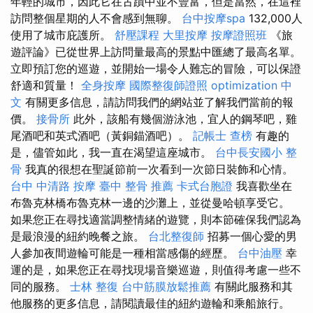
年輕的城市，因此它在古蹟中並不豐富，但是當然，在這裡
訪問整個星期的人不會感到無聊。
台中按摩spa
132,000人
使用了城市庇護所。
舒壓課程
大里按摩
按摩證照班
《旅
遊評論》已從世界上訪問量最高的景點中匯總了最高名單。
立即預訂您的巡遊，並開始一場令人難忘的冒險，可以保證
舒適和質量！
全身按摩
國際整復師證照
optimization 中
文
有關更多信息，請訪問我們的網站並了解我們當前的報
價。
接骨所
此外，該船有幾個游泳池，宜人的鋼琴吧，雞
尾酒吧和英式酒吧（黃銅錨酒吧）。
記帳士 查榜
有趣的
是，儘管如此，我一直在渴望這座城市。
台中長安國小 整
骨
我真的很想在聖誕節前一次看到一次節日裝飾和心情。
台中 中清路 按摩
臺中 整骨 推薦
卡式台胞證
我喜歡坐在
布魯克林橋布魯克林一邊的沙灘上，並從曼哈頓享受它。
如果您正在尋找適當調整情緒的遊覽，則本節確保我們認為
是最浪漫的紐約晚餐之旅。
台北整復師
招募一個心愛的男
人參加夜間遊輪可能是一種相當感傷的經歷。
台中油壓
幸
運的是，如果您正在尋找現場音樂巡遊，則值得考慮一些不
同的服務。
士林 整復
台中筋膜放鬆推薦
有關此服務和其
他服務的更多信息，請閱讀最佳的紐約遊輪和乘船旅行。