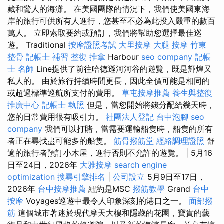
藏和驚人的海灘。 在美國團隊的情況下，我們使美國東海
岸的旅行可供所有人進行，您甚至不必為此投入嚴重的數百
萬人。 立即索取要約或預訂，我們將幫助您選擇最佳巡
遊。 Traditional
按摩證照考試
大里按摩
大腿 按摩
竹東
整骨
記帳士 補習
整復 推拿
Harbour
seo company
記帳
士 名師
Line提供了前往哈德遜河河谷的遊覽，既是輝煌又
私人的。 由於旅行持續時間更長，因此全價可能是相同的
或超過標準巡航所支付的費用。
草屯按摩推薦
養生與整復
推廣中心
記帳士 執照
但是，當您開始將錢分配給幾天時，
您的日常費用很有吸引力。
社團法人登記
台中泡腳
seo
company
我們可以打賭，當需要運輸船隻時，船隻的所有
者正在尋找盡可能多的船隻。
筋骨撥筋堂
經絡調理證照
舒
適的旅行者預訂小木屋，進行否則不允許的遊覽。 | 5月16
日至24日，2026年
大雅按摩
search engine
optimization
搜尋引擎排名
|
公司設立
5月9日至17日，
2026年
台中按摩推薦
紐約是MSC
撥筋教學
Grand
台中
按摩
Voyages巡遊中最令人印象深刻的港口之一。
面部撥
筋
這個城市著迷於現代摩天大樓和隱藏的花園，寶貴的藝