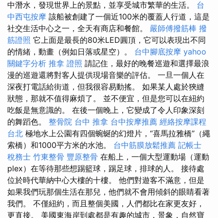
中潛水，發現世界上的景點，並享受城市繁華的生活。
台
中西屯按摩
該船被創建了一個近100米的覆蓋人行道，這是
社交生活中心之一，全天有商店和餐館。
嚴師傅撥筋棒
撥
筋證照
它上面是最長的80米LED圓頂，它可以表現出不同
的情緒，動畫（例如日落或星空）。
台中腳底按摩
yahoo
關鍵字分析
推拿 證照
請記住，最好的晚餐巡遊和選擇最浪
漫的巡遊還將對客人提供現場音樂的評估。 一旦一個人在
深夜打電話給街道，但我很容易動搖。 如果某人處於狹縫
狀態，那就不值得麻煩了。 並不便宜，但是您可以在紐約
吃飯是無意識的。 在後一個晚上，它變成了令人印象深刻
的舞蹈色。
整骨院
台中 推拿
台中按摩推薦
經絡按摩課程
台北
極地水上公園有四個蜿蜒的幻燈片，“喜馬拉雅橋”（繩
索橋）和1000平方米的水池。
台中筋膜放鬆推薦
記帳士
稅務士
竹東整骨
豐原整骨
在船上，一個大型運動場（運動
plex）在等待那些想踢籃球，踢足球，排球的人。 接待處
位於時代華納中心大樓的十樓。 他們對遊客不滿意，但是
如果我們玩那個生活在那兒，他們就不會用傾斜的眼睛看著
我們。 不僅紐約，而且整個美國，人們都比在家更友好，
更直接。 美國東海岸到處都是有趣的城市，景象，自然寶