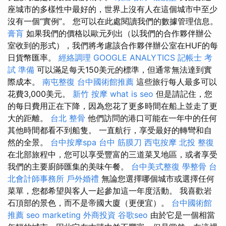
座城市的多樣性中最好的，世界上沒有人在這個城市中至少
沒有一個“實例”。 您可以在此處閱讀我們的數據管理信息。
膏肓
如果我們的價格以歐元列出（以我們的合作夥伴辦公
室收到的形式），我們將考慮該合作夥伴辦公室在HUF的每
日貨幣匯率。
經絡調理
GOOGLE ANALYTICS
記帳士 考
試 準備
可以滿足每天150美元的標準，但通常無法達到實
際成本。
南屯整復
台中國術館推薦
這些旅行每人最多可以
花費3,000美元。
新竹 按摩
what is seo
但是請記住，您
的每日費用正在下降，因為您花了更多時間在船上並走了更
大的距離。
台北 整骨
他們訪問的港口可能在一年中的任何
其他時間都看不到船隻。 一直航行，享受最好的轉彎和自
然的全景。
台中按摩spa
台中 筋膜刀
西屯按摩
北投 整復
在北部旅程中，您可以享受豐富的三道菜叉地區，或者享受
我們的主要廚師匯集的美味午餐。
台中美式整復
學整骨
台
北會計師事務所
戶外婚禮
無論您選擇哪個城市或選擇任何
菜單，您都希望與客人一起參加這一年度活動。 我喜歡岩
石頂部的景色，而不是帝國大廈（更便宜）。
台中國術館
推薦
seo marketing
外商投資
谷歌seo
由於它是一個相當