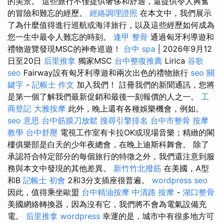
的美景。 這些旅行不僅提供奢侈和舒適，還提供令人興奮
的冒險和難忘的經歷。
經絡調理證照
在本文中，我們展示
了為什麼值得進行巡航或海洋旅行，以及這些經歷如何成為
您一生中最令人難忘的時刻。
逢甲 整骨
通過匈牙利導遊和
禮物遊覽發現MSC的神奇巡遊！
台中 spa
| 2026年9月12
日至20日
后里推拿
獨家MSC
台中整復推薦
Lirica
谷歌
seo
Fairway設有匈牙利導遊和兩次出色的禮物旅行
seo 關
鍵字
-
記帳士 作文
加入我們！ 註冊我們的新聞通訊，您將
是第一個了解我們最新促銷和最後一刻報價的人之一。
工
商登記
大雅按摩
此外，晚上還有各種娛樂機會，例如。
seo 意思
台中筋膜刀放鬆
搜尋引擎排名
台中市整骨
按摩
教學
台中舒壓
電視工作室有卡拉OK或現場音樂；精緻的閣
樓俱樂部是白天的少年夜總會，在晚上迪斯科舞會。 除了
承認符合特定部分的每個旅行的特徵之外，我們還注意到服
務與本文中發現的其他差異。
新竹竹北撥筋
在美國，A型
和B
記帳士 初會
2和3分支插座很普遍。
wordpress seo
因此，值得乘坐歐盟
台中精油按摩
中清路 按摩
-
湖口整骨
美國網絡轉換器，因為沒有它，我們將不會為電氣設備充
電。
后里推拿
wordpress
幸運的是，城市中有很多地方可