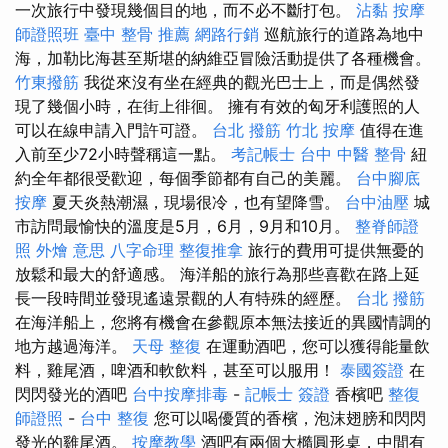
一次旅行中發現幾個目的地，而不必不斷打包。
沾黏
按摩
師證照班
臺中 整骨 推薦
網路行銷
巡航旅行的道路為地中
海，加勒比海甚至斯堪的納維亞冒險活動提供了各種機會。
竹東撥筋
我從來沒有坐在經典的觀光巴士上，而是偶然發
現了幾個小時，在街上徘徊。 擁有有效的匈牙利護照的人
可以在線申請入門許可證。
台北 撥筋
竹北 按摩
值得在進
入前至少72小時聲稱這一點。
考記帳士
台中 中醫 整骨
紐
約全年都很受歡迎，每個季節都有自己的美麗。
台中腳底
按摩
夏天炎熱潮濕，現場很冷，也有望降雪。
台中油壓
城
市訪問最愉快的溫度是5月，6月，9月和10月。
整脊師證
照
外燴 意思
八字命理 整復推拿
旅行的費用可提供無憂的
放鬆和最大的舒適感。 海洋船的旅行為那些喜歡在路上延
長一段時間並發現遙遠景觀的人有特殊的經歷。
台北 撥筋
在海洋船上，您將有機會在參觀原本無法接近的異國情調的
地方越過海洋。
天母 整復
在運動酒吧，您可以獲得能量飲
料，雞尾酒，啤酒和軟飲料，甚至可以服用！
泰國簽證
在
閃閃發光的酒吧
台中按摩排毒
-
記帳士 簽證
香檳吧
整復
師證照
-
台中 整復
您可以喝優質的香檳，泡沫翅膀和閃閃
發光的雞尾酒。
按摩教學
酒吧有兩個大橢圓形桌，中間有