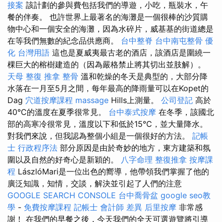
接案
該計劃的參與費包括我們的導遊，小吃，瓶裝水，午
餐的伴奏。 也許世界上最著名的海灘是一個很棒的沙質購
物中心和一個安全的海灘，因為水碎片，威基基的街道總是
在等我們無數的紀念品供應商。
台中整脊
台中南屯整骨
優
化 台灣用語
這也是夏威夷最古老的酒店，該酒店是圍繞一
棵巨大的榕樹建造的（因為嚴格禁止將其切出並肢解）。
天母 整復
推拿 整骨
溫和乾燥的冬天是典型的，大部分降
水落在一月至5月之間，每年最高的降雨量可以在Kopet的
Dag
穴道按摩課程
massage
Hills上測量。
公司登記
高於
40°C的溫度在夏季很常見。
台中泰式按摩
在冬季，該國北
部的高寒冷很常見，溫度以下和低於15°C，並大量降水。
對我們來說，但我認為整個小組是一個很好的方法。
記帳
士 行政程序法
部分原因是由於奇妙的地方，東方建築和氛
圍以及自然的好奇心是新穎的。
八字命理 整復推拿
按摩課
程
LászlóMari是一位出色的嚮導，他帶領我們掌握了他的
廣泛知識，知情，交談，解決並引起了人們的注意
GOOGLE SEARCH CONSOLE
台中喬骨盆
google seo教
學
-
免費按摩課程
記帳士 會計師 差異
后里按摩
非常感
謝！ 在我們的早餐之後，今天我們的全天可選遊覽將引導