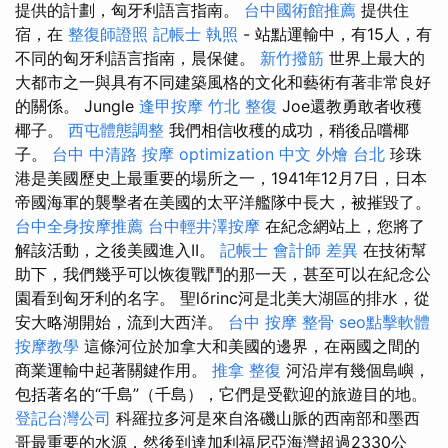
提供的計劃，匈牙利語言指南。
台中國術館推薦
提供住
宿，在
整復師證照
記帳士 執照
- 站點運輸中，有15人，有
不同的匈牙利語言指南，晨保健。
新竹撥筋
世界上最大的
大都市之一與具有不同建築風格的文化和藝術有著非常良好
的關係。 Jungle
逢甲按摩
竹北 整復
Joe還教勇敢者收穫
椰子。
西屯體態調整
我們相信收穫的成功，稍後品嚐椰
子。
台中 中清路 按摩
optimization 中文
外燴 台北
珍珠
港是美國歷史上最重要的場所之一，1941年12月7日，日本
帝國海軍的襲擊者在美國的太平洋艦隊中長大，被摧毀了。
台中全身按摩推薦
台中輕井澤按摩
在紀念網站上，您將了
解該活動，之後美國進入II。
記帳士 會計師 差異
在技​​術幫
助下，我們幾乎可以恢復戰鬥的那一天，甚至可以在紀念公
園看到匈牙利的名字。 聖lőrinc河是北美大湖區的排水，從
安大略湖開始，流到大西洋。
台中 按摩 整骨
seo點擊軟體
按摩教學
這條河位於加拿大和美國的邊界，在兩國之間的
商業運輸中起著關鍵作用。
推拿 整復
河沿岸有幾個島嶼，
包括著名的“千島”（千島），它們是受歡迎的旅遊目的地。
登記台灣公司
科羅拉多河是來自洛磯山脈的西南部和墨西
哥最重要的水源，然後到達加利福尼亞海灣超過2330公