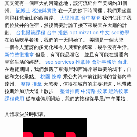
其支流有一個巨大的河流盆地，該河流延伸至美國約31個
州。
記帳士 稅法與實務
在一天的餘下時間裡，我們乘坐室
內飛往舊金山的西海岸。
大里推拿
台中整脊
我們佔用了我
們位於井的住宿，然後簡要討論了接下來幾天在大廳的計
劃。
台北撥筋課程
台中 撥筋
optimization 中文
seo教學
在酒店吃早餐後，我們的一天開始了。 美國是一個大陸，
一個令人驚訝的多元化和令人興奮的國家，幾乎沒有生活。
新竹整復推拿
但是，有可能品嚐它，並且有可能在幾週內
豐富生活的經歷。
seo services
推拿師
會計事務所 台北
在遊覽期間，我們參觀了東海岸和西海岸最重要的城市，自
然和文化景點。
桃園 按摩
乘公共汽車前往賭博的首都內華
達州。
整復 推拿
天黑後，值得在城市的主要街道，地帶或
拉斯維加斯大道上散步！
整骨推薦
中清路 按摩
經絡按摩
課程費用
從布達佩斯開始，我們的旅程從早晨/中午開始，
具體取決於時間表。