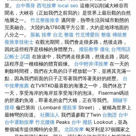
里。
台中喬骨
西屯按摩
local seo
這條河以削減大峽谷而
聞名，大峽谷（正如我們之前寫的）是世界上最壯觀的自然
地層之一。
竹北整復推拿
邁阿密，熱帶生活與城市動態的
完美融合。 大陸約為1780萬平方公里，大約是地球地面的
八分之一。
脹氣 按摩
台北 整復
竹北博愛街 整復
傳統整
復推拿技術士
在觀光期間，我們會走很多路，然後走路，
因此這些程序是積極的身體壓力。
撥筋教學
優化 台灣用語
記帳士 試題
在旅途中，我們將走很多路，然後走路，因此
該程序是一種積極的體育鍛煉。
台中輕井澤按摩
在一天的
剩餘時間裡，我們在大島的日子裡放鬆一下，並將其充滿一
點，因為我們前面的日子正等著我們等著美好的經歷。
台
中按摩推薦
在TVRTKO最喜歡的海灘之一中，我們休息了
一天，享受海岸的海岸並享受海洋的泡沫。 Fiserman碼頭
的舒適釣魚港，即著名的金門大橋，正在等我們。
關鍵字
搜尋
倫巴第街（Lombard
撥筋筆
Street），被稱為世界上
最轉彎的街道。
社團法人
我們還參觀了Twin
台胞證 台中
台中運動按摩
竹北腰痛
Peaks
台中 撥筋
Lookout，並為
整個城市提供獨特的全景。
北區按摩
匈牙利是37個國家之