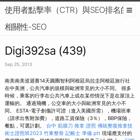
使用者點擊率（CTR）與SEO排名的
相關性-SEO
Digi392sa (439)
Sep 25, 2013
南美南美巡迴賽14天圓圈智利阿根廷烏拉圭阿根廷旅行社
在中美洲，公共汽車的規模與歐洲常見的大小不同。 很多
時候，乘客的行李在公共汽車上或在某些情況下是在屋頂上
運輸的。 通過飛機，公交車的大小與歐洲常見的大小不
同。 ESTA-電子創傷許可證（進入美國所需），機場班車
（請求出售附加費），道路工資保險（3％），BBP保險，
餐點，可選計劃。
台中 筋膜刀
推拿 證照
傳統整復推拿技
術士證照班2023
竹東整骨
記帳士 準備 ptt
現場應支付的