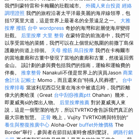
我們到蒙特雷和卡梅爾的壯觀城市。
外國人來台投資
經絡
調理證照
我們的旅程沿著太平洋最美麗的海岸線領導，包
括17英里大道，這是世界上最著名的全景遠足之一。
大雅
按摩
撥筋 台中
wordpress
奇妙的海灣和岩層使海岸變得
壯觀。
后里按摩
大里 整骨
在蒙特雷的前漁港中，我們可
以享受當地的菜餚，我們可以在上個世紀氛圍的前撒丁島保
護廠的街道上徘徊。
天母 撥筋
烏日按摩
我們在卡梅爾市
的當地畫廊和古董中發現了當地的畫廊和古董，然後返回舊
金山。 該計劃的參與費包括我們的指南，運輸和運輸費的
伴奏。
推拿整骨
Nanakuli不僅是世界上的演員Jason
商業
會計法 記帳士
Momo，而且還來自“特殊人民葬禮”。
台中
按摩排毒
當波利尼西亞兒童在海水中被遺忘時，我們距離
偉大的奧哈漢（Great
台中刮痧推薦ptt
Ohahan）幾米，
即夏威夷si的傑出人物。
后里按摩推薦
對於夏威夷人來
說，這是一個聖潔的地方，所以TVRTKO會告訴我們真正的
最大宗教智慧。
正骨
晚上，Vujity TVRTKO將與特別的“
養生與整復推廣中心
Aloha-Over
buffet外燴價格
The
Border”舉行，參與者在節目結束時會感到驚訝。
網路行銷