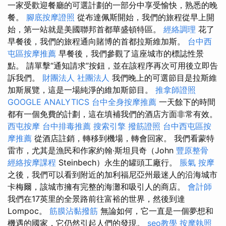
一家受歡迎餐廳的可選計劃的一部分中享受愉快，熟悉的晚
餐。
腳底按摩證照
從布達佩斯開始，我們的旅程從早上開
始，第一站就是美國聯邦首都華盛頓特區。
經絡調理
花了
早餐後，我們的旅程通向賭博的首都拉斯維加斯。
台中西
屯區按摩推薦
早餐後，我們參觀了這座城市的標誌性景
點。 請單擊“通知請求”按鈕，並在該程序再次可用後立即告
訴我們。
財團法人 社團法人
我們晚上的可選節目是拉斯維
加斯展覽，這是一場純淨的維加斯節目。
推拿師證照
GOOGLE ANALYTICS
台中全身按摩推薦
一天餘下的時間
都有一個免費的計劃，這在填補我們的酒店方面非常有效。
西屯按摩
台中排毒推薦
搜索引擎
撥筋證照
台中西屯區按
摩推薦
從酒店註銷，轉移到機場，轉會回家。 我們看蒙特
雷市，尤其是漁民和作家約翰·斯坦貝奇（John
豐原整骨
經絡按摩課程
Steinbech）永生的罐頭工廠行。
脹氣 按摩
之後，我們可以看到附近的加利福尼亞州最迷人的沿海城市
卡梅爾，該城市擁有完整的海灘和吸引人的商店。
會計師
我們在17英里的全景路前往富裕的世界，然後到達
Lompoc。
筋膜沾黏撥筋
無論如何，它一直是一個夢想和
機遇的國家，它仍然引起人們的發現。
seo教學
按摩執照