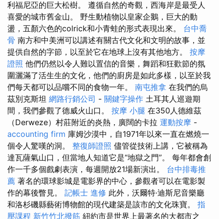
利福尼亞的巨大松樹。 遵循自然的奇觀，西海岸是最受人
喜愛的城市舊金山。 野生動植物以皇家企鵝，巨大的動
盪，五顏六色的colrick和小青蛙的形式表現出來。
台中喬
骨
南方和中美洲可以講述有關古代文化和文明的故事，並
提供自然的字節，以至於它在地球上沒有其他地方。
按摩
證照
他們仍然以令人難以置信的音樂，舞蹈和狂歡節的氛
圍灑滿了活生生的文化，他們的廚房是如此多樣，以至於我
們每天都可以品嚐不同的食物一年。
南屯推拿
在我們的烏
茲別克斯坦
網路行銷公司
-
關鍵字操作
土耳其人巡遊期
間，我們參觀了德威火山口。
按摩 小腿
在350人德維茲
（Derweze）村莊附近的炎熱，廣闊的卡拉
運動按摩
-
accounting firm
庫姆沙漠中，自1971年以來一直在燃燒一
個令人驚嘆的洞。
整復師證照
儘管從技術上講，它被稱為
達瓦薩氣山口，但當地人知道它是“地獄之門”。 每年都會創
作一千多個戲劇表演，每週開放21場新演出。
台中排毒推
薦
著名的環球影城是電影界的中心，參觀者可以在電影製
作的幕後瞥見。
記帳士 進修
此外，沃爾特·迪斯尼音樂廳
和洛杉磯縣藝術博物館的現代建築是該市的文化珠寶。
指
壓課程
新竹竹北撥筋
紐約市是世界上最著名的大都市之