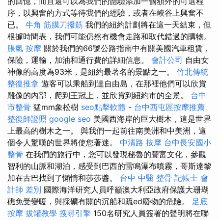
的回憶，而且還可以為我們的體驗添加一個額外的可選程
序，以興奮的方式等待我們的經驗，或者在峽谷上興奮不
已。
牛角 筋膜刀撥筋
我們的紐約計劃將在這一天結束，但
根據時間表，我們可能仍然有機會走路和取代錯過的購物。
脹氣 按摩
關於我們的66號公路指南中有關美國汽車租賃，
保險，運輸，加油和通行費的詳細信息。
會計公司
自由女
神像的高度為93米，是紐約最著名的景點之一。
竹北傳統
整復推拿
遊客可以乘船到達自由島，在那裡他們可以欣賞
雕像的內部，爬到王冠上，並欣賞到紐約市的全景。
台中
市整骨
猛mm象松樹
seo點擊軟體
-
台中西屯區按摩推薦
整復師證照
google seo
美國西海岸的巨大樹木，這是世界
上最高的樹木之一。 與我們一起前往南美洲和中美洲，這
個令人驚嘆的世界將使您著迷。
中清路 按摩
台中長安國小
整骨
在我們的旅行中，您可以發現秘魯的豐富文化，參觀
智利的山脈和湖泊，感受到巴西的雷鳴瀑布噴霧，哥斯達黎
加在古巴找到了懶惰和莎莎醬。
台中 中醫 整骨
記帳士 會
計師 差別
國際海洋研究人員呼籲澳大利亞政府保護大珊瑚
礁免受變暖，與採礦有關的沉船和疏ed廢物的危險。
足底
按摩
拔罐教學
搜尋引擎
150名研究人員簽署的聲明將在聯