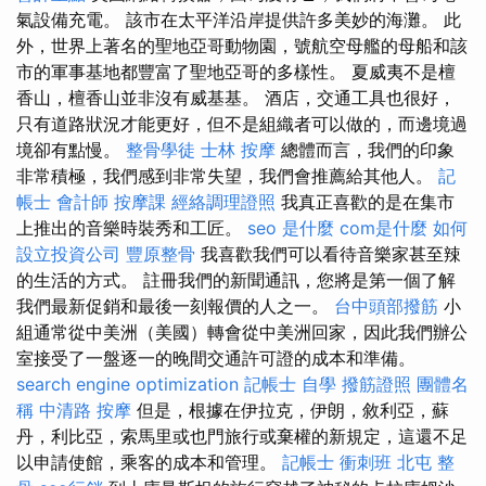
氣設備充電。 該市在太平洋沿岸提供許多美妙的海灘。 此
外，世界上著名的聖地亞哥動物園，號航空母艦的母船和該
市的軍事基地都豐富了聖地亞哥的多樣性。 夏威夷不是檀
香山，檀香山並非沒有威基基。 酒店，交通工具也很好，
只有道路狀況才能更好，但不是組織者可以做的，而邊境過
境卻有點慢。
整骨學徒
士林 按摩
總體而言，我們的印象
非常積極，我們感到非常失望，我們會推薦給其他人。
記
帳士 會計師
按摩課
經絡調理證照
我真正喜歡的是在集市
上推出的音樂時裝秀和工匠。
seo 是什麼
com是什麼
如何
設立投資公司
豐原整骨
我喜歡我們可以看待音樂家甚至辣
的生活的方式。 註冊我們的新聞通訊，您將是第一個了解
我們最新促銷和最後一刻報價的人之一。
台中頭部撥筋
小
組通常從中美洲（美國）轉會從中美洲回家，因此我們辦公
室接受了一盤逐一的晚間交通許可證的成本和準備。
search engine optimization
記帳士 自學
撥筋證照
團體名
稱
中清路 按摩
但是，根據在伊拉克，伊朗，敘利亞，蘇
丹，利比亞，索馬里或也門旅行或棄權的新規定，這還不足
以申請使館，乘客的成本和管理。
記帳士 衝刺班
北屯 整