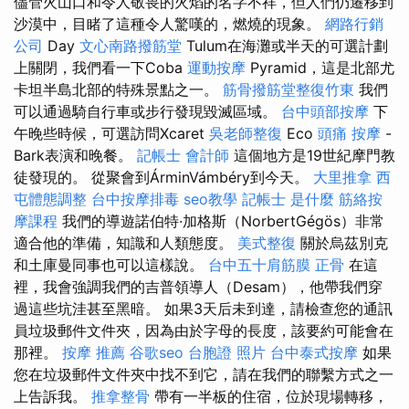
儘管火山口和令人敬畏的火焰的名字不祥，但人們仍遷移到
沙漠中，目睹了這種令人驚嘆的，燃燒的現象。
網路行銷
公司
Day
文心南路撥筋堂
Tulum在海灘或半天的可選計劃
上關閉，我們看一下Coba
運動按摩
Pyramid，這是北部尤
卡坦半島北部的特殊景點之一。
筋骨撥筋堂整復竹東
我們
可以通過騎自行車或步行發現毀滅區域。
台中頭部按摩
下
午晚些時候，可選訪問Xcaret
吳老師整復
Eco
頭痛 按摩
-
Bark表演和晚餐。
記帳士 會計師
這個地方是19世紀摩門教
徒發現的。 從聚會到ÁrminVámbéry到今天。
大里推拿
西
屯體態調整
台中按摩排毒
seo教學
記帳士 是什麼
筋絡按
摩課程
我們的導遊諾伯特·加格斯（NorbertGégös）非常
適合他的準備，知識和人類態度。
美式整復
關於烏茲別克
和土庫曼同事也可以這樣說。
台中五十肩筋膜
正骨
在這
裡，我會強調我們的吉普領導人（Desam），他帶我們穿
過這些坑洼甚至黑暗。 如果3天后未到達，請檢查您的通訊
員垃圾郵件文件夾，因為由於字母的長度，該要約可能會在
那裡。
按摩 推薦
谷歌seo
台胞證 照片
台中泰式按摩
如果
您在垃圾郵件文件夾中找不到它，請在我們的聯繫方式之一
上告訴我。
推拿整骨
帶有一半板的住宿，位於現場轉移，