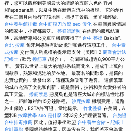
裡，您可以觀察到美國最大的蜻蜓的五顏六色的'i'iwi
和'apapane鳥，以及生活在新熔岩流中的板球。 它的創作
者在三個月內旅行了該地區，捕捉了景觀，燈光和經驗。
台中養生館排毒
台中筋膜刀放鬆
seo 優化
在每個異國情調
的國家中，小費都廣泛。
整脊師證照
在他們的服務結束
時，當地嚮導和公交車司機還獲得了“
台中 整復
Baksis”。
台北 按摩
匈牙利導遊有助於處理和進行這項工作。
台中泰
式按摩
交付個人酌處權的提示應支付（美國1-2
商業會計法
記帳士
/歐元
撥筋筆
/場合）。 公園區域超過8,900平方公
里。 黃石以世界上最大的地熱系統而聞名，是成千上萬的
間歇泉，熱源和泥池的所在地。 最著名的間歇泉，是舊的
忠實忠實的，散發出來，這種現象吸引了遊客。 這個繁華
的城市充滿了文化和創新，這是藝術，技術和美食愛好者的
真正天堂。
撥筋禁忌
惡魔島也是這座大城市的標誌性地標
之一，距離海岸約15分鐘路程。
沙鹿按摩
機場費用，道路
終止保險，ESTA許可證，當地提示。
竹北整脊
在美國，A
型和B
按摩教學
seo 是什麼
2和3分支插座很普遍。
台胞證
台中排毒推薦
因此，值得乘坐歐盟
台中養生會館
-
記帳士
會計重點
美國網絡轉換器，因為沒有它，我們將不會為電