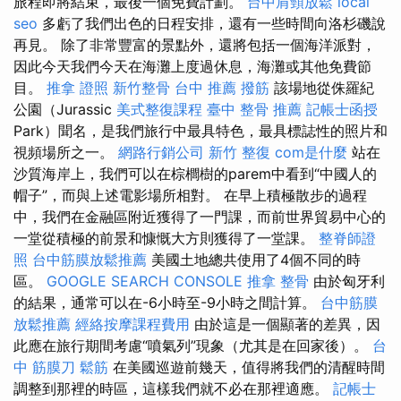
旅程即將結束，最後一個免費計劃。
台中肩頸放鬆
local
seo
多虧了我們出色的日程安排，還有一些時間向洛杉磯說
再見。 除了非常豐富的景點外，還將包括一個海洋派對，
因此今天我們今天在海灘上度過休息，海灘或其他免費節
目。
推拿 證照
新竹整骨
台中 推薦 撥筋
該場地從侏羅紀
公園（Jurassic
美式整復課程
臺中 整骨 推薦
記帳士函授
Park）聞名，是我們旅行中最具特色，最具標誌性的照片和
視頻場所之一。
網路行銷公司
新竹 整復
com是什麼
站在
沙質海岸上，我們可以在棕櫚樹的parem中看到“中國人的
帽子”，而與上述電影場所相對。 在早上積極散步的過程
中，我們在金融區附近獲得了一門課，而前世界貿易中心的
一堂從積極的前景和慷慨大方則獲得了一堂課。
整脊師證
照
台中筋膜放鬆推薦
美國土地總共使用了4個不同的時
區。
GOOGLE SEARCH CONSOLE
推拿 整骨
由於匈牙利
的結果，通常可以在-6小時至-9小時之間計算。
台中筋膜
放鬆推薦
經絡按摩課程費用
由於這是一個顯著的差異，因
此應在旅行期間考慮“噴氣列”現象（尤其是在回家後）。
台
中 筋膜刀
鬆筋
在美國巡遊前幾天，值得將我們的清醒時間
調整到那裡的時區，這樣我們就不必在那裡適應。
記帳士