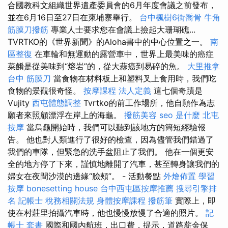
合國教科文組織世界遺產委員會的6月年度會議之前發布，
並在6月16日至27日在柬埔寨舉行。
台中楓樹6街喬骨
牛角
筋膜刀撥筋
專業人士要求您在會議上撿起大珊瑚礁...
TVRTKO的《世界新聞》的Aloha書中的中心位置之一。
南
區整復
在車輪和無運動的露營車中，世界上最美味的癌症
菜餚是從美味到“熔岩”的，從大蒜癌到易碎的魚。
大里推拿
台中 筋膜刀
當食物在材料板上和塑料叉上食用時，我們吃
食物的景觀很奇怪。
按摩課程
法人定義
這七個奇蹟是
Vujity
西屯體態調整
Tvrtko的前工作場所，他自願作為志
願者來照顧漂浮在岸上的海龜。
撥筋美容
seo 是什麼
北屯
按摩
當烏龜開始時，我們可以聽到該地方的簡短經驗報
告。 他也對人類進行了很好的檢查，因為儘管我們錯過了
我們的車隊，但緊急的洗手盆阻止了我們。 他在一個更安
全的地方停了下來，謹慎地離開了汽車，甚至轉身讓我們的
婦女在夜間沙漠的邊緣“臉頰”。 - 活動餐點
外燴佈置
學習
按摩
bonesetting house
台中西屯區按摩推薦
搜尋引擎排
名
記帳士 稅務相關法規
身體按摩課程
撥筋筆
實際上，即
使在村莊里拍攝汽車時，他也慢慢放慢了合適的照片。
記
帳士 套書
國際和國內航班，出口費，提示，道路薪金保