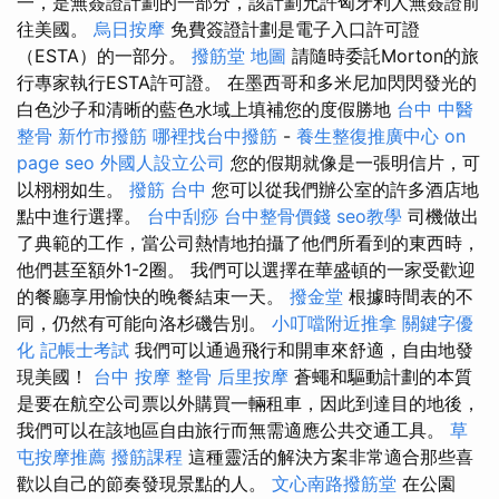
一，是無簽證計劃的一部分，該計劃允許匈牙利人無簽證前
往美國。
烏日按摩
免費簽證計劃是電子入口許可證
（ESTA）的一部分。
撥筋堂 地圖
請隨時委託Morton的旅
行專家執行ESTA許可證。 在墨西哥和多米尼加閃閃發光的
白色沙子和清晰的藍色水域上填補您的度假勝地
台中 中醫
整骨
新竹市撥筋
哪裡找台中撥筋
-
養生整復推廣中心
on
page seo
外國人設立公司
您的假期就像是一張明信片，可
以栩栩如生。
撥筋 台中
您可以從我們辦公室的許多酒店地
點中進行選擇。
台中刮痧
台中整骨價錢
seo教學
司機做出
了典範的工作，當公司熱情地拍攝了他們所看到的東西時，
他們甚至額外1-2圈。 我們可以選擇在華盛頓的一家受歡迎
的餐廳享用愉快的晚餐結束一天。
撥金堂
根據時間表的不
同，仍然有可能向洛杉磯告別。
小叮噹附近推拿
關鍵字優
化
記帳士考試
我們可以通過飛行和開車來舒適，自由地發
現美國！
台中 按摩 整骨
后里按摩
蒼蠅和驅動計劃的本質
是要在航空公司票以外購買一輛租車，因此到達目的地後，
我們可以在該地區自由旅行而無需適應公共交通工具。
草
屯按摩推薦
撥筋課程
這種靈活的解決方案非常適合那些喜
歡以自己的節奏發現景點的人。
文心南路撥筋堂
在公園