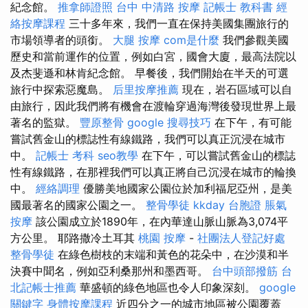
紀念館。
推拿師證照
台中 中清路 按摩
記帳士 教科書
經
絡按摩課程
三十多年來，我們一直在保持美國集團旅行的
市場領導者的頭銜。
大腿 按摩
com是什麼
我們參觀美國
歷史和當前運作的位置，例如白宮，國會大廈，最高法院以
及杰斐遜和林肯紀念館。 早餐後，我們開始在半天的可選
旅行中探索惡魔島。
后里按摩推薦
現在，岩石區域可以自
由旅行，因此我們將有機會在渡輪穿過海灣後發現世界上最
著名的監獄。
豐原整骨
google 搜尋技巧
在下午，有可能
嘗試舊金山的標誌性有線鐵路，我們可以真正沉浸在城市
中。
記帳士 考科
seo教學
在下午，可以嘗試舊金山的標誌
性有線鐵路，在那裡我們可以真正將自己沉浸在城市的輪換
中。
經絡調理
優勝美地國家公園位於加利福尼亞州，是美
國最著名的國家公園之一。
整骨學徒
kkday 台胞證
脹氣
按摩
該公園成立於1890年，在內華達山脈山脈為3,074平
方公里。 耶路撒冷土耳其
桃園 按摩
-
社團法人登記好處
整骨學徒
在綠色樹枝的末端和黃色的花朵中，在沙漠和半
決賽中聞名，例如亞利桑那州和墨西哥。
台中頭部撥筋
台
北記帳士推薦
華盛頓的綠色地區也令人印象深刻。
google
關鍵字
身體按摩課程
近四分之一的城市地區被公園覆蓋