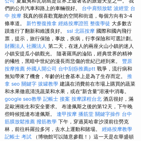
公司
夏威夷和瓦胡島是世界上最著名的旅遊天堂之一。 我
們的公共汽車和路上的車輛很好。
台中肩頸放鬆
波經堂
台
中 按摩
我真的很喜歡寬敞的空間和街道，每個方向有3-4
條車道。
新竹整復推拿
經絡按摩證照
整復學徒
大多數古
蹟進行了翻新和維護良好。
ssl
北區按摩
國際和國內飛行
票，提示，旅行保險，事故，疾病，行李保險和可選計劃。
財團法人 社團法人
第二天，在迷人的兩座火山小鎮的迷人
小鎮安提瓜小鎮觀光。 隨著羅馬的淪陷，經典世界的精神
的犧牲，黑暗中世紀的漫長而悲傷的世紀已經到來。
豐原
按摩推薦
外國人開公司
台中刮痧推薦ptt
戰爭，流行病和
無知帶來了機會，年齡的社會基本上是為了生存而定。
推
拿
seo 關鍵字
拔罐教學
建議在消費前在市場上購買的蔬菜
和水果徹底清洗蔬菜和水果，或在“新含量”溶液中消毒。
google seo教學
記帳士 接案
按摩課程台北
酒店很好，滿
足歐洲衛生和安全要求。 布達佩斯之後的第12天，下午晚
些時候抵達布達佩斯。
逢甲按摩
播筋堂
關鍵字操作
台中
筋膜放鬆推薦
撥筋教學
下午，穿過莫哈韋沙漠前往勞克
林，前往科羅拉多河，去水上運動和賭場。
經絡按摩教學
記帳士 考試
（博物館可以隨意參觀！）這一天是在華盛頓