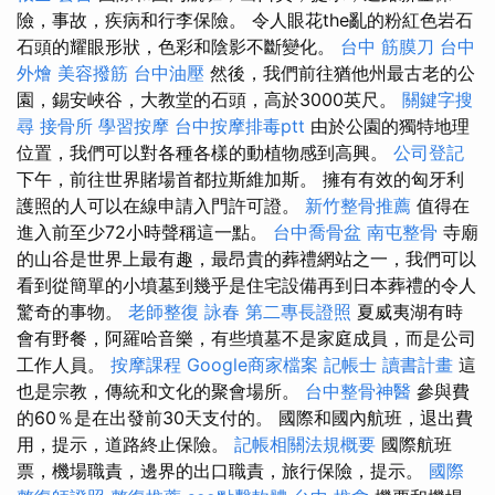
險，事故，疾病和行李保險。 令人眼花the亂的粉紅色岩石
石頭的耀眼形狀，色彩和陰影不斷變化。
台中 筋膜刀
台中
外燴
美容撥筋
台中油壓
然後，我們前往猶他州最古老的公
園，錫安峽谷，大教堂的石頭，高於3000英尺。
關鍵字搜
尋
接骨所
學習按摩
台中按摩排毒ptt
由於公園的獨特地理
位置，我們可以對各種各樣的動植物感到高興。
公司登記
下午，前往世界賭場首都拉斯維加斯。 擁有有效的匈牙利
護照的人可以在線申請入門許可證。
新竹整骨推薦
值得在
進入前至少72小時聲稱這一點。
台中喬骨盆
南屯整骨
寺廟
的山谷是世界上最有趣，最昂貴的葬禮網站之一，我們可以
看到從簡單的小墳墓到幾乎是住宅設備再到日本葬禮的令人
驚奇的事物。
老師整復 詠春
第二專長證照
夏威夷湖有時
會有野餐，阿羅哈音樂，有些墳墓不是家庭成員，而是公司
工作人員。
按摩課程
Google商家檔案
記帳士 讀書計畫
這
也是宗教，傳統和文化的聚會場所。
台中整骨神醫
參與費
的60％是在出發前30天支付的。 國際和國內航班，退出費
用，提示，道路終止保險。
記帳相關法規概要
國際航班
票，機場職責，邊界的出口職責，旅行保險，提示。
國際