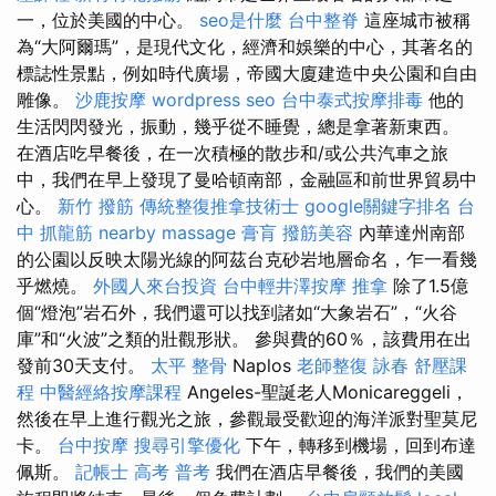
一，位於美國的中心。
seo是什麼
台中整脊
這座城市被稱
為“大阿爾瑪”，是現代文化，經濟和娛樂的中心，其著名的
標誌性景點，例如時代廣場，帝國大廈建造中央公園和自由
雕像。
沙鹿按摩
wordpress seo
台中泰式按摩排毒
他的
生活閃閃發光，振動，幾乎從不睡覺，總是拿著新東西。
在酒店吃早餐後，在一次積極的散步和/或公共汽車之旅
中，我們在早上發現了曼哈頓南部，金融區和前世界貿易中
心。
新竹 撥筋
傳統整復推拿技術士
google關鍵字排名
台
中 抓龍筋
nearby massage
膏肓
撥筋美容
內華達州南部
的公園以反映太陽光線的阿茲台克砂岩地層命名，乍一看幾
乎燃燒。
外國人來台投資
台中輕井澤按摩
推拿
除了1.5億
個“燈泡”岩石外，我們還可以找到諸如“大象岩石”，“火谷
庫”和“火波”之類的壯觀形狀。 參與費的60％，該費用在出
發前30天支付。
太平 整骨
Naplos
老師整復 詠春
舒壓課
程
中醫經絡按摩課程
Angeles-聖誕老人Monicareggeli，
然後在早上進行觀光之旅，參觀最受歡迎的海洋派對聖莫尼
卡。
台中按摩
搜尋引擎優化
下午，轉移到機場，回到布達
佩斯。
記帳士 高考 普考
我們在酒店早餐後，我們的美國