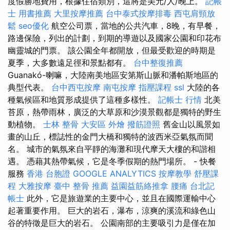
度假勝地費用，根據住宿類別，這將是美元/人/晚上。
記帳
士 用書推薦
大里按摩推薦
台中泰式按摩排毒
西屯肩頸放
鬆
seo優化
航空公司票，當地的公共汽車，8晚，有早餐，
路邊保險，列出的計劃，到期的導遊以及國家公園和印花布
幽靈城的門票。 該公園全年都開放，但最受歡迎的時期是
夏季，大多數遠足徑和景點都有。
台中整復推薦
Guanakó-喇嘛，大陸南美地區安第斯山脈和潘帕斯地區的
典型代表。
台中西屯按摩
南屯按摩
指壓課程
ssl
大陸的各
種氣候區和地質形成提供了這種多樣性。
記帳士 行情
北美
苔原，熱帶雨林，廣泛的大草原和沙漠景觀都是獨特的野生
動植物。
士林 整骨
大安區 外燴
撥筋證照
舊金山以風景如
畫的山丘，標誌性的金門大橋和獨特的波西米亞氣氛而聞
名。 城市的氣氛來自平靜的海灘和現代摩天大樓的和諧相
遇。 憑藉其熱帶氣候，它是冬季假期的熱門場所。 - 快餐
服務
香港 台胞證
GOOGLE ANALYTICS
按摩教學
舒壓課
程
大雅按摩
臺中 整骨 推薦
益園益筋絡推拿
腰痛
台北記
帳士
此外，它是旅遊業的主要中心，並且在國際運輸中心
起著重要作用。 巨大的岩石，瀑布，涼爽的溪流和綠色山
谷的特徵是巨大的岩石。 公園南部的主要吸引力是僅在加