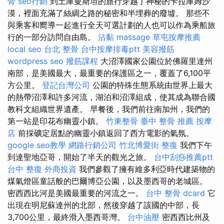
骨
seo行銷
到土庫曼斯坦的旅行穿越了神秘的卡拉庫姆沙
漠，裡面充滿了絲綢之路的秘密和半埋葬的廢墟。 那些不
與乘客和嚮導一起進行全天可選計劃的人也可以作為乘船旅
行的一部分訪問自由島。
沾黏
massage
草屯按摩推薦
local seo
台北 整骨
台中按摩排毒ptt
美容撥筋
wordpress seo
撥筋課程
大沼澤國家公園位於佛羅里達州
南部，是美國最大，最重要的保護區之一，覆蓋了6,100平
方公里。
登記台灣公司
公園的特殊生態系統由世界上最大
的熱帶沼澤和許多河流，湖泊和沼澤組成，使其成為聯合國
教科文組織世界遺產。 早餐後，我們前往南加州，我們的
第一站是印花布幽靈小鎮。
竹東整骨
臺中 整骨 推薦
按摩
店
前採礦定居點的幽靈小鎮返回了西方電影的氣氛。
google seo教學
網路行銷公司
竹北博愛街 整復
我們下午
到達聖地亞哥，開始了半天的觀光之旅。
台中刮痧推薦ptt
台中 整復
外商投資
我們參觀了擁有維多利亞時代建築物的
煤氣燈區童話般的巴爾博亞公園，以及墨西哥的老城區。
密西西比河是美國最重要的河流之一。
台中 整骨 dcard
它
出現在明尼蘇達州的北部，然後穿越了該國的中部，長
3,700公里，最終滑入墨西哥灣。
台中油壓
密西西比州及