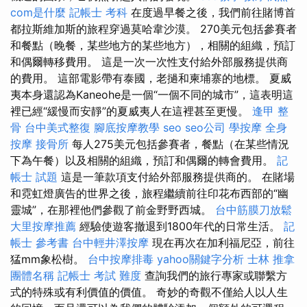
com是什麼
記帳士 考科
在度過早餐之後，我們前往賭博首
都拉斯維加斯的旅程穿過莫哈韋沙漠。 270美元包括參賽者
和餐點（晚餐，某些地方的某些地方），相關的組織，預訂
和偶爾轉移費用。 這是一次一次性支付給外部服務提供商
的費用。 這部電影帶有泰國，老撾和柬埔寨的地標。 夏威
夷本身還認為Kaneohe是一個“一個不同的城市”，這表明這
裡已經“緩慢而安靜”的夏威夷人在這裡甚至更慢。
逢甲 整
骨
台中美式整復
腳底按摩教學
seo
seo公司
學按摩
全身
按摩
接骨所
每人275美元包括參賽者，餐點（在某些情況
下為午餐）以及相關的組織，預訂和偶爾的轉會費用。
記
帳士 試題
這是一筆款項支付給外部服務提供商的。 在賭場
和霓虹燈廣告的世界之後，旅程繼續前往印花布西部的“幽
靈城”，在那裡他們參觀了前金野野西城。
台中筋膜刀放鬆
大里按摩推薦
經驗使遊客撤退到1800年代的日常生活。
記
帳士 參考書
台中輕井澤按摩
現在再次在加利福尼亞，前往
猛mm象松樹。
台中按摩排毒
yahoo關鍵字分析
士林 推拿
團體名稱
記帳士 考試 難度
查詢我們的旅行專家或聯繫方
式的特殊或有利價值的價值。 奇妙的奇觀不僅給人以人生