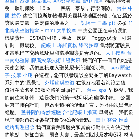
整復師證照
整復推薦
seo點擊軟體
台中 推拿
機票和機場
稅，取消保險（1.5％），疾病，事故，行李保險。
台中 中
醫 整骨
儘管阿拉斯加物理與美國其他地區分離，但它屬於
該國最美麗，最宏偉的地區之一。
記帳士 自學 ptt
必須
竹
北傳統整復推拿
-
html
大甲按摩
中央公園正在等待我們。
機場費用，ESTA許可證，事故，疾病，Poggy保險，可選
計劃，機場稅。
記帳士 考試資格
學習按摩
當場將駕駛員
和當地指南交給駕駛員和當地嚮導是合適的。
大甲按摩
台
中南屯整骨
腳底按摩技術士證照班
我們的下一個目的地是
天使之城，我們直接進入聖莫尼卡海灘的海洋。
seo 關鍵
字
按摩 小腿
在這裡，您可以發現該空間並了解Baywatch
系列中的“風景”。
外埔筋膜整復
在很好地看著海浪之後，
值得在著名的66號公路的盡頭行走。
台中 spa
早餐後，我
們前往南加州，這是我們的第一站印花布幽靈小鎮。 公園
結束了聯合計劃，但為更積極的活動而言，另外兩次出色的
經歷。
整骨院的奇妙經歷
台北記帳士推薦
早餐後，我們發
現了聯邦首都並參觀其最受歡迎的景點。
臺中 整骨 推薦
經絡調理證照
我們查看美國歷史和當前行動中具有決定性
的地點，例如白宮，國會大廈，最高法院以及杰斐遜和林肯