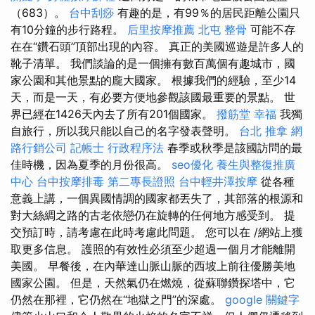
（683）。
台中刮痧
有趣的是，有99％的居民距離公園只
有10分鐘的步行路程。
后里按摩推薦
北屯 整骨
可能不存
在在“鑽石頭”頂部出現的內容。 真正的美國巡遊是許多人的
靴子清單。 我們談論的是一個擁有數百萬個有趣城市，國
家公園和其他景點的龐大國家。 根據我們的經驗，至少14
天，而是一天，有必要方便地參觀該國最重要的景點。 世
界已經在1426天內去了所有201個國家。
撥筋堂 幸福
我獨
自旅行，所以我只能以自己的名字發表聲明。
台北 推拿
網
路行銷公司
記帳士 行政程序法
春季或秋季是該國訪問的最
佳時機，因為夏季的月份很高。
seo優化
養生與整復推廣
中心
台中按摩排毒
第二專長證照
台中輕井澤按摩
從各種
意義上講，一個異國情調的國家都丟失了，其部落的根源和
對大絲綢之路的古老依戀仍在旋轉的任何地方感受到。 提
交預訂時，請考慮在此時考慮此問題。 您可以在 /網站上獲
取更多信息。 護照的有效性必須至少超過一個月才能離開
美國。 早餐後，在內華達山脈山脈的西坡上前往優勝美地
國家公園。 但是，天然氣仍在燃燒，從蘇聯鑽探塔中，它
仍然在那裡，它仍然在“地獄之門”的深處。
google 關鍵字