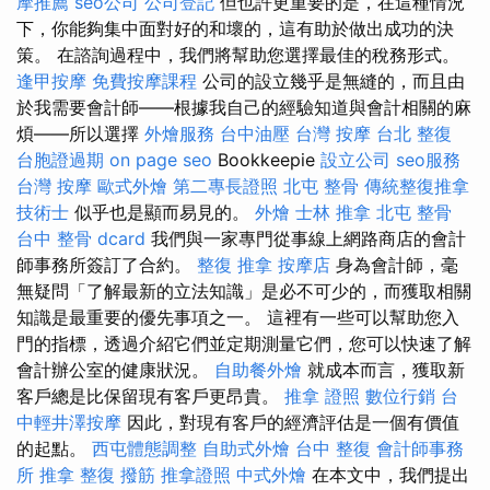
摩推薦
seo公司
公司登記
但也許更重要的是，在這種情況
下，你能夠集中面對好的和壞的，這有助於做出成功的決
策。 在諮詢過程中，我們將幫助您選擇最佳的稅務形式。
逢甲按摩
免費按摩課程
公司的設立幾乎是無縫的，而且由
於我需要會計師——根據我自己的經驗知道與會計相關的麻
煩——所以選擇
外燴服務
台中油壓
台灣 按摩
台北 整復
台胞證過期
on page seo
Bookkeepie
設立公司
seo服務
台灣 按摩
歐式外燴
第二專長證照
北屯 整骨
傳統整復推拿
技術士
似乎也是顯而易見的。
外燴
士林 推拿
北屯 整骨
台中 整骨 dcard
我們與一家專門從事線上網路商店的會計
師事務所簽訂了合約。
整復 推拿
按摩店
身為會計師，毫
無疑問「了解最新的立法知識」是必不可少的，而獲取相關
知識是最重要的優先事項之一。 這裡有一些可以幫助您入
門的指標，透過介紹它們並定期測量它們，您可以快速了解
會計辦公室的健康狀況。
自助餐外燴
就成本而言，獲取新
客戶總是比保留現有客戶更昂貴。
推拿 證照
數位行銷
台
中輕井澤按摩
因此，對現有客戶的經濟評估是一個有價值
的起點。
西屯體態調整
自助式外燴
台中 整復
會計師事務
所
推拿 整復
撥筋
推拿證照
中式外燴
在本文中，我們提出