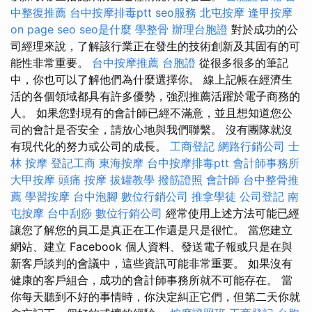
中整復推薦
台中按摩排毒ptt
seo服務
北屯按摩
逢甲按摩
on page seo
seo是什麼
學整骨
辦理台胞證
對於成功的公
司經理來說，了解該行業正在發生的技術創新及其固有的可
能性非常重要。
台中按摩推薦
台胞證
從很多很多的筆記
中，你也可以了解他們為什麼選擇你。 線上記帳在經濟生
活的各個領域都具有許多優勢，強烈推薦活躍於電子商務的
人。 如果您對現有的會計師已經不滿意，並且想知道您公
司的會計是否安全，請放心地與我們聯繫。 沒有團隊就沒
有現代化的努力或公司的成長。
工商登記
網路行銷公司
士
林 按摩
登記工商
東海按摩
台中按摩排毒ptt
會計師事務所
大甲按摩
頭痛 按摩
拔罐教學
撥筋證照
會計師
台中整骨推
薦
學習按摩
台中泡腳
數位行銷公司
推拿學徒
公司登記
南
屯按摩
台中刮痧
數位行銷公司
經常使用上述方法可能已經
讓您了解您的員工是真正在工作還是只是很忙。 當您建立
網站、建立 Facebook 個人資料、發送電子報或只是在與
新客戶談判的會議中，這些資訊可能非常重要。 如果沒有
健康的客戶組合，成功的會計師事務所就不可能存在。 當
你每天聽到不好的事情時，你決定糾正它們，但第二天你就