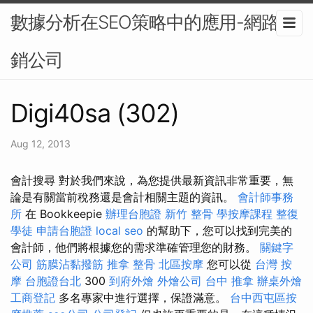
數據分析在SEO策略中的應用-網路行
銷公司
Digi40sa (302)
Aug 12, 2013
會計搜尋 對於我們來說，為您提供最新資訊非常重要，無
論是有關當前稅務還是會計相關主題的資訊。
會計師事務
所
在 Bookkeepie
辦理台胞證
新竹 整骨
學按摩課程
整復
學徒
申請台胞證
local seo
的幫助下，您可以找到完美的
會計師，他們將根據您的需求準確管理您的財務。
關鍵字
公司
筋膜沾黏撥筋
推拿 整骨
北區按摩
您可以從
台灣 按
摩
台胞證台北
300
到府外燴
外燴公司
台中 推拿
辦桌外燴
工商登記
多名專家中進行選擇，保證滿意。
台中西屯區按