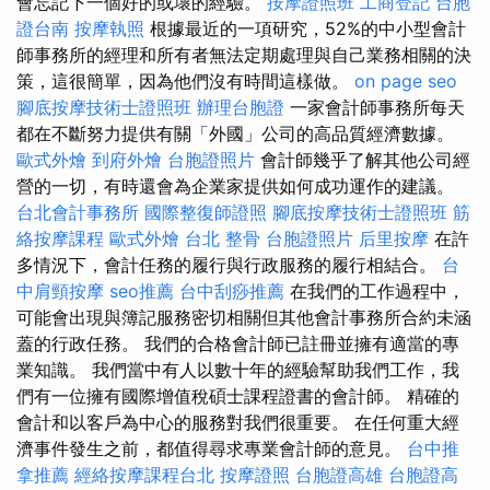
會忘記下一個好的或壞的經驗。
按摩證照班
工商登記
台胞
證台南
按摩執照
根據最近的一項研究，52%的中小型會計
師事務所的經理和所有者無法定期處理與自己業務相關的決
策，這很簡單，因為他們沒有時間這樣做。
on page seo
腳底按摩技術士證照班
辦理台胞證
一家會計師事務所每天
都在不斷努力提供有關「外國」公司的高品質經濟數據。
歐式外燴
到府外燴
台胞證照片
會計師幾乎了解其他公司經
營的一切，有時還會為企業家提供如何成功運作的建議。
台北會計事務所
國際整復師證照
腳底按摩技術士證照班
筋
絡按摩課程
歐式外燴
台北 整骨
台胞證照片
后里按摩
在許
多情況下，會計任務的履行與行政服務的履行相結合。
台
中肩頸按摩
seo推薦
台中刮痧推薦
在我們的工作過程中，
可能會出現與簿記服務密切相關但其他會計事務所合約未涵
蓋的行政任務。 我們的合格會計師已註冊並擁有適當的專
業知識。 我們當中有人以數十年的經驗幫助我們工作，我
們有一位擁有國際增值稅碩士課程證書的會計師。 精確的
會計和以客戶為中心的服務對我們很重要。 在任何重大經
濟事件發生之前，都值得尋求專業會計師的意見。
台中推
拿推薦
經絡按摩課程台北
按摩證照
台胞證高雄
台胞證高