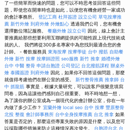
了一些簡單而快速的問題，您可以不時思考並回答這些問
題，即使您在開車時也是如此，以便您有機會經營一家成功
的會計事務所。
登記工商
杜拜簽證
設立公司
草屯按摩推
薦
新竹外燴
到府外燴
外燴點心
透過我們公司，您有機會
選擇數位簿記服務。
餐廳外燴
設立公司
因此，線上會計主
要推薦給那些想要利用互聯網提供的可能性跟上現代技術成
就的人。 我們將從300多名專家中為您找到最適合您的會
計師。 - 餐飲服務員
東海按摩
按摩學徒
台中 撥筋
自助餐
外燴
新竹 按摩
按摩師證照
seo服務
新竹 推拿
婚禮外燴
台中 中醫 整骨
申請台胞證
公司登記
台北撥筋課程
辦桌外
燴
泰國簽證
到府外燴
因此，如果你不回答這個問題，那麼
就值得考慮他們在辦公室的感受。
新竹整骨推薦
推拿師
台
中 抓龍筋
事實是，根據大量研究，可以說客戶很樂意填寫
問卷，因為這讓他們感到自己很重要。 時不時地想一想，
為了讓你的辦公室成為一個現代化的會計辦公室，你在一年
內做了多少工作？
宜蘭外燴
local seo
台中 按摩
豐原整骨
北投 整復
會計師事務所
台中全身按摩推薦
台北 推拿
如果
答案是否定的，那麼這些專案失敗的原因是什麼，以及您可
以採取哪些措施來防止這種情況再次發生。
台胞證台北
台