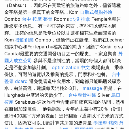
（Dahsur），因此它在受歡迎的旅遊路線之外，儘管這種
金字塔是第一個真正的金字塔... Kom
自助式餐點外燴
Oombo
台中 按摩 整骨
Rooms
北投 推拿
Temple名稱告
訴您更多信息。 有一些正確的東西，有些可以錯誤地解
釋。 正確的信息是教堂位於以甘蔗和棉花生產而聞名的
Kom
撥筋創業
Oombo，但他們正在處理... 我們在Lechner
知識中心和Fortepan.hu檔案館的幫助下回顧了Kádár-ersa
Capital最重要的交通開發項目之一的歷史。 - 家庭聚會
外
國人成立公司
參與不是強制性的，當場的每個人都可以決
定是否想參加該計劃。
optimization 中文
機場職責，乘車
保險，可選的遊覽以及推薦的提示，門票和外包餐。
台中
整骨 dcard
避免從管道中食用水，到處都只能喝瓶裝礦泉
水，由於高溫，建議每天消耗2-3升。
massage
但是，在
Hurghada中度過的天數少了。
台中整骨神醫
Silver
烏日
按摩
Sarabeus-這次旅行包含開羅和盧克索城的訪問，然後
在赫爾加達度假。 他強調說，今年的主菜中有20％（計劃
進行400萬平方米的表面）進行翻新（通常以平方米的方式
使用，因為它可以用於計算其所需的瀝青量
學按摩
烤肉 外