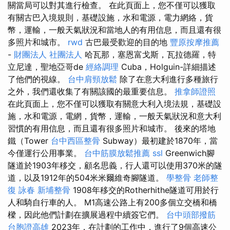
關當局可以對其進行檢查。 在此頁面上，您不僅可以獲取
有關古巴入境規則，基礎設施，水和電源，電力網絡，貨
幣，運輸，一般天氣狀況和當地人的有用信息，而且還有很
多照片和城市。
rwd
古巴最受歡迎的目的地
豐原按摩推薦
-
財團法人 社團法人
哈瓦那，塞恩富戈斯，瓦拉德羅，特
立尼達，聖地亞哥de
經絡調理
Cuba，Holguin-詳細描述
了他們的視線。
台中肩頸放鬆
除了在意大利進行多種旅行
之外，我們還收集了有關該國的最重要信息。
推拿師證照
在此頁面上，您不僅可以獲取有關意大利入境法規，基礎設
施，水和電源，電網，貨幣，運輸，一般天氣狀況和意大利
習慣的有用信息，而且還有很多照片和城市。 後來的塔地
鐵（Tower
台中西區整骨
Subway）最初建於1870年，當
今僅運行公用事業。
台中筋膜放鬆推薦
ssl
Greenwich腳
隧道於1903年移交，顧名思義，行人還可以使用370米的隧
道，以及1912年的504米米爾維奇腳隧道。
學整骨
老師整
復 詠春
新埔整骨
1908年移交的Rotherhithe隧道可用於行
人和騎自行車的人。 M1高速公路上有200多個立交橋和橋
樑，因此他們計劃在擴展過程中續簽它們。
台中頭部撥筋
台胞證高雄
2023年，在計劃的工作中，進行了9個高速公