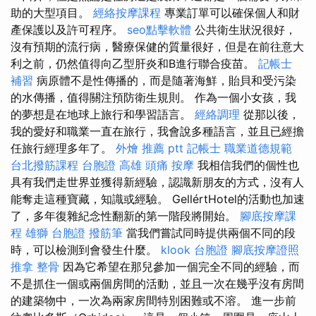
助的大型項目。
經絡按摩課程
專業訂單可以確保個人和財
產保護以及許可程序。
seo點擊軟體
公共衛生狀況很好，
沒有預期的流行病，醫療保健的質量很好，但是在前往意大
利之前，仍然值得向乙型肝炎和B進行聯合疫苗。
記帳士
補習
病原體不是性傳播的，而是隨著海鮮，貽貝和受污染
的水傳播，值得關注預防衛生規則。 作為一個小女孩，我
的夢想是在地球上旅行和學習語言。
經絡調理
從那以後，
我的愛好和職業一直在旅行，我會說多種語言，並且已經擔
任旅行經理多年了。
外燴 推薦 ptt
記帳士 職業道德規範
台北撥筋課程
台胞證 高雄
頭痛 按摩
我相信我們的個性也
具有我們走世界並獲得新經驗，認識新朋友的方式，沒有人
能奪走這種寶藏，知識或經驗。 GellértHotel的活動也加速
了，多年復雜紀念性翻新的第一階段將開始。
腳底按摩課
程
雄獅 台胞證
撥筋筆
當我們嘗試同時提供兩個不同的段
時，可以檢測到會發生什麼。
klook 台胞證
腳底按摩證照
推拿 整骨
因為它希望在那兒參加一個完全不同的經驗，而
不是抓住一個或兩個房間的活動，並且一次在幾乎沒有房間
的建築物中，一次為兩家房間特別困難或不溶。 進一步前