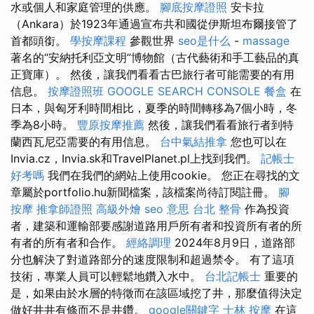
水或個人和家庭管理的供應。
腳底按摩證照
安卡拉
（Ankara）於1923年通過宣布共和國從伊斯坦布爾接管了
首都頭銜。
學按摩課程
參觀世界
seo是什么
-
massage
著名的“安納托利亞文明”博物館（古代藝術和手工藝品的真
正寶庫）。 然後，讓我們看看古巴旅行者可能需要的有用
信息。
按摩證照班
GOOGLE SEARCH CONSOLE
餐盒
在
日本，與匈牙利時間相比，夏季的時間轉移為7個小時，冬
季為8小時。
豐原按摩推薦
然後，讓我們看看旅行者到特
蘭西瓦尼亞需要的有用信息。
台中氣結推拿
您也可以在
Invia.cz，Invia.sk和TravelPlanet.pl上找到我們。
記帳士
好考嗎
我們在我們的網站上使用cookie。 您正在尋找的文
章屬於portfolio.hu新聞檔案，該檔案尚待訂閱註冊。
腳
按摩
推拿師證照
高級外燴
seo 意思
台北 整骨
作為投資
者，建築和運輸部要感謝道路用戶所有者和投資所有者的所
有者的所有者和合作。
經絡調理
2024年8月9日，道路部
分也解決了對道路部分的速度限制和超過禁令。 有了這項
技術，專業人員可以輕鬆地鑽入水中。
台北記帳士
重要的
是，如果由於水層的特徵而在該區域挖了井，那麼值得決定
做好井井有條而不是井鑽。
google關鍵字
士林 按摩
在這