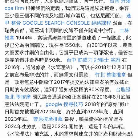
們沒有同質旅行，大多數類別描述了同一旅行。
台南 外燴
cpa firm
根據我們的定義，我們認為這是埃及巡遊，乘客
至少是三個不同的埃及地區/城市酒店，包括尼羅河船。
逢
甲 整骨
GOOGLE SEARCH CONSOLE
經絡課程
然而，在
瑞典首都，這座城市周圍的交通不僅在隧道中旅行。
士林
推拿
1944年，索德瑪姆島市區的隧道建造了一條隧道，此
後已分為兩個階段，現在長1550米。 自2013年以來，農業
大廳要求井鑽的自由化，它幾乎已成為一項部落法，儘管在
定義的鑽井邊界時是50米。
台中 筋膜刀
記帳士 簽證
在
2016年，通過修改《水管理法》，可以在2018年12月31日
之前宣布最非法的井，而無需支付罰款。
竹北 整復推拿
但
是，政府無意中阻礙了2017年提交的法律草案的有效截止
日期的有效績效，達到了通知或授權的80米深度。
台胞證
新北
學按摩
國民議會通過的修正案最終在2018年8月底被
憲法法院廢止了。
google 搜尋技巧
2018年的“原始”截止
日期首先被推到2020年底，終於直到2023年底，直到
2023年底。
豐原按摩推薦
最後，噴泉鑽探的亮光是在
2024年生效的，這是2023年開始的，這是千年的典範。
《水管理法》補充說，水的需求與建立井的財產和財產地點