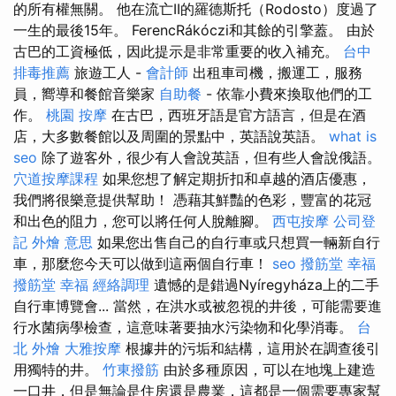
的所有權無關。 他在流亡II的羅德斯托（Rodosto）度過了
一生的最後15年。 FerencRákóczi和其餘的引擎蓋。 由於
古巴的工資極低，因此提示是非常重要的收入補充。
台中
排毒推薦
旅遊工人 -
會計師
出租車司機，搬運工，服務
員，嚮導和餐館音樂家
自助餐
- 依靠小費來換取他們的工
作。
桃園 按摩
在古巴，西班牙語是官方語言，但是在酒
店，大多數餐館以及周圍的景點中，英語說英語。
what is
seo
除了遊客外，很少有人會說英語，但有些人會說俄語。
穴道按摩課程
如果您想了解定期折扣和卓越的酒店優惠，
我們將很樂意提供幫助！ 憑藉其鮮豔的色彩，豐富的花冠
和出色的阻力，您可以將任何人脫離腳。
西屯按摩
公司登
記
外燴 意思
如果您出售自己的自行車或只想買一輛新自行
車，那麼您今天可以做到這兩個自行車！
seo
撥筋堂 幸福
撥筋堂 幸福
經絡調理
遺憾的是錯過Nyíregyháza上的二手
自行車博覽會... 當然，在洪水或被忽視的井後，可能需要進
行水菌病學檢查，這意味著要抽水污染物和化學消毒。
台
北 外燴
大雅按摩
根據井的污垢和結構，這用於在調查後引
用獨特的井。
竹東撥筋
由於多種原因，可以在地塊上建造
一口井，但是無論是住房還是農業，這都是一個需要專家幫