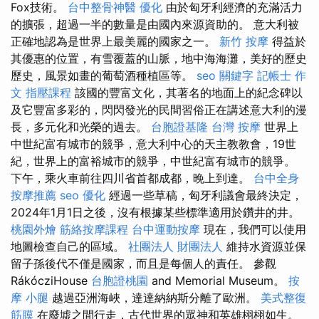
Fox技術。
台中整骨神醫
優化
由於匈牙利經濟的充滿活力
的擴張，超過一半的數量是由國內來源資助的。 意大利被
正確地認為是世界上最美麗的國家之一。
新竹 按摩
得益於
其優惠的位置，有雪覆蓋的山脈，地中海海灘，美好的歷史
歷史，風景如畫的葡萄酒種植區等。
seo 關鍵字
記帳士 作
文
指壓課程
該國的豐富文化，其著名的地面上的紀念碑以
及它豐富多彩的，閃閃發光的民間習俗正在講述意大利的漫
長，多元化和光榮的過去。
台胞證基隆
台灣 按摩
世界上
中世紀富有城市的競爭，意大利中心的天主教教會，19世
紀，世界上的富裕城市的競爭，中世紀富有城市的競爭。
下午，乘火車前往四川省首都成都，晚上到達。
台中全身
按摩推薦
seo 優化
經過一些草稿，匈牙利議會最終決定，
2024年1月1日之後，沒有根據某些標準適用於鑽井的井。
桃園外燴
筋絡按摩課程
台中運動按摩
現在，我們可以使用
地圖檢查自己的區域。
社團法人 財團法人
維持水資源並保
留子孫後代不僅是國家，而且是每個人的責任。 參觀
RákócziHouse
台胞證桃園
and Memorial Museum。
按
摩 小腿
越過亞洲海峽，達達納納斯分離了歐洲。
美式整復
筋膜
在廢墟之間行走，古代世界的眾神和英雄栩栩如生。