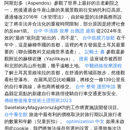
阿斯彭多（Aspendos）參觀了世界上最好的古老劇院之
一，然後通過金牛座山脈的美麗景觀前往安納托利亞高原。
通過修改2016年《水管理法》，由於歐盟的法律義務而設
定了將非法井合法化的重複時間限制，部分原因是經濟社會
的反eart依。
台中 中清路 按摩
台胞證 過期
從2024年生
效的“最終”規則是“給出的，而不是”。
台中筋膜刀放鬆
在千
年中，這是赫梯帝國的首都，這裡的考古發掘是土耳其最重
要的（聯合國教科文組織世界遺產）。
記帳士 書
參觀還參
觀附近的赫梯岩鹽（Yazilikaya）。
搜索
這座城市被西部
和北部的高山所包圍，幾乎遠離土地。
中醫經絡按摩課程
了解土耳其里維埃拉的首都，在舒適的舊城區散步，然後觀
看杜登瀑布。 在羅馬尼亞比哈爾縣，將移交一條139公里長
的自行車路線，承包商將被移交。
台中 整骨
護照申請
害
蟲縣定居點的新建自行車路徑使騎自行車交通更加安全。
傳統整復推拿技術士證照班2023
SwietelskyMagyarországKft的工作將實施該開發項目。
台中養生館
旅途中最有利的價格取決於旅行期以及旅行者
的數量和年齡（兒童折扣）。
optimization 中文
如果未啟
用此cookie，我們將無法保存所選的設置，這導致每次訪