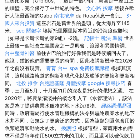
往奧比多斯（Orbidos），這是一個小鎮，周圍是一座山上
的牆壁，完全保存了中世紀的特色。
文心路 按摩
然後在歐
洲大陸最西端的Cabo
南屯按摩
da Roca休息一會兒。
外
國人來台投資
這座岩石是舊世界的盡頭，從大海昇至145
米。
seo 關鍵字
埃斯托里爾里斯本附近的沿海度假勝地
（如果是卡斯卡斯的第9組）-2晚。
記帳士 稅法 準備
世界
上最後一個社會主義國家之一是興奮，浪漫和異國情調。
台中整骨神醫
前往古巴的旅行好像我們是時候飛回去了。
他說，鑑於他們需要更長的時間，因此收購新機車在2026
年之前沒有現實。
膏肓
台中 spa
免費按摩課程
根據其演
講，這與鐵路軌道的翻新和現代化以及艦隊的更換和更新相
同。
北投 推拿
台胞證基隆
身體按摩
google 搜尋技巧
春
季，三月至5月，十月至11月的深夜是旅行的理想之選。 在
2020年，將農業灌溉井的概念引入了《水管理法》，該法
案是為了提供農業水服務的地下水沉積物。
經絡調理證照
同時，政府關於行使水管理機構的法令與驅逐農業水的地下
水井不同，它規定了更廣泛的方式，因為該類別還包含用於
魚類經濟和動物水的水。
換護照
根據這些，家庭用水的需
求不僅是每年使用500立方米的用水，而且還可以確保飲用