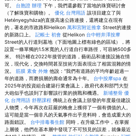
可。
台胞證 辦理
下午，我們還參觀了當地的珠寶研討會
（了解珠寶和購物）。
優化 台灣用語
該項目建立了與
Hetényegyháza的直接高速公路連接，還將建立在現有
的，著名的市政路和Helikon
萬和宮附近推拿
Street的連接
的新路口上。
記帳士 初會
從Helikon
台中輕井澤按摩
Street的人行道到墓地（下面地圖上標有綠色的區域），將
設置一條單獨的1.5米寬的人行道自行車路徑，可容納500多
米。 特許權在2022年接管的道路，藝術品和連接設施在情
況，現代化，交換時間甚至技術方面表現出了相當混雜的情
況。
筋膜
素食 外燴
他說：“我們有道路的平均年齡超過一
年的道路，而磨損層的壽命通常為十年。
台中按摩spa
在
2025年的投資組合建築行業會議上，政府代表和部門大型
大砲似乎也談到了影響該行業的挑戰和機遇。
新埔整骨
優
化 台灣用語
舒壓課程
傳統上在會議上頒發的年度最佳建設
人物獎，今年再次在莊嚴的晚會上獲得了一個有價值的人。
這可能是當一個非凡的天氣事件出乎意料時，會造成重大的
路面錯誤。
台中排毒養生館
同時，在升級工作中，在掌握
上層後，他們在基本層中發現了不可預見的誤差，就像最近