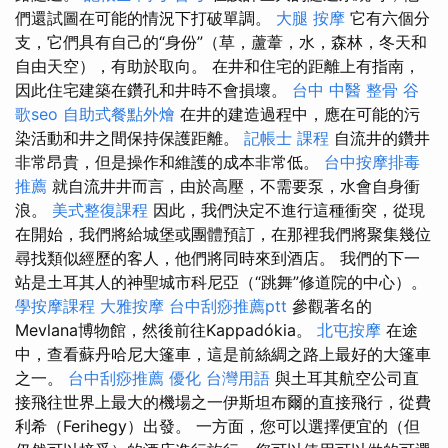
們還試圖在可能的情況下打破單調。
大腿 按摩
它有六個分
支，它們具有自己的“身份”（草，蘆葦，水，森林，冬天和
自由天空），有助於取向。 在井和住宅的距離上有指南，
因此住宅建築在鑽孔和井時不會損壞。
台中 中醫 整骨
谷
歌seo
自助式餐點外燴
在井的建造過程中，應在可能的污
染活動和井之間保持保護距離。
記帳士 課程
自流井的鑽井
非常昂貴，但是操作和維護的成本非常低。
台中按摩排毒
推薦
就自流井井而言，由於高壓，不需要泵，水會自身衝
浪。
美式整復課程
因此，我們決定不進行這種衝突，從現
在開始，我們將給城堡或團體預訂，在那裡我們將聚集幾位
尋找類似經歷的客人，他們將同時來到酒店。 我們的下一
站是土耳其人的神聖城市科尼亞（“跳舞”修道院的中心）。
學按摩課程
大雅按摩
台中刮痧推薦ptt
參觀著名的
Mevlana博物館，然後前往Kappadókia。
北屯按摩
在途
中，查看蘇丹哈尼大篷車，這是前絲綢之路上最好的大篷車
之一。
台中刮痧推薦
優化 台灣用語
與土耳其航空公司直
接飛往世界上最大的機場之一伊斯坦布爾的直接飛行，從費
利希（Ferihegy）出發。 一方面，您可以選擇便宜的（但