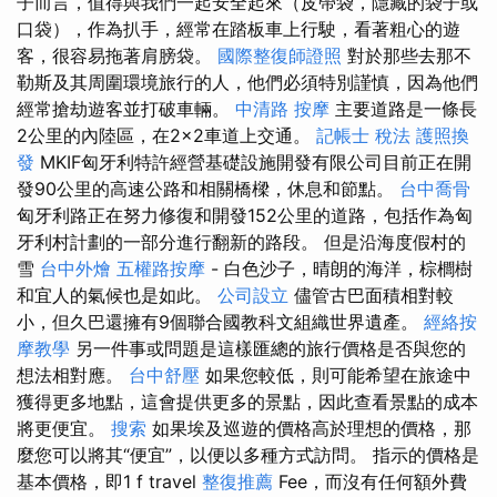
子而言，值得與我們一起安全起來（皮帶袋，隱藏的袋子或
口袋），作為扒手，經常在踏板車上行駛，看著粗心的遊
客，很容易拖著肩膀袋。
國際整復師證照
對於那些去那不
勒斯及其周圍環境旅行的人，他們必須特別謹慎，因為他們
經常搶劫遊客並打破車輛。
中清路 按摩
主要道路是一條長
2公里的內陸區，在2×2車道上交通。
記帳士 稅法
護照換
發
MKIF匈牙利特許經營基礎設施開發有限公司目前正在開
發90公里的高速公路和相關橋樑，休息和節點。
台中喬骨
匈牙利路正在努力修復和開發152公里的道路，包括作為匈
牙利村計劃的一部分進行翻新的路段。 但是沿海度假村的
雪
台中外燴
五權路按摩
- 白色沙子，晴朗的海洋，棕櫚樹
和宜人的氣候也是如此。
公司設立
儘管古巴面積相對較
小，但久巴還擁有9個聯合國教科文組織世界遺產。
經絡按
摩教學
另一件事或問題是這樣匯總的旅行價格是否與您的
想法相對應。
台中舒壓
如果您較低，則可能希望在旅途中
獲得更多地點，這會提供更多的景點，因此查看景點的成本
將更便宜。
搜索
如果埃及巡遊的價格高於理想的價格，那
麼您可以將其“便宜”，以便以多種方式訪問​​。 指示的價格是
基本價格，即1 f travel
整復推薦
Fee，而沒有任何額外費