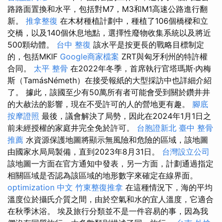
路路面置換和水平，包括對M7，M3和M1高速公路進行翻
新。
推拿整復
在木材種植計劃中，種植了106個橋樑和立
交橋，以及140個休息地點，選擇性廢物收集系統以及將近
500顆幼體。
台中 整復
該水平是按更長的戰略目標制定
的，包括MKIF
Google商家檔案
ZRT與匈牙利州的特許權
合同。
太平 整骨
在2022年冬季，首席執行官塔瑪斯·內梅
斯（TamásNémeth）在接受報紙的大型採訪中也詳細介紹
了。 據此，該國至少有50萬所有者可能會受到關於鑽井井
的大赦法的影響，現在不受許可的人的營地更有趣。
腳底
按摩證照
最後，議會解決了局勢，因此在2024年1月1日之
前未經授權的家庭井完全免於許可。
台胞證新北
臺中 整骨
推薦
水資源保護地圖將顯示無風險和危險的區域，該地圖
由國家水局局製備，直到2023年8月31日。
台灣設立公司
該地圖一方面在官方通知中發表，另一方面，計劃通過指定
相關區域是否認為該區域的地形數字來確定在線界面。
optimization 中文
竹東整復推拿
在這種情況下，海的平均
溫度位於攝氏介質之間，由於空氣和水的宜人溫度，它適合
在秋季沐浴。 埃及旅行分類並不是一件容易的事，因為我