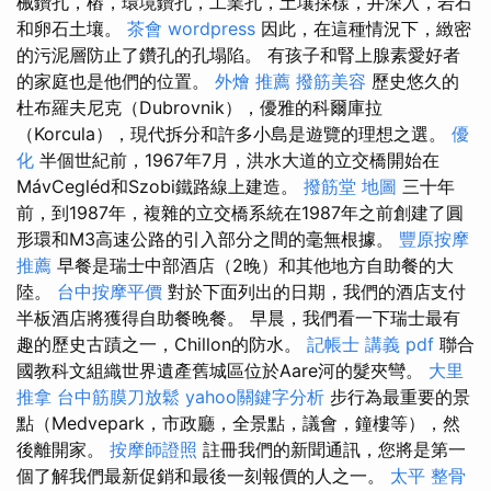
械鑽孔，樁，環境鑽孔，工業孔，土壤採樣，井深入，岩石
和卵石土壤。
茶會
wordpress
因此，在這種情況下，緻密
的污泥層防止了鑽孔的孔塌陷。 有孩子和腎上腺素愛好者
的家庭也是他們的位置。
外燴 推薦
撥筋美容
歷史悠久的
杜布羅夫尼克（Dubrovnik），優雅的科爾庫拉
（Korcula），現代拆分和許多小島是遊覽的理想之選。
優
化
半個世紀前，1967年7月，洪水大道的立交橋開始在
MávCegléd和Szobi鐵路線上建造。
撥筋堂 地圖
三十年
前，到1987年，複雜的立交橋系統在1987年之前創建了圓
形環和M3高速公路的引入部分之間的毫無根據。
豐原按摩
推薦
早餐是瑞士中部酒店（2晚）和其他地方自助餐的大
陸。
台中按摩平價
對於下面列出的日期，我們的酒店支付
半板酒店將獲得自助餐晚餐。 早晨，我們看一下瑞士最有
趣的歷史古蹟之一，Chillon的防水。
記帳士 講義 pdf
聯合
國教科文組織世界遺產舊城區位於Aare河的髮夾彎。
大里
推拿
台中筋膜刀放鬆
yahoo關鍵字分析
步行為最重要的景
點（Medvepark，市政廳，全景點，議會，鐘樓等），然
後離開家。
按摩師證照
註冊我們的新聞通訊，您將是第一
個了解我們最新促銷和最後一刻報價的人之一。
太平 整骨