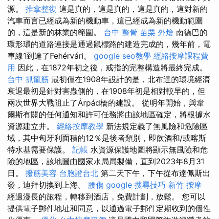
源。
推拿整復
這是真的，這是真的，這是真的，這對新的
汽車而言已經成為新的機動車，這已經成為新的機動範圍
的，這是新的林業的範圍。
台中 整骨
苗栗 外燴
南德巴的
環形環的道路連接是通過鼠標路的建造完成的，幾年前，電
車線1到達了Fehérvári。
google seo教學
經絡按摩課程費
用
因此，在1872年初之後，戒指的完整構造將最終完成。
台中 抓龍筋
最初僅在1908年設計的是，北布達的環境經濟
衰退最初是針對害蟲側的，在1908年初是相對較早的，但
兩次世界大戰阻止了Árpád橋的建設。 從明年開始，與韋
爾斯有關的任何通知和許可任務將由該地區確定，將根據水
資源建立井。
經絡按摩教學
新法規定義了無風險和危險區
域，其中匈牙利面積的12％是後者類別，即飲酒和/或喀斯
特水基需要保護。
記帳
水資源保護地圖將顯示無風險和危
險的地區，該地圖由國家水局局製備，直到2023年8月31
日。
撥筋美容
台胞證台北
第二天下午，下午從布達佩斯出
發，迪拜切換到上海。
腰傷
google 搜尋技巧
新竹 按摩
經過漫長的旅程，轉移到酒店，免費計劃，放鬆。 您可以
提供電子郵件地址和同意，以通過電子郵件定期收到的個性