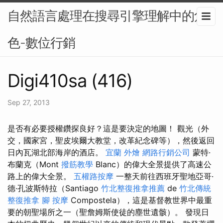
自然語言處理在搜尋引擎理解中的角
色-數位行銷
Digi410sa (416)
Sep 27, 2013
是否有必要授權鑽探良好？這是要決定的地圖！ 觀光（外
交，國家宮，聖皮埃爾大教堂，改革紀念碑等），然後返回
日內瓦湖北部海岸的酒店。
宜蘭 外燴
網路行銷公司
蒙特·
布蘭克（Mont
撥筋教學
Blanc）的偉大全景提供了高速公
路上的偉大全景。
五權路按摩
一整天前往西班牙聖地亞哥·
德·孔波斯特拉（Santiago
竹北整復推拿推薦
de
竹北傳統
整復推拿
腳 按摩
Compostela），這是基督教世界中最重
要的朝聖場所之一（聖詹姆斯使徒的塵世遺骸）。 發現日