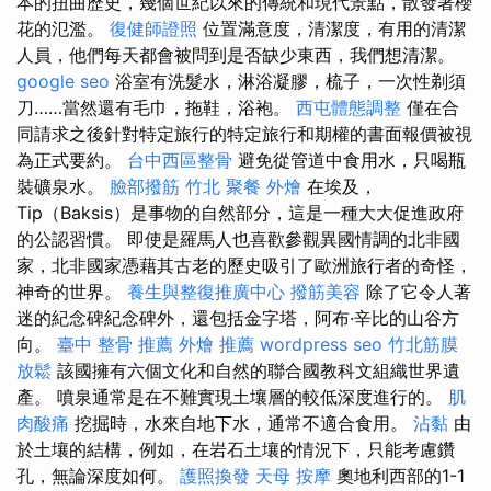
本的扭曲歷史，幾個世紀以來的傳統和現代景點，散發著櫻
花的氾濫。
復健師證照
位置滿意度，清潔度，有用的清潔
人員，他們每天都會被問到是否缺少東西，我們想清潔。
google seo
浴室有洗髮水，淋浴凝膠，梳子，一次性剃須
刀……當然還有毛巾，拖鞋，浴袍。
西屯體態調整
僅在合
同請求之後針對特定旅行的特定旅行和期權的書面報價被視
為正式要約。
台中西區整骨
避免從管道中食用水，只喝瓶
裝礦泉水。
臉部撥筋 竹北
聚餐 外燴
在埃及，
Tip（Baksis）是事物的自然部分，這是一種大大促進政府
的公認習慣。 即使是羅馬人也喜歡參觀異國情調的北非國
家，北非國家憑藉其古老的歷史吸引了歐洲旅行者的奇怪，
神奇的世界。
養生與整復推廣中心
撥筋美容
除了它令人著
迷的紀念碑紀念碑外，還包括金字塔，阿布·辛比的山谷方
向。
臺中 整骨 推薦
外燴 推薦
wordpress seo
竹北筋膜
放鬆
該國擁有六個文化和自然的聯合國教科文組織世界遺
產。 噴泉通常是在不難實現土壤層的較低深度進行的。
肌
肉酸痛
挖掘時，水來自地下水，通常不適合食用。
沾黏
由
於土壤的結構，例如，在岩石土壤的情況下，只能考慮鑽
孔，無論深度如何。
護照換發
天母 按摩
奧地利西部的1-1