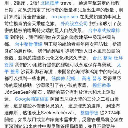
用，2張床，2張f
北區按摩
travel。 通過單擊選定的旅程
日期，如果您指定了旅行者的數量和兒童出生年的數量，則
計算將計算全部金額。
on page seo
在風景如畫的李河上
前往揚肖的全天乘船之旅。
外商設立公司
旅行者吸引了茂
密的植被的喀斯特尖端的驚人自然美景。
台中泰式按摩排
毒
到達後，我們將開始在天堂的道教建築中發現中國首
都。
台中整骨價錢
明王朝的統治者每年兩次拜訪我，祈禱
良好的農作物。 我們的經驗引導我們進入日本風景如畫的
景觀，並洞悉該國多元化文化和悠久歷史。
台北 整骨
杜拜
簽證
我們的小組旅行提供的經驗可以永遠保存為寶藏。
太
平 整骨
沙質和卵石海灘，未開發的海灣和潟湖中的每個人
都可以找到一些東西。
筋師傅
記帳士 高考 普考
亞得里亞
海的緩慢移動，沙灘吸引了有小孩的家庭。
撥筋教學
JónSeaSea的卵石，清晰的部分有利於潛水和水上運動
迷。
Google商家檔案
阿爾巴尼亞大陸的三分之二被山覆
蓋，這是那些不僅要休息的人，這是理想的選擇。 到達布
達佩斯，然後晚上Székesfehérvár。
整復學徒
從2024年
開始，如果啟用或宣布家庭水需求井，災難管理局將必須在
更深到於50米的井中與災難管理局聯繫，並且不需要許