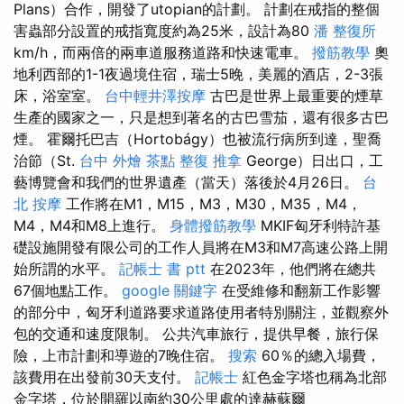
Plans）合作，開發了utopian的計劃。 計劃在戒指的整個
害蟲部分設置的戒指寬度約為25米，設計為80
潘 整復所
km/h，而兩倍的兩車道服務道路和快速電車。
撥筋教學
奧
地利西部的1-1夜過境住宿，瑞士5晚，美麗的酒店，2-3張
床，浴室室。
台中輕井澤按摩
古巴是世界上最重要的煙草
生產的國家之一，只是想到著名的古巴雪茄，還有很多古巴
煙。 霍爾托巴吉（Hortobágy）也被流行病所到達，聖喬
治節（St.
台中 外燴 茶點
整復 推拿
George）日出口，工
藝博覽會和我們的世界遺產（當天）落後於4月26日。
台
北 按摩
工作將在M1，M15，M3，M30，M35，M4，
M4，M4和M8上進行。
身體撥筋教學
MKIF匈牙利特許基
礎設施開發有限公司的工作人員將在M3和M7高速公路上開
始所謂的水平。
記帳士 書 ptt
在2023年，他們將在總共
67個地點工作。
google 關鍵字
在受維修和翻新工作影響
的部分中，匈牙利道路要求道路使用者特別關注，並觀察外
包的交通和速度限制。 公共汽車旅行，提供早餐，旅行保
險，上市計劃和導遊的7晚住宿。
搜索
60％的總入場費，
該費用在出發前30天支付。
記帳士
紅色金字塔也稱為北部
金字塔，位於開羅以南約30公里處的達赫蘇爾