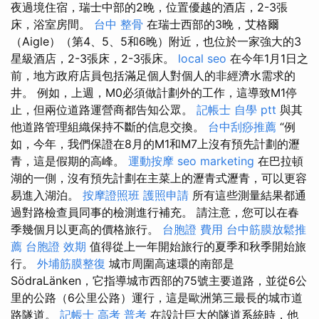
夜過境住宿，瑞士中部的2晚，位置優越的酒店，2-3張
床，浴室房間。
台中 整骨
在瑞士西部的3晚，艾格爾
（Aigle）（第4、5、5和6晚）附近，也位於一家強大的3
星級酒店，2-3張床，2-3張床。
local seo
在今年1月1日之
前，地方政府店員包括滿足個人對個人的非經濟水需求的
井。 例如，上週，M0必須做計劃外的工作，這導致M1停
止，但兩位道路運營商都告知公眾。
記帳士 自學 ptt
與其
他道路管理組織保持不斷的信息交換。
台中刮痧推薦
“例
如，今年，我們保證在8月的M1和M7上沒有預先計劃的瀝
青，這是假期的高峰。
運動按摩
seo marketing
在巴拉頓
湖的一側，沒有預先計劃在主菜上的瀝青式瀝青，可以更容
易進入湖泊。
按摩證照班
護照申請
所有這些測量結果都通
過對路檢查員同事的檢測進行補充。 請注意，您可以在春
季幾個月以更高的價格旅行。
台胞證 費用
台中筋膜放鬆推
薦
台胞證 效期
值得從上一年開始旅行的夏季和秋季開始旅
行。
外埔筋膜整復
城市周圍高速環的南部是
SödraLänken，它指導城市西部的75號主要道路，並從6公
里的公路（6公里公路）運行，這是歐洲第三最長的城市道
路隧道。
記帳士 高考 普考
在設計巨大的隧道系統時，他