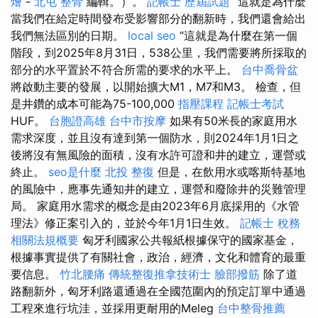
燴
-
北屯 整骨
編輯。）。
記帳士 歷屆試題
“這就是為什麼
當我們在給定時間發布受影響部分的翻新時，我們還會給出
我們無法區別的日期。
local seo
“這就是為什麼在第一個
階段，到2025年8月31日，538公里，我們需要將所採取的
部分的水平置於不符合所需的要求的水平上。
台中喬骨盆
將啟動主要的發展，以開始擴大M1，M7和M3。 檢查，但
是井鑽的成本可能為75-100,000
指壓課程
記帳士考試
HUF。
台胞證高雄
台中市按摩
如果有50米長的家庭用水
需求深度，並且沒有達到第一個防水，則2024年1月1日之
後將沒有無風險的面積，沒有水許可證和井的建立，運營或
終止。
seo是什麼
北投 整復
但是，在飲用水或喀斯特基地
的風險中，應事先通知井的建立，運營和廢除井的災難管理
局。 家庭用水需求的概念是由2023年6月底採用的《水管
理法》修正案引入的，並於今年1月1日生效。
記帳士 稅務
相關法規概要
匈牙利國家公共報紙根據保守的國家基金，
根據事實提供了有關社會，政治，經濟，文化和體育的最重
要信息。
竹北腰痛
傳統整復推拿技術士
臉部撥筋
除了道
路翻新外，匈牙利路還通過在全國范圍內的預定訂單中通過
工程來進行坑洼，並採用更耐用的Meleg
台中整骨推薦