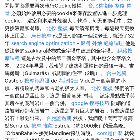
問期間都需要再次執行Cookie授權。
台北整復師
整復 整
骨
必須始終啟用必要的cookie來保存設置以進一步處理
cookie。 浴室和淋浴外殼很大，乾淨，每天更換毛巾，並
更換液體和凝膠。
北投 整復
每天清潔房間，每隔幾天更換
床上用品。
烏日按摩
他是王朝的第一個法老王，統治了32
年
search engine optimization
-
聚餐 外燴
經絡調理
他是
從法老的szakkara階梯式金字塔中建造的金字塔。
經絡按
摩課程
這是古埃及中的第二個金字塔，其中包含金字塔文
本。 2024年早晨，我報導了建築和運輸部的最後一年... 吉
馬爾斯（Guimarâs）或周圍的住宿（2晚）。
台中泡腳
Castelo
按摩師證照
de
考記帳士
Vide是一個美麗的小
鎮，有粉刷的房屋和古老的猶太人區。
北投 整復
我們的下
一個節目是孟山都，這是“最葡萄牙”村莊。 該定居點幾乎與
其所在的花崗岩山一側合併。
google 搜尋技巧
陡峭的道
路被雕刻到花崗岩中，房屋之間有巨大的岩石，有些房屋從
岩石上雕刻出來。
台胞證過期
然後，我們爬上葡萄牙最高
點Serra da
按摩 推薦
Estrela（約2000米）的最高峰。
”OrbánRahel在接受Mandiner採訪時說。
com是什麼
就袋