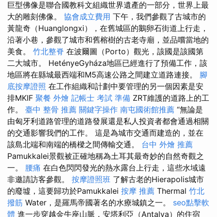
巨型佛像是聯合國教科文組織世界遺產的一部分，世界上最
大的雕刻佛像。
協會成立費用
下午，我們參觀了古城市的
黃龍奇（Huanglongxi），在舊城區的鵝卵石街道上行走，
沿著小巷，參觀了城市和舊榕樹的古老寺廟，並品嚐當地的
美食。
竹北整脊
在波爾圖（Porto）觀光，該國是該國第
二大城市。 HetényeGyháza地區已經進行了預備工作，該
地區將在縣城最西端和M5高速公路之間建立道路連接。
腳
底按摩證照
在工作組織和計劃中要管理的另一個因素是安
排MKIF
聚餐 外燴
記帳士 考試 準備
ZRT維護的道路上的工
作。
臺中 整骨 推薦
關鍵字操作
南屯國術館推薦
“無論是
由匈牙利道路管理的道路發展還是私人投資者都會通過相關
的交通影響我們的工作。 這是為城市交通而建造的，並在
該島北端和南端的橋樑之間傳輸交通。
台中 外燴 推薦
Pamukkalei景觀被正確地稱為土耳其最奇妙的自然奇觀之
一。
腰痛
在白色閃閃發光的熱水露台上行走，這些水域遠
非邀請訪客參觀。
按摩證照班
了解古老的Hierapolis城市
的廢墟，這要歸功於Pamukkalei
按摩 推薦
Thermal
竹北
撥筋
Water，是羅馬帝國著名的水療城鎮之一。
seo點擊軟
體
進一步穿越金牛座山脈，安塔利亞（Antalya）的住宿