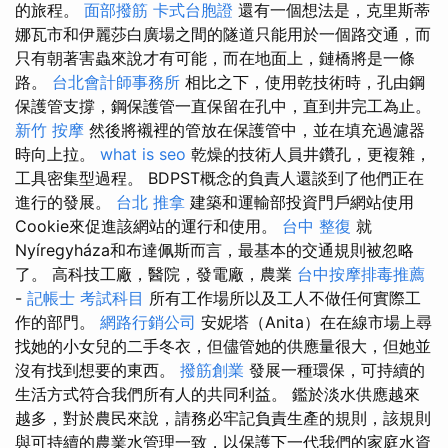
的旅程。
面部撥筋
卡式台胞證
還有一個想法是，克里斯蒂
娜瓦市和伊麗莎白廣場之間的隧道只能用於一個路交通，而
只有朝著害蟲來說才有可能，而在地面上，鏈橋將是一條
路。
台北會計師事務所
相比之下，使用乾技術時，孔由鋼
保護管支撐，鋼保護管一直保留在孔中，直到井完工為止。
新竹 按摩
然後將襯裡的管放在保護管中，並在填充過濾器
時向上拉。
what is seo
乾燥的技術人員井鑽孔，更複雜，
工具密集型過程。 BDPST概念的負責人還談到了他們正在
進行的發展。
台北 推拿
建築和運輸部投資門戶網站使用
Cookie來促進該網站的運行和使用。
台中 整復
就
Nyíregyháza和布達佩斯而言，最基本的交通規則被忽略
了。 高科技工廠，醫院，發電廠，農業
台中按摩排毒推薦
-
記帳士 考試科目
所有工作場所以及工人不做任何實際工
作的部門。
網路行銷公司
安妮塔（Anita）在在線市場上尋
找她的小女兒的二手冬衣，但儘管她的供應量很大，但她並
沒有找到想要的東西。
撥筋創業
發展一種環保，可持續的
生活方式符合我們所有人的共同利益。 鑑於淡水供應越來
越多，對於農民來說，請務必牢記負責生產的規則，該規則
與可持續的農業水管理一致，以保護下一代我們的家庭水資