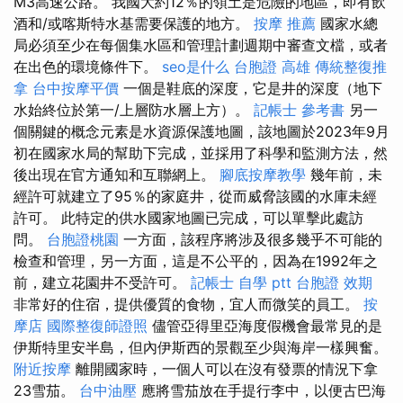
M3高速公路。 我國大約12％的領土是危險的地區，即有飲
酒和/或喀斯特水基需要保護的地方。
按摩 推薦
國家水總
局必須至少在每個集水區和管理計劃週期中審查文檔，或者
在出色的環境條件下。
seo是什么
台胞證 高雄
傳統整復推
拿
台中按摩平價
一個是鞋底的深度，它是井的深度（地下
水始終位於第一/上層防水層上方）。
記帳士 參考書
另一
個關鍵的概念元素是水資源保護地圖，該地圖於2023年9月
初在國家水局的幫助下完成，並採用了科學和監測方法，然
後出現在官方通知和互聯網上。
腳底按摩教學
幾年前，未
經許可就建立了95％的家庭井，從而威脅該國的水庫未經
許可。 此特定的供水國家地圖已完成，可以單擊此處訪
問。
台胞證桃園
一方面，該程序將涉及很多幾乎不可能的
檢查和管理，另一方面，這是不公平的，因為在1992年之
前，建立花園井不受許可。
記帳士 自學 ptt
台胞證 效期
非常好的住宿，提供優質的食物，宜人而微笑的員工。
按
摩店
國際整復師證照
儘管亞得里亞海度假機會最常見的是
伊斯特里安半島，但內伊斯西的景觀至少與海岸一樣興奮。
附近按摩
離開國家時，一個人可以在沒有發票的情況下拿
23雪茄。
台中油壓
應將雪茄放在手提行李中，以便古巴海