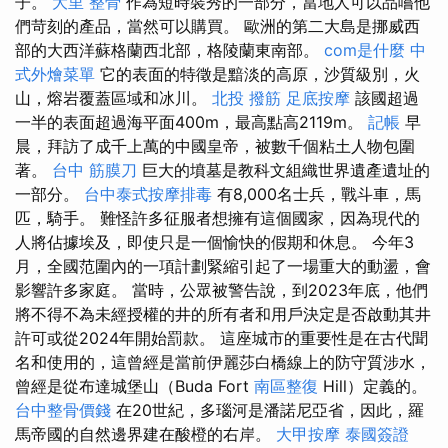
子。
大里 整骨
作為短時裝秀的一部分，當地人可以品嚐他
們苛刻的產品，當然可以購買。 歐洲的第二大島是挪威西
部的大西洋蘇格蘭西北部，格陵蘭東南部。
com是什麼
中
式外燴菜單
它的表面的特徵是黯淡的高原，沙質級別，火
山，熔岩覆蓋區域和冰川。
北投 撥筋
足底按摩
該國超過
一半的表面超過海平面400m，最高點高2119m。
記帳
早
晨，拜訪了成千上萬的中國皇帝，被數千個粘土人物包圍
著。
台中 筋膜刀
巨大的墳墓是教科文組織世界遺產遺址的
一部分。
台中泰式按摩排毒
有8,000名士兵，戰斗車，馬
匹，騎手。 難怪許多征服者想擁有這個國家，因為現代的
人將佔據埃及，即使只是一個愉快的假期和休息。 今年3
月，全國范圍內的一項計劃緊縮引起了一場重大的動盪，會
影響許多家庭。 當時，公眾被警告說，到2023年底，他們
將不得不為未經授權的井的所有者和用戶決定是否啟動其井
許可或從2024年開始罰款。 這座城市的重要性是在古代聞
名和使用的，這曾經是當前伊麗莎白橋線上的防守質涉水，
曾經是從布達城堡山（Buda Fort
南區整復
Hill）定義的。
台中整骨價錢
在20世紀，多瑙河是潘諾尼亞省，因此，羅
馬帝國的自然邊界建在酸橙的右岸。
大甲按摩
泰國簽證