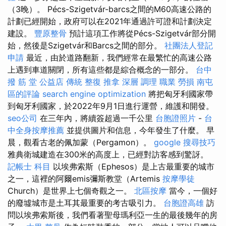
（3晚）。 Pécs-Szigetvár-barcs之間的M60高速公路的
計劃已經開始，政府可以在2021年通過許可證和計劃決定
建設。
豐原整骨
預計這項工作將從Pécs-Szigetvár部分開
始，然後是Szigetvár和Barcs之間的部分。
社團法人登記
申請
最近，由於道路翻新，我們經常在最繁忙的高速公路
上遇到車道關閉，所有這些都是綜合概念的一部分。
台中
撥 筋 堂 公益店 傳統 整復 推拿 深層 調理 職業 勞損 南屯
區的評論
search engine optimization
將把匈牙利國家帶
到匈牙利國家，於2022年9月1日進行運營，維護和開發。
seo公司
在三年內，將續簽超過一千公里
台胞證照片
-
台
中全身按摩推薦
並提供圖片和信息，今年發生了什麼。 早
晨，觀看古老的佩加蒙（Pergamon）。
google 搜尋技巧
雅典衛城建造在300米的高度上，已經對訪客感到驚訝。
記帳士 科目
以埃弗索斯（Ephesos）是上古最重要的城市
之一，這裡的阿爾emis彌斯教堂（Artemis
按摩學徒
Church）是世界上七個奇觀之一。
北區按摩
當今，一個好
的廢墟城市是土耳其最重要的考古吸引力。
台胞證高雄
訪
問以埃弗索斯後，我們看著聖母瑪利亞一生的最後幾年的房