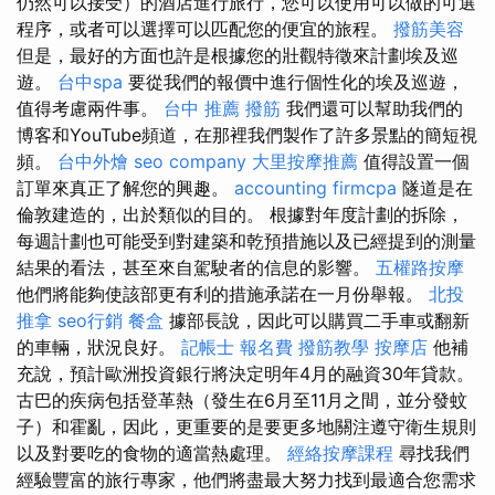
仍然可以接受）的酒店進行旅行，您可以使用可以做的可選
程序，或者可以選擇可以匹配您的便宜的旅程。
撥筋美容
但是，最好的方面也許是根據您的壯觀特徵來計劃埃及巡
遊。
台中spa
要從我們的報價中進行個性化的埃及巡遊，
值得考慮兩件事。
台中 推薦 撥筋
我們還可以幫助我們的
博客和YouTube頻道，在那裡我們製作了許多景點的簡短視
頻。
台中外燴
seo company
大里按摩推薦
值得設置一個
訂單來真正了解您的興趣。
accounting firmcpa
隧道是在
倫敦建造的，出於類似的目的。 根據對年度計劃的拆除，
每週計劃也可能受到對建築和乾預措施以及已經提到的測量
結果的看法，甚至來自駕駛者的信息的影響。
五權路按摩
他們將能夠使該部更有利的措施承諾在一月份舉報。
北投
推拿
seo行銷
餐盒
據部長說，因此可以購買二手車或翻新
的車輛，狀況良好。
記帳士 報名費
撥筋教學
按摩店
他補
充說，預計歐洲投資銀行將決定明年4月的融資30年貸款。
古巴的疾病包括登革熱（發生在6月至11月之間，並分發蚊
子）和霍亂，因此，更重要的是要更多地關注遵守衛生規則
以及對要吃的食物的適當熱處理。
經絡按摩課程
尋找我們
經驗豐富的旅行專家，他們將盡最大努力找到最適合您需求