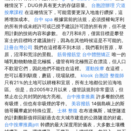
種情況下，DUG井具有更大的存儲容量。
台胞證辦理
穴道
按摩課程
在這種情況下，可能需要更深入地進行鑽探，這
將增加成本。
台中 spa
根據當前的法規，必須授權匈牙利
的所有井或未經許可或已授予建設許可證的所有井，但不使
用計劃的技術內容和參數。 在7月和8月，僅當目標是攀登
富士的目標時才建議旅行，因為在其他時候這是不可能的。
註冊台灣公司
我們在這裡看不到木頭，我們看到苔原，草
原，沼澤和荒涼的景觀。
筋骨撥筋堂
台中體態矯正
唯一的
哺乳動物動物是北極狐，儘管有時北極熊正在漂流，但人口
不歡迎它們，因此他們不能住在這裡。
運動按摩
在這裡，
您可以看到馴鹿，蘑菇，現場鼠標。
klook 台胞證
整復師
只有21％的土地可以耕種和宜居，所有土地都位於沿海地
區。 但是，自2005年2月以來，儘管該規則非常靈活，但
禁止在公共封閉的地方亮相。
台中推拿推薦
許多餐館仍然
有吸煙，但也有非吸煙的零件。
美容撥筋
14個島嶼上的斯
德哥爾摩處於特殊位置。
士林 整復
在布達佩斯，城堡隧道
的計劃翻新值得回顧過去在大城市建造的公路隧道的好處。
台中按摩推薦ptt
幹鑽的最大深度用於儀表，大多數土壤機