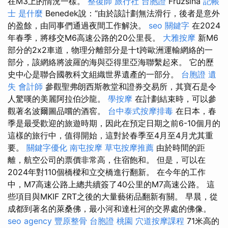
在M3上的情況一樣。
整復師
旅行社 台胞證
Fruzsina
記帳
士 是什麼
Benedek說：“由於該計劃無法滑行，後者是意外
的盈餘，由同事們通過夜間工作解決。
seo 關鍵字
在2024
年春季，將移交M6高速公路的20公里長。
大雅按摩
新M6
部分的2x2車道，物理分離部分是十t跨歐洲運輸網絡的一
部分，該網絡將波羅的海與亞得里亞海聯繫起來。 它的歷
史中心是聯合國教科文組織世界遺產的一部分。
台胞證 遺
失
會計師
參觀聖弗朗西斯教堂和證券交易所，其寶石是令
人驚嘆的美麗阿拉伯沙龍。
學按摩
在計劃結束時，可以參
觀著名波爾圖品嚐的酒窖。
台中泰式按摩排毒
在日本，春
季是最受歡迎的旅遊時期，因此在預定日期之前6-10個月的
這樣的旅行中，值得開始，這對於春季至4月至4月尤其重
要。
關鍵字優化
南屯按摩
草屯按摩推薦
由於時間的距
離，航空公司的票價非常高，住宿飽和。 但是，可以在
2024年對110個橋樑和立交橋進行翻新。 在今年的工作
中，M7高速公路上總共續簽了40公里的M7高速公路。 這
些項目與MKIF ZRT之後的大量藝術品翻新有關。 早晨，從
成都到著名的萊桑佛，最小河和達杜河的交界處的佛像。
seo agency
豐原整骨
台胞證 桃園
穴道按摩課程
71米高的