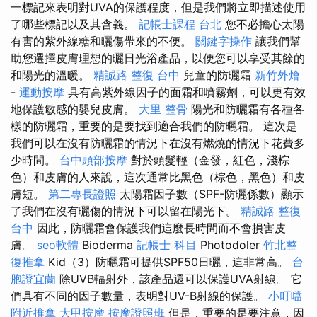
一標記來表明對UVA的保護程度，但是我們將立即描述使用
了哪些標記以及其含義。
記帳士課程 台北
您不必擔心太陽
有害的紫外線糖和曬傷帶來的不便。
關鍵字操作
讓我們幫
助您選擇皮膚理想的曬日光浴產品，以便您可以享受其餘的
和陽光的溫暖。
精誠路 整復 台中
兒童的防曬霜
新竹外燴
-
運動按摩
具有高紫外線因子的面霜和噴霧劑，可以更有效
地保護敏感的嬰兒皮膚。
大里 整骨
陽光和防曬霜有各種各
樣的防曬霜，重要的是要找到適合我們的防曬霜。 這次是
我們可以在沒有防曬霜的情況下在沒有燃燒的情況下花費多
少時間。
台中頭部按摩
對於頭髮輕（金發，紅色，淺棕
色）和皮膚的人來說，這次通常比黑色（棕色，黑色）和皮
膚短。
第二專長證照
太陽霜因子數（SPF-防曬係數）顯示
了我們在沒有曬傷的情況下可以留在陽光下。
精誠路 整復
台中
因此，防曬霜會保護我們這麼長時間而不會損害皮
膚。
seo軟體
Bioderma
記帳士 科目
Photodoler
竹北整
復推拿
Kid（3）防曬霜可提供SPF50日曬，這非常高。
台
胞證宜蘭
除UVB輻射外，該產品還可以保護UVA射線。 它
們具有不同的因子數量，表明對UV-B射線的保護。
小叮噹
附近推拿
大甲按摩
按摩證照班
但是，重要的是要注意，因