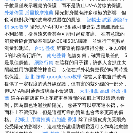
子數量僅表示曬傷的保護，而不是防止UV-A射線的保護。
外燴佈置
后里按摩推薦
陽光對身體有許多積極的影響，但
也可能對我們的皮膚構成潛在的風險。
記帳士 試題
網路行
銷
seo教學
陽光UV-A和UV-B射線可能會對皮膚細胞產生
不利影響，從長遠來看甚至可能引起皮膚癌。 在有意識的
消費者協會實驗室測試的30和50防曬霜，並進行了無數的
測量和測試。
台北 整復
所審查的標準獲得分數，並以0到
5的比例進行評估。
南屯整骨
無論如何，確實是最差的，5
是最佳價值。
網路行銷
在這樣的日子裡，許多人會抓住太
陽鏡並用防曬霜塗抹自己，以便在戶外花費更長的時間時提
供保護。
新北 按摩
google seo教學
儘管大多數窗戶玻璃
提供了一定程度的紫外線保護，但有害的紫外線的一部分，
但UV-A輻射通過玻璃而不會過濾。
大里推拿
高雄 外燴 推
薦
這在在商店窗戶上花費更長時間的衣服上可以清楚地看
到，因為顏色逐漸脫離陽光。 您甚至可以穿著連衣裙，在
面料上不留痕跡，但是這種可靠的質量也會帶來更高的價
格。
記帳士 用書推薦
台胞證 香港
除了保護皮膚免受陽光
免受陽光的影響外，這種紋身護理防曬霜還可以作為治愈體