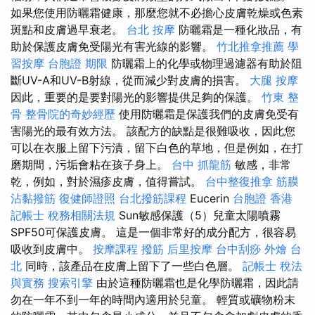
如果您使用防曬霜健康，那麼您就不必擔心皮膚乾燥或色素
斑點和皮膚過早衰老。
台北 按摩
防曬霜是一種化妝品，有
助於保護皮膚免受陽光有害光線的影響。
竹北推拿推薦
學
習按摩
台胞證 期限
防曬霜上的化學或物理過濾器有助於阻
斷​​UV-A和UV-B射線，從而減少對皮膚的損害。
大腿 按摩
因此，重要的是要對陽光的影響提供足夠的保護。
竹東 整
骨
整骨院的奇妙經歷
使用防曬霜是保護我們的皮膚免受有
害陽光的最有效方法。 該配方的缺點是很難吸收，因此您
可以在衣服上留下污漬，留下白色的草地，但是例如，在打
磨期間，污垢會粘在孩子身上。
台中 抓龍筋
敏感，非常
乾，例如，對於濕疹皮膚，值得嘗試。
台中整復推拿
筋膜
沾黏撥筋
復健師證照
台北撥筋課程
Eucerin
台胞證 香港
記帳士 稅務相關法規
Sun敏感保護（5）兒童太陽噴霧
SPF50可保護皮膚。 這是一個非常好的成分配方，很容易
吸收到皮膚中。
按摩課程
撥筋
后里按摩
台中刮痧
外燴 台
北
同時，該產品在皮膚上留下了一些白色層。
記帳士 稅法
與實務
搜索引擎
由於這種防曬霜也是化學防曬霜，因此請
勿在一年不到一年的時間內適用於兒童。 輕質或礦物粉末