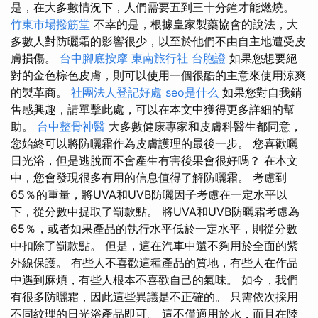
是，在大多數情況下，人們需要五到三十分鐘才能燃燒。
竹東市場撥筋堂
不幸的是，根據皇家製藥協會的說法，大
多數人對防曬霜的影響很少，以至於他們不由自主地遭受皮
膚損傷。
台中腳底按摩
東南旅行社 台胞證
如果您想要絕
對的金色棕色皮膚，則可以使用一個很酷的主意來使用涼爽
的製革商。
社團法人登記好處
seo是什么
如果您對自我銷
售感興趣，請單擊此處，可以在本文中獲得更多詳細的幫
助。
台中整骨神醫
大多數健康專家和皮膚科醫生都同意，
您始終可以將防曬霜作為皮膚護理的最後一步。 您喜歡曬
日光浴，但是逃脫而不會產生有害後果會很好嗎？ 在本文
中，您會發現很多有用的信息值得了解防曬霜。 考慮到
65％的重量，將UVA和UVB防曬因子考慮在一定水平以
下，從分數中提取了罰款點。 將UVA和UVB防曬霜考慮為
65％，或者如果產品的執行水平低於一定水平，則從分數
中扣除了罰款點。 但是，這在汽車中還不夠用於全面的紫
外線保護。 有些人不喜歡這種產品的質地，有些人在作品
中遇到麻煩，有些人根本不喜歡自己的氣味。 如今，我們
有很多防曬霜，因此這些異議是不正確的。 只需依次採用
不同紋理的日光浴產品即可。 這不僅適用於水，而且在陸