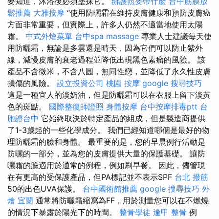
要知道，沐浴後必須塗抹它。
辦護照要帶什麼
台中筋膜放
鬆推薦
大雅按摩
“使用防曬霜在維持皮膚健康和預防皮膚癌
方面非常重要，但實際上，許多人仍然不適當地使用太陽
霜。
中式外燴菜單
台中spa
massage
專業人士建議每天使
用防曬霜，無論是多雲還是晴天，因為它們可以防止紫外
線，減慢皮膚的衰老過程並降低出現黑色素瘤的風險。 該
產品不含微米，不含八圓，無同性戀，並降低了永久性皮膚
損傷的風險。
設立投資公司
桃園 按摩
google 搜尋技巧
這是一種宜人的淡奶油，但是防曬霜可以在衣服上留下淡黃
色的斑點。
國際整復師證照
身體按摩
台中按摩排毒ptt
台
胞證台中
它始終取決於特定產品的組成，但是製造商提供
了1-3歲起的一些化學成分。 我們已經知道哪個是最好的物
理防曬霜的臉和身體。 最重要的是，您的早晨例行活動是
防曬的一部分，並為您的皮膚提供大量的保護基礎。 讓防
曬霜的臉適用於通常的例程，例如刷早餐。 因此，儘管現
在有更高的受保護產品，但PA標記並不表示SPF
台北 撥筋
50的出色UVA保護。
台中國術館推薦
google 搜尋技巧
外
燴 宜蘭
通常將防曬霜縮寫為FF，用於測量您可以在不燃燒
的情況下暴露於陽光下的時間。
整骨學徒
逢甲 整骨
例