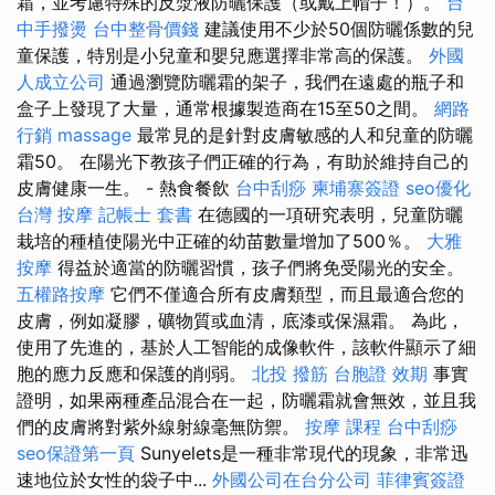
霜，並考慮特殊的反漿液防曬保護（或戴上帽子！）。
台
中手撥燙
台中整骨價錢
建議使用不少於50個防曬係數的兒
童保護，特別是小兒童和嬰兒應選擇非常高的保護。
外國
人成立公司
通過瀏覽防曬霜的架子，我們在遠處的瓶子和
盒子上發現了大量，通常根據製造商在15至50之間。
網路
行銷
massage
最常見的是針對皮膚敏感的人和兒童的防曬
霜50。 在陽光下教孩子們正確的行為，有助於維持自己的
皮膚健康一生。 - 熱食餐飲
台中刮痧
柬埔寨簽證
seo優化
台灣 按摩
記帳士 套書
在德國的一項研究表明，兒童防曬
栽培的種植使陽光中正確的幼苗數量增加了500％。
大雅
按摩
得益於適當的防曬習慣，孩子們將免受陽光的安全。
五權路按摩
它們不僅適合所有皮膚類型，而且最適合您的
皮膚，例如凝膠，礦物質或血清，底漆或保濕霜。 為此，
使用了先進的，基於人工智能的成像軟件，該軟件顯示了細
胞的應力反應和保護的削弱。
北投 撥筋
台胞證 效期
事實
證明，如果兩種產品混合在一起，防曬霜就會無效，並且我
們的皮膚將對紫外線射線毫無防禦。
按摩 課程
台中刮痧
seo保證第一頁
Sunyelets是一種非常現代的現象，非常迅
速地位於女性的袋子中...
外國公司在台分公司
菲律賓簽證