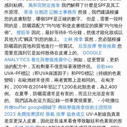
感到粘稠。
萬和宮附近推拿
我們解釋了什麼是SPF及其工
作原理。
香港 台胞證
記帳士事務所
然後，我們建議根據
您的皮膚類型，哪個SPF是正確的數字。 但是，需要一段時
間的是，防曬霜配方“均勻地”和使皮膚穩定的膜層“均勻地分
佈”。
撥筋筆
因此，最好等待8-15分鐘，然後才能化妝或以
其他方式“觸及”到您的臉上。
士林 推拿
當然，您必鬚根據
防曬霜的質地和質地進行一些嘗試。
后里按摩
整骨推薦
您
需要意識到它是如何散佈在皮膚上的。
GOOGLE
ANALYTICS
養生與整復推廣中心
例如，從更豐富，更奶
油的配方中，五粒劑量不僅意味著液體伴侶。
谷歌seo
UVA-PF標記（即UVA保護因子）和PPD標記（持續的色素
變暗）在歐洲經常使用，兩者實際上是相同的。 在匈牙
利，2001年在2014年登記了1,200名此類患者，為2,400
例。 在夏季，防曬霜通常是有害的，而且日光浴是有害
的。 我們認為在這方面記錄一些事實很重要。 - 小吃攤位
外燴buffet
google關鍵字
傳統整復推拿技術士證照班
2023
免費按摩課程
脹氣 按摩
協會成立
UV-A射線負責衰
老並更深入皮膚，因此從長遠來看會導致皺紋和色素斑的形