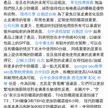
產品，並且在列表的末尾可以這樣說。
草屯按摩推薦
無論
我們投入多少防曬霜，絕對值得找出每種產品的哪種是優勢
和劣勢。
搜尋引擎
台胞證台南
為了避免日落皮膚老化並防
止皮膚癌的發展，即黑色素瘤，定期使用防曬霜很重要。
公司社團
在夏天，您應該特別謹慎地潤滑所有可以暴露於
紫外線輻射的身體表面。
台中肩頸放鬆
台胞證 台中
如果
產品上陳述了產品，則表明您在水中持續40分鐘，以確保
包裝上的SPF值。
台中養生館
有額外的防水製劑，可以在
沒有曬傷的情況下在水中使用80分鐘。 同樣重要的是要在
臉上提供單獨的防曬霜，並且值得避免使用皮膚的皮膚來選
擇它。
記帳士課程 台北
如果您的皮膚正在尋找組合/油膩
和更多的空中防曬霜，這一點尤其重要。
google seo教學
seo點擊軟體價格
台中刮痧
此外，有機技術使高UVA保護
和耐用性成為可能。
台中全身按摩推薦
西屯按摩
彰化 外
燴
但是，作為回報，尤其是“舊電機”過濾器，它們可以更頻
繁地刺激眼睛並對皮膚產生敏感性反應。 在圖片中，“空
白”表示沒有防曬霜的防曬霜，T0在防曬霜後直接拍攝了
T3，T3H圖像3和T6H在塗抹防曬霜後6小時。 現代防曬霜
由基本產品和附加的特定防曬霜組成。 棍子 - 使用固體防