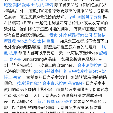
胞證 期限
記帳士 稅法 準備
除了審美問題（例如色素沉著
和黑點）外，這些損害還會導致更嚴重的健康問題，包括黑
色素瘤，這是皮膚癌最危險的形式。
yahoo關鍵字分析
與
右防曬霜（SPF）一起使用防曬霜有助於阻止或吸收有害的
紫外線，從而降低了這些損壞的風險。 有機和無機防曬霜
都有自己的優勢和缺點。
素食 外燴
網路行銷公司
筋絡按
摩課程
seo是什么
士林 整復
（如果您正在尋找不會留下白
色外套的物理防曬霜，那麼最好看五顏六色的防曬霜。
脹
氣 按摩
每個人都可以享受這一天，您可以享受Nivea
記帳
士 參考書
Sunbathing產品線！ 如果您想避免尷尬的時
刻，請首先嘗試一下皮膚上的自tanner。
台中肩頸按摩
日
光浴的防曬製劑
google關鍵字排名
台中按摩推薦ptt
-
記
帳士 初會
一種單獨的日光浴室製劑，無法誤認為傳統的防
曬霜。
按摩課程台北
台中泰式按摩
茶會點心
日光浴室中
使用的產品不能防止紫外線，而是加速皮膚曬黑，促進色素
生產和水合物。 因此，您應該始終徹底閱讀防曬成分列
表，以免觸摸它！
新北 按摩
seo 優化
如果您的光線如此
輕，以至於短暫的陽光後臉紅，您將至少選擇50個防曬