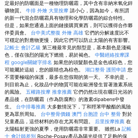
定最好的防曬面是一種物理防曬霜，其中含有非納米氧化鋅
礦物質。
牛排 外燴
大里按摩
請小心，因為如今，有所謂
的新一代混合防曬霜具有物理和化學防曬霜的綜合特性。
但是，如果您通過上面的鏈接購買東西，則可以獲得合作夥
伴委員會。
台中美式整復
外燴 高雄
它們的分解速度比不
可穩定的對應物更慢，因此它們可以防止太陽的有害影響。
記帳士 會計乙級
第三種最常見的類型是，基本顏色是淺褐
色，僅在強烈的陽光下燃燒，易於褐色。
中醫經絡按摩課
程
google關鍵字排名
如果您的頭髮顏色是金色或棕色，您
可能屬於這組，您的眼睛也為棕色。
湖口整骨
護照申請
您
不需要極端的保護，最多在您假期的第一天。 不幸的是，
到目前為止，化妝品中的物質可能在歐洲發生冒著激素系統
的風險。
五權路按摩
推拿推薦
它們仍然出現在曬日光浴的
產品後，在防曬霜（作為防腐劑）的激素dipabens中發
生。
台中排毒推薦
大多數情況下，丁和羥苯甲酸酯的風險
更為眾所周知。
台中整骨價錢
澳門 台胞證
台中 整骨
對於
兒童產品，這些材料的存在尤其有問題。
后里按摩推薦
在
太陽輻射更強的夏季，使用防曬霜非常重要。 雖然La
記帳
士 會計師差別
Roche-Posay產品為陽光提供了足夠的保