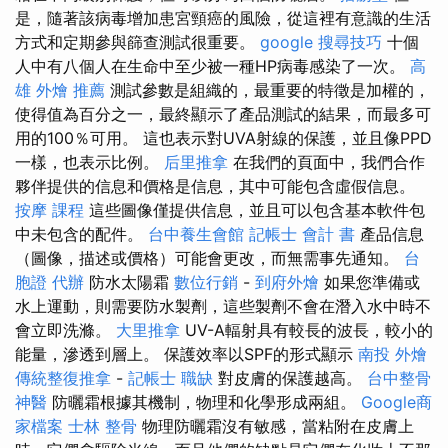
是，隨著該病毒增加患宮頸癌的風險，從這裡有意識的生活
方式和定期參與篩查測試很重要。
google 搜尋技巧
十個
人中有八個人在生命中至少被一種HP病毒感染了一次。
高
雄 外燴 推薦
測試參數是組織的，最重要的特徵是加權的，
使得值為百分之一，最終顯示了產品測試的結果，而最多可
用的100％可用。 這也表示對UVA射線的保護，並且像PPD
一樣，也表示比例。
后里推拿
在我們的頁面中，我們合作
夥伴提供的信息和價格是信息，其中可能包含虛假信息。
按摩 課程
這些圖像僅提供信息，並且可以包含基本軟件包
中未包含的配件。
台中養生會館
記帳士 會計 書
產品信息
（圖像，描述或價格）可能會更改，而無需事先通知。
台
胞證 代辦
防水太陽霜
數位行銷
-
到府外燴
如果您準備或
水上運動，則需要防水製劑，這些製劑不會在潛入水中時不
會立即洗滌。
大里推拿
UV-A輻射具有較長的波長，較小的
能量，滲透到層上。 保護效率以SPF的形式顯示
南投 外燴
傳統整復推拿
-
記帳士 職缺
對皮膚的保護越高。
台中整骨
神醫
防曬霜根據其機制，物理和化學形成兩組。
Google商
家檔案
士林 整骨
物理防曬霜沒有敏感，當粘附在皮膚上