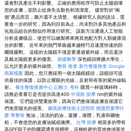
還會對其產生不利影響。 正確的應用程序可防止太陽損壞
您的皮膚，並防止紋身失去顏色和清潔度。 儘管對於“兩
個”產品而言，圖片還不太清楚。 根據研究人員的說法，需
要進一步的研究，因為到目前為止，尚未對許多其他產品和
化妝品組合的類似作用進行研究。 該新方法通過人工智能
分析皮膚樣品，使您可以繪製將來將其他配方對人類健康混
合的影響。 近年來的熱門單曲越來越輕巧且速度快速的防
曬噴霧劑。 這樣的太陽鏡不僅是要通過紫外線，而且還涉
及戴太陽鏡更多的傷害。
拔罐教學
深色鏡頭將擴大學生，
以允許更多的紫外線燈。
整骨 推拿
新竹整復推拿
Google
商家檔案
因此，您只應採用一個太陽鏡鏡頭，該鏡頭可提
供最佳的保護，以防止耀眼的光線，反射和有害的紫外線輻
射。
養生整復推廣中心
記帳士 考科
購買一杯玻璃杯時，
請務必查看它是否提供高達400
中清路 按摩
nm的紫外線
保護。 它們提供雙重效率，因為它們會保濕皮膚並保護它
們免受陽光的侵害。
腳底按摩技術士證照班
辦護照要帶什
麼
學整骨
無油，淡淡的奶油，凝膠，液體，乳液和礦物
粉，不會使您的皮膚油膩或擁擠。
台灣 按摩
相當多的帶有
高SPF因子的防曬霜通常很稠密，這種較硬的質地會堵塞並