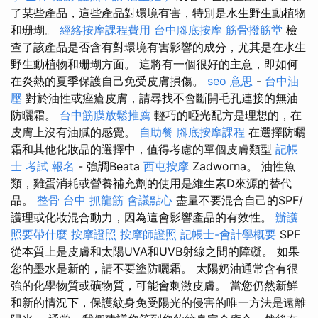
了某些產品，這些產品對環境有害，特別是水生野生動植物
和珊瑚。
經絡按摩課程費用
台中腳底按摩
筋骨撥筋堂
檢
查了該產品是否含有對環境有害影響的成分，尤其是在水生
野生動植物和珊瑚方面。 這將有一個很好的主意，即如何
在炎熱的夏季保護自己免受皮膚損傷。
seo 意思
-
台中油
壓
對於油性或痤瘡皮膚，請尋找不會斷開毛孔連接的無油
防曬霜。
台中筋膜放鬆推薦
輕巧的啞光配方是理想的，在
皮膚上沒有油膩的感覺。
自助餐
腳底按摩課程
在選擇防曬
霜和其他化妝品的選擇中，值得考慮的單個皮膚類型
記帳
士 考試 報名
- 強調Beata
西屯按摩
Zadworna。 油性魚
類，雞蛋消耗或營養補充劑的使用是維生素D來源的替代
品。
整骨
台中 抓龍筋
會議點心
盡量不要混合自己的SPF/
護理或化妝混合動力，因為這會影響產品的有效性。
辦護
照要帶什麼
按摩證照
按摩師證照
記帳士-會計學概要
SPF
從本質上是皮膚和太陽UVA和UVB射線之間的障礙。 如果
您的墨水是新的，請不要塗防曬霜。 太陽奶油通常含有很
強的化學物質或礦物質，可能會刺激皮膚。 當您仍然新鮮
和新的情況下，保護紋身免受陽光的侵害的唯一方法是遠離