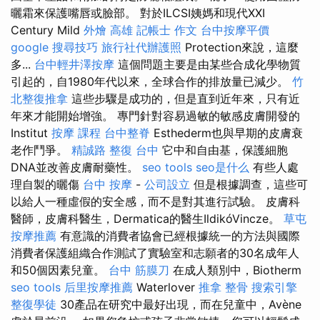
曬霜來保護嘴唇或臉部。 對於ILCSI姨媽和現代XXI
Century Mild
外燴 高雄
記帳士 作文
台中按摩平價
google 搜尋技巧
旅行社代辦護照
Protection來說，這麼
多...
台中輕井澤按摩
這個問題主要是由某些合成化學物質
引起的，自1980年代以來，全球合作的排放量已減少。
竹
北整復推拿
這些步驟是成功的，但是直到近年來，只有近
年來才能開始增強。 專門針對容易過敏的敏感皮膚開發的
Institut
按摩 課程
台中整脊
Esthederm也與早期的皮膚衰
老作鬥爭。
精誠路 整復 台中
它中和自由基，保護細胞
DNA並改善皮膚耐藥性。
seo tools
seo是什么
有些人處
理自製的曬傷
台中 按摩
-
公司設立
但是根據調查，這些可
以給人一種虛假的安全感，而不是對其進行試驗。 皮膚科
醫師，皮膚科醫生，Dermatica的醫生IldikóVincze。
草屯
按摩推薦
有意識的消費者協會已經根據統一的方法與國際
消費者保護組織合作測試了實驗室和志願者的30名成年人
和50個因素兒童。
台中 筋膜刀
在成人類別中，Biotherm
seo tools
后里按摩推薦
Waterlover
推拿 整骨
搜索引擎
整復學徒
30產品在研究中最好出現，而在兒童中，Avène