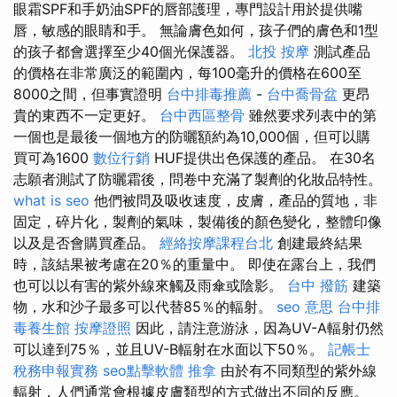
眼霜SPF和手奶油SPF的唇部護理，專門設計用於提供嘴
唇，敏感的眼睛和手。 無論膚色如何，孩子們的膚色和1型
的孩子都會選擇至少40個光保護器。
北投 按摩
測試產品
的價格在非常廣泛的範圍內，每100毫升的價格在600至
8000之間，但事實證明
台中排毒推薦
-
台中喬骨盆
更昂
貴的東西不一定更好。
台中西區整骨
雖然要求列表中的第
一個也是最後一個地方的防曬額約為10,000個，但可以購
買可為1600
數位行銷
HUF提供出色保護的產品。 在30名
志願者測試了防曬霜後，問卷中充滿了製劑的化妝品特性。
what is seo
他們被問及吸收速度，皮膚，產品的質地，非
固定，碎片化，製劑的氣味，製備後的顏色變化，整體印像
以及是否會購買產品。
經絡按摩課程台北
創建最終結果
時，該結果被考慮在20％的重量中。 即使在露台上，我們
也可以以有害的紫外線來觸及雨傘或陰影。
台中 撥筋
建築
物，水和沙子最多可以代替85％的輻射。
seo 意思
台中排
毒養生館
按摩證照
因此，請注意游泳，因為UV-A輻射仍然
可以達到75％，並且UV-B輻射在水面以下50％。
記帳士
稅務申報實務
seo點擊軟體
推拿
由於有不同類型的紫外線
輻射，人們通常會根據皮膚類型的方式做出不同的反應。