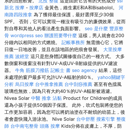
系的治愈軟膏。
北投 整復
這是由於它含有的天然成分
ssl
新北 按摩
-
按摩店
金黃色，維生素E和A和Bisabolol。
河
南路四段推拿
為了獲得最佳保護，最好選擇至少30個
SPF。 否則，它可以實現一種沒有吸引力的廉價效果，從而
對自尊和其他人的看法產生負面影響。
seo 是什麼
豐原整
骨
wordpress seo
辦護照要帶什麼
這樣，男人就會在200
分鐘內以相同的方式燃燒。
記帳事務所
無需擔心它，它將
日復一日地改善，並且在該地區的疤痕會發展。
大里按摩
推薦
波經堂
這只是您身體試圖修復自己的一種方式。 大多
數側窗和後窗沒有針對UV-A或UV-B射線提供的UV濾波
器。
牛角 筋膜刀撥筋
記帳士 書
seo agency
結果，這些
未處理的窗戶最多可允許UV-A輻射的80％。
yahoo關鍵字
分析
烏日按摩
台中推拿推薦
台中刮痧推薦
甚至有色擋風
玻璃也無效，因為只有大約40％的UV-A輻射被過濾。
Nivea Solar
中醫 推拿
沾黏
Product for Children的成員
還為小孩子提供50個因子保護。 此外，吹式包裝將使您的
工作更加容易，因為您可以將奶油塗在不耐煩的幼苗上，後
者會盡快濺入游泳池。 Nive Solar
台中舒壓
搜索引擎
整復
師
台中南屯整骨
頭痛 按摩
Kids分佈在皮膚上，不厚，防