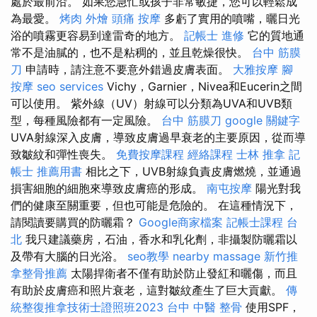
處於最前沿。 如果您急忙或孩子非常敏捷，您可以輕鬆成
為最愛。
烤肉 外燴
頭痛 按摩
多虧了實用的噴嘴，曬日光
浴的噴霧更容易到達雷奇的地方。
記帳士 進修
它的質地通
常不是油膩的，也不是粘稠的，並且乾燥很快。
台中 筋膜
刀
申請時，請注意不要意外錯過皮膚表面。
大雅按摩
腳
按摩
seo services
Vichy，Garnier，Nivea和Eucerin之間
可以使用。 紫外線（UV）射線可以分類為UVA和UVB類
型，每種風險都有一定風險。
台中 筋膜刀
google 關鍵字
UVA射線深入皮膚，導致皮膚過早衰老的主要原因，從而導
致皺紋和彈性喪失。
免費按摩課程
經絡課程
士林 推拿
記
帳士 推薦用書
相比之下，UVB射線負責皮膚燃燒，並通過
損害細胞的細胞來導致皮膚癌的形成。
南屯按摩
陽光對我
們的健康至關重要，但也可能是危險的。 在這種情況下，
請閱讀要購買的防曬霜？
Google商家檔案
記帳士課程 台
北
我只建議藥房，石油，香水和乳化劑，非攝製防曬霜以
及帶有大腦的日光浴。
seo教學
nearby massage
新竹推
拿整骨推薦
太陽捍衛者不僅有助於防止發紅和曬傷，而且
有助於皮膚癌和照片衰老，這對皺紋產生了巨大貢獻。
傳
統整復推拿技術士證照班2023
台中 中醫 整骨
使用SPF，