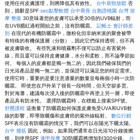
使用任何皮膚護理，則將降低其有效性。
台中肩頸放鬆
否
則，措辭是SPF
seo點擊軟體
台中喬骨
台胞證桃園
台灣 按
摩
整復
30意味著您的皮膚可以承受30倍的UVB輻射，而
在UVB腮紅過程開始之前，沒有防曬霜。
記帳士 會計師差
別
在現代的有機防曬霜中，微粉化但非納米派的聚會被帶
有特殊的有機保護層（分散），因此它們保持透明，但不再
被皮膚吸收。 有些乳液和噴霧劑不僅可以防止有害紫外
線，而且還可以保持皮膚健康，水分和柔軟，而不論季節如
何。 每個人的皮膚都是獨一無二的，因此我們確保我們的
日光浴產品是獨一無二的，並保證可以滿足您的特定需求。
使用它時，重要的是要注意適量的數量並每兩個小時一次防
曬霜。 即使您在戶外呆了很長一段時間，但天空卻多雲。
對於海灘，建議每次浸入後的防曬霜中再塗上另一層，即使
產品具有防水性。 選擇防曬霜時，在標籤上搜索SPF號。
舒壓課程
這衡量了防曬霜如何保護皮膚免受UVA和UVB射
線的影響，即導致曬傷和皮膚癌的紫外線輻射。
數位行銷
SPF表示沒有防曬霜的情況下，我們可以在陽光下曬太陽。
台中 撥筋
因此，例如，如果我們通常在日光浴10分鐘後燃
燒，則使用SPF
逢甲按摩
30防曬霜將增加到300分鐘。
台