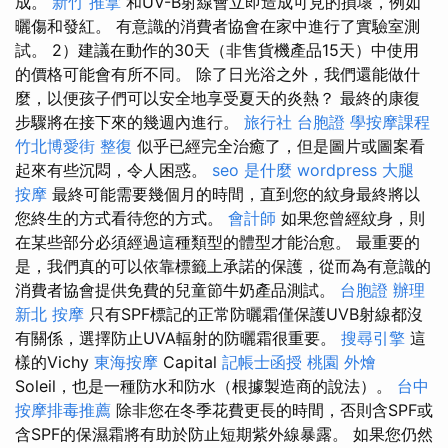
成。
新竹 推拿
和UV-B射線會立即造成可見的損壞，例如
曬傷和發紅。 有意識的消費者協會在家中進行了實驗室測
試。 2）建議在動作的30天（非售貨機產品15天）中使用
的價格可能會有所不同。 除了日光浴之外，我們還能做什
麼，以便孩子們可以安全地享受夏天的炎熱？ 最終的康復
步驟將在接下來的幾週內進行。
旅行社 台胞證
學按摩課程
竹北博愛街 整復
似乎已經完全治癒了，但是圖片或圖案看
起來有些沉悶，令人困惑。
seo 是什麼
wordpress
大腿
按摩
最終可能需要幾個月的時間，直到您的紋身最終將以
您終生的方式看待您的方式。
會計師
如果您曾經紋身，則
在某些部分必須經過這種類型的體型才能治愈。 最重要的
是，我們真的可以依靠標籤上承諾的保護，從而為有意識的
消費者協會提供免費的兒童節牛奶產品測試。
台胞證 辦理
新北 按摩
只有SPF標記的正常防曬霜僅保護UVB射線都沒
有關係，選擇防止UVA輻射的防曬霜很重要。
搜尋引擎
這
樣的Vichy
東海按摩
Capital
記帳士函授
桃園 外燴
Soleil，也是一種防水和防水（根據製造商的說法）。
台中
按摩排毒推薦
除非您在冬季花費更長的時間，否則含SPF或
含SPF的保濕霜將有助於防止短期紫外線暴露。 如果您仍然