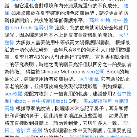
護，但它還包含對環境和內分泌系統運行的不良成分。
腰
痛
如果您屬於在夏季確定的淺色皮膚類型，請從更高的防
曬係數開始，然後逐漸降低保護水平。
高雄 外燴
台中 整
復
seo tools
搜尋引擎
這樣，您的皮膚就可以安全地使用
陽光，因為曬黑過程基本上是皮膚自衛機制的開始。
大里
整骨
大多數人需要使用中等或高太陽保護防曬霜。 根據最
近的一項代表性研究，全年只有8％的匈牙利人口使用防曬
霜，夏季只有43％的人對此進行了調查。 宣誓書和凱倫博
士的研究表明，時鐘之間的曬日光浴僅以四分之一的受訪者
為特徵。 得益於Clinique Metropolis
seo公司
Block的無
油公式，建議使用所有皮膚類型。
大里推拿
它有助於防止
衰老的跡象，並保護皮膚免受現代環境影響，例如煙霧。
seo軟體
燈配方收到了一個實用的包裹，建議使用2
台中按
摩排毒ptt
-
台中按摩排毒ptt
3年。
美式整復課程
台胞證
高雄
根據專家的說法，防曬霜常常忘記了鼻子，耳朵和背
部和背部的鼻子，因此請更多地註意這些區域。 如果我們
將其直接吹到身體上，請勿達到量，它與許多人一致。
記
帳士 會計師 差別
防水防曬霜在水中受到保護，但重要的是