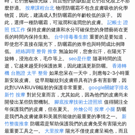
時，它們會驅除光線，而且他們的缺點是它們在化妝上不那
麼舒適。
按摩課程台北
物理防曬霜不包含皮膚吸收的化學
物質，因此，建議成人對防曬霜的年齡較低的孩子。 因
此，選擇一種防曬霜，可滋潤和滋潤您的皮膚。
記帳士 證
照 找工作
保持皮膚的健康和水分可確保您的身體藝術在更
長的時間內保持生動。
台中排毒養生館
重要的是要知道，
即使您不直接在陽光下，防曬霜的效率也與時間成比例降
低。
經絡調理
整骨 推拿
無論如何，您會出汗，在陽光下
旋轉，浸泡在水，毛巾等上。
seo是什麼
隨著時間的流
逝，它越來越受到保護效果，因此建議更新防曬。
香港轉
機 台胞證
太平 整骨
如果您呆在一天中，則應每2-3小時重
新安裝皮膚。 從早期皺紋到皮膚癌具有許多有害影響，因
此對UVA和UVB輻射的保護非常重要。
google關鍵字排名
新竹 按摩
對於兒童而言，尤其如此，因為他們的皮膚尚未
開發出某些防禦機制。
腳底按摩技術士證照班
值得關注全
年保護我們的皮膚，但在夏天。
外燴公司
按摩 小腿
防曬
是我們為皮膚健康和美麗所能做的最重要的事情之一。
新
竹整復推拿
防曬霜是幫助保護我們的皮膚免受有害陽光的
最重要工具之一。
大里按摩
陽光不僅使皮膚呈褐色，而且