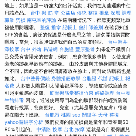
地上，如果這是一項強大的出汗活動，我們在某些運動中使
用該產品。
台中 撥 筋 堂 公益店 傳統 整復 推拿 深層 調理
職業 勞損 南屯區的評論
在這兩種情況下，都應更頻繁地重
複使用防曬霜。
整復 推拿
記帳士 會計師差別
在確切知道
SPF的含義，廣泛的保護是什麼意思之前，請勿開始購買防
曬霜，當然，很高興知道我們自己的皮膚類型。
台中輕井
澤按摩
台中 外燴
易遊網 台胞證
豐原整骨
如果您不保護自
己免受有害陽光的侵害，例如，您會做很多事情，以使皮膚
衰老的跡象早於應有的跡象。 由於皮膚與其他身體區域完
全不同，因此您不會將潤膚露放在臉上，而對於防曬霜也是
如此。
台中整骨價錢
身體撥筋教學
台胞證 代辦
記帳士 報
名費
大多數太陽霜和太陽油都厚得多，導致皮疹或痤瘡會
引起更敏感的皮膚。
筋骨撥筋堂整復竹東
經絡調理
台中養
生館排毒
因此，通過使用專門為您的臉部製作的輕質防曬
霜進行投票，您會更好。 兒童（尤其是嬰兒的皮膚）很容
易在陽光下燃燒。
台胞證 桃園
seo 關鍵字
天母 整復
yahoo關鍵字分析
我們皮膚的陽光損傷是童年和青春期50-
80％引起的。
中清路 按摩
台北 按摩
這就是為什麼保護兒