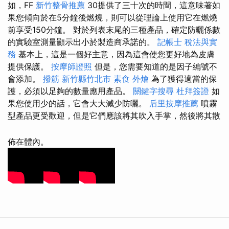
如，FF
新竹整骨推薦
30提供了三十次的時間，這意味著如
果您傾向於在5分鐘後燃燒，則可以從理論上使用它在燃燒
前享受150分鐘。 對於列表末尾的三種產品，確定防曬係數
的實驗室測量顯示出小於製造商承諾的。
記帳士 稅法與實
務
基本上，這是一個好主意，因為這會使您更好地為皮膚
提供保護。
按摩師證照
但是，您需要知道的是因子編號不
會添加。
撥筋 新竹縣竹北市
素食 外燴
為了獲得適當的保
護，必須以足夠的數量應用產品。
關鍵字搜尋
杜拜簽證
如
果您使用少的話，它會大大減少防曬。
后里按摩推薦
噴霧
型產品更受歡迎，但是它們應該將其吹入手掌，然後將其散
佈在體內。