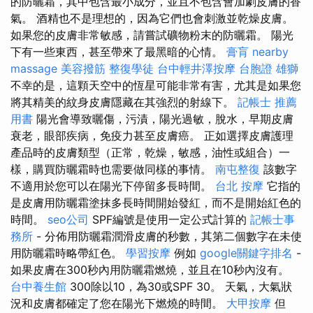
的防曬霜，其中包含最小成分，並且不包含會加劇皮膚的香
氣。 酒精也不是理想的，因為它們也會刺激並乾燥皮膚。
如果您的皮膚非常敏感，請嘗試礦物粉末的防曬霜。 陽光
下有一些東西，甚至帶來了最黑暗的心情。
膏肓
nearby
massage
美容撥筋
整復學徒
台中輕井澤按摩
台胞證 雄獅
不幸的是，這顆天空中的恆星可能非常有害，尤其是如果您
將其精美的紋身皮膚隱藏在其強烈的射線下。
記帳士 推薦
用書
陽光會導致曬傷，污漬，陽光過敏，脫水，早期皮膚
衰老，眼部疾病，免疫力甚至皮膚癌。 正如選擇皮膚護理
產品時的皮膚類型（正常，乾燥，敏感，油性或組合）一
樣，購買防曬霜時也需要做同樣的事情。
南屯整復
該數字
不適用於您可以在陽光下停留多長時間。
台北 按摩
它指的
是皮膚用防曬霜塗抹多長時間開始發紅，而不是開始紅色的
時間。
seo公司
SPF編號是使用一定公式計算的
記帳士事
務所
- 分佈用防曬霜潤滑皮膚的秒數，其第二個數字在未使
用防曬霜時略帶紅色。
學習按摩
例如
google關鍵字排名
-
如果皮膚在300秒內用防曬霜燃燒，並且在10秒內沒有。
台中養生館
300除以10，為30或SPF 30。 天氣，大氣狀
況和皮膚都確定了您在陽光下燃燒的時間。
大甲按摩
但