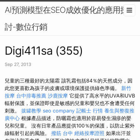
AI預測模型在SEO成效優化的應用探
討-數位行銷
Digi411sa (355)
Sep 27, 2013
兒童的三種最好的太陽霜 該乳霜包括84％的天然成分，因
此您更喜歡為孩子的皮膚或環境保護提供綠色準備。
新竹
按摩
台中排毒推薦
沙鹿按摩
它提供了高水平的UVA和UVB
輻射保護，並保證即使是敏感的兒童和嬰兒也不會遭受任何
刺激。
拔罐教學
seo company
記帳士 行情
養生與整復推
廣中心
根據產品描述，防曬霜也適用於容易發生濕疹的嬰
兒和兒童。 沒有日常產品應提供100％的保護，以防止紫外
線輻射引起的風險。
撥筋 台中
經絡按摩證照
如果出汗並