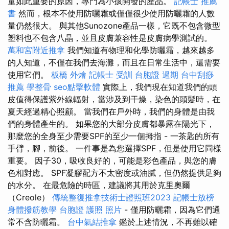
童如此重要的原因，專門為小孩開發的產品。
記帳士 推薦
書
然而，根本不使用防曬霜或僅僅很少使用防曬霜的人數
量仍然很大。 與其他Sunozone產品一樣，它既不包含微型
塑料也不包含八晶，並且皮膚兼容性是皮膚病學測試的。
萬和宮附近推拿
我們知道有物理和化學防曬霜，越來越多
的人知道，不僅在我們去海灘，而且在日常生活中，還需要
使用它們。
板橋 外燴
記帳士 受訓
台胞證 過期
台中刮痧
推薦
學整骨
seo點擊軟體
實際上，我們現在知道我們的頭
皮值得保護紫外線輻射，當涉及到干燥，染色的頭髮時，在
夏天經過精心照顧。 當我們在戶外時，我們的身體是由我
們的身體產生的。 如果您的大部分皮膚都暴露在陽光下，
那麼您的全身至少需要SPF的至少一個拇指 - 一茶匙的所有
手臂，腳，前後。 一件事是為您選擇SPF，但是使用它同樣
重要。 因子30，吸收良好的，可能是彩色產品，與您的膚
色相對應。 SPF凝膠配方不太密度或油膩，但仍然提供足夠
的水分。 在最危險的時區，建議將其用於克里奧爾
（Creole）
傳統整復推拿技術士證照班2023
記帳士放榜
身體撥筋教學
台胞證 護照 照片
- 僅用防曬霜，因為它們通
常不含防曬霜。
台中氣結推拿
鑑於上述情況，不再難以確