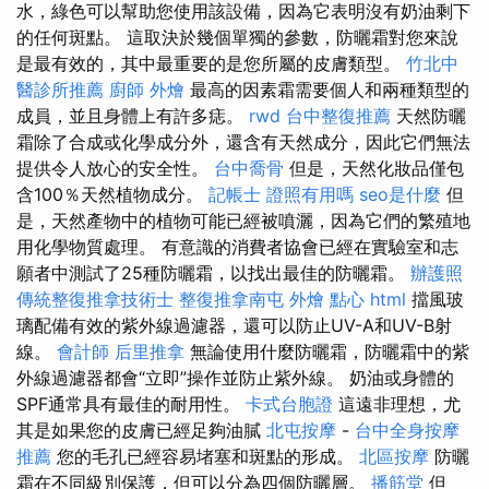
水，綠色可以幫助您使用該設備，因為它表明沒有奶油剩下
的任何斑點。 這取決於幾個單獨的參數，防曬霜對您來說
是最有效的，其中最重要的是您所屬的皮膚類型。
竹北中
醫診所推薦
廚師 外燴
最高的因素霜需要個人和兩種類型的
成員，並且身體上有許多痣。
rwd
台中整復推薦
天然防曬
霜除了合成或化學成分外，還含有天然成分，因此它們無法
提供令人放心的安全性。
台中喬骨
但是，天然化妝品僅包
含100％天然植物成分。
記帳士 證照有用嗎
seo是什麼
但
是，天然產物中的植物可能已經被噴灑，因為它們的繁殖地
用化學物質處理。 有意識的消費者協會已經在實驗室和志
願者中測試了25種防曬霜，以找出最佳的防曬霜。
辦護照
傳統整復推拿技術士
整復推拿南屯
外燴 點心
html
擋風玻
璃配備有效的紫外線過濾器，還可以防止UV-A和UV-B射
線。
會計師
后里推拿
無論使用什麼防曬霜，防曬霜中的紫
外線過濾器都會“立即”操作並防止紫外線。 奶油或身體的
SPF通常具有最佳的耐用性。
卡式台胞證
這遠非理想，尤
其是如果您的皮膚已經足夠油膩
北屯按摩
-
台中全身按摩
推薦
您的毛孔已經容易堵塞和斑點的形成。
北區按摩
防曬
霜在不同級別保護，但可以分為四個防曬層。
播筋堂
但