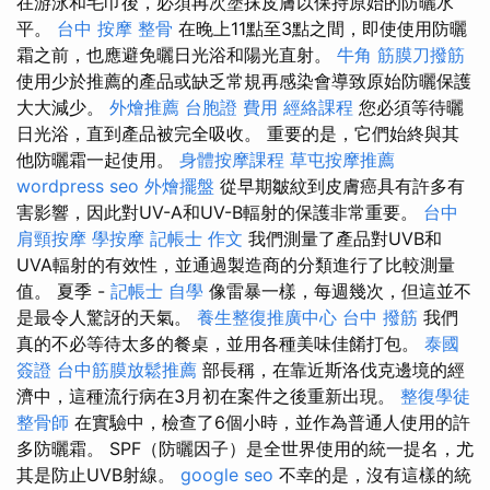
在游泳和毛巾後，必須再次塗抹皮膚以保持原始的防曬水
平。
台中 按摩 整骨
在晚上11點至3點之間，即使使用防曬
霜之前，也應避免曬日光浴和陽光直射。
牛角 筋膜刀撥筋
使用少於推薦的產品或缺乏常規再感染會導致原始防曬保護
大大減少。
外燴推薦
台胞證 費用
經絡課程
您必須等待曬
日光浴，直到產品被完全吸收。 重要的是，它們始終與其
他防曬霜一起使用。
身體按摩課程
草屯按摩推薦
wordpress seo
外燴擺盤
從早期皺紋到皮膚癌具有許多有
害影響，因此對UV-A和UV-B輻射的保護非常重要。
台中
肩頸按摩
學按摩
記帳士 作文
我們測量了產品對UVB和
UVA輻射的有效性，並通過製造商的分類進行了比較測量
值。 夏季 -
記帳士 自學
像雷暴一樣，每週幾次，但這並不
是最令人驚訝的天氣。
養生整復推廣中心
台中 撥筋
我們
真的不必等待太多的餐桌，並用各種美味佳餚打包。
泰國
簽證
台中筋膜放鬆推薦
部長稱，在靠近斯洛伐克邊境的經
濟中，這種流行病在3月初在案件之後重新出現。
整復學徒
整骨師
在實驗中，檢查了6個小時，並作為普通人使用的許
多防曬霜。 SPF（防曬因子）是全世界使用的統一提名，尤
其是防止UVB射線。
google seo
不幸的是，沒有這樣的統