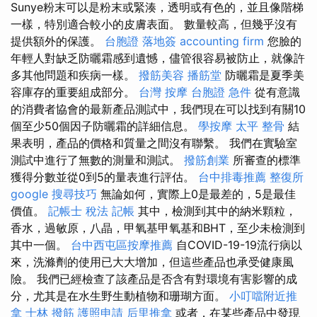
Sunye粉末可以是粉末或緊湊，透明或有色的，並且像階梯
一樣，特別適合較小的皮膚表面。 數量較高，但幾乎沒有
提供額外的保護。
台胞證 落地簽
accounting firm
您臉的
年輕人對缺乏防曬霜感到遺憾，儘管很容易被防止，就像許
多其他問題和疾病一樣。
撥筋美容
播筋堂
防曬霜是夏季美
容庫存的重要組成部分。
台灣 按摩
台胞證 急件
從有意識
的消費者協會的最新產品測試中，我們現在可以找到有關10
個至少50個因子防曬霜的詳細信息。
學按摩
太平 整骨
結
果表明，產品的價格和質量之間沒有聯繫。 我們在實驗室
測試中進行了無數的測量和測試。
撥筋創業
所審查的標準
獲得分數並從0到5的量表進行評估。
台中排毒推薦
整復所
google 搜尋技巧
無論如何，實際上0是最差的，5是最佳
價值。
記帳士 稅法
記帳
其中，檢測到其中的納米顆粒，
香水，過敏原，八晶，甲氧基甲氧基和BHT，至少未檢測到
其中一個。
台中西屯區按摩推薦
自COVID-19-19流行病以
來，洗滌劑的使用已大大增加，但這些產品也承受健康風
險。 我們已經檢查了該產品是否含有對環境有害影響的成
分，尤其是在水生野生動植物和珊瑚方面。
小叮噹附近推
拿
士林 撥筋
護照申請
后里推拿
或者，在某些產品中發現