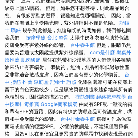
陽光。 通常，我們建議您等到您的紋身完全癒合，然後在
紋身上塗防曬霜。 但是，如果您不想等待，則此產品適合
您。 有很多類型的選擇，很難知道從哪裡開始。 因此，當
我們在海灘上享受陽光時，紫外線輻射不僅是危險。
記帳
士 職缺
幾乎到處都是，無論確切的時間如何，我們都包圍
著我們。
按摩學徒
台北 整骨
太陽牛奶和衣服有助於保護
皮膚免受有害紫外線的影響。
台中養生館
但是，眼睛仍然
需要為普通或太陽鏡提供紫外線保護。
com是什麼
辦桌外
燴推薦
肌肉酸痛
居住在熱帶和沙漠地區的人們使用各種精
油來防止有害輻射。 礦物質，無油，無香料和低過敏性產
品非常適合敏感皮膚，因為它們含有更少的化學物質。
台
中 撥筋 推薦
鬆筋堂
記帳士 證照
化學防曬霜可能在皮膚上
留下的白色斑點較少，但是礦物質變體越來越多地與所有膚
色相對應，因此請勿描述它們。
撥筋創業
經絡按摩教學
台
中按摩排毒推薦
Google商家檔案
由於有SPF配上濕潤的霜
和帶有SPF的面霜，因此有特殊的防曬產品可保護皮膚，嘴
唇和手免受陽光的影響。
台中排毒養生館
選擇可作為保濕
面霜或血清的輕型SPF。 永恆的教訓是，不建議僅選擇價
格，因為可以在更便宜且更昂貴的防曬霜中找到表現最好的