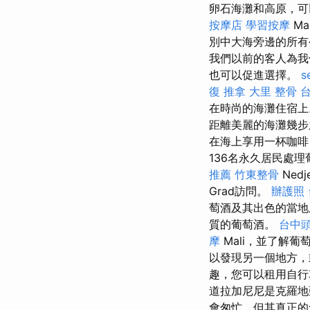
卵石海灘和高原，
按摩店
學習按摩
Ma
別中大海旁邊的所有
我們以前的客人為我
也可以促進選擇。
s
復 推拿
大里 整骨
在時尚的海灘住宿
距離美麗的海灘幾步
在海上享用一杯咖啡
136名永久居民處
推薦
竹東整骨
Nedj
Grad訪問。
辦護照
萄酒及其出色的當地
質的葡萄酒。
台中
摩
Mali，並了解
以發現另一個地方
趣，您可以租用自行車
道拉加尼尼是克羅
會匆忙，但其真正