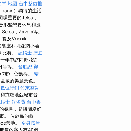
筋堂 地圖
台中整復推
anin）獨特的生活
同樣重要的Jelsa，
合那些想要休息和孤
e，Selca，Zavala等。
Vrisnik，
遊餐廳和阿森納小酒
育比賽。
記帳士 歷屆
一年中訪問野花節，
日等等。
台胞證 辦
VAR市中心獲得。
精
個區域的美麗景色。
數位行銷
竹東整骨
唱合奏和克羅地亞城市音
記帳士 報名費
台中養
鬆的氛圍，是海灘愛好
市。 位於島的西
šće營地。
全身按摩
侵船隻的客人有40個