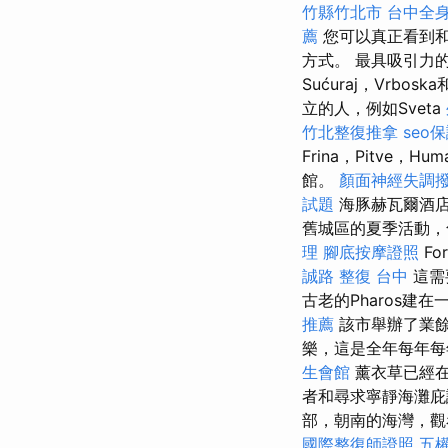
竹縣竹北市
台中全
薦
您可以真正看到和
方式。 最具吸引力的目
Sućuraj，Vrboska
立的人，例如Sveta
竹北整復推拿
seo
Frina，Pitve，Hu
館。
顏面神經失調
試題
海豚赫瓦爾酒店
舊城區的夏季活動
理
腳底按摩證照
For
誠路 整復 台中
這需
古老的Pharos
推薦
該市舉辦了業餘城
樂，這是全年每年每
生會館
薰衣草已經在
者和尋求寧靜海灘庇
部，朝南的海灣，觀看帕
國際整復師證照
五