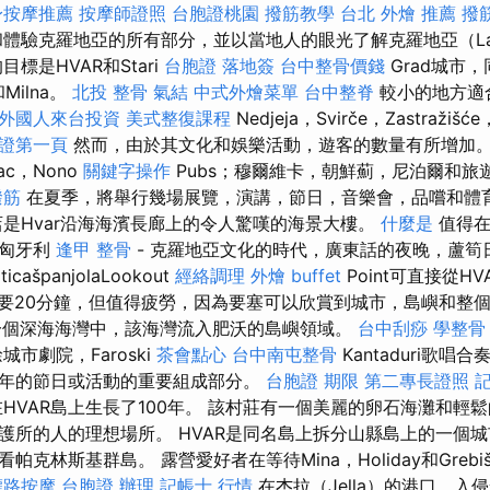
身按摩推薦
按摩師證照
台胞證桃園
撥筋教學
台北 外燴 推薦
撥
體驗克羅地亞的所有部分，並以當地人的眼光了解克羅地亞（Lag
標是HVAR和Stari
台胞證 落地簽
台中整骨價錢
Grad城市，
和Milna。
北投 整骨
氣結
中式外燴菜單
台中整脊
較小的地方適
外國人來台投資
美式整復課程
Nedjeja，Svirče，Zastražišć
保證第一頁
然而，由於其文化和娛樂活動，遊客的數量有所增加。 提及
mac，Nono
關鍵字操作
Pubs；穆爾維卡，朝鮮薊，尼泊爾和旅
撥筋
在夏季，將舉行幾場展覽，演講，節日，音樂會，品嚐和體
是Hvar沿海海濱長廊上的令人驚嘆的海景大樓。
什麼是
值得在
，匈牙利
逢甲 整骨
- 克羅地亞文化的時代，廣東話的夜晚，蘆筍
ticašpanjolaLookout
經絡調理
外燴 buffet
Point可直接從H
要20分鐘，但值得疲勞，因為要塞可以欣賞到城市，島嶼和整
建在一個深海海灣中，該海灣流入肥沃的島嶼領域。
台中刮痧
學整骨
市劇院，Faroski
茶會點心
台中南屯整骨
Kantaduri歌
年的節日或活動的重要組成部分。
台胞證 期限
第二專長證照
HVAR島上生長了100年。 該村莊有一個美麗的卵石海灘和輕
護所的人的理想場所。 HVAR是同名島上拆分山縣島上的一個城
克林斯基群島。 露營愛好者在等待Mina，Holiday和Grebi
權路按摩
台胞證 辦理
記帳士 行情
在杰拉（Jella）的港口，入