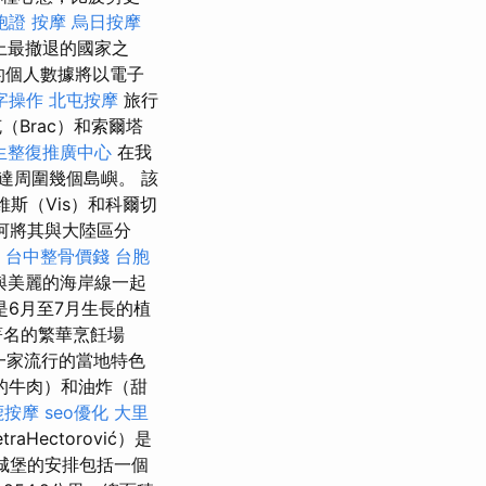
胞證
按摩
烏日按摩
上最撤退的國家之
的個人數據將以電子
字操作
北屯按摩
旅行
（Brac）和索爾塔
生整復推廣中心
在我
達周圍幾個島嶼。 該
維斯（Vis）和科爾切
運河將其與大陸區分
台中整骨價錢
台胞
與美麗的海岸線一起
6月至7月生長的植
著名的繁華烹飪場
是一家流行的當地特色
的牛肉）和油炸（甜
鹿按摩
seo優化
大里
aHectorović）是
城堡的安排包括一個