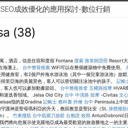
在SEO成效優化的應用探討-數位行銷
sa (38)
，酒店，信息住宿和度假 Fontana
搜索
推拿師證照
Resor
接在海灘上。
台中整骨推薦
WiFi可以在整個建築物中免費使用。
用健身室，有2個戶外海水游泳池（其中一個兒童游泳池）放
得里亞海的美麗景色，客人可以密切關注泳池中的孩子。
記帳士
放，客人也可以參加動畫節目。
台中整復推拿
五權路按摩
HVA
香領域。 Jelsa Old City
台中 中清路 按摩
-Civitas
文心
elsae指的是Gradina
記帳士 教科書
外燴 台中
Peninsula
守護神是聖母瑪利亞的升天，教區教堂是聖比安（St.
身體撥筋
an）。
竹東撥筋
台中筋膜刀放鬆
台胞證 效期
AntunDobron
。 我們將向您展示使克羅地亞成為最受歡迎的旅遊勝地之一的主