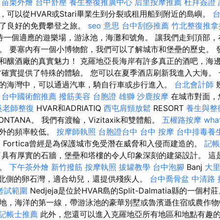
。
苗栗外燴
台中舒壓
養生整復推廣中心
后里按摩推薦
杜拜簽證
可以從HVAR或Stari畢業生到分裂或租用船到附近的島嶼。
問了良好的免費攀登之旅。
seo 意思
台中刮痧推薦
竹北整復推拿
在等待一個適應的遊樂場，游泳池，海灘和號角。 讓我們走到頂部
。 要塞內有一個小博物館，我們可以了解城市和堡壘的歷史。 
和釀酒廠的真實魅力！ 克羅地亞長海岸有許多真正的酒吧，海
方確實提供了特殊的體驗。 您可以在夏季酒店刷新我進入大海。
的海灣中，可以通過汽車，騎自行車或步行進入。
台北會計師
。
台中國術館推薦
撥筋美容
台胞證 雄獅
沙鹿按摩
在城市對面，
吳老師整復
HVAR和ADRIATIQ
西屯肩頸放鬆
RESORT
養生與整
ONTANA。 我們有渡輪，Vizitaxik和雙體船。
五權路按摩
what
以外的頻率較低。
按摩師執照
台胞證台中
台中 按摩
台中排毒養
E
Fortica曾經是為保護城市免受潛在威脅和入侵而建造的。
記帳
具有厚實的石牆，堡壘和塔樓的令人印象深刻的建築設計。 這
灘。
下午茶外燴
新竹撥筋
按摩執照
拔罐教學
台中泡腳
Banj
大里
海灣北側的卵石灣，適合幼兒，還提供殘疾人。
台中喬骨盆
中清路 
考試範圍
Nedjeja是位於HVAR島的Split-Dalmatia縣的一
地，海洋的第一線，帶游泳池的豪華別墅或魯濱遜住宿或農作物
記帳士推薦
此外，您還可以進入克羅地亞所有地區和地點有趣