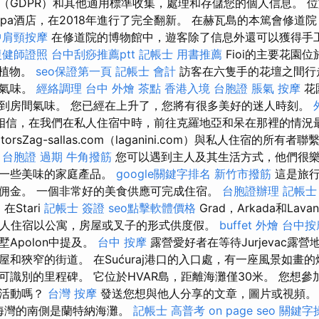
（GDPR）和其他適用標準收集，處理和存儲您的個人信息。 位
var Spa酒店，在2018年進行了完全翻新。 在赫瓦島的本篤會修
中肩頸按摩
在修道院的博物館中，遊客除了信息外還可以獲得手
復健師證照
台中刮痧推薦ptt
記帳士 用書推薦
Fioi的主要花園位
種植物。
seo保證第一頁
記帳士 會計
訪客在六隻手的花壇之間行
的氣味。
經絡調理
台中 外燴 茶點
香港入境 台胞證
脹氣 按摩
花
到房間氣味。 您已經在上升了，您將有很多美好的迷人時刻。
相信，在我們在私人住宿中時，前往克羅地亞和呆在那裡的情況
orsZag-sallas.com（laganini.com）與私人住宿的所有
台胞證 過期
牛角撥筋
您可以遇到主人及其生活方式，他們很
供一些美味的家庭產品。
google關鍵字排名
新竹市撥筋
這是旅行
佣金。 一個非常好的美食供應可完成住宿。
台胞證辦理
記帳士
E
在Stari
記帳士 簽證
seo點擊軟體價格
Grad，Arkada和Lava
許多私人住宿以公寓，房屋或叉子的形式供度假。
buffet 外燴
台中按
Apolon中提及。
台中 按摩
露營愛好者在等待Jurjevac露
和狹窄的街道。 在Sućuraj港口的入口處，有一座風景如畫的
可識別的里程碑。 它位於HVAR島，距離海灘僅30米。 您想
者活動嗎？
台灣 按摩
發送您想與他人分享的文章，圖片或視頻
海灣的南側是蘭特納海灘。
記帳士 高普考
on page seo
關鍵字