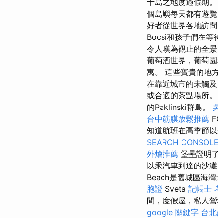
千島之地度過假期
個島嶼每天都有遊覽，
好者從世界各地訪
Bocsi和孩子們
令人嘆為觀止的全景
葡萄酒世界，葡萄園
寓。 這些寶貴的地
在靠近城市的未觸及
或合適的茶點場所
的Paklinski群島。
台中筋膜放鬆推薦
F
知道航班在高季節
SEARCH CONSOL
外燴推薦
堡壘證明了
以乘汽車到達的沙
Beach是舊城區
胞證
Sveta
記帳士 
間，度假屋，私人營
google 關鍵字
台北