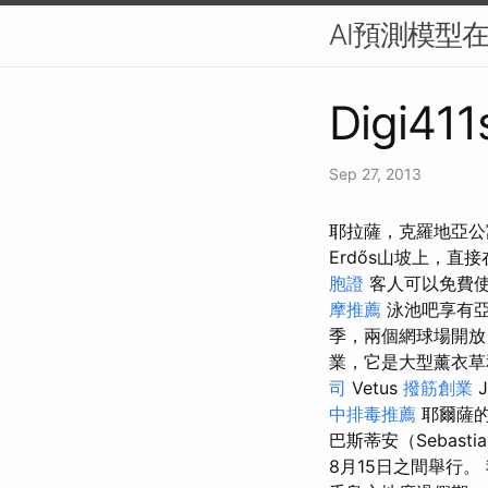
AI預測模型
Digi411
Sep 27, 2013
耶拉薩，克羅地亞公寓
Erdős山坡上，直
胞證
客人可以免費使
摩推薦
泳池吧享有亞
季，兩個網球場開
業，它是大型薰衣草和迷迭
司
Vetus
撥筋創業
J
中排毒推薦
耶爾薩的
巴斯蒂安（Sebasti
8月15日之間舉行