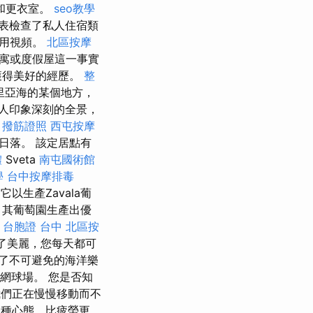
和更衣室。
seo教學
地代表檢查了私人住宿類
使用視頻。
北區按摩
寓或度假屋這一事實
獲得美好的經歷。
整
里亞海的某個地方，
人印象深刻的全景，
。
撥筋證照
西屯按摩
日落。 該定居點有
體
Sveta
南屯國術館
學
台中按摩排毒
它以生產Zavala葡
，其葡萄園生產出優
c
台胞證 台中
北區按
了美麗，您每天都可
了不可避免的海洋樂
或網球場。 您是否知
味著我們正在慢慢移動而不
是一種心態，比疲勞更