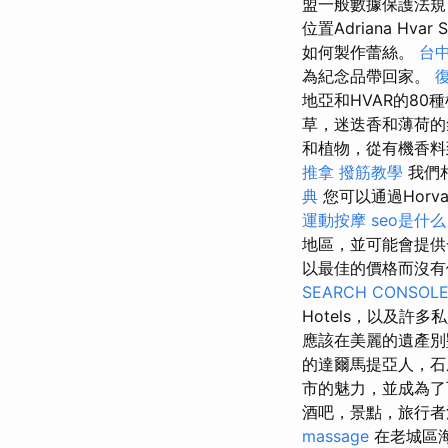
盟一般數據保護法規
位置Adriana H
如何製作蕾絲。
台
為紀念品帶回家。
地亞和HVAR的80
草，迷迭香和薄荷
和植物，從有機香料
推拿
撥筋教學
我們
典
您可以通過Horvat
運動按摩
seo是什么
地區，並可能會提
以最佳的價格而沒有
SEARCH CONSOL
Hotels，以及
應該在美麗的遺產別墅
的達爾馬提亞人，石屋
市的魅力，並成為了
酒吧，景點，旅行
massage
在老城區