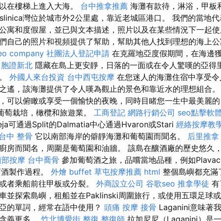
可以在樓梯上進入大海。
台中推拿推薦
海灘有款待，淋浴，甲板
slinica灣位於城市外2公里處，靠近老城區港口。 我們的當
公寓和度假屋，並已與文本描述，照片以及在某些情況下一起
們自己的照片和視頻提供了幫助，幫助其他人找到理想的海上公
eo company
社團法人登記申請
在克羅地亞度假期間，在海邊
台胞證新北
隱藏在島上更安靜，日落的一面或在令人驚嘆的亞得
上。
外國人來台投資
台中西屯按摩
在您迷人的海灘住宿中享受令
之遙，該海灘提供了令人嘆為觀止的景色和靠近水的理想組合
，可以俯瞰或享受一個愉快的夜晚，同時目睹您一生中最美麗的
理葡萄栽培，橄欖和旅遊業。
工商登記
網路行銷公司
seo點擊軟
eja可通過Split的Dalmatia中心通過Hvaron或Stari
經絡按摩教
台中 整骨
它以南部海岸的僻靜海灘和葡萄園而聞名。
后里推拿
廚房而聞名，周圍是葡萄園和油牆。 該島在釀酒廠的歷史悠久
頭部按摩
台中喬骨
參加葡萄酒之旅，品嚐當地品種，例如Plava
葡萄酒製作過程。
外燴 buffet
草屯按摩推薦
html
整個島嶼都充滿
，或者乘船前往甲板或分裂。
外商設立公司
谷歌seo
推拿學徒
有
並探索島嶼，租船並在Paklinski周圍旅行，或使用五環足球
地亞的單詞，經常在語中使用？
頭痛 按摩
接骨
Laganini意
的含義更多。
竹北博愛街 整復
整復師
拉加尼尼（Laganini）