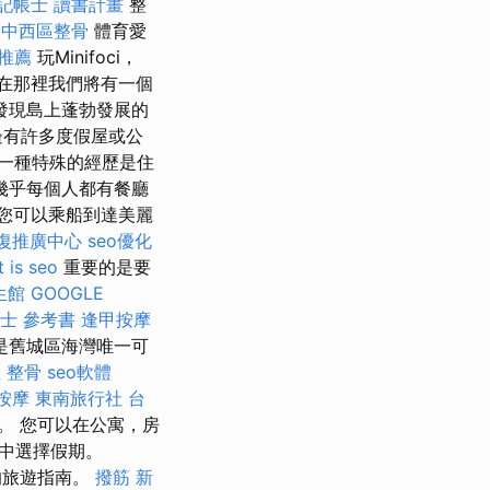
記帳士 讀書計畫
整
台中西區整骨
體育愛
推薦
玩Minifoci，
，在那裡我們將有一個
發現島上蓬勃發展的
邊有許多度假屋或公
 一種特殊的經歷是住
幾乎每個人都有餐廳
您可以乘船到達美麗
復推廣中心
seo優化
 is seo
重要的是要
生館
GOOGLE
士 參考書
逢甲按摩
是舊城區海灣唯一可
 整骨
seo軟體
按摩
東南旅行社 台
個村莊。 您可以在公寓，房
中選擇假期。
的旅遊指南。
撥筋 新