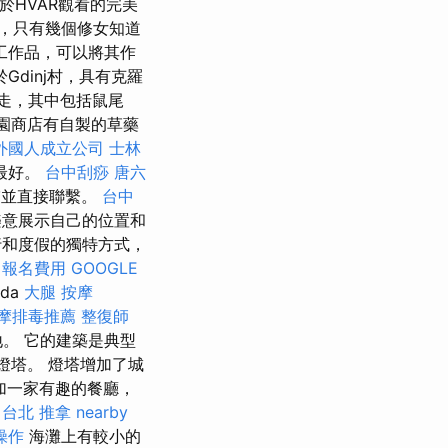
於HVAR觀看的完美
道院，只有幾個修女知道
工作品，可以將其作
於Gdinj村，具有克羅
走，其中包括鼠尾
園商店有自製的草藥
外國人成立公司
士林
最好。
台中刮痧
唐六
者聯繫並直接聯繫。
台中
樂意展示自己的位置和
和度假的獨特方式，
 報名費用
GOOGLE
nda
大腿 按摩
摩排毒推薦
整復師
營地。 它的建築是典型
燈塔。 燈塔增加了城
參加一家有趣的餐廳，
。
台北 推拿
nearby
操作
海灘上有較小的