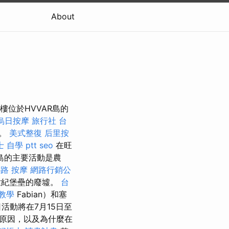
About
t大樓位於HVVAR島的
烏日按摩
旅行社 台
鬆。
美式整復
后里按
 自學 ptt
seo
在旺
R島的主要活動是農
路 按摩
網路行銷公
上中世紀堡壘的廢墟。
台
教學
Fabian）和塞
ić日活動將在7月15日至
要原因，以及為什麼在