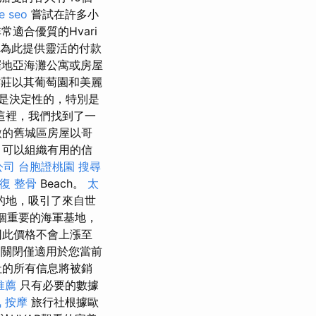
e seo
嘗試在許多小
常適合優質的Hvari
om為此提供靈活的付款
地亞海灘公寓或房屋
莊以其葡萄園和美麗
是決定性的，特別是
在這裡，我們找到了一
傲的舊城區房屋以哥
 可以組織有用的信
公司
台胞證桃園
搜尋
復 整骨
Beach。
太
的地，吸引了來自世
一個重要的海軍基地，
因此價格不會上漲至
，關閉僅適用於您當前
社的所有信息將被銷
推薦
只有必要的數據
 按摩
旅行社根據歐