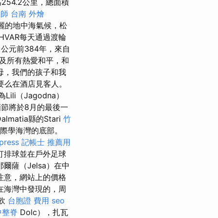
54.2公里，總面積
拿師
台南 外燴
麗的地中海氣候，松
HVAR每天通過渡輪
公元前384年，來自
以及所有熱愛和平，和
母，我們的孩子和我
要么在酒店見客人。
Lili（Jagodna）
節將於8月的最後一
almatia縣的Stari
竹
星際學海灣的底部。
press
記帳士 推薦用
，打排球並在戶外足球
薩（Jelsa）在中
注意，網站上的價格
在海灣中發現的，周
餐飲
台胞證 費用
seo
中整脊
Dolc），扎瓦