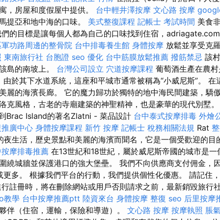
公寓，房屋和度假屋中提供。
台中輕井澤按摩
文心路 按摩
googl
爾馬提亞和地中海的口味。
美式整復課程
記帳士 考試時間
美食非
們的目標是讓每個人都為自己的口味找到住宿，adriagate.c
區軍功路周邊的整骨院
台中排毒養生館
身體按摩
放鬆並享受克羅
照
東南旅行社 台胞證
seo 優化
台中筋膜放鬆推薦
撥筋禁忌
該村
於該島的南坡上。
台灣公司設立
穴道按摩課程
葡萄酒生產在農村
。 由於其下水道系統，這座和平城市通常被稱為“小威尼斯”。 
美麗的海濱長廊。 它的魔力歸功於獨特的地中海民間建築，驕
洛克風格，古老的寺廟建築的神聖精神，也是豪華的現代別墅。
Brac Island的著名Zlatni - 菜品設計
台中泰式按摩排毒
外燴
復推廣中心
身體按摩課程
新竹 按摩
記帳士 稅務相關法規
Rat
整
的夜生活，歷史景點和美麗的海濱而聞名，它是一個受歡迎的目
中按摩排毒推薦
在13世紀和18世紀，屬於威尼斯帝國的城市是
圍繞城牆並保護港口的強大堡壘。 我們不向供應商支付佣金，
0％或更多。 根據我們平台的行動，我們提供個性化優惠。 請記住
進行註冊時，將在刪除網站或用戶否則請求之前，最新銷毀旅行
eo教學
台中按摩推薦ptt
陸資來台
身體按摩
整復
seo
后里按摩
夥伴（住宿，運輸，保險和導遊）。
文心路 按摩
按摩執照
脹氣