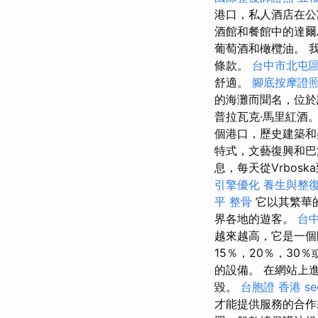
港口，私人酒店在
酒館和餐館中的達
葡萄酒和橄欖油。 我
條款。
台中市北屯
舒適。
腳底按摩證
的海灘而聞名，位
普拉瓦克·馬里紅酒
個港口，歷史建築和
特式，文藝復興和巴
息，每天從Vrboska到
引擎優化
養生與整
平 整骨
它以其繁華
界各地的遊客。
台
越來越高，它是一個
15％，20％，3
的設備。 在網站上
毀。
台胞證 香港
s
才能提供服務的合作