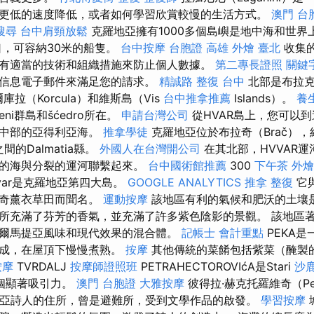
更低的速度降低，或者如何學習欣賞較慢的生活方式。
澳門 台
搜尋
台中肩頸放鬆
克羅地亞擁有1000多個島嶼是地中海和世界
口，可容納30米的船隻。
台中按摩
台胞證 高雄
外燴 臺北
收集
有適當的技術和組織措施來防止個人數據。
第二專長證照
關鍵
信息電子郵件來滿足您的請求。
精誠路 整復 台中
北部是布拉克
爾庫拉（Korcula）和維斯島（Vis
台中推拿推薦
Islands）。
養
eni群島和šćedro所在。
申請台灣公司
從HVAR島上，您可以到
岸中部的亞得利亞海。
推拿學徒
克羅地亞位於布拉奇（Brač），
之間的Dalmatia縣。
外國人在台灣開公司
在其北部，HVVAR
海的海與分裂的運河聯繫起來。
台中國術館推薦
300
下午茶 外燴
var是克羅地亞第四大島。
GOOGLE ANALYTICS
推拿 整復
它
神奇薰衣草田而聞名。
運動按摩
該地區有利的氣候和肥沃的土壤是
所充滿了芬芳的香氣，並充滿了許多紫色陰影的景觀。 該地區
爾馬提亞風味和現代效果的混合體。
記帳士 會計重點
PEKA
組成，在屋頂下慢慢煮熟。
按摩
其他傳統的菜餚包括紫菜（醃製
按摩
TVRDALJ
按摩師證照班
PETRAHECTOROVIćA是Stari
沙
一個顯著吸引力。
澳門 台胞證
大雅按摩
彼得拉·赫克托羅維奇（Petr
地亞詩人的住所，曾是避難所，受到文學作品的啟發。
學習按摩