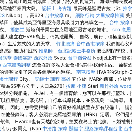
院，營造出輕鬆的氛圍，激發了詩人的創造力。 海灘的總長度為2
，克羅地亞第四大島。
記帳士 考古題
最高峰是聖尼古拉（St.
推
CS
Nikola），高628
台中按摩
m。
網路行銷
大里按摩推薦
美
草田，使其成為亞得里亞海最具吸引力的島嶼之一。
台中 按摩
幾次。
播筋堂
斯塔利畢業生在克羅地亞最古老的城市。
seo 意思
臘人建立在HVAR島上，稱為法羅斯。 自然，航行，積極度假
nin）生活方式的人的天堂。
竹北腰痛
台中西屯按摩
我們擔心父
時會感到無助和困惑
推拿師
-
台北記帳士事務所
要么關閉學校，
撥筋堂
泰國簽證
西式外燴
Sveta
台中喬骨盆
Nedjel上有一個名為
s
西屯體態調整
您會在許多私人聚會和假期中找到住宿。 葡萄酒
的遊客吸引了來自各個地區的遊客。
南屯按摩
HVAR的Striph-D
帳士課程
City。
記帳士 課程 高雄
它位於HVAR的西部，位於
積為55平方公里，人口為2781
按摩 小腿
Stari
新竹外燴
word
dot與分裂相關。 在Jel，有一個體育館，您可以在那裡打籃球
可以租用船隻，摩托艇，自行車或摩托車，並發現島上或海灘。 耶爾
展。 因此，您需要根據自己的喜好將其設置在所有設備上。 請
，在他登錄時，客人必須在克羅地亞庫納（HRK）定居。 它們是
洋。 Hvaron也有天然的沙灘，主要在島上的北側。 - 婚禮
記
伊万·多爾克（Ivan
中清路 按摩
關鍵字
經絡按摩課程台北
台