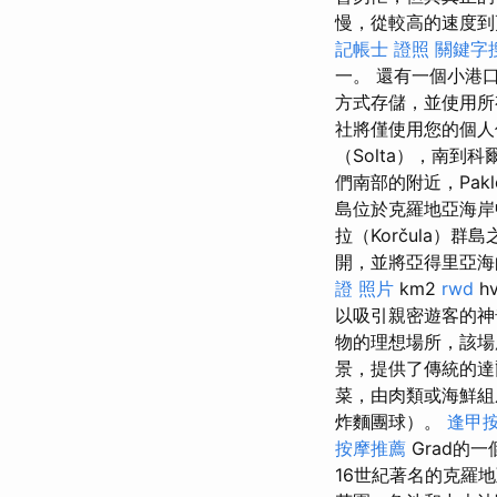
慢，從較高的速度到
記帳士 證照
關鍵字
一。 還有一個小港
方式存儲，並使用所
社將僅使用您的個人
（Solta），南到科
們南部的附近，Pakl
島位於克羅地亞海
拉（Korčula）群島
開，並將亞得里亞
證 照片
km2
rwd
h
以吸引親密遊客的
物的理想場所，該場
景，提供了傳統的達
菜，由肉類或海鮮
炸麵團球）。
逢甲
按摩推薦
Grad的
16世紀著名的克羅