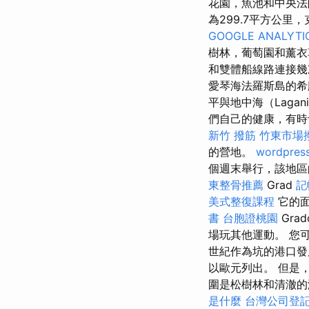
花園，魚池和中央法
為299.7平方公里
GOOGLE ANALYTI
樹林，葡萄園和薰衣
和雙體船線路連接
愛琴海法羅斯島的希
平與地中海（Laga
們自己的健康，有
新竹 撥筋
竹東市場
的營地。
wordpres
個週末舉行，該地區
東整骨推薦
Grad
記
美式整復課程
它的面
書
台胞證桃園
Gra
場玩其他運動。 您
世紀作為坑的港口發
以歐元列出。 但是
圍是松樹林和清澈的海
是什麼
台灣公司登