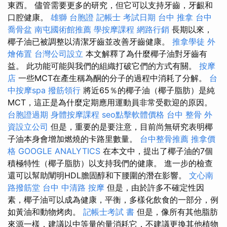
東西。 儘管需要更多的研究，但它可以支持牙齒，牙齦和
口腔健康。
雄獅 台胞證
記帳士 考試日期
台中 推拿
台中
喬骨盆
南屯國術館推薦
學按摩課程
網路行銷
長期以來，
椰子油已被調整以清潔牙齒並改善牙齒健康。
推拿學徒
外
燴佈置
台灣公司設立
本文解釋了為什麼椰子油對牙齒有
益。 此功能可能與我們的組織打破它們的方式有關。
按摩
店
一些MCT在產生稱為酮的分子的過程中消耗了分解。
台
中按摩spa
撥筋領行
將近65％的椰子油（椰子脂肪）是純
MCT，這正是為什麼定期應用運動員非常受歡迎的原因。
台胞證過期
身體按摩課程
seo點擊軟體價格
台中 整骨
外
資設立公司
但是，重要的是要注意，目前尚無研究表明椰
子油本身會增加燃燒的卡路里數量。
台中整骨推薦
推拿價
格
GOOGLE ANALYTICS
在本文中，提出了椰子油的7個
積極特性（椰子脂肪）以支持我們的健康。 進一步的檢查
還可以幫助闡明HDL膽固醇和下腰圍的潛在影響。
文心南
路撥筋堂
台中 中清路 按摩
但是，由於許多不確定性因
素，椰子油可以成為健康，平衡，多樣化飲食的一部分，例
如黃油和動物烤肉。
記帳士考試 書
但是，像所有其他脂肪
來源一樣，建議以中等量的量消耗它，不建議更換其他植物