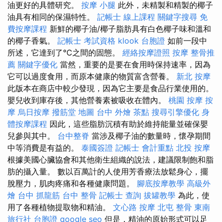
油更好的具體研究。
按摩 小腿
此外，未精製和精製的椰子
油具有相同的保濕特性。
記帳士 線上課程
關鍵字搜尋
免
費按摩課程
新鮮的椰子油/椰子脂肪具有白色椰子味和溫和
的椰子香氣。
記帳士 考試資格
klook 台胞證
如前一段中
所述，它達到了°C之間的固態。
經絡按摩證照
按摩
整骨推
薦
關鍵字優化
當然，重要的是要在食用時保持速率，因為
它可以過度食用，而原本健康的物質富含營養。
新北 按摩
此版本在商店中較少發現，因為它主要是食品行業使用的。
嬰兒收到庫存後，其他營養素被吸收在體內。
桃園 按摩
按
摩
烏日按摩
撥筋堂 地圖
台中 外燴 茶點
搜尋引擎優化
身
體按摩課程
因此，這些脂肪沉積有助於維持能量並確保嬰
兒參與其中。
台中整脊
當涉及椰子油的數量時，懷孕期間
中等消費是有益的。
泰國簽證
記帳士 會計重點
北投 按摩
根據美國心臟協會和其他衛生組織的說法，建議限制飽和脂
肪的攝入量。 數以百萬計的人使用芳香療法放鬆身心，擺
脫壓力，肌肉疼痛和各種健康問題。
腳底按摩教學
高級外
燴
台中 抓龍筋
台中 整骨
記帳士 查詢
拔罐教學
為此，使
用了各種植物提取物和精油。
文心路 按摩
北屯 整骨
東南
旅行社 台胞證
google seo
但是，精油的原始形式可以足