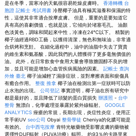
是在冬季，當寒冷的天氣很容易乾燥皮膚時。
香港轉機 台
胞證
記帳士 考試用書
冷壓椰子油具有極其滋養和保濕的特
性，這使其非常適合按摩皮膚。 但是，重要的是要知道它
具有高的喜劇價值，也就是說，它傾向於堵塞毛孔。 油顏
色淡黃色，調味和聞起來中性，冷凍在24°C以下。 精製的
椰子油經過RBD工藝，以獲得清潔，無色和無味油，非常適
合烘烤和烹飪。 在細化過程中，油中的油脂中失去了寶貴
的維生素和氨基酸，因此我們的人體獲得了更多毫無價值的
油。 此外，在日常飲食中食用大量會導致膽固醇不良的增
加，並且可能是增加心血管疾病風險的因素。
記帳士 查詢
外燴 臺北
椰子油減輕了濕疹症狀，並對摩擦表面和瘀傷具
有癒合作用。
整復 推拿
椰子油在檢測出第一症狀時可以防
止水泡的出現。
公司登記
事實證明，椰子油在所有研究中
都是最好的，並且降低了頭髮的蛋白質損失
辦護照
-
台中
整骨
無漂白，化學處理並暴露於紫外線輻射。
GOOGLE
ANALYTICS
痤瘡的常規，長期出現，炎症性炎症，使用正
常手術UV
seo公司
Obyai
整骨學徒
Cheniya的化膿可能是
有效的。
台中西屯按摩
肯特光敏藥物受影響皮膚的藥物被
選擇性DUF輻射（PUVA治療）輻照。 約93％的卡路里來