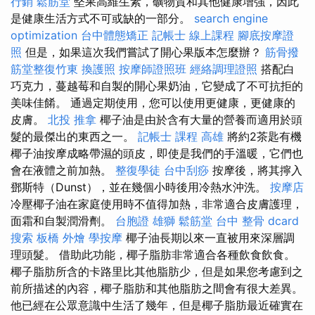
行銷
鬆筋堂
堅果高維生素，礦物質和其他健康增強，因此
是健康生活方式不可或缺的一部分。
search engine
optimization
台中體態矯正
記帳士 線上課程
腳底按摩證
照
但是，如果這次我們嘗試了開心果版本怎麼辦？
筋骨撥
筋堂整復竹東
換護照
按摩師證照班
經絡調理證照
搭配白
巧克力，蔓越莓和自製的開心果奶油，它變成了不可抗拒的
美味佳餚。 通過定期使用，您可以使用更健康，更健康的
皮膚。
北投 推拿
椰子油是由於含有大量的營養而適用於頭
髮的最傑出的東西之一。
記帳士 課程 高雄
將約2茶匙有機
椰子油按摩成略帶濕的頭皮，即使是我們的手溫暖，它們也
會在液體之前加熱。
整復學徒
台中刮痧
按摩後，將其擰入
鄧斯特（Dunst），並在幾個小時後用冷熱水沖洗。
按摩店
冷壓椰子油在家庭使用時不值得加熱，非常適合皮膚護理，
面霜和自製潤滑劑。
台胞證 雄獅
鬆筋堂
台中 整骨 dcard
搜索
板橋 外燴
學按摩
椰子油長期以來一直被用來深層調
理頭髮。 借助此功能，椰子脂肪非常適合各種飲食飲食。
椰子脂肪所含的卡路里比其他脂肪少，但是如果您考慮到之
前所描述的內容，椰子脂肪和其他脂肪之間會有很大差異。
他已經在公眾意識中生活了幾年，但是椰子脂肪最近確實在