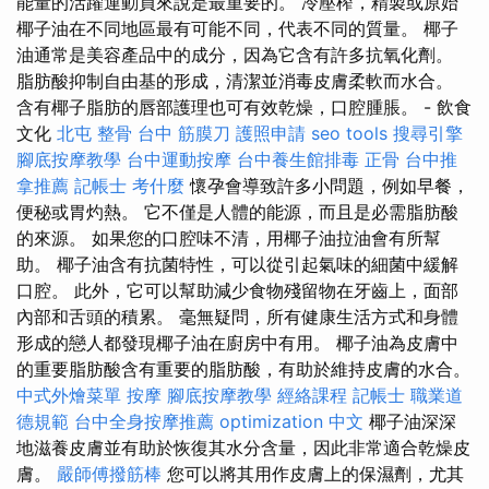
能量的活躍運動員來說是最重要的。 冷壓榨，精製或原始
椰子油在不同地區最有可能不同，代表不同的質量。 椰子
油通常是美容產品中的成分，因為它含有許多抗氧化劑。
脂肪酸抑制自由基的形成，清潔並消毒皮膚柔軟而水合。
含有椰子脂肪的唇部護理也可有效乾燥，口腔腫脹。 - 飲食
文化
北屯 整骨
台中 筋膜刀
護照申請
seo tools
搜尋引擎
腳底按摩教學
台中運動按摩
台中養生館排毒
正骨
台中推
拿推薦
記帳士 考什麼
懷孕會導致許多小問題，例如早餐，
便秘或胃灼熱。 它不僅是人體的能源，而且是必需脂肪酸
的來源。 如果您的口腔味不清，用椰子油拉油會有所幫
助。 椰子油含有抗菌特性，可以從引起氣味的細菌中緩解
口腔。 此外，它可以幫助減少食物殘留物在牙齒上，面部
內部和舌頭的積累。 毫無疑問，所有健康生活方式和身體
形成的戀人都發現椰子油在廚房中有用。 椰子油為皮膚中
的重要脂肪酸含有重要的脂肪酸，有助於維持皮膚的水合。
中式外燴菜單
按摩
腳底按摩教學
經絡課程
記帳士 職業道
德規範
台中全身按摩推薦
optimization 中文
椰子油深深
地滋養皮膚並有助於恢復其水分含量，因此非常適合乾燥皮
膚。
嚴師傅撥筋棒
您可以將其用作皮膚上的保濕劑，尤其