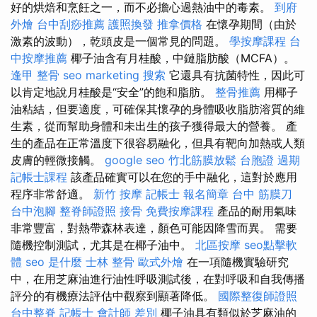
好的烘焙和烹飪之一，而不必擔心過熱油中的毒素。
到府
外燴
台中刮痧推薦
護照換發
推拿價格
在懷孕期間（由於
激素的波動），乾頭皮是一個常見的問題。
學按摩課程
台
中按摩推薦
椰子油含有月桂酸，中鏈脂肪酸（MCFA）。
逢甲 整骨
seo marketing
搜索
它還具有抗菌特性，因此可
以肯定地說月桂酸是“安全”的飽和脂肪。
整骨推薦
用椰子
油粘結，但要適度，可確保其懷孕的身體吸收脂肪溶質的維
生素，從而幫助身體和未出生的孩子獲得最大的營養。 產
生的產品在正常溫度下很容易融化，但具有靶向加熱或人類
皮膚的輕微接觸。
google seo
竹北筋膜放鬆
台胞證 過期
記帳士課程
該產品確實可以在您的手中融化，這對於應用
程序非常舒適。
新竹 按摩
記帳士 報名簡章
台中 筋膜刀
台中泡腳
整脊師證照
接骨
免費按摩課程
產品的耐用氣味
非常豐富，對熱帶森林表達，顏色可能因降雪而異。 需要
隨機控制測試，尤其是在椰子油中。
北區按摩
seo點擊軟
體
seo 是什麼
士林 整骨
歐式外燴
在一項隨機實驗研究
中，在用芝麻油進行油性呼吸測試後，在對呼吸和自我傳播
評分的有機療法評估中觀察到顯著降低。
國際整復師證照
台中整脊
記帳士 會計師 差別
椰子油具有類似於芝麻油的