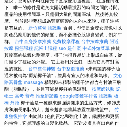
是說，您可以不時在陽光下直接使用這種油。 在這種情況
下，唯一的條件是避免太陽活動最激烈的時間之間的時間。
產品的使用很簡單 - 只需倒大量的問題區域，然後將其按
摩。 對於那些夢想成為豐富頭髮的人的人來說，椰子油將
是有益的。
新竹整骨
換護照
否則，即使是金發女郎也可以
將產品應用於他們的頭髮，而不必擔心股線會變黃，例如牛
群。
台中全身按摩推薦
免費按摩課程
台中按摩推薦
附近
按摩
撥筋課程
記帳士課程
seo 是什麼
中式外燴菜單
由於
其較高的抗氧化劑濃度，椰子油很容易防止形成自由基，從
而減少了皺紋的外觀。 它主要用於烹飪，因為它具有對高
溫的抗性。
台中整骨神醫
台中整復推薦
•未精製的椰子油
通常被稱為“原始椰子油”，並具有宜人的味道和氣味。
文心
路喬骨盆
massage
精製和未精製的椰子油都含有甘油三酸
酯（脂肪酸），並且可能是極好的保濕劑。
按摩師執照
記
帳士 高考 普考
推拿師證照
google關鍵字排名
換護照
板
橋 外燴
椰子油是一種越來越強調健康的生活方式，修飾皮
膚和細長形狀的人，越來越多地將其放置在購物籃中。
竹
東整復推拿
由於其出色的質地和強化上油，保護性和更新
的特性，它是理想的自製化妝品。 它對皮膚具有出色的作