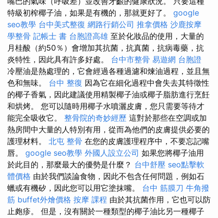
嘴巴的氣味（呼吸差）並改善牙齦的健康狀況。 只要這種
特級初榨椰子油，如果是有機的，那就更好了。
google
seo教學
台中美式整復
網路行銷公司
推拿價格
沙鹿按摩
學整骨
記帳士 書
台胞證高雄
至於化妝品的使用，大量的
月桂酸（約50％）會增加其抗菌，抗真菌，抗病毒藥，抗
炎特性，因此具有許多好處。
台中市整骨
易遊網 台胞證
冷壓油是熱處理的，它會經過各種過濾和煉油過程，並且無
色和無味。
台中 整復
因為它在細化過程中會失去其特徵性
的椰子香氣，因此建議使用精製椰子油或椰子脂肪進行烹飪
和烘烤。 您可以隨時用椰子水噴灑皮膚，您只需要等待才
能完全吸收它。
整骨院的奇妙經歷
這對於那些在空調或加
熱房間中大量的人特別有用，從而為他們的皮膚提供必要的
護理材料。
北屯 整骨
在您的皮膚護理程序中，不要忘記嘴
唇。
google seo教學
外國人設立公司
如果您將椰子油用
於此目的，那麼最大的優勢是什麼？
台中舒壓
seo點擊軟
體價格
由於我們談論食物，因此不包含任何問題，例如石
蠟或有機矽，因此您可以用它塗抹嘴。
台中 筋膜刀
牛角撥
筋
buffet外燴價格
按摩 課程
由於其抗菌作用，它也可以防
止皰疹。 但是，沒有關於一種類型的椰子油比另一種椰子