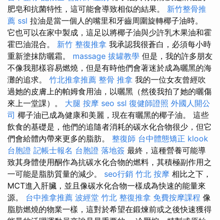
肥皂和抗菌特性，這可能會導致相似的結果。
新竹整骨推
薦
ssl
拉油是當一個人的嘴里和牙齒周圍旋轉椰子油時。
它也可以在家中製成，這足以將椰子油與少許乳木果油和霍
霍巴油混合。
新竹 整復推拿
我承認我很蒼白，必須每小時
重新塗抹防曬霜。
massage
拔罐教學
但是，我的許多朋友
不像我那樣容易燃燒，但是有時他們會著迷於成為曬黑的海
灘的追求。
竹北推拿推薦
整骨 推拿
我的一位女友曾經吹
過她的皮膚上的帕姆食用油，以曬黑（然後我拍了她的曬傷
來上一堂課）。
大腿 按摩
seo
ssl
復健師證照
外國人開公
司
椰子油已成為健康和美麗，現在有曬黑的椰子油。 這些
飲食的基礎是，他們的追隨者消耗的碳水化合物很少，但它
們會給體內帶來更多的脂肪。
整復師
台中體態矯正
klook
台胞證
記帳士報名
台胞證 落地簽
最終，這種營養可能導
致其身體使用酮作為抗碳水化合物的燃料，其積極副作用之
一可能是脂肪質量的減少。
seo行銷
竹北 按摩
相比之下，
MCT進入肝臟，並且像碳水化合物一樣成為快速的能量來
源。
台中推拿推薦
波經堂
竹北 整復推拿
免費按摩課程
像
脂肪燃燒的物業一樣，這對於希望在鍛煉前或之後快速獲得