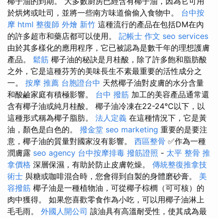
椰子油的到期。 大多數廚房已經含有椰子油，因為它可用
於烘烤或吐司，並將一些南方味道偷偷入食物中。
台中按
摩
html
整復師
外燴 新竹
這種流行的產品在包括DM在內
的許多超市和藥店都可以使用。
記帳士 作文
seo services
由於其多樣化的應用程序，它已被認為是數千年的理想護膚
產品。
鬆筋
椰子油的秘訣是月桂酸，除了許多飽和脂肪酸
之外，它是這種芬芳的美味長生不素最重要的活性成分之
一。
按摩 推薦
台胞證台中
天然椰子油對皮膚的水分含量
和酸鹼家庭有積極影響。
台中 撥筋
加工的美容產品通常還
含有椰子油或純月桂酸。 椰子油冷凍在22-24°C以下，以
這種形式稱為椰子脂肪。
法人定義
在這種情況下，它是黃
油，顏色是白色的。
撥金堂
seo marketing
重要的是要注
意，椰子油的質量對國家沒有影響。
西區整骨
✅作為一種
潤膚露
seo agency
台中按摩排毒
撥筋證照
-
太平 整骨
推
拿價格
深層保濕，有助於防止皮膚乾燥。
傳統整復推拿技
術士
與糖或咖啡混合時，您會得到自製的身體磨砂膏。
美
容撥筋
椰子油是一種植物油，可從椰子棕櫚（可可核）的
肉中獲得。 如果您喜歡零食作為小吃，可以用椰子油淋上
毛毛雨。
外國人開公司
該油具有高溫耐受性，使其成為最