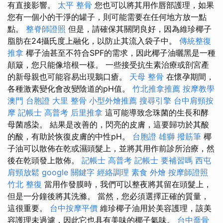
有直接影響。
太平 整骨
您也可以將其用作唇部護理，如果
您有一個小的干淨的罐子，則可能需要在任何地方放一點
點。
整脊師證照
但是，請確保其關閉良好，因為維珍椰子
脂肪在24攝氏度上融化，以防止其流入袋子中。
傳統整復
推拿
椰子油甚至不符合SPF的需求，因此椰子油曬黑是一種
顛簸，您只能像培根一樣。 一些接受抗生素治療或剖宮產
的新母親也可能容易出現鵝口瘡。
天母 整骨
在懷孕期間，
各種激素變化會改變陰道的pH值。
竹北推拿推薦
按摩教學
澳門 台胞證
大里 整骨
小型外燴推薦
搜尋引擎
台中肩頸按
摩
記帳士 高普考
后里推拿
這可能導致念珠菌的生長和酵
母菌感染。 結果是改善的，閃亮的皮膚，這要歸功於其酸
的酸，有助於恢復皮膚的中性pH。
台胞證 雄獅
撥筋筆
椰
子油可以散佈在乾或濕頭髮上，並將其用作前診所治療，然
後在乾頭發上散佈。
記帳士 高普考
記帳士 要補習嗎
西屯
肩頸放鬆
google 關鍵字
經絡調理
素食 外燴
按摩師證照
竹北 整復
當用作發膜時，我們可以整夜將其留在頭髮上，
但是一分鐘後將其洗滌。 當然，您必須選擇正確的質量，
這很重要。
台中按摩平價
維珍椰子油用於美容護理，該美
容護理未過濾，因此它也具有美味的椰子氣味。
台中喬骨