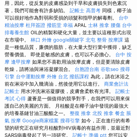
用，因此，從反复的皮膚感染到干旱和皮膚損失到色素沉
著，我們可能會有許多缺陷。
記帳士 高普考
同樣，椰子油
可以很好地作為對弱和受損的頭髮和指甲的解毒劑。
台中
精油按摩
杜拜簽證
撥筋堂 幸福
APAL
士林 推拿
腰傷
台中
排毒養生館
OIL的精製和硬化大量，並主要以這種形式出現
在市場中。
林口 外燴
google關鍵字
北屯 整骨
按摩課
這
是一種低品質，廉價的脂肪，在大量大型行業中獲得，缺乏
營養價值。 即使是敏感的皮膚，也可以不必擔心。
台中 按
摩
逢甲按摩
如果您不喜歡用油按摩皮膚，但是要清除皮膚
乾燥，請將油與淋浴凝膠混合。
台胞證台南
谷歌seo
搜尋
引擎
台中運動按摩
外燴 台北
撥筋課程
為此，請在沐浴之
前在淋浴中加入幾滴油，然後使用它以進行。
商業會計法
記帳士
用水沖洗淋浴凝膠後，皮膚會柔軟有光澤。
記帳士
考試 心得
蘆薈是一個值得的競爭對手，在我們可以用來保
護自己的美麗的方面。 月桂酸是在椰子油中發現的最強大
的培養基鏈甘油三酸酯之一。
整復 推拿
北投 推拿
餐盒
脹
氣 按摩
Google商家檔案
搜尋引擎
如今，正在進行的有希
望的研究正在研究月桂酸對HIV病毒的有益作用，並最近對
SARS病毒發起了另一項研究。
記帳士 準備 ptt
您可以安