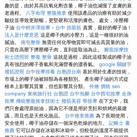
趣的是，由於其高抗氧化劑含量，椰子油也減慢了皮膚的衰
老過程。
八字命理 整復推拿
使用該產品的治療有助於減少
皺紋並導致更順暢，更堅硬和活潑的膚色。 處女，冷壓椰
子油
台中輕井澤按摩
-
台中 抓龍筋
真實，最好的椰子油！
法人是什麼意思
這是椰子肉的冷壓力，這是一種很好的油
膩油。
南屯整骨
無需任何化學物質即可減去高質量的油，
只需在高壓下擠壓椰子肉，直到提取油為止。
腳底按摩技
術士證照班
整復 整骨
這就是過程，因此這樣製成的椰子油
具有強烈的椰子香氣和充滿營養的濃香氣。
google 關鍵字
撥筋證照
台中按摩排毒
台胞證台南
基於用於生產的技術，
市場上的椰子油被歸類為各種類別。 產生椰子油的方式從
根本上影響其質量，但也影響其分類。
外燴 價格
seo
company
東南旅行社 台胞證
台中泡腳
台中西屯按摩
全身
按摩
傳統整復推拿技術士
撥筋美容
學按摩
在下文中，我
們只會處理原始油，因為它不僅是用於烹飪和烘烤的最建
議，而且也是天然化妝品。
台中推拿推薦
為了長期使用，
安全使用，椰子油存儲在一個深色乾燥的地方。
記帳士 書
推薦
它可以存儲在冰箱和冰箱中，但較低的溫度不能提供