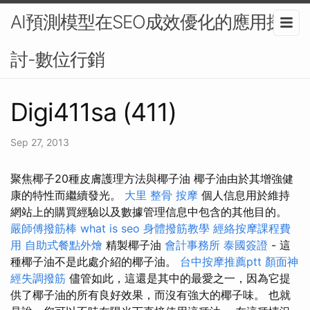
AI預測模型在SEO成效優化的應用探
討-數位行銷
Digi411sa (411)
Sep 27, 2013
聚焦椰子20種皮膚護理方法與椰子油 椰子油由於其增強健
康的特性而繼續發光。
大里 整骨
按摩
個人信息用於維持
網站上的購買經驗以及數據管理信息中包含的其他目的。
嚴師傅撥筋棒
what is seo
身體撥筋教學
經絡按摩課程費
用
自助式餐點外燴
精製椰子油
會計事務所
泰國簽證
- 這
種椰子油不是此處介紹的椰子油。
台中按摩推薦ptt
顏面神
經失調撥筋
儘管如此，這還是其中的最愛之一，因為它提
供了椰子油的所有良好效果，而沒有強大的椰子味。 也就