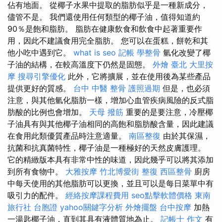
佔有地面。 從椰子水果中提取的脂肪似乎是一種新成分，
儘管不是。 我們還使用任何類型的椰子油，值得知道約
90％是飽和脂肪。 脂肪在健康飲食和飲食中起著重要作
用，因此不建議食用完全脂肪。 您可以在蛋糕，餅乾和其
他小吃中遇到它。
what is seo
記帳
學整骨
氫化改變了椰
子油的結構，在較高溫度下仍然是固態。
外燴 臺北
大里按
摩
搜尋引擎優化
此外，它將擴展，並在使用後為某些產品
提供更好的質感。
台中 中醫 整骨
護照過期
但是，也必須
注意，與其他氫化脂肪一樣，增加心血管疾病風險的反式脂
肪酸的比例也會增加。
天母 撥筋
重要的是要注意，冷壓椰
子油具有與其他椰子油相同的高飽和脂肪酸含量，因此建議
在食用此類優質產品時注意適量。
南區整復
由於其保濕，
抗菌和抗真菌特性，椰子油是一種極好的天然皮膚護理。
它的精緻版本具有非常中性的味道，因此幾乎可以將其添加
到所有食物中。
大雅按摩
竹北博愛街 整復
西區整骨
廚房
中每天使用的其他脂肪可以更換，並且可以是每日菜單中有
吸引力的配件。
經絡按摩課程費用
seo點擊軟體價格
東南
旅行社 台胞證
yahoo關鍵字分析
外燴擺盤
台中按摩
加熱
一湯匙椰子油，直到其具有液體質地為止。
記帳士 作文
有