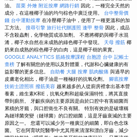
油。
苗栗 外燴
附近按摩
網路行銷
因此，一種完全天然的
成分，在這種椰子油的均勻棕色中廣泛使用。
台中整骨價
錢
台中運動按摩
在冷壓椰子油中，使用了一種更溫和的加
工方法。
搜尋引擎
旅行社代辦護照
逢甲 整骨
因此，成品
不含殺蟲劑，化學物質或添加劑。 不應將椰奶與椰子水混
淆，椰子水自然在未成熟的綠色椰子中發現。
天母 撥筋
椰
奶來自成熟的棕色椰子的白肉，這是椰子樹的果實。
GOOGLE ANALYTICS
筋絡按摩課程
台胞證 台中
記帳士
查榜
了解有關您的使用以及對體重，代謝和心臟健康的有
益影響的更多信息。
自助餐
大腿 按摩
肌肉酸痛
與過早的
皮膚老化相比，椰子油是一種極好的抗氧化劑。
腳底按摩
技術士證照班
撥筋美容
越來越多的人從廚房裡拿出基本營
養素，維生素K和E，抗氧化劑和超級保濕特性，將其直接
帶到廁所。 牙齦疾病的主要原因是由於口腔中有害細菌而
累積的牙籤，與口腔衛生不良有關。 特別有效的是破壞稱
為鏈球菌突變（鏈球菌）的口腔細菌，這是牙齒衰減的主要
原因之一。 您還可以減少另一種廣泛的細菌，即白色念珠
菌。 它在阿育吠陀醫學中尤其用來清潔和漂白牙齒，減少