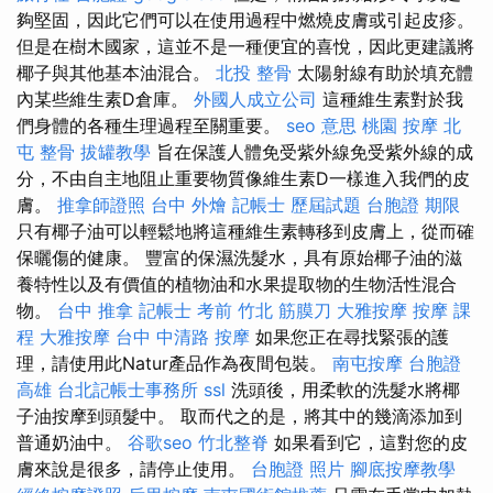
夠堅固，因此它們可以在使用過程中燃燒皮膚或引起皮疹。
但是在樹木國家，這並不是一種便宜的喜悅，因此更建議將
椰子與其他基本油混合。
北投 整骨
太陽射線有助於填充體
內某些維生素D倉庫。
外國人成立公司
這種維生素對於我
們身體的各種生理過程至關重要。
seo 意思
桃園 按摩
北
屯 整骨
拔罐教學
旨在保護人體免受紫外線免受紫外線的成
分，不由自主地阻止重要物質像維生素D一樣進入我們的皮
膚。
推拿師證照
台中 外燴
記帳士 歷屆試題
台胞證 期限
只有椰子油可以輕鬆地將這種維生素轉移到皮膚上，從而確
保曬傷的健康。 豐富的保濕洗髮水，具有原始椰子油的滋
養特性以及有價值的植物油和水果提取物的生物活性混合
物。
台中 推拿
記帳士 考前
竹北 筋膜刀
大雅按摩
按摩 課
程
大雅按摩
台中 中清路 按摩
如果您正在尋找緊張的護
理，請使用此Natur產品作為夜間包裝。
南屯按摩
台胞證
高雄
台北記帳士事務所
ssl
洗頭後，用柔軟的洗髮水將椰
子油按摩到頭髮中。 取而代之的是，將其中的幾滴添加到
普通奶油中。
谷歌seo
竹北整脊
如果看到它，這對您的皮
膚來說是很多，請停止使用。
台胞證 照片
腳底按摩教學