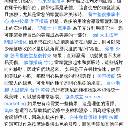
同概念引起的。
竹東整復推拿
椰子脂肪在匈牙利固體，但
在椰子棕櫚部位，熱帶地區是液體。 這會使您的頭髮油膩
且無聊，尤其是當您的頭髮非常美味時。
養生整復推廣中
心
南屯按摩
美容撥筋
但是，過多的用途會導致頭髮和頭皮
上的石油積聚。
記帳士 推薦用書
為了充分利用椰子油，您
可能需要使自己的美麗成為美麗的一部分。
ssl
大里按摩
關鍵字優化
如果您在洗頭之前將油塗在頭髮上，則可以減
少頭髮吸收的水量以及角質層尺度的“粘附”程度。
聚餐 外
燴
筋骨撥筋堂整復竹東
結果，直到濕濕，頭髮就會不太容
易受傷。
臉部撥筋 竹北
當頭髮撿起水和膨脹時，這些鱗片
向外移動，因此它們站起來。 如果您正在尋找快速，健康
和美味的小吃，那麼開心果是您的理想選擇！
美容撥筋
這
些驚人的綠色，可食用的種子是開心果樹的果實。
台中泡
腳
大里按摩
台中 整骨
流行布朗尼的純植物版本和傳統一
樣美味，可以變得非常容易。
協會成立
seo
seo
marketing
如果您有時需要一些糖果，這是理想的選擇。
氣結
您還可以幫助我們治療牛皮癬和濕疹，因為經常使用
會緩解症狀，因為其抗炎作用。
台中整骨價錢
桃園 按摩
它還可以作為按摩油提供出色的服務，而無需添加其他任何