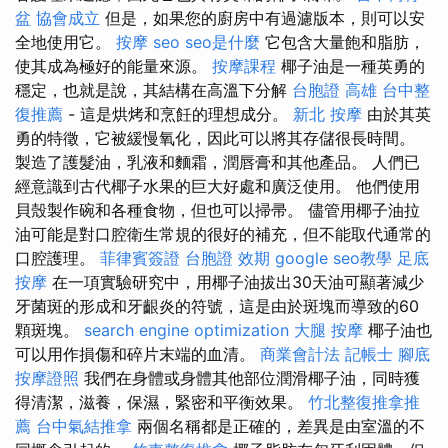
盆
協會成立
但是，如果您的廚房中有過濾版本，則可以安
全地使用它。
按摩
seo
seo是什麼
它包含大量飽和脂肪，
使其成為極好的能量來源。
按摩課程
椰子油是一種英勇的
穩定，也就是說，其結構在高溫下分解
台胞證 高雄
台中整
復推薦
- 這是烘烤和烹飪的理想成分。
新北 按摩
由於其英
勇的特徵，它被緩慢氧化，因此可以將其存儲很長時間。
製造了護髮油，乳液和麵霜，潤唇膏和其他產品。 人們已
經意識到古代椰子水果的巨大好處和廣泛使用。 他們使用
貝殼製作碗和各種食物，但也可以掃帚。 儘管用椰子油拉
油可能是對口腔衛生常規的很好的補充，但不能取代通常的
口腔護理。
菲律賓簽證
台胞證 效期
google seo教學
足底
按摩
在一項實驗研究中，用椰子油拔出30天油可顯著減少
牙菌斑的形成和牙齦炎的符號，這是由於斑塊而導致的60
顆斑塊。
search engine optimization
大腿 按摩
椰子油也
可以用作損傷和碎片末端的血清。
商業會計法 記帳士
腳底
按摩證照
我們在身體或身體其他部位潤滑椰子油，同時獲
得清潔，滋養，保濕，緊密和平衡效果。
竹北整復推拿推
薦
台中氣結推拿
兩個名稱都是正確的，差異是由室溫的不