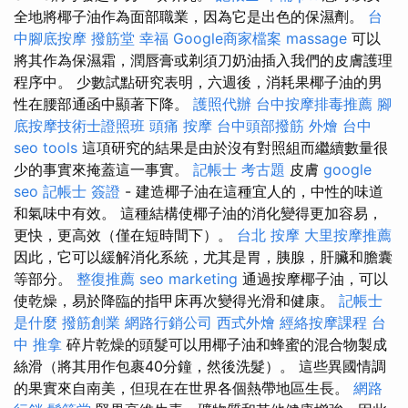
全地將椰子油作為面部職業，因為它是出色的保濕劑。
台
中腳底按摩
撥筋堂 幸福
Google商家檔案
massage
可以
將其作為保濕霜，潤唇膏或剃須刀奶油插入我們的皮膚護理
程序中。 少數試點研究表明，六週後，消耗果椰子油的男
性在腰部通函中顯著下降。
護照代辦
台中按摩排毒推薦
腳
底按摩技術士證照班
頭痛 按摩
台中頭部撥筋
外燴 台中
seo tools
這項研究的結果是由於沒有對照組而繼續數量很
少的事實來掩蓋這一事實。
記帳士 考古題
皮膚
google
seo
記帳士 簽證
- 建造椰子油在這種宜人的，中性的味道
和氣味中有效。 這種結構使椰子油的消化變得更加容易，
更快，更高效（僅在短時間下）。
台北 按摩
大里按摩推薦
因此，它可以緩解消化系統，尤其是胃，胰腺，肝臟和膽囊
等部分。
整復推薦
seo marketing
通過按摩椰子油，可以
使乾燥，易於降臨的指甲床再次變得光滑和健康。
記帳士
是什麼
撥筋創業
網路行銷公司
西式外燴
經絡按摩課程
台
中 推拿
碎片乾燥的頭髮可以用椰子油和蜂蜜的混合物製成
絲滑（將其用作包裹40分鐘，然後洗髮）。 這些異國情調
的果實來自南美，但現在在世界各個熱帶地區生長。
網路