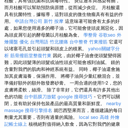
桂酸，具有強抗菌和抗病毒特性。 炎症通常與感染有關，
而月桂酸可以幫助預防病原體，從而減少炎症。 月桂酸還
具有抗菌特性，據報導，這對頭皮的微生物瘤具有有益的作
用。
申請台灣公司
新竹 按摩
這意味著可能會有太多的好
處，如果您使用過多的椰子油，它可能會使頭皮屑惡化，因
為頭皮屑引起的酵母菌以月桂酸為食。
學整骨
谷歌seo
外
燴擺盤
優化 台灣用語
竹北腰痛
台中整脊
竹東撥筋
它還可
以堵塞毛孔並引起頭髮和頭皮上的積累。
yahoo關鍵字分
析
筋骨撥筋堂整復竹東
因此，由於椰子油會使頭髮變得困
難，因此頭髮薄的頭髮或油性頭皮可能會感到油膩。 鎂的
含量對我們的肌肉和神經系統有益。 同時，椰子油還會施
加其皮膚滋養，保濕作用。 將椰子油與少量紅糖混合，並
準備好額外的額外散發磨砂膏。 一周合適的使用1-2，您的
皮膚將柔軟，絲滑。 除了非常好，它們還具有許多其他出
色的功能
台中筋膜刀放鬆
google 搜尋技巧
- 它們可以關
閉，並有助於保持包裝產品的最高質量和新鮮度。
nearby
massage
搜尋引擎排名
就巴西堅果而言，遵循建議的每日
劑量尤其重要，否則有過量的風險。
local seo
高雄 外燴
記帳士線上
核桃絕對值得納入飲食，因為它對我們的健康