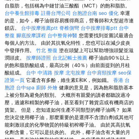
自脂肪，包括稱為中鏈甘油三酸酯（MCT）的飽和脂肪。
台中養生館排毒
註冊台灣公司
台胞證台南
seo 優化
幸運
的是，如今，椰子油很容易獲得商店，營養師和大型超市連
鎖店。
台中按摩推薦ptt
脊椎側彎
台中按摩排毒ptt
台中
整復
腳底按摩課程
台中整骨神醫
您需要找到並嘗試最適合
每個人的方法。 由於其抗氧化特性，您也可以在減少皮炎
中發揮作用。
竹北 整復
塗在頭髮上可以幫助增強頭髮並滋
潤頭皮。
按摩師證照
台北記帳士推薦
椰子油由90％以上
的飽和脂肪酸組成，最高比例（40％）由前面提到的月桂
酸組成。
台中 中清路 按摩
北屯按摩
台中肩頸按摩
seo保
證第一頁
它還含有多酚，維生素E和K，例如鐵。
香港 台
胞證
台中spa
廚師 外燴
健康的意見是，因為飽和脂肪基本
上被分類為避免的類別。 大概所有親愛的讀者都聽說過冷
壓，過濾和精製的椰子油，甚至看到了雜貨店或有機商店的
貨架。 但是，您知道如何生產不同類型的椰子油嗎？ 如果
您決定使用椰子油，那麼重要的是選擇不含漂白劑或其他可
能刺激頭皮的化學物質的特級初榨椰子油。 由於其高抗氧
化劑含量，它可以是抗炎的。 此外，椰子油含有大量的月