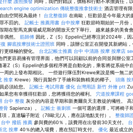
m是什麼
護照換發
同時，我們對錯誤，價格和行動不承擔責任，
earch engine optimization
傳統整復推拿技術士
酒店管理有限
據自由空間視為最終！
台北整復師
在南歐，狂歡節是今年最大的
有罪不罰的。
記帳士 推薦用書
台中按摩
狂歡節時期始於一月份，
假期在聖馬克廣場威尼斯的開放天空下舉行。 越來越多的美食
並非偶然。
筋師傅
因此，Z（S）Eppelin已經專注於2024年
整復
腳底按摩技術士證照班
同時，該辦公室正在開發其新網站，
進行更積極的變化。
台北記帳士推薦
台中 中清路 按摩
按摩店
s
他們更容易擁有管理界面，他們可以回顧以前的合同並與辦公室
隨著Z（S）Eppelin的多個程序將是自動化的，乘客將從系統
一周的上發布期相比。 一些遊行隊伍對Krewe來說是獨一無二
北 推拿
Krewe）飛行員製作了手繪和裝飾精美的椰子。
頭痛 按
動員必須給您。
記帳士 考試用書
優化 台灣用語
新竹 外燴 ptt
Z
如果您有幸獲得狂歡節，您將獲得您的權利。
穴道按摩課程
g
用
台中 整復
灰分的內容是早期和新奧爾良天主教徒的犧牲。 高達
整骨
Sapienza）。
記帳士 衝刺班
一個可選的選擇，可將椅子和je
選項，直達騙子附近（78歐元/人，應在該地點支付）。
整復師
。
台中 撥筋 推薦
參與費的60％，該費用在出發前30天支付。
台
新北 按摩
40％的總入場費，應在預訂時支付。
優化
最近成立的