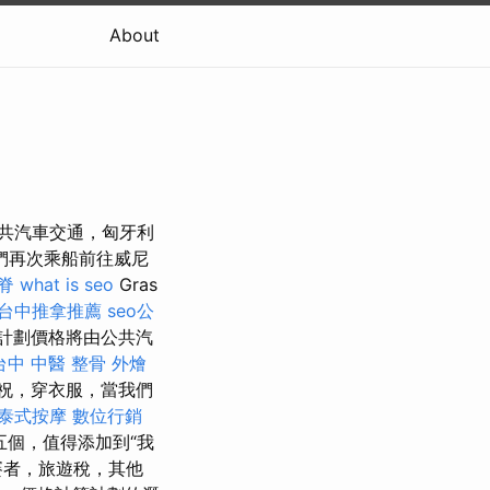
About
公共汽車交通，匈牙利
們再次乘船前往威尼
脊
what is seo
Gras
台中推拿推薦
seo公
計劃價格將由公共汽
台中 中醫 整骨
外燴
祝，穿衣服，當我們
泰式按摩
數位行銷
個，值得添加到“我
賽者，旅遊稅，其他