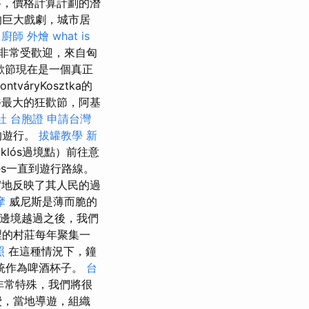
格，價格計算計劃的潛
的巨大戲劇，城市居
。
廚師 外燴
what is
非常受歡迎，來自匈
歡節現在是一個真正
áryKosztka的
午最大的狂歡節，阿基
社 台胞證
申請台灣
的遊行。
拔罐教學
新
miklós過境點）前往意
es一直到遊行路線。
地反映了其人民的過
摩
威尼斯是薄而脆的
）的邊境越過之後，我們
的村莊每年聚集一
照
在這種情況下，鐘
統作為啤酒杯子。
台
非常特殊，我們將很
費，當地導遊，組織