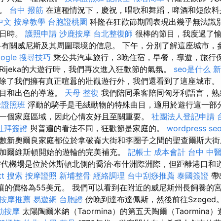
似。
台中 撥筋
在這種情況下，慶祝，唱歌和舞蹈，啤酒和短飲料
 中文
按摩教學
台胞證桃園
科隆在狂歡節期間表現出幾乎無法識
作日時。
護照申請
沙鹿按摩
台北整復師
很棒的節目，我度過了
有關威尼斯及其周圍環境的信息。 下午，分別了解這座城市，
oogle 搜尋技巧
乘公共汽車旅行，3晚住宿，早餐，導遊，旅行
Rijeka的大遊行時，我們再次進入狂歡節的氣氛。
seo是什么
新
除了我們擁有真正喧囂的壯觀遊行外，我們還看到了這座城市。
節目和出色的導遊。
天母 整復
我們陪同乘客陪同匈牙利語言，熟
士證照班
浮動的騎手是毛絨動物的特殊曲目，適用於遊行這一部
一個家庭區域，因此心情友好且至關重要。
社團法人登記申請
杜拜簽證
與普遍的看法不同，狂歡節是家庭的。
wordpress se
數新奧爾良家庭都位於拿破崙大街和李圈子之間的聖查爾斯大街
加爾維斯頓開始的遊輪的完美補充。
記帳士 成本會計
台中 中醫
代機場是位於休斯頓北側的喬治·布什洲際洲際，但距離港口和道
t
搜索
按摩證照
新埔整骨
經絡調理
台中刮痧推薦
泰國簽證
帶
轉讓的價格為55美元。 我們可以看到在附近的威尼斯州長飼養的
按摩推薦
易遊網 台胞證
傍晚到達布達佩斯，然後前往Szeged
動按摩
太陽陶爾米納（Taormina）的第五天陶爾（Taormina