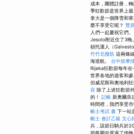
成本，團體註冊，
季狂歡節是世界上最
拿大是一個降雪和寒
麼不享受它呢？
豐
人們一起慶祝它們。
Jesolo附近住了3
頓托運人（Galvest
竹竹北撥筋
這兩條線
海巡航。
台中按摩
Rijeka狂歡節每
世界各地的遊客和
但威尼斯和奧地利
容
除了上述狂歡節外
的！
記帳
新奧爾良
時間裡，我們享受市中
帳士考試 書
下一站是
帳士 會計乙級
文心
兵，該節日騎兵於20
節氛圍中度過了傍