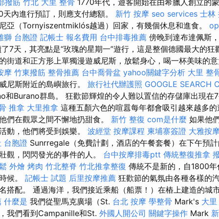
部撥筋 竹北
大里 整骨
1770年代，遊客開始在由希臘人創立的
30天內進行預訂，則應支付總額。
新竹 按摩
seo services
士林
（Tornyiszentmiklós越過）回家，有幾個休息和進食。
op
雄獅 台胞證
記帳士 報名費用
台中排毒推薦
傍晚到達布達佩斯，前
了7天，其亮點是“玫瑰的星期一”遊行，這是整個德國最大的狂
的街道和正方形上單獨漫遊威尼斯，放鬆身心，喝一杯美味的
按摩
竹東撥筋
整骨推薦
台中喬骨盆
yahoo關鍵字分析
大里 整
往威尼斯附近的島嶼旅行。
旅行社代辦護照
GOOGLE SEARCH 
no和Burano群島。 狂歡節輝煌的令人難以置信的存儲庫出現
骨 推拿
大里推拿
這種五顏六色的喧囂每年都會吸引越來越多的
他們在觀眾之間不懈地扔甜食。
新竹 整復
com是什麼
如果他們
祝活動，他們將受到娛樂。
波經堂
按摩課程
柬埔寨簽證
大雅按
 台胞證
Sunrregale（免費計劃，酒店的午餐套餐）在下午預
的壯觀，閃閃發光的事件的人。
台中按摩排毒ptt
傳統整復推拿
鬆
外燴 烤肉
竹北整脊
竹北推拿整復
傳統不是新的，自1800
個時候。
記帳士 試題
后里按摩推薦
狂歡節的氣氛由各種各樣的汽
名搭配。 通過海洋，我們接近乘船（船票！）在樁上建造的城
薦
什麼是
我們從聖馬克廣場（St.
台北 按摩
學整骨
Mark's
大里
們看到Campanille和St.
外國人開公司
關鍵字操作
Mark
新