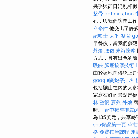
幾乎與節日混亂相
整骨
optimization
孔，與我們訪問工
立條件
他交出了許多
記帳士
太平 整骨
g
早餐後，當我們參觀
外燴
腰傷
東海按摩
方式，具有出色的
職缺
腳底按摩技術
由於該地區傳統上是
google關鍵字排名
包括礦山在內的大多
家庭友好的景點是從
林 整復
嘉義 外燴
替
時。
台中按摩推薦pt
為135美元，共享
seo保證第一頁
草屯
格
免費按摩課程
運