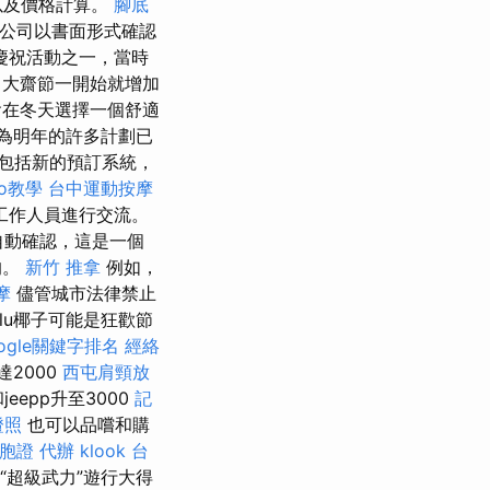
以及價格計算。
腳底
公司以書面形式確認
慶祝活動之一，當時
大齋節一開始就增加
會在冬天選擇一個舒適
，因為明年的許多計劃已
包括新的預訂系統，
eo教學
台中運動按摩
工作人員進行交流。
中自動確認，這是一個
的。
新竹 推拿
例如，
摩
儘管城市法律禁止
ulu椰子可能是狂歡節
oogle關鍵字排名
經絡
2000
西屯肩頸放
epp升至3000
記
證照
也可以品嚐和購
胞證 代辦
klook 台
“超級武力”遊行大得