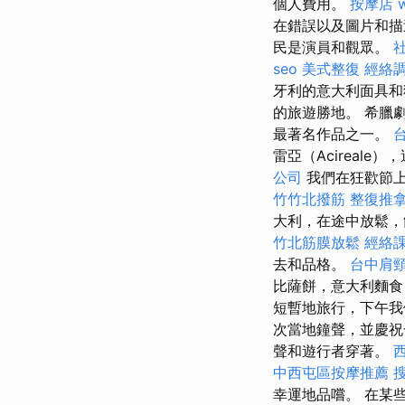
個人費用。
按摩店
在錯誤以及圖片和描
民是演員和觀眾。
seo
美式整復
經絡
牙利的意大利面具
的旅遊勝地。 希臘劇院
最著名作品之一。
雷亞（Acireal
公司
我們在狂歡節上
竹竹北撥筋
整復推
大利，在途中放鬆，飲
竹北筋膜放鬆
經絡
去和品格。
台中肩
比薩餅，意大利麵食，
短暫地旅行，下午我們
次當地鐘聲，並慶
聲和遊行者穿著。
中西屯區按摩推薦
幸運地品嚐。 在某