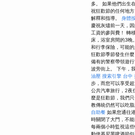
多。 如果他們出生
祝狂歡節的任何地
解釋和指導。
身體
慶祝灰燼前一天，
工資的參與費！ 轉
床，浴室房間的3晚
和行李保險，可能的入
狂歡節季節發生什麼
備有的警察帶領遊
波旁街上。 下午，我
油壓
搜索引擎
台中 
步，而您可以享受超
公共汽車旅行，2夜
麼是狂歡節，我們
教傳統仍然可以吃脂
自助餐
如果您通往港
時關閉了大門，不
每兩個小時監視這
動使慕尼黑啤酒節