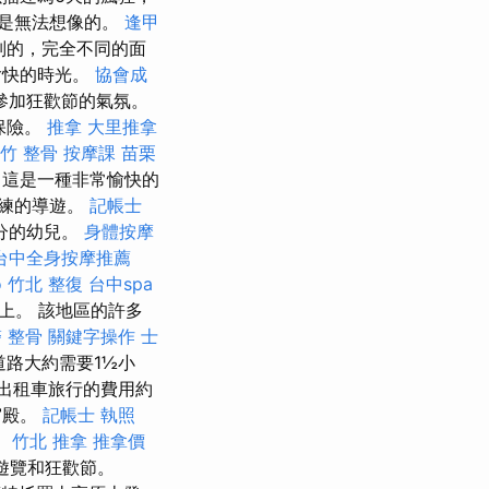
是無法想像的。
逢甲
別的，完全不同的面
愉快的時光。
協會成
參加狂歡節的氣氛。
保險。
推拿
大里推拿
竹 整骨
按摩課
苗栗
 這是一種非常愉快的
練的導遊。
記帳士
分的幼兒。
身體按摩
台中全身按摩推薦
o
竹北 整復
台中spa
上。 該地區的許多
 整骨
關鍵字操作
士
路大約需要1½小
出租車旅行的費用約
宮殿。
記帳士 執照
。
竹北 推拿
推拿價
）遊覽和狂歡節。