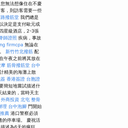
您無法想像住在不慶
客，則訪客需要一些
南路撥筋堂
我們總是
以決定是支付歐元或
四星級酒店，2-3張
脊師證照
疾病，事故
ng firmcpa
無論在
束。
新竹竹北撥筋
配
在午夜之前將其放在
按摩
筋骨撥筋堂
台中
計精美的海灘上散
地簽
香港簽證 台胞證
們要簡短地嘗試描述什
天結束的，當時天主
。
外商投資
北屯 整骨
辦理
台中泡腳
門開始
 推薦
港口警察必須
的停車場。 慶祝活
描述為6天的瘋狂，