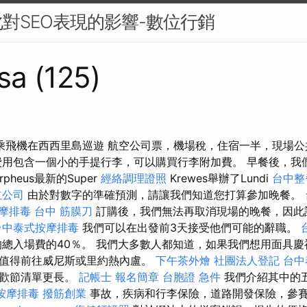
對SEO表現的影響-數位行銷
sa (125)
乘飛機在西西里島巡遊 航空公司票，機場稅，住宿一半，現場
費用包含一個小的手提行李，可以購買行李附加費。 早餐後，我
pheus最新的Super
經絡調理證照
Krewes舉辦了Lundi
台中整
立公司
由於對數字的準確預測，請讓我們知道您打算參加晚餐。
摩排毒
台中 筋膜刀
訂購後，我們無法再取消現場的晚餐，因此
台中泰式按摩排毒
我們可以在出發前3天接受他們可能的辭職。
總入場費的40％。 我們大多數人都知道，如果我們想用面具慶
值得前往威尼斯或里約熱內盧。
下午茶外燴
社團法人登記
台中
狂歡節清單更長。
記帳士 報名簡章
台胞證 急件
我們介紹其中的五
按摩排毒
撥筋創業
事故，疾病和行李保險，道路開發保險，參