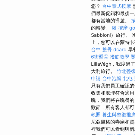
您？
台中泰式按摩
們最新促銷和最後
都有當地的導遊。
的轉變。
腳 按摩
g
Sabbioni）旅
上，您可以在蒙特卡
台中 整骨 dcard
早
6街喬骨
撥筋教學
LillaVégh，我度
大利旅行。
竹北整
申請
台中泡腳
北屯
只有我們員工確認的
收集和處理符合適用
晚，我們將在晚餐的O
歡節，所有客人都
執照
養生與整復推
尼亞風格的寺廟和
裡我們可以看到與斜塔