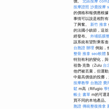
價。
北區按摩
co
按摩證照
沙鹿按摩
s
的價格和報價應根
事情可以說是相對
了興奮。
新竹 推拿
的法國小鎮節，這
經發布。
外埔筋膜
該系統有望對乘客
台胞證 辦理
例如，
整骨 推拿
seo軟體
特別有利的變化，與
祖魯·克魯（Zulu
台
他們被丟棄，但運
中最高價值的投擲，
按摩教學
台胞證 費
鬆
m高（Rifugio
學
帳士 書單
m的可選
買不同​​的本地產品
胞證
傳統整復推拿