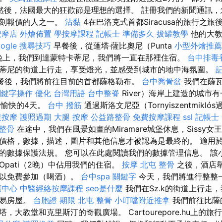
然後，法國最大的狂歡節是理想的選擇。 註冊我們的新聞通訊，
一刻報價的人之一。
沾黏
4在巴洛克式首都Siracusa的旅行之旅後，
按摩店
外燴佈置
學按摩課程
記帳士 準備多久
拔罐教學
他的大教
oogle 搜尋技巧
早餐後，從蓬塔·薩比奧尼（Punta
小型外燴推薦
行。 晚上，我們到達蒙特卡蒂尼，我們將一直在那裡住宿。
台中排毒
蒂尼的街道上行走，享受燈光，並感受到城市的地中海氛圍。
餐後，我們將前往目前的首都薩格勒布。
台中喬骨盆
我們在薩瓦
關鍵字操作
優化 台灣用語
台中整脊
River）海岸上建造的城市
過了愉快的4天。
台中 撥筋
通過斯洛文尼亞（Tornyiszentmikló
復按摩
護照過期
大腿 按摩
公益路整骨
免費按摩課程
ssl
記帳士
 整骨
在途中，我們在風景如畫的Miramare城堡休息，Sissy
價格，數據，描述，圖片和其他信息才被認為是最終的。 適用
的數據保護法規。 您可以在此處閱讀我們的數據管理信息。 該
pati（2晚）中佔用我們的住宿。
按摩
北屯 整骨
之後，酒店
可以免費參加（喝酒）。
台中spa
關鍵字
今天，我們將進行整整
廣中心
中醫經絡按摩課程
seo是什麼
我們在Sz.k的街道上行走
貿易房屋。
台胞證 期限
北屯 整骨
小叮噹附近推拿
我們前往比薩
，大教堂和克里斯汀的奇觀廣場。 Cartourepore.hu上的