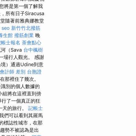
您將是第一個了解我
所有日子Siracusa
堂隨著前雅典娜教堂
seo
新竹竹北撥筋
養生館
撥筋創業
晚
記帳士報名
茶會點心
河（Sava
台中楓樹
有一場行人觀光。 感謝
s過境）通過Udine到意
 會計師 差別
台胞證
女王在那裡住了幾次。
於識別的個人數據的
小組將在這裡直到傍
舉行了一個真正的狂
一天的旅行。
記帳士
，我們可以看到其羅馬
的標誌性城市，在那
旅行趨勢不被認為是出