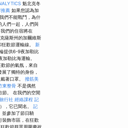
NALYTICS
魁北克冬
摩推薦
如果您認為加
我們不能戰鬥，為什
的人們一起，人們與
我們的住宿將在
克薩斯州的加爾維斯
家和狂歡節運輸線。
新
輪提供6-9夜加勒比
0夜加勒比海運輸。
狂歡節的氣氛，來自
年發展了獨特的身份，
人戴著口罩。
撥筋美
竹東整骨
不是偶然
節。 在我們的空閒
 旅行社
經絡課程
記
io），它已聞名。
記
，並參加了節日騎
行裝飾市區，在狂歡
而狂歡節群眾周圍慶祝