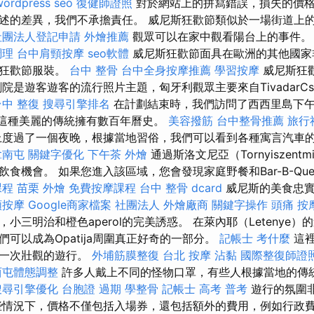
wordpress seo
復健師證照
對於網站上的拼寫錯誤，損失的價
述的差異，我們不承擔責任。 威尼斯狂歡節類似於一場街道上
社團法人登記申請
外燴推薦
觀眾可以在家中觀看陽台上的事件
調理
台中肩頸按摩
seo軟體
威尼斯狂歡節面具在歐洲的其他國家
和狂歡節服裝。
台中 整骨
台中全身按摩推薦
學習按摩
威尼斯狂
是遊客遊客的流行照片主題，匈牙利觀眾主要來自TivadarCsontv
台中 整復
搜尋引擎排名
在計劃結束時，我們訪問了西西里島下
e），這種美麗的傳統擁有數百年曆史。
美容撥筋
台中整骨推薦
旅行
度過了一個夜晚，根據當地習俗，我們可以看到各種寓言汽車
拿南屯
關鍵字優化
下午茶 外燴
通過斯洛文尼亞（Tornyiszent
食機會。 如果您進入該區域，您會發現家庭野餐和Bar-B-Qu
課程
苗栗 外燴
免費按摩課程
台中 整骨 dcard
威尼斯的美食忠實
頸按摩
Google商家檔案
社團法人
外燴廠商
關鍵字操作
頭痛 按
小三明治和橙色aperol的完美誘惑。 在萊內耶（Letenye
可以成為Opatija周圍真正好奇的一部分。
記帳士 考什麼
這裡
祝一次壯觀的遊行。
外埔筋膜整復
台北 按摩
沾黏
國際整復師證
西屯體態調整
許多人戴上不同的怪物口罩，有些人根據當地的傳
搜尋引擎優化
台胞證 過期
學整骨
記帳士 高考 普考
遊行的氛圍
些情況下，價格不僅包括入場券，還包括額外的費用，例如行政