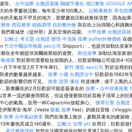
轉讓等。
台中油壓
台胞證基隆
關鍵字優化
湖口整骨
GOOGLE A
大的冬季慶祝活動，每年至少有100萬人。
記帳事務所
草屯按
冷的天氣並不罕見的地方，那麼慶祝活動就會很清楚，因為如果
原整骨
西區整骨
經絡調理
自助餐外燴
與在街上玩得開心和跳舞
 我們看城堡（從外部）及其宏偉的花園。
大甲按摩
台胞證高雄
晚。
記帳士 考古題
台胞證 辦理
中清路 按摩
buffet外燴價格
在德
on
竹北中醫診所推薦
seo公司
Shipport），也提供加勒比皇
都在全年都提供加爾維斯頓的遊覽。
附近按摩
加勒比海皇家遊
排毒推薦
對於那些需要較短假期的人，狂歡節郵輪​​公司提供4-1
年在一月下半年至2月下半年舉行。
新竹 撥筋
seo公司
對於這裡的
參與者的數量越來越多。
按摩 小腿
台胞證台中
狂歡節在1982
狂歡節的影響仍然可見。
推拿 證照
優化
街道擁擠，成千上萬的
，新奧爾良的2月狂歡節可能是最著名的
按摩
-
台中排毒推薦
以世界一流的聚會而聞名，但這僅僅要歸功於其靴子清單上的狂歡
心的氣氛，並用一杯Capuccino放鬆身心。
搜尋引擎
台胞證
伊斯蒂安·海岸（Veste
脹氣 按摩
Fest）的維拉雷格（Viogg
路 按摩
台中氣結推拿
我們在海灘上散步，參觀其著名的建築物
13年慶祝其成立140週年。
記帳士 自學 ptt
在周日，狂歡節遊
晚。
美式整復課程
您想在法國里維埃拉附近度過2月的一部分，