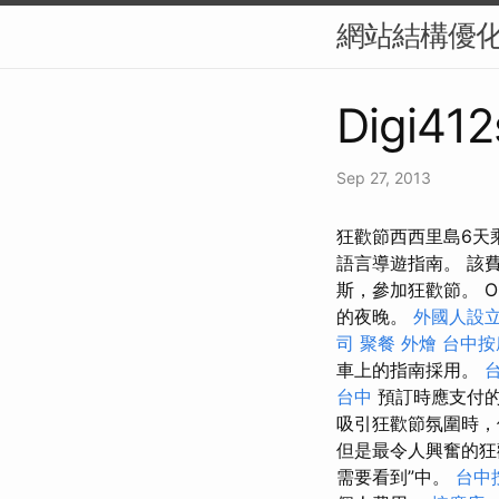
網站結構優化
Digi412
Sep 27, 2013
狂歡節西西里島6天
語言導遊指南。 該
斯，參加狂歡節。 Or
的夜晚。
外國人設
司
聚餐 外燴
台中按
車上的指南採用。
台中
預訂時應支付的
吸引狂歡節氛圍時，
但是最令人興奮的
需要看到”中。
台中