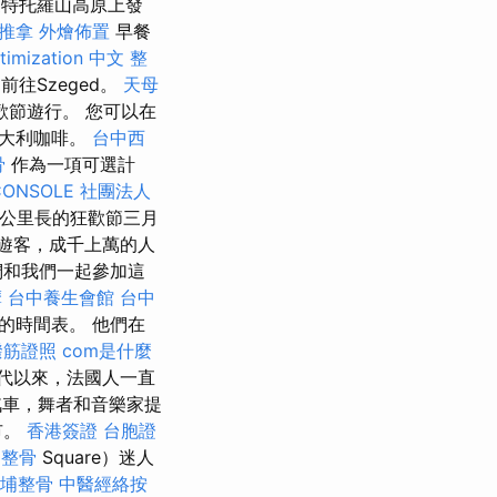
蒙特托羅山高原上發
 推拿
外燴佈置
早餐
timization 中文
整
往Szeged。
天母
歡節遊行。 您可以在
意大利咖啡。
台中西
骨
作為一項可選計
CONSOLE
社團法人
在7公里長的狂歡節三月
遊客，成千上萬的人
和我們一起參加這
摩
台中養生會館
台中
計的時間表。 他們在
撥筋證照
com是什麼
年代以來，法國人一直
車，舞者和音樂家提
市。
香港簽證 台胞證
 整骨
Square）迷人
埔整骨
中醫經絡按