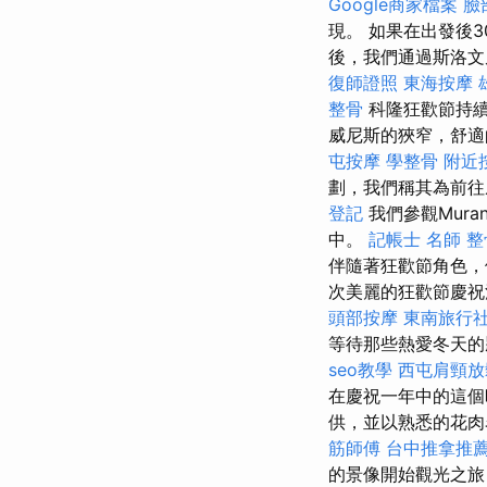
Google商家檔案
臉
現。 如果在出發後
後，我們通過斯洛文尼亞
復師證照
東海按摩
整骨
科隆狂歡節持續
威尼斯的狹窄，舒適
屯按摩
學整骨
附近
劃，我們稱其為前
登記
我們參觀Mura
中。
記帳士 名師
整
伴隨著狂歡節角色，
次美麗的狂歡節慶
頭部按摩
東南旅行社
等待那些熱愛冬天
seo教學
西屯肩頸放
在慶祝一年中的這
供，並以熟悉的花肉
筋師傅
台中推拿推
的景像開始觀光之旅，我