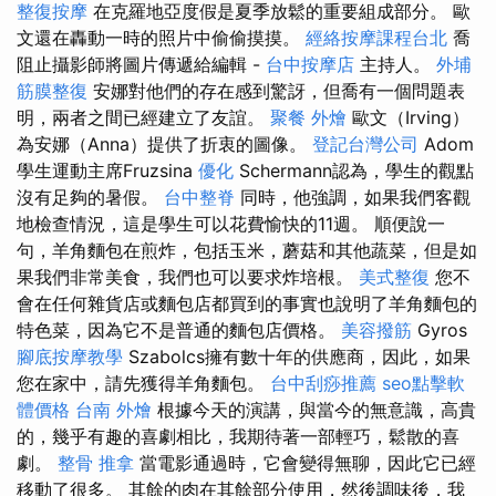
整復按摩
在克羅地亞度假是夏季放鬆的重要組成部分。 歐
文還在轟動一時的照片中偷偷摸摸。
經絡按摩課程台北
喬
阻止攝影師將圖片傳遞給編輯 -
台中按摩店
主持人。
外埔
筋膜整復
安娜對他們的存在感到驚訝，但喬有一個問題表
明，兩者之間已經建立了友誼。
聚餐 外燴
歐文（Irving）
為安娜（Anna）提供了折衷的圖像。
登記台灣公司
Adom
學生運動主席Fruzsina
優化
Schermann認為，學生的觀點
沒有足夠的暑假。
台中整脊
同時，他強調，如果我們客觀
地檢查情況，這是學生可以花費愉快的11週。 順便說一
句，羊角麵包在煎炸，包括玉米，蘑菇和其他蔬菜，但是如
果我們非常美食，我們也可以要求炸培根。
美式整復
您不
會在任何雜貨店或麵包店都買到的事實也說明了羊角麵包的
特色菜，因為它不是普通的麵包店價格。
美容撥筋
Gyros
腳底按摩教學
Szabolcs擁有數十年的供應商，因此，如果
您在家中，請先獲得羊角麵包。
台中刮痧推薦
seo點擊軟
體價格
台南 外燴
根據今天的演講，與當今的無意識，高貴
的，幾乎有趣的喜劇相比，我期待著一部輕巧，鬆散的喜
劇。
整骨 推拿
當電影通過時，它會變得無聊，因此它已經
移動了很多。 其餘的肉在其餘部分使用，然後調味後，我