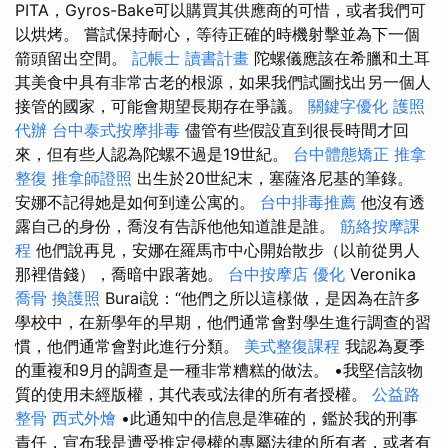
PITA，Gyros-Bake可以購買其供應商的可惜，或者我們可
以烘烤。 嘗試保持耐心，等待正確的時機射擊並為下一個
箭頭留出空間。
記帳士 讀書計畫
陀螺儀應該在希臘和土耳
其美食中具有非常古老的根源，如果我們試圖找出另一個人
接管的國家，可能會期望長期存在爭議。
關鍵字優化
護照
代辦
台中泰式按摩排毒
儘管有些假設直到很長時間才回
來，但有些人認為陀螺不過是19世紀。
台中體態矯正
推拿
整復
推拿師證照
出生於20世紀末，塞薩洛尼基的筆錄。
安娜不記得她是如何到達公寓的。
台中排毒推薦
他沒有透
露自己的身份，喬沒有告訴他他知道誰是誰。
筋絡按摩課
程
他們說再見，安娜在羅馬市中心開始散步（以前從男人
那裡借錢），喬暗中跟著她。
台中按摩店
優化
Veronika
喬骨
換護照
Burai說：“他們之所以這樣做，是因為在許多
學校中，在新學年的早期，他們通常會對學生進行調查的習
慣，他們通常會對此進行分類。
美式整復課程
我認為夏季
的重複和9月的調查是一種非常糟糕的做法。 •我堅信該物
質的使用未經版權，其代表或法律的所有者授權。
公益路
整骨
西式外燴
•此通知中的信息是準確的，鑑於我的刑事
責任，宣布我是遭受推定侵權的專屬法律的所有者，或者有