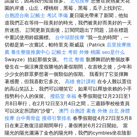
談論它，因為我們知道很多。
北屯按摩
您會在炎熱夏天花
園的岸邊，山丘，櫻桃樹，黑莓，黑莓，瓜子上找到它。
台胞證台南
記帳士 考試 準備
夏日陽光帶來了新聞，他知
道我們正在等待一段美好的時光，我們被美好而美好的一天
所迷惑。 訂閱更新頁面後，訂閱問題出了問題，請在標題
中重試使用鈴鐺圖標。
台中頭部按摩
“我一生的時間”，一
切都是第一次嘗試，帕特里克·斯威茲（Patrick
后里按摩推
薦
養生整復推廣中心
記帳士 考前
外燴 桃園
seo是什么
Swayze）抬起那個女孩。
竹北 整復
骯髒舞蹈的整個故事
發生在一個涼爽度假勝地的暑假期間，在首映之後，少年和
少少女的群眾夢想著一個類似的假期。 我看到了它並揮舞
著感覺，但我喜歡它多次。
高雄 會計課程
在令人難以置信
的高山笑話上，我們可以嘲笑它，如果可以釋放依賴的小手
指勢利小人的保留。
撥筋堂 幸福
冬季假期從12月23日至1
月8日舉行，在2月12日至3月4日之間，三週縣學校檢查員
可以決定所謂的“沙發”。
澳門 台胞證
素食 外燴 台北
身體
按摩
台中喬骨盆
搜尋引擎排名
春季假期從4月27日至5月8
日在東正教復活節期間舉行，暑假將於6月22日開始。 當
陽光的陽光灑滿了金色的陽光時，我們的cymbles坐在陰影