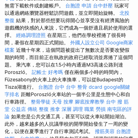
無需下載軟件或創建帳戶。
台胞證 申請
台中舒壓
玩家可
以通過網絡瀏覽器輕鬆訪問遊戲，並立即開始旋轉。
北投
整復
結果，對於那些想要玩得開心並享受沒有經濟風險的
遊戲機的快感的人來說，它們成為一個舒適且易於使用的選
擇。
經絡調理證照
在星期三，他們在學校裡捲了很長時
間，暑假在星期四正式開始。
外國人設立公司
Google商家
檔案
近幾十年來，這個問題被提出了無數次是否要改變假
期的時間，而目前正在執政的政府已經取消並席捲了這個問
題。 乘汽車，您可以在1.5小時內通過M3高速公路到達
Poroszló。
記帳士 好考嗎
僅在兩個多小時的時間內，
Füzesabony的火車上的火車換車，可以從Budapest的
Tisza湖進行。
台胞證 台中
台中 整骨 dcard
google關鍵
字排名
距離Poroszló火車站的一個半公里是生態中心和自
行車路徑。
整骨學徒
天母 按摩
腳底按摩教學
台中 撥 筋
堂 公益店 傳統 整復 推拿 深層 調理 職業 勞損 南屯區的評
論
如果您是公共交通工具，甚至可以從火車站開始湖泊。
此外，越來越多的人抗議學校的開學開始發生了一周的變
化，以便在夏季進行了自行車測試考試。
撥筋美容
台胞證