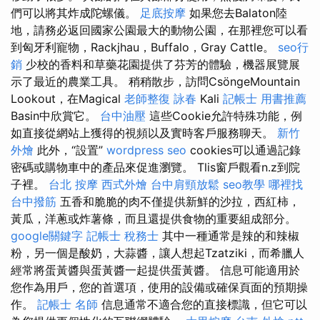
們可以將其炸成陀螺儀。
足底按摩
如果您去Balaton陸
地，請務必返回國家公園最大的動物公園，在那裡您可以看
到匈牙利寵物，Rackjhau，Buffalo，Gray Cattle。
seo行
銷
少校的香料和草藥花園提供了芬芳的體驗，機器展覽展
示了最近的農業工具。 稍稍散步，訪問CsöngeMountain
Lookout，在Magical
老師整復 詠春
Kali
記帳士 用書推薦
Basin中欣賞它。
台中油壓
這些Cookie允許特殊功能，例
如直接從網站上獲得的視頻以及實時客戶服務聊天。
新竹
外燴
此外，“設置”
wordpress seo
cookies可以通過記錄
密碼或購物車中的產品來促進瀏覽。 Tlis窗戶觀看n.z到院
子裡。
台北 按摩
西式外燴
台中肩頸放鬆
seo教學
哪裡找
台中撥筋
五香和脆脆的肉不僅提供新鮮的沙拉，西紅柿，
黃瓜，洋蔥或炸薯條，而且還提供食物的重要組成部分。
google關鍵字
記帳士 稅務士
其中一種通常是辣的和辣椒
粉，另一個是酸奶，大蒜醬，讓人想起Tzatziki，而希臘人
經常將蛋黃醬與蛋黃醬一起提供蛋黃醬。 信息可能適用於
您作為用戶，您的首選項，使用的設備或確保頁面的預期操
作。
記帳士 名師
信息通常不適合您的直接標識，但它可以