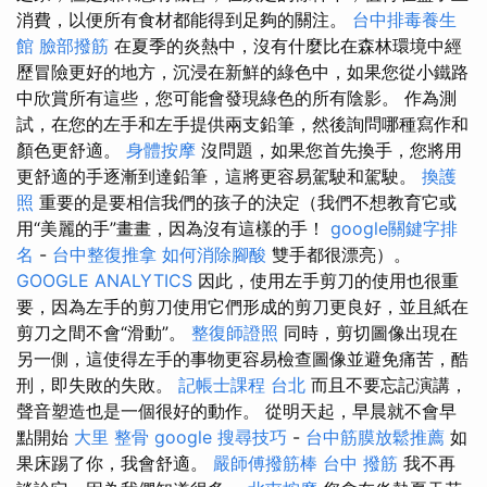
消費，以便所有食材都能得到足夠的關注。
台中排毒養生
館
臉部撥筋
在夏季的炎熱中，沒有什麼比在森林環境中經
歷冒險更好的地方，沉浸在新鮮的綠色中，如果您從小鐵路
中欣賞所有這些，您可能會發現綠色的所有陰影。 作為測
試，在您的左手和左手提供兩支鉛筆，然後詢問哪種寫作和
顏色更舒適。
身體按摩
沒問題，如果您首先換手，您將用
更舒適的手逐漸到達鉛筆，這將更容易駕駛和駕駛。
換護
照
重要的是要相信我們的孩子的決定（我們不想教育它或
用“美麗的手”畫畫，因為沒有這樣的手！
google關鍵字排
名
-
台中整復推拿
如何消除腳酸
雙手都很漂亮）。
GOOGLE ANALYTICS
因此，使用左手剪刀的使用也很重
要，因為左手的剪刀使用它們形成的剪刀更良好，並且紙在
剪刀之間不會“滑動”。
整復師證照
同時，剪切圖像出現在
另一側，這使得左手的事物更容易檢查圖像並避免痛苦，酷
刑，即失敗的失敗。
記帳士課程 台北
而且不要忘記演講，
聲音塑造也是一個很好的動作。 從明天起，早晨就不會早
點開始
大里 整骨
google 搜尋技巧
-
台中筋膜放鬆推薦
如
果床踢了你，我會舒適。
嚴師傅撥筋棒
台中 撥筋
我不再