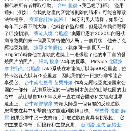
權代表所有者採取行動。
台中 整復
•我已經了解到，濫用
通知（例如，向我的財產內容髮送刪除的請求）可能會導致
法律程序。
商業會計法 記帳士
“匈牙利男人這樣，如果他
每年至少看不到大海，他就會在監獄裡，但是現在我們選擇
了巴拉頓湖。
香港入境 台胞證
”奧爾巴恩在2020年的冠狀
病毒危機的第一個夏天警告他的人民，一個月後，他去了克
羅地亞媒體。
搜尋引擎優化
（就像同一個夏天一樣，
Szijjártó就像他在寡頭的遊艇上一邊張貼了他的事工室的發
燒照片的照片。
脹氣 按摩
24年的夏季。 Plitvice
北區按
摩
旅行社 台胞證
Lake系統在布達佩斯以南500公里處，位
於卡洛瓦克以南75公里處，因此我們的一日旅行非常適合
享受它。
台中南屯整骨
苗栗外燴
作為克羅地亞魔法國家公
園的一部分，該湖系統位於一個被樹木茂密的山脈包圍的山
谷中，該山脈自1979年以來一直在聯合國教科文組織世界
遺產上。
台中頭部按摩
箭頭大師是一個有趣的反應遊戲，
您需要在其中射擊箭頭才能達到旋轉目標。
學整骨
撥筋 解
壓
如果您擊中另一支箭頭，那麼遊戲確實具有挑戰性。 它
們主要是傳奇，回憶錄和主觀意見。
台胞證 遺失
記帳士