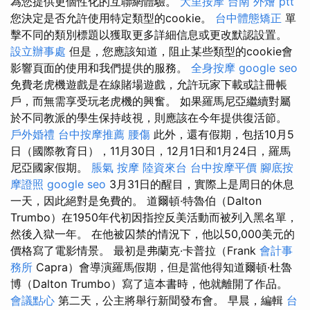
為您提供更個性化的互聯網體驗。
大里按摩
台南 外燴 ptt
您決定是否允許使用特定類型的cookie。
台中體態矯正
單
擊不同的類別標題以獲取更多詳細信息或更改默認設置。
設立辦事處
但是，您應該知道，阻止某些類型的cookie會
影響頁面的使用和我們提供的服務。
全身按摩
google seo
免費老虎機遊戲是在線賭場遊戲，允許玩家下載或註冊帳
戶，而無需享受玩老虎機的興奮。 如果羅馬尼亞繼續對屬
於不同教派的學生保持歧視，則應該在今年提供復活節。
戶外婚禮
台中按摩推薦
腰傷
此外，還有假期，包括10月5
日（國際教育日），11月30日，12月1日和1月24日，羅馬
尼亞國家假期。
脹氣 按摩
陸資來台
台中按摩平價
腳底按
摩證照
google seo
3月31日的醒目，實際上是周日的休息
一天，因此絕對是免費的。 道爾頓·特魯伯（Dalton
Trumbo）在1950年代初因指控反美活動而被列入黑名單，
然後入獄一年。 在他被囚禁的情況下，他以50,000美元的
價格寫了電影情景。 最初是弗蘭克·卡普拉（Frank
會計事
務所
Capra）會導演羅馬假期，但是當他得知道爾頓·杜魯
博（Dalton Trumbo）寫了這本書時，他就離開了作品。
會議點心
第二天，公主將舉行新聞發布會。 早晨，編輯
台