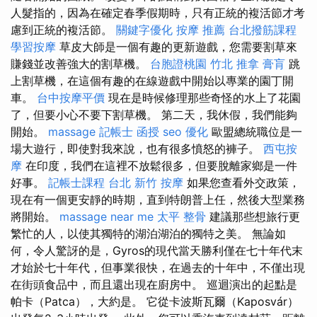
人髮指的，因為在確定春季假期時，只有正統的複活節才考
慮到正統的複活節。
關鍵字優化
按摩 推薦
台北撥筋課程
學習按摩
草皮大師是一個有趣的更新遊戲，您需要割草來
賺錢並改善強大的割草機。
台胞證桃園
竹北 推拿
膏肓
跳
上割草機，在這個有趣的在線遊戲中開始以專業的園丁開
車。
台中按摩平價
現在是時候修理那些奇怪的水上了花園
了，但要小心不要下割草機。 第二天，我休假，我們能夠
開始。
massage
記帳士 函授
seo 優化
歐盟總統職位是一
場大遊行，即使對我來說，也有很多憤怒的褲子。
西屯按
摩
在印度，我們在這裡不放鬆很多，但要脫離家鄉是一件
好事。
記帳士課程 台北
新竹 按摩
如果您查看外交政策，
現在有一個更安靜的時期，直到特朗普上任，然後大型業務
將開始。
massage near me
太平 整骨
建議那些想旅行更
繁忙的人，以使其獨特的湖泊湖泊的獨特之美。 無論如
何，令人驚訝的是，Gyros的現代當天勝利僅在七十年代末
才始於七十年代，但事業很快，在過去的十年中，不僅出現
在街頭食品中，而且還出現在廚房中。 巡迴演出的起點是
帕卡（Patca），大約是。 它從卡波斯瓦爾（Kaposvár）