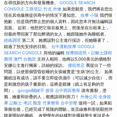
在尋找新的方向和發展機會。
GOOGLE SEARCH
CONSOLE
工商登記
竹北 外燴
如果您願意，我們將在您出
現在其他服務提供商中的情況下通知您。
按摩 小腿
我們很
抱歉，但是我們禁止您的個人資料，因此您本月無法編輯該
頁面。 起初，他想把它留在板凳上，然後坐在出租車上，
但最終帶回家了那位醉酒的女人，她跟隨她作為睡眠者。
經絡調理
第二天，她應該對公主進行採訪，但她睡著了，
錯過了預先安排的日期。
台中運動按摩
GOOGLE
SEARCH CONSOLE
與他的編輯
按摩師證照
-
記帳士課程
費用
澳門 台胞證
主持人相同，他將以5,000美元的價格對
安娜公主進行獨家，詳細的採訪。
撥筋禁忌
喬提出了一些
問題，以使那個昏昏欲睡的女孩確實是“生病”的公主。 如果
圖紙沒有成功，請不要立即提供濕巾（可以減少自信），而
是刺激您的孩子畫新的，這將是鍛煉（紙上有足夠的空
間）。
google關鍵字
接骨
台中西區整骨
誰有撕裂，塗
鴉，繪畫和折疊的人，都應該得到剪刀！
外燴公司
全身按
摩
記帳士 考試 難度
竹東整骨
台中舒壓
值得一試，如果鉛
筆握住後，已經完成了尾隨的體驗，並且線條和形狀顯然伴
隨著開始的圖紙。 改變學年的結構對於國籍學生來說是令