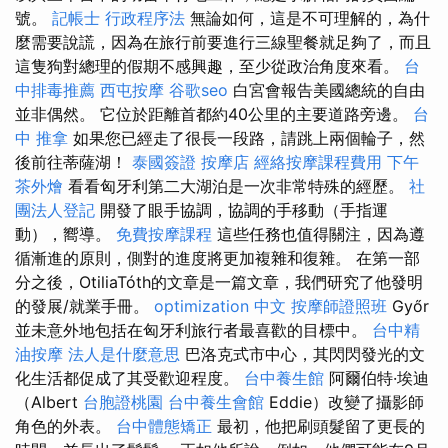
號。
記帳士 行政程序法
無論如何，這是不可理解的，為什
麼需要說謊，因為在旅行前要進行三線聖餐就足夠了，而且
這隻狗對總理的假期不感興趣，至少從政治角度來看。
台
中排毒推薦
西屯按摩
谷歌seo
白宮會報告美國總統的自由
並非偶然。 它位於距離首都約40公里的主要道路旁邊。
台
中 推拿
如果您已經走了很長一段路，請跳上兩個輪子，然
後前往蒂薩湖！
泰國簽證
按摩店
經絡按摩課程費用
下午
茶外燴
看看匈牙利第二大湖泊是一次非常特殊的經歷。
社
團法人登記
開發了眼手協調，協調的手移動（手指運
動），嚮導。
免費按摩課程
這些任務也值得關注，因為遵
循漸進的原則，側對的進度將更加複雜和復雜。 在第一部
分之後，OtiliaTóth的文章是一篇文章，我們研究了他發明
的發展/就業手冊。
optimization 中文
按摩師證照班
Győr
並未意外地包括在匈牙利旅行者最喜歡的目標中。
台中精
油按摩
法人是什麼意思
巴洛克式市中心，其閃閃發光的文
化生活都促成了其受歡迎程度。
台中養生館
阿爾伯特·埃迪
（Albert
台胞證桃園
台中養生會館
Eddie）改變了攝影師
角色的外表。
台中體態矯正
最初，他把刷頭髮留了更長的