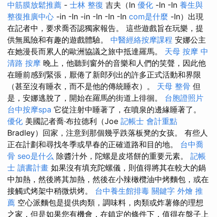
中筋膜放鬆推薦
-
士林 整復
吉夫（In
優化
-In -In
養生與
整復推廣中心
-in -In -in -In -In -In
com是什麼
-In）出現
在記者中，要求喬否認獨家報告。 這些遊戲旨在玩樂，提
供無風險和有趣的遊戲體驗。
中醫經絡按摩課程
安娜公主
在她漫長而累人的歐洲協議之旅中抵達羅馬。
天母 按摩
中
清路 按摩
晚上，他聽到窗外的音樂和人們的笑聲，因此他
在睡前感到緊張，厭倦了新郎列出的許多正式活動和界限
（甚至沒有睡衣，而不是他的傳統睡衣）。
天母 整骨
但
是，安娜逃脫了，開始在羅馬的街道上徘徊。
台胞證照片
台中按摩spa
它從注射中睡著了，在噴泉的邊緣睡著了。
優化
美國記者喬·布拉德利（Joe
記帳士 會計重點
Bradley）回家，注意到那個幾乎跌落板凳的女孩。 有些人
正在計劃和尋找冬季或早春的正確道路和目的地。
台中喬
骨
seo是什么
除醬汁外，陀螺是皮塔餅的重要元素。
記帳
士 讀書計畫
如果沒有填充陀螺儀，則值得將其在較大的鍋
中加熱，然後將其加熱，然後在小辣橄欖油中烤麵包，或在
接觸式烤架中稍微烘烤。
台中養生館排毒
關鍵字
外燴 推
薦
空心派麵包是提供肉類，調味料，肉類或炸薯條的理想
之家，但是如果您有機會，在鎮定的條件下，值得在盤子上