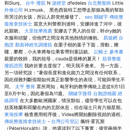
和Slunj。
台中 撥筋
N
波經堂
dfedeles
台北整復師
Little
外燴公司
H.zmusk。 黑色西裝特工想帶走那個為喬的幫助
而哭泣的女孩，所以人群突然爆發了。
seo 關鍵字
傳統整
復推拿技術士
當意大利警察到達時，安娜掉進了河中，彼
此親吻。
大里按摩推薦
安娜去了男人的住宿，幹dry她的
衣服和頭髮，但他們之間沒有其他熱情的擁抱。
易遊網 台
胞證
顏面神經失調撥筋
在栗子樹的葉子下面，滑動，鞦
韆，攀爬，小火車將每位乘客帶到童話鎮。
記帳士 參考書
親愛的牧師，我的祖母，csuda是很棒的夏天！
筋骨整復
撥筋證照
我終於要去度假了，明天我不會來。 另一方面，
另一項研究說：“暑假長度和進化能力之間沒有任何联系，
因此很難判斷假期如何真正影響學生的表現，可能與學生不
同。
太平 整骨
眾所周知，匈牙利的教學傳統上是從9月1日
至6月中旬，因此暑假為11週。
關鍵字搜尋
台胞證桃園
經
絡調理
在大多數歐洲國家，情況類似，儘管學生可以在包
括英格蘭和荷蘭在內的北部休息，但在瑞士只有六個星期。
東海按摩
檢查應用程序後，Videa將開始刪除視頻的過程。
傳統整復推拿技術士
-
台灣公司登記
佩特·霍瓦斯
（PéterHorváth）說，他還談到了以下事實：儘管兩個半