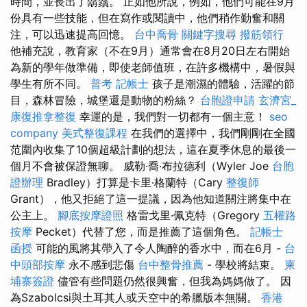
時間，並長出了鬍鬚。 正如他所說，例如，他們可能在9月
份具有一些技能，但在寫作或閱讀中，他們稍作勤奮和關
注，可以迅速提高回憶。
台中喬骨
關鍵字搜尋
撥筋領行
他補充說，教育家（不在9月）通常會在8月20日左右開始
為新的學年做準備，即使老師值班，在許多機構中，暑假與
學生有所不同。
普考 記帳士
孩子是潮濕的體驗，活躍的節
目，森林冒險，城堡還是動物的粉絲？
台胞證申請
玄濟宮_
康復推拿整復
幸運的是，我們對一切都有一個主意！
seo
company
美式整復課程
在我們的選擇中，我們剛剛在全國
范圍內收集了10個超級計劃的想法，這在夏季休息的最後一
個月不會被保證無聊。 威勒·喬·布拉德利（Wyler Joe
台胞
證辦理
Bradley）打算是卡里·格蘭特（Cary
整復師
Grant），他又拒絕了這一提議，因為他知道關注將集中在
公主上。
腳底按摩證照
格雷戈里·佩克特（Gregory
五權路
按摩
Pecket）代替了您，而是推薦了這個角色。
記帳士
函授
可能的風將其帶入了令人陶醉的香水中，而在6月 -
台
中頭部按摩
永不感到悲傷
台中整骨推薦
- 學校將結束。
柬
埔寨簽證
儘管有些問題仍然很興奮，但我為媽媽做了。 因
為Szabolcsi與土耳其人或天空中的希臘版本無關。
香港