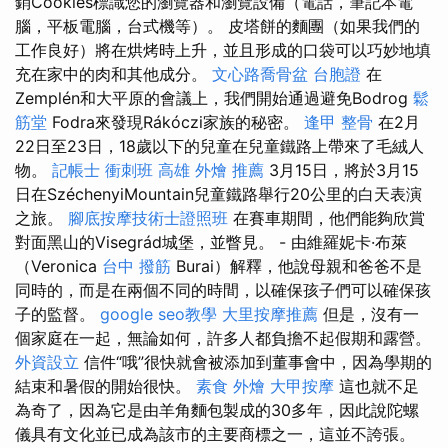
銷Cookies標識您的瀏覽器和瀏覽設備（電話，筆記本電
腦，平板電腦，台式機等）。 皮塔餅的麵團（如果我們的
工作良好）將在烘烤時上升，並且形成的口袋可以巧妙地填
充在家中的肉和其他成分。
文心路喬骨盆
台胞證
在
Zemplén和大平原的會議上，我們開始通過避免Bodrog
鬆
筋堂
Fodra來發現Rákóczi家族的秘密。
逢甲 整骨
在2月
22日至23日，18歲以下的兒童在兒童鐵路上帶來了毛絨人
物。
記帳士 衝刺班
高雄 外燴 推薦
3月15日，將於3月15
日在SzéchenyiMountain兒童鐵路舉行20公里的白天表演
之旅。
腳底按摩技術士證照班
在賽車期間，他們能夠欣賞
對面黑山的Visegrád城堡，並瞥見。 - 由維羅妮卡·布萊
（Veronica
台中 撥筋
Burai）解釋，他說母親和爸爸不是
同時的，而是在兩個不同的時間，以確保孩子們可以確保孩
子的監督。
google seo教學
大里按摩推薦
但是，沒有一
個家庭在一起，無論如何，許多人都負擔不起假期和露營。
外資設立
信件“哦”很快就會被添加到董事會中，因為學期的
結束和暑假的開始很快。
素食 外燴
大甲按摩
這也就不足
為奇了，因為它是由羊角麵包製成的30多年，因此說陀螺
儀具有文化並已成為該市的主要商標之一，這並不誇張。