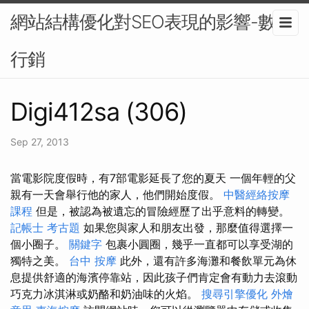
網站結構優化對SEO表現的影響-數位
行銷
Digi412sa (306)
Sep 27, 2013
當電影院度假時，有7部電影延長了您的夏天 一個年輕的父
親有一天會舉行他的家人，他們開始度假。
中醫經絡按摩
課程
但是，被認為被遺忘的冒險經歷了出乎意料的轉變。
記帳士 考古題
如果您與家人和朋友出發，那麼值得選擇一
個小圈子。
關鍵字
包裹小圓圈，幾乎一直都可以享受湖的
獨特之美。
台中 按摩
此外，還有許多海灘和餐飲單元為休
息提供舒適的海濱停靠站，因此孩子們肯定會有動力去滾動
巧克力冰淇淋或奶酪和奶油味的火焰。
搜尋引擎優化
外燴