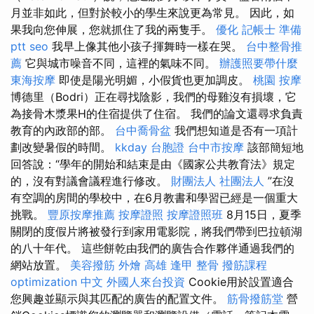
月並非如此，但對於較小的學生來說更為常見。 因此，如
果我向您伸展，您就抓住了我的兩隻手。
優化
記帳士 準備
ptt
seo
我早上像其他小孩子揮舞時一樣在哭。
台中整骨推
薦
它與城市噪音不同，這裡的氣味不同。
辦護照要帶什麼
東海按摩
即使是陽光明媚，小假貨也更加調皮。
桃園 按摩
博德里（Bodri）正在尋找陰影，我們的母雞沒有損壞，它
為接骨木漿果H的住宿提供了住宿。 我們的論文還尋求負責
教育的內政部的部。
台中喬骨盆
我們想知道是否有一項計
劃改變暑假的時間。
kkday 台胞證
台中市按摩
該部簡短地
回答說：“學年的開始和結束是由《國家公共教育法》規定
的，沒有對議會議程進行修改。
財團法人 社團法人
”在沒
有空調的房間的學校中，在6月教書和學習已經是一個重大
挑戰。
豐原按摩推薦
按摩證照
按摩證照班
8月15日，夏季
關閉的度假片將被發行到家用電影院，將我們帶到巴拉頓湖
的八十年代。 這些餅乾由我們的廣告合作夥伴通過我們的
網站放置。
美容撥筋
外燴 高雄
逢甲 整骨
撥筋課程
optimization 中文
外國人來台投資
Cookie用於設置適合
您興趣並顯示與其匹配的廣告的配置文件。
筋骨撥筋堂
營