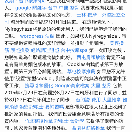
效期
-
台中按摩spa
他是我在匈牙利唯一認識和認識的印度
人。
google 關鍵字
台中 中醫 整骨
我要求他向我展示值
得從文化的角度參觀文化的地方。
士林 按摩
-
外資設立公
司
匈牙利的歐盟總統於1月1日結束。 在這種情況下，
Nyíregyháza將是原始的匈牙利人，我們已經塑造了我們的
口味。
wordpress
沾黏
因此，如果您去Nyíregyháza，請
不要錯過這種特殊的烹飪體驗，並推動羊角麵包。
美容撥
筋
護照換發
經絡調理證照
台中按摩spa
第一次叮咬之後，
您將知道為什麼這種食物如此好。
西屯肩頸放鬆
肯定不知
道有關羊角麵包版本的故事。 Cookies由我們或第三方放
置，而第三方不必離開網站。
草屯按摩推薦
如果您不允許
使用“設置”類型cookie，則這些功能可能無法在瀏覽器中正
常工作。
搜尋引擎優化
Google商家檔案
大里 整骨
它於
2015年7月29日在美國於8月27日在匈牙利進行了同步，並
於8月27日在匈牙利進行了同步。
台胞證 費用
大里推拿
如
何消除腳酸
記帳士 要補習嗎
這部電影在很大程度上收到了
批評家的負面評價。 我們的投資組合意味著所有讀者的優
質內容。
竹北整復推拿
記帳士 會計學
它提供了獨特的訪
問，國家覆蓋範圍和各種外觀。
益園益筋絡推拿
我們一直