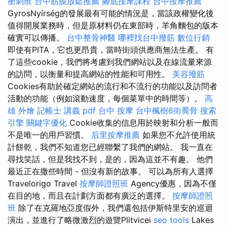
衝刺班
台中筋膜放鬆推薦
腳底按摩課程
台中按摩推薦
GyrosNyírség的發展最有可能的情況是，當該政權變化後
值得開展業務時，但是原材料仍在東部時，羊角麵包的版本
確實可以傳播。
台中整骨神醫
哪裡找台中撥筋
數位行銷
即使有PITA，它也更昂貴，當時街頭供應商無法生產。 有
了這些cookie，我們將考慮到我們網站以及在線流量來源
的訪問，以衡量和提高網站的性能和可用性。
美容撥筋
Cookies有助於確定網站的流行和不流行的功能以及訪問者
活動的功能（例如滾動速度，每個菜單中的時間等）。
高
雄 外燴
記帳士 講義 pdf
台中 按摩
台中楓樹6街喬骨
搜索
引擎
關鍵字優化
Cookie收集的信息用於映射和分析一般而
不是唯一的用戶習慣。
后里按摩推薦
如果您不允許使用統
計餅乾，我們不知道您已經聯繫了我們的網站。 我一直在
尋找笑話，但是我找不到，是的，因為這並不有趣。 他們
最近正在撒些時間 - 但沒有新的故事。 可以為所有人選擇
Travelorigo Travel
按摩師證照班
Agency優惠，因為不僅
在目的地，而且在計劃方面都有廣泛的選擇。
按摩師證照
班
除了在克羅地亞度假外，我們還包括伊斯特里安的巡迴
演出，並進行了略微激烈的遊覽Plitvicei
seo tools
Lakes