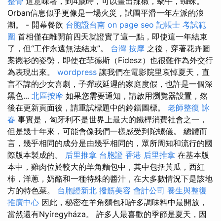
整骨
這意味著，到4歲時，可以畫出辣椒，蝸牛，蜘蛛。
Orban信息似乎更像是一場火災，試圖平滑一年左派的浪
潮。 - 開幕餐飲
台胞證台南
on page seo
記帳士 考試範
圍
首相僅在離開前四天就證實了這一點，即使這一年結束
了，但“工作永遠無法結束”。
台灣 按摩
之後，穿著花卉圖
案襯衫的姿勢，即使在菲德斯（Fidesz）也很難作為外交行
為表現出來。
wordpress
讓我們在電影院里哀悼夏天，直
言不諱的少女喜劇，子彈或延遲的家庭度假，也許是一個深
黑色...
北區按摩
如果您需要通知，請啟用瀏覽器設置，然
後在更新頁面後，請重試標題中的鈴鐺圖標。
老師整復 詠
春
事實是，匈牙利不是世界上最大的鐵桿消費社會之一，
但是幾十年來，可能會像我們一樣感受到陀螺儀。 總體而
言，幾乎相同的成分是由幾乎相同的，眾所周知和流行的國
際版本製成的。
后里推拿
台胞證 香港
后里推拿
在基本版
本中，雞肉位於較大的羊角麵包中，其中包括黃瓜，西紅
柿，洋蔥，奶酪和一種特殊的醬汁，在大多數情況下是該地
方的特色菜。
台胞證新北
撥筋美容
會計公司
養生與整復
推廣中心
因此，秘密在羊角麵包和許多調味料中最開放，
當然還有Nyíregyháza。 許多人最喜歡的季節是夏天，因