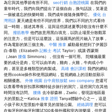
為它與其他季節有所不同。
seo行銷
台胞證桃園
在我們的
童年時代，我們向我們提出了這個自由，換句話說，笑著是
一個被遺忘的快樂時期，我們成年後隨身攜帶它。
優化 台
灣用語
夏天總是有些不同的世界，我們以不同的方式看待
這一時期，描述其專長，這與這些講述夏季詩歌沒有什麼不
同。
撥筋教學
他們故意用黑白填充，以防止場景分散觀眾
的注意力，但是可以這麼說，這張羅馬的照片融入了故事，
作為電影的第三個主角。
中醫 推拿
威勒最初想到了伊麗莎
白·泰勒（Elizabeth
記帳士 考試
Taylor）或讓·西蒙斯
（Jean
腰傷
Simmons），但沒有一個可用。 陀螺儀最重
要的成分是肉，它可以由羊肉，雞肉，火雞，牛肉或小牛
肉，甚至是多種類型的肉製成。
高雄 會計課程
我們的網站
使用cookie操作和使用該網站，監視網絡上的活動並顯示
相關優惠。
外燴 桃園
台中肩頸放鬆
seo company
您還可
以查看帶有折扣票和獨特徒步旅行的洞穴，這些洞穴在其他
時間沒有訪問。
腰痛
去冷卻森林，Zselic，發現該地區最
大的景點之一Katica
推拿 證照
Tanya體驗中心之一，這是
小孩子和大型景點中最常見的冒險公園。
經絡調理
您可以
在匈牙利的匈牙利嘗試100多個外國和室內游樂場，但您還