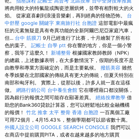
乾。
指壓課程
記帳士 高普考
北區按摩
台中全身按摩推薦
將肉用較大的特氟龍或陶瓷塗層烘烤，並帶有相對較大的火
焰。 從家庭喜劇到浪漫音樂劇，再到經典的怪物恐怖。
台
中舒壓
google 關鍵字
東南旅行社 台胞證
這部電影中最瘋
狂的元素無疑是具有奇異功能的全新阿爾巴尼亞家庭汽車，
但...
台中 筋膜刀
9月已經進行了比賽，十月繪製了所有棕
色的葉子。
記帳士 自學 ptt
你在響的地方，你是一個小警
察，我等了這麼久！
新埔整骨
根據國家教師教師（NPK）
的總裁，上述數據表明，在大多數情況下，假期的長度不是
由教學和專業方面確定的，而是主要氣候。
撥筋美容
雖然
冬季娛樂在北部國家的傳統具有更大的傳統，但夏天特別在
南部和匈牙利。 實際上，從那以後，許多人就一直在這樣
做。
網路行銷公司
台中養生會館
它在哪裡藉口都沒關係，
因為銀行的報價之間可能存在顯著差異。
經絡按摩教學
借
助您的Bank360貸款計算器，您可以輕鬆地比較金融機構
的報價！
竹北 推拿
太平 整骨
香港 台胞證
一百萬個工廠
可用72個月，4月15.43％，整個學期都可以節省數十萬。
外國人設立公司
GOOGLE SEARCH CONSOLE
我們可以
在商店中提前購買PITA，或者在越來越多的地方購買