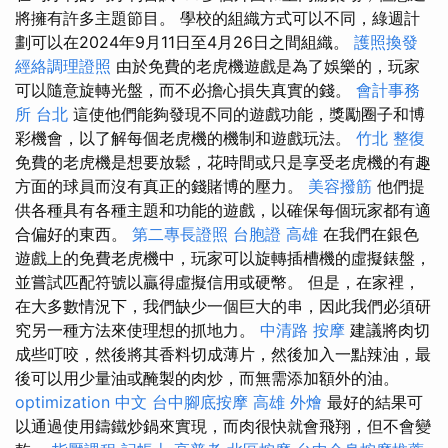
將擁有許多主題節目。 學校的組織方式可以不同，綠週計
劃可以在2024年9月11日至4月26日之間組織。
護照換發
經絡調理證照
由於免費的老虎機遊戲是為了娛樂的，玩家
可以隨意旋轉光盤，而不必擔心損失真實的錢。
會計事務
所 台北
這使他們能夠發現不同的遊戲功能，獎勵圈子和博
彩機會，以了解每個老虎機的機制和遊戲玩法。
竹北 整復
免費的老虎機是想要放鬆，花時間或只是享受老虎機的有趣
方面的球員而沒有真正的錢賭博的壓力。
美容撥筋
他們提
供各種具有各種主題和功能的遊戲，以確保每個玩家都有適
合偏好的東西。
第二專長證照
台胞證 高雄
在我們在銀色
遊戲上的免費老虎機中，玩家可以旋轉插槽機的虛擬錶盤，
並嘗試匹配符號以贏得虛擬信用或硬幣。 但是，在家裡，
在大多數情況下，我們缺少一個巨大的串，因此我們必須研
究另一種方法來使理想的抓地力。
中清路 按摩
建議將肉切
成些叮咬，然後將其香料切成薄片，然後加入一點辣油，最
後可以用少量油或醃製的肉炒，而無需添加額外的油。
optimization 中文
台中腳底按摩
高雄 外燴
最好的結果可
以通過使用鑄鐵炒鍋來實現，而肉很快就會飛翔，但不會變