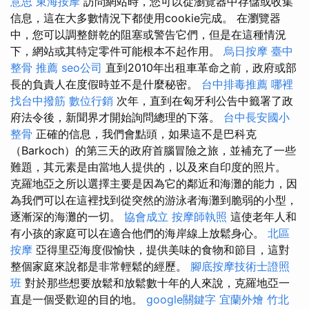
意思
東海按摩
訪問網站時，您可以從瀏覽器中存儲或收集
信息，這在大多數情況下都使用cookie完成。 在瀏覽器
中，您可以調整餅乾的阻塞或警告它們，但是在這種情況
下，網站或其特定零件可能根本不起作用。
烏日按摩
臺中
整骨 推薦
seo公司
直到2010年出租車革命之前，政府或部
長的負責人在度假時並不是什麼秘密。
台中排毒推薦
哪裡
找台中撥筋
數位行銷
次年，直到在匈牙利公告中籤署了政
府法令後，新聞界才開始詢問總理的下落。
台中長安國小
整骨
正確的信息，我們會點頭，如果這不是巴科克
（Barkoch）的第三天的政府首腦冒險之旅，並補充了一些
難題，其元素是由當地人提供的，以及來自印度的照片。
克羅地亞之所以選擇主要是因為它的鄰近和海灘的能力，因
為我們可以在這裡找到從突然的游泳者海灘到脆弱的小型，
逐漸深的海灘的一切。
協會成立
按摩師執照
這使老年人和
有小孩的家庭可以在適合他們的海岸線上放鬆身心。
北區
按摩
亞得里亞海度假愉快，提供美味的食物和節目，這對
整個家庭來說都是非常輕鬆的經歷。
腳底按摩技術士證照
班
對於那些想要放鬆和放鬆數十年的人來說，克羅地亞一
直是一個受歡迎的目的地。
google關鍵字
宜蘭外燴
竹北