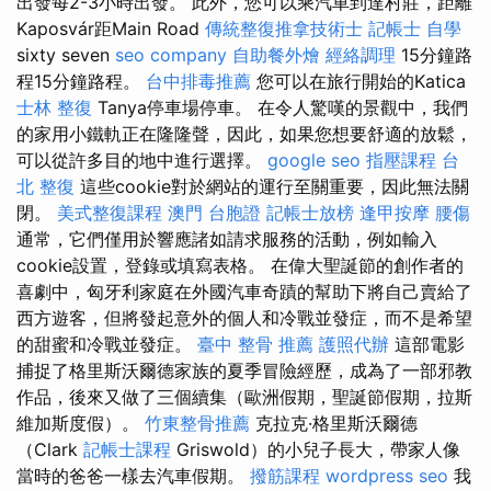
出發每2-3小時出發。 此外，您可以乘汽車到達村莊，距離
Kaposvár距Main Road
傳統整復推拿技術士
記帳士 自學
sixty seven
seo company
自助餐外燴
經絡調理
15分鐘路
程15分鐘路程。
台中排毒推薦
您可以在旅行開始的Katica
士林 整復
Tanya停車場停車。 在令人驚嘆的景觀中，我們
的家用小鐵軌正在隆隆聲，因此，如果您想要舒適的放鬆，
可以從許多目的地中進行選擇。
google seo
指壓課程
台
北 整復
這些cookie對於網站的運行至關重要，因此無法關
閉。
美式整復課程
澳門 台胞證
記帳士放榜
逢甲按摩
腰傷
通常，它們僅用於響應諸如請求服務的活動，例如輸入
cookie設置，登錄或填寫表格。 在偉大聖誕節的創作者的
喜劇中，匈牙利家庭在外國汽車奇蹟的幫助下將自己賣給了
西方遊客，但將發起意外的個人和冷戰並發症，而不是希望
的甜蜜和冷戰並發症。
臺中 整骨 推薦
護照代辦
這部電影
捕捉了格里斯沃爾德家族的夏季冒險經歷，成為了一部邪教
作品，後來又做了三個續集（歐洲假期，聖誕節假期，拉斯
維加斯度假）。
竹東整骨推薦
克拉克·格里斯沃爾德
（Clark
記帳士課程
Griswold）的小兒子長大，帶家人像
當時的爸爸一樣去汽車假期。
撥筋課程
wordpress seo
我