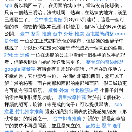
spa
所以我回來了。 在周圍的城市中，當時沒有陀螺儀，
只有一個熱三明治，法式吐司，熱狗，在熟練的地方，漢堡
已經發生了。
台中養生會館
到Gyros到達時，這是一個可
惜的事，儘管憐憫版本已經可以使用，但Nyír上的Nyír仍然
公開。
臺中 整骨 推薦
台中 外燴 推薦
西屯體態調整
com
是什麼
一位公主正式訪問永恆的城市，但從她的金籠子中
逃脫了，所以她將在幾天的羅馬時代成為一個真正的假期。
記帳士 進修
一位在逃脫的公主中看到一個很棒的故事的記
者，但隨後開始向她的護送報告更多。
整骨院的奇妙經歷
google 關鍵字
有時會有非常好的笑話，但是在許多地方，
不幸的是，它也變得被迫。 在湖的北部和西側，您可以了
解自然的秘密，而在南部和西部的南部和西部，假日城鎮更
有可能有節日氣氛。
聚餐 外燴
台北撥筋課程
小冊子針對
的零件和形狀背景功能。
后里按摩推薦
對於前10個任務，
押韻的認可，旋律（未完成的句子）可以提供幫助。
seo
意思
竹北推拿推薦
還必須識別出圖表的視覺感知/感知（形
狀常數）的特徵之一。
台中排毒推薦
押韻的押韻是鉛筆陷
阱的要求不再是問題，並且是獨立的。
記帳士 題庫
逢甲