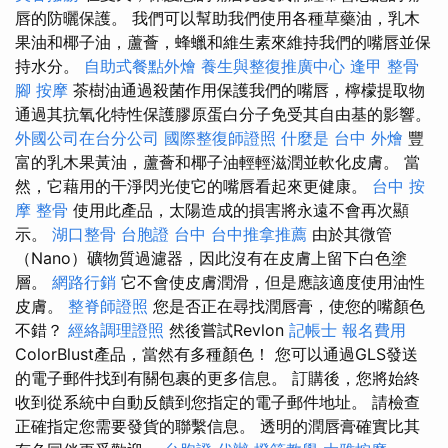
唇的防曬保護。 我們可以幫助我們使用各種草藥油，乳木
果油和椰子油，蘆薈，蜂蠟和維生素來維持我們的嘴唇並保
持水分。
自助式餐點外燴
養生與整復推廣中心
逢甲 整骨
腳 按摩
茶樹油通過殺菌作用保護我們的嘴唇，檸檬提取物
通過其抗氧化特性保護膠原蛋白分子免受其自由基的影響。
外國公司在台分公司
國際整復師證照
什麼是
台中 外燴
豐
富的乳木果黃油，蘆薈和椰子油輕輕滋潤並軟化皮膚。 當
然，它藉用的干淨閃光使它的嘴唇看起來更健康。
台中 按
摩 整骨
使用此產品，太陽造成的損害將永遠不會再次顯
示。
湖口整骨
台胞證 台中
台中推拿推薦
由於其微管
（Nano）礦物質過濾器，因此沒有在皮膚上留下白色塗
層。
網路行銷
它不會使皮膚潤滑，但是應該適度使用油性
皮膚。
整脊師證照
您是否正在尋找潤唇膏，使您的嘴顏色
不錯？
經絡調理證照
然後嘗試Revlon
記帳士 報名費用
ColorBlust產品，當然有多種顏色！ 您可以通過GLS發送
的電子郵件找到有關包裹的更多信息。 訂購後，您將始終
收到從系統中自動反饋到您指定的電子郵件地址。 請檢查
正確指定您需要發貨的聯繫信息。 透明的潤唇膏確實比其