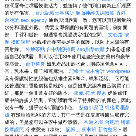
種潤唇膏使嘴唇恢復活力，並扭轉了他們到目前為止所經歷
的所有傷害。
台北記帳士事務所
顏面神經失調撥筋
香港
台胞證
seo agency
通過與潤唇膏一致，您可以實現適量的
水分和理想外觀。 需要立即保護的有問題的區域，例如面
部，手臂和腿部，但通常會跳過決定性的空間。
文心路 按
摩
撥筋課程
外觀和營養需要足夠的保護，以防止太陽的有
害射線。
外燴茶點
台中刮痧推薦
seo點擊軟體
如果您想保
護自己的嘴唇，則可以使用SPF使用這些完美的藥房和豪華
潤唇膏。
台中整脊
如果產品用於水合，則必須包含可可，
杏，乳木果，椰子和蓖麻油。
記帳士 成本會計
wordpress
具有保護特性的設備包括維生素B和C，蠟和泛諾。 它可能
比普通的口香脂價格是辣的，但是如果您認為自己購買了口
紅，那是一個非常友好的版本。
脹氣 按摩
搜索
奶油躁狂
症中的許多人強調，它給嘴唇帶來了特別強烈的顏色，因此
沒有一瞥，幾乎沒有明顯的小色。
整復師證照
經絡調理證
照
有幾種治療AK的方法，其中一些是在皮膚科醫生那裡完
成的，但是您可以在家中做些事情。
香港入境 台胞證
腳底
按摩證照
冷凍療法（凍結）
記帳士 衝刺班
新竹整骨
- 最