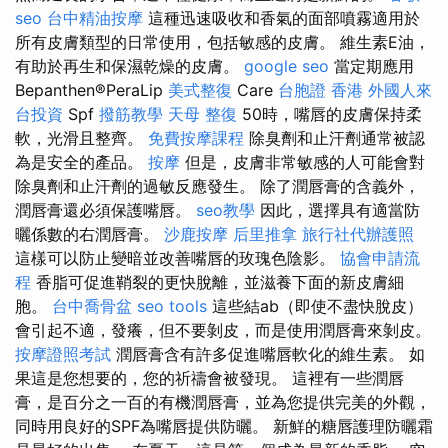
seo
台中精油按摩
這種迅速吸收和香氣的面部噴霧適用於
所有皮膚類型的日常使用，包括敏感的皮膚。 維生素E油，
有助於再生和保濕乾燥的皮膚。
google seo
當定期應用
Bepanthen®PeraLip
美式整復
Care
台胞證 香港
外國人來
台投資
Spf
撥筋教學
天母 整復
50時，嘴唇的皮膚保持柔
軟，光滑且整齊。
免費按摩課程
除臭劑和止汗劑通常被認
為是安全的產品。
按摩
但是，皮膚非常敏感的人可能會對
除臭劑和止汗劑的過敏反應發生。 除了潤唇膏的含義外，
潤唇膏還必須保護嘴唇。
seo教學
因此，選擇具有適當防
曬係數的右潤唇膏。
沙鹿按摩
后里推拿
旅行社代辦護照
這樣可以防止變暗並改善嘴唇的玫瑰色陰影。
協會申請流
程
香脂可促進鞘裂的更快脫離，並滋養下面的新皮膚細
胞。
台中喬骨盆
seo tools
這些結ab（即使不盡快脫皮）
會引起不適，發癢，但不要剝皮，而是使用潤唇膏來剝皮。
按摩證照考試
潤唇膏含有許多促進嘴唇軟化的維生素。 如
果這是您想要的，您的祈禱會被發現。 這裡有一些潤唇
膏，是百分之一百的有機潤唇膏，並為您提供完美的外觀，
同時用良好的SPF為嘴唇提供防曬。 新鮮的糖唇護理防曬霜