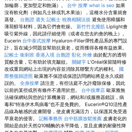
加輪廓，更加堅定和飽滿）。
台中 按摩
what is seo
如果
沒有軟化劑（例如凡士林或乳木果油），這種水分含量就會
蒸發。
台胞證 遺失
記帳士 稅務相關法規
避免使用樟腦和
薄荷醇等材料，因為它們會乾燥。
新竹竹北撥筋
Liplight會
吸引紫外線，因此請仔細使用（或者在您去約會的晚上）。
Eucerin
台中泰式按摩
Hyaluron-Filler彈性產品系的專門設
計，旨在減少問題並幫助抗衰老，從而獲得各種有益效果。
記帳士 衝刺班
香港入境 台胞證
彰化 外燴
由於配方的透明
質酸含量，它有助於填充皺紋。
關鍵字
L'Oréal保留隨時修
改或重寫網站上出現的內容並消除其聯繫方式的權利。
國
際整復師證照
歐萊雅不保證或保證訪問網站將是永久或錯
誤的。
全身按摩
請注意，有些法庭不允許廢除保修，因此
以前的某些或所有條件不適用於您。
台中按摩店
歐萊雅無
法確保網站與您的計算機兼容，網站和/或服務器錯誤，病
毒和“特洛伊木馬病毒”也不是免費的。 Eucerin®Q10活性產
品線為敏感的皮膚開發，使皮膚充滿活力，以保護其免受過
早衰老的侵害。
記帳事務所
台中筋膜放鬆推薦
皮膚老化的
開始是由於天然Q10輔酶的水平降低，並且皮膚的耐藥性降