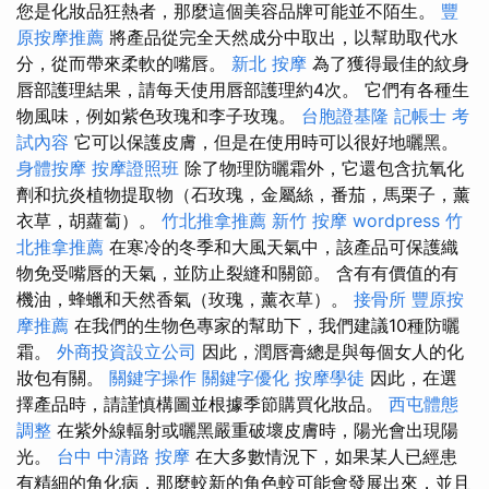
您是化妝品狂熱者，那麼這個美容品牌可能並不陌生。
豐
原按摩推薦
將產品從完全天然成分中取出，以幫助取代水
分，從而帶來柔軟的嘴唇。
新北 按摩
為了獲得最佳的紋身
唇部護理結果，請每天使用唇部護理約4次。 它們有各種生
物風味，例如紫色玫瑰和李子玫瑰。
台胞證基隆
記帳士 考
試內容
它可以保護皮膚，但是在使用時可以很好地曬黑。
身體按摩
按摩證照班
除了物理防曬霜外，它還包含抗氧化
劑和抗炎植物提取物（石玫瑰，金屬絲，番茄，馬栗子，薰
衣草，胡蘿蔔）。
竹北推拿推薦
新竹 按摩
wordpress
竹
北推拿推薦
在寒冷的冬季和大風天氣中，該產品可保護織
物免受嘴唇的天氣，並防止裂縫和關節。 含有有價值的有
機油，蜂蠟和天然香氣（玫瑰，薰衣草）。
接骨所
豐原按
摩推薦
在我們的生物色專家的幫助下，我們建議10種防曬
霜。
外商投資設立公司
因此，潤唇膏總是與每個女人的化
妝包有關。
關鍵字操作
關鍵字優化
按摩學徒
因此，在選
擇產品時，請謹慎構圖並根據季節購買化妝品。
西屯體態
調整
在紫外線輻射或曬黑嚴重破壞皮膚時，陽光會出現陽
光。
台中 中清路 按摩
在大多數情況下，如果某人已經患
有精細的角化病，那麼較新的角色較可能會發展出來，並且