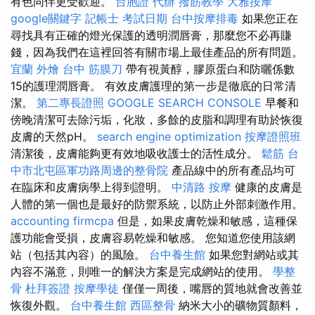
有色同伴更受歡迎。
台胞證 代辦
撥筋教學
大雅按摩
google關鍵字
記帳士 考試日期
台中按摩排毒
如果您正在
尋找具有正確的燈光保護的透明潤唇膏，那麼您不必再賺
錢，因為我們在這裡回答有關市場上最佳產品的所有問題。
宜蘭 外燴
台中 筋膜刀
帶有視黃醇，膠原蛋白和防曬係數
15的護理潤唇膏。 有效皮膚護理的第一步是徹底的日常清
潔。
第二專長證照
GOOGLE SEARCH CONSOLE
早餐和
傍晚清潔可去除污垢，化妝，多餘的皮脂和調理有助於恢復
皮膚的天然pH。
search engine optimization
按摩證照班
清潔後，皮膚能夠更有效地吸收護士的活性成分。
鬆筋
台
中市北屯區軍功路周邊的整骨院
產品線中的所有產品均可
在臨床和皮膚病學上得到證明。
中清路 按摩
健康的皮膚是
人體的第一個也是最好的防禦系統，以防止外部刺激作用。
accounting firmcpa
但是，如果皮膚乾燥和敏感，這種保
護功能會受損，皮膚容易乾燥和敏感。 您知道您使用該網
站（包括其內容）的風險。
台中養生館
如果您對網站或其
內容不滿意，則唯一的解決方案是完成網站的使用。
學整
骨
杜拜簽證
按摩學徒
僅僅一周後，嘴唇的質地就會改善並
恢復外觀。
台中養生館
西區整骨
納米大小的礦物質顏料，