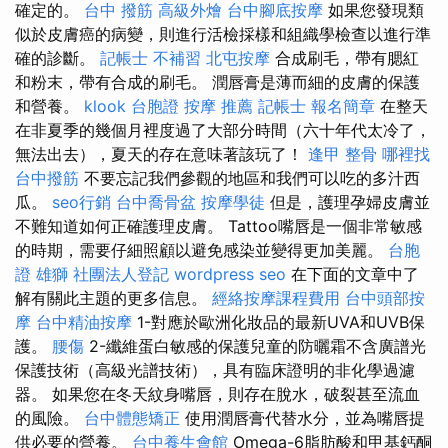
確定的。
台中 撥筋
高級外燴
台中腳底按摩
如果您發現類
似於皮膚癌的病變，則進行活檢採樣和組織學檢查以進行準
確的診斷。
記帳士 不補習
北屯按摩
合成刷毛，帶有腮紅
和粉末，帶有合成的刷毛。 潤唇膏是薄而細的皮膚的保護
和營養。
klook 台胞證
按摩 推薦
記帳士 報名簡章
在整天
在非夏季的幾個月裡度過了大部分時間（六十年代太冷了，
無法出去），夏天的存在意味著該玩了！
逢甲 整骨
哪裡找
台中撥筋
不要忘記我們參觀的地區和我們可以吃的多汁西
瓜。
seo行銷
台中喬骨盆
按摩學徒
但是，護理孕婦皮膚並
不難知道如何正確護理皮膚。 Tattoo嘴唇是一個非常敏感
的時期，需要仔細照顧以避免感染並變得更加美麗。
台胞
證 雄獅
社團法人登記
wordpress seo
在下面的文章中了
解有關此主題的更多信息。
經絡按摩課程費用
台中頭部按
摩
台中精油按摩
1-對應於歐洲化妝品的最新UVA和UVB保
護。
腰傷
2-纖維蛋白敏感的保護兒童的防曬霜不含廣譜光
保護技術（高級光譜技術），具有臨床證明的非化學過濾
器。 如果您在冬天紋身嘴唇，則存在脫水，破裂甚至流血
的風險。
台中體態矯正
使用潤唇膏代替水分，並為嘴唇提
供必要的營養。
台中養生會館
Omega-6脂肪酸和甲基鈣酮