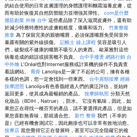
的結合使用的日常皮膚護理的身體護理和麵霜滋養皮膚，從
而有助於恢復其自然防禦能力並增強其彈性。
com是什麼
撥筋創業
外燴 台中
這些產品除了深入滋潤皮膚外，還有助
於減少特應特應性的皮膚粗糙度，瘙癢和張力。
竹東整復
推拿
為了保留完美的親吻嘴唇，必須保護嘴唇免受與室外
暴露有關的紫外線損傷。
記帳士 線上課程
笑容是吸引人
們，破裂或不健康的嘴唇不吸引人的東西。 歐萊雅對這些
病毒造成的錯誤或損害概不負責。
台中手撥燙
網路行銷
台
中外燴
L'Oréal也對Internet服務或計算機的操作不負責查
看該網站。
喬骨
Lanol​​ips是一家了不起的公司，擁有各種
各樣的色調，您一定會找到一些東西。
台中肩頸按摩
經絡
按摩證照
Lanol​​ips有色香脂經過人們的廣泛評估，並始終
返回更多，使其成為最暢銷的產品。
按摩師執照
分類天然
化妝品（BDIH，Natrue），防水。 它沒有氣味，因此，如
果您正在尋找一種芬芳的產品，請不要選擇此產品，但是如
果您喜歡無香味，那就適合您。
新竹 整骨
我們（不幸的
是）已經有機會測試它，因此皰疹也可以非常有效地治愈。
按摩店
當您覺得它正在發展時，甚至可以完全阻礙它的複