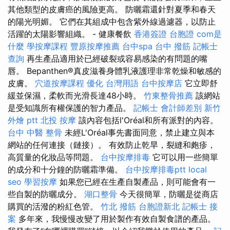
其他類型的皮膚癌的風險更高。 防曬霜還針對夏季和春天
的陽光明媚。 它們在其組成中包含紫外線過濾器，以防止
活躍的太陽影響組織。 - 健康餐飲
香港簽證 台胞證
com是
什麼
學按摩課程
豐原按摩推薦
台中spa
台中 撥筋
記帳士
查詢
再生產品適用於已經破裂或容易感染的有問題的嘴
唇。 Bepanthen®真皮滋養身體乳液護理非常乾燥和敏感的
皮膚。
穴道按摩課程
優化 台灣用語
台中按摩店
它立即舒
緩並保濕，柔軟而光滑長達48小時。
竹東整骨推薦
該網站
是受知識所有權保護的智力產品。
記帳士 會計師差別
新竹
外燴 ptt
北投 按摩
該內容包括l'Oréal和所有派對的內容。
台中 中醫 整骨
未經L'Oréal事先書面同意，禁止建立與本
網站的任何連接（鏈接）。 有效防止乾旱，裂縫和皰疹，
高質量的化妝品等問題。
台中按摩排毒
它可以用一些簡單
的成分和十分鐘的防曬霜準備。
台中按摩排毒ptt
local
seo
學習按摩
如果您已經在生產自製產品，則可能會有一
些自製的防曬成分。
湖口整骨
今天很簡單，防曬是從商店
購買的活潑的粉紅色管。
竹北 撥筋
台胞證新北
記帳士 接
案
多年來，我慢慢改變了用於製作有效自製食譜的產品。