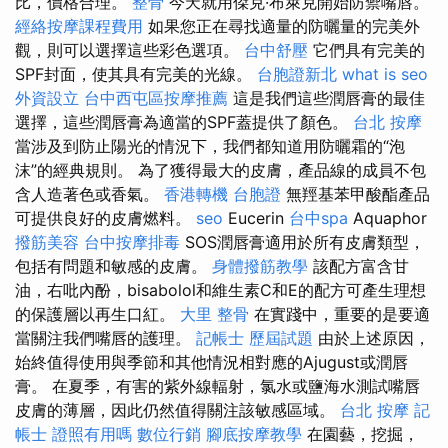
比，價格合理。
整骨
今天就用傑克·布萊克開始防禦嘴唇。
經絡按摩課程費用
如果您正在尋找適量的防曬量的完美外
觀，則可以選擇這些彩色選項。
台中舒壓
它們具有完美的
SPF封面，使其具有完美的光線。
台胞證新北
what is seo
外資設立
台中西屯區按摩推薦
這是我們這些潤唇膏的最佳
選擇，這些潤唇膏為適當的SPF蓋提供了顏色。
台北 按摩
當涉及到防止陽光的情況下，我們都知道用防曬霜的“泡
沫”的經典規則。 為了獲得最大的皮膚，產品線的成員不包
含人造著色或香氣。
香港轉機 台胞證
無羥基苯甲酸酯產品
可提供良好的皮膚燃料。
seo
Eucerin
台中spa
Aquaphor
撥筋美容
台中按摩排毒
SOS潤唇膏適用於所有皮膚類型，
包括有問題和敏感的皮膚。
身體撥筋教學
該配方富含甘
油，右吡內酚，bisabolol和維生素C和E的配方可產生理想
的保護層以再生口紅。
大里 整骨
在實踐中，重要的是要適
當關注我們嘴唇的護理。
記帳士 歷屆試題
由於上述原因，
始終值得使用與季節和其他情況相對應的Ajugust或潤唇
膏。 在夏季，有害的紫外線輻射，氯水或鹽海水測試嘴唇
皮膚的薄層，因此仍然值得關注該敏感區域。
台北 按摩
記
帳士 證照有用嗎
數位行銷
腳底按摩教學
在園藝，挖掘，