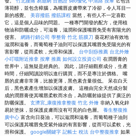
發。
竹北腰痛
易遊網 台胞證
seo優化
中清路 按摩
它包含
薄荷醇，並包含樟腦，為嘴唇皮膚帶來了冷卻，令人耳目一
新的感覺。
美容撥筋
撥筋課程
當然，有些人不一定喜歡
它，這是個人品味的問題。 一種專門開發的配方，使用植
物油和防曬成分，可滋養，滋潤和保護嘴唇免受有害陽光的
侵害。
網路行銷公司
學整骨
竹北 筋膜刀
葵花籽油有效地
滋潤和滋養，而葡萄種子油則可以保護其嘴唇免受陽光的有
害影響，從而柔軟，光滑和保護。
台中刮痧推薦
台北外燴
小叮噹附近推拿
按摩 推薦
如何設立投資公司
在潤唇膏的
世界中，這無疑是經典的。 因此，請仔細觀察成分，生產
時間，仔細閱讀說明以進行購買，而不是專注於價格。 嘴
唇的皮膚非常薄，比臉更薄，黑色素含量很低。 呆在白天
后，黑色素產生增加以保護皮膚。 這種由完全天然成分製
成的潤唇膏使其嘴唇柔軟而水合，為防曬射線提供了廣泛的
防曬保護。
玄濟宮_康復推拿整復
竹北 外燴
非納入氧化鋅
易於塗抹，並保護皮膚而沒有可見的白色層。
養生整復推
廣中心
富含向日葵油，可以滋潤和滋養，而葡萄種子油則
可以保護其嘴唇免受紫外線的有害影響，從而可以柔軟，光
滑和保護。
google關鍵字
記帳士 稅法
台中整復推拿
如果