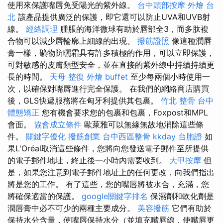
使用來保護嘴唇免受陽光的紫外線。
台中頭部按摩
外燴 台
北
該產品提供廣泛的保護，即它還可以防止UVA和UVB射
線。
經絡調理
腫脹的海洋微球有助於唇部全3，而多肽複
合物可以減少唇輪廓上細線的出現。
撥筋證照
像這種潤唇
膏一樣，礦物防曬霜具有許多積極的作用，可以立即保護，
可對敏感的皮膚類型安全，並在直接的紫外線中持續持續更
長的時間。
天母 整復
外燴 buffet
至少每兩個小時使用一
次，以確保對嘴唇進行完全保護。 在我們的網絡商店購買
後，GLS快遞服務將在匈牙利提供其包裹。
竹北 整骨
台中
體態矯正
您有機會要求您的包裹和包裹，Foxpost和MPL
會面。
協會成立條件
歐萊雅可以無緣無故地消除這些條
件。
關鍵字優化
撥筋創業
台中西區整骨
kkday 台胞證
如
果L'Oréal取消這些條件，您將向您發送電子郵件至所提供
的電子郵件地址，終止後一小時內需要收到。
大甲按摩
但
是，如果您注意到電子郵件地址上的任何更改，向我們指出
將是您的工作。 有了這些，您的嘴唇將被水合，充滿，您
將確保適當的保護。
google關鍵字排名
保濕劑和軟化劑是
潤唇膏中必不可少的兩種主要成分。
美容撥筋
它們有助於
保持水分含量，使嘴唇保持水分（並填充嘴唇線，使嘴唇更