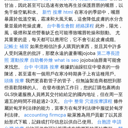
甘油，因此甚至可以迅速有效地再生並保護唇唇的嘴唇，以
免干燥空氣和水。
新竹 按摩
html
在寒冷的季節中，嘴唇
暴露於低溫空氣，霜凍和大風天氣，這會降低皮膚的水分含
量並最終乾燥皮膚。
台中養生會館
經絡課程
此外，陽光，
風，吸煙和某些營養缺乏也可能導致嘴唇乾燥和顫動。 尤
其重要的是，每天都可以應用它，它不會引起皮膚成癮。
記帳士 補習
如果您相信許多人購買的東西，並且其中許多
人受到滿意的批評，那麼永遠的蘆薈嘴jojoba
第二專長證
照
運動按摩
自助餐外燴
what is seo
jojoba油唇膏可能會
來找您。
台中 中清路 按摩
根據奶油躁狂症中發表的一份
陳述，甚至還有一個用戶在寒冷時期鼻子上有這種用戶。
頭痛 按摩
我們更喜歡管子的管子，但無論製造商都想到那
些喜歡階梯的人。 在發布後的工作日，您的訂購包裹將由
GLS快遞服務人員將其交付給給定的國內地址，但在周一至
週五的時間不得超過2-3天。
台中 整骨
穴道按摩課程
條件
屬於匈牙利法律的能力，當事方在匈牙利法律中服從於匈牙
利法律。
accounting firmcpa
歐萊雅為用戶貢獻了以其原
始形式下載，記錄或打印信息以供自己使用。
台胞證 申請