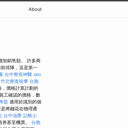
About
增加銷售額。 許多商
面前排隊，這是第一
毒
台中整骨神醫
seo
竹北整復按摩
台胞
格，價格計算計劃的
員工確認的價格，數
考題
適用於識別的個
而是將錢花在物理產
化
台中油壓
記帳士
惠券甚至機票。
台胞