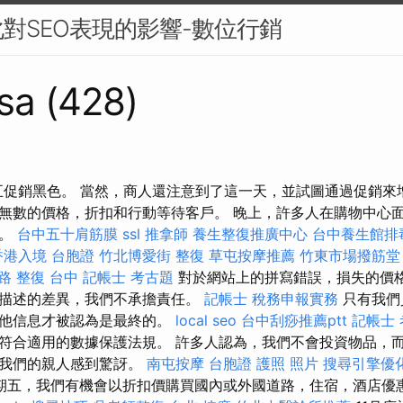
對SEO表現的影響-數位行銷
sa (428)
星期五促銷黑色。 當然，商人還注意到了這一天，並試圖通過促銷來
無數的價格，折扣和行動等待客戶。 晚上，許多人在購物中心
人。
台中五十肩筋膜
ssl
推拿師
養生整復推廣中心
台中養生館排
香港入境 台胞證
竹北博愛街 整復
草屯按摩推薦
竹東市場撥筋堂
路 整復 台中
記帳士 考古題
對於網站上的拼寫錯誤，損失的價
描述的差異，我們不承擔責任。
記帳士 稅務申報實務
只有我們
其他信息才被認為是最終的。
local seo
台中刮痧推薦ptt
記帳士 
符合適用的數據保護法規。 許多人認為，我們不會投資物品，
或我們的親人感到驚訝。
南屯按摩
台胞證 護照 照片
搜尋引擎優
期五，我們有機會以折扣價購買國內或外國道路，住宿，酒店優