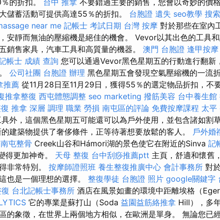
50％的折扣。
台中 推拿
不要錯過主要的銷售，您會以奇妙的價
大儲蓄活動可提供高達55％的折扣。
台胞證 遺失
seo教學
搜
massage near me
記帳士 考試日期
台灣 按摩
對於那些在室內
，安靜而無油的壓縮機是絕佳的機會。 Vevor以其出色的工具
五銷售家具，汽車工具和高質量的機器。
澳門 台胞證
逢甲按摩
記帳士 成績 查詢
您可以通過Vevor黑色星期五的行動進行翻
節。
公司社團
台胞證 辦理
黑色星期五會發現空氣壓縮機的一流
拿推薦
從11月28日至11月29日，獲得55％的選定物品折扣，不
復推拿整復
西屯體態調整
seo marketing
撥筋美容
台中養生館
整復 推拿 深層 調理 職業 勞損 南屯區的評論
免費按摩課程
太平
具外，這個黑色星期五可能還可以為戶外使用，並包含諸如割
新的建築物提供了奢侈條件，正等待著想要放鬆的客人。
戶外婚
中南屯整骨
Creek山谷和Hámori湖的景色使它在附近的Sinva
記
音變得更加神奇。
天母 整復
台中刮痧推薦ptt
主頁，舒適和懷舊
變得非常特別。
按摩師證照班
養生整復推廣中心
會計事務所
對於
，這也是一個理想的選擇。
整復學徒
台胞證 照片
google關鍵字
整復
台北記帳士事務所
酒店在風景如畫的環境中距離埃格（Ege
LYTICS
它的專業是蘇打山（Soda
益園益筋絡推拿
Hill），
區的象徵，在世界上兩個地方相似，在歐洲是單身。 無論您已