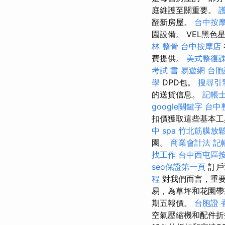
庭維護至關重要。
翻新房屋。
台中按摩
園設備。 VEL黑
林 整骨
台中按摩店
費提供。
美式整復
考試 書
易遊網 台胞
學
DPD包。
搜尋引
的送貨信息。
記帳士
google關鍵字
台中
扣價獲取這些基本工
中 spa
竹北筋膜放
園。
商業會計法 記
找工作
台中西屯區
seo保證第一頁
訂戶
程
對我們而言，重要
易，為草坪和花園
期五報價。
台胞證 
空氣壓縮機和配件