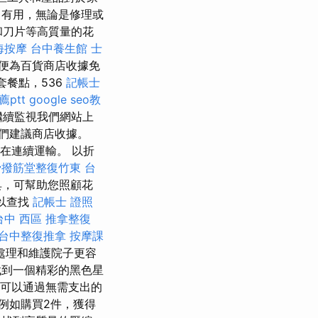
有用，無論是修理或
和刀片等高質量的花
海按摩
台中養生館
士
便為百貨商店收據免
套餐點，536
記帳士
ptt
google seo教
繼續監視我們網站上
們建議商店收據。
品正在連續運輸。 以折
骨撥筋堂整復竹東
台
具，可幫助您照顧花
訊以查找
記帳士 證照
台中 西區 推拿整復
台中整復推拿
按摩課
處理和維護院子更容
到一個精彩的黑色星
可以通過無需支出的
例如購買2件，獲得