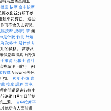
底被稱為黑色星期五，
桃園 按摩
台中按摩
已經收集並分類了參
活動來花費它。 這些
工作而不會失去表現。
北區按摩
搜尋引擎
無
eo是什麼
竹北 外燴
推薦
記帳士 是什麼
后
用的價格。 當涉及
確保您獲得真正的價
中手撥燙
記帳士 會計
這些海洋上航行，例
習按摩
Vevor-é黑色
的折扣。
素食 外燴
嘉
推薦
按摩 課程
西屯
理房間還是進行較小
為從11月11日開始
的第二週。
台中按摩平
其他所有人面前獲