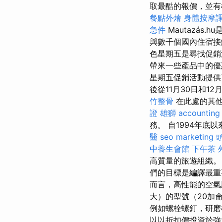
取最酷的報價，並有
餐點外燴
身體按摩
急件
Mautazás
與數千個國內住宿接
色星期五是尋找促銷
帶來一些產品中的
星期五促銷活動提供
後從11月30日和1
竹整骨
在此處的其他
證 雄獅
accounting 
務。 自1994年底以來，
醫
seo marketing
中養生會館
下午茶 
高質量的旅遊組織
們的目標是編譯最重
而言，高性能的空氣
大）的型號（20加
例如螺栓螺釘，研磨
以以折扣價投資於強