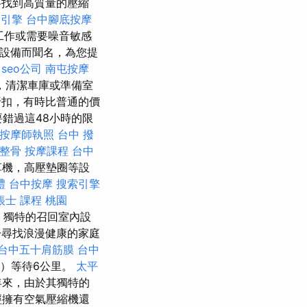
格找到高質量的壓縮
索引擎
台中腳底按摩
工作或需要噪音敏感
和設備而聞名，為您提
seo公司
南屯按摩
新，清潔車庫或準備室
折扣，有時比普通的價
要錯過這48小時的限
按摩師執照
台中 撥
 整骨
按摩課程
台中
草機，高壓墊圈等設
禮
台中按摩
搜索引擎
帳士 課程 桃園
，獨特的召回室內設
尋找浪漫健康的家庭
台中五十肩筋膜
台中
r）等待6公里。
太平
多年來，由於其獨特的
經擁有空氣壓縮機還