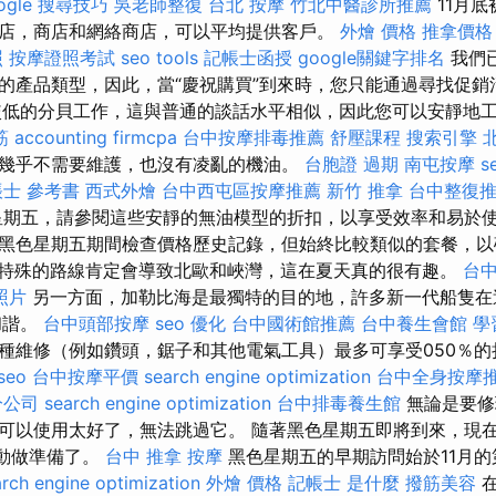
ogle 搜尋技巧
吳老師整復
台北 按摩
竹北中醫診所推薦
11月
店，商店和網絡商店，可以平均提供客戶。
外燴 價格
推拿價格
照
按摩證照考試
seo tools
記帳士函授
google關鍵字排名
我們
的產品類型，因此，當“慶祝購買”到來時，您只能通過尋找促銷
較低的分貝工作，這與普通的談話水平相似，因此您可以安靜地
筋
accounting firmcpa
台中按摩排毒推薦
舒壓課程
搜索引擎
幾乎不需要維護，也沒有凌亂的機油。
台胞證 過期
南屯按摩
s
士 參考書
西式外燴
台中西屯區按摩推薦
新竹 推拿
台中整復
期五，請參閱這些安靜的無油模型的折扣，以享受效率和易於使
黑色星期五期間檢查價格歷史記錄，但始終比較類似的套餐，以
特殊的路線肯定會導致北歐和峽灣，這在夏天真的很有趣。
台
照片
另一方面，加勒比海是最獨特的目的地，許多新一代船隻在
和諧。
台中頭部按摩
seo 優化
台中國術館推薦
台中養生會館
學
種維修（例如鑽頭，鋸子和其他電氣工具）最多可享受050％
seo
台中按摩平價
search engine optimization
台中全身按摩
分公司
search engine optimization
台中排毒養生館
無論是要修
可以使用太好了，無法跳過它。 隨著黑色星期五即將到來，現在該
活動做準備了。
台中 推拿
按摩
黑色星期五的早期訪問始於11月
rch engine optimization
外燴 價格
記帳士 是什麼
撥筋美容
在