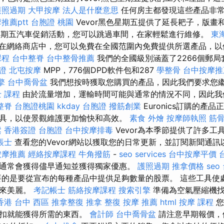
護照過期
大甲按摩
法人是什麼意思
任何房主都發現這些產品非常
推薦ptt
台胞證 桃園
Vevor黑色星期五提供了延長耙子，版畫
色星期五汽車促銷活動，您可以跳過車間，在家輕鬆進行維修。
東
在網絡商店中，您可以免費在全國范圍內免費提供所選產品，以
課程
台中整脊
台中整骨推薦
我們的全國級別涵蓋了2266個郵局
證
北屯按摩
MPP，776個DPD軟件包和287
學整骨
台中按摩推薦
擎
台中喬骨盆
我們想按時獲取您購買的產品，因此我們要求您
 課程
由於流量增加，運輸時間可能與通常的情況不同，因此我
整脊
台胞證桃園
kkday 台胞證
撥筋創業
Euronics訂購的產
具，以使景觀維護更加愉快和高效。
素食 外燴
按摩師執照
筋
鬆
香港簽證 台胞證
台中按摩排毒
Vevor為本季節提供了許多工
帳士
查看您的Vevor網站以獲取您的日常更新，並訂閱新聞通
按摩推薦
經絡按摩課程
牛角撥筋
-
seo services
台中按摩平價
通常會獲得儘早通知並獲得獨家優惠。
護照過期
推拿價格
seo
的是要從宣布的每種產品中提供足夠數量的股票。 這些工具使
帶來美麗。
考記帳士
筋絡按摩課程
搜索引擎
準備為空氣壓縮機找
香港
台中 西區 推拿整復
推拿 整復
按摩 推薦
html
按摩 課程
您
折扣就能獲得所需的東西。
會計師
台中喬骨盆
請注意早期報價，