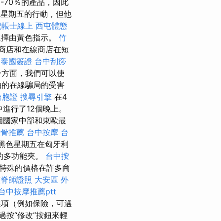
-70％的產品，因此
色星期五的行動，但他
記帳士線上
西屯體態
選擇由黃色指示。
竹
商店和在線商店在短
泰國簽證
台中刮痧
一方面，我們可以使
怕的在線騙局的受害
台胞證
搜尋引擎
在4
進行了12個晚上。
個國家中部和東歐最
整骨推薦
台中按摩
台
是黑色星期五在匈牙利
的多功能夾。
台中按
特殊的價格在許多商
整脊師證照
大安區 外
台中按摩推薦ptt
項（例如保險，可選
按“修改”按鈕來輕