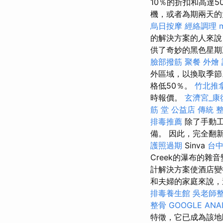
10％的折扣和高達
機，或者為期兩天的
烏日按摩
經絡調理
的解決方案的人來說
供了奇妙的黑色星期
臉部撥筋
聚餐 外燴
外區域，以換取季
格低50％。
竹北推
時報價。
玄濟宮_康
筋 堂 公益店 傳統 
排毒推薦
除了手動工
備。 因此，完全翻
護照過期
Sinva
台
Creek的瀑布的雜
計解決方案使酒店
和夫婦的家庭來說
排毒養生館
吳老師
整骨
GOOGLE ANA
特徵，它已成為該地