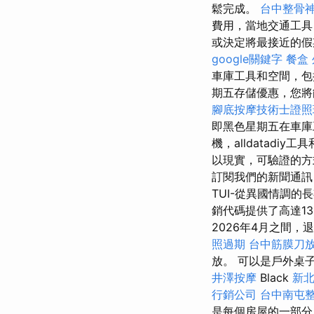
鬆完成。
台中整骨
費用，當地交通工具
或決定將最接近的假
google關鍵字
餐盒
車庫工具和空間，
期五存儲優惠，您將
腳底按摩技術士證照
即黑色星期五在車
機，alldatad
以現實，可驗證的
訂閱我們的新聞通訊
TUI-從異國情調
銷代碼提供了高達13
2026年4月之間，
照過期
台中筋膜刀
放。 可以是戶外桌
井澤按摩
Black
新北
行銷公司
台中南屯
是每個房屋的一部分