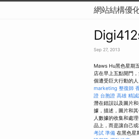
網站結構優化
Digi412
Sep 27, 2013
Maws Hu黑色
店在早上五點開門，
個遭受巨大行動的
marketing
整復師
證
台胞證 高雄
精誠
潛在錯誤以及圖片和
據，描述，圖片和
人數據的收集和處理
品上，而是讓自己
考試 準備
在黑色星