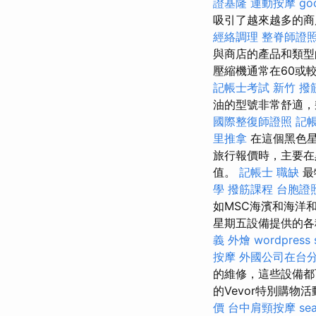
證基隆
運動按摩
go
吸引了越來越多的商
經絡調理
整脊師證
與商店的產品和類型
壓縮機通常在60或
記帳士考試
新竹 撥
油的型號非常舒適，
國際整復師證照
記帳
里推拿
在這個黑色星
旅行報價時，主要在
值。
記帳士 職缺
最
學
撥筋課程
台胞證
如MSC海濱和海洋
星期五設備提供的各
義 外燴
wordpress 
按摩
外國公司在台
的維修，這些設備都
的Vevor特別購物
價
台中肩頸按摩
sea