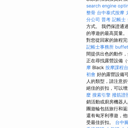
search engine opti
整骨
台中泰式按摩
分公司
普考 記帳士
方式。 我們保證通
的導遊的最高質量
對您從回家的旅程
記帳士事務所
buff
間提供出色的動作，
正在尋找露營設備（
摩
Black
按摩課程
初會
好的露營設備
人的類型，請注意折
絕佳的折扣，可以
麼
搜索引擎
撥筋證
銷活動或廚房機器人
團遊輪包括旅行和返
還有匈牙利導遊，
受最佳折扣。
台中