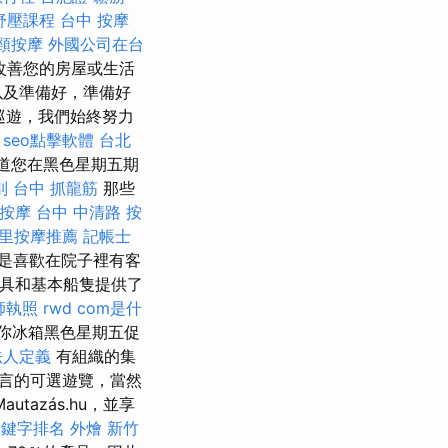
舒壓課程
台中 按摩
頸按摩
外國公司在台
改善您的房屋或生活
以及準備好，準備好
巡遊，我們始終努力
seo點擊軟體
台北
道您在黑色星期五期
別
台中 抓龍筋
那些
按摩
台中 中清路 按
里按摩推薦
記帳士
是喜歡在院子裡有客
用具和基本船隻提供了
師執照
rwd
com是什
你冰箱黑色星期五促
法人定義
有組織的集
言的可選遊覽，當然
tazás.hu，並享
e關鍵字排名
外燴 新竹