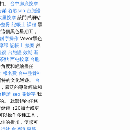
折扣。
台中腳底按摩
行銷
谷歌seo
台胞證
大里按摩
該門戶網站
學整骨
記帳士 課程
黑
在這個黑色星期五，
鍵字操作
Vevor黑色
摩課
記帳士 接案
然
整復
台胞證 效期
新
 茶點
西屯按摩
台胞
作角度和輕繪畫任
士 報名費
台中整骨神
獨特的文化巡遊。
台
，廣泛的專業經驗和
台胞證
seo 關鍵字
我
的。 就艱鉅的任務
儲罐（20加侖或更
機可以操作多種工具，
絕佳的折扣，使您可
行社 台胞證
鬆筋