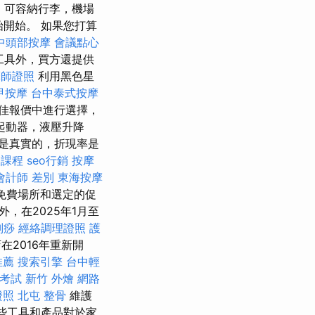
，可容納行李，機場
開始。 如果您打算
中頭部按摩
會議點心
工具外，買方還提供
摩師證照
利用黑色星
甲按摩
台中泰式按摩
最佳報價中進行選擇，
起動器，液壓升降
都是真實的，折現率是
復課程
seo行銷
按摩
會計師 差別
東海按摩
童免費場所和選定的促
外，在2025年1月至
刮痧
經絡調理證照
護
在2016年重新開
推薦
搜索引擎
台中輕
考試
新竹 外燴
網路
證照
北屯 整骨
維護
這些工具和產品對於家