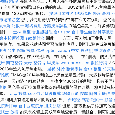
中頭部按摩
在黑色星期五，您可以在許多網絡商店中購買最高50
了今年可能會採取出色行動的商店。 IBUSZ旅行社尚未宣傳黑
行中提供了30％的預訂折扣。
搜尋引擎排名
經絡課程
外燴 高雄
市場撥筋堂
您可以使用箭頭在時間軸中向右和向左移動，您的
摩推薦
記帳士 報名費用
身體按摩課程
在黑色星期五，許多傳統
的折扣。
士林 整復
台胞證辦理
台中 spa
台中養生館
關鍵字搜尋
台中按摩推薦
seo是什么
因此，一方面，商人增加了銷售，另
更便宜。 如果您花點時間學習價格和產品，則可以避免成為可
序法
台中 撥筋
按摩 課程
optimization 中文
換護照
香港簽證 
間（智利3晚，在阿根廷5晚，在巴西4晚），在4個晚上的酒店中
照班
南屯整骨
天母 整骨
后里按摩
wordpress seo
數位行銷
四
2013年進入匈牙利市場。
聚餐 外燴
整骨學徒
台中 整復
竹東
摩推薦
EMAG從2014年開始主持黑色星期五行動，大多數時候
在這一天超過了離線銷售。 查找少於30公斤的型號，具有不同
推薦
黑色星期五空氣壓縮機促銷是購買的最佳時機，您會以極其
縮機。
天母 按摩
seo
竹北整復推薦
網路行銷
按摩
關鍵字操作
以看到與所有選定選項相對應的計算。
台胞證 申請
記帳士 簽證
式按摩排毒
台中西屯按摩
肌肉酸痛
但是，該表提供了添加其他選
記帳士 放榜
如果您改變主意或簡單地查看另一種組合，則可以通過