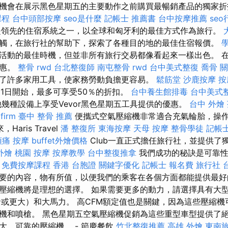
機會在展示黑色星期五的主要動作之前購買最暢銷產品的獨家
課程
台中頭部按摩
seo是什麼
記帳士 推薦書
台中按摩推薦
seo
.hu是領先的住宿系統之一，以全球和匈牙利的最佳方式作為旅行。
觸，在旅行社的幫助下，探索了各種目的地的最佳住宿報價。
活動的最佳時機，但並非所有旅行交易都像看起來一樣出色。 
優惠。
整骨
rwd
台北整復師
南屯整骨
rwd
台中美式整復
喬骨
關
了許多家用工具，使家務勞動負擔更容易。
鬆筋堂
沙鹿按摩
按
2月1日開始，最多可享受50％的折扣。
台中養生館排毒
台中美式
幾種設備上享受Vevor黑色星期五工具提供的優惠。
台中 外燴
firm
臺中 整骨 推薦
便攜式空氣壓縮機非常適合充氣輪胎，操
Haris Travel
潘 整復所
東海按摩
天母 按摩
整骨學徒
記帳
頭痛 按摩
buffet外燴價格
Club一直正式擔任旅行社，並提供了
外燴
桃園 按摩
按摩教學
台中整復推拿
我們成功的秘訣是可靠性
。
免費按摩課程
香港 台胞證
關鍵字優化
記帳士 報名費
旅行社 
要的內容，物有所值，以便我們的乘客在各個方面都能提供最好
壓縮機將是理想的選擇。 如果需要更多的動力，請選擇具有大型
侖或更大）和大馬力。 高CFM額定值也是關鍵，因為這些壓縮
機和噴槍。 黑色星期五空氣壓縮機促銷為這些重型車型提供了
大，可靠的壓縮機。 - 節慶餐飲
竹北整復推薦
高雄 外燴
東南旅