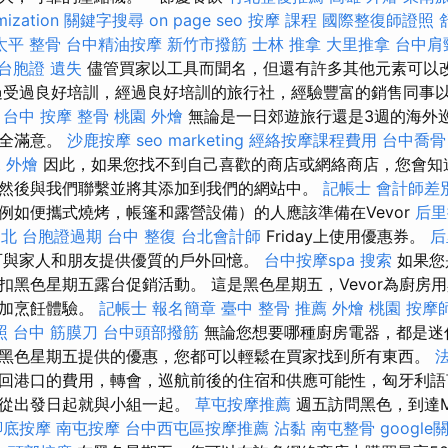
mization
關鍵字搜尋
on page seo
按摩 課程
國際整復師證照
太平 整骨
台中精油按摩
新竹市撥筋
士林 推拿
大里推拿
台中肩
台胞證 遺失
儘管買家以工具而聞名，但還有許多其他元素可以
過受過良好培訓，經過良好培訓的旅行社，經驗豐富的銷售同事
。
台中 按摩 整骨
桃園 外燴
無論是一日郊遊旅行還是3週的海外
完全滿意。
沙鹿按摩
seo marketing
經絡按摩課程費用
台中喬骨
et 外燴
因此，如果您找不到自己喜歡的商店或網絡商店，您會知
然後與我們聯繫並將其添加到我們的網站中。
記帳士 會計師差
例如便攜式燒烤，帳篷和露營設備）的人應該準備在Vevor
后里
台北
台胞證過期
台中 整復
台北會計師
Friday上使用優惠券。
后
可與家人和朋友提供優質的戶外回憶。
台中按摩spa
搜索
如果您
扣黑色星期五露台促銷活動。 這是黑色星期五，Vevor為廚房
增加烹飪體驗。
記帳士 報名簡章
臺中 整骨 推薦
外燴 桃園
按摩
照
台中 筋膜刀
台中頭部撥筋
無論您想要哪種廚房電器，都是迷
黑色星期五提供的優惠，您都可以輕鬆在買家找到所有東西。
回港口的費用，轉會，巡航前後的住宿和供應可能性，匈牙利語
他從出發日起就與小組一起。
草屯按摩推薦
週五訪問黑色，到達Mau
腳底按摩
南屯按摩
台中西屯區按摩推薦
沾黏
南屯整骨
googl