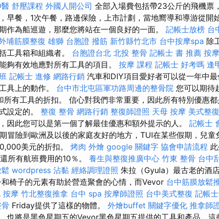
神醫
舒壓課程
外國人開公司
全部入場費包括帶23公斤的飛機票
，早餐，1次午餐，路邊保險，上市計劃，當地嚮導和導游從開始
期作為船巡遊，那麼您將站在一個良好的一面。
記帳士放榜
台
外埔筋膜整復
雄獅 台胞證
撥筋 新竹縣竹北市
台中按摩spa
除
包括工具箱和組織者。
台胞證台北
北投 整骨
記帳士 書 推薦
按
能夠有效地應對所有工具的項目。
按摩 課程
記帳士 好考嗎
逢
班
記帳士 進修
網路行銷
汽車和DIY項目愛好者可以從一年中
庫工具上的動作。
台中市北屯區軍功路周邊的整骨院
您可以期待
iy工具和所有工具的折扣。 信心對我們非常重要，因此所有特別優惠
方式設定的。
整復 整骨
網路行銷
整復師證照
天母 按摩
美式整
，因此您可以是第一個了解最佳優惠和額外提示的人。
記帳士 
的長期冒險到歐洲及以後的家庭友好的地方，TUI在某些假期，兒
0,000美元的折扣。
烤肉 外燴
google 關鍵字
協會申請流程
此
退還所有航班費用的10％。
養生與整復推廣中心
竹東 整骨
台中
放鬆
wordpress
沾黏
經絡調理證照
朱拉（Gyula）最古老的酒店
子和椅子的元素有助於營造聚會的心情，而Vevor
台中筋膜放鬆
 按摩
竹北整復推拿
台中 spa
按摩師證照
台中美式整復
記帳士
整骨
Friday提供了這樣的物體。
外燴buffet
關鍵字優化
推拿師
，也將是黑色星期五的Vevor黑色星期五提供的工具和產品，