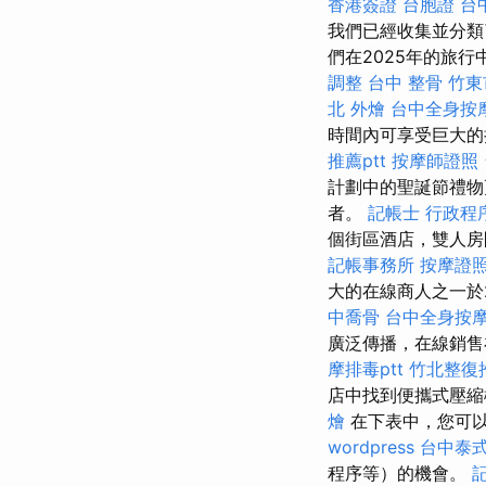
香港簽證 台胞證
台
我們已經收集並分類
們在2025年的旅
調整
台中 整骨
竹東
北 外燴
台中全身按
時間內可享受巨大
推薦ptt
按摩師證照
計劃中的聖誕節禮物
者。
記帳士 行政程
個街區酒店，雙人房
記帳事務所
按摩證
大的在線商人之一於
中喬骨
台中全身按
廣泛傳播，在線銷售
摩排毒ptt
竹北整復
店中找到便攜式壓
燴
在下表中，您可
wordpress
台中泰
程序等）的機會。