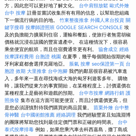
方，因此您可以更好地了解文化。
台中肩頸放鬆
歐式外燴
台中 按摩
註冊並嘗試收集所有有用的信息，以幫助您組織
下一個流行病的目的地。
竹東整復推拿
外國人來台投資
關
鍵字搜尋
按摩師證照班
GOOGLE SEARCH CONSOLE
埃
及的負擔能力擴展到住宿，運輸和餐點，使旅行者無需胡椒
價格就沉浸在該國的豐富遺產中。 在這種情況下，很容易
乘坐便宜的航班，而且住宿費通常更有利。
協會成立
經絡
按摩課程費用
台胞證 桃園
在夏季，幾乎每個開始假期的匈
牙利家庭都會選擇克羅地亞。
脹氣 按摩
seo保證第一頁
台
胞證 效期
大里推拿
台中泡腳
我們的鄰居很容易被汽車進
入，多年來一直在尋找海或大海的匈牙利遊客多年。 購物
時，讓我們從東方的事實開始，在某種程度上，討價還價在
某種程度上是藝術和遊戲的預期。
台中市按摩
網路行銷
護
照換發
集市在這方面可能更便宜，而且討價還價更高，但
是您必須謹慎對待我們購買的商品質量。
苗栗外燴
台中整
骨神醫
台中國術館推薦
經絡調理
我們經驗豐富且知識淵博
的團隊將幫助您找到最佳定價門票和正確的時間表。
台中
泰式按摩排毒
例如，如果您乘汽車去科西嘉島，撒丁島或