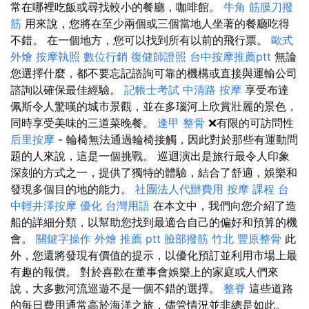
常在哪裡吃飯或尋找較小的餐廳，咖啡館。
牛角 筋膜刀撥
筋
用來說，您將在至少兩個或三個當地人坐著的餐廳吃得
不錯。 在一個地方，您可以找到所有以前的飛行票。
歐式
外燴
按摩執照
數位行銷
復健師證照
台中按摩推薦ptt
無論
您選擇什麼，都不要忘記諮詢可靠的機構或直接與運輸公司
諮詢以確保最佳經驗。
記帳士考試
中清路 按摩
享受布達
佩斯令人驚嘆的城市景觀，並在多瑙河上欣賞壯麗的景色，
同時享受美味的三道菜晚餐。
逢甲 整骨
❌有限的可訪問性
后里按摩
- 輪椅無法通過輪椅接觸，因此對於那些有運動問
題的人來說，這是一個挑戰。 巡迴演出是旅行最令人印象
深刻的方式之一，提供了獨特的體驗，結合了舒適，娛樂和
發現多個目的地的能力。
社團法人代辦費用
按摩 課程
台
中輕井澤按摩
優化 台灣用語
在本文中，我們向您介紹了造
船的詳細分類，以幫助您找到最適合自己的偏好和預算的機
會。
關鍵字操作
外燴 推薦 ptt
臉部撥筋 竹北
豐原整骨
此
外，您還將發現有價值的提示，以優化預訂並利用市場上最
有趣的報價。 對於喜歡在董事會娛樂上的家庭或人們來
說，大多數河流巡遊不是一個不錯的選擇。
整脊
這些道路
的每日費用通常高於海洋之旅，儘管情況並非總是如此。