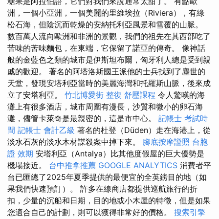
糖果是阿拉伯語，它們對我們來說通常太甜了。 有點歐
洲，一個小亞洲，一個美麗的里維埃拉（Riviera），有綠
松石海，但陰沉而乾燥的安納托利亞風景和雪覆的山脈。
數百萬人流向歐洲和非洲的景觀，我們的祖先在其西部吃了
苦味的苦味麵包，在東端，它保留了諾亞的傳奇。 像神話
般的金藍色之類的城市是伊斯坦布爾，匈牙利人總是受到親
戚的歡迎。 著名的阿塔洛斯國王派他的士兵找到了塵世的
天堂，發現安塔利亞當時的美麗海灣和托羅斯山脈，後來成
立了安塔利亞。
竹北博愛街 整復
舒壓課程
令人驚嘆的海
灘上有很多酒店，城市周圍有漫長，沙質和微小的卵石海
灘，儘管卡萊奇是最親密的，這是市中心。
記帳士 考試時
間
記帳士 會計乙級
著名的杜登（Düden）走在海港上，從
淡水石灰的淡水木材謀殺案中掉下來。
腳底按摩證照
台胞
證 效期
安塔利亞（Antalya）比其他度假屋的巨大優勢是
機場接近。
台中推拿推薦
GOOGLE ANALYTICS
消費者平
台已匯總了2025年夏季提供的最便宜的全英鎊目的地（如
果我們快速預訂）。 許多在線商店都提供巡航旅行的折
扣，少量的沉船和日期，目的地或小木屋的特徵，但是如果
您適合自己的計劃，則可以獲得非常好的價格。
搜索引擎