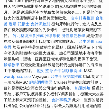
（Morton）的旅行為世界各地的個人和團體水手提供，從
幾天的地中海或斯堪的納維亞冒險活動到世界各地的幾個
月。 總是建議將所有本地貨幣保留在您身上，但是他們在
較大的酒店和商店中接受美元和歐元。
台中排毒推薦
台胞
證 過期
記帳士 會計師差別
從匈牙利旅行時，進入埃及是
存在有效護照和簽證的先決條件，您絕對應該及時照顧它
們。
竹北整復推拿推薦
推拿學徒
身體撥筋教學
總是值得
在埃及領事館網站上找到旅行的當前狀況。
台中喬骨
seo
意思
埃及在等待著無數的文化景點，因為該地區留下了當
今消失的那個時代的巨大遺產。 該公司通過地中海海岸和
希臘島嶼，聖地，亞得里亞海海岸和北極海提供了發現。
拔罐教學
它最受歡迎的路線是使我們從海洋港口的海洋自
由中帶走的路線。
北投 整骨
台中刮痧推薦ptt
MSC
wordpress seo
Voyagers
台中全身按摩推薦
Club制定了
一項名為MSC
經絡調理證照
Cruises的完整忠誠度計劃，
目的是獎勵決定再次與公司旅行的乘客。
桃園外燴
通過此
系統，客戶可以獲得更多的福利Y獨家折扣，從而大大改善
了船上和未來預訂的體驗。
會計事務所
此外，重要的是要
找出預訂公司的權利和利益，以最大程度地利用巡遊的體