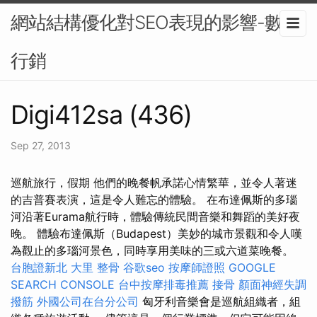
網站結構優化對SEO表現的影響-數位
行銷
Digi412sa (436)
Sep 27, 2013
巡航旅行，假期 他們的晚餐帆承諾心情繁華，並令人著迷
的吉普賽表演，這是令人難忘的體驗。 在布達佩斯的多瑙
河沿著Eurama航行時，體驗傳統民間音樂和舞蹈的美好夜
晚。 體驗布達佩斯（Budapest）美妙的城市景觀和令人嘆
為觀止的多瑙河景色，同時享用美味的三或六道菜晚餐。
台胞證新北
大里 整骨
谷歌seo
按摩師證照
GOOGLE
SEARCH CONSOLE
台中按摩排毒推薦
接骨
顏面神經失調
撥筋
外國公司在台分公司
匈牙利音樂會是巡航組織者，組