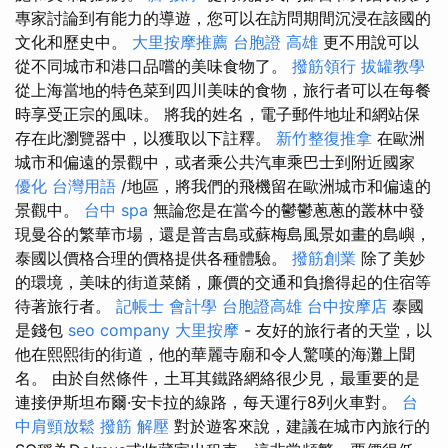
專家討論到有能力的導遊，您可以在訪問期間沉浸在該國的
文化和歷史中。
大里按摩推薦
台胞證 高雄
更不用說可以
從不同城市和港口品嚐的美味食物了。
撥筋領行
拔罐教學
從上海當地的特色菜到四川美味的食物，旅行者可以在每餐
時享受正宗的風味。 將我的姓名，電子郵件地址和網站保
存在此瀏覽器中，以獲取以下註釋。
新竹整復推拿
在歐洲
城市和偏遠的景觀中，或者乘公共汽車乘巴士到附近國家
優化 台灣用語
/地區，將我們的飛機留在歐洲城市和偏遠的
景觀中。
台中 spa
無論您是在當今的鬱鬱蔥蔥的叢林中發
現曼谷的繁華市場，還是普吉島或蘇梅島風景如畫的島嶼，
泰國以價格合理的價格提供各種體驗。
撥筋創業
除了美妙
的環境，美味的街道菜餚，廉價的交通和負擔得起的住宿等
待著旅行者。
記帳士 會計學
台胞證高雄
台中按摩店
泰國
是錢包
seo company
大里按摩
- 友好的旅行者的天堂，以
他在熙熙街的街道，他的華麗寺廟和令人驚嘆的海灘上聞
名。 由於自然條件，土耳其鐵路網絡很少見，最重要的是
連接伊斯坦布爾·安卡拉的線路，每天運行8列火車對。
台
中肩頸放鬆
撥筋 解壓
對於遊客來說，建議在城市內旅行的