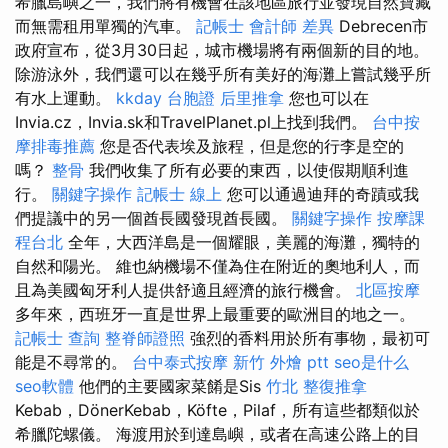
希臘島嶼之一，我們將有機會在該地區旅行並發現自然寶藏
而無需租用單獨的汽車。
記帳士 會計師 差異
Debrecen市
政府宣布，從3月30日起，城市機場將有兩個新的目的地。
除游泳外，我們還可以在幾乎所有美好的海灘上嘗試幾乎所
有水上運動。
kkday 台胞證
后里推拿
您也可以在
Invia.cz，Invia.sk和TravelPlanet.pl上找到我們。
台中按
摩排毒推薦
您是否代表埃及旅程，但是您的行李是空的
嗎？
整骨
我們收集了所有必要的東西，以使假期順利進
行。
關鍵字操作
記帳士 線上
您可以通過迪拜的奇蹟或我
們提議中的另一個酋長國發現酋長國。
關鍵字操作
按摩課
程台北
全年，大西洋島是一個耀眼，美麗的海灘，獨特的
自然和陽光。 維也納機場不僅為住在附近的奧地利人，而
且為美國匈牙利人提供舒適且經濟的旅行機會。
北區按摩
多年來，西班牙一直是世界上最重要的歐洲目的地之一。
記帳士 查詢
整脊師證照
強烈的香料用於所有事物，最初可
能是不尋常的。
台中泰式按摩
新竹 外燴 ptt
seo是什么
seo軟體
他們的主要國家菜餚是Sis
竹北 整復推拿
Kebab，DönerKebab，Köfte，Pilaf，所有這些都類似於
希臘陀螺儀。 海渡用於到達島嶼，或者在高速公路上的目