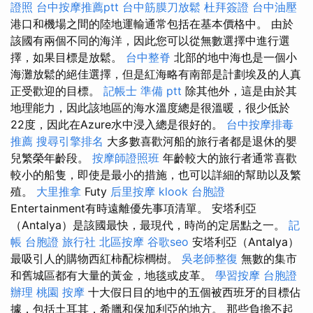
證照
台中按摩推薦ptt
台中筋膜刀放鬆
杜拜簽證
台中油壓
港口和機場之間的陸地運輸通常包括在基本價格中。 由於
該國有兩個不同的海洋，因此您可以從無數選擇中進行選
擇，如果目標是放鬆。
台中整脊
北部的地中海也是一個小
海灘放鬆的絕佳選擇，但是紅海略有南部是計劃埃及的人真
正受歡迎的目標。
記帳士 準備 ptt
除其他外，這是由於其
地理能力，因此該地區的海水溫度總是很溫暖，很少低於
22度，因此在Azure水中浸入總是很好的。
台中按摩排毒
推薦
搜尋引擎排名
大多數喜歡河船的旅行者都是退休的嬰
兒繁榮年齡段。
按摩師證照班
年齡較大的旅行者通常喜歡
較小的船隻，即使是最小的措施，也可以詳細的幫助以及繁
殖。
大里推拿
Futy
后里按摩
klook 台胞證
Entertainment有時遠離優先事項清單。 安塔利亞
（Antalya）是該國最快，最現代，時尚的定居點之一。
記
帳
台胞證 旅行社
北區按摩
谷歌seo
安塔利亞（Antalya）
最吸引人的購物西紅柿配棕櫚樹。
吳老師整復
無數的集市
和舊城區都有大量的黃金，地毯或皮革。
學習按摩
台胞證
辦理
桃園 按摩
十大假日目的地中的五個被西班牙的目標佔
據，包括土耳其，希臘和保加利亞的地方。 那些負擔不起