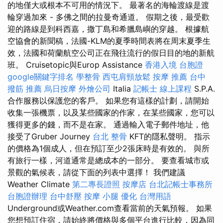
的地僅大或根本不可用的情況下。 最著名的海輪渡線是渡
輪穿過加來 - 多佛之間的拉曼奇通道。 假期之後，最受歡
迎的路線是到科西嘉，撒丁島和希臘島嶼的穿越。 根據航
空協會的新聞稿，法國-KLM的夏季時間表將在周末夏季生
效，法國和荷蘭航空公司正在飛往流行的假日目的地的新航
班。 Cruisetopic與Europ Assistance
香港入境 台胞證
google關鍵字排名
學整骨
西屯肩頸放鬆
按摩 推薦
台中
撥筋 推薦
烏日按摩
外燴公司
Italia
記帳士 線上課程
S.P.A.
合作服務以保護您的客戶。 如果您有這樣的計劃，請開始
收集一張機票，以及某些國家的作家，在某些國家，您可以
獲得更多的錢，而不是在家。 通過輸入電子郵件地址，他
接受了Gruber Journey
台北 整骨
KFT的隱私聲明。 指示
的價格為1個成人，但在預訂至少2張床時是有效的。 與所
有旅行一樣，河道通常是總成本的一部分。 要查看城市或
景觀的氣候表，請從下面的列表中選擇！ 我們建議
Weather Climate
第二專長證照
按摩店
台北記帳士事務所
台胞證辦理
台中舒壓
按摩 小腿
優化 台灣用語
Underground或Weather.com查看當前的天氣預報。 如果
您想預訂住宿，請始終將價格與多個平台進行比較，因為同