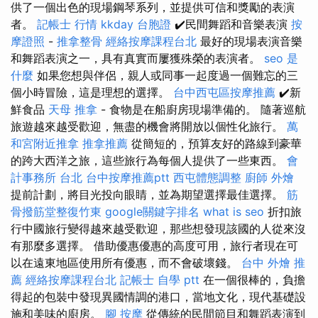
供了一個出色的現場鋼琴系列，並提供可信和獎勵的表演
者。
記帳士 行情
kkday 台胞證
✔️民間舞蹈和音樂表演
按
摩證照
-
推拿整骨
經絡按摩課程台北
最好的現場表演音樂
和舞蹈表演之一，具有真實而屢獲殊榮的表演者。
seo 是
什麼
如果您想與伴侶，親人或同事一起度過一個難忘的三
個小時冒險，這是理想的選擇。
台中西屯區按摩推薦
✔️新
鮮食品
天母 推拿
- 食物是在船廚房現場準備的。 隨著巡航
旅遊越來越受歡迎，無盡的機會將開放以個性化旅行。
萬
和宮附近推拿
推拿推薦
從簡短的，預算友好的路線到豪華
的跨大西洋之旅，這些旅行為每個人提供了一些東西。
會
計事務所 台北
台中按摩推薦ptt
西屯體態調整
廚師 外燴
提前計劃，將目光投向眼睛，並為期望選擇最佳選擇。
筋
骨撥筋堂整復竹東
google關鍵字排名
what is seo
折扣旅
行中國旅行變得越來越受歡迎，那些想發現該國的人從來沒
有那麼多選擇。 借助優惠優惠的高度可用，旅行者現在可
以在遠東地區使用所有優惠，而不會破壞錢。
台中 外燴 推
薦
經絡按摩課程台北
記帳士 自學 ptt
在一個很棒的，負擔
得起的包裝中發現異國情調的港口，當地文化，現代基礎設
施和美味的廚房。
腳 按摩
從傳統的民間節目和舞蹈表演到