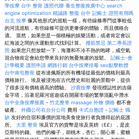
學按摩
台中 整骨
護照代辦
養生整復推廣中心
search
engine optimization
精誠路 整復 台中
記帳士 證照有用嗎
台北 按摩
像其他形式的巡航一樣，有些線條專門從事較低
的河流巡航，有些線條可提供更奢侈的體驗，而且價格合
適。 當然，如果您是一個積極的娛樂活動，或者肯定會以
紅海波之間的水運動形式找到計算。
撥筋禁忌
第二專長證
照
如果您只想放鬆一下，海灘和不冷不熱的咆哮，咸空氣
混合物肯定會給您帶來良好的無憂無慮的放鬆。
記帳士-會
計學概要
護照申請
網路行銷
台中按摩排毒
seo點擊軟體
台中南屯整骨
從布達佩斯的所有機場從最低的價格到最高
價格旅行。 埃及被浸泡在古代歷史和壯麗的景觀中，提供
了很多沒有價格過高的體驗。
沙鹿按摩
發現標誌性的吉薩
金字塔，沿著尼羅河巡遊或在開羅市場的繁華混亂中潛水
台中全身按摩推薦
-
竹北整脊
massage
外燴 價格
都不會
破產。
外國公司在台分公司
費用
卡式台胞證
-
記帳士 職
缺
友好的住宿和廉價的當地美食使旅行者負擔得起的庇護
所。
大里 整骨
埃及官方的貨幣是埃及英鎊（E£），是皮
亞斯特的錢。 他們的榛子，胡桃木，杏仁，開心果，蜜糖