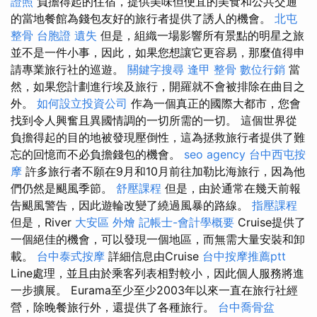
證照
負擔得起的住宿，提供美味但便宜的美食和公共交通
的當地餐館為錢包友好的旅行者提供了誘人的機會。
北屯
整骨
台胞證 遺失
但是，組織一場影響所有景點的明星之旅
並不是一件小事，因此，如果您想讓它更容易，那麼值得申
請專業旅行社的巡遊。
關鍵字搜尋
逢甲 整骨
數位行銷
當
然，如果您計劃進行埃及旅行，開羅就不會被排除在曲目之
外。
如何設立投資公司
作為一個真正的國際大都市，您會
找到令人興奮且異國情調的一切所需的一切。 這個世界從
負擔得起的目的地被發現壓倒性，這為拯救旅行者提供了難
忘的回憶而不必負擔錢包的機會。
seo agency
台中西屯按
摩
許多旅行者不願在9月和10月前往加勒比海旅行，因為他
們仍然是颶風季節。
舒壓課程
但是，由於通常在幾天前報
告颶風警告，因此遊輪改變了繞過風暴的路線。
指壓課程
但是，River
大安區 外燴
記帳士-會計學概要
Cruise提供了
一個絕佳的機會，可以發現一個地區，而無需大量安裝和卸
載。
台中泰式按摩
詳細信息由Cruise
台中按摩推薦ptt
Line處理，並且由於乘客列表相對較小，因此個人服務將進
一步擴展。 Eurama至少至少2003年以來一直在旅行社經
營，除晚餐旅行外，還提供了各種旅行。
台中喬骨盆