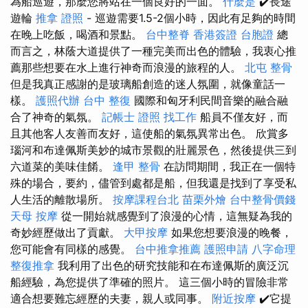
為船巡遊，那麼您將站在一個良好的一面。
什麼是
✔️長途
遊輪
推拿 證照
- 巡遊需要1.5-2個小時，因此有足夠的時間
在晚上吃飯，喝酒和景點。
台中整脊
香港簽證 台胞證
總
而言之，林蔭大道提供了一種完美而出色的體驗，我衷心推
薦那些想要在水上進行神奇而浪漫的旅程的人。
北屯 整骨
但是我真正感謝的是玻璃船創造的迷人氛圍，就像童話一
樣。
護照代辦
台中 整復
國際和匈牙利民間音樂的融合融
合了神奇的氣氛。
記帳士 證照 找工作
船員不僅友好，而
且其他客人友善而友好，這使船的氣氛異常出色。 欣賞多
瑙河和布達佩斯美妙的城市景觀的壯麗景色，然後提供三到
六道菜的美味佳餚。
逢甲 整骨
在訪問期間，我正在一個特
殊的場合，要約，儘管到處都是船，但我還是找到了享受私
人生活的離散場所。
按摩課程台北
苗栗外燴
台中整骨價錢
天母 按摩
從一開始就感覺到了浪漫的心情，這無疑為我的
奇妙經歷做出了貢獻。
大甲按摩
如果您想要浪漫的晚餐，
您可能會有同樣的感覺。
台中推拿推薦
護照申請
八字命理
整復推拿
我利用了出色的研究技能和在布達佩斯的廣泛沉
船經驗，為您提供了準確的照片。 這三個小時的冒險非常
適合想要難忘經歷的夫妻，親人或同事。
附近按摩
✔️它提