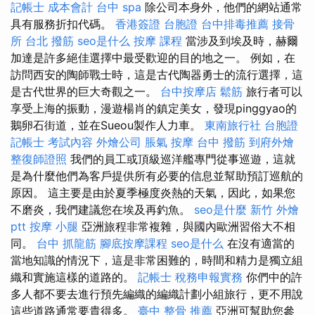
記帳士 成本會計
台中 spa
除公司本身外，他們的網站通常
具有服務折扣代碼。
香港簽證 台胞證
台中排毒推薦
接骨
所
台北 撥筋
seo是什么
按摩 課程
當涉及到埃及時，赫爾
加達是許多絕佳選擇中最受歡迎的目的地之一。 例如，在
訪問西安的陶師戰士時，這是古代陶器勇士的流行選擇，這
是古代世界的巨大奇觀之一。
台中按摩店
鬆筋
旅行者可以
享受上海的振動，漫遊楊肖的鎮定美女，發現pinggyao的
鵝卵石街道，並在Sueou製作人力車。
東南旅行社 台胞證
記帳士 考試內容
外燴公司
脹氣 按摩
台中 撥筋
到府外燴
整復師證照
我們的員工或頂級巡洋艦專門從事巡遊，這就
是為什麼他們為客戶提供所有必要的信息並幫助預訂巡航的
原因。 這主要是由於夏季極度炎熱的天氣，因此，如果您
不磨炎，我們建議您在埃及再釣魚。
seo是什麼
新竹 外燴
ptt
按摩 小腿
亞洲旅程非常複雜，與國內歐洲習俗大不相
同。
台中 抓龍筋
腳底按摩課程
seo是什么
在沒有適當的
當地知識的情況下，這是非常困難的，時間和精力是獨立組
織和實施這樣的道路的。
記帳士 稅務申報實務
你們中的許
多人都不要去進行預先編織的編織計劃小組旅行，更不用說
這些道路通常要貴得多。
臺中 整骨 推薦
亞洲可幫助您參