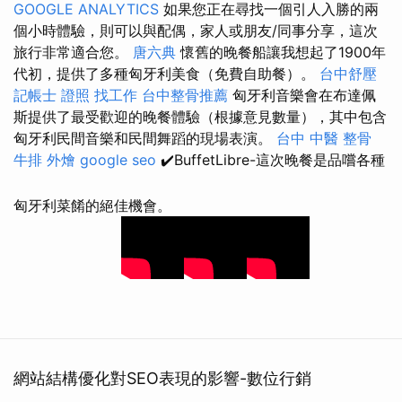
GOOGLE ANALYTICS
如果您正在尋找一個引人入勝的兩
個小時體驗，則可以與配偶，家人或朋友/同事分享，這次
旅行非常適合您。
唐六典
懷舊的晚餐船讓我想起了1900年
代初，提供了多種匈牙利美食（免費自助餐）。
台中舒壓
記帳士 證照 找工作
台中整骨推薦
匈牙利音樂會在布達佩
斯提供了最受歡迎的晚餐體驗（根據意見數量），其中包含
匈牙利民間音樂和民間舞蹈的現場表演。
台中 中醫 整骨
牛排 外燴
google seo
✔️BuffetLibre-這次晚餐是品嚐各種
匈牙利菜餚的絕佳機會。
網站結構優化對SEO表現的影響-數位行銷