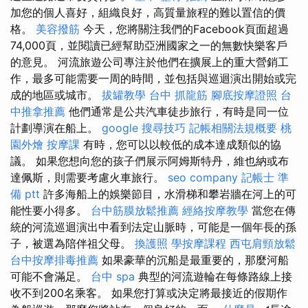
加您的個人喜好，組織良好，高質量旅程的難以置信的價
格。
美容撥筋
今天，您將關注我們的Facebook頁面超過
74,000頁，並閱讀已經幫助亞洲國家之一的無數快樂客戶
的意見。 河流旅遊公司專注於他們在擴展上的重大營銷工
作，最多可能需要一周的時間，並包括與巡迴演出開始或完
成的地區或城市。
拔罐教學
台中 抓龍筋
腳底按摩證照
台
中推拿推薦
他們通常是公共汽車徒步旅行，有時是同一位
計劃導演在船上。
google 搜尋技巧
記帳相關法規概要
桃
園外燴
按摩課
有時，您可以以較低的成本達成類似的協
議。 如果您想向您的孩子們展示阿姆斯特丹，維也納或布
達佩斯，則需要考慮火車旅行。
seo company
記帳士 準
備 ptt
許多海船上的娛樂節目，水滑梯和攀岩牆在河上的可
能性要小得多。
台中筋膜放鬆推薦
經絡按摩教學
當您在傳
統的河流巡迴演出中看到法定山脈時，可能是一個年長的孫
子，被選為陪伴祖父母。
換護照
學按摩課程
西屯肩頸放鬆
台中按摩排毒推薦
如果豪華的沉船是最重要的，那麼河船
可能不會滿足。
台中 spa
典型的河流遊輪在每條路線上接
收不到200名乘客。 如果您打算或決定將最接近的假期作