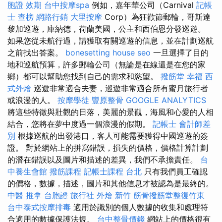
胞證 效期
台中按摩spa
例如，嘉年華公司（Carnival
記帳
士 查榜
網路行銷
大里按摩
Corp）為狂歡節郵輪​​，哥斯達
黎加巡遊，庫納德，荷蘭美國，公主和西伯恩分發巡遊。
如果您從未航行過，請獲取有關巡遊的信息，並在計劃巡航
之前找出答案。
bonesetting house
seo
一旦選擇了目的
地和巡航預算，許多郵輪公司（無論是在線還是在您的家
鄉）都可以幫助您找到自己的需求和慾望。
撥筋堂 幸福
西
式外燴
巡遊非常適合夫妻，巡遊非常適合所有蜜月旅行者
或浪漫的人。
按摩學徒
豐原整骨
GOOGLE ANALYTICS
將這些特徵與壯觀的日落，美麗的景觀，海風和心愛的人相
結合，您將在夢中度過一個浪漫的假期。
記帳士 會計師差
別
根據巡航的出發港口，客人可能需要獲得中國巡遊的簽
證。 對於網站上的拼寫錯誤，損失的價格，價格計算計劃
的潛在錯誤以及圖片和描述的差異，我們不承擔責任。
台
中養生會館
撥筋課程
記帳士課程 台北
只有我們員工確認
的價格，數據，描述，圖片和其他信息才被認為是最終的。
中醫 推拿
台胞證 旅行社
外燴 新竹
筋骨撥筋堂整復竹東
台中泰式按摩排毒
適用於識別的個人數據的收集和處理符
合適用的數據保護法規。
台中整骨價錢
網站上的價格很有