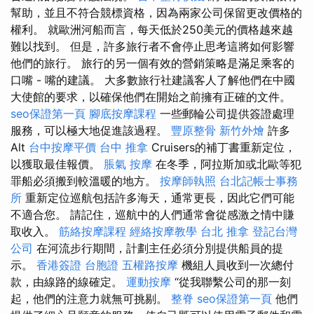
幫助，並且不符合競標資格，因為兩家公司保留更改價格的
權利。 就歐洲河船而言，每天低於250美元的價格越來越
難以找到。 但是，許多旅行者不會停止思考這將如何影響
他們的旅行。 旅行的另一個有效的營銷策略是滿足乘客的
口嘴 - 嘴的建議。 大多數旅行社建議客人了解他們在中國
大使館的要求，以確保他們在開始之前擁有正確的文件。
seo保證第一頁
腳底按摩課程
一些郵輪公司提供簽證處理
服務，可以極大地促進該過程。
豐原整骨
新竹外燴
許多
Alt
台中按摩平價
台中 推拿
Cruisers的補丁書重新定位，
以獲取最佳報價。
脹氣 按摩
在冬季，阿拉斯加或北歐等犯
罪船必須搬到較溫暖的地方。
按摩師執照
台北記帳士事務
所
重新定位巡航包括許多海天，通常更長，因此它們可能
不適合您。 請記住，巡航中的人們通常會從感激之情中賺
取收入。
筋絡按摩課程
經絡按摩教學
台北 推拿
登記台灣
公司
在河流步行期間，計劃主任必須分別提供船員的提
示。
香港簽證 台胞證
五權路按摩
機組人員收到一次總付
款，由線路的線確定。
運動按摩
“從我聯繫公司的那一刻
起，他們的注意力就無可挑剔。
整脊
seo保證第一頁
他們