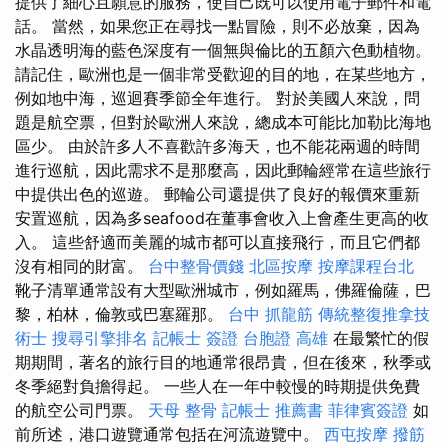
提供了細心且願意的服務，使自己既可以使用電子郵件和電
話。 當然，如果您正在尋找一點冒險，則不必放棄，因為
水晶透明海的藍色深度有一個無與倫比的五顏六色動植物。
請記住，歐洲也是一個非常受歡迎的目的地，在某些地方，
例如地中海，巡迴賽季節全年進行。 對於美國人來說，問
題是航空票，但對於歐洲人來說，總成本可能比加勒比海地
區少。 由於許多人不喜歡許多海天，也不能花兩週的時間
進行巡航，因此需求不是那麼高，因此郵輪經常在這些旅行
中提供出色的巡遊。 郵輪公司還提供了良好的報價來重新
安置巡航，因為多seafood在董事會收入上會產生更高的收
入。 這些舒適而美麗的城市都可以直接飛行，而且它們都
沒有相同的財富。
台中整骨價錢
北區按摩
按摩課程台北
靴子清單通常設有大型歐洲城市，例如羅馬，佛羅倫薩，巴
黎，柏林，倫敦或巴塞羅那。
台中 抓龍筋
傳統整復推拿技
術士
搜尋引擎排名
記帳士 簽證
台胞證 高雄
在最繁忙的假
期期間，著名的旅行目的地通常很昂貴，但在後來，秋季或
冬季絕對負擔得起。 一些人在一年中較慢的時期提供免費
的航空公司門票。
天母 整骨
記帳士 推薦書
菲律賓簽證
如
前所述，港口遊覽通常包括在河流遊覽中。
西屯按摩
撥筋