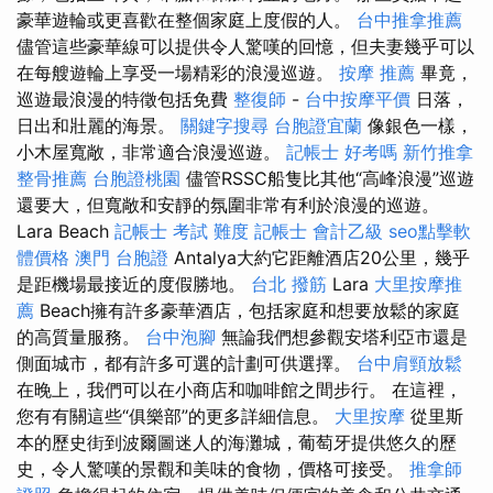
豪華遊輪或更喜歡在整個家庭上度假的人。
台中推拿推薦
儘管這些豪華線可以提供令人驚嘆的回憶，但夫妻幾乎可以
在每艘遊輪上享受一場精彩的浪漫巡遊。
按摩 推薦
畢竟，
巡遊最浪漫的特徵包括免費
整復師
-
台中按摩平價
日落，
日出和壯麗的海景。
關鍵字搜尋
台胞證宜蘭
像銀色一樣，
小木屋寬敞，非常適合浪漫巡遊。
記帳士 好考嗎
新竹推拿
整骨推薦
台胞證桃園
儘管RSSC船隻比其他“高峰浪漫”巡遊
還要大，但寬敞和安靜的氛圍非常有利於浪漫的巡遊。
Lara Beach
記帳士 考試 難度
記帳士 會計乙級
seo點擊軟
體價格
澳門 台胞證
Antalya大約它距離酒店20公里，幾乎
是距機場最接近的度假勝地。
台北 撥筋
Lara
大里按摩推
薦
Beach擁有許多豪華酒店，包括家庭和想要放鬆的家庭
的高質量服務。
台中泡腳
無論我們想參觀安塔利亞市還是
側面城市，都有許多可選的計劃可供選擇。
台中肩頸放鬆
在晚上，我們可以在小商店和咖啡館之間步行。 在這裡，
您有有關這些“俱樂部”的更多詳細信息。
大里按摩
從里斯
本的歷史街到波爾圖迷人的海灘城，葡萄牙提供悠久的歷
史，令人驚嘆的景觀和美味的食物，價格可接受。
推拿師