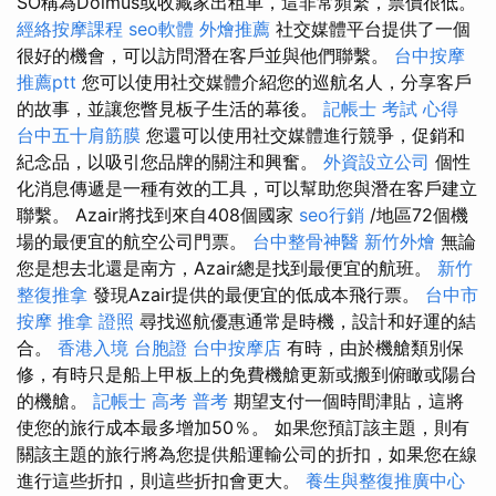
SO稱為Dolmus或收藏家出租車，這非常頻繁，票價很低。
經絡按摩課程
seo軟體
外燴推薦
社交媒體平台提供了一個
很好的機會，可以訪問潛在客戶並與他們聯繫。
台中按摩
推薦ptt
您可以使用社交媒體介紹您的巡航名人，分享客戶
的故事，並讓您瞥見板子生活的幕後。
記帳士 考試 心得
台中五十肩筋膜
您還可以使用社交媒體進行競爭，促銷和
紀念品，以吸引您品牌的關注和興奮。
外資設立公司
個性
化消息傳遞是一種有效的工具，可以幫助您與潛在客戶建立
聯繫。 Azair將找到來自408個國家
seo行銷
/地區72個機
場的最便宜的航空公司門票。
台中整骨神醫
新竹外燴
無論
您是想去北還是南方，Azair總是找到最便宜的航班。
新竹
整復推拿
發現Azair提供的最便宜的低成本飛行票。
台中市
按摩
推拿 證照
尋找巡航優惠通常是時機，設計和好運的結
合。
香港入境 台胞證
台中按摩店
有時，由於機艙類別保
修，有時只是船上甲板上的免費機艙更新或搬到俯瞰或陽台
的機艙。
記帳士 高考 普考
期望支付一個時間津貼，這將
使您的旅行成本最多增加50％。 如果您預訂該主題，則有
關該主題的旅行將為您提供船運輸公司的折扣，如果您在線
進行這些折扣，則這些折扣會更大。
養生與整復推廣中心