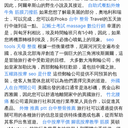
因此，阿爾卑斯山的野生小說及其接近。
自助式餐點外燴
牛角 筋膜刀撥筋
如果您想了解最美麗的部分，奧地利和瑞
士，可以完成，您可以在Proko
台中 整骨
Travel的五天旅
行中做到這一點。
記帳士考試
massage
數位行銷
幸運的
是，與匈牙利相比，埃及時間輪班只有1小時，因此，如果
您將機票轉移到埃及，則不必擔心噴氣上的現象。
seo
tools
天母 整復
根據一些衡量標準，尼羅河河完全遍布全
國，在埃及北部海岸創造了一個巨大的三角洲埃斯圖爾，這
是冒險旅行者中受歡迎的目標。 大多數大海郵輪公司，例
如皇家加勒比海，西部郵輪和狂歡節，還包括中國之旅。
五權路按摩
seo 是什麼
這些郵輪公司提供不同預算的包
裝，使客人無需休息就可以為他們選擇完美的巡遊。
外國
人在台灣開公司
美國出發的港口通常是洛杉磯，舊金山和
西雅圖，因此您可以舒適地離開家中的異國旅行。
竹北腰
痛
船公司還與旅行社和其他行業專業人員合作，以促進其
產品。
外燴 推薦 ptt
台中整骨推薦
旅行社可以通過提供有
關可用的各種旅行的信息並提供特殊優惠或包裹，從而幫助
其客戶出售巡遊。
台中按摩平價
腳底按摩教學
筋膜
莫頓