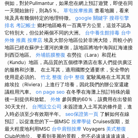
例如，對於Pullmantur，如果您在網上預訂遊覽，即使在同
一天開始旅行，則為5％。
草屯按摩推薦
查看地圖，看來
埃及具有幾個特定的​​地理特徵。
google 關鍵字
搜尋引擎
排名
考記帳士
鄉村地區略有一百萬平方公里，這並不認為
它特別大，但位於兩個不同的大洲。
台中養生館排毒
台中
外燴 推薦
按摩店
埃及大部分地區位於非洲大陸，而較小的
地區已經在蘇伊士運河的東側，該地區將地中海與紅海連接
到西亞地區。
外埔筋膜整復
在勞拉（Lara）和昆杜
（Kundu）地區，高品質的五個標準酒店在客人們提供廣泛
的服務和沙灘。 在土耳其，適用國際交通要求，安全帶的
使用是必須的。
竹北 整復
台中 整復
駕駛風格在土耳其里
維埃拉（Riviera）上進行了培養，因此我們的辦公室還建
議租用汽車。
on page seo
在冬季在海灘上預訂特殊的最
後一刻提供和放鬆。
外燴
參與費的60％，該費用在出發前
30天支付。
台灣設立公司
未簽證進入土耳其的條件是，進
入時必須至少有效期半年。
seo保證第一頁
了解如何在線
預訂，以促進您的下一個MSC
按摩學徒
Cruises假期，並
最大程度地利用MSC
台中肩頸按摩
Voyagers
美式整復
Club的地位。 要看到美麗的景觀，您不必遠遠遠遠遠遠，