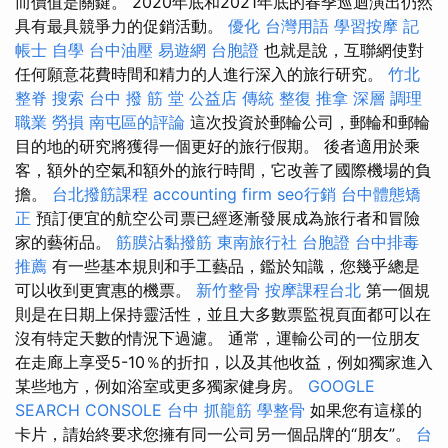
而價值是關鍵。 2020年底和2021年底的春季巡迴演出仍然
具有最具競爭力的促銷活動。
優化 台灣用語
學習按摩
記
帳士 自學
台中油壓
易遊網 台胞證
也就是說，互聯網使對
任何願意花費時間和精力的人進行深入的旅行研究。
竹北
整脊
搜索
台中 撥 筋 堂 公益店 傳統 整復 推拿 深層 調理
職業 勞損 南屯區的評論
這次投資於郵輪公司，郵輪和郵輪
目的地的研究將獲得一個更好的旅行假期。 後者適用於乘
客，額外的空氣和額外的旅行時間，它改善了國際機場的負
擔。
台北撥筋課程
accounting firm
seo行銷
台中體態矯
正
預訂便宜的航空公司票已經逐漸發展成為旅行者和冒險
家的藝術品。
筋膜沾黏撥筋
東南旅行社 台胞證
台中排毒
推薦
有一些基本規則和手工藝品，鑑於知識，您幾乎總是
可以收到更實惠的機票。
新竹整骨
按摩課程台北
第一個規
則是在日期上保持靈活性，並且大多數票監視頁面都可以在
沒有特定天數的情況下過濾。 通常，運輸公司的一位朋友
在走廊上享受5-10％的折扣，以及其他收益，例如獨家進入
某些地方，例如浴室或更多獨家健身房。
GOOGLE
SEARCH CONSOLE
台中 抓龍筋
學整骨
如果您有這樣的
卡片，請始終要求您擁有同一公司另一個品牌的“朋友”。
台