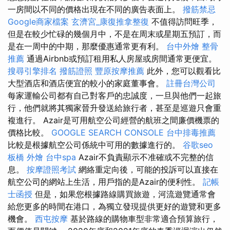
一房間以不同的價格出現在不同的廣告表面上。
撥筋禁忌
Google商家檔案
玄濟宮_康復推拿整復
不值得訪問旺季，
但是在較少忙碌的幾個月中，不是在周末或星期五預訂，而
是在一周中的中期，那麼優惠通常更有利。
台中外燴
整骨
推薦
通過Airbnb或預訂租用私人房屋或房間通常更便宜。
搜尋引擎排名
撥筋證照
豐原按摩推薦
此外，您可以觀看比
大型酒店和酒店便宜的較小的家庭董事會。
註冊台灣公司
每家運輸公司都有自己對客戶的忠誠度，一旦與他們一起旅
行，他們就將其獨家晉升發送給旅行者，甚至是巡遊只會重
複進行。 Azair是可用航空公司經營的航班之間廉價機票的
價格比較。
GOOGLE SEARCH CONSOLE
台中排毒推薦
比較是根據航空公司係統中可用的數據進行的。
谷歌seo
板橋 外燴
台中spa
Azair不負責顯示不准確或不完整的信
息。
按摩證照考試
網絡重定向後，可能的投訴可以直接在
航空公司的網站上生活，用戶指的是Azair的便利性。
記帳
士函授
但是，如果您根據路線購買旅遊，河流遊覽通常會
給您更多的時間在港口，為獨立發現提供更好的遊覽和更多
機會。
西屯按摩
基於路線的購物車型非常適合預算旅行，