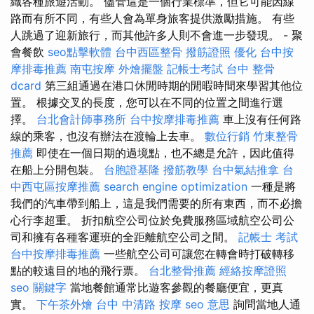
織各種旅遊活動。 儘管這是一個行業標準，但它可能因線
路而有所不同，有些人會為單身旅客提供激勵措施。 有些
人跳過了迎新旅行，而其他許多人則不會進一步發現。 - 聚
會餐飲
seo點擊軟體
台中西區整骨
撥筋證照
優化
台中按
摩排毒推薦
南屯按摩
外燴擺盤
記帳士考試
台中 整骨
dcard
第三組通過在港口休閒時期的閒暇時間來學習其他位
置。 根據交叉的長度，您可以在不同的位置之間進行選
擇。
台北會計師事務所
台中按摩排毒推薦
車上沒有任何路
線的乘客，也沒有辦法在渡輪上去車。
數位行銷
竹東整骨
推薦
即使在一個日期的過境點，也不總是允許，因此值得
在船上分開包裝。
台胞證基隆
撥筋教學
台中氣結推拿
台
中西屯區按摩推薦
search engine optimization
一種是將
我們的汽車帶到船上，這是我們需要的所有東西，而不必擔
心行李超重。 折扣航空公司位於免費服務區域航空公司公
司和擁有各種客運班的全距離航空公司之間。
記帳士 考試
台中按摩排毒推薦
一些航空公司可讓您在轉會時打破轉移
點的較遠目的地的飛行票。
台北整骨推薦
經絡按摩證照
seo 關鍵字
當地餐館通常比遊客參觀的餐廳便宜，更真
實。
下午茶外燴
台中 中清路 按摩
seo 意思
詢問當地人通