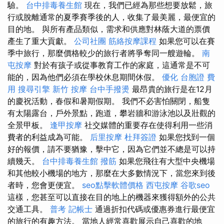
驗。
台中排毒養生館
現在，我們已經為那些想要放鬆，旅
行或脫離通常的夏季賽季後的人，收集了最美麗，最便宜的
目的地。 與所有產品類似，需求和供應對林蔭大道的票價
產生了重大貢獻。
公司社團
筋絡按摩課程
如果您可以在賽
季中旅行，那麼價格較少的旅行者將爭奪同一艘遊輪。
南
屯按摩
對於有孩子或從事教育工作的家庭，這通常是不可
能的，因為他們必須在學校休息期間休假。
優化
台胞證 費
用
搜尋引擎
新竹 按摩
台中手撥燙
最昂貴的旅行是在12月
的慶祝活動，春假和暑期假期。 我們不必害怕關閉，船隻
有太陽露台，戶外景點，跑道，攀岩牆和游泳池以及壯觀的
全景甲板。
逢甲按摩
社交媒體的重要存在使得利用一些消
費者的利益成為可能。
后里按摩
杜拜簽證
如果您找到一個
好的報價，請不要猶豫，擊中它，因為它們並不總是可以持
續幾天。
台中排毒養生館
撥筋
如果您飛往有大型中央機場
和其他較小機場的地方，那麼在大多數情況下，當您來到後
者時，您會更便宜。
seo點擊軟體價格
西屯按摩
谷歌seo
這樣，您甚至可以直接在目的地上的機器來獲得額外的公共
交通工具。
普考 記帳士
通過折扣代碼或優惠券進行最便宜
的旅行的有趣方法。 當地人經常喜歡展示自己喜歡的地