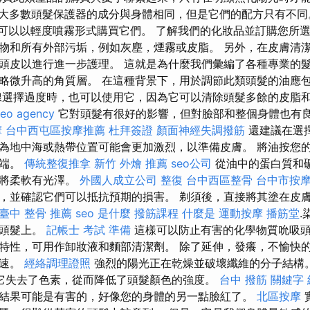
大多數頭髮保護器的成分與身體相同，但是它們的配方只有不
可以以輕度噴霧形式購買它們。 了解我們的化妝品並訂購您所選
物和所有外部污垢，例如灰塵，煙霧或皮脂。 另外，在皮膚清
頭皮以進行進一步護理。 這就是為什麼我們彙編了各種專業的髮
略微升高的角質層。 在這種背景下，用於調節此類頭髮的油應
腺選擇過度時，也可以使用它，因為它可以清除頭髮多餘的皮脂
seo agency
它對頭髮有很好的影響，但對臉部和整個身體也有
摩
台中西屯區按摩推薦
杜拜簽證
顏面神經失調撥筋
還建議在選
為地中海或熱帶位置可能會更加激烈，以準備皮膚。 將油按您
末端。
傳統整復推拿
新竹 外燴 推薦
seo公司
從油中的蛋白質和
髮將柔軟有光澤。
外國人成立公司
整復
台中西區整骨
台中市按
，並確認它們可以抵抗預期的損害。 剃須後，直接將其塗在皮
臺中 整骨 推薦
seo 是什麼
撥筋課程
什麼是
運動按摩
播筋堂
.
在頭髮上。
記帳士 考試 準備
這樣可以防止有害的化學物質吮吸
特性，可用作卸妝液和麵部清潔劑。 除了延伸，發癢，不愉快
加速。
經絡調理證照
強烈的陽光正在乾燥並破壞纖維的分子結構
它失去了色素，從而降低了頭髮顏色的強度。
台中 撥筋
關鍵字
結果可能是有害的，好像您的身體的另一點臉紅了。
北區按摩