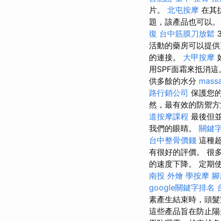
片。
北屯按摩
在其
題，該產品也可以
復
台中筋膜刀放鬆
活動的藥房可以提
的連接。
大甲按摩
用SPF面霜來抵消
供多餘的水分
mass
路行銷公司
保護您的
然，最有效的防禦方
道按摩課程
最後但並
我們的眼睛。
關鍵
台中整骨價錢
這種超
有很好的評價。 很
的速度下降。 定期
南投 外燴
學按摩
腳
google關鍵字排名
素產生結束時，頭
這些產品旨在防止陽