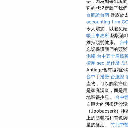
要，因為如果出現問
它的狀況定義了我
台胞證台南
暴露於太
accounting firm
GO
令人震驚，以避免頭
帳士事務所
駱駝油
維持頭髮健康。
台中
忘記保護我們的頭髮
泡腳
台中五十肩筋
按摩
seo 是什麼
后
Antiage含有復
台中手撥燙
台胞證 
產物，可以觸發癌
是家庭調查，而是用
地區很少見。
台中
自巨大的阿根廷沙
（Joobacser
上的防曬霜和有色防
量的髮油。
竹北中