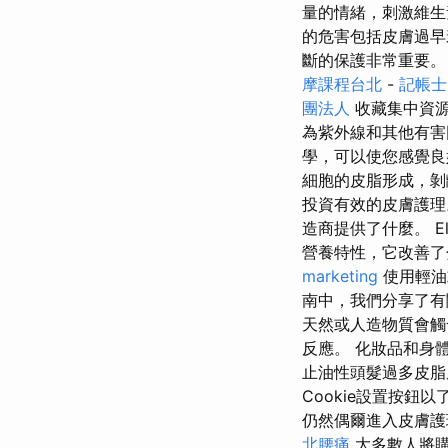
量的情緒，刺激維生
的危害包括皮膚過
斷的保護非常重要
摩課程台北
-
記帳士
團法人
收藏集中資
為紫外線和其他有
學，可以使您感覺
細胞的皮脂形成，剝
投資有效的皮膚護理
造商提供了什麼。 E
營養特性，它改善了
marketing
使用輕油
南中，我們分享了有
天然或人造物質會觸
反應。 化妝品和身
止油性頭髮過多皮脂皮
Cookie設置按鈕
仍然偶爾進入皮膚護
北腰痛
大多數人將購