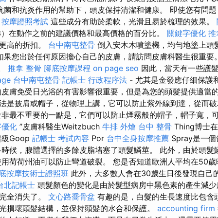
抗菌和抗炎作用的幫助下，頭皮保持清潔和健康。 即使您有問題
。
按摩證照考試
這些成分有助於柔軟，光滑且易於梳理的效果。
3）在動作之前的建議價格和最高價格的百分比。
關鍵字優化
推
供更高的折扣。
台中南屯整骨
倒入安木木噴塗機，均勻地塗上頭
如果您出於任何原因擔心自己的皮膚，請訪問皮膚科醫生很重要。
這。
推拿 整骨
腳底按摩課程
on page seo
因此，當天有一些護髮
age
台中南屯整骨
記帳士 行政程序法
- 尤其是金發應仔細保護
皮膚免受日光浴的有害影響很重要，但是為您的頭髮提供適當的
法是披肩或帽子，從物理上講，它可以防止紫外線到達，從而
非最不重要的一點是，它們可以防止煙霧般的帽子，帽子寬，
字優化
”皮膚科醫生Weitzbuch
牛排 外燴
台中 整骨
Thing博
級Goop
記帳士 考試內容
Por
台中全身按摩推薦
Spray是一
多時候，腺體選擇的多餘皮脂堵塞了頭髮鱗莖。 此外，由於頭髮
使用荷荷州油可以防止彎道破裂。 您是否知道歐洲人平均在50
底按摩技術士證照班
此外，大多數人會在30歲生日後發現自己
台北記帳士
頭髮顏色的變化是由於髮型病房中黑色素的產生減
髮完全消失了。
文心路喬骨盆
有趣的是，白髮的生長速度比包含
光損壞頭髮結構，並保持頭髮的水合和保護。
accounting firm