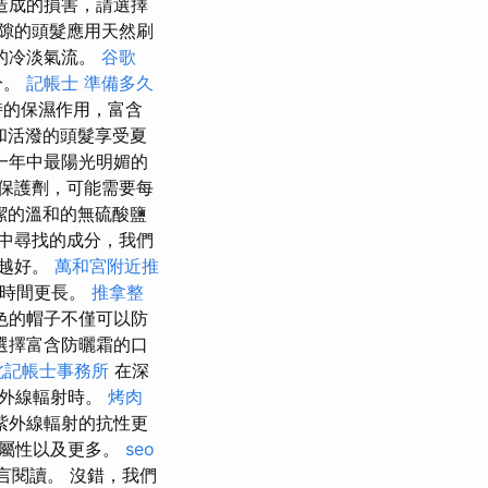
造成的損害，請選擇
隙的頭髮應用天然刷
的冷淡氣流。
谷歌
分。
記帳士 準備多久
時的保濕作用，富含
和活潑的頭髮享受夏
一年中最陽光明媚的
保護劑，可能需要每
潔的溫和的無硫酸鹽
中尋找的成分，我們
，越好。
萬和宮附近推
的時間更長。
推拿整
色的帽子不僅可以防
選擇富含防曬霜的口
北記帳士事務所
在深
紫外線輻射時。
烤肉
紫外線輻射的抗性更
的屬性以及更多。
seo
言閱讀。 沒錯，我們