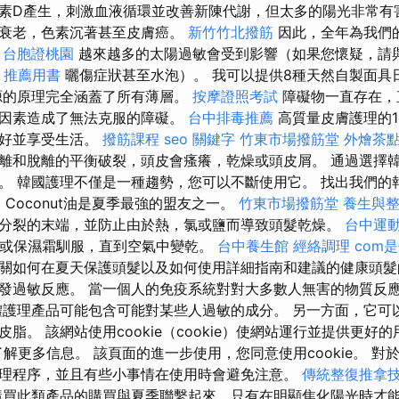
素D產生，刺激血液循環並改善新陳代謝，但太多的陽光非常有
早衰老，色素沉著甚至皮膚癌。
新竹竹北撥筋
因此，全年為我們
。
台胞證桃園
越來越多的太陽過敏會受到影響（如果您懷疑，請
 推薦用書
曬傷症狀甚至水泡）。 我可以提供8種天然自製面具
源的原理完全涵蓋了所有薄層。
按摩證照考試
障礙物一直存在，
害因素造成了無法克服的障礙。
台中排毒推薦
高質量皮膚護理的1
良好並享受生活。
撥筋課程
seo 關鍵字
竹東市場撥筋堂
外燴茶
離和脫離的平衡破裂，頭皮會瘙癢，乾燥或頭皮屑。 通過選擇
。 韓國護理不僅是一種趨勢，您可以不斷使用它。 找出我們的
l Coconut油是夏季最強的盟友之一。
竹東市場撥筋堂
養生與
分裂的末端，並防止由於熱，氯或鹽而導致頭髮乾燥。
台中運
或保濕霜馴服，直到空氣中變乾。
台中養生館
經絡調理
com
關如何在夏天保護頭髮以及如何使用詳細指南和建議的健康頭髮
發過敏反應。 當一個人的免疫系統對對大多數人無害的物質反
體護理產品可能包含可能對某些人過敏的成分。 另一方面，它可
脂。 該網站使用cookie（cookie）使網站運行並提供更好的
以了解更多信息。 該頁面的進一步使用，您同意使用cookie。 
理程序，並且有些小事情在使用時會避免注意。
傳統整復推拿
買此類產品的購買與夏季聯繫起來，只有在明顯焦化陽光時才