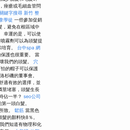
，痤瘡或毛細血管問
關鍵字搜尋
新竹 整
拿學徒
一些參加促銷
髮，避免在根區域中
 幸運的是，可以使
噴霧劑可以為頭髮提
和培育。
台中spa
網
保護也很重要。 當
破壞我們的頭髮。
穴
可怕的帽子可以保護
士在洛杉磯的董事會。
個舒適有效的選擇，並
鱗莖堵塞，頭髮生長
歲時佔一半？
seo公司
的第一頭白髮。
少所致。
鬆筋
當黑色
頭髮的顏料快8％。
我們知道有物理和化