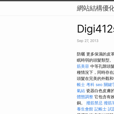
網站結構優化
Digi412
Sep 27, 2013
防曬 更多保濕的皮
眠時弱的頭髮類型
筋美容
中等孔隙頭髮
種情況下，同時存在
頭髮在完美的外觀和
帳士 考科
seo 關鍵
氣結
瓷器白色皮膚的
體態調整
它包含有效
銅。
撥筋禁忌
撥筋
養生會館
記帳士 試