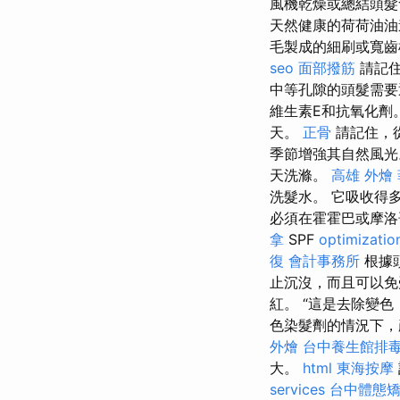
風機乾燥或總結頭
天然健康的荷荷油
毛製成的細刷或寬
seo
面部撥筋
請記住
中等孔隙的頭髮需要
維生素E和抗氧化劑
天。
正骨
請記住，
季節增強其自然風
天洗滌。
高雄 外燴
洗髮水。 它吸收得
必須在霍霍巴或摩
拿
SPF
optimizati
復
會計事務所
根據
止沉沒，而且可以
紅。 “這是去除變
色染髮劑的情況下，
外燴
台中養生館排
大。
html
東海按摩
services
台中體態