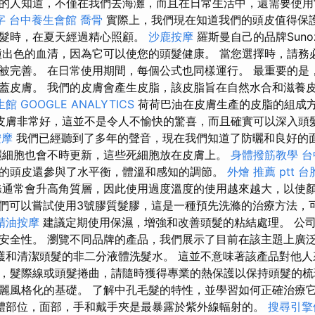
的人知道，不僅在我們去海灘，而且在日常生活中，還需要使
字
台中養生會館
喬骨
實際上，我們現在知道我們的頭皮值得保
頭髮時，在夏天經過精心照顧。
沙鹿按摩
羅斯曼自己的品牌Suno
出色的血清，因為它可以使您的頭髮健康。 當您選擇時，請務
被完善。 在日常使用期間，每個公式也同樣運行。 最重要的是
蓋皮膚。 我們的皮膚會產生皮脂，該皮脂旨在自然水合和滋養
生館
GOOGLE ANALYTICS
荷荷巴油在皮膚生產的皮脂的組成
皮膚非常好，這並不是令人不愉快的驚喜，而且確實可以深入頭
按摩
我們已經聽到了多年的聲音，現在我們知道了防曬和良好的
麗細胞也會不時更新，這些死細胞放在皮膚上。
身體撥筋教學
台
的頭皮還參與了水平衡，體溫和感知的調節。
外燴 推薦 ptt
台
通常會升高角質層，因此使用過度溫度的使用越來越大，以使
們可以嘗試使用3號膠質髮膠，這是一種預先洗滌的治療方法，
精油按摩
建議定期使用保濕，增強和改善頭髮的粘結處理。 公
安全性。 瀏覽不同品牌的產品，我們展示了目前在該主題上廣泛
，保護和清潔頭髮的非二分液體洗髮水。 這並不意味著該產品對他人
，髮際線或頭髮捲曲，請隨時獲得專業的熱保護以保持頭髮的梳
麗風格化的基礎。 了解中孔毛髮的特性，並學習如何正確治療
體部位，面部，手和戴手夾是最暴露於紫外線輻射的。
搜尋引擎