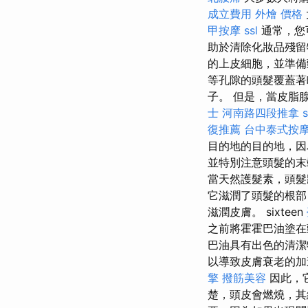
成立費用
外燴 價格
甲按摩
ssl
通常，您
助於清除化妝品殘留
的上皮細胞，並準備
等孔隙的頭髮覆蓋著
子。 但是，當皮脂
士
河南路四段推拿
復推薦
台中泰式按
目的地的目的地，因
並特別注意頭髮的
當天然護髮素，頭
它滋潤了頭髮的根部
滋潤皮膚。 sixteen
之前將霍霍巴油塗
巴油具有出色的清潔
以導致皮膚衰老的
擎
撥筋美容
因此，
楚，頭皮會燃燒，其