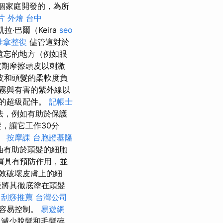
整個家庭開發的，為所
片
外燴 台中
·巴爾（Keira
seo
推拿整復
儘管這對於
被遺忘的地方（例如眼
定期摩擦頭皮以刺激
皮和頭髮的柔軟度負
霧與有害的紫外線以
的超級配件。
記帳士
法，例如有助於保護
，讓它工作30分
。
按摩課
台胞證基隆
油有助於頭髮的細胞
屑具有預防作用，並
效破壞皮膚上的細
後將其徹底塗在頭髮
中刮痧推薦
台灣公司
更容易控制。
易遊網
以減少脫髮和毛髮碎