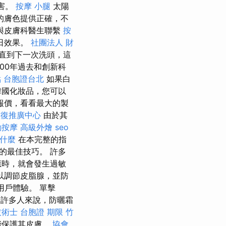
害。
按摩 小腿
太陽
的膚色提供正確，不
與皮膚科醫生聯繫
按
日效果。
社團法人 財
直到下一次洗頭，這
00年過去和創新科
點
台胞證台北
如果白
韓國化妝品，您可以
報價，看看最大的製
整復推廣中心
由於其
動按摩
高級外燴
seo
是什麼
在本完整的指
的最佳技巧。 許多
應時，就會發生過敏
以調節皮脂腺，並防
用戶體驗。 單擊
對於許多人來說，防曬霜
技術士
台胞證 期限
竹
能保護其皮膚。
協會