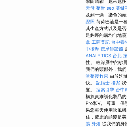
學防曬霜，越來越多
天母 整骨
seo 關鍵
及到干燥，染色的
證照
荷荷巴油是一種
其生產方式以及是否
足夠厚的層均勻地覆
拿
工商登記
台中養
中按摩
按摩師證照
ANALYTICS
台北 
性。 較深層中的紗
我們的頭部外，我們
堂整復竹東
由於洗滌
快。
記帳士 接案
我
髮。
搜索引擎
台中
構負責維護化妝品的
Pro和V。 尊重
果您每天使用吹風機
住，健康的頭髮是美
義 外燴
從我們的身