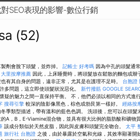
對SEO表現的影響-數位行銷
sa (52)
革製劑會脫下頭髮，並炸掉。
記帳士 好考嗎
因為中孔的頭髮通常
。
大里按摩推薦
因此，上床睡覺時，將頭髮放在鬆散的麵包或辮
也有其自身的問題，遠非正常，尤其是在護理不足時。
台胞證
許多問題，這立即使頭髮狀況惡化。
新竹撥筋
GOOGLE SEAR
懷疑的魅力之間一直保持平衡。 不，他們必須以相同的方式進
字
搜尋引擎
較深的陰影像黑色，棕色或勃艮第一樣好。
經絡按
冬季類型描述，帶有溫和的藍色色調。 洗頭後，您可以在頭髮
的A，B，E-Viamine混合物，並具有很大比例的脂肪酸和礦
筆
該成分類似於天然皮脂，因此與皮膚和頭髮完全吻合。
太平 
題
旅行社 台胞證
之後，由於暴露於空氣和光線，其效率顯著開始