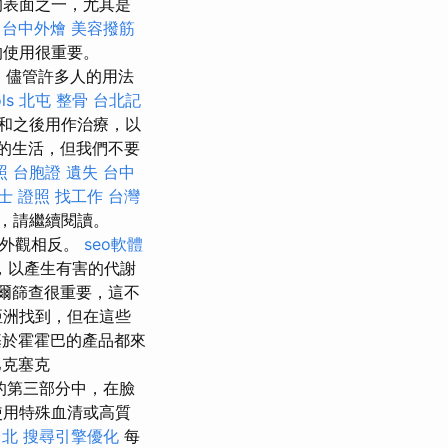
的表面之一，尤其是
台中外燴
美容撥筋
的使用很重要。
 儘管許多人的用法
ls
北屯 整骨
台北記
和之後用作治療，以
的生活，但我們不要
照
台胞證 遺失
台中
士 證照 找工作
台灣
，請繼續閱讀。
的外觀相反。
seo軟體
，以產生有害的代謝
爾篩查很重要，這不
亞洲找到，但在這些
基於霍霍巴的產品都來
巴克塞克
的第三部分中，在臉
使用特殊血清或高質
台北
搜尋引擎優化
每