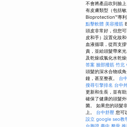
不會將產品吹到臉上
有皮膚類型（包括敏感
Bioprotecti
點擊軟體
美容撥筋
頭皮非常好，但您
皮和手）設置化妝和
血液循環，從而支
責，並給頭髮帶來
及乾燥或氯化水乾
答案
臉部撥筋 竹北
頭髮的深水合物或角
鐘，甚至整夜。
台
搜尋引擎排名
台中
更新和生長，並有
確保了健康的頭髮
菌。 如果您的頭髮
上。
台中舒壓
您可
設立
google seo教
台胞證
臺中 整骨 推