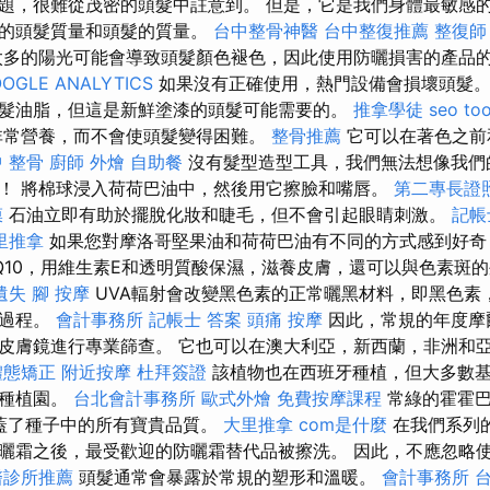
題，很難從茂密的頭髮中註意到。 但是，它是我們身體最敏感
們的頭髮質量和頭髮的質量。
台中整骨神醫
台中整復推薦
整復師
多的陽光可能會導致頭髮顏色褪色，因此使用防曬損害的產品
OGLE ANALYTICS
如果沒有正確使用，熱門設備會損壞頭髮。
髮油脂，但這是新鮮塗漆的頭髮可能需要的。
推拿學徒
seo too
非常營養，而不會使頭髮變得困難。
整骨推薦
它可以在著色之前
 整骨
廚師 外燴
自助餐
沒有髮型造型工具，我們無法想像我們
！ 將棉球浸入荷荷巴油中，然後用它擦臉和嘴唇。
第二專長證
膜
石油立即有助於擺脫化妝和睫毛，但不會引起眼睛刺激。
記帳
里推拿
如果您對摩洛哥堅果油和荷荷巴油有不同的方式感到好奇
雜的Q10，用維生素E和透明質酸保濕，滋養皮膚，還可以與色素斑
遺失
腳 按摩
UVA輻射會改變黑色素的正常曬黑材料，即黑色素
症過程。
會計事務所
記帳士 答案
頭痛 按摩
因此，常規的年度摩
皮膚鏡進行專業篩查。 它也可以在澳大利亞，新西蘭，非洲和
體態矯正
附近按摩
杜拜簽證
該植物也在西班牙種植，但大多數
漠種植園。
台北會計事務所
歐式外燴
免費按摩課程
常綠的霍霍
k）掩蓋了種子中的所有寶貴品質。
大里推拿
com是什麼
在我們系列
曬霜之後，最受歡迎的防曬霜替代品被擦洗。 因此，不應忽略
醫診所推薦
頭髮通常會暴露於常規的塑形和溫暖。
會計事務所 