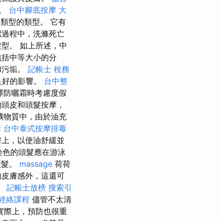
同。
台中腳底按摩
大
類型的類型。 它有
潔過程中，洗滌死亡
型。 如上所述，中
包括中等大小的分
和污垢。
記帳士 稅務
良好的影響。
台中整
擇防曬霜時考慮度假
的頭皮和頭髮按摩，
礦物質中，由於油充
摩
台中泰式按摩排毒
膚上，以使油舒緩並
染色的頭髮應在游泳
頭髮。
massage
荷荷
的皮膚感外，這還可
。
記帳士放榜
搜索引
經絡課程
儘管不太清
實際上，預防也很重