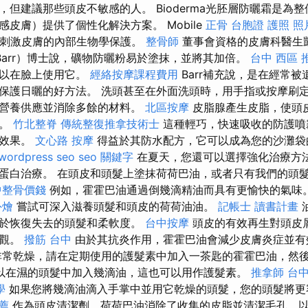
，但建議那些頭皮不敏感的人。 Bioderma光胚層防曬霜是為
皮膚）提供了個性化解決方案。 Mobile
正骨
台胞證 護照 照
on™專利刺激皮膚的內部生物學保護。
整骨師
董事會資格的皮膚科醫生凱拉
Barr）博士說，礦物防曬粉易於塗抹，並將其加倍。
台中 西區 
可以在臉上使用它。
經絡按摩課程費用
Barr補充說，是在經常
保護日曬的好方法。 洗頭甚至在外面洗頭時，用手指或按摩刷
撐營養供應並消除多餘的材料。
北區按摩
皮脂腺產生皮脂，使頭
光。
竹北整脊
傳統整復推拿技術士
這種輕巧，快速吸收的防護噴
燥效果。
文心路 按摩
得益於其防水配方，它可以成為您的沙灘袋
wordpress seo
seo 關鍵字
在夏天，您還可以選擇強化治療方
蛋白治療。 在頭皮和頭髮上塗抹荷荷巴油，或者只有我們的頭髮
中整骨價錢
例如，霍霍巴油通過倒幾滴精油而具有更愉快的氣味
外燴
嘗試可深入滋養頭髮和頭皮的荷荷油油。
記帳士 讀書計畫
助於恢復失去的頭髮和柔軟度。
台中按摩
頭皮的有效再生對頭皮
外觀。
撥筋 台中
由於其抗炎作用，霍霍巴油會減少皮膚炎症並有
非常乾燥，請在定期使用的護髮素中加入一茶匙的霍霍巴油，然
以在濕的頭髮中加入幾滴油，這也可以用作護髮素。
推拿師
台
學
如果您將幾滴油滴入手掌中並用它乾燥的頭髮，您的頭髮將
薦
作為頭皮清潔劑，荷荷巴油消除了收集的皮脂並清潔毛孔，