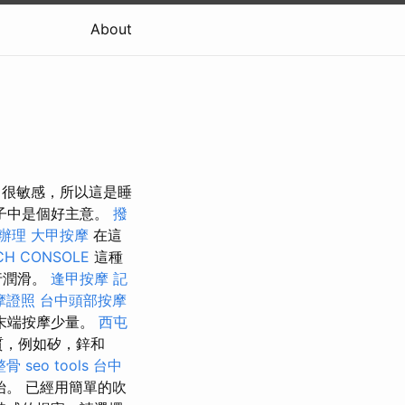
About
很敏感，所以這是睡
子中是個好主意。
撥
 辦理
大甲按摩
在這
CH CONSOLE
這種
行潤滑。
逢甲按摩
記
摩證照
台中頭部按摩
末端按摩少量。
西屯
物質，例如矽，鋅和
整骨
seo tools
台中
。 已經用簡單的吹