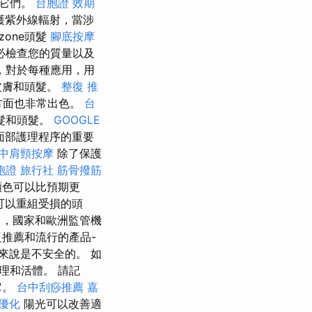
用它們。
台胞證 效期
護紫外線輻射，當涉
zone頭髮
腳底按摩
必檢查您的質量以及
，對於每種應用，用
皮膚和頭髮。
整復 推
方面也非常出色。
台
髮和頭髮。
GOOGLE
面部護理程序的重要
中肩頸按摩
除了保護
胞證 旅行社
筋骨撥筋
顏色可以比預期更
可以重組受損的頭
司，國家和歐洲監管機
推薦和流行的產品-
來說是不安全的。 如
理和活體。 請記
它。
台中刮痧推薦
嘉
優化
陽光可以改善適