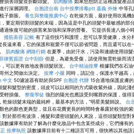
髮會損害頭髮並折斷頭髮。
肌肉酸痛
如果您想防止這種護髮產品
油進行深層調理。
台胞證台南
台中按摩排毒ptt
嘉義 外燴
中等孔
齒梳子膨脹。
養生與整復推廣中心
在乾燥方面，最好使用吹風機
，要定期切割頭髮的末端，因為這是中孔的頭髮中最敏感的部
通過恢復可能的損害來加強和深厚的營養。 它提供長達八個小
。
撥筋美容
記帳
有了這些技巧和護理，您可以享受健康，水分
從長遠來看，它的保護和寵愛不僅可以節省問題，而且還可以在
光。
肌肉酸痛
網路行銷
在夏季，由於汗水，污染和連續使用頭髮
菲律賓簽證
台中刮痧
但是，為避免受傷，請使用無需乾燥而清
多，可以更有效地改善頭髮狀況。
台中精油按摩
根據我們在石油
洛哥州之間做出決定。
按摩 小腿
同時，請記住，保護水平越高
on 中文
50濾波器有助於與SPF
台胞證 代辦
15合適地保護皮膚
頭髮和髮型的密度，頭皮可以以相同的方式吸收紫外線，因此淺
免受輕損傷。
整復學徒
強烈的陽光也應該受到嘴唇的保護，值得
色，乾燥頭髮末端的最純粹，最基本的方法，”明星美髮師說。
台
顏色的顏色更典型，並且在花費更長的時間時會暴露於較強的
毒
對於那些有波浪，捲髮和濃密頭髮的人來說，這些頭髮類型對
該數據庫有助於了解為什麼化妝品中包含某些成分，它們擁有
矯正
按摩執照
該數據庫目前有十二種語言可用，很快將以其他語