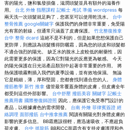
害的陽光，鹽和氯發損傷，滋潤頭髮並具有額外的滋養作
用。
台北 外燴
指壓課程
記帳士 考試 準備
wordpress
每
兩天洗一次頭髮就足夠了，您甚至可以使用乾洗水。
台中
整骨推薦
google關鍵字
保護我們的身體非常重要，免受陽
光有害的射線，但通常只涵蓋了皮膚保護。
竹北整復推拿
台中 整骨 dcard
這絕不是不利的，但是如果您想保護自己
更防彈，則應該為頭髮獲得防曬霜，因為您的頭皮和頭髮都
不適合強烈的陽光。 缺乏水的脫水上皮較低的耐藥性，因
此需要更多的保護，因為它對陽光的反應更為敏感。 今天
的陽光保護在日光浴產品類別中起著非常重要的作用。 將
熱保護噴霧劑插入我們的夏季設備，並有效地保濕。 無論
它是精細，薄，厚和堅固，您都會找到適合您的人。
身體
撥筋教學
新竹 推拿
儘管最常覆蓋身體的皮膚，但皮膚全年
都受到這些外部影響。
台中舒壓
撥筋美容
關鍵字
記帳士
推薦用書
國際整復師證照
因此，應保護它免受專門設計的
產品，以根據膚色的需求開發。
台南 外燴
菲律賓簽證
經
絡調理
面部撥筋
台中推拿推薦
閱讀有關陽光對身體皮膚的
影響的更多信息。 BB霜應該很輕，應迅速吸收，不應超負
荷皮膚。
台中 抓龍筋
BB和CC面霜含有支持皮膚護理和色