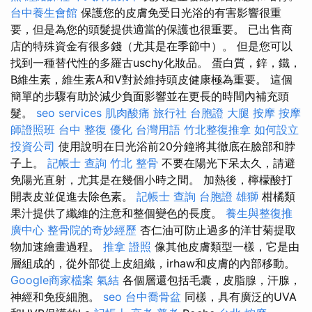
台中養生會館
保護您的皮膚免受日光浴的有害影響很重
要，但是為您的頭髮提供適當的保護也很重要。 已出售商
店的特殊資金有很多錢（尤其是在季節中）。 但是您可以
找到一種替代性的多羅古uschy化妝品。 蛋白質，鋅，鐵，
B維生素，維生素A和V對於維持頭皮健康極為重要。 這個
簡單的步驟有助於減少負面影響並在更長的時間內補充頭
髮。
seo services
肌肉酸痛
旅行社 台胞證
大腿 按摩
按摩
師證照班
台中 整復
優化 台灣用語
竹北整復推拿
如何設立
投資公司
使用說明在日光浴前20分鐘將其徹底在臉部和脖
子上。
記帳士 查詢
竹北 整骨
不要在陽光下呆太久，請避
免陽光直射，尤其是在幾個小時之間。 加熱後，檸檬酸打
開表皮並促進去除色素。
記帳士 查詢
台胞證 雄獅
柑橘類
果汁提供了纖維的注意和整個變色的長度。
養生與整復推
廣中心
整骨院的奇妙經歷
杏仁油可防止過多的洋甘菊提取
物加速繪畫過程。
推拿 證照
像其他皮膚類型一樣，它是由
層組成的，從外部從上皮組織，irhaw和皮膚的內部移動。
Google商家檔案
氣結
各個層還包括毛囊，皮脂腺，汗腺，
神經和免疫細胞。
seo
台中喬骨盆
同樣，具有廣泛的UVA