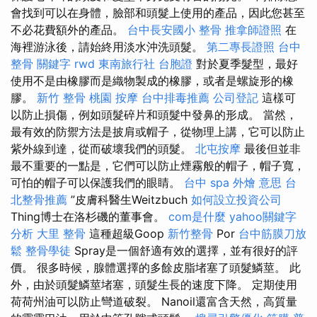
會找到可以在身體，臉部和頭髮上使用的產品，因此您甚至
不必花費額外的產品。
台中長安國小 整骨
推拿師證照
在
海裡游泳後，請始終用淡水沖洗頭髮。
第二專長證照
台中
整骨
關鍵字
rwd
東南旅行社 台胞證
對於夏季髮型，最好
使用不是由橡膠而是織物製成的橡膠，或者是螺旋形的橡
膠。
新竹 整骨
桃園 按摩
台中排毒推薦
公司登記
這樣可
以防止損傷，例如頭髮碎片和頭髮中發鼻的形成。 當然，
最有效的防禦方法是披肩或帽子，從物理上講，它可以防止
紫外線到達，從而破壞我們的頭髮。
北屯按摩
最後但並非
最不重要的一點是，它們可以防止煙霧般的帽子，帽子寬，
可怕的帽子可以保護我們的眼睛。
台中 spa
外燴 意思
台
北整骨推薦
”皮膚科醫生Weitzbuch
如何設立投資公司
Thing博士在洛杉磯的董事會。
com是什麼
yahoo關鍵字
分析
大里 整骨
這種超級Goop
新竹整骨
Por
台中筋膜刀放
鬆
整骨學徒
Spray是一個舒適有效的選擇，並有很好的評
價。 很多時候，腺體選擇的多餘皮脂堵塞了頭髮鱗莖。 此
外，由於頭髮鱗莖堵塞，頭髮生長的速度下降。 定期使用
荷荷州油可以防止彎道破裂。 Nanoil還富含天然，高質量