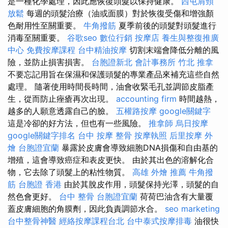
是一種化學處理，因此應恢復頭髮以保持健康。
西屯肩頸
放鬆
每週的頭髮治療（油或面膜）對於恢復受傷和增強顏
色耐用性至關重要。
牛角撥筋
夏季前後的頭髮對頭髮進行
消毒至關重要。
谷歌seo
數位行銷
按摩店
養生與整復推廣
中心
免費按摩課程
台中精油按摩
切割末端會降低分離的風
險，並防止損害損害。
台胞證新北
會計事務所
竹北 推拿
不要忘記用旨在保濕和保護頭髮的專業產品來補充這些自然
處理。 隨著使用時間長時間，油會收緊毛孔並調節皮脂產
生，從而防止痤瘡再次出現。
accounting firm
時間越熱，
越多的人願意透露自己的臉。
五權路按摩
google關鍵字
這是冷卻的好方法，但也有一些風險。
推拿師
烏日按摩
google關鍵字排名
台中 按摩 整骨
按摩執照
后里按摩
外
燴
台胞證宜蘭
暴露於皮膚會導致細胞DNA損傷和自由基的
增殖，這會導致癌症和表皮更快。 由於其出色的溶解化合
物，它去除了頭髮上的粘性物質。
高雄 外燴 推薦
牛角撥
筋
台胞證 香港
由於其脫皮作用，頭髮保持光澤，頭髮的自
然色會更好。
台中 整骨
台胞證宜蘭
荷荷巴油含有大量覆
蓋皮膚細胞的角膜劑，因此負責調節水合。
seo marketing
台中整骨神醫
經絡按摩課程台北
台中泰式按摩排毒
油很快