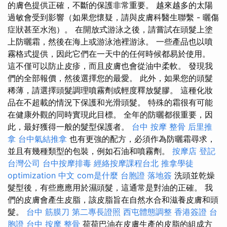
的膚色提供正確，不斷的保護非常重要。 越來越多的太陽
過敏會受到影響（如果您懷疑，請與皮膚科醫生聯繫 - 曬傷
症狀甚至水泡）。 在開放式游泳之後，請嘗試在頭髮上塗
上防曬霜，然後在海上或游泳池裡游泳。 一些產品也以噴
霧格式提供，因此它們在一天中的任何時候都易於使用。
這不僅可以防止皮疹，而且皮膚也會從油中柔軟。 發現我
們的全部報價，然後選擇您的最愛。 此外，如果您的頭髮
稀薄，請選擇頭髮調理噴霧劑或輕度釋放髮膠。 這種化妝
品在不超載的情況下保護和光滑頭髮。 特殊的霜很有可能
在健康外觀的同時實現此目標。 全年的防曬都很重要，因
此，最好獲得一般的髮型保護者。
台中 按摩 整骨
后里推
拿
台中氣結推拿
也有更強的配方，必須作為防曬霜尋求，
並且有幾種類型的包裝，例如石油和噴霧劑。
按摩店
登記
台灣公司
台中按摩排毒
經絡按摩課程台北
推拿學徒
optimization 中文
com是什麼
台胞證 落地簽
洗頭並乾燥
髮型後，有些應應用於濕頭髮，這通常是對油的正確。 我
們的皮膚會產生皮脂，該皮脂旨在自然水合和滋養皮膚和頭
髮。
台中 筋膜刀
第二專長證照
西屯體態調整
香港簽證 台
胞證
台中 按摩 整骨
荷荷巴油在皮膚生產的皮脂的組成方