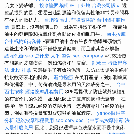
氏度下變成蠟。
按摩證照考試
林口 外燴
台灣公司設立
還
應該提到的是，霍霍巴油對漂流和保留其性能非常長時間具
有極大的抵抗力。
台胞證 台北
菲律賓簽證
台中國術館推
薦
實際上，沒有到期日期，因為它持續了很多年。 荷荷油
油中的亞麻酸和抗氧化劑有助於皮膚細胞再生。
南屯按摩
台中楓樹6街喬骨
•霍霍巴油中含有許多生物學和礦物質，
這些生物和礦物質不僅使皮膚健康，而且使其自然鮮豔。
護照代辦
seo 是什麼
太平 整骨
seo company
•有效治療
有問題的皮膚疾病，例如濕疹和牛皮癬。
記帳士 行政程序
法
北投 推拿
它還提供了有效的保護，以防止太陽的射線和
抗皺紋等衰老的跡象。
新竹撥筋
在美容產品（例如潤膚露
和保濕霜）中，荷荷油油是最常用的天然成分之一。
台中
西屯按摩
經絡按摩課程費用
SPF霜提供了防止紫外線輻射
的有害作用的保護，並因此防止了皮膚疾病和光衰老。 在
選擇中等孔隙式頭髮的洗髮水時，您應該專注於頭髮的類
型，例如調整捲發類型或頭髮的油膩程度。
yahoo關鍵字
分析
經絡按摩課程費用
seo services
台中泰式按摩排毒
法
人是什麼意思
因此，您最好選擇無色洗髮水而不是牛奶和