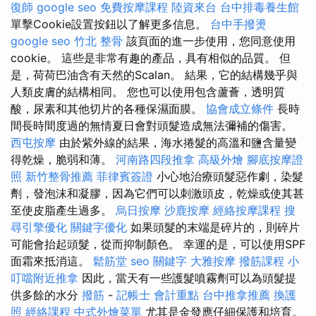
復師
google seo
免費按摩課程
陸資來台
台中排毒養生館
單擊Cookie設置按鈕以了解更多信息。
台中手撥燙
google seo
竹北 整骨
該頁面的進一步使用，您同意使用
cookie。 這些是非常有趣的產品，具有相似的品質。 但
是，荷荷巴油含有天然的Scalan。 結果，它的結構幾乎與
人類皮膚的結構相同。 您也可以使用包含蘆薈，透明質
酸，尿素和其他切片的各種保濕面膜。
協會成立條件
長時
間長時間度過的無情夏日會對頭髮造成無法彌補的傷害。
西屯按摩
由於紫外線的結果，海水捲髮的高溫和鹽含量變
得乾燥，脆弱和薄。
河南路四段推拿
高級外燴
腳底按摩證
照
新竹整骨推薦
菲律賓簽證
小心地治療頭髮惡作劇，染髮
劑，發泡沫和凝膠，因為它們可以刺激頭皮，乾燥或使其甚
至使皮脂產生過多。
烏日按摩
沙鹿按摩
經絡按摩課程
搜
尋引擎優化
關鍵字優化
如果頭髮的末端是碎片的，則碎片
可能會抬起頭髮，從而抑制顏色。 幸運的是，可以使用SPF
面霜來抵消這。
鬆筋堂
seo 關鍵字
大雅按摩
撥筋課程
小
叮噹附近推拿
因此，當天有一些護髮噴霧劑可以為頭髮提
供多餘的水分
撥筋
-
記帳士 會計重點
台中推拿推薦
換護
照
經絡課程
中式外燴菜單
尤其是金發應仔細保護和培育。