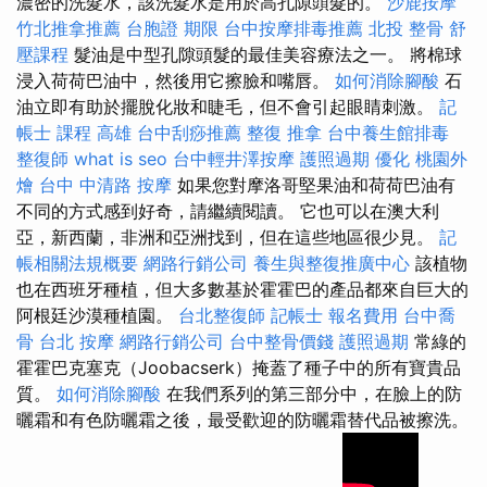
濃密的洗髮水，該洗髮水是用於高孔隙頭髮的。
沙鹿按摩
竹北推拿推薦
台胞證 期限
台中按摩排毒推薦
北投 整骨
舒
壓課程
髮油是中型孔隙頭髮的最佳美容療法之一。 將棉球
浸入荷荷巴油中，然後用它擦臉和嘴唇。
如何消除腳酸
石
油立即有助於擺脫化妝和睫毛，但不會引起眼睛刺激。
記
帳士 課程 高雄
台中刮痧推薦
整復 推拿
台中養生館排毒
整復師
what is seo
台中輕井澤按摩
護照過期
優化
桃園外
燴
台中 中清路 按摩
如果您對摩洛哥堅果油和荷荷巴油有
不同的方式感到好奇，請繼續閱讀。 它也可以在澳大利
亞，新西蘭，非洲和亞洲找到，但在這些地區很少見。
記
帳相關法規概要
網路行銷公司
養生與整復推廣中心
該植物
也在西班牙種植，但大多數基於霍霍巴的產品都來自巨大的
阿根廷沙漠種植園。
台北整復師
記帳士 報名費用
台中喬
骨
台北 按摩
網路行銷公司
台中整骨價錢
護照過期
常綠的
霍霍巴克塞克（Joobacserk）掩蓋了種子中的所有寶貴品
質。
如何消除腳酸
在我們系列的第三部分中，在臉上的防
曬霜和有色防曬霜之後，最受歡迎的防曬霜替代品被擦洗。