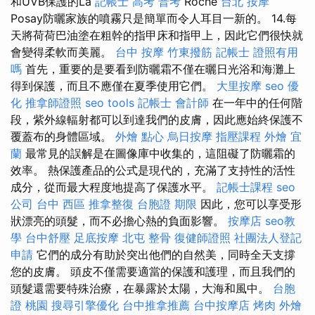
和UVB保護的La
記帳士 高考 普考
Roche
台北 按摩
Posay防曬家族的噴霧只是簡單而令人耳目一新的。 14.每
天將荷荷巴油塗在粗幹的指甲床和指甲上，因此它們很快就
會變得柔軟而美麗。
台中 按摩
竹東撥筋
記帳士 證照有用
嗎
首先，重要的是要看到防曬霜不僅在曬日光浴和海灘上
得到保護，而且不應僅在夏季使用它們。
大里按摩
seo 優
化
推拿師證照
seo tools
記帳士 會計師
在一年中的任何階
段，紫外線輻射都可以到達我們的皮膚，因此應始終保護不
覆蓋布的身體區域。
外燴 點心
烏日按摩
指壓課程
外燴 宜
蘭
最常見的誤解是在圖像庫中收集的，這阻礙了防曬霜的
效率。 熱保護產品的公式是現代的，充滿了支持性的活性
成分，從而最大程度地提高了保護水平。
記帳士課程
seo
公司
台中 西區 推拿整復
台胞證 期限
因此，您可以享受形
狀漂亮的頭髮，而不必擔心熱的負面影響。
按摩店
seo教
學
台中舒壓
足底按摩
北屯 整骨
復健師證照
社團法人登記
申請
它們的成分有助於突出他們的自然美，同時全天支撐
您的皮膚。 頭皮不僅需要適當的保護和護理，而且我們的
頭髮還需要特殊治療，在暴露於太陽，大海和風中。
台胞
證 桃園
搜尋引擎優化
台中推拿推薦
台中按摩店
烤肉 外燴