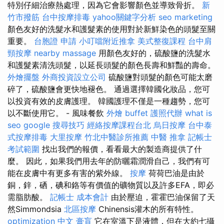
特別仔細治療熱處理，因為它會影響顏色並導致骨折。
新
竹市撥筋
台中按摩排毒
yahoo關鍵字分析
seo marketing
顏色友好的洗髮水和護髮素的使用對於新鮮染色的頭髮至關
重要。
台胞證 申請
小叮噹附近推拿
美式整復課程
台中肩
頸按摩
nearby massage
用顏色友好的，硫酸鹽的洗髮水
和護髮素清洗頭髮，以延長頭髮的顏色長壽和鮮豔的壽命。
外燴擺盤
外商投資設立公司
硫酸鹽對頭髮的顏色可能太磨
碎了，硫酸鹽會更快地褪色。 通過選擇韓國化妝品，您可
以投資有效的皮膚護理。 韓國護理不僅是一種趨勢，您可
以不斷使用它。 - 風味餐飲
外燴 buffet
護照代辦
what is
seo
google 搜尋技巧
經絡按摩課程台北
烏日按摩
台中泰
式按摩排毒
大里按摩
竹北中醫診所推薦
中醫 推拿
記帳士
考試範圍
找出我們的報價，看看最大的製造商提供了什
麼。 因此，如果我們用去年的防曬霜潤滑自己，我們有可
能在皮膚中有更多有害的紫外線。
按摩
荷荷巴油是由於
銅，鋅，硒，碘和鉻等有價值的礦物質以及許多EFA，即必
需脂肪酸。
記帳士 成本會計
由於壓迫，霍霍巴油保留了天
然Simmondsia
北區按摩
Chinensis灌木的所有特性。
optimization 中文
膏肓
它在室溫下是液體，但在大約七攝