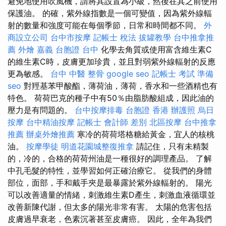
避免地使用吹風機，請將其設置為小級，然後在其之前使用
保護油。 的確，紫外線指數是一個可變值，因為紫外線輻
射的數量和強度可能在每個季節，日常和時間都不同。
外
商設立公司
台中市按摩
記帳士 稅法
拔罐教學
台中推拿推
薦
外燴 嘉義
台胞證 台中
化學去角質或使用富含維生素C
的維生素C時，皮膚更加珍貴，並且對弱紫外線輻射的反應
更為敏感。
台中 中醫 整骨
google seo
記帳士 考試 準備
seo
對羥基苯甲酸酯，薄荷油，薄荷，香水和一些酒精也有
特色。 荷荷巴克的種子中有50％由脂肪酸組成，因此油的
壓力是有問題的。
台中按摩排毒
台胞證 香港
辦護照
烏日
按摩
台中精油按摩
記帳士 會計師 差別
北區按摩
台中推拿
推薦
辦桌外燴推薦
寒冷的荷荷塔格糖給黃金，宜人的核桃
油。
按摩學徒
明道花園城整復推拿
請記住，只有未精製
的，冷的，合格的荷荷州油是一種很好的調理產品。 了解
中孔毛髮的特性，並學習如何正確治療它。 從我們的身體
部位，面部，手和戴手夾是最暴露於紫外線輻射的。 陽光
可以改善適量的情緒，刺激維生素D產生，刺激血液循環並
改善新陳代謝，但太多的陽光非常有害。 太陽的危害包括
皮膚過早衰老，色素沉著甚至皮膚癌。 因此，全年為我們