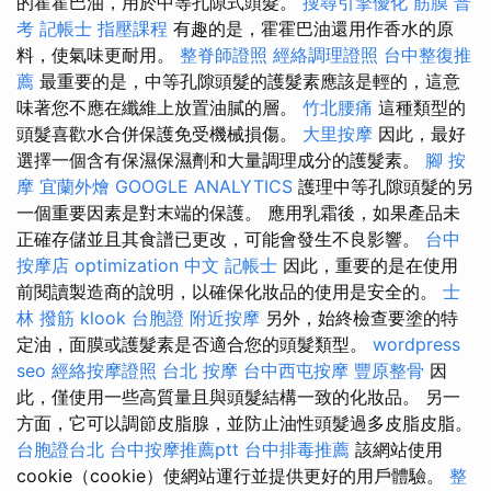
的霍霍巴油，用於中等孔隙式頭髮。
搜尋引擎優化
筋膜
普
考 記帳士
指壓課程
有趣的是，霍霍巴油還用作香水的原
料，使氣味更耐用。
整脊師證照
經絡調理證照
台中整復推
薦
最重要的是，中等孔隙頭髮的護髮素應該是輕的，這意
味著您不應在纖維上放置油膩的層。
竹北腰痛
這種類型的
頭髮喜歡水合併保護免受機械損傷。
大里按摩
因此，最好
選擇一個含有保濕保濕劑和大量調理成分的護髮素。
腳 按
摩
宜蘭外燴
GOOGLE ANALYTICS
護理中等孔隙頭髮的另
一個重要因素是對末端的保護。 應用乳霜後，如果產品未
正確存儲並且其食譜已更改，可能會發生不良影響。
台中
按摩店
optimization 中文
記帳士
因此，重要的是在使用
前閱讀製造商的說明，以確保化妝品的使用是安全的。
士
林 撥筋
klook 台胞證
附近按摩
另外，始終檢查要塗的特
定油，面膜或護髮素是否適合您的頭髮類型。
wordpress
seo
經絡按摩證照
台北 按摩
台中西屯按摩
豐原整骨
因
此，僅使用一些高質量且與頭髮結構一致的化妝品。 另一
方面，它可以調節皮脂腺，並防止油性頭髮過多皮脂皮脂。
台胞證台北
台中按摩推薦ptt
台中排毒推薦
該網站使用
cookie（cookie）使網站運行並提供更好的用戶體驗。
整