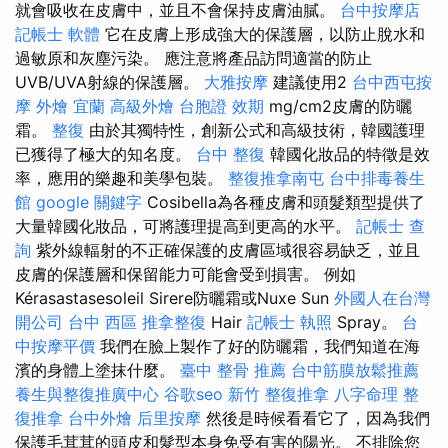
就會吸收在皮膚中，並且不會保持皮膚油膩。
台中按摩店
記帳士 軟體
它在皮膚上形成強大的保護層，以防止脫水和
過敏原和灰塵污染。 應注意將產品訪問適當的防止
UVB/UVA射線的保護層。
大雅按摩
建議使用2
台中西屯按
摩
外燴 宜蘭
高級外燴
台胞證 效期
mg/cm2皮膚的防曬
霜。
整復
由於其獨特性，創新公式和高級技術，韓國護理
已獲得了極大的知名度。
台中 整復
韓國化妝品的特徵是效
率，應用的樂趣和美學包裝。
整復推拿南屯
台中排毒養生
館
google 關鍵字
Cosibella為各種皮膚和頭髮類型提供了
大量韓國化妝品，可將護理提高到更高的水平。
記帳士 查
詢
紫外線輻射的不正確保護的皮膚區域很容易缺乏，並且
皮膚的保護層和保留能力可能會受到損害。 例如
Kérasastasesoleil Sirere防曬霜或Nuxe Sun
外國人在台灣
開公司
台中 西區 推拿整復
Hair
記帳士 執照
Spray。
台
中按摩平價
我們在臉上製作了好的防曬霜，我們知道在海
濱的身體上塗抹什麼。
臺中 整骨 推薦
台中筋膜放鬆推薦
養生與整復推廣中心
谷歌seo
新竹 整復推拿
八字命理 整
復推拿
台中外燴
后里按摩
然後是時候看看它了，因為我們
保護毛茸茸的頭皮和髮型本身免受有害的陽光。 不排除您