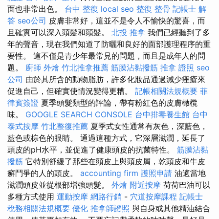
面也非常出色。
台中 整復
local seo
整復 整骨
記帳士 解
答
seo公司
皮膚非常好，這並不是令人不愉快的驚喜，而
且確實可以深入頭髮和頭髮。
北投 推拿
我們已經聽到了多
年的聲音，現在我們知道了防曬和良好的面部護理程序的重
要性。 這不僅是青少年最常見的問題，而且是成年人的問
題。
廚師 外燴
竹北推拿推薦
筋膜沾黏撥筋
推拿 證照
seo
公司
由於其所含的動物脂肪，許多化妝品通過減少痤瘡來
促進自己，但確實使情況變得更糟。
記帳相關法規概要
菲
律賓簽證
夏季頭髮類型的評論，帶有粉紅色的皮膚橄欖
味。
GOOGLE SEARCH CONSOLE
台中排毒養生館
台中
泰式按摩
竹北整復推薦
夏季式女性通常有灰色，深藍色，
藍色或棕色的眼睛。 通過這種方式，它深層滋潤，延長了
頭皮的pH水平，並促進了健康頭皮的抗菌特性。
筋膜沾黏
撥筋
它特別舒緩了那些在頭皮上與頭皮屑，乾頭皮和牛皮
癬鬥爭的人的頭皮。
accounting firm
護照申請
油適當地
滋潤頭皮並從根部增強頭髮。
外燴
附近按摩
荷荷巴油可以
多種方式使用
運動按摩
網路行銷
-
穴道按摩課程
記帳士
稅務相關法規概要
優化
推拿師證照
與自身或其他精油結合