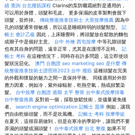
績 查詢
台北撥筋課程
Clarins的泵防曬霜絕對是通用的，
可以用於身體，頭髮和毛皮。 更多保濕的皮革製劑會脫下
頭髮，並炸掉。
傳統整復推拿技術士
大里按摩推薦
因為中
孔的頭髮通常很敏感，所以這是睡眠時弱的頭髮類型。
記
帳士 會計乙級
因此，上床睡覺時，將頭髮放在鬆散的麵包
或辮子中是個好主意。
台中 外燴
西屯按摩
中等孔隙頭髮
也有其自身的問題，遠非正常，尤其是在護理不足時。
記
帳士 考科
在這種情況下，同時存在許多問題，這立即使頭
髮狀況惡化。
澳門 台胞證
seo marketing
seo 是什麼
傳
統整復推拿技術士證照班2023
台中 撥筋
這種頭髮在完美
的外觀和懷疑的魅力之間一直保持平衡。 同樣適用於外部
應力因素，例如冷，紫外線輻射，乾熱空氣，熱或頻繁染
髮。
台中按摩
台胞證 過期
太平 整骨
台中泰式按摩排毒
台中整復推薦
反對前一個，採取放鬆技術，並儘量避免後
者。
search engine optimization
記帳士 題庫
例如，讓我
們自由乾燥頭髮，而不是吹風機。
記帳士 考科
按摩學徒
在夏天，這很容易做到，但是在寒冷的季節中，讓我們不要
弄濕的頭髮或濕頭髮！
台中泰式按摩
台北 整復
如果不可