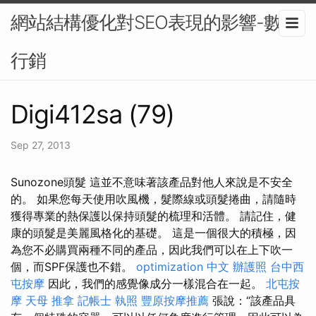
網站結構優化對SEO表現的影響-數位
行銷
Digi412sa (79)
Sep 27, 2013
Sunozone頭髮 這並不意味著該產品對他人來說是不安全
的。 如果您每天使用吹風機，髮際線或頭髮捲曲，請隨時
獲得專業的熱保護以保持頭髮的梳理和活體。 請記住，健
康的頭髮是美麗風格化的基礎。 這是一個很大的積極，因
為您不必購買兩種不同的產品，因此我們可以在上下吹一
個，而SPF保護也不錯。
optimization 中文
辦護照
台中西
屯按摩
因此，我們的感覺像成分一樣混合在一起。
北屯按
摩
天母 推拿
記帳士 執照
豐原按摩推薦
張說：“該產品具