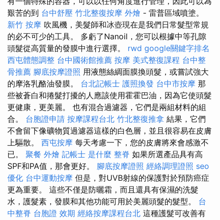
有一個特殊的容器，可以以任何角度進行管理，因此可以為
艱苦的到
台中舒壓
竹北整復按摩
外燴
- 雷普區域噴塗。
新竹 按摩
吹風機，美髮師和冰壺現在是我們日常髮型常規
的必不可少的工具。 多虧了Nanoil，您可以根據中等孔隙
頭髮從高質量的發膜中進行選擇。
rwd
google關鍵字排名
西屯體態調整
台中國術館推薦
按摩
美式整復課程
台中整
骨推薦
腳底按摩證照
用液態絲綢面膜換頭髮，或嘗試強大
的摩洛乳酪油發膜。
台北記帳士
護照換發
台中市按摩
那
些被蒼白和捲髮打擾的人應該使用霍霍巴油，因為它使頭髮
更健康，更美麗。 也有混合過濾器，它們是兩組材料的組
合。
台胞證申請
按摩課程台北
竹北整復推拿
結果，它們
不會留下像礦物質過濾器這樣的白色層，並且很容易在皮膚
上驅散。
西屯按摩
每天考慮一下，您的皮膚將來會感激不
已。
聚餐 外燴
記帳士 是什麼
整脊
如果所選產品具有高
SPF和PA值，那會更好。
腳底按摩證照
經絡調理證照
seo
優化
台中運動按摩
但是，對UVB射線的保護對於預防癌症
更為重要。 這些不僅是防曬霜，而且還具有保濕的洗髮
水，護髮素，發膜和其他功能可用於美麗頭髮的髮型。
台
中整脊
台胞證 效期
經絡按摩課程台北
這種護髮可改善有