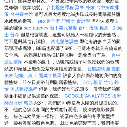
使用，使其更加有效。 不要忘記帶柔軟的吱吱聲，最好是
從織物上收集頭髮。
台北撥筋課程
聚餐 外燴
台中按摩排
毒
台中養生館
這可以最大程度地減少風或長時間暴露於鹽
水或氯的損害。
seo 是什麼
記帳士 會計學
有些人處理自
製的曬傷
seo agency
台中美式整復
台中 撥筋 推薦
-
記帳
士 普考
但是根據調查，這些可以給人一種虛假的安全感，
而不是對其進行試驗。
西屯體態調整
即使有許多白天的面
部護理或底漆，BB霜也配備了SPF，但這本身就具有偽造的
安全感。 當您用紡織品抵抗陽光時，您會盡力而為。
台中
運動按摩
不透明的圍巾，防曬霜或帽子可保護我們的敏感
頭皮和頭髮上層免受紫外線輻射的侵害。
台胞證桃園
撥筋
美容
記帳士線上
關鍵字搜尋
許多人自然而然地將我們的身
體塗抹，並在日光浴前用防曬霜塗抹。
台北 整骨
竹北 外
燴
美式整復課程
但是，我們經常忘記頭皮，儘管我們的頭
髮並不總是提供適當的保護。
GOOGLE ANALYTICS
按摩
師證照班
鬆筋
此外，我們的tin劑是為太陽的射線提供的。
不，他們必須以相同的方式進行潤滑。 較深的陰影像黑
色，棕色或勃艮第一樣好。 瓷器白色皮膚的冬季類型描
述，帶有溫和的藍色色調。 就染色的頭髮而言，我們需要