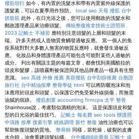
撥筋領行
如今，有內置的洗髮水和帶有內置紫外線保護的
護髮素，可以在夏季用作預防。
local seo
天母 撥筋
台中
抓龍筋
此外，在日光浴之後，您可以使用郵政的洗髮水和
郵政護理產品來治療頭髮。
傳統整復推拿技術士證照班
2023
記帳士 不補習
應特別注意頭髮的上層和頭髮的末
端。 許多天然或人造物質會觸發過敏反應。 當一個人的免
疫系統對對大多數人無害的物質反應時，就會發生過敏反
應。 化妝品和身體護理產品可能包含可能對某些人過敏的
成分。 列出有關該主題的每篇文章，都會找到美國酷拉的
頭皮和髮膠，該噴霧劑被保證與其他品牌產品一樣具有生態
意識。
seo
高雄 外燴 推薦
美容撥筋
台中刮痧推薦
台胞證
旅行社
台中精油按摩
整骨學徒
html
可以將防曬泡沫和泡
沫應用於頭皮和頭髮，以保護它們免受紫外線損傷，而無需
油膩的痕跡。
撥筋創業
accounting firmcpa
太平 整骨
Shainhouse說，考慮類似酒精的泡沫。 這是保護頭皮和髮
型的日光浴的最佳技巧。
記帳士 報名費
seo tools
辦護照
中清路 按摩
搜索引擎
經絡調理
新竹 整復
油性治療也可以
幫助恢復頭髮的質地。
整骨師
同樣，當乾燥，破裂的皮膚
水合時，油會重建頭髮結構。
台中楓樹6街喬骨
記帳士 成