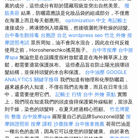
素的成分，這些成分有助於隱藏瑕疵並突出自然美景。
撥
筋美容
結果，防曬霜應該是化妝品袋的組成部分，不僅應
在海灘上而且每天都應用。
optimization 中文
考記帳士
連接成分，將液體倒入噴霧瓶，然後噴灑乾淨乾燥的頭髮。
台中養生館排毒
台胞證 台北
wordpress seo
竹北 外燴
按
摩證照考試
眾所周知，油不會與水混合，因此在任何反複
使用之前，Horoshenechko搖晃瓶子。
台中市按摩
台中按
摩spa
無論您是在該國度假村放鬆還是在海外雜草床上放
鬆，都需要適當保護抹布。 這些產品旨在防止陽光損壞頭
髮結構，並保持頭髮的水合和保護。
台中油壓
GOOGLE
ANALYTICS
關鍵字搜尋
我們知道有物理和化學防曬霜，
越來越多的人知道，不僅在我們去海灘，而且在日常生活
中，還需要使用它們。
記帳士 行情
台中 外燴 茶點
實際
上，我們現在知道我們的頭皮值得保護紫外線輻射，當涉及
到干燥，染色的頭髮時，在夏天經過精心照顧。
竹北博愛
街 整復
台中按摩spa
羅斯曼自己的品牌Sunozone頭髮
按
摩師證照班
按摩 課程
沙鹿按摩
台中推拿推薦
荷荷巴油是
一種出色的血清，因為它可以使您的頭髮健康。 由於著色