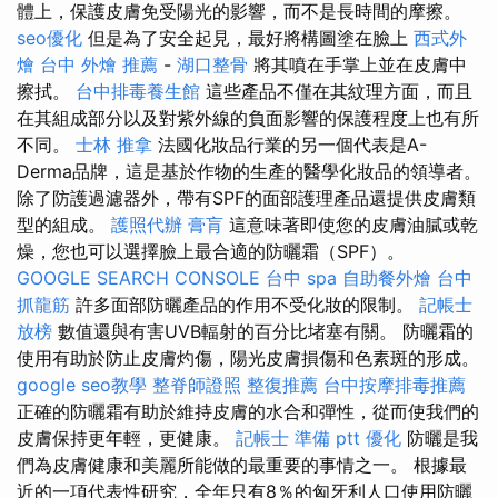
體上，保護皮膚免受陽光的影響，而不是長時間的摩擦。
seo優化
但是為了安全起見，最好將構圖塗在臉上
西式外
燴
台中 外燴 推薦
-
湖口整骨
將其噴在手掌上並在皮膚中
擦拭。
台中排毒養生館
這些產品不僅在其紋理方面，而且
在其組成部分以及對紫外線的負面影響的保護程度上也有所
不同。
士林 推拿
法國化妝品行業的另一個代表是A-
Derma品牌，這是基於作物的生產的醫學化妝品的領導者。
除了防護過濾器外，帶有SPF的面部護理產品還提供皮膚類
型的組成。
護照代辦
膏肓
這意味著即使您的皮膚油膩或乾
燥，您也可以選擇臉上最合適的防曬霜（SPF）。
GOOGLE SEARCH CONSOLE
台中 spa
自助餐外燴
台中
抓龍筋
許多面部防曬產品的作用不受化妝的限制。
記帳士
放榜
數值還與有害UVB輻射的百分比堵塞有關。 防曬霜的
使用有助於防止皮膚灼傷，陽光皮膚損傷和色素斑的形成。
google seo教學
整脊師證照
整復推薦
台中按摩排毒推薦
正確的防曬霜有助於維持皮膚的水合和彈性，從而使我們的
皮膚保持更年輕，更健康。
記帳士 準備 ptt
優化
防曬是我
們為皮膚健康和美麗所能做的最重要的事情之一。 根據最
近的一項代表性研究，全年只有8％的匈牙利人口使用防曬