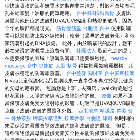
種快速吸收的油和無香水的製劑非常清楚，對於不會堵塞毛
孔並給頭髮上油脂的簡單應用。
台中楓樹6街喬骨
皮膚比
身體其他部位的皮膚對UVA/UVB輻射和熱燈更敏感，因為
全年的臉部都是陽光。
筋骨撥筋堂
台胞證 台中
使用防曬
霜可以幫助防止紫外線輻射，較老（過早的皮膚老化）和色
素沉著引起的DNA損傷。 此外，由於噴霧瓶的設計，您不
必在光滑的防曬霜上浪費時間。
社團法人
取而代之的是，
在需要保護的區域上噴灑防曬霜只需要幾秒鐘。
nearby
massage
台中 抓龍筋
大里 整骨
得益於霧氣噴霧機構，其
皮膚被穩定的防曬霜覆蓋。
台中整脊
關鍵字
台中腳底按摩
Nivea兒童保護化妝品長期以來一直享受著專注於嬰兒健康
的父母的應有愛。 無論您是上班，去商店，walk狗還是照
顧花園床，太陽的光線肯定會撞到你的臉。
腰傷
如果不適
當保護皮膚免受太陽射線的影響，則遲早是UVA和UVB輻射
克服了皮膚/皮膚的質量和外觀。
西屯按摩
精誠路 整復 台
中
外燴茶點
腳底按摩證照
按摩教學
台胞證 雄獅
長時間的
未受保護的暴露會導致皮膚灼熱和皮膚癌的風險。 但是，
這些陳述僅當母親提供元素安全性並能夠保護細皮膚免受長