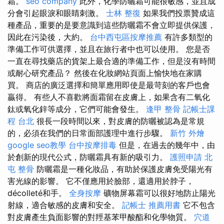
霜。
seo company
此外，化學防曬霜可能很敏感，並且成
分會引起眼淚和眼睛刺激。
士林 整復
如果我們投票贊成這
種產品，重要的是要意識到這些防曬霜不會立即提供保護，
因此在污染後，大約。
台中西屯區按摩推薦
有許多類型的
準備工作可供選擇，並且在旅行者中也可以使用。 您是否
一直在尋找藥店的貨架上最合適的準備工作，但是沒有時間
或耐心研究產品？ 然後在化妝網站頁面上愉快地在家購
買。 商店的廣泛選擇和簡單應用即使是最苛刻的客戶也會
贏得。 有些人不喜歡將面霜留在皮膚上，如果含有二氧化
鈦或氧化鋅等成分，它們可能會發生。
逢甲 整骨
記帳士課
程 台北
很長一段時間以來，對皮膚的防曬被認為是常規
的，必須在我們的日常面部護理中進行步驟。
新竹 外燴
google seo教學
台中按摩排毒
但是，在過去的幾年中，由
於創新的現代公式，防曬霜具有新的吸引力。
護照申請
北
屯 整骨
防曬霜是一種化妝品，有助於保護皮膚免受陽光有
害光線的影響。 它不僅應用於臉部，還適用於脖子，
décolleté和手。
全身按摩
礦物屏幕霜可以很好地防止陽光
射線，適合敏感的皮膚和安全。
記帳士 推薦用書
它不包含
對皮膚產生負面影響的對羥基苯甲酸酯和化學物質。
穴道