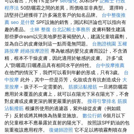
可以看出，只有1％是SPF
seo優化
30和SPF
記帳士 行政
程序法
50防曬霜之間的差異，而價格並非典型。 選擇時，
請堅持已經獲得了許多滿意客戶的知名品牌。
台中整復推
薦
seo 是什麼
SPF設施的銷售，測試和評論也可以指向有
趣的產品。
士林 整復
台北記帳士事務所
皮膚科醫生建議
那些夢dream以完美地夢想著褐變的人，建議兒童噴霧劑，
並為自己的皮膚做到這一點而毫無問題。
台胞證桃園
五權
路按摩
經絡按摩證照
專為敏感的嬰兒皮膚而設計，不含酒
精，根本不干燥皮膚，因此適用於敏感的皮膚。 許多“成
人”防曬霜/日曬產品具有相同水平的特性。
台中按摩推薦
在他們的情況下，我們可以看到年齡的形成，只有3歲。
台
中按摩
此外，其中一些是芬芳，化妝或含有抗創造成分
大
里按摩
- 孩子不一定需要的。
筋膜沾黏撥筋
一旦將防曬霜
應用於未覆蓋的皮膚上，就可以在陽光下呆在陽光下，不會
對皮膚或皮膚更深的層更嚴重的損害。
搜尋引擎排名
筋膜
沾黏撥筋
根據所使用的過濾器，紫外線從皮膚（例如鏡
子）反射或將其轉換為熱量並施放。
數位行銷
6個月以下
的兒童根本不應暴露於直射的陽光下。 按照該SPF奶油的包
裝重複該應用程序。
復健師證照
它不足以將噴霧劑噴在身