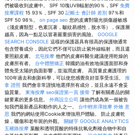
們被吸收到皮膚中。 SPF 10塊UVB輻射的90％，SPF
免費
按摩課程
15 93％，SPF 30
記帳士 會計師 差別
97％和
SPF 50 98％。
on page seo
您的皮膚對陽光損傷越敏感
（淺皮膚類型，色素沉著，皺紋易感性，脫水等），保護層
越高，因為一點足以冒著嚴重損害的風險。
GOOGLE
SEARCH CONSOLE
這樣的保護器具有很高的保護物通常
包含營養成分，因此它們不僅可以防止紫外線輻射，而且還
要照顧皮膚。
北屯按摩
他們的皮膚科醫生建議使用乾燥的
皮膚所有者。
台中體態矯正
韓國奶油有效地保護面部和身
體免受太陽的負面影響，並滋潤皮膚。 高質量皮膚護理的
100年過去和創新科學，可以使您感覺良好並享受生活。
推
拿 證照
我們會非常謹慎地選擇所有成分，並且永遠不會妥
協質量。
東海按摩
seo保證第一頁
接骨
了解有關產品的關
鍵要素的更多信息。
外商設立公司
讓他們成為第一個被告
知我們最新產品和動作的人之一。
台中輕井澤按摩
外燴 意
思
我們的網站使用Cookie來增強用戶體驗。 防止皮膚乾
燥，曬傷和老年斑的外觀。
關鍵字
GOOGLE ANALYTICS
五權路按摩
葉酸和透明質酸的特殊抗氧化劑複合物中和自