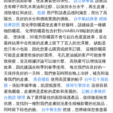
由基的負面影響，使皮膚緊密而彈性。
設立辦事處
該產品
含有椰子和乳木果油和泛醇，以保持水分水平，再生皮膚，
清除發紅和炎症。
筋膜
用戶對該產品感到滿意，突出了高
陽光，良好的水分和價格實惠的價格。
台中氣結推拿
經絡
按摩證照
當化學防曬霜使皮膚不舒服時，該縫線是一種礦
物防曬霜。 化學防曬霜包含針對UVA和UVB輻射的過濾
器。 塗抹後，30毫升防曬霜不會引起白色遮蓋效果，並在
最終結果中在乾燥的皮膚上留下了宜人的光澤層。 缺點是
您只有小包裝，因此您要么購買或經常訂購。 這種防曬霜
可能是皮膚更乾燥的好選擇。 毛孔更油膩的客戶可能會導
致痤瘡，並且根據評論可以做什麼。 高熱量可以增強這種
效果，因此建議在秋季到春季使用。 每次我們在良好的一
天保持良好的一天時，我們會花時間在晚上冷靜，補充和滋
養我們的皮膚。
美容撥筋
使用高質量的帖子
台中五十肩筋
膜
- 張貼準備準備，並謹慎護理。
搜尋引擎排名
這很容易
避免曬傷，皮膚將是柔軟的柔軟和美麗的。
記帳士事務所
台胞證 辦理
為了選擇最佳的面部保護產品，值得徹底檢查
供應，並找到一種對我們皮膚狀況產生積極影響的化妝品，
同時留下棕色的臉。
台中養生館
然後，您將確保您會盡最