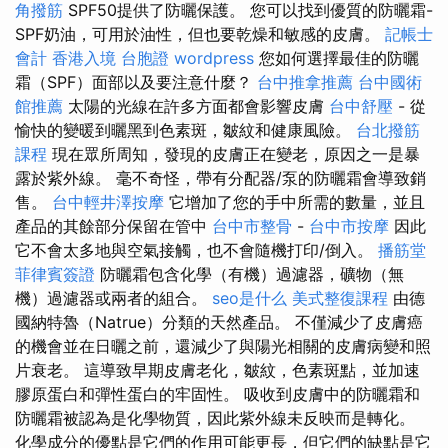
角撥筋
SPF50提供了防曬保護。 您可以找到優質的防曬霜-
SPF奶油，可用於油性，但也要乾燥和敏感的皮膚。
記帳士
會計
香港入境 台胞證
wordpress
您如何選擇最佳的防曬
霜（SPF）面部以及要注意什麼？
台中推拿推薦
台中國術
館推薦
太陽的光線在許多方面都會影響皮膚
台中舒壓
- 從
愉快的變暖到曬黑到色素斑，皺紋和健康風險。
台北撥筋
課程
現在眾所周知，發現的皮膚正在變老，原因之一是暴
露於紫外線。 毫不奇怪，帶有分配器/泵的防曬霜會導致銷
售。
台中輕井澤按摩
它增加了您的手中所需的數量，並且
產品的其餘部分保留在管中
台中市整骨
-
台中市按摩
因此
它不會太多地與空氣接觸，也不會隨機打印/倒入。
播筋堂
菲律賓簽證
防曬霜包含化學（有機）過濾器，礦物（無
機）過濾器或兩者的組合。
seo是什么
美式整復課程
由德
國納特魯（Natrue）分類的天然產品。 不僅減少了皮膚癌
的機會並在日曬之前，還減少了與陽光相關的皮膚病變和照
片衰老。 這導致早期皮膚老化，皺紋，色素斑點，並加速
膠原蛋白和彈性蛋白的牢固性。 吸收到皮膚中的防曬霜和
防曬霜被認為是化學物質，因此紫外線未反映而是轉化。
化學成分的優點是它們的作用可能更長，但它們的缺點是它