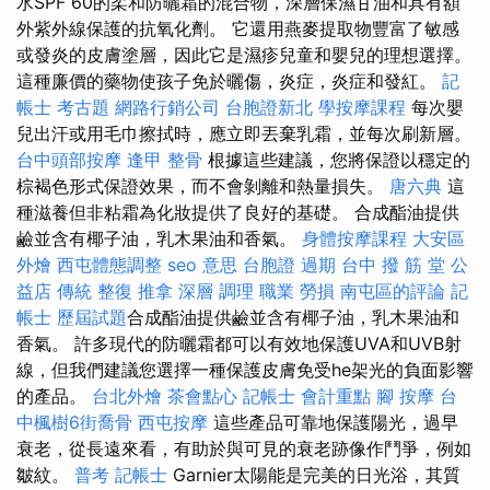
水SPF 60的柔和防曬霜的混合物，深層保濕甘油和具有額
外紫外線保護的抗氧化劑。 它還用燕麥提取物豐富了敏感
或發炎的皮膚塗層，因此它是濕疹兒童和嬰兒的理想選擇。
這種廉價的藥物使孩子免於曬傷，炎症，炎症和發紅。
記
帳士 考古題
網路行銷公司
台胞證新北
學按摩課程
每次嬰
兒出汗或用毛巾擦拭時，應立即丟棄乳霜，並每次刷新層。
台中頭部按摩
逢甲 整骨
根據這些建議，您將保證以穩定的
棕褐色形式保證效果，而不會剝離和熱量損失。
唐六典
這
種滋養但非粘霜為化妝提供了良好的基礎。 合成酯油提供
鹼並含有椰子油，乳木果油和香氣。
身體按摩課程
大安區
外燴
西屯體態調整
seo 意思
台胞證 過期
台中 撥 筋 堂 公
益店 傳統 整復 推拿 深層 調理 職業 勞損 南屯區的評論
記
帳士 歷屆試題
合成酯油提供鹼並含有椰子油，乳木果油和
香氣。 許多現代的防曬霜都可以有效地保護UVA和UVB射
線，但我們建議您選擇一種保護皮膚免受he架光的負面影響
的產品。
台北外燴
茶會點心
記帳士 會計重點
腳 按摩
台
中楓樹6街喬骨
西屯按摩
這些產品可靠地保護陽光，過早
衰老，從長遠來看，有助於與可見的衰老跡像作鬥爭，例如
皺紋。
普考 記帳士
Garnier太陽能是完美的日光浴，其質