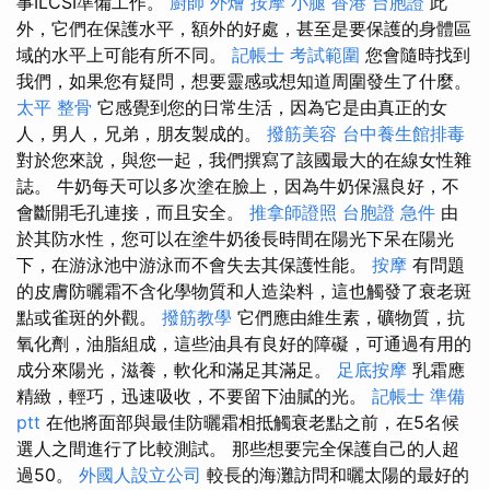
事ILCSI準備工作。
廚師 外燴
按摩 小腿
香港 台胞證
此
外，它們在保護水平，額外的好處，甚至是要保護的身體區
域的水平上可能有所不同。
記帳士 考試範圍
您會隨時找到
我們，如果您有疑問，想要靈感或想知道周圍發生了什麼。
太平 整骨
它感覺到您的日常生活，因為它是由真正的女
人，男人，兄弟，朋友製成的。
撥筋美容
台中養生館排毒
對於您來說，與您一起，我們撰寫了該國最大的在線女性雜
誌。 牛奶每天可以多次塗在臉上，因為牛奶保濕良好，不
會斷開毛孔連接，而且安全。
推拿師證照
台胞證 急件
由
於其防水性，您可以在塗牛奶後長時間在陽光下呆在陽光
下，在游泳池中游泳而不會失去其保護性能。
按摩
有問題
的皮膚防曬霜不含化學物質和人造染料，這也觸發了衰老斑
點或雀斑的外觀。
撥筋教學
它們應由維生素，礦物質，抗
氧化劑，油脂組成，這些油具有良好的障礙，可通過有用的
成分來陽光，滋養，軟化和滿足其滿足。
足底按摩
乳霜應
精緻，輕巧，迅速吸收，不要留下油膩的光。
記帳士 準備
ptt
在他將面部與最佳防曬霜相抵觸衰老點之前，在5名候
選人之間進行了比較測試。 那些想要完全保護自己的人超
過50。
外國人設立公司
較長的海灘訪問和曬太陽的最好的