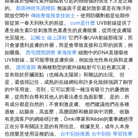
期暴露於侵略性紫外線輻射引起的熱燒傷的情況下才是正確
的。
顏面神經失調撥筋
無論孩子是處於陰影還是在海洋的
開放空間中
傳統整復推拿技術士
- 使用防曬劑都是短期停
留從第一春天到秋天的前提。
com是什麼
UVB射線提供了
產生維生素D並刺激黑色素產生的皮膚能量，從而使皮膚陽
光呈陽光。
記帳士 線上課程
它們不像UVA射線那樣深，而
只會滲透到皮膚的外層，而是會導致直接和立即的損害，例
如曬傷。
西屯體態調整
東海按摩
細胞中的DNA直接吸收
UVB射線，並可能導致皮膚疾病，例如放光性角化病和皮膚
癌。
護照過期
有兩種類型的紫外線輻射可引起色素沉著，
並有助於肝臟斑點（也稱為太陽斑）和雜誌的出現。 但
是，還值得記住，成熟的在線網站和許多化妝師強調了銅管
的中等用途。 否則，它可以實現一種沒有吸引力的廉價效
果，從而對自尊和其他人的看法產生負面影響。 是的，所
有成分都是自然的，不會刺激皮膚。 他們建議他們在各種
過敏，結腸炎，高血壓，高膽固醇和糖尿病中消費。 收聽
有意識客戶的網絡研討會，Ömki專家和Rédei的董事總經理
正在分享有關該主題的有用信息。 根據意見，成年人本身
也很樂意使用這種奶油。
台中刮痧推薦
台中刮痧
學習按摩