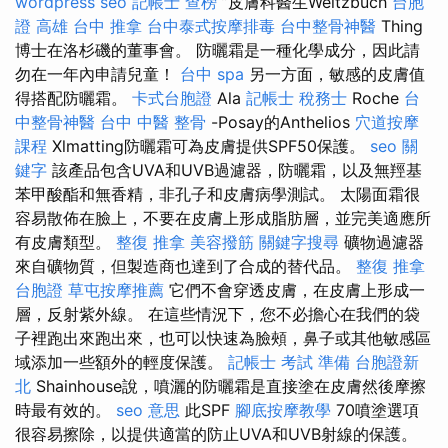
wordpress seo
記帳士 查榜
”皮膚科醫生Weitzbuch
台胞
證 高雄
台中 推拿
台中泰式按摩排毒
台中整骨神醫
Thing
博士在洛杉磯的董事會。 防曬霜是一種化學成分，因此請
勿在一年內申請兒童！
台中 spa
另一方面，敏感的皮膚值
得搭配防曬霜。
卡式台胞證
Ala
記帳士 稅務士
Roche
台
中整骨神醫
台中 中醫 整骨
-Posay的Anthelios
穴道按摩
課程
Xlmatting防曬霜可為皮膚提供SPF50保護。
seo 關
鍵字
該產品包含UVA和UVB過濾器，防曬霜，以及無羥基
苯甲酸酯和無香精，非孔子和皮膚病學測試。 太陽面霜很
容易散佈在臉上，不要在皮膚上形成脂肪層，並完美適應所
有皮膚類型。
整復 推拿
美容撥筋
關鍵字搜尋
礦物過濾器
來自礦物質，但製造商也達到了合成的替代品。
整復 推拿
台胞證
草屯按摩推薦
它們不會穿透皮膚，在皮膚上形成一
層，反射紫外線。 在這些情況下，您不必擔心在我們的袋
子裡跑出來跑出來，也可以快速為臉頰，鼻子或其他敏感區
域添加一些額外的輕度保護。
記帳士 考試 準備
台胞證新
北
Shainhouse說，噴灑的防曬霜是直接塗在皮膚然後摩擦
時最有效的。
seo 意思
此SPF
腳底按摩教學
70噴塗選項
很容易擦除，以提供適當的防止UVA和UVB射線的保護。