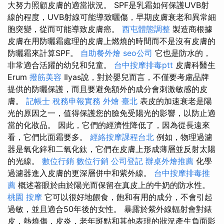
大努力照顧皮膚的適當狀況。 SPF是乳霜如何保護UVB射
線的程度，UVB射線可能導致曬傷，早期皮膚衰老和異常細
胞突變，從而可能導致皮膚癌。
西屯體態調整
製造商根據
皮膚在用防曬霜處理的皮膚上燃燒的時間而不是沒有皮膚的
防曬霜來計算SPF。
自助餐外燴
seo公司
它也是防水的，
非常適合活躍的幼兒和兒童。
台中按摩排毒ptt
皮膚科醫生
Erum
撥筋美容
Ilyas說，對於嬰兒而言，不僅要考慮品牌
提供的防曬保護，而且要避免額外的成分會刺激敏感的皮
膚。
記帳士 稅務申報實務
外燴 臺北
表皮的加速衰老是陽
光的原因之一，值得保護您的臉免受陽光的影響，以防止適
當的化妝品。 因此，它們的經濟性降低了，因為從長遠來
看，它們比面霜要多。
經絡按摩課程台北
例如，物理過濾
器是氧化鋅和二氧化鈦，它們在皮膚上形成薄層並反射太陽
的光線。
數位行銷
數位行銷
公司登記
辦桌外燴推薦
化學
過濾器進入皮膚的更深層併中和紫外線。
台中按摩排毒推
薦
概述著眼於由於陽光而保留在真皮上的牛奶的防水性。
桃園 按摩
它可以很好地餵食，飽和有用的成分，不會引起
過敏，並且適合50年後的女性。 暴露於紫外線輻射會對錶
皮，熱燒傷，皮炎，老年斑點和其他表現的狀況產生負面影