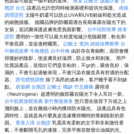
色面霜可能是一個不錯的選擇。
推拿
記帳士 讀書計畫
台
胞證 台北
該產品允許您同時檢測基礎和提供光保護。
經絡
調理證照
太陽牛奶還可以防止UVA和UVB射線和藍光造成
的細胞損傷。 德國品牌的防曬霜適合長期暴露在陽光下的
女孩，並試圖保護皮膚免受負面影響。
台中頭部按摩
推拿
證照
透明的一致性可以最大程度地減少危險屍體，軟化和
平衡音調，並促進輕曬黑。
記帳士 查詢
經絡按摩教學
台
中腳底按摩
牛角撥筋
台中外燴
由於存在青銅劑，面部會獲
得微妙的陰影，使皮膚良好滋潤，防止脫水和刺激。 用戶
欣賞該產品，並指出它們是非粘的，不gr的，吸收良好，保
濕的，不會引起過敏表現，不會污染衣服並具有舒適的分配
器。
西屯體態調整
除了高昂的成本外，客戶幾乎看不到缺
點。
易遊網 台胞證
記帳士 職缺
竹北腰痛
露得清
（Neutrogena）超透明的臉部霧在陽光下令人耳目一新。
台中筋膜放鬆推薦
新竹整復推拿
您只需在妝容下方或之上
濺到臉上，並在幾個小時內獲得防水陽光。 該產品具有色
調特性，這就是為什麼真皮迅速獲得獨特的青銅陰影的原
因。
香港入境 台胞證
乳霜具有柔軟的文字和非刺激性香
氣，不會斷開毛孔的連接，完美平衡並散發出油膩的光。