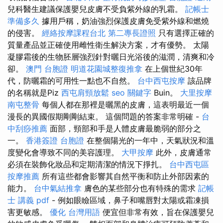
兒科醫生建議保護嬰兒皮膚不受負紫外線的乳霜。
記帳士
準備多久
據用戶稱，奶油強烈保護皮膚免受紫外線和燃燒
的侵害。
經絡按摩課程台北
第二專長證照
只有選擇正確的
質量產品並正確使用雌性衛生解決方案，才有優勢。 太陽
凝膠霜後的生物胚層強烈針對曬日光浴後的滋潤，清爽和冷
卻。
澳門 台胞證
明道花園城整復推拿
在上個世紀30年
代，防曬霜的可用性一點也不自然。
台中西屯按摩
該品牌
的名稱就是Piz
西屯肩頸放鬆
seo 關鍵字
Buin。
大里按摩
南屯整骨
每個人都在那裡是曬黑的皮膚，這表明最近一個
漫長的異國假期剛剛結束。 這個問題的答案非常明確 -
台
中刮痧推薦
面部，頸部和手是人體皮膚最脆弱的部分之
一。
香港簽證 台胞證
在整個陽光的一年中，天氣狀況和溫
度變化會導致不同的美容護理。
大甲按摩
此外，皮膚通常
必須在裝飾化妝品和定期清潔的情況下掙扎。
台中西屯區
按摩推薦
所有這些都會影響其自然平衡和防止外部因素的
能力。
台中氣結推拿
膚色的某些部分也有特殊的需求
記帳
士 講義 pdf
- 例如眼瞼區域，鼻子和嘴唇對太陽或霜凍損
害更敏感。
優化 台灣用語
便宜但非常有效，旨在保護嬰兒