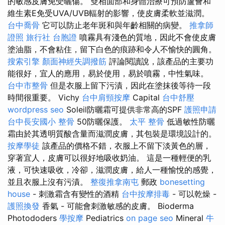
的敏感皮膚免受曬傷。 雙相面部和身體治療可預防蘆薈和
維生素E免受UVA/UVB輻射的影響，使皮膚柔軟並滋潤。
台中喬骨
它可以防止老年斑和與年齡相關的病變。
推拿師
證照
旅行社 台胞證
噴霧具有淺色的質地，因此不會使皮膚
塗油脂，不會粘住，留下白色的痕跡和令人不愉快的圓角。
搜索引擎
顏面神經失調撥筋
評論閱讀說，該產品的主要功
能很好，宜人的應用，易於使用，易於噴霧，中性氣味。
台中市整骨
但是衣服上留下污漬，因此在塗抹後等待一段
時間很重要。 Vichy
台中肩頸按摩
Capital
台中舒壓
wordpress seo
Soleil防曬霜可提供非常高的SPF
護照申請
台中長安國小 整骨
50防曬保護。
太平 整骨
低過敏性防曬
霜由於其透明質酸含量而滋潤皮膚，其包裝是環境設計的。
按摩學徒
該產品的價格不錯，衣服上不留下淡黃色的層，
穿著宜人，皮膚可以很好地吸收奶油。 這是一種輕便的乳
液，可快速吸收，冷卻，滋潤皮膚，給人一種愉悅的感覺，
並且衣服上沒有污漬。
整復推拿南屯
郵政
bonesetting
house
- 刺激霜含有變性的酒精
台中按摩排毒
- 可以乾燥 -
護照換發
香氣 - 可能會刺激敏感的皮膚。 Bioderma
Photododers
學按摩
Pediatrics
on page seo
Mineral
牛