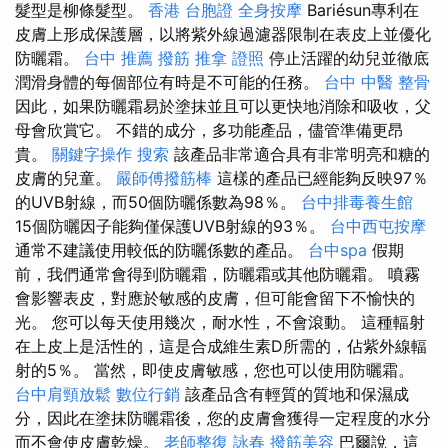
髮型是柳條髮型。
香港 台胞證
全身按摩
Bariésun專利在
皮膚上形成保護層，以將紫外線過濾器限制在表皮上並優化
防曬霜。
台中 推薦 撥筋
推拿 證照
停止活躍的幼兒並徹底
潤滑身體的每個部位有時是不可能的任務。
台中 中醫 整骨
因此，如果防曬霜易於塗抹並且可以更快地消除和吸收，父
母會欣賞它。 不錯的成分，多功能產品，儘管準備更昂
貴。
關鍵字操作
搜索
該產品非常適合具有非常明亮和糖的
皮膚的兒童。
嚴師傅撥筋棒
這樣的產品已經能夠反映97％
的UVB射線，而50個防曬係數為98％。
台中排毒養生館
15個防曬因子能夠僅保護UVB射線的93％。
台中西屯按摩
通常不建議使用較低的防曬係數的產品。
台中spa
假期
前，我們通常會得到防曬霜，防曬霜或其他防曬霜。 噴霧
會影響表皮，對應於敏感的皮膚，但可能會留下不愉快的
光。 您可以每天使用幾次，耐水性，不會滾動。 這種輻射
在上皮上是活性的，這是合成維生素D所需的，佔紫外線輻
射的5％。 當然，即使皮膚敏感，您也可以使用防曬霜。
台中肩頸放鬆
數位行銷
該產品含有輕質的質地和保濕成
分，因此在塗抹防曬霜後，您的皮膚會獲得一定程度的水分
而不會使皮膚乾燥。
老師整復 詠春
撥筋美容
巴爾說，這