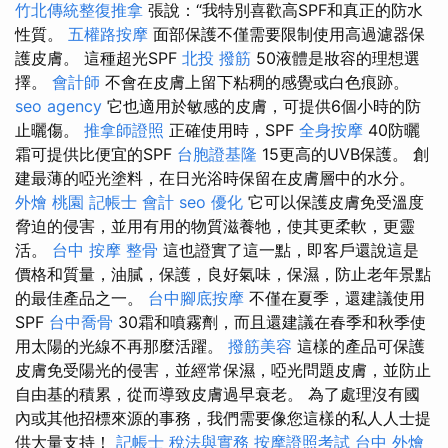
竹北傳統整復推拿
張說：“我特別喜歡高SPF和真正的防水
性質。
五權路按摩
面部保護不僅需要限制使用高過濾器保
護皮膚。 這種超光SPF
北投 撥筋
50液體是妝容的理想選
擇。
會計師
不會在皮膚上留下粘稠的感覺或白色痕跡。
seo agency
它也適用於敏感的皮膚，可提供6個小時的防
止曬傷。
推拿師證照
正確使用時，SPF
全身按摩
40防曬
霜可提供比便宜的SPF
台胞證基隆
15更高的UVB保護。 創
建最薄的啞光塗料，在日光浴時保留在皮膚層中的水分。
外燴 桃園
記帳士 會計
seo 優化
它可以保護皮膚免受溫度
脅迫的侵害，並用有用的物質滋養牠，使其更柔軟，更靈
活。
台中 按摩 整骨
這也證實了這一點，即客戶還說這是
價格和質量，油膩，保護，良好氣味，保濕，防止老年景點
的最佳產品之一。
台中腳底按摩
不僅在夏季，還建議使用
SPF
台中喬骨
30霜和噴霧劑，而且還建議在春季和秋季使
用太陽的光線不再那麼活躍。
撥筋美容
這樣的產品可保護
皮膚免受陽光的侵害，並經常保濕，啞光問題皮膚，並防止
自由基的積累，從而導致皮膚過早衰老。 為了處理沒有國
內或其他招標來源的事務，我們需要像您這樣的私人人士提
供大量支持！
記帳士 稅法與實務
按摩證照考試
台中 外燴