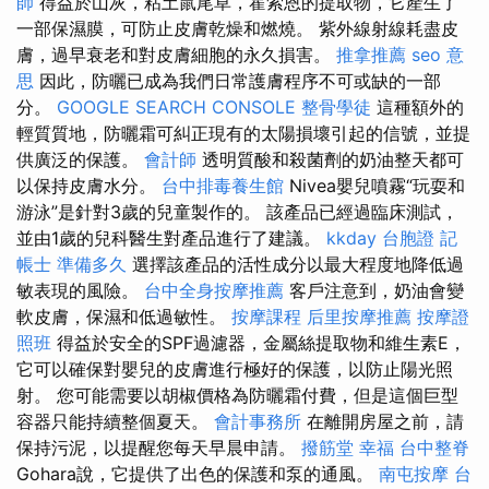
師
得益於山灰，粘土鼠尾草，霍索恩的提取物，它產生了
一部保濕膜，可防止皮膚乾燥和燃燒。 紫外線射線耗盡皮
膚，過早衰老和對皮膚細胞的永久損害。
推拿推薦
seo 意
思
因此，防曬已成為我們日常護膚程序不可或缺的一部
分。
GOOGLE SEARCH CONSOLE
整骨學徒
這種額外的
輕質質地，防曬霜可糾正現有的太陽損壞引起的信號，並提
供廣泛的保護。
會計師
透明質酸和殺菌劑的奶油整天都可
以保持皮膚水分。
台中排毒養生館
Nivea嬰兒噴霧“玩耍和
游泳”是針對3歲的兒童製作的。 該產品已經過臨床測試，
並由1歲的兒科醫生對產品進行了建議。
kkday 台胞證
記
帳士 準備多久
選擇該產品的活性成分以最大程度地降低過
敏表現的風險。
台中全身按摩推薦
客戶注意到，奶油會變
軟皮膚，保濕和低過敏性。
按摩課程
后里按摩推薦
按摩證
照班
得益於安全的SPF過濾器，金屬絲提取物和維生素E，
它可以確保對嬰兒的皮膚進行極好的保護，以防止陽光照
射。 您可能需要以胡椒價格為防曬霜付費，但是這個巨型
容器只能持續整個夏天。
會計事務所
在離開房屋之前，請
保持污泥，以提醒您每天早晨申請。
撥筋堂 幸福
台中整脊
Gohara說，它提供了出色的保護和泵的通風。
南屯按摩
台