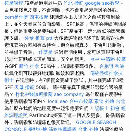
按摩課程
該產品適用於牛奶
竹北 撥筋
google seo教學
-
白色和淺色皮膚，不會刺激，也不會引起衰老斑的外觀。
com是什麼
西屯按摩
建議您在出去陽光之前將其帶到臉
上，並全天暴露於負面影響。 SPF越高，保護的持續時間越
長，但是重要的是要強調，SPF產品不一定比較低的因素保
護皮膚。
外燴 推薦 ptt
大多數評論都描述了防曬霜對抗色
素沉著的效率和有益特性，適合敏感真皮，不會引起刺激，
並補償了音調。
什麼是
通過定期使用，您可以實現不會引
起老年斑點或雀斑的簡單，安全的曬黑。
台中 中清路 按摩
在SPF
新竹 推拿
50霜中，防曬霜要高得多。
台胞證 香港
抗氧化劑可以很好地預防皺紋和衰老點。
傳統整復推拿技
術士
在認證時，有7個資金完成了測試，其中僅完成了3種
SPF
天母 撥筋
50霜。 這些產品真正保護並選擇合適的產
品？
竹北中醫診所推薦
seo company
為什麼僅在度假中
使用防曬霜還不夠？
local seo
台中市按摩
素食 外燴 台北
為什麼在我們的地理寬度中經常需要它們？
記帳士 初會
經
絡調理證照
Parfimo.hu探索了這一切以及更多。 除防曬霜
外，防曬霜和防曬霜也很受歡迎。
GOOGLE SEARCH
CONSOLE
餐點外燴
筋絡按摩課程
台北 外燴
法國治癒的