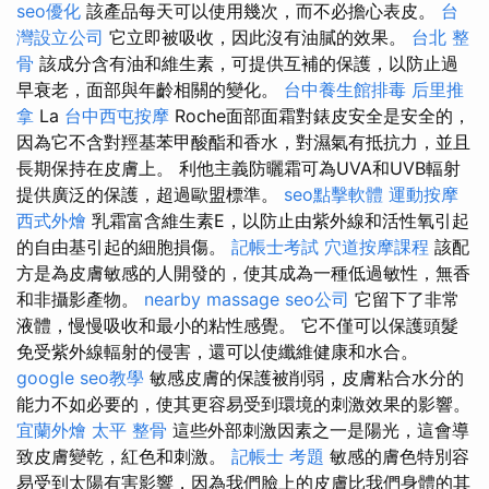
seo優化
該產品每天可以使用幾次，而不必擔心表皮。
台
灣設立公司
它立即被吸收，因此沒有油膩的效果。
台北 整
骨
該成分含有油和維生素，可提供互補的保護，以防止過
早衰老，面部與年齡相關的變化。
台中養生館排毒
后里推
拿
La
台中西屯按摩
Roche面部面霜對錶皮安全是安全的，
因為它不含對羥基苯甲酸酯和香水，對濕氣有抵抗力，並且
長期保持在皮膚上。 利他主義防曬霜可為UVA和UVB輻射
提供廣泛的保護，超過歐盟標準。
seo點擊軟體
運動按摩
西式外燴
乳霜富含維生素E，以防止由紫外線和活性氧引起
的自由基引起的細胞損傷。
記帳士考試
穴道按摩課程
該配
方是為皮膚敏感的人開發的，使其成為一種低過敏性，無香
和非攝影產物。
nearby massage
seo公司
它留下了非常
液體，慢慢吸收和最小的粘性感覺。 它不僅可以保護頭髮
免受紫外線輻射的侵害，還可以使纖維健康和水合。
google seo教學
敏感皮膚的保護被削弱，皮膚粘合水分的
能力不如必要的，使其更容易受到環境的刺激效果的影響。
宜蘭外燴
太平 整骨
這些外部刺激因素之一是陽光，這會導
致皮膚變乾，紅色和刺激。
記帳士 考題
敏感的膚色特別容
易受到太陽有害影響，因為我們臉上的皮膚比我們身體的其