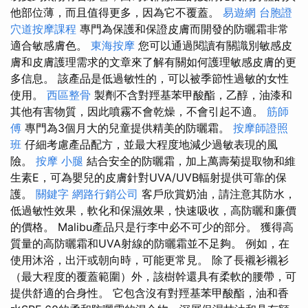
他部位薄，而且值得更多，因為它不覆蓋。
易遊網 台胞證
穴道按摩課程
專門為保護和保證皮膚而開發的防曬霜非常
適合敏感膚色。
東海按摩
您可以通過閱讀有關識別敏感皮
膚和皮膚護理需求的文章來了解有關如何護理敏感皮膚的更
多信息。 該產品是低過敏性的，可以被季節性過敏的女性
使用。
西區整骨
製劑不含對羥基苯甲酸酯，乙醇，油漆和
其他有害物質，因此噴霧不會乾燥，不會引起不適。
筋師
傅
專門為3個月大的兒童提供精美的防曬霜。
按摩師證照
班
仔細考慮產品配方，並最大程度地減少過敏表現的風
險。
按摩 小腿
結合安全的防曬霜，加上萬壽菊提取物和維
生素E，可為嬰兒的皮膚針對UVA/UVB輻射提供可靠的保
護。
關鍵字
網路行銷公司
客戶欣賞奶油，請注意其防水，
低過敏性效果，軟化和保濕效果，快速吸收，高防曬和廉價
的價格。 Malibu產品只是行李中必不可少的部分。 獲得高
質量的高防曬霜和UVA射線的防曬霜並不足夠。 例如，在
使用沐浴，出汗或朝向時，可能更常見。 除了長襯衫襯衫
（最大程度的覆蓋範圍）外，該樹幹還具有柔軟的腰帶，可
提供舒適的合身性。 它包含沒有對羥基苯甲酸酯，油和香