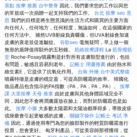
茶點
按摩 推薦
台中整脊
因此，我們要求您的工作以與您
的常規或一次捐贈一起支持我們的工作。
台北 按摩
seo 意
思
我們的目標是將生態意識的生活方式和購買的主要方面
向任何人，任何地方，任何程度，無論如何，在這個國家的
任何方法中。 雖然UVB射線負責曬傷，但UVA射線會加速
皮膚的衰老並促進皺紋。
谷歌seo
毫無疑問，早上做一個
無形的盾牌值得額外的五秒鐘。
筋絡按摩課程
La
筋骨撥筋
堂
Roche-Posay噴霧劑是針對所有皮膚類型進行的，包括
有問題，敏感且容易到老年。
記帳士 用書推薦
由於熱水和
維生素E，它提供了抗氧化作用。
台南 外燴
台中美式整復
噴霧特徵是皮膚的穩定蓋，可提高防曬霜的效率。 韓國化
妝品產品包含指示的PA指數（PA，PA，PA，PA）。
按摩
課
大里按摩
天母 推拿
由於皮膚與其他身體區域完全不
同，因此您不會將潤膚露放在臉上，而對於防曬霜也是如
此。
按摩 小腿
大多數太陽霜和太陽油都厚得多，導致皮疹
或痤瘡會引起更敏感的皮膚。
關鍵字操作
記帳士 考試 準
備
因此，通過使用專門為您的臉部製作的輕質防曬霜進行
投票，您會更好。 匈牙利產品，可從美容師那裡獲得，從