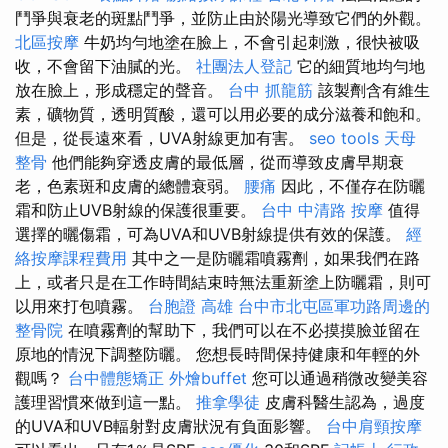
鬥爭與衰老的斑點鬥爭，並防止由於陽光導致它們的外觀。
北區按摩
牛奶均勻地塗在臉上，不會引起刺激，很快被吸
收，不會留下油膩的光。
社團法人登記
它的細質地均勻地
放在臉上，形成穩定的聲音。
台中 抓龍筋
該製劑含有維生
素，礦物質，透明質酸，還可以用必要的成分滋養和飽和。
但是，從長遠來看，UVA射線更加有害。
seo tools
天母
整骨
他們能夠穿透皮膚的最低層，從而導致皮膚早期衰
老，色素斑和皮膚的總體衰弱。
腰痛
因此，不僅存在防曬
霜和防止UVB射線的保護很重要。
台中 中清路 按摩
值得
選擇的曬傷霜，可為UVA和UVB射線提供有效的保護。
經
絡按摩課程費用
其中之一是防曬霜噴霧劑，如果我們在路
上，或者只是在工作時間結束時無法重新塗上防曬霜，則可
以用來打包噴霧。
台胞證 高雄
台中市北屯區軍功路周邊的
整骨院
在噴霧劑的幫助下，我們可以在不必摸摸臉並留在
原地的情況下調整防曬。 您想長時間保持健康和年輕的外
觀嗎？
台中體態矯正
外燴buffet
您可以通過稍微改變美容
護理習慣來做到這一點。
推拿學徒
皮膚科醫生認為，過度
的UVA和UVB輻射對皮膚狀況有負面影響。
台中肩頸按摩