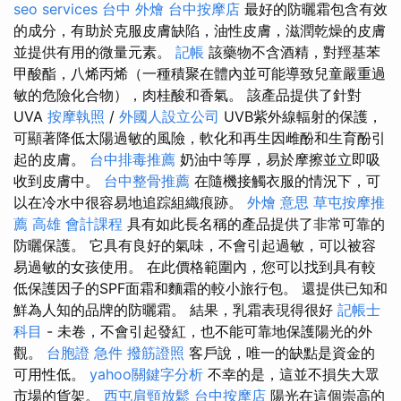
seo services
台中 外燴
台中按摩店
最好的防曬霜包含有效
的成分，有助於克服皮膚缺陷，油性皮膚，滋潤乾燥的皮膚
並提供有用的微量元素。
記帳
該藥物不含酒精，對羥基苯
甲酸酯，八烯丙烯（一種積聚在體內並可能導致兒童嚴重過
敏的危險化合物），肉桂酸和香氣。 該產品提供了針對
UVA
按摩執照
/
外國人設立公司
UVB紫外線輻射的保護，
可顯著降低太陽過敏的風險，軟化和再生因雌酚和生育酚引
起的皮膚。
台中排毒推薦
奶油中等厚，易於摩擦並立即吸
收到皮膚中。
台中整骨推薦
在隨機接觸衣服的情況下，可
以在冷水中很容易地追踪組織痕跡。
外燴 意思
草屯按摩推
薦
高雄 會計課程
具有如此長名稱的產品提供了非常可靠的
防曬保護。 它具有良好的氣味，不會引起過敏，可以被容
易過敏的女孩使用。 在此價格範圍內，您可以找到具有較
低保護因子的SPF面霜和麵霜的較小旅行包。 還提供已知和
鮮為人知的品牌的防曬霜。 結果，乳霜表現得很好
記帳士
科目
- 未卷，不會引起發紅，也不能可靠地保護陽光的外
觀。
台胞證 急件
撥筋證照
客戶說，唯一的缺點是資金的
可用性低。
yahoo關鍵字分析
不幸的是，這並不損失大眾
市場的貨架。
西屯肩頸放鬆
台中按摩店
陽光在這個崇高的