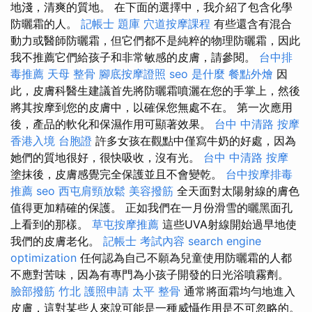
地淺，清爽的質地。 在下面的選擇中，我介紹了包含化學
防曬霜的人。
記帳士 題庫
穴道按摩課程
有些還含有混合
動力或醫師防曬霜，但它們都不是純粹的物理防曬霜，因此
我不推薦它們給孩子和非常敏感的皮膚，請參閱。
台中排
毒推薦
天母 整骨
腳底按摩證照
seo 是什麼
餐點外燴
因
此，皮膚科醫生建議首先將防曬霜噴灑在您的手掌上，然後
將其按摩到您的皮膚中，以確保您無處不在。 第一次應用
後，產品的軟化和保濕作用可顯著效果。
台中 中清路 按摩
香港入境 台胞證
許多女孩在觀點中僅寫牛奶的好處，因為
她們的質地很好，很快吸收，沒有光。
台中 中清路 按摩
塗抹後，皮膚感覺完全保護並且不會變乾。
台中按摩排毒
推薦
seo
西屯肩頸放鬆
美容撥筋
全天面對太陽射線的膚色
值得更加精確的保護。 正如我們在一月份滑雪的曬黑面孔
上看到的那樣。
草屯按摩推薦
這些UVA射線開始過早地使
我們的皮膚老化。
記帳士 考試內容
search engine
optimization
任何認為自己不願為兒童使用防曬霜的人都
不應對苦味，因為有專門為小孩子開發的日光浴噴霧劑。
臉部撥筋 竹北
護照申請
太平 整骨
通常將面霜均勻地進入
皮膚，這對某些人來說可能是一種威懾作用是不可忽略的。