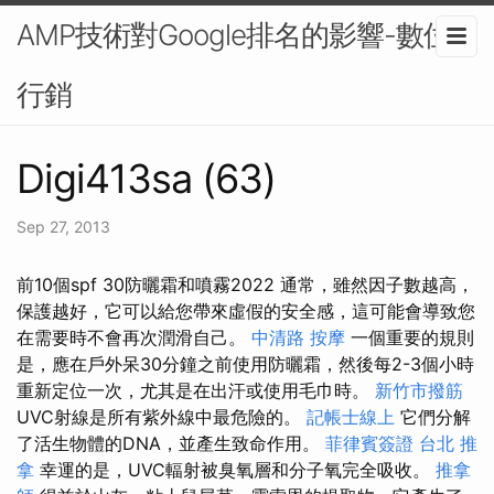
AMP技術對Google排名的影響-數位
行銷
Digi413sa (63)
Sep 27, 2013
前10個spf 30防曬霜和噴霧2022 通常，雖然因子數越高，
保護越好，它可以給您帶來虛假的安全感，這可能會導致您
在需要時不會再次潤滑自己。
中清路 按摩
一個重要的規則
是，應在戶外呆30分鐘之前使用防曬霜，然後每2-3個小時
重新定位一次，尤其是在出汗或使用毛巾時。
新竹市撥筋
UVC射線是所有紫外線中最危險的。
記帳士線上
它們分解
了活生物體的DNA，並產生致命作用。
菲律賓簽證
台北 推
拿
幸運的是，UVC輻射被臭氧層和分子氧完全吸收。
推拿