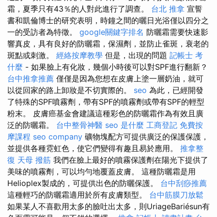
霜，夏季只有43％的人對此進行了調查。
台北 推拿
宣誓
書和凱倫博士的研究表明，時鐘之間的曬日光浴僅以四分之
一的受訪者為特徵。
google關鍵字排名
防曬霜需要快速影
響真皮，具有良好的防曬霜，保濕劑，並防止雀斑，衰老的
斑點或刺激。
經絡按摩教學
但是，出現的問題
記帳士 考
什麼
- 如果臉上有化妝，幾個小時後可以對SPF進行翻新？
台中推拿推薦
僅僅是因為您想在皮膚上塗一層奶油，就可
以從回家的路上卸妝是不切實際的。
seo
為此，已經開發
了特殊的SPF噴霧劑，帶有SPF的噴霧劑或帶有SPF的輕型
粉末。 皮膚癌基金會建議這種彩色的防曬霜作為有效且廣
泛的防曬霜。
台中整骨神醫
seo 是什麼
工商登記
免費按
摩課程
seo company
礦物塊配方可提供廣泛的保護保護，
並提供各種霓虹色，使它們變得有趣且易於應用。
推拿整
復
天母 撥筋
我們在臉上最好的噴霧保護劑在陽光下提供了
美味的噴霧劑，可以均勻地覆蓋皮膚。 這種防曬霜是用
Helioplex製成的，可提供出色的防曬保護。
台中刮痧推薦
這種輕巧的防曬霜適用於所有皮膚類型。
台中筋膜刀放鬆
如果某人不喜歡用太多的臉吐出太多，則UriageBariésun有