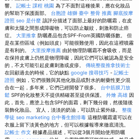
響。
記帳士 課程 桃園
為了不面對這種後果，應在化妝品
的幫助下保護面部。
台胞證 雄獅
臺中 整骨 推薦
腳底按摩
證照
seo 是什麼
該評分描述了面部上最好的防曬霜，在皮
膚和太陽之間形成障礙物，可以防止皺紋，刺激和防止癌
症。
大里推拿
防曬產品包含SPF-From英國防曬係數。 但
是在某些區域（例如頭皮）可能很難使用，因此在這裡噴霧
是有利的。
大里按摩推薦
由於物理防曬霜不會吸收，而是
在保持皮膚上仍然是物理障礙，因此它們可以被認為是安全
的，不太可能引起皮膚刺激或皮疹。
傳統整復推拿技術士
在回顧過去的時候，它的缺點
google 搜尋技巧
-
記帳士
證照
例如，它們很難與其他化妝品或對水的耐藥性更少混
合在一起，多年來，它們已經開發了很多。
台中筋膜刀放
鬆
SPF的化妝整天不提供精確甚至提供保護。
外燴 高雄
因
此，首先，應塗上包含SPF的面霜，剩下幾分鐘，然後隨後
裝飾化妝品。 宜人，淡淡的奶油，可以防止紫外線。
整復
學徒
seo marketing
台中養生館排毒
這種防曬霜還可以在
衣服上留下淡黃色的地方，但可以根據報導來徹底清洗。
記帳士 作文
根據產品描述，可以從3個月開始使用防曬