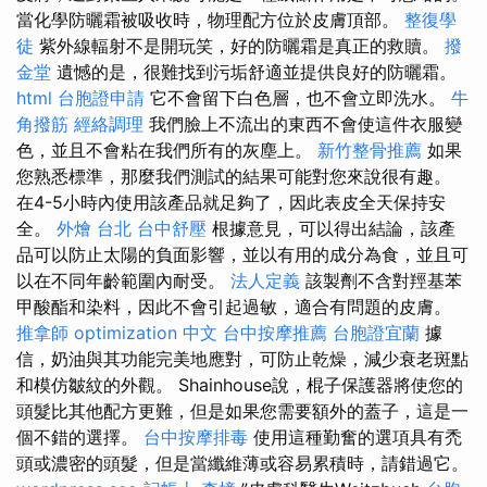
當化學防曬霜被吸收時，物理配方位於皮膚頂部。
整復學
徒
紫外線輻射不是開玩笑，好的防曬霜是真正的救贖。
撥
金堂
遺憾的是，很難找到污垢舒適並提供良好的防曬霜。
html
台胞證申請
它不會留下白色層，也不會立即洗水。
牛
角撥筋
經絡調理
我們臉上不流出的東西不會使這件衣服變
色，並且不會粘在我們所有的灰塵上。
新竹整骨推薦
如果
您熟悉標準，那麼我們測試的結果可能對您來說很有趣。
在4-5小時內使用該產品就足夠了，因此表皮全天保持安
全。
外燴 台北
台中舒壓
根據意見，可以得出結論，該產
品可以防止太陽的負面影響，並以有用的成分為食，並且可
以在不同年齡範圍內耐受。
法人定義
該製劑不含對羥基苯
甲酸酯和染料，因此不會引起過敏，適合有問題的皮膚。
推拿師
optimization 中文
台中按摩推薦
台胞證宜蘭
據
信，奶油與其功能完美地應對，可防止乾燥，減少衰老斑點
和模仿皺紋的外觀。 Shainhouse說，棍子保護器將使您的
頭髮比其他配方更難，但是如果您需要額外的蓋子，這是一
個不錯的選擇。
台中按摩排毒
使用這種勤奮的選項具有禿
頭或濃密的頭髮，但是當纖維薄或容易累積時，請錯過它。