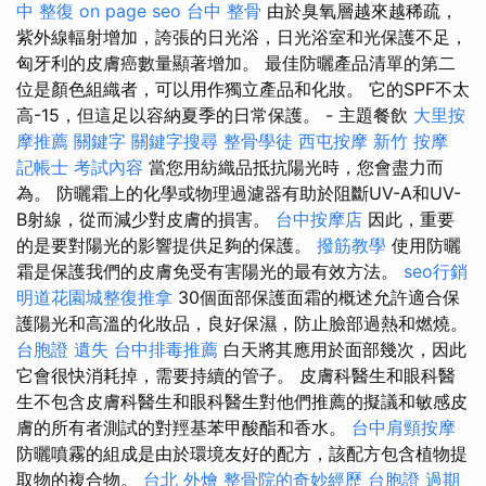
中 整復
on page seo
台中 整骨
由於臭氧層越來越稀疏，
紫外線輻射增加，誇張的日光浴，日光浴室和光保護不足，
匈牙利的皮膚癌數量顯著增加。 最佳防曬產品清單的第二
位是顏色組織者，可以用作獨立產品和化妝。 它的SPF不太
高-15，但這足以容納夏季的日常保護。 - 主題餐飲
大里按
摩推薦
關鍵字
關鍵字搜尋
整骨學徒
西屯按摩
新竹 按摩
記帳士 考試內容
當您用紡織品抵抗陽光時，您會盡力而
為。 防曬霜上的化學或物理過濾器有助於阻斷​​UV-A和UV-
B射線，從而減少對皮膚的損害。
台中按摩店
因此，重要
的是要對陽光的影響提供足夠的保護。
撥筋教學
使用防曬
霜是保護我們的皮膚免受有害陽光的最有效方法。
seo行銷
明道花園城整復推拿
30個面部保護面霜的概述允許適合保
護陽光和高溫的化妝品，良好保濕，防止臉部過熱和燃燒。
台胞證 遺失
台中排毒推薦
白天將其應用於面部幾次，因此
它會很快消耗掉，需要持續的管子。 皮膚科醫生和眼科醫
生不包含皮膚科醫生和眼科醫生對他們推薦的擬議和敏感皮
膚的所有者測試的對羥基苯甲酸酯和香水。
台中肩頸按摩
防曬噴霧的組成是由於環境友好的配方，該配方包含植物提
取物的複合物。
台北 外燴
整骨院的奇妙經歷
台胞證 過期