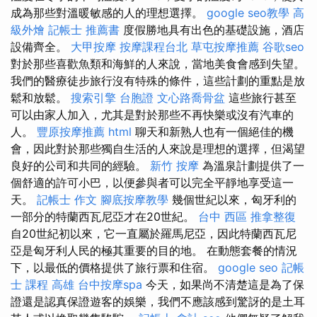
成為那些對溫暖敏感的人的理想選擇。
google seo教學
高
級外燴
記帳士 推薦書
度假勝地具有出色的基礎設施，酒店
設備齊全。
大甲按摩
按摩課程台北
草屯按摩推薦
谷歌seo
對於那些喜歡魚類和海鮮的人來說，當地美食會感到失望。
我們的醫療徒步旅行沒有特殊的條件，這些計劃的重點是放
鬆和放鬆。
搜索引擎
台胞證
文心路喬骨盆
這些旅行甚至
可以由家人加入，尤其是對於那些不再快樂或沒有汽車的
人。
豐原按摩推薦
html
聊天和新熟人也有一個絕佳的機
會，因此對於那些獨自生活的人來說是理想的選擇，但渴望
良好的公司和共同的經驗。
新竹 按摩
為溫泉計劃提供了一
個舒適的許可小巴，以便參與者可以完全平靜地享受這一
天。
記帳士 作文
腳底按摩教學
幾個世紀以來，匈牙利的
一部分的特蘭西瓦尼亞才在20世紀。
台中 西區 推拿整復
自20世紀初以來，它一直屬於羅馬尼亞，因此特蘭西瓦尼
亞是匈牙利人民的極其重要的目的地。 在動態套餐的情況
下，以最低的價格提供了旅行票和住宿。
google seo
記帳
士 課程 高雄
台中按摩spa
今天，如果尚不清楚這是為了保
證還是認真保證遊客的娛樂，我們不應該感到驚訝的是土耳