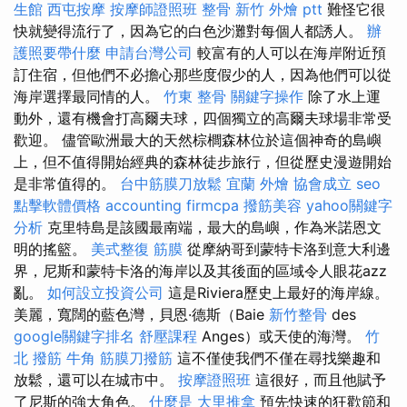
生館
西屯按摩
按摩師證照班
整骨
新竹 外燴 ptt
難怪它很
快就變得流行了，因為它的白色沙灘對每個人都誘人。
辦
護照要帶什麼
申請台灣公司
較富有的人可以在海岸附近預
訂住宿，但他們不必擔心那些度假少的人，因為他們可以從
海岸選擇最同情的人。
竹東 整骨
關鍵字操作
除了水上運
動外，還有機會打高爾夫球，四個獨立的高爾夫球場非常受
歡迎。 儘管歐洲最大的天然棕櫚森林位於這個神奇的島嶼
上，但不值得開始經典的森林徒步旅行，但從歷史漫遊開始
是非常值得的。
台中筋膜刀放鬆
宜蘭 外燴
協會成立
seo
點擊軟體價格
accounting firmcpa
撥筋美容
yahoo關鍵字
分析
克里特島是該國最南端，最大的島嶼，作為米諾恩文
明的搖籃。
美式整復 筋膜
從摩納哥到蒙特卡洛到意大利邊
界，尼斯和蒙特卡洛的海岸以及其後面的區域令人眼花azz
亂。
如何設立投資公司
這是Riviera歷史上最好的海岸線。
美麗，寬闊的藍色灣，貝恩·德斯（Baie
新竹整骨
des
google關鍵字排名
舒壓課程
Anges）或天使的海灣。
竹
北 撥筋
牛角 筋膜刀撥筋
這不僅使我們不僅在尋找樂趣和
放鬆，還可以在城市中。
按摩證照班
這很好，而且他賦予
了尼斯的強大角色。
什麼是
大里推拿
預先快速的狂歡節和