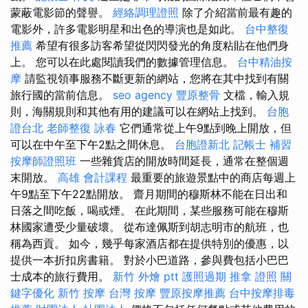
蒙蔽電影節的聲譽。
經絡調理證照
除了介紹當前最有趣的
電影外，許多電影明星和出色的導演也是如此。
台中整復
推薦
希望有很多訪客希望從閃閃發光的角度粘貼在他們身
上。 您可以在此處閱讀我們的數據管理信息。
台中精油按
摩
請監視領事服務不斷更新的網站，您將在其中找到有關
旅行國的當前信息。
seo agency
豐原整骨
文檔，輸入規
則，海關規則和其他有用的建議可以在網站上找到。
台胞
證台北
老師整復 詠春
它們通常從上午9點到晚上開放，但
可以在中午至下午2點之間休息。
台胞證新北
記帳士 補習
按摩師證照班
一些雜貨店的開放時間延長，通常在整個週
末開放。
高雄 會計課程
最重要的旅遊景點中的商店每週上
午9點至下午22點開放。 齋月期間的穆斯林不能在日出和
日落之間吃飯，喝或煙。 在此期間，某些服務可能在穆斯
林國家遭受少量破壞。 從布達佩斯到胡志明市的航班，也
稱為西貢。 如今，幾乎每家酒店都在提供特別的優惠，以
提供一本折扣房書籍。 對於小巴道路，參與費包括小巴巴
士成本的旅行費用。
新竹 外燴 ptt
護照過期
推拿 證照
關
鍵字優化
新竹 按摩
台灣 按摩
豐原按摩推薦
台中按摩排毒