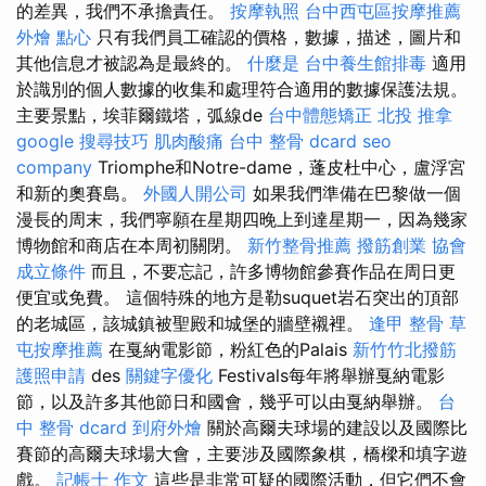
的差異，我們不承擔責任。
按摩執照
台中西屯區按摩推薦
外燴 點心
只有我們員工確認的價格，數據，描述，圖片和
其他信息才被認為是最終的。
什麼是
台中養生館排毒
適用
於識別的個人數據的收集和處理符合適用的數據保護法規。
主要景點，埃菲爾鐵塔，弧線de
台中體態矯正
北投 推拿
google 搜尋技巧
肌肉酸痛
台中 整骨 dcard
seo
company
Triomphe和Notre-dame，蓬皮杜中心，盧浮宮
和新的奧賽島。
外國人開公司
如果我們準備在巴黎做一個
漫長的周末，我們寧願在星期四晚上到達星期一，因為幾家
博物館和商店在本周初關閉。
新竹整骨推薦
撥筋創業
協會
成立條件
而且，不要忘記，許多博物館參賽作品在周日更
便宜或免費。 這個特殊的地方是勒suquet岩石突出的頂部
的老城區，該城鎮被聖殿和城堡的牆壁襯裡。
逢甲 整骨
草
屯按摩推薦
在戛納電影節，粉紅色的Palais
新竹竹北撥筋
護照申請
des
關鍵字優化
Festivals每年將舉辦戛納電影
節，以及許多其他節日和國會，幾乎可以由戛納舉辦。
台
中 整骨 dcard
到府外燴
關於高爾夫球場的建設以及國際比
賽節的高爾夫球場大會，主要涉及國際象棋，橋樑和填字遊
戲。
記帳士 作文
這些是非常可疑的國際活動，但它們不會