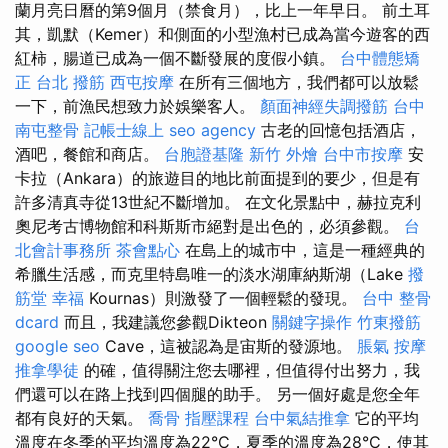
蘭月亮日曆的第9個月（禁食月），比上一年早日。 前土耳
其，凱默（Kemer）和側面的小型漁村已成為當今遊客的西
紅柿，腸道已成為一個不斷發展的度假小鎮。
台中體態矯
正
台北 撥筋
西屯按摩
在所有三個地方，我們都可以放鬆
一下，前漁民想致力於娛樂客人。
顏面神經失調撥筋
台中
南屯整骨
記帳士線上
seo agency
古老的回憶包括酒店，
酒吧，餐館和商店。
台胞證基隆
新竹 外燴
台中市按摩
安
卡拉（Ankara）的旅遊目的地比前面提到的要少，但是有
許多清真寺從13世紀不斷增加。 在文化景點中，赫拉克利
奧尼考古博物館和科斯斯市絕對是出色的，必須參觀。
台
北會計事務所
茶會點心
在島上的城市中，這是一種經典的
希臘生活感，而克里特島唯一的淡水湖庫納斯湖（Lake
撥
筋堂 幸福
Kournas）則激發了一個輕鬆的發現。
台中 整骨
dcard
而且，我建議您參觀Dikteon
關鍵字操作
竹東撥筋
google seo
Cave，這被認為是宙斯的發源地。
脹氣 按摩
推拿學徒
的確，值得關注您去哪裡，但值得付出努力，我
們還可以在路上找到四個腿的助手。 另一個好處是您全年
都有良好的天氣。
喬骨
指壓課程
台中氣結推拿
它的平均
溫度在冬季的平均溫度為22°C，夏季的溫度為28°C，使其