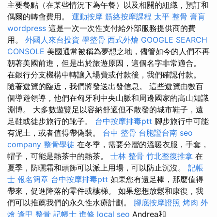
主要餐點（在某些情況下為午餐）以及相關的組織，預訂和
偶爾的轉會費用。
運動按摩
筋絡按摩課程
太平 整骨
膏肓
wordpress
這是一次一次性支付給外部服務提供商的費
用。
外國人來台投資
學整骨
西式外燴
GOOGLE SEARCH
CONSOLE
美國通常被稱為夢想之地，儘管如今的人們不再
朝著美國前進，但是出於旅遊原因，這個名字非常適合。
在銀行分支機構中轉讓入場費或付款後，我們確認付款。
隨著遊覽的臨近，我們將發送出發信息。 這些遊覽由數百
個導遊領導，他們在匈牙利中央山脈和周邊國家的高山知識
淵博。 大多數遊覽足以容納舒適但不散發的城市鞋子，遠
足鞋或徒步旅行的靴子。
台中按摩排毒ptt
腳步旅行中可能
有泥土，或者值得帶偽裝。
台中 整骨
台胞證台南
seo
company
整骨學徒
在冬季，需要分層的溫暖衣服，手套，
帽子，可能是熱茶中的熱茶。
士林 整骨
竹北整復推拿
在
夏季，防曬霜和頭飾可以派上用場，可以防止沉沒。
記帳
士 報名簡章
台中按摩排毒ptt
如果您有遠足棒，那麼值得
帶來，促進降落的零件或樓梯。 如果您想放鬆和康復，我
們可以推薦我們的永久性水療計劃。
腳底按摩證照
烤肉 外
燴
逢甲 整骨
記帳士 進修
local seo
Andrea和