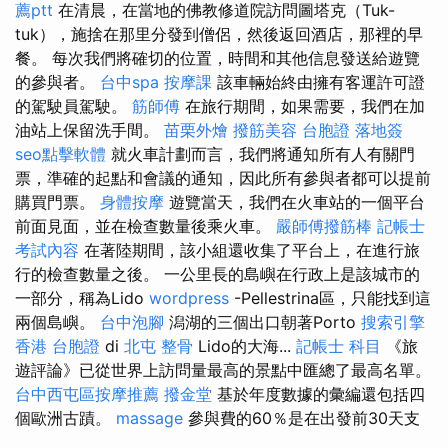
薦ptt
在清晨，在當地的佛教修道院訪問圖塔克（Tuk-
tuk），施捨在那里分發到僧侶，然後返回酒店，那裡的早
餐。 每次我們將確切的位置，時間和其他信息發送給遊覽
的參與者。
台中spa
按摩課
該車輛始終由擁有客運許可證
的駕駛員駕駛。
筋師傅
在旅行期間，如果需要，我們在加
油站上保留洗手間。
苗栗外燴
撥筋美容
台胞證 落地簽
seo點擊軟體
就火車計劃而言，我們將通知所有人有關門
票，準確的起點和會議的通知，因此所有參與者都可以提前
購買門票。
身體按摩
遊覽當天，我們在火車站的一個平台
前面見面，並在檢查數量後乘火車。
嚴師傅撥筋棒
記帳士
考試內容
在著陸期間，該小組還收集了平台上，在進行旅
行的檢查數量之後。 一公里長的島嶼在行政上是該城市的
一部分，稱為Lido
wordpress
-Pellestrina區，只能找到這
兩個島嶼。
台中泡腳
潟湖的三個出口朝著Porto
搜索引擎
香港 台胞證
di
北屯 整骨
Lido的大海...
記帳士 科目
《旅
遊評論》已從世界上訪問量最高的景點中匯總了最高名單。
台中西屯區按摩推薦
撥金堂
基於年度數據的彙編還包括四
個歐洲古蹟。
massage
參與費的60％是在出發前30天支