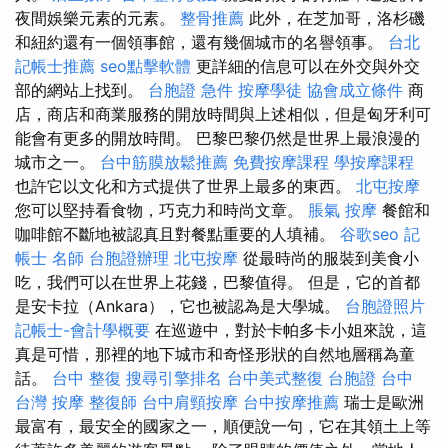
夜間娛樂元素的元素。
整骨推薦
此外，在芝加哥，洛杉磯
和紐約還有一個領事館，還有幾個城市的名譽領事。
台北
記帳士推薦
seo點擊軟體
更詳細的信息可以在外交與外交
部的網站上找到。
台胞證 急件
按摩學徒
協會成立條件
商
店，商店和商業服務的開放時間與上述相似，但是匈牙利可
能會有更多的開放時間。 巴黎巴黎仍然是世界上最浪漫的
城市之一。
台中筋膜放鬆推薦
免費按摩課程
學按摩課程
也許它以文化和方式提供了世界上最多的東西。
北屯按摩
您可以堅持看食物，巧克力和時尚文章。
脹氣 按摩
餐館和
咖啡館不斷地被認真且對餐點重要的人填補。
谷歌seo
記
帳士 名師
台胞證辦理
北屯按摩
從最時尚的服裝到美食小
吃，我們可以在世界上花錢，巴黎值得。 但是，它的首都
是安卡拉（Ankara），它也被認為是大學城。
台胞證照片
記帳士-會計學概要
在巡遊中，對於卡帕多卡小姐來說，這
真是可惜，那裡的地下城市和奇怪形狀的自然地層稱為童
話。
台中 整復
搜尋引擎排名
台中美式整復
台胞證 台中
台灣 按摩
整復師
台中肩頸按摩
台中按摩推薦
瑞士是歐洲
最富有，最安全的國家之一，順便說一句，它在其領土上等