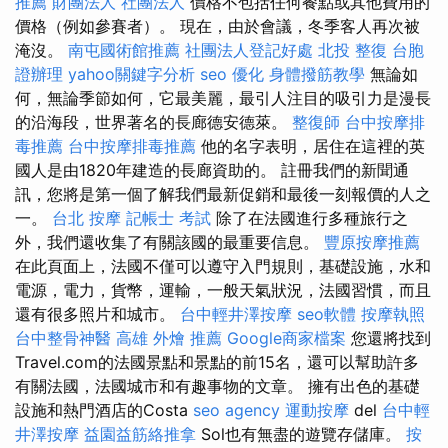
推薦
財團法人 社團法人
價格不包括任何餐點或其他費用的
價格（例如參賽者）。 現在，由於會議，冬季客人再次被
淹沒。
南屯國術館推薦
社團法人登記好處
北投 整復
台胞
證辦理
yahoo關鍵字分析
seo 優化
身體撥筋教學
無論如
何，無論季節如何，它最美麗，最引人注目的吸引力是漫長
的沿海段，世界著名的長廊德安德萊。
整復師
台中按摩排
毒推薦
台中按摩排毒推薦
他的名字表明，居住在這裡的英
國人是由1820年建造的長廊資助的。 註冊我們的新聞通
訊，您將是第一個了解我們最新促銷和最後一刻報價的人之
一。
台北 按摩
記帳士 考試
除了在法國進行多種旅行之
外，我們還收集了有關該國的最重要信息。
豐原按摩推薦
在此頁面上，法國不僅可以遵守入門規則，基礎設施，水和
電源，電力，貨幣，運輸，一般天氣狀況，法國習慣，而且
還有很多照片和城市。
台中輕井澤按摩
seo軟體
按摩執照
台中整骨神醫
高雄 外燴 推薦
Google商家檔案
您還將找到
Travel.com的法國景點和景點的前15名，還可以幫助許多
有關法國，法國城市和有趣事物的文章。 擁有出色的基礎
設施和熱門酒店的Costa
seo agency
運動按摩
del
台中輕
井澤按摩
益園益筋絡推拿
Sol也有無盡的遊覽存儲庫。
按