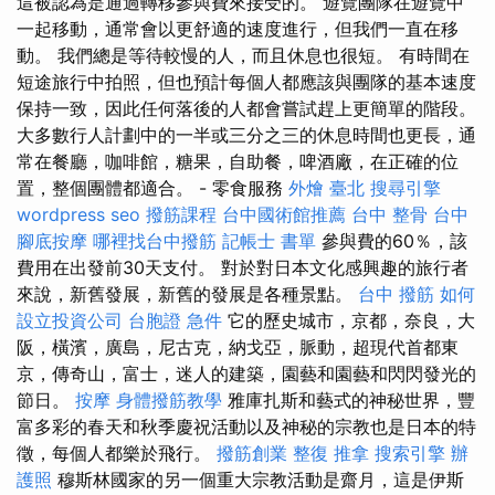
這被認為是通過轉移參與費來接受的。 遊覽團隊在遊覽中
一起移動，通常會以更舒適的速度進行，但我們一直在移
動。 我們總是等待較慢的人，而且休息也很短。 有時間在
短途旅行中拍照，但也預計每個人都應該與團隊的基本速度
保持一致，因此任何落後的人都會嘗試趕上更簡單的階段。
大多數行人計劃中的一半或三分之三的休息時間也更長，通
常在餐廳，咖啡館，糖果，自助餐，啤酒廠，在正確的位
置，整個團體都適合。 - 零食服務
外燴 臺北
搜尋引擎
wordpress seo
撥筋課程
台中國術館推薦
台中 整骨
台中
腳底按摩
哪裡找台中撥筋
記帳士 書單
參與費的60％，該
費用在出發前30天支付。 對於對日本文化感興趣的旅行者
來說，新舊發展，新舊的發展是各種景點。
台中 撥筋
如何
設立投資公司
台胞證 急件
它的歷史城市，京都，奈良，大
阪，橫濱，廣島，尼古克，納戈亞，脈動，超現代首都東
京，傳奇山，富士，迷人的建築，園藝和園藝和閃閃發光的
節日。
按摩
身體撥筋教學
雅庫扎斯和藝式的神秘世界，豐
富多彩的春天和秋季慶祝活動以及神秘的宗教也是日本的特
徵，每個人都樂於飛行。
撥筋創業
整復 推拿
搜索引擎
辦
護照
穆斯林國家的另一個重大宗教活動是齋月，這是伊斯