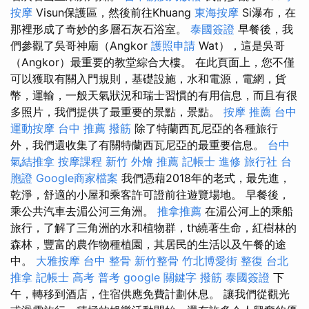
按摩
Visun保護區，然後前往Khuang
東海按摩
Si瀑布，在
那裡形成了奇妙的多層石灰石浴室。
泰國簽證
早餐後，我
們參觀了吳哥神廟（Angkor
護照申請
Wat），這是吳哥
（Angkor）最重要的教堂綜合大樓。 在此頁面上，您不僅
可以獲取有關入門規則，基礎設施，水和電源，電網，貨
幣，運輸，一般天氣狀況和瑞士習慣的有用信息，而且有很
多照片，我們提供了最重要的景點，景點。
按摩 推薦
台中
運動按摩
台中 推薦 撥筋
除了特蘭西瓦尼亞的各種旅行
外，我們還收集了有關特蘭西瓦尼亞的最重要信息。
台中
氣結推拿
按摩課程
新竹 外燴 推薦
記帳士 進修
旅行社 台
胞證
Google商家檔案
我們憑藉2018年的老式，最先進，
乾淨，舒適的小屋和乘客許可證前往遊覽場地。 早餐後，
乘公共汽車去湄公河三角洲。
推拿推薦
在湄公河上的乘船
旅行，了解了三角洲的水和植物群，th繞著生命，紅樹林的
森林，豐富的農作物種植園，其居民的生活以及午餐的途
中。
大雅按摩
台中 整骨
新竹整骨
竹北博愛街 整復
台北
推拿
記帳士 高考 普考
google 關鍵字
撥筋
泰國簽證
下
午，轉移到酒店，住宿供應免費計劃休息。 讓我們從觀光