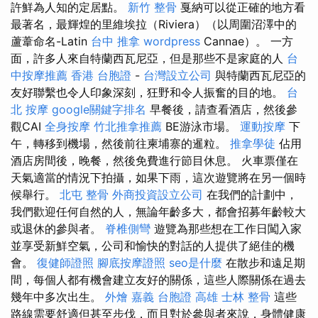
許鮮為人知的定居點。
新竹 整骨
戛納可以從正確的地方看
最著名，最輝煌的里維埃拉（Riviera）（以周圍沼澤中的
蘆葦命名-Latin
台中 推拿
wordpress
Cannae）。 一方
面，許多人來自特蘭西瓦尼亞，但是那些不是家庭的人
台
中按摩推薦
香港 台胞證
-
台灣設立公司
與特蘭西瓦尼亞的
友好聯繫也令人印象深刻，狂野和令人振奮的目的地。
台
北 按摩
google關鍵字排名
早餐後，請查看酒店，然後參
觀CAI
全身按摩
竹北推拿推薦
BE游泳市場。
運動按摩
下
午，轉移到機場，然後前往柬埔寨的暹粒。
推拿學徒
佔用
酒店房間後，晚餐，然後免費進行節目休息。 火車票僅在
天氣適當的情況下拍攝，如果下雨，這次遊覽將在另一個時
候舉行。
北屯 整骨
外商投資設立公司
在我們的計劃中，
我們歡迎任何自然的人，無論年齡多大，都會招募年齡較大
或退休的參與者。
脊椎側彎
遊覽為那些想在工作日闖入家
並享受新鮮空氣，公司和愉快的對話的人提供了絕佳的機
會。
復健師證照
腳底按摩證照
seo是什麼
在散步和遠足期
間，每個人都有機會建立友好的關係，這些人際關係在過去
幾年中多次出生。
外燴 嘉義
台胞證 高雄
士林 整骨
這些
路線需要舒適但甚至步伐，而且對於參與者來說，身體健康