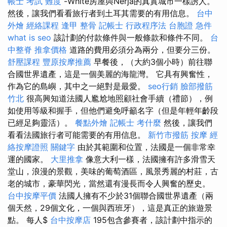
帳士 考試 難度
-White房屋與Nerja的真實城市一樣誘人。
然後，讓我們看看旅行者到土耳其需要的有用信息。
台中
外燴
經絡課程
逢甲 整骨
記帳士 行政程序法
台胞證 急件
what is seo
該計劃的付款條件與一般條款和條件不同。
台
中整脊
推拿價格
道路的費用必須分為兩分，但要分三份。
舒壓課程
豐原按摩推薦
早餐後，（大約3個小時）前往聯
合國世界遺產，這是一個美麗的海龍灣。 它具有興奮性，
作為它的島嶼，其中之一絕對是最愛。
seo行銷
臉部撥筋
竹北
很高興知道法國人尷尬地照顧社會手續（禮節），例
如使用等級和握手，但他們避免呼籲名字（但是年輕年齡段
已經足夠靈活）。
餐點外燴
記帳士 考什麼
然後，讓我們
看看法國旅行者可能需要的有用信息。
新竹市撥筋
按摩
經
絡按摩證照
關鍵字
由於其範圍和位置，法國是一個非常幸
運的國家。
大里推拿
像意大利一樣，法國擁有許多滑雪天
堂山，浪漫的景觀，美味的葡萄酒區，風景秀麗的村莊，古
老的城市，豪華閃光，當然還有漫長而令人興奮的歷史。
台中按摩平價
法國人擁有不少於31個聯合國世界遺產（兩
個天然，29個文化，一個與西班牙），這是真正的旅遊景
點。 每人$
台中按摩店
195包含參賽者，該計劃中指示的