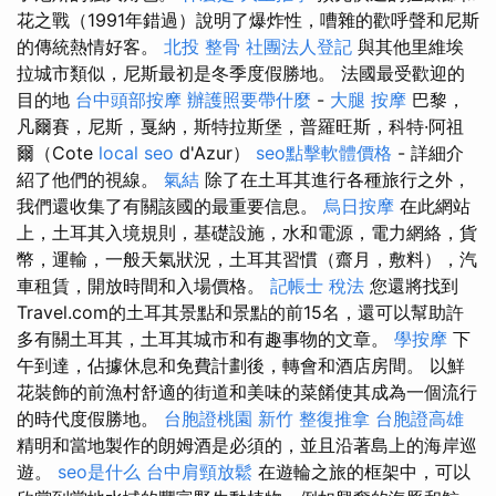
花之戰（1991年錯過）說明了爆炸性，嘈雜的歡呼聲和尼斯
的傳統熱情好客。
北投 整骨
社團法人登記
與其他里維埃
拉城市類似，尼斯最初是冬季度假勝地。 法國最受歡迎的
目的地
台中頭部按摩
辦護照要帶什麼
-
大腿 按摩
巴黎，
凡爾賽，尼斯，戛納，斯特拉斯堡，普羅旺斯，科特·阿祖
爾（Cote
local seo
d'Azur）
seo點擊軟體價格
- 詳細介
紹了他們的視線。
氣結
除了在土耳其進行各種旅行之外，
我們還收集了有關該國的最重要信息。
烏日按摩
在此網站
上，土耳其入境規則，基礎設施，水和電源，電力網絡，貨
幣，運輸，一般天氣狀況，土耳其習慣（齋月，敷料），汽
車租賃，開放時間和入場價格。
記帳士 稅法
您還將找到
Travel.com的土耳其景點和景點的前15名，還可以幫助許
多有關土耳其，土耳其城市和有趣事物的文章。
學按摩
下
午到達，佔據休息和免費計劃後，轉會和酒店房間。 以鮮
花裝飾的前漁村舒適的街道和美味的菜餚使其成為一個流行
的時代度假勝地。
台胞證桃園
新竹 整復推拿
台胞證高雄
精明和當地製作的朗姆酒是必須的，並且沿著島上的海岸巡
遊。
seo是什么
台中肩頸放鬆
在遊輪之旅的框架中，可以