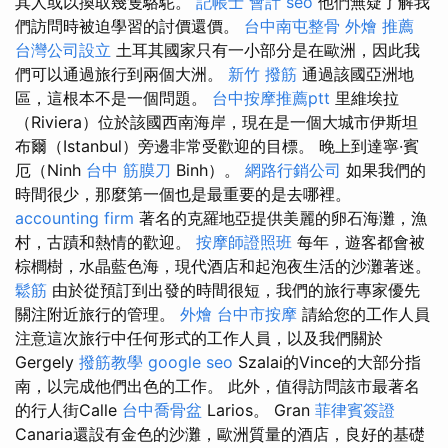
其人或以換取幾隻駱駝。
記帳士 會計
seo
他們無疑了解我
們訪問時被迫學習的討價還價。
台中南屯整骨
外燴 推薦
台灣公司設立
土耳其國家只有一小部分是在歐洲，因此我
們可以通過旅行到兩個大洲。
新竹 撥筋
通過該國亞洲地
區，這根本不是一個問題。
台中按摩推薦ptt
里維埃拉
（Riviera）位於該國西南海岸，現在是一個大城市伊斯坦
布爾（Istanbul）旁邊非常受歡迎的目標。 晚上到達寧·賓
厄（Ninh
台中 筋膜刀
Binh）。
網路行銷公司
如果我們的
時間很少，那麼第一個也是最重要的是去哪裡。
accounting firm
著名的克羅地亞提供美麗的卵石海灘，漁
村，古蹟和熱情的歡迎。
按摩師證照班
每年，遊客都會被
棕櫚樹，水晶藍色海，現代酒店和起泡夜生活的沙灘著迷。
鬆筋
由於從預訂到出發的時間很短，我們的旅行專家優先
關注附近旅行的管理。
外燴
台中市按摩
請給您的工作人員
注意這次旅行中任何形式的工作人員，以及我們關於
Gergely
撥筋教學
google seo
Szalai的Vince的大部分指
南，以完成他們出色的工作。 此外，值得訪問該市最著名
的行人街Calle
台中喬骨盆
Larios。 Gran
菲律賓簽證
Canaria還設有金色的沙灘，歐洲質量的酒店，良好的基礎