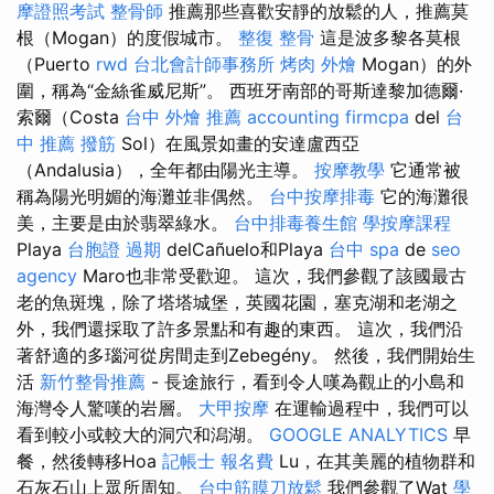
摩證照考試
整骨師
推薦那些喜歡安靜的放鬆的人，推薦莫
根（Mogan）的度假城市。
整復 整骨
這是波多黎各莫根
（Puerto
rwd
台北會計師事務所
烤肉 外燴
Mogan）的外
圍，稱為“金絲雀威尼斯”。 西班牙南部的哥斯達黎加德爾·
索爾（Costa
台中 外燴 推薦
accounting firmcpa
del
台
中 推薦 撥筋
Sol）在風景如畫的安達盧西亞
（Andalusia），全年都由陽光主導。
按摩教學
它通常被
稱為陽光明媚的海灘並非偶然。
台中按摩排毒
它的海灘很
美，主要是由於翡翠綠水。
台中排毒養生館
學按摩課程
Playa
台胞證 過期
delCañuelo和Playa
台中 spa
de
seo
agency
Maro也非常受歡迎。 這次，我們參觀了該國最古
老的魚斑塊，除了塔塔城堡，英國花園，塞克湖和老湖之
外，我們還採取了許多景點和有趣的東西。 這次，我們沿
著舒適的多瑙河從房間走到Zebegény。 然後，我們開始生
活
新竹整骨推薦
- 長途旅行，看到令人嘆為觀止的小島和
海灣令人驚嘆的岩層。
大甲按摩
在運輸過程中，我們可以
看到較小或較大的洞穴和潟湖。
GOOGLE ANALYTICS
早
餐，然後轉移Hoa
記帳士 報名費
Lu，在其美麗的植物群和
石灰石山上眾所周知。
台中筋膜刀放鬆
我們參觀了Wat
學