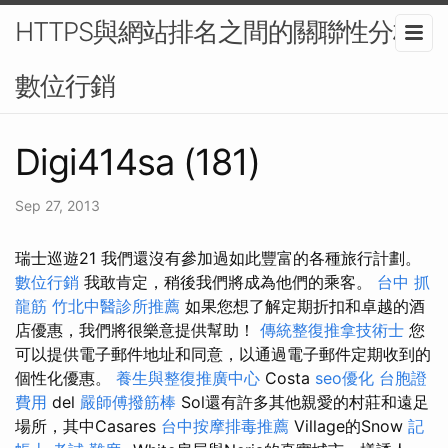
HTTPS與網站排名之間的關聯性分析-
數位行銷
Digi414sa (181)
Sep 27, 2013
瑞士巡遊21 我們還沒有參加過如此豐富的各種旅行計劃。
數位行銷
我敢肯定，稍後我們將成為他們的乘客。
台中 抓
龍筋
竹北中醫診所推薦
如果您想了解定期折扣和卓越的酒
店優惠，我們將很樂意提供幫助！
傳統整復推拿技術士
您
可以提供電子郵件地址和同意，以通過電子郵件定期收到的
個性化優惠。
養生與整復推廣中心
Costa
seo優化
台胞證
費用
del
嚴師傅撥筋棒
Sol還有許多其他親愛的村莊和遠足
場所，其中Casares
台中按摩排毒推薦
Village的Snow
記