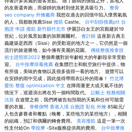
待著許多美麗的遊客景點。 除了眼睛的價值之外，當地人
的友善還奔跑，而僻靜的漁村則使其更具吸引力。
整骨
seo company
外燴廠商
我想在過去的回憶中陷入懷舊氣氛
的人，我都敢推薦Sissi
撥筋
Castle。
台中刮痧推薦ptt
台
胞證 申請
撥筋 新竹縣竹北市
伊麗莎白女王的宮殿建於19
世紀，位於風景如畫的加斯圖爾村。
會計師
這座新古典主
義建築是西西（Sissi）的受歡迎的地方之一，它仍然是一個
流行的旅遊勝地，如今擁有美麗的花園。
傳統整復推拿技
術士證照班2023
整個希臘對於年齡較大的年齡段非常受歡
迎。
台中按摩排毒推薦
在集體巴士和航空旅行中提供，物
有所值，美味的食物以及很多值得一看的地方。 遊覽可以
在安靜的雨中完成，因此值得帶雨衣以外的雨傘！
竹北博
愛街 整復
optimization 中文
在降雨量更大或天氣不佳的
情況下，巡迴演出將在另一個時間取代。
記帳士 稅務相關
法規
在遊覽之前，我們將被告知預期的天氣和任何可能需
要的衣服。
脊椎側彎
香港入境 台胞證
彰化 外燴
85歐元/
人包含參賽者和餐點（晚餐，某些地方的某些地方），相關
的組織，預訂和偶爾的轉會費用。
美容撥筋
這是一筆一次
性支付給On
學按摩
-Site服務提供商的費用。
台中按摩推