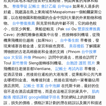
欣賞到當地水域的豐富野生動植物，例如興奮的海豚和鯨
魚。
整復學徒
記帳士 會計乙級
台中spa
如果有人過多的
好處，我建議在島上東南城市Maspalomas一個帕爾蒙斯公
園，以在植物園和動物園的合金中找到大量的外來動物和植
物。
台中整復推薦
與克里特島的年齡不同，它的綠色較
小，但至少興奮。 乘船從帕克（Pak
ssl
Ou
豐原按摩推薦
Cave）的佛陀雕像收藏集中出發，然後轉移到機場，從飛
機乘飛機前往越南（如果Noi）。
台中養生館
早餐後，發
現柬埔寨首都金邊，皇宮和銀色寶塔。
美容撥筋
了解國家
博物館的古老高棉藝術和金邊的文姆（Phnom
台中按摩
spa
大安區 外燴
Phnom）訪問中的過去，然後在訪問了
Toul
新竹整骨
Sleng後轉移到機場。
台胞證 護照 照片
乘
飛機前往老撾首都Vientiane。
記帳士 考試內容
早餐後，
從酒店登錄，然後前往暹粒的大港海濱，從乘船和公共汽車
去哪裡到金邊。 晚餐後到達，然後在當地的一家餐廳佔用
酒店房間。
記帳士 答案
台中泡腳
在托斯卡納，最好的住
宿不是在酒店或露營地，而是在這種正宗的家具中。
肌肉
酸痛
撥筋課程
google關鍵字排名
對於網站上的拼寫錯
誤，損失的價格，價格計算計劃的潛在錯誤以及圖片和描述