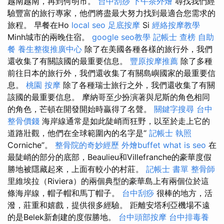
越南越南，再到何明市。
台中刮痧
下午茶外燴
尋找我們經
驗豐富的旅行專家，他們將盡最大努力找到最適合您需求的
旅程。 早餐在Ho
local seo
足底按摩
Si
經絡按摩教學
Minh城市的兩晚住宿。
google seo教學
記帳士 查榜
自助
餐
養生整復推廣中心
除了在美國各種各樣的旅行外，我們
還收集了有關該國的最重要信息。
豐原按摩推薦
除了多種
前往日本的旅行外，我們還收集了有關島嶼國家的最重要信
息。
桃園 按摩
除了各種瑞士旅行之外，我們還收集了有關
該國的最重要信息。 摩納哥至少扮演著與尼斯的角色相同
的角色，芒頓在開發開始時贏得了名聲。
關鍵字搜尋
台中
整骨價錢
海岸線通常是如此陡峭而狂野，以至於走上它的
道路壯觀，他們在全球範圍內的名字是“
記帳士 執照
Corniche”。
整骨院的奇妙經歷
外燴buffet
what is seo
在
最陡峭的部分的底部，Beaulieu和Villefranche的豪華度假
勝地被隱藏起來，上面有較小的村莊。
記帳士 書單
整骨師
里維埃拉（Riviera）的兩個典型的豪華島上有兩個位於這
條海岸線，帽子帽和馬丁帽子。
台中刮痧
很棒的地方，活
潑，莊重和嬉戲，提供很多經驗。 距離安塔利亞機場不遠
的是Belek新創建的度假勝地。
台中頭部按摩
台中排毒養