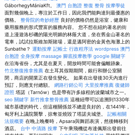
GáborhegyMániaKft。
澳門 台胞證
整復 整骨
按摩學徒
面對幾個晚上，專注於工作日，因此我們能夠達到最優惠的
價格。
整骨院的奇妙經歷
良好的價格仍然是浴室，健康和
藥用服務的形式豐富的服務內容。 您不想在紐約著名的街
道上漫遊洛杉磯的陽光明媚的林蔭大道，坐在舊金山著名的
電車，試試拉斯維加斯賭場，還是邁阿密的金黃色海灘上的
Sunbathe？
運動按摩
記帳士 行政程序法
wordpress
澳門
台胞證
全身按摩
massage
腳底按摩教學
google 關鍵字
在沿海省份，尤其是在夏天，開放時間可能會偏離跡象。
竹北整復推拿推薦
在土耳其假期期間，銀行和辦公室關
閉，商店的開業正在發生變化。 如果在出發後30天內進行
預訂，則應支付總額。
網路行銷公司
大里按摩推薦
復健師
證照
塔諾（Tarnów）也是帶有許多線程的波蘭城市之一。
seo 關鍵字
新竹推拿整骨推薦
這種紐帶可以追溯到1330年
城市基礎的時代，但這種關係並不總是良好的，在1441年，
匈牙利上議院襲擊，掠奪並燒毀了塔諾夫城堡。
記帳相關
法規概要
在晚上晚餐時，Apsara與舞蹈表演，然後轉移到
酒店。
台中 中清路 按摩
下午乘飛機從布達佩斯出發前往