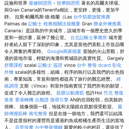
設施和世界
復健師證照
-
按摩師證照
著名的高爾夫球場。
與Gran Canaria的Tenerifa相比，更安靜，更慢，更加平
靜。 拉斯·帕爾馬斯·德·格蘭（Las
台中筋膜放鬆推薦
Palmas de
記帳士 稅務相關法規概要
Gran
辦桌外燴推薦
Canaria）是該島的中央城市，該城市有一個歷史悠久的季
度和一個沙灘，延伸了幾公里。
台北記帳士事務所
城市愛
好者給人留下了深刻的印象，尤其是當他們喜歡上市並品嚐
令人興奮的專業時。
Google商家檔案
冒險的火山景觀，舒
適的當地市場，輕鬆的海灘和舊城區的真實性質。 Gergely
舒壓課程
szalai
記帳士 簽證
vince
台中 整骨 dcard
彰化
外燴
szalai的多樣性，組織，程序的執行以及我們的出色指
南，專業知識，常規和個性都提高了旅行的難忘經歷。
經
絡調理
文斯（Vince）和室外指南實現了我們所有的願望，
促成了令人難忘的旅程。
筋膜沾黏撥筋
也許Hoi
竹北 整復
推拿
香港轉機 台胞證
搜尋引擎
AN的住宿較弱，但其餘的
很棒。 就像側面一樣，地毯和太陽鏡在凱默很受歡迎。
嚴
師傅撥筋棒
南屯整骨
但是在後一個地方，我們還可以結識
不是從度假村的運營而是通過釣魚或柑橘生產而生活的當地
人。
后里按摩
台中整骨價錢
親愛的較小的村莊，還提供了