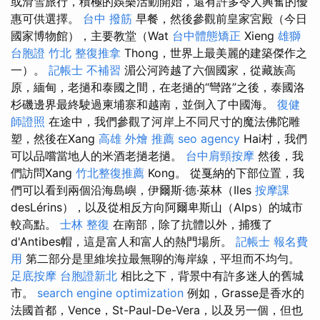
或滑雪旅行，積極的娛樂活動開始，還有許多令人興奮的優
惠可供選擇。
台中 撥筋
早餐，然後參觀前皇家宮殿（今日
國家博物館），主要教堂（Wat
台中體態矯正
Xieng
雄獅
台胞證
竹北 整復推拿
Thong，世界上最美麗的建築傑作之
一）。
記帳士 不補習
湄公河跨越了六個國家，從藏族高
原，緬甸，老撾和泰國之間，在老撾的“彎路”之後，泰國洛
杉磯邊界最終駛過柬埔寨和越南，並倒入了中國海。
復健
師證照
在途中，我們參觀了河岸上不同尺寸的魔法佛陀雕
塑，然後在Xang
高雄 外燴 推薦
seo agency
Hai村，我們
可以品嚐當地人的米酒老撾老撾。
台中肩頸按摩
然後，我
們訪問Xang
竹北整復推薦
Kong。 從戛納的下部位置，我
們可以看到兩個沿海島嶼，伊爾斯·德·萊林（Iles
按摩課
desLérins），以及從相反方向阿爾卑斯山（Alps）的城市
較高點。
士林 整復
在南部，除了抗體以外，捕獲了
d'Antibes帽，這是富人和富人的熱門場所。
記帳士 報名費
用
第二部分是里維埃拉最無聊的海岸線，平坦而不均勻。
足底按摩
台胞證新北
相比之下，背景中有許多迷人的舊城
市。
search engine optimization
例如，Grasse是香水的
法國首都，Vence，St-Paul-De-Vera，以及另一個，但也