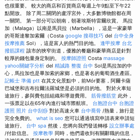
也很重要。 較大的商店和百貨商店每週上午9點至下午22
點開放。 除了周二關閉的盧浮宮外，大多數博物館都在周
一關閉。 第一部分可以朝南，朝著埃斯特雷爾欣賞。 馬拉
加（Malaga）以南是馬貝拉（Marbella），這是一家豪華
的哥斯達黎加索爾（Costa
google 搜尋技巧
del
台中全身
按摩推薦
Sol），這是富人的熱門目的地。
逢甲按摩
台北
撥筋課程
該市的狹窄街道，優雅的餐廳和豪華商店是針對
較厚的錢包量身定制的。
按摩師證照
Costa
massage
yahoo關鍵字分析
del
精誠路 整復 台中
Sol是馬拉加的中
心，馬拉加也是畢加索的家鄉，也是著名的葡萄酒生產區。
記帳士 準備 ptt
在其文化景點中，前Mór要塞，阿爾卡薩
巴城堡和吉布拉爾法羅城堡是必須的目的地。 對於火車短
途旅行，參與費包括組織和導遊費用。
筋骨撥筋堂
此外，
一張票足以在65年內進行城市際航班。
台胞證台中
台胞證
護照 照片
台中刮痧
對於高速火車
台中喬骨
/熱量，旅行是
完全免費的。
what is seo
您可以通過填寫申請表來申請短
途旅行。
台中 spa
然後，您將向我們發送轉移
設立辦事處
/付款信息。
按摩教學
同時，他們還收到有關辭職的信息，