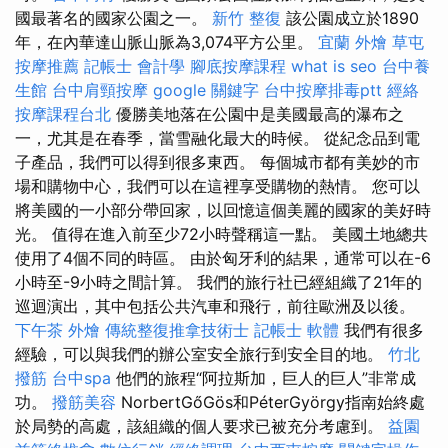
國最著名的國家公園之一。
新竹 整復
該公園成立於1890
年，在內華達山脈山脈為3,074平方公里。
宜蘭 外燴
草屯
按摩推薦
記帳士 會計學
腳底按摩課程
what is seo
台中養
生館
台中肩頸按摩
google 關鍵字
台中按摩排毒ptt
經絡
按摩課程台北
優勝美地落在公園中是美國最高的瀑布之
一，尤其是在春季，當雪融化最大的時候。 從紀念品到電
子產品，我們可以得到很多東西。 每個城市都有美妙的市
場和購物中心，我們可以在這裡享受購物的熱情。 您可以
將美國的一小部分帶回家，以回憶這個美麗的國家的美好時
光。 值得在進入前至少72小時聲稱這一點。 美國土地總共
使用了4個不同的時區。 由於匈牙利的結果，通常可以在-6
小時至-9小時之間計算。 我們的旅行社已經組織了21年的
巡迴演出，其中包括公共汽車和飛行，前往歐洲及以後。
下午茶 外燴
傳統整復推拿技術士
記帳士 軟體
我們有很多
經驗，可以與我們的辦公室安全旅行到安全目的地。
竹北
撥筋
台中spa
他們的旅程“阿拉斯加，巨人的巨人”非常成
功。
撥筋美容
NorbertGőGös和PéterGyörgy指南始終處
於局勢的高處，該組織的個人要求已被充分考慮到。
益園