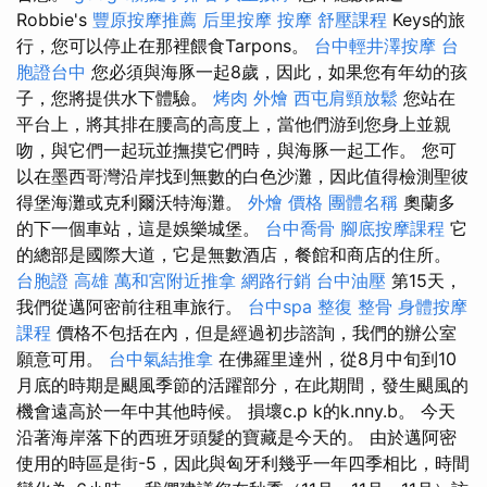
Robbie's
豐原按摩推薦
后里按摩
按摩
舒壓課程
Keys的旅
行，您可以停止在那裡餵食Tarpons。
台中輕井澤按摩
台
胞證台中
您必須與海豚一起8歲，因此，如果您有年幼的孩
子，您將提供水下體驗。
烤肉 外燴
西屯肩頸放鬆
您站在
平台上，將其排在腰高的高度上，當他們游到您身上並親
吻，與它們一起玩並撫摸它們時，與海豚一起工作。 您可
以在墨西哥灣沿岸找到無數的白色沙灘，因此值得檢測聖彼
得堡海灘或克利爾沃特海灘。
外燴 價格
團體名稱
奧蘭多
的下一個車站，這是娛樂城堡。
台中喬骨
腳底按摩課程
它
的總部是國際大道，它是無數酒店，餐館和商店的住所。
台胞證 高雄
萬和宮附近推拿
網路行銷
台中油壓
第15天，
我們從邁阿密前往租車旅行。
台中spa
整復 整骨
身體按摩
課程
價格不包括在內，但是經過初步諮詢，我們的辦公室
願意可用。
台中氣結推拿
在佛羅里達州，從8月中旬到10
月底的時期是颶風季節的活躍部分，在此期間，發生颶風的
機會遠高於一年中其他時候。 損壞c.p k的k.nny.b。 今天
沿著海岸落下的西班牙頭髮的寶藏是今天的。 由於邁阿密
使用的時區是街-5，因此與匈牙利幾乎一年四季相比，時間