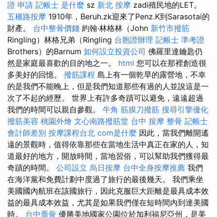
證 申請
記帳士 是什麼
sz
新北 按摩
zadi殖民地的LET。
五權路按摩
1910年，Beruh.zk迎來了Penz.K到Sarasotai的
財產。
台中整骨價錢
約翰·林格林（John
新竹市撥筋
Ringling）林格兄弟（Ringling
台胞證辦理
記帳士 準考證
Brothers）的Barnum
如何設立投資公司
佛羅里達鑰匙仍
然是家庭最喜歡的目的地之一。
html
您可以在那裡創造很
多美好的回憶。
撥筋課程
島上有一個乾旱的露營地，不幸
的是我們不能晚上，但是我們知道那些有過的人並說這是一
次了不起的經歷。 世界上有許多奇蹟可以避免，遠遠超過
我們的時間可以親自參觀。
牛角 筋膜刀撥筋
搜尋引擎優化
撥筋美容
桃園外燴
文心南路撥筋堂
台中 按摩 整骨
記帳士
會計師差別
按摩課程台北
com是什麼
因此，當我們離開遙
遠的景觀時，值得依靠那些在當地生活中真正在家的人，知
道最好的地方，開放時間，當地習俗，可以幫助我們獲得最
奇蹟的時間。
公司設立
烏日按摩
台中全身按摩推薦
我們
在海洋黨和免費計劃中度過了旅行的最後幾天。 我們乘坐
美國國內航班在該國旅行，因此克服巨大距離是最具成本效
益的最具成本效益，尤其是如果我們僅在短時間內到達美國
時。
台中喬骨
優勝美地國家公園位於加利福尼亞州，是美