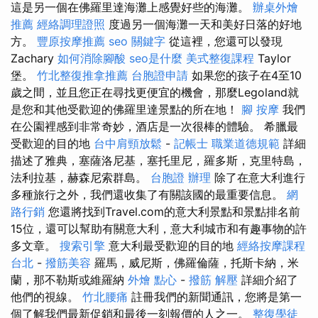
這是另一個在佛羅里達海灘上感覺好些的海灘。
辦桌外燴
推薦
經絡調理證照
度過另一個海灘一天和美好日落的好地
方。
豐原按摩推薦
seo 關鍵字
從這裡，您還可以發現
Zachary
如何消除腳酸
seo是什麼
美式整復課程
Taylor
堡。
竹北整復推拿推薦
台胞證申請
如果您的孩子在4至10
歲之間，並且您正在尋找更便宜的機會，那麼Legoland就
是您和其他受歡迎的佛羅里達景點的所在地！
腳 按摩
我們
在公園裡感到非常奇妙，酒店是一次很棒的體驗。 希臘最
受歡迎的目的地
台中肩頸放鬆
-
記帳士 職業道德規範
詳細
描述了雅典，塞薩洛尼基，塞托里尼，羅多斯，克里特島，
法利拉基，赫森尼索群島。
台胞證 辦理
除了在意大利進行
多種旅行之外，我們還收集了有關該國的最重要信息。
網
路行銷
您還將找到Travel.com的意大利景點和景點排名前
15位，還可以幫助有關意大利，意大利城市和有趣事物的許
多文章。
搜索引擎
意大利最受歡迎的目的地
經絡按摩課程
台北
-
撥筋美容
羅馬，威尼斯，佛羅倫薩，托斯卡納，米
蘭，那不勒斯或維羅納
外燴 點心
-
撥筋 解壓
詳細介紹了
他們的視線。
竹北腰痛
註冊我們的新聞通訊，您將是第一
個了解我們最新促銷和最後一刻報價的人之一。
整復學徒