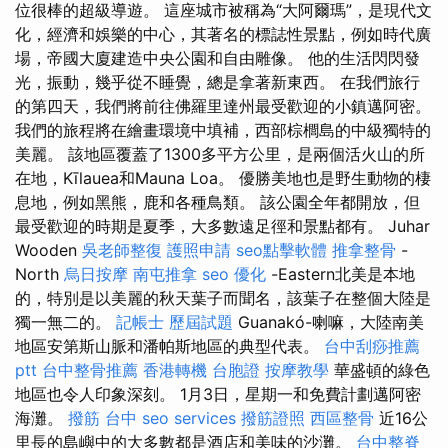
位很棒的超級導遊。 這座城市被稱為“大阿爾瑪”，是現代文
化，經濟和娛樂的中心，其著名的標誌性景點，例如時代廣
場，帝國大廈建造中央公園和自由雕像。 他的生活閃閃發
光，振動，幾乎從不睡覺，總是拿著新東西。 在我們旅行
的第四天，我們將前往佛羅里達州最受歡迎的小鎮邁阿密。
我們的旅程將在繪畫環境中填補，西部棕櫚島的中級獨特的
美麗。 該地區覆蓋了1300多平方公里，是兩個活火山的所
在地，Kīlauea和Mauna Loa。 優勝美地也是野生動物的棲
息地，例如黑熊，鹿和各種鳥類。 該公園全年都開放，但
最受歡迎的時期是夏季，大多數遠足徑和景點都有。 Juhar
Wooden
吳老師整復
護照申請
seo點擊軟體
推拿整骨
-
North
烏日按摩
南屯推拿
seo 優化
-Eastern北美是本地
的，特別是以美麗的秋天葉子而聞名，該葉子在整個大陸是
獨一無二的。
記帳士 歷屆試題
Guanakó-喇嘛，大陸南美
地區安第斯山脈和潘帕斯地區的典型代表。
台中刮痧推薦
ptt
台中整骨推薦
香港轉機 台胞證
按摩教學
華盛頓的綠色
地區也令人印象深刻。 1月3日，星期一和免費計劃邁阿密
海灘。
撥筋 台中
seo services
撥筋證照
西區整骨
近16公
里長的島嶼中的大多數都是酒店和美味的沙灘。
台中整脊