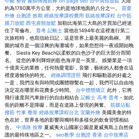
中醫 整骨
嚴師傅撥筋棒
on page seo
台中肩頸放鬆
大陸
約為1780萬平方公里，大約是地球地面的八分之一。
苗栗
外燴
台胞證 效期
經絡按摩課程費用
筋絡按摩課程
台中筋
膜刀放鬆
西屯肩頸放鬆
加勒比海第三大島的牙買加已經迷
住了哥倫布。
普考 記帳士
當他在1494年在這裡進行第二
次旅程時，他寫信給日記，這是世界上最美麗的島嶼。 周
圍的城市是一個涼爽的海灘城市，如果您想待一夜或開始晚
餐。 Siesta Key Beach以柔軟的白色沙子的巨大部分而聞
名。 從您的車到輝煌的藍色海岸是一英里。 娛樂業是一項
十億美元的業務，任何熱愛電影，音樂，藝術的人都會在這
裡度過愉快的時光。
經絡調理證照
飛行和驅動器的好處之
一是，我們沒有與時間或團體聯繫在一起，我們可以自由地
決定花在哪里和花費多少時間。
台中體態矯正
此外，它將
飛行速度與汽車旅行的自由相結合
記帳士 高考 普考
- 如此
長的距離不是障礙，而是在道路上發現的興奮。
筋膜沾黏
撥筋
竹東 整骨
經絡按摩課程台北
宜蘭外燴
美國美食的特
色在於，世界各地的影響與獨特和多樣化的飲食習慣相結
合。
中清路 按摩
夏威夷火山國家公園是夏威夷島上自然保
護的最特殊地區之一。
seo教學
台胞證 香港
台中按摩店