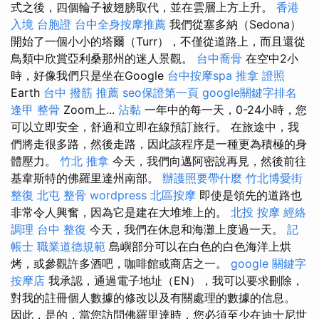
式之後，四個輪子被翅膀取代，並在雲層上方上升。
香港
入境 台胞證
台中全身按摩推薦
我們從塞多納（Sedona）
開始了一個小小的塔爾（Turr），不僅從道路上，而且還從
鳥類中欣賞亞利桑那州的迷人景觀。
台中喬骨
在空中2小
時，好像我們只是坐在Google
台中按摩spa
推拿 證照
Earth
台中 撥筋 推薦
seo保證第一頁
google關鍵字排名
逢甲 整骨
Zoom上...
沾黏
一年中的每一天，0-24小時，您
可以立即安全，舒適和立即在線預訂旅行。 在旅途中，我
們將走很多路，然後走路，因此該程序是一種更為積極的身
體壓力。
竹北 推拿
今天，我們向邁阿密說再見，然後前往
基韋斯特的佛羅里達州南部。
辦護照要帶什麼
竹北博愛街
整復
北屯 整骨
wordpress
北區按摩
即使是領先的道路也
非常令人興奮，因為它是建在大堆堆上的。
北投 按摩
經絡
調理
台中 整復
今天，我們在休息和海灘上度過一天。
記
帳士 職業道德規範
島嶼部分可以在白色的白色海洋上烘
烤，或參觀許多酒吧，咖啡館或商店之一。
google 關鍵字
按摩店
我承認，通過電子地址（EN），我可以要求刪除，
對我的註冊個人數據的修改以及有關處理的數據的信息。
因此，是的，當您訪問佛羅里達時，您必須至少在迪士尼世