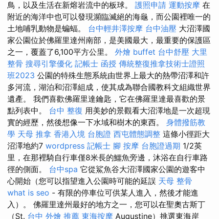
鳥，以及生活在新熔岩流中的板球。
護照申請
運動按摩
在
附近的海洋中也可以發現瀕臨滅絕的海龜，而公園裡唯一的
土地哺乳動物是蝙蝠。
台中輕井澤按摩
台中油壓
大沼澤國
家公園位於佛羅里達州南部，是美國最大，最重要的保護區
之一，覆蓋了6,100平方公里。
外燴 buffet
台中舒壓
大里
整骨
搜尋引擎優化
記帳士 函授
傳統整復推拿技術士證照
班2023
公園的特殊生態系統由世界上最大的熱帶沼澤和許
多河流，湖泊和沼澤組成，使其成為聯合國教科文組織世界
遺產。 我們喜歡佛羅里達鑰匙，它在佛羅里達最喜歡的景
點列表中。
台中 整復
用美妙的景觀看大沼澤地是一次超現
實的經歷，然後想像一下水域和樹木的東西。
身體撥筋教
學
天母 推拿
香港入境 台胞證
西屯體態調整
這條小徑距大
沼澤地約7
wordpress
記帳士
腳 按摩
台胞證過期
1/2英
里，在那裡騎自行車僅8米長的鱷魚旁邊，沐浴在自行車路
徑的側面。
台中spa
它從鯊魚谷大沼澤國家公園的遊客中
心開始（您可以指望進入公園時可能的延誤
天母 整骨
what is seo
- 有限的停車位可供某人進入，然後才能進
入）。 佛羅里達州最好的地方之一，您可以在聖奧古斯丁
（St.
台中 外燴 推薦
東海按摩
Augustine）挑選東海岸