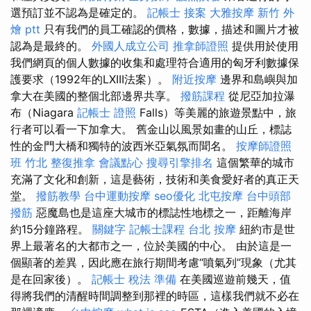
選預訂並不認為是確定的。
記帳士 接案
大雅按摩
新竹 外
燴 ptt
只有我們的員工確認的價格，數據，描述和圖片才被
認為是最終的。
外國人成立公司
推拿師證照
提供用於使用
我們網頁的個人數據的收集和處理符合適用的匈牙利數據保
護要求（1992年的LXIII法案）。
附近按摩
邊界和島嶼與加
拿大在美國的整個北部邊界共享。
撥筋課程
從尼亞加拉瀑
布（Niagara
記帳士 證照
Falls）等美麗的旅遊景點中，旅
行者可以看一下加拿大。 舊金山以風景如畫的山丘，標誌
性的金門大橋和獨特的波西米亞氣氛而聞名。
按摩師證照
班
竹北 整復推拿
會議點心
搜尋引擎排名
這個繁華的城市
充滿了文化和創新，這是藝術，技術和美食愛好者的真正天
堂。
撥筋教學
台中運動按摩
seo優化
北屯按摩
台中頭部
撥筋
惡魔島也是這座大城市的標誌性地標之一，距離海岸
約15分鐘路程。
關鍵字
記帳士課程 台北
按摩
紐約市是世
界上最著名的大都市之一，位於美國的中心。 由於這是一
個顯著的差異，因此應在旅行期間考慮“噴氣列”現象（尤其
是在回家後）。
記帳士 稅法 準備
在美國巡遊前幾天，值
得將我們的清醒時間調整到那裡的時區，這樣我們就不必在