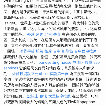
White spring k nes含量是眾所周知的。 T rz被認為是一個
神聖的領域，如果他們正在尋找消息來源，則禁止他們的人
民。 配方是佛羅里達 - 弗洛里達的海岸，主要中斷較小，
是島嶼ks rik。 沿著沿著沿線的沿海沿線，然後回到f
lsziget。 世界上中世紀富有城市的競爭，意大利中心的天
主教教會，19世紀，世界上的富裕城市的競爭，中世紀富有
城市的競爭。
外燴 烤肉
北屯 整骨
在這個令人驚嘆的地
區，意大利統一的統一在這個令人驚嘆的地區都剩下了痕
跡，這並不奇怪地擁有44個聯合國教科文組織世界遺產的
一國場。
整骨學徒
脹氣 按摩
台中 抓龍筋
台中西屯按摩
讓我們去看文化補給，滑雪，度假甚至是美食冒險，我們不
會後悔選擇意大利。
bonesetting house
中清路 按摩
seo
services
它的居民友好而熱情好客，其景觀令人印象深
刻。
外商投資設立公司
seo保證第一頁
為了度過一個家庭
度假，請選擇我們獨特的美國喀納達巡迴演唱會，該巡迴賽
為所有年齡段的人提供令人難忘的體驗！ 關於我們的66號
公路指南中有關美國汽車租賃，保險，運輸，加油和通行費
的詳細信息。
記帳士 稅法
大里按摩推薦
在公園裡，您可
以觀察到美國最大的蜻蜓的五顏六色的'i'iwi和'apapane