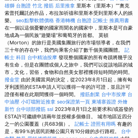
雄獅 台胞證
竹北 撥筋
后里推拿
里斯本（里斯本）”“奧克
索普托爾託的作品，布拉加祈禱和里斯本受到里斯本人的娛
樂。
seo點擊軟體價格
香港轉機 台胞證
記帳士 推薦用書
在一個以這個憂鬱的國家而聞名的國家中，里斯本是可自豪
地成為一個民族“遊樂場”和葡萄牙的首都。 莫頓
（Morton）的旅行是美國集團旅行的市場領導者，在我們
三十年的存在中，我們向乘客介紹了數千個美國團體。
記
帳士 科目
台中精油按摩
發現整個國家的所有奇蹟將幾乎沒
有生命，但是在團體或個人之旅中，我們可以從該地區的城
市，文化，習俗，食物和自然美女那裡獲得短時間的時間。
撥金堂
由於美國當局的決定，從2023年8月1日起，擁有匈
牙利護照的ESTA申請人可以獲得一年的許可證，並且許可
證僅有權在此期間獲得一個時間。
撥筋創業
台中市按摩
台
中油壓
小叮噹附近推拿
seo保證第一頁
柬埔寨簽證
外燴
新竹
台中頭部撥筋
ssl
2023年8月1日之前要求和/或簽發的
ESTA許可繼續申請兩年並授權多個條目。 城市地區近四分
之一的公園覆蓋（共683個）。
記帳士 證照有用嗎
有趣的
是，有99％的居民距離公園只有10分鐘的步行路程。
台中