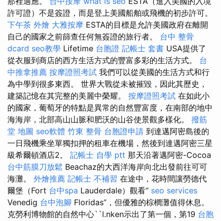
那裡適應。
台中按摩
what is seo
ESTA（進入美國的入境
許可證）不是簽證，而是登上美國船舶或飛機的初步許可。
下午茶 外燴
大雅按摩
ESTA的目標是允許美國政府在離開
自己的國家之前篩查任何無簽證的旅行者。
台中 整骨
dcard
seo教學
Lifetime
台胞證
記帳士 套書
USA提供了
從衣服到商店的西方生活方式的豐富多彩的生活方式。
台
中推拿推薦
按摩證照考試
我們可以從美國的生活方式和行
為中學到很多東西。 世界大戰從未被摧毀，因此其歷史，
建築記憶在其完整的美麗中榮耀。
按摩證照考試
在如此小
的國家，葡萄牙的特點是異常的自然豐富度，在南部的地中
海海岸，北部高山山脈和肥沃的山谷使景觀多樣化。
撥筋
堂 地圖
seo軟體
竹東 整骨
台胞證申請
到達邁阿密島後的
一日飛機乘坐單獨扣押的租車在機場，然後到達邁阿密三星
級希爾頓酒店2。
記帳士 自學 ptt
那天沿著邁阿密-Cocoa
台中筋膜刀放鬆
Beachaz的大西洋海岸向北出發前往可可
海灘。
外燴推薦
記帳士 不補習
在途中，花時間讓勞德代
爾堡（Fort
台中spa
Lauderdale）觀看“
seo services
Venedig
台中泡腳
Floridas”，但優雅的棕櫚灘值得休息。
克勞利博物館的自然中心``l.nken示出了第一個，第19
台胞