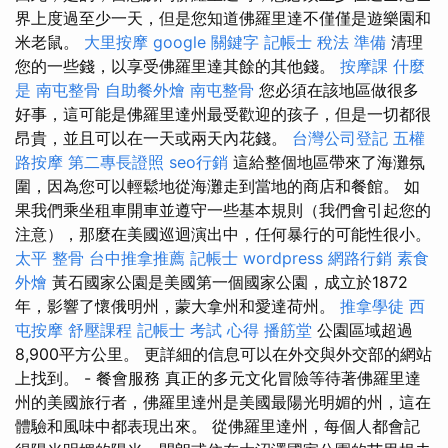
界上度過至少一天，但是您知道佛羅里達不僅僅是遊樂園和
米老鼠。
大里按摩
google 關鍵字
記帳士 稅法 準備
清理
您的一些錢，以享受佛羅里達其餘的其他錢。
按摩課
什麼
是
南屯整骨
自助餐外燴
南屯整骨
您必須在該地區做很多
好事，這可能是佛羅里達州最受歡迎的孩子，但是一切都很
昂貴，並且可以在一天或兩天內花錢。
台灣公司登記
五權
路按摩
第二專長證照
seo行銷
這給整個地區帶來了海灘氛
圍，因為您可以輕鬆地從海灘走到當地的商店和餐館。 如
果我們乘坐租車開車並遵守一些基本規則（我們會引起您的
注意），那麼在美國巡迴演出中，任何暴行的可能性很小。
太平 整骨
台中推拿推薦
記帳士
wordpress
網路行銷
素食
外燴
黃石國家公園是美國第一個國家公園，成立於1872
年，影響了懷俄明州，蒙大拿州和愛達荷州。
推拿學徒
西
屯按摩
舒壓課程
記帳士 考試 心得
播筋堂
公園區域超過
8,900平方公里。 更詳細的信息可以在外交與外交部的網站
上找到。 - 餐會服務 真正的多元文化冒險等待著佛羅里達
州的美國旅行者，佛羅里達州是美國最陽光明媚的州，這在
體驗和風味中都表現出來。 從佛羅里達州，每個人都會記