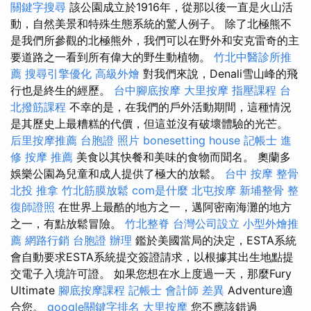
關鍵字搜尋
該公園成立於1916年，從那以後一直是火山活
動，自然美景和特殊生態系統的驚人例子。 除了北極熊不
是我們所參觀的北極熊外，我們可以在野外和安克雷奇的主
要道路之一看到所有偉大的野生動植物。
竹北中醫診所推
薦
搜尋引擎優化
高級外燴
對我們來說，Denali雪山峰的飛
行也是終生的經歷。
台中腳底按摩
大里按摩
指壓課程
台
北撥筋課程
不幸的是，在我們的戶外活動期間，這種情況
是其歷史上最糟糕的代價，但這並沒有破壞體驗的光芒。
后里按摩推薦
台胞證 照片
bonesetting house
記帳士 進
修
按摩 推薦
美食以其快餐和美味的食物而聞名。 奧蘭多
娛樂公園為兒童和成人提供了極大的放鬆。
台中 按摩 整骨
北投 推拿
竹北筋膜放鬆
com是什麼
北屯按摩
新埔整骨
整
復師證照
在世界上最酷的地方之一，邁阿密南海灘的地方
之一，有點放鬆冒險。
竹北整脊
台灣公司設立
小型外燴推
薦
網路行銷
台胞證 辦理
鑑於美國當局的決定，ESTA系統
會自動要求ESTA系統提交簽證請求，以根據其出生地點提
交電子入境許可證。 如果您想在水上度過一天，那麼Fury
Ultimate
腳底按摩課程
記帳士 會計師 差異
Adventure適
合您。
google關鍵字排名
大里按摩
您不應該錯過