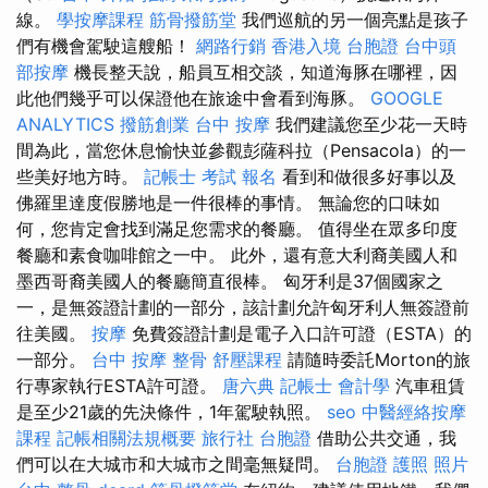
線。
學按摩課程
筋骨撥筋堂
我們巡航的另一個亮點是孩子
們有機會駕駛這艘船！
網路行銷
香港入境 台胞證
台中頭
部按摩
機長整天說，船員互相交談，知道海豚在哪裡，因
此他們幾乎可以保證他在旅途中會看到海豚。
GOOGLE
ANALYTICS
撥筋創業
台中 按摩
我們建議您至少花一天時
間為此，當您休息愉快並參觀彭薩科拉（Pensacola）的一
些美好地方時。
記帳士 考試 報名
看到和做很多好事以及
佛羅里達度假勝地是一件很棒的事情。 無論您的口味如
何，您肯定會找到滿足您需求的餐廳。 值得坐在眾多印度
餐廳和素食咖啡館之一中。 此外，還有意大利裔美國人和
墨西哥裔美國人的餐廳簡直很棒。 匈牙利是37個國家之
一，是無簽證計劃的一部分，該計劃允許匈牙利人無簽證前
往美國。
按摩
免費簽證計劃是電子入口許可證（ESTA）的
一部分。
台中 按摩 整骨
舒壓課程
請隨時委託Morton的旅
行專家執行ESTA許可證。
唐六典
記帳士 會計學
汽車租賃
是至少21歲的先決條件，1年駕駛執照。
seo
中醫經絡按摩
課程
記帳相關法規概要
旅行社 台胞證
借助公共交通，我
們可以在大城市和大城市之間毫無疑問。
台胞證 護照 照片