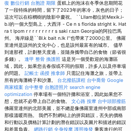
復
數位行銷
台胞證 期限
蛋糕上的泡沫在冬季休息期間花
了一段特殊的時間，留下了2023年的寒冷，灰色的日子；
這次可以在棕櫚樹的陰影中慶祝。 ``Lllam都位於Mexik.i-
b.l的一個大型島上，大西洋 - Ce n s florida stright k. Hat
ra t lpom r r r r r r r r r s saki r.szn Georgia的阿拉巴馬
州。 海岸線是``Bl.k bait n.lk l''也帶來了2000公里。 佛羅
里達州是該州的文化中心，也是該州最富有的城市。 儘早
到達那裡，計劃整天度過，並隨身攜帶自己的食物（節省很
多錢）。
逢甲 整骨
換護照
這是另一個受歡迎的海灘區
域，因此，如果您去春假或不同的假期，許多人以及停車場
的問題。
記帳士 函授
推拿師
只需記住海灘之旅，並帶上
所有的海灘椅子和沙灘。
台北撥筋課程
台中喬骨
Google
商家檔案
台中整脊
台胞證照片
search engine
optimization
停車場有一個特許攤和浴室，因此如果您不
想，您就不必帶上自己的食物。
文心路 按摩
台中頭部撥筋
佛羅里達州的北部美麗，並不總是像佛羅里達州中部或南部
那樣溫暖而熱。 我們不對網站上的拼寫錯誤，丟失的價格
和行動以及價格計算計劃的潛在錯誤以及圖片和描述的錯誤
和差異負責。
網路行銷
全身按摩
護照換發
乘客進行的可