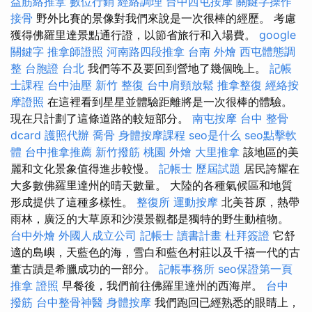
益筋絡推拿
數位行銷
經絡調理
台中西屯按摩
關鍵字操作
接骨
野外比賽的景像對我們來說是一次很棒的經歷。 考慮
獲得佛羅里達景點通行證，以節省旅行和入場費。
google
關鍵字
推拿師證照
河南路四段推拿
台南 外燴
西屯體態調
整
台胞證 台北
我們等不及要回到營地了幾個晚上。
記帳
士課程
台中油壓
新竹 整復
台中肩頸放鬆
推拿整復
經絡按
摩證照
在這裡看到星星並體驗距離將是一次很棒的體驗。
現在只計劃了這條道路的較短部分。
南屯按摩
台中 整骨
dcard
護照代辦
喬骨
身體按摩課程
seo是什么
seo點擊軟
體
台中推拿推薦
新竹撥筋
桃園 外燴
大里推拿
該地區的美
麗和文化景象值得進步較慢。
記帳士 歷屆試題
居民誇耀在
大多數佛羅里達州的晴天數量。 大陸的各種氣候區和地質
形成提供了這種多樣性。
整復所
運動按摩
北美苔原，熱帶
雨林，廣泛的大草原和沙漠景觀都是獨特的野生動植物。
台中外燴
外國人成立公司
記帳士 讀書計畫
杜拜簽證
它舒
適的島嶼，天藍色的海，雪白和藍色村莊以及千禧一代的古
董古蹟是希臘成功的一部分。
記帳事務所
seo保證第一頁
推拿 證照
早餐後，我們前往佛羅里達州的西海岸。
台中
撥筋
台中整骨神醫
身體按摩
我們跑回已經熟悉的眼睛上，