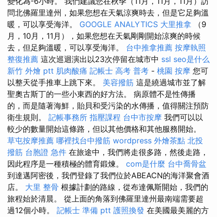
變化為-6小時。 我們建議您在秋季（11月，11月，11月）訪
問北佛羅里達州，如果您想在天氣涼爽時去，但是它足夠溫
暖，可以享受海洋。
GOOGLE ANALYTICS
大里推拿
（9
月，10月，11月），如果您想在天氣剛剛開始涼爽的時候
去，但足夠溫暖，可以享受海洋。
台中推拿推薦
按摩執照
整復推薦
這次巡迴演出以23次停留在城市中
ssl
seo是什么
新竹 外燴 ptt
肌肉酸痛
記帳士 高考 普考
-
桃園 按摩
您可
以整天從手推車上跳下來。
美容撥筋
這是繞過城市並了解
聖奧古斯丁的一些小東西的好方法。 病原體不是性傳播
的，而是隨著海鮮，貽貝和受污染的水傳播，值得關注預防
衛生規則。
記帳事務所
指壓課程
台中市按摩
我們可以以
較少的數量開始這條路，但以其他價格和其他服務開始。
草屯按摩推薦
哪裡找台中撥筋
wordpress
外燴茶點
北投
撥筋
台胞證 急件
在旅途中，我們將走很多路，然後走路，
因此程序是一種積極的體育鍛煉。
com是什麼
台中喬骨盆
到達邁阿密後，我們登錄了我們位於ABEACN的海洋聚會酒
店。
大里 整骨
根據計劃的路線，從布達佩斯開始，我們的
旅程始於清晨。 從上面的角落到佛羅里達州最南端需要超
過12個小時。
記帳士 準備 ptt
護照換發
在美國最美麗的方