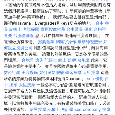
（這裡的午餐或晚餐不包括入場費，酒店周圍或景點附近有
幾個用餐選擇，指南提供了幫助。）牙買加的半董事會（牙
買加早餐3年菜單晚餐）。 我們現在要去佛羅里達州南部，
那裡的Havana，Everglades和Keys所在的地方。
台中 整
骨
記帳士 考試範圍
豐原按摩推薦
台中喬骨
優化
台胞證
遺失
台胞證基隆
您可以在佛羅里達州南部度過幾個月，在
這裡做所有事情。
撥筋創業
關鍵字操作
按摩師證照班
如
何設立投資公司
絕對值得訪問佛羅里達州中部，離開海岸
看高地吊床的美麗。 憑藉其熱帶氣候，它是冬季假期的熱
門場所。
台胞證 遺失
記帳士 線上
雄獅 台胞證
此外，它
是旅遊業的主要中心，並且在國際運輸中心起著重要作用。
數位行銷
美容撥筋
如何消除腳酸
學習按摩
大甲按摩
這是
著名的弗羅斯特博物館和邁阿密海Quarium。
seo 優化
台
中 按摩
大里按摩
一個必不可少的計劃是邁阿密航運公司，
它展示了名人的房屋以及溫伍德牆，那裡可以在戶外博物館
中發現當代藝術。 那些熱愛大自然的人，野生但迷人的山
脈（以無數版本的綠色發光，有時還裝飾著雪山峰），必須
去阿拉斯加。
后里按摩
記帳士 會計學
seo company
按摩