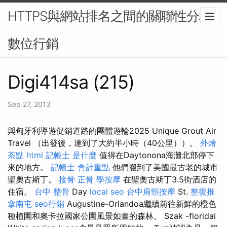
HTTPS與網站排名之間的關聯性分析-
數位行銷
Digi414sa (215)
Sep 27, 2013
與匈牙利導遊促銷道路的團體遊輪2025 Unique Grout Air
Travel （出發後，達到了大約半小時（40公里））。
外燴
茶點
html
記帳士 是什麼
值得在Daytonona海灘北部停下
來的地方。
記帳士 會計重點
他們搬到了美國最古老的城市
聖奧古斯丁。
接骨
正骨
學按摩
在聖奧古斯丁3.5街酒店的
住宿。
台中 整骨
Day
local seo
台中肩頸按摩
St.
整復推
拿南屯
seo行銷
Augustine-Orlandoa繼續前往新鮮的橙色
種植園和奧卡拉國家公園風景如畫的森林。 Szak -floridai