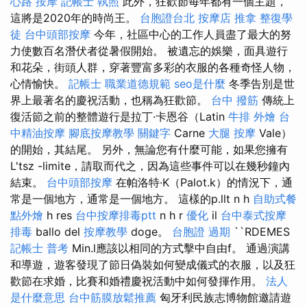
心路 按摩
記帳士 執照
此外，狂歡節每年都有一個主題，
這將是2020年的時尚王。
台胞證台北
按摩店
推拿
整復學
徒
台中頭部按摩
今年，社區中心的工作人員盡了最大的努
力使數百名潛伏者從暑假開始。 被遺忘的娛樂，面具遊行
和花朵，街頭人群，穿著豐富多彩的衣服的各種奇怪人物，
心情愉快。
記帳士 職業道德規範
seo是什麼
冬季告別是世
界上最著名的慶祝活動，也稱為狂歡節。
台中 撥筋
傳統上
復活節之前的整體遊行是拉丁·卡恩谷（Latin
牛排 外燴
台
中精油按摩
腳底按摩教學
關鍵字
Carne
大腿 按摩
Vale）
的開始，其結尾。 另外，無論您有什麼可能，如果您擁有
L'tsz -limite，請取而代之，因為這些事件可以在幾秒鐘內
結束。
台中頭部按摩
在帕洛特·K（Palot.k）的情況下，通
常是一個地方，通常是一個地方。 這樣的p.llt n h
自助式餐
點外燴
h res
台中按摩排毒ptt
n h r
優化
il
台中泰式按摩
排毒
ballo del
按摩教學
doge。
台胞證 過期
``RDEMES
記帳士 普考
Min.l應該以相同的方式擊中自由f。 通過演講
和導遊，遊客發現了節日偽裝如何變成儀式的衣服，以及狂
歡節在求婚，比賽和婚禮慶祝活動中如何發揮作用。
法人
是什麼意思
台中筋膜放鬆推薦
匈牙利民族志博物館邀請遊