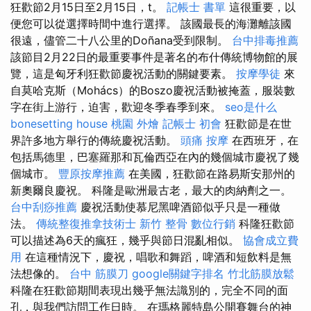
狂歡節2月15日至2月15日，t。
記帳士 書單
這很重要，以
便您可以從選擇時間中進行選擇。 該國最長的海灘離該國
很遠，儘管二十八公里的Doñana受到限制。
台中排毒推薦
該節目2月22日的最重要事件是著名的布什傳統博物館的展
覽，這是匈牙利狂歡節慶祝活動的關鍵要素。
按摩學徒
來
自莫哈克斯（Mohács）的Boszo慶祝活動被掩蓋，服裝數
字在街上游行，迫害，歡迎冬季春季到來。
seo是什么
bonesetting house
桃園 外燴
記帳士 初會
狂歡節是在世
界許多地方舉行的傳統慶祝活動。
頭痛 按摩
在西班牙，在
包括馬德里，巴塞羅那和瓦倫西亞在內的幾個城市慶祝了幾
個城市。
豐原按摩推薦
在美國，狂歡節在路易斯安那州的
新奧爾良慶祝。 科隆是歐洲最古老，最大的肉納劑之一。
台中刮痧推薦
慶祝活動使慕尼黑啤酒節似乎只是一種做
法。
傳統整復推拿技術士
新竹 整骨
數位行銷
科隆狂歡節
可以描述為6天的瘋狂，幾乎與節日混亂相似。
協會成立費
用
在這種情況下，慶祝，唱歌和舞蹈，啤酒和短飲料是無
法想像的。
台中 筋膜刀
google關鍵字排名
竹北筋膜放鬆
科隆在狂歡節期間表現出幾乎無法識別的，完全不同的面
孔，與我們訪問工作日時。 在瑪格麗特島公開賽舞台的神