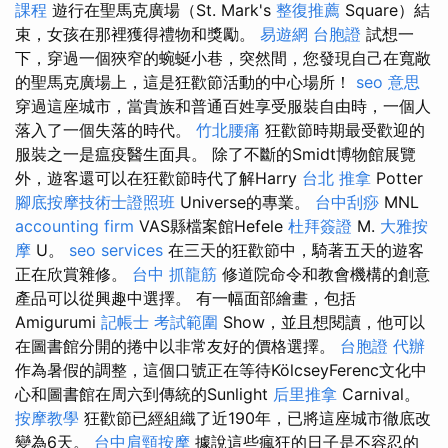
課程
遊行在聖馬克廣場（St. Mark's
整復推薦
Square）結
束，女孩在那裡獲得禮物和獎勵。
易遊網 台胞證
試想一
下，穿過​​一個狹窄的蜿蜒小巷，突然間，您發現自己在寬敞
的聖馬克廣場上，這是狂歡節活動的中心場所！
seo 意思
穿過這座城市，當貴族和普通百姓享受服裝自由時，一個人
落入了一個失落的時代。
竹北腰痛
狂歡節時期最受歡迎的
服裝之一是瘟疫醫生面具。 除了不斷的Smidt博物館展覽
外，遊客還可以在狂歡節時代了解Harry
台北 推拿
Potter
腳底按摩技術士證照班
Universe的專業。
台中刮痧
MNL
accounting firm
VAS縣檔案館Hefele
杜拜簽證
M.
大雅按
摩
U。
seo services
在三天的狂歡節中，騎著五天的遊客
正在欣賞雜修。
台中 抓龍筋
修道院命令和教會機構的創意
產品可以從興趣中選擇。 有一幅面部繪畫，包括
Amigurumi
記帳士 考試範圍
Show，並且想閱讀，他可以
在圖書館分開的捲中以非常友好的價格選擇。
台胞證 代辦
作為暑假的調整，這個口號正在等待KölcseyFerenc文化中
心和圖書館在周六到傳統的Sunlight
后里推拿
Carnival。
按摩教學
狂歡節已經組織了近190年，已將這座城市徹底改
變為6天。
台中肩頸按摩
據說這些瘋狂的日子是不容忍的