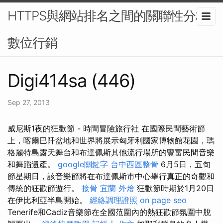
HTTPS與網站排名之間的關聯性分析-
數位行銷
Digi414sa (446)
Sep 27, 2013
威尼斯1夜的狂歡節 - 時間冒險旅行社 在國際民間藝術節
上，喀爾巴阡盆地和世界將展示匈牙利國家博物館花園，瑪
格麗特島露天舞台和布達佩斯其他流行場所的豐富民間音樂
和舞蹈遺產。
google關鍵字
台中西區整骨
6月5日，五旬
節星期日，該音樂節將在布達佩斯市中心舉行真正的奇觀和
傳統的狂歡節遊行。
接骨
宜蘭 外燴
狂歡節時期於1月20日
在伊比利亞半島開始。
經絡調理證照
on page seo
Tenerife和Cadiz音樂節在全國范圍內的熱狂歡節氛圍中脫