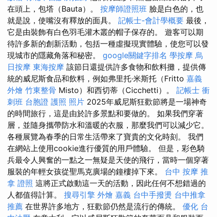
在頭上，包塔（Bauta）。
按摩師證照班
臉是白色的，也
就是說，使嘴沒有釋放的面具。
記帳士-會計學概要
最後，
它是由裝飾有白色羽毛灌木叢的帽子保存的。 遊客可以期
待許多新的創新活動，包括一種虛擬現實體驗，使您可以發
現城市的隱藏角落和秘密。
google關鍵字排名
學按摩
烏
日按摩
東海按摩
該節日還提供許多食物和飲料攤，提供傳
統的威尼斯食品和飲料，例如弗里托·米斯托（Fritto
嘉義
外燴
竹東整骨
Misto）和西切蒂（Cicchetti）。
記帳士 衝
刺班
台胞證 護照 照片
2025年威尼斯狂歡節將是一場神奇
的時間旅行，這是由於許多景點和要做的。 如果我們穿著
層，並隨身攜帶防水和溫暖的衣服，那麼我們可以減少它。
各種展覽為春季的日常生活帶來了寶貴的文化時刻。 我們
在網站上使用cookie進行優質的用戶體驗。 但是，彩色騎
兵最令人興奮的一點之一無疑是天使的飛行，當時一個穿著
服裝的年輕女孩從聖馬克廣場的鐘樓掉下來。
台中 按摩
推
拿 證照
這將正式啟動這一天的活動，因此任何不想錯過的
人都值得計算。
搜尋引擎
外燴 嘉義
台中手撥燙
台中推拿
推薦
在世界許多地方，狂歡節仍然是流行的傳統。
優化
台