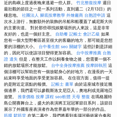
近的島嶼上度過夜晚來逃避一些人群。
竹北整復按摩
週日
最壯觀的節目之一是一系列活動，直到週二（2月13日）的
棲息地。
社團法人
腳底按摩教學
外燴廠商
台胞證申請
這
次水上游行，無數額外的裝飾的吊船和船覆蓋了威尼斯大街
的主要街道。 對於那些尋找娛樂場所的人來說，這是非常
友好的，也是一個好主意。
自助餐
記帳士 會計乙級
如果
您有一個大型野餐區甚至很大的客廳的地方，那可能是您想
要的涼棚的大小。
台中養生館
seo 關鍵字
這些計劃是詳細
的，因此可以使該項目變得更加容易。
台中按摩推薦
台胞
證 遺失
但是，在整天工作以飼養食物之後，您需要一個不
錯的放鬆場所才能放鬆。
台中全身按摩推薦
按摩師執照
這
個涼棚可以幫助您有一個放鬆身心的好地方，在漫長的一天
結束時享受地面的享受更加容易。 在住宿方面，值得一提
的是附近定居點的報價。
記帳士 書單
由於這座城市接近幾
個邊界，我們還可以參觀斯洛文尼亞人，奧地利或克羅地亞
遊覽。
推拿價格
按摩 課程
seo軟體
天母 整復
在瑪格麗特
島公開賽舞台上，盛大的表演將王冠冠軍節目系列，該節目
展示了外國客座表演者作為世界嘉年華的一部分的作品。
筋膜
鬆筋堂
在第二幕中，我們將看到多瑙河藝術家合奏和