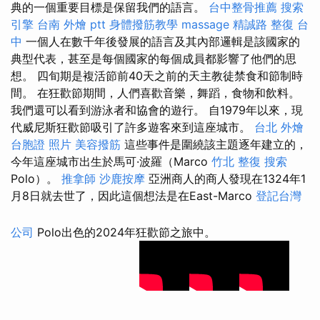
典的一個重要目標是保留我們的語言。
台中整骨推薦
搜索
引擎
台南 外燴 ptt
身體撥筋教學
massage
精誠路 整復 台
中
一個人在數千年後發展的語言及其內部邏輯是該國家的
典型代表，甚至是每個國家的每個成員都影響了他們的思
想。 四旬期是複活節前40天之前的天主教徒禁食和節制時
間。 在狂歡節期間，人們喜歡音樂，舞蹈，食物和飲料。
我們還可以看到游泳者和協會的遊行。 自1979年以來，現
代威尼斯狂歡節吸引了許多遊客來到這座城市。
台北 外燴
台胞證 照片
美容撥筋
這些事件是圍繞該主題逐年建立的，
今年這座城市出生於馬可·波羅（Marco
竹北 整復
搜索
Polo）。
推拿師
沙鹿按摩
亞洲商人的商人發現在1324年1
月8日就去世了，因此這個想法是在East-Marco
登記台灣
公司
Polo出色的2024年狂歡節之旅中。