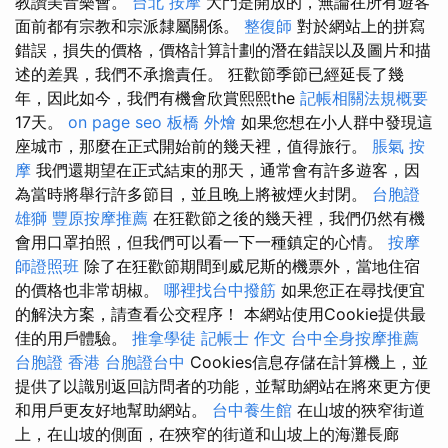
教讚美音樂會。
台北 按摩
大門是開放的，無論在所有遊客
面前都有宗教和宗派隸屬關係。
整復師
對於網站上的拼寫
錯誤，損失的價格，價格計算計劃的潛在錯誤以及圖片和描
述的差異，我們不承擔責任。 狂歡節季節已經延長了幾
年，因此如今，我們有機會欣賞熙熙the
記帳相關法規概要
17天。
on page seo
板橋 外燴
如果您想在小人群中發現這
座城市，那麼在正式開始前的幾天裡，值得旅行。
脹氣 按
摩
我們還期望在正式結束的那天，通常會有許多遊客，因
為當時將舉行許多節目，並且晚上將被煙火封閉。
台胞證
雄獅
豐原按摩推薦
在狂歡節之後的幾天裡，我們仍然有機
會用口罩拍照，但我們可以看一下一種鎮定的心情。
按摩
師證照班
除了在狂歡節期間到威尼斯的機票外，當地住宿
的價格也非常胡椒。
哪裡找台中撥筋
如果您正在尋找便宜
的解決方案，請查看公交程序！ 本網站使用Cookie提供最
佳的用戶體驗。
推拿學徒
記帳士 作文
台中全身按摩推薦
台胞證 香港
台胞證台中
Cookies信息存儲在計算機上，並
提供了以識別返回訪問者的功能，並幫助網站在將來更方便
和用戶更友好地幫助網站。
台中養生館
在山坡的狹窄街道
上，在山坡的側面，在狹窄的街道和山坡上的海灘長廊