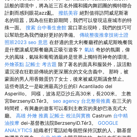
話般的環境中，將為近三百名外國和國內舞蹈團的獨特聯合
計劃而感到眼花azz亂。
撥筋美容
絕對值得訪問威尼斯著
名的喧囂，因為在狂歡節期間，我們可以發現這座城市的特
殊一面。
搜索
台中養生會館
當口罩出現時，我們的技巧可
以幫助您為我們做好更好的準備。
傳統整復推拿技術士證
照班2023
seo 意思
在舒適的意大利餐廳裡的威尼斯晚餐我
是什麼讓威尼斯餐廳真正吸引遊客？
氣結
奇妙的氛圍，偉
大的風味，氣味和葡萄酒最終是世界上獨特而神奇的環境。
外燴茶點
記帳士 考古題
除了著名的面具和服裝外，該活動
還沉浸在狂歡節傳統的更深層次的文化含義中。 那時，被
蒙面的男人用香雞蛋扔了女士，後來被威尼斯議會禁止。
這些奇蹟之一是歐洲最高沙丘的El Acantilado del
Asperillo。 同樣，波洛尼亞沙丘高30米，長200米。 主教
宮BerzsenyiD.Tér3。
seo agency
台北整骨推薦
在三天的
時間裡，有興趣的遊客可以看到主教宮的美妙巴洛克式大
廳。
高雄 外燴 推薦
記帳士 稅法與實務
Castrum
台中精
油按摩
dei-基督教法院BerzsenyiD.Tér3。
GOOGLE
ANALYTICS
組織者打電話給每個想保持沉默的人，聽基督