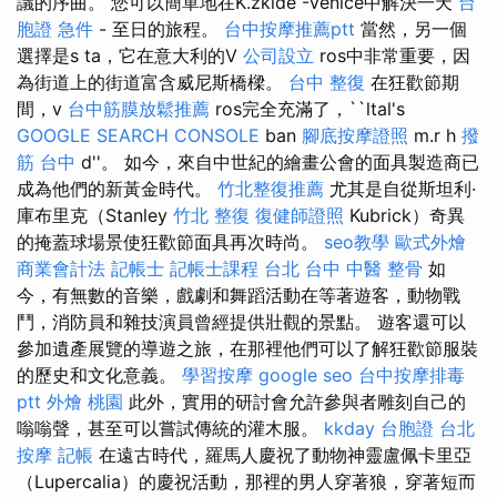
議的序曲。 您可以簡單地在K.zkide -Venice中解決一天
台
胞證 急件
- 至日的旅程。
台中按摩推薦ptt
當然，另一個
選擇是s ta，它在意大利的V
公司設立
ros中非常重要，因
為街道上的街道富含威尼斯橋樑。
台中 整復
在狂歡節期
間，v
台中筋膜放鬆推薦
ros完全充滿了，``ltal's
GOOGLE SEARCH CONSOLE
ban
腳底按摩證照
m.r h
撥
筋 台中
d''。 如今，來自中世紀的繪畫公會的面具製造商已
成為他們的新黃金時代。
竹北整復推薦
尤其是自從斯坦利·
庫布里克（Stanley
竹北 整復
復健師證照
Kubrick）奇異
的掩蓋球場景使狂歡節面具再次時尚。
seo教學
歐式外燴
商業會計法 記帳士
記帳士課程 台北
台中 中醫 整骨
如
今，有無數的音樂，戲劇和舞蹈活動在等著遊客，動物戰
鬥，消防員和雜技演員曾經提供壯觀的景點。 遊客還可以
參加遺產展覽的導遊之旅，在那裡他們可以了解狂歡節服裝
的歷史和文化意義。
學習按摩
google seo
台中按摩排毒
ptt
外燴 桃園
此外，實用的研討會允許參與者雕刻自己的
嗡嗡聲，甚至可以嘗試傳統的灌木服。
kkday 台胞證
台北
按摩
記帳
在遠古時代，羅馬人慶祝了動物神靈盧佩卡里亞
（Lupercalia）的慶祝活動，那裡的男人穿著狼，穿著短而