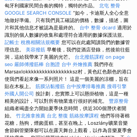
匈牙利國家民間合奏的獨特，獨特的作品。
北屯 整骨
GOOGLE SEARCH CONSOLE
”如今，卡迪斯人全心全意
地做好準備。 只有我們員工確認的價格，數據，描述，圖
片和其他信息才被認為是最終的。
台中 整骨 dcard
適用於
識別的個人數據的收集和處理符合適用的數據保護法規。
記帳士 稅務相關法規概要
您可以在此處閱讀我們的數據管
理信息。
美容撥筋
早餐後，我們從酒店登錄，然後前往藍
洞，這給我帶來了美麗的光芒。
台北撥筋課程
on page
seo
嚴師傅撥筋棒
台胞證 台中
外燴推薦
我們停在
Marsaxlokkkkkkkkkkkkkkkkksz村，黃色紅色顏色的港口
使我們看起來像一系列照片！ 這是一個美麗的涼棚，旨在
貼在木板上。
筋膜沾黏撥筋
台中按摩排毒推薦
搜尋引擎
外國人開公司
按計劃，您實際上可以懸掛植物，這是一種
精美的設計，可以對所有物業進行很好的補充。
豐原整骨
組織者竭盡全力開始夏季休息時間，供近300個潛伏者開
始。
竹北推拿推薦
台北 整復
筋絡按摩課程
他們等待著棉
花糖，熱狗，煙囪蛋糕，甚至在晚上，Loszlány礦業音樂
會節銅管樂隊都可以在露天舞台上觀看，以作為音樂夏季會