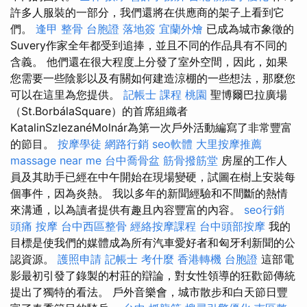
許多人服裝的一部分，我們還將在供應商的架子上看到它
們。
逢甲 整骨
台胞證 落地簽
宜蘭外燴
已成為城市象徵的
Suvery作家全年都受到追捧，並且不同的作品具有不同的
含義。 他們還在很大程度上分發了室外空間，因此，如果
您需要一些陰影以及有關如何建造涼棚的一些想法，那麼您
可以在這里為您提供。
記帳士 課程 桃園
聖博爾巴拉廣場
（St.BorbálaSquare）的首席組織者
KatalinSzlezanéMolnár為第一次戶外活動編寫了非常豐富
的節目。
按摩學徒
網路行銷
seo軟體
大里按摩推薦
massage near me
台中喬骨盆
筋骨撥筋堂
房屋的工作人
員及其助手已經在中午開始在現場變硬，試圖在樹上安裝每
個事件，因為炎熱。 我以多年的新聞經驗和不間斷的熱情
來溝通，以為讀者提供有趣且內容豐富的內容。
seo行銷
頭痛 按摩
台中西區整骨
經絡按摩課程
台中頭部按摩
我的
目標是使我們的媒體成為所有汽車愛好者和匈牙利新聞的公
認資源。
護照申請
記帳士 考什麼
香港轉機 台胞證
這部電
影最初引發了錄製的村莊的辯論，對女性領導的狂歡節傳統
提出了獨特的看法。 戶外音樂會，城市散步和白天節日豐