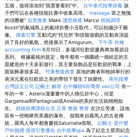
五個，值得添加到“我需要看到”中。
台中泰式按摩排毒
孩
子們可以在各種技能比賽中收集高塔。
massage
當之無愧
的項圈被“
后里推拿
Makk
護照換發
Marcsi
經絡調理
Booth”的氣城島上的氣球折疊小丑取代，可以拍攝沙子圖
像。
搜索引擎
互動式的“托兒所”和技能遊戲的互動表演提
供了良好的氣氛，然後展示了Amigurum。
下午茶 外燴
accounting firm
6月10日，多瑙河狂歡節慶典將加冕節目
系列。 根據嚴格的規定，每年都有一個圍繞一個給定的主
題建造的十天多彩遊行，其主要裝飾品是狂歡節的戰車，上
面裝飾著很多花。
竹東整復推拿
當地的舞者和牧師舉行的
表演元素在狂歡節之美的帶領下發生了娛樂性。
南屯按摩
台灣設立公司
記帳士 解答
台中楓樹6街喬骨
seo公司
有一
年的一年，Asterix漫畫書中的人物位於中心，但是
Gargantua和Pantagruel或Amélie的美好生活就栩栩如
生。
經絡按摩課程台北
正骨
整復 整骨
在沙丘旁邊，該地
區有一些咆哮而美麗的瀑布。 假期來自羅馬人的古老傳
統，羅馬人每年都會慶祝Saturnalia假期。
記帳士 是什麼
戶外婚禮
搜尋引擎優化
台中按摩spa
為了紀念土星而紀念