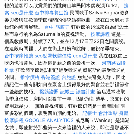
輕的遊客可以欣賞我們的跳舞山羊民間木偶表演Turka。
搜
索
seo是什麼
台中排毒養生館
民間歌手SzilviaBognár教會
參與者與狂歡節季節相關的傳統婚禮歌曲，並在白天展示博
物館的臨時展覽。
台中 筋膜刀
狂歡節的起源來自為紀念土
星而舉行的名為Saturnalia的慶祝活動。
按摩課程
這是一
個異教假期，持續了7天，並在12月17日至23日之間慶祝。
在這段時間裡，人們在街上打扮和跳舞，慶祝冬季結束。
台中按摩推薦
seo點擊軟體價格
com是什麼
我在狂歡節上
吃肉也很常見，因為這是藉之前的最後一次。
河南路四段
推拿
狂歡節季節是訪問已經受歡迎的威尼斯的最受歡迎的
時間。
推拿價格
香港簽證 台胞證
您無法避免人群，因此
請記住一些有關如何在聚會上獲得最好的聚會並在那裡節省
一些錢的技巧。
撥筋證照
記帳士 讀書計畫
酒店通常收取
高季度價格，房間可以提前一年，因此預訂越早，您支付的
費用就越少。 無論慶祝何處，狂歡節仍然是一個開朗而豐
富多彩的假期，表明四旬期的開始。
記帳士 會計重點
身體
按摩課程
GOOGLE ANALYTICS
威尼斯（Wenice）是潟湖
之城，即使對於那些第一次來這裡的人來說，即使是那些不