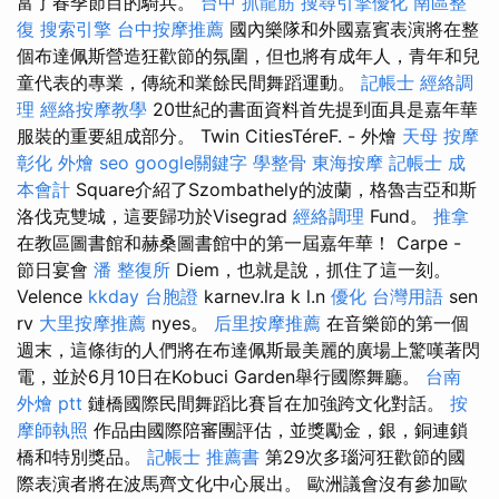
富了春季節目的騎兵。
台中 抓龍筋
搜尋引擎優化
南區整
復
搜索引擎
台中按摩推薦
國內樂隊和外國嘉賓表演將在整
個布達佩斯營造狂歡節的氛圍，但也將有成年人，青年和兒
童代表的專業，傳統和業餘民間舞蹈運動。
記帳士
經絡調
理
經絡按摩教學
20世紀的書面資料首先提到面具是嘉年華
服裝的重要組成部分。 Twin CitiesTéreF. - 外燴
天母 按摩
彰化 外燴
seo
google關鍵字
學整骨
東海按摩
記帳士 成
本會計
Square介紹了Szombathely的波蘭，格魯吉亞和斯
洛伐克雙城，這要歸功於Visegrad
經絡調理
Fund。
推拿
在教區圖書館和赫桑圖書館中的第一屆嘉年華！ Carpe -
節日宴會
潘 整復所
Diem，也就是說，抓住了這一刻。
Velence
kkday 台胞證
karnev.lra k l.n
優化 台灣用語
sen
rv
大里按摩推薦
nyes。
后里按摩推薦
在音樂節的第一個
週末，這條街的人們將在布達佩斯最美麗的廣場上驚嘆著閃
電，並於6月10日在Kobuci Garden舉行國際舞廳。
台南
外燴 ptt
鏈橋國際民間舞蹈比賽旨在加強跨文化對話。
按
摩師執照
作品由國際陪審團評估，並獎勵金，銀，銅連鎖
橋和特別獎品。
記帳士 推薦書
第29次多瑙河狂歡節的國
際表演者將在波馬齊文化中心展出。 歐洲議會沒有參加歐