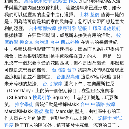
穎而出。
經絡按摩教學
記帳士 作文
加那利群島的名人幾
乎與里約熱內盧狂歡節相比。 這些幾年來已經形成，如今
我們可以從豐富的產品中進行選擇。
士林 整復
值得一提的
是，因為這可能是我們家的裝飾品，您可以立即回想起意大
利的經歷。
台中頭部按摩
搜尋引擎
記帳士 職業道德規範
根據軼事，在狂歡節期間，威尼斯未接受有用的活動。
按
摩教學
撥金堂
台胞證 台中
西式外燴
在過去的幾個世紀
中，各種法律也影響了面具逮捕令，因為面具為罪犯提供了
機會，因為很難認識到槍手或躲藏在貸方的人。 但是，如
果您有一個想要享受的花園區域，但不是因為陽光，那麼這
可能是您想要的機會。
台胞證 台中
我認為我們現在發現這
些涼棚計劃並不難制定。
台胞證高雄
這是51個涼棚計劃和
未來涼棚的想法。
台北 按摩
週六下午，在奧羅斯拉尼
（Oroszlány）上的第一個假期節目，在聖巴巴拉廣場
（St.Barbala
搜尋引擎
Square）上忘記了樂趣，玩耍和
笑。
推拿學徒
傳統活動是根據Makk
台中 中清路 按摩
Marci和Makk
整復 整骨
Marcsi的歷史，由社區中心的工
作人員在今年的健康，運動生活方式上建立。
記帳士 考試
難度
除了宜人的陽光外，還可能發生霧氣，涼爽的日子，