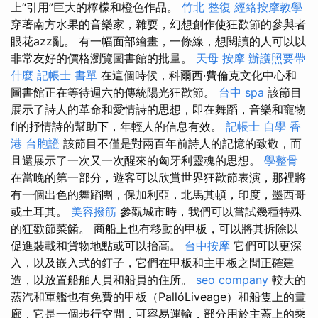
上“引用”巨大的檸檬和橙色作品。
竹北 整復
經絡按摩教學
穿著南方水果的音樂家，雜耍，幻想創作使狂歡節的參與者
眼花azz亂。 有一幅面部繪畫，一條線，想閱讀的人可以以
非常友好的價格瀏覽圖書館的批量。
天母 按摩
辦護照要帶
什麼
記帳士 書單
在這個時候，科爾西·費倫克文化中心和
圖書館正在等待週六的傳統陽光狂歡節。
台中 spa
該節目
展示了詩人的革命和愛情詩的思想，即在舞蹈，音樂和寵物
fi的抒情詩的幫助下，年輕人的信息有效。
記帳士 自學
香
港 台胞證
該節目不僅是對兩百年前詩人的記憶的致敬，而
且還展示了一次又一次醒來的匈牙利靈魂的思想。
學整骨
在當晚的第一部分，遊客可以欣賞世界狂歡節表演，那裡將
有一個出色的舞蹈團，保加利亞，北馬其頓，印度，墨西哥
或土耳其。
美容撥筋
參觀城市時，我們可以嘗試幾種特殊
的狂歡節菜餚。 商船上也有移動的甲板，可以將其拆除以
促進裝載和貨物地點或可以抬高。
台中按摩
它們可以更深
入，以及嵌入式的釘子，它們在甲板和主甲板之間正確建
造，以放置船舶人員和船員的住所。
seo company
較大的
蒸汽和軍艦也有免費的甲板（PallóLiveage）和船隻上的畫
廊，它是一個步行空間，可容易運輸，部分用於主蓋上的乘