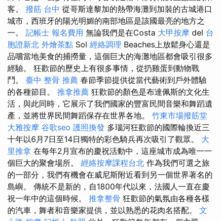
客。
撥筋 台中
從哥斯達黎加的熱帶海灘到加裝的古城港口
城市，西班牙的陽光明媚的南部地區是該國最亮的地方之
一。
記帳士 報名費用
無論我們是在Costa
大甲按摩
del
台
胞證新北
外燴茶點
Sol
經絡調理
Beaches上放鬆身心還是
品嚐當地美食的捕撈量，這個巨大的海灘地區都會吸引很多
經驗。 狂歡節的歷史上有很多事情，從扔雞蛋到動物戰
鬥。
臺中 整骨 推薦
春節季節提供從當代藝術到戶外體驗
的各種節目。
推拿推薦
狂歡節的顏色是布達佩斯的文化生
活，與此同時，它展示了我們國家的豐富民間音樂和舞蹈遺
產，並將世界民間舞蹈保存在世界各地。
竹東市場撥筋堂
大雅按摩
谷歌seo
護照換發
多瑙河狂歡節的國際輪換近三
十年以6月7日至14日獨特的彩色騎兵再次吸引了觀眾。
大
里推拿
在每年2月宣布的慶祝活動中，這座城市成為唯一一
個巨大的聚會場所。
經絡按摩課程台北
作為我們可選之旅
的一部分，我們有機會在威尼斯附近看到另一個世界著名的
島嶼。 傳統不是新的，自1800年代以來，法國人一直在慶
祝一年中的這個時候。
推拿整骨
狂歡節的氣氛由各種各樣
的汽車，舞者和音樂家提供，並以熟悉的花肉名搭配。
文