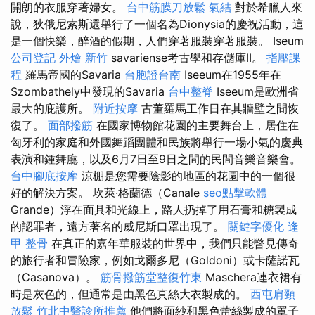
開朗的衣服穿著婦女。
台中筋膜刀放鬆
氣結
對於希臘人來
說，狄俄尼索斯還舉行了一個名為Dionysia的慶祝活動，這
是一個快樂，醉酒的假期，人們穿著服裝穿著服裝。 Iseum
公司登記
外燴 新竹
savariense考古學和存儲庫II。
指壓課
程
羅馬帝國的Savaria
台胞證台南
Iseeum在1955年在
Szombathely中發現的Savaria
台中整脊
Iseeum是歐洲省
最大的庇護所。
附近按摩
古董羅馬工作日在其牆壁之間恢
復了。
面部撥筋
在國家博物館花園的主要舞台上，居住在
匈牙利的家庭和外國舞蹈團體和民族將舉行一場小氣的慶典
表演和鍾舞廳，以及6月7日至9日之間的民間音樂音樂會。
台中腳底按摩
涼棚是您需要陰影的地區的花園中的一個很
好的解決方案。 坎萊·格蘭德（Canale
seo點擊軟體
Grande）浮在面具和光線上，路人扔掉了用石膏和糖製成
的認罪者，遠方著名的威尼斯口罩出現了。
關鍵字優化
逢
甲 整骨
在真正的嘉年華服裝的世界中，我們只能瞥見傳奇
的旅行者和冒險家，例如戈爾多尼（Goldoni）或卡薩諾瓦
（Casanova）。
筋骨撥筋堂整復竹東
Maschera連衣裙有
時是灰色的，但通常是由黑色真絲大衣製成的。
西屯肩頸
放鬆
竹北中醫診所推薦
他們將面紗和黑色蕾絲製成的罩子