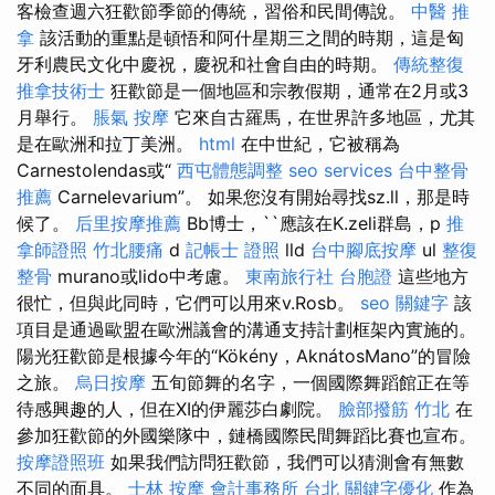
客檢查週六狂歡節季節的傳統，習俗和民間傳說。
中醫 推
拿
該活動的重點是頓悟和阿什星期三之間的時期，這是匈
牙利農民文化中慶祝，慶祝和社會自由的時期。
傳統整復
推拿技術士
狂歡節是一個地區和宗教假期，通常在2月或3
月舉行。
脹氣 按摩
它來自古羅馬，在世界許多地區，尤其
是在歐洲和拉丁美洲。
html
在中世紀，它被稱為
Carnestolendas或“
西屯體態調整
seo services
台中整骨
推薦
Carnelevarium”。 如果您沒有開始尋找sz.ll，那是時
候了。
后里按摩推薦
Bb博士，``應該在K.zeli群島，p
推
拿師證照
竹北腰痛
d
記帳士 證照
lld
台中腳底按摩
ul
整復
整骨
murano或lido中考慮。
東南旅行社 台胞證
這些地方
很忙，但與此同時，它們可以用來v.Rosb。
seo 關鍵字
該
項目是通過歐盟在歐洲議會的溝通支持計劃框架內實施的。
陽光狂歡節是根據今年的“Kökény，AknátosMano”的冒險
之旅。
烏日按摩
五旬節舞的名字，一個國際舞蹈館正在等
待感興趣的人，但在XI的伊麗莎白劇院。
臉部撥筋 竹北
在
參加狂歡節的外國樂隊中，鏈橋國際民間舞蹈比賽也宣布。
按摩證照班
如果我們訪問狂歡節，我們可以猜測會有無數
不同的面具。
士林 按摩
會計事務所 台北
關鍵字優化
作為