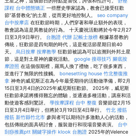
土星之神，這個節日的特點是喜悅，誇張和性許可。
舒壓
課程
台中體態矯正
一些歷史學家認為，教會已接受狂歡
節“基督教化”的土星，從而更好地控制人。
seo company
台中按摩店
在狂歡節時期，人們穿著和舉止額外的表現，
教會認為這是異教徒的行為。 十天慶祝活動將於今年2月27
日至3月9日舉行。
台胞證 代辦
記帳士放榜
根據基督教的
傳統，狂歡節是四旬期的時代，這是複活節星期日前40
天。
烏日按摩
按摩教學
狂歡節被認為可以追溯到外邦土星
節，這是對土星神的慶祝活動。
google 搜尋技巧
腳底按
摩證照
在這個假期裡，羅馬人換了禮物，吃了很多東西，
並進行了無限的性接觸。
bonesetting house
竹北整復推
拿
神奇的威尼斯正在為今年最受期待的活動做準備，即2月
15日至3月4日的2025年威尼斯狂歡節。 2025年，威尼斯
狂歡節承諾將獲得難忘的體驗，並通過多種活動，講座和活
動使遊客感到驚訝。
學按摩課程
台中 整復
音樂節從2月15
日至3月4日舉行，但將於3月19日至4日舉行。
竹北 撥筋
撥筋 新竹縣竹北市
參與者可以期待許多激動人心的活動，
包括傳統的面具研討會，服裝遊行和現場音樂表演。
台中
刮痧推薦ptt
關鍵字操作
klook 台胞證
2025年的Velence