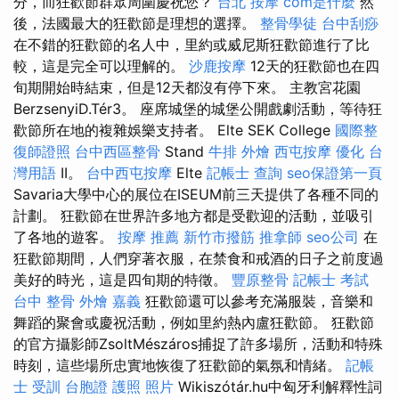
分，而狂歡節群眾周圍慶祝您？
台北 按摩
com是什麼
然
後，法國最大的狂歡節是理想的選擇。
整骨學徒
台中刮痧
在不錯的狂歡節的名人中，里約或威尼斯狂歡節進行了比
較，這是完全可以理解的。
沙鹿按摩
12天的狂歡節也在四
旬期開始時結束，但是12天都沒有停下來。 主教宮花園
BerzsenyiD.Tér3。 座席城堡的城堡公開戲劇活動，等待狂
歡節所在地的複雜娛樂支持者。 Elte SEK College
國際整
復師證照
台中西區整骨
Stand
牛排 外燴
西屯按摩
優化 台
灣用語
II。
台中西屯按摩
Elte
記帳士 查詢
seo保證第一頁
Savaria大學中心的展位在ISEUM前三天提供了各種不同的
計劃。 狂歡節在世界許多地方都是受歡迎的活動，並吸引
了各地的遊客。
按摩 推薦
新竹市撥筋
推拿師
seo公司
在
狂歡節期間，人們穿著衣服，在禁食和戒酒的日子之前度過
美好的時光，這是四旬期的特徵。
豐原整骨
記帳士 考試
台中 整骨
外燴 嘉義
狂歡節還可以參考充滿服裝，音樂和
舞蹈的聚會或慶祝活動，例如里約熱內盧狂歡節。 狂歡節
的官方攝影師ZsoltMészáros捕捉了許多場所，活動和特殊
時刻，這些場所忠實地恢復了狂歡節的氣氛和情緒。
記帳
士 受訓
台胞證 護照 照片
Wikiszótár.hu中匈牙利解釋性詞