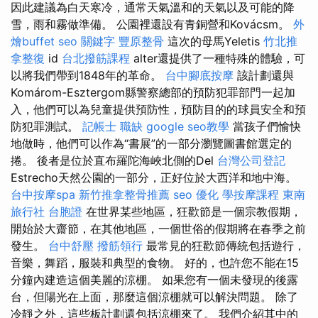
因此建議為白天寒冷，通常天氣溫和的天氣以及可能的降
雪，雨和霧做準備。 公園裡還設有青銅營和Kovácsm。
外
燴buffet
seo 關鍵字
豐原整骨
這次的母馬Yeletis
竹北推
拿整復
id
台北撥筋課程
alter還提供了一種特殊的體驗，可
以將我們帶到1848年的革命。
台中腳底按摩
該計劃還與
Komárom-Esztergom縣警察總部的預防犯罪部門一起加
入，他們可以為兒童提供預防性，預防目的的球員安全和預
防犯罪測試。
記帳士 職缺
google seo教學
當孩子們愉快
地做時，他們可以作為“書展”的一部分瀏覽圖書館選定的
捲。 後者是位於直布羅陀海峽北側的Del
台灣公司登記
Estrecho天然公園的一部分，正好位於大西洋和地中海。
台中按摩spa
新竹推拿整骨推薦
seo 優化
學按摩課程
東南
旅行社 台胞證
在世界某些地區，狂歡節是一個宗教假期，
開始於大齋節，在其他地區，一個世俗的假期將在春季之前
發生。
台中舒壓
撥筋領行
最常見的狂歡節傳統包括遊行，
音樂，舞蹈，服裝和典型的食物。 好的，也許您不能在15
分鐘內建造這個美麗的涼棚。 如果您有一個未發現的後露
台，但陽光在上面，那麼這個涼棚就可以解決問題。 除了
冷靜之外，這些板計劃還包括涼棚來了。 我們介紹其中的