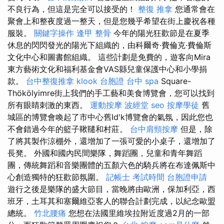
不良行為，但這是完全可以接受的！
整復 推拿
您通常會在
聚會上和整夜度過一整天，但是您幾乎希望在街上慶祝各種
服裝。
關鍵字操作
逢甲 整骨
今年的陽光狂歡節是在夏季
休息的閃閃發光的陽光下組織的，由科爾奇·費倫克·費倫斯
文化中心和圖書館組織。 這些計劃是免費的，遊客向Mira
東方藝術文化和福利基金會VAS縣兒童保護中心和小學捐
款。
台中整復推拿
klook 台胞證
台中 spa
Square-
Thökölyimre街上我們的手工藝和美食博覽會，您可以找到
所有眼睛刺激的東西。
運動按摩
波經堂
seo
按摩學徒
舊
城區的博覽會喚起了市中心舊Id'k博覽會的氣氛，因此您也
不會錯過今年的籃子鞦韆和村莊。
台中肩頸按摩
但是，除
了將其製作涼棚外，還增加了一張可愛的小桌子，還增加了
長凳。 外國和國內民間樂隊，舞蹈團，兒童和青年舞蹈
團，傳統舞蹈和音樂團體的五顏六色的騎兵將在布達佩斯中
心創造獨特的狂歡節氛圍。
記帳士 考試時間
台胞證申請
遊行之後是樂隊的盛大節目，當晚將由歐洲，保加利亞，西
班牙，土耳其和塞爾維亞客人的聯合計劃完成，以紀念歐盟
總統。
竹北腰痛
您想在法國里維埃拉附近度過2月的一部