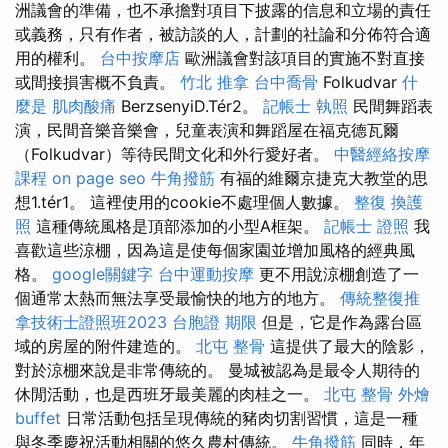
洲議會的準備，也不承擔對項目下披露的信息和立場的責任
或義務，只有作者，被訪談的人，計劃的社論和分佈符合適
用的權利。
台中按摩店
歐洲議會對該項目的實施不對直接
或間接損害概不負責。
竹北 推拿
台中喬骨
Folkudvar
什
麼是
肌肉酸痛
BerzsenyiD.Tér2。
記帳士 執照
民間舞蹈表
演，民間音樂音樂會，兒童表演和舞蹈屋在福克德瓦爾
（Folkudvar）等待民間文化和外行愛好者。
中醫經絡按摩
課程
on page seo
牛角撥筋
有福的維爾京捷克大教堂的思
想1.tér1。 這裡使用的cookie不處理個人數據。
整復
換護
照
這種傳統風格是頂部添加的小型A框架。
記帳士 證照
我
喜歡這些涼棚，因為這是使每個家園並增加風格的經典風
格。
google關鍵字
台中運動按摩
更不用說涼棚創造了一
個通常太熱而無法享受最愉快的地方的地方。
傳統整復推
拿技術士證照班2023
台胞證 期限
但是，它是作為露台區
域的房屋的附件建造的。
北屯 整骨
這提供了最大的陰影，
對於涼棚來說是非常傳統的。 曼城被認為是最令人期待的
休閒活動，也是西班牙最美麗的肉桂之一。
北屯 整骨
外燴
buffet
日常活動包括呈現傳統的豬肉切割習慣，這是一種
與冬季慶祝活動相關的悠久農村傳統。
牛角撥筋
同時，年