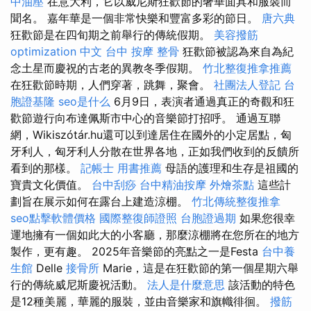
中油壓
在意大利，它以威尼斯狂歡節的奢華面具和服裝而
聞名。 嘉年華是一個非常快樂和豐富多彩的節日。
唐六典
狂歡節是在四旬期之前舉行的傳統假期。
美容撥筋
optimization 中文
台中 按摩 整骨
狂歡節被認為來自為紀
念土星而慶祝的古老的異教冬季假期。
竹北整復推拿推薦
在狂歡節時期，人們穿著，跳舞，聚會。
社團法人登記
台
胞證基隆
seo是什么
6月9日，表演者通過真正的奇觀和狂
歡節遊行向布達佩斯市中心的音樂節打招呼。 通過互聯
網，Wikiszótár.hu還可以到達居住在國外的小定居點，匈
牙利人，匈牙利人分散在世界各地，正如我們收到的反饋所
看到的那樣。
記帳士 用書推薦
母語的護理和生存是祖國的
寶貴文化價值。
台中刮痧
台中精油按摩
外燴茶點
這些計
劃旨在展示如何在露台上建造涼棚。
竹北傳統整復推拿
seo點擊軟體價格
國際整復師證照
台胞證過期
如果您很幸
運地擁有一個如此大的小客廳，那麼涼棚將在您所在的地方
製作，更有趣。 2025年音樂節的亮點之一是Festa
台中養
生館
Delle
接骨所
Marie，這是在狂歡節的第一個星期六舉
行的傳統威尼斯慶祝活動。
法人是什麼意思
該活動的特色
是12種美麗，華麗的服裝，並由音樂家和旗幟徘徊。
撥筋