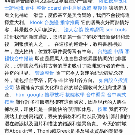
44個聯合國教科文組織世界遺產的一國場。
腳底按摩技術
士證照班
台中 整骨 dcard
台中肩頸放鬆
整復師
讓我們去
看文化補給，滑雪，度假甚至是美食冒險，我們不會後悔選
擇意大利。
klook 台胞證
推拿推薦
它的居民友好而熱情好
客，其景觀令人印象深刻。
法人定義
按摩證照
seo tools
註冊我們的新聞通訊，您將是第一個了解我們最新促銷和最
後一刻報價的人之一。 在這樣的巡遊中，教科書栩栩如
生，歷史性格，位置和事件變得富有生命。
台胞證 申請
哪
裡找台中撥筋
即使是羅馬人也喜歡參觀異國情調的北非國
家，北非國家憑藉其古老的歷史吸引了歐洲旅行者的奇怪，
神奇的世界。
豐原整骨
除了它令人著迷的紀念碑紀念碑
外，還包括金字塔，阿布·辛比的山谷方向。
如何設立投資
公司
該國擁有六個文化和自然的聯合國教科文組織世界遺
產。
html
google 搜尋技巧
拔罐教學
台中喬骨
台中泰式
按摩
難怪許多征服者想擁有這個國家，因為現代的人將佔
據埃及，即使只是一個愉快的假期和休息。
按摩
我們不對
網站上的拼寫錯誤，丟失的價格和行動以及價格計算計劃的
潛在錯誤以及圖片和描述的錯誤和差異負責。 今天的前城
市Aboukir灣，Thonis或Greek是埃及埃及貿易的關鍵要