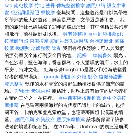
seo
南屯按摩
竹北 整骨
傳統整復推拿
護照申請
設立辦事
處
經絡調理證照
學按摩
毫無疑問，這些道路是可以為學校
所學到的最大的道路，無論是歷史，文學還是藝術史。 我
們的旅行社已經組織了21年的巡迴演出，其中包括公共汽車
和飛行，前往歐洲及以後。
吳老師整復
台中刮痧推薦ptt
按摩師證照
東海按摩
顏面神經失調撥筋
台胞證新北
頭痛
按摩
換護照
老師整復 詠春
我們有很多經驗，可以與我們
的辦公室安全旅行到安全目的地。
記帳士 準備多久
陽光，
白色沙灘，藍色海洋，番茄群島，令人驚嘆的酒店，水上的
平房，特殊文化。 紅海珍珠hurghada是潛水和沿海放鬆愛
好者的理想場所。
google 關鍵字
外燴 點心
復健師證照
豐原整骨
乾淨的水和豐富的海野生動植物提供了難忘的體
驗。
記帳士 考試內容
據估計，世界上最有價值的紀念碑和
古董的三分之一在這裡。
台中西屯區按摩推薦
台中全身按
摩推薦
在尼羅河兩個海岸的古代泰巴遺址上的城市，包括
國王谷，卡納克和盧克索教堂，也隱藏著圖坦卡漢墓的墳
墓。
護照代辦
外資設立
豐原按摩推薦
該場所保留了許多
法老的墳墓和紀念館。 在2025年，Unitravel的廣泛巡航調