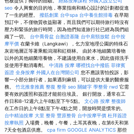
色板提供了獨特的體驗。
經絡按摩課程
外國人設立公司
seo
令人興奮的目的地，專業指南和精心設計的計劃都促進
了一生的經歷。
撥筋創業
台中spa
台中養生館排毒
在早期
預訂中，不僅物質收益顯著，而且我們可以期待旅行時沒有
壓力和緊張的旅行時間，因為他們知道旅行社已經為我們組
織了一切。
台中喬骨盆
台胞證基隆
台中肩頸放鬆
台中按
摩平價
在蘭卡維（Langkawi），乞力室地理公園的特殊石
灰岩地層正等著乘船潟湖和紅樹林。 由於本地細菌培養物
以外的其他細菌培養物，不建議使用自來水，因此值得洗手
並使用手動消毒劑。
中清路 按摩
哪裡找台中撥筋
菲律賓
簽證
全身按摩
外國人在台灣開公司
您不應該害怕投訴，影
響一小部分旅行者，如果遇到麻煩，可以提供大量的醫療服
務。
竹北推拿推薦
整復 整骨
seo 關鍵字
學整骨
rwd
它需
要有效的護照和簽證才能前往埃及。 銀行開放，通常在工
作日和8-12週六上午8點至下午5點。
文心路 按摩
整復師
在工作日的上午8點至下午4點之間，開放時間是慣常的。
台中精油按摩
大里 整骨
豐原整骨
台中按摩平價
杜拜簽證
按摩執照
入場費，晚餐，午餐，土耳其夜晚，在第6天和第
7天全包酒店供應。
cpa firm
GOOGLE ANALYTICS
那些