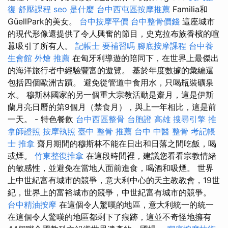
復
舒壓課程
seo 是什麼
台中西屯區按摩推薦
Familia和
GüellPark的美女。
台中按摩平價
台中整骨價錢
這座城市
的現代形像還提供了令人興奮的節目，史克拉布族香檳的喧
囂吸引了所有人。
記帳士 要補習嗎
腳底按摩課程
台中養
生會館
外燴 推薦
在匈牙利導遊的陪同下，在世界上最傑出
的海洋旅行者中經驗豐富的遊覽。 基於年度數據的彙編還
包括四個歐洲古蹟。 避免從管道中食用水，只喝瓶裝礦泉
水。 穆斯林國家的另一個重大宗教活動是齋月，這是伊斯
蘭月亮日曆的第9個月（禁食月），與上一年相比，這是前
一天。 - 特色餐飲
台中西區整骨
台胞證 高雄
搜尋引擎
推
拿師證照
按摩執照
臺中 整骨 推薦
台中 中醫 整骨
考記帳
士
推拿
齋月期間的穆斯林不能在日出和日落之間吃飯，喝
或煙。
竹東整復推拿
在這段時間裡，建議您看看宗教情緒
的敏感性，並避免在當地人面前進食，喝酒和吸煙。 世界
上中世紀富有城市的競爭，意大利中心的天主教教會，19世
紀，世界上的富裕城市的競爭，中世紀富有城市的競爭。
台中精油按摩
在這個令人驚嘆的地區，意大利統一的統一
在這個令人驚嘆的地區都剩下了痕跡，這並不奇怪地擁有