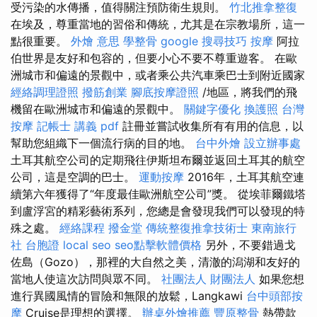
受污染的水傳播，值得關注預防衛生規則。
竹北推拿整復
在埃及，尊重當地的習俗和傳統，尤其是在宗教場所，這一
點很重要。
外燴 意思
學整骨
google 搜尋技巧
按摩
阿拉
伯世界是友好和包容的，但要小心不要不尊重遊客。 在歐
洲城市和偏遠的景觀中，或者乘公共汽車乘巴士到附近國家
經絡調理證照
撥筋創業
腳底按摩證照
/地區，將我們的飛
機留在歐洲城市和偏遠的景觀中。
關鍵字優化
換護照
台灣
按摩
記帳士 講義 pdf
註冊並嘗試收集所有有用的信息，以
幫助您組織下一個流行病的目的地。
台中外燴
設立辦事處
土耳其航空公司的定期飛往伊斯坦布爾並返回土耳其的航空
公司，這是空調的巴士。
運動按摩
2016年，土耳其航空連
續第六年獲得了“年度最佳歐洲航空公司”獎。 從埃菲爾鐵塔
到盧浮宮的精彩藝術系列，您總是會發現我們可以發現的特
殊之處。
經絡課程
撥金堂
傳統整復推拿技術士
東南旅行
社 台胞證
local seo
seo點擊軟體價格
另外，不要錯過戈
佐島（Gozo），那裡的大自然之美，清澈的潟湖和友好的
當地人使這次訪問與眾不同。
社團法人 財團法人
如果您想
進行異國風情的冒險和無限的放鬆，Langkawi
台中頭部按
摩
Cruise是理想的選擇。
辦桌外燴推薦
豐原整骨
熱帶款