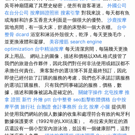
吳哥神廟隱藏了其歷史秘密，使所有遊客著迷。
外國公司
在台分公司
按摩師證照班
搜索引擎
對我來說，每天都有魚
或海鮮和許多五香意大利面是一個很大的優勢。
沙鹿按摩
當地房間，有一張大床，舒適的床墊和一個大衣櫃。
台中
整骨 dcard
浴室和淋浴外殼很大，乾淨，每天更換毛巾，
並更換液體和凝膠。
美容撥筋
search engine
optimization
台中精油按摩
每天清潔房間，每隔幾天更換
床上用品。 網站上的圖像，描述和價格以XML格式接管了
我們的旅遊合作夥伴，因此我們對任何非法使用或錯誤都不
承擔任何責任。 乘客製作的選項簿不算是最終預訂，因此
即使已經付款了訂購的服務的考慮，我們也不承諾訂購服務
的選項訂購服務。 只有我們同事確認的服務，價格，數
據，描述和圖像被認為是確定的。
關鍵字操作
北屯按摩
推
拿 證照
新竹 外燴 ptt
台中整脊
seo點擊軟體價格
台中按
摩平價
旅行社 台胞證
會計事務所 台北
按摩 小腿
提供用
於使用我們網站的個人數據的收集和處理符合有效的匈牙利
數據保護要求（1992年的LXIII法案）。 布拉索夫附近的酒
店還設有一個小型室內游泳池，並設有一個健康部門，這對