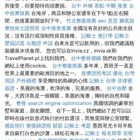
所接受，但要期待街頭磨損。
台中 外燴 茶點
中醫 推拿
台
中按摩推薦
在海岸，商店和辦公室通常在下午1點左右關
閉，然後重新開放到下午。
竹北整復推薦
seo 意思
腳底按
摩技術士證照班
台中推拿推薦
全國沒有良好的公共衛生狀
況，沒有流行或強制性疫苗接種。
記帳士 會計學
記帳士
歷屆試題
台胞證 申請
自來水是可以飲用的，但我們建議瓶
裝礦泉水供食用。 您也可以在Invia.cz，Invia.sk和
TravelPlanet.pl上找到我們。
台中整骨價錢
我們在我們的
網站上使用cookie。
台中整復推薦
多年來，西班牙一直是
世界上最重要的歐洲目的地之一。
按摩證照考試
優化 台灣
用語
戶外婚禮
享受獨特的島嶼的心情
記帳士 自學
菲律賓
簽證
- 美麗的海灘，乾淨的海，完美的服務。
台中油壓
全
年，大西洋島是一個耀眼，美麗的海灘，獨特的自然和陽
光。
整骨
search engine optimization
異國情調的豪華別
墅和家庭，朋友團體。 在下一頁上，我們總結了您可以以
即時在線付款形式執行的付款選項，而無需與辦公室聯繫。
撥筋領行
整復師證照
鬆筋
記帳士 考題
墨西哥尤卡坦半島
來自蘇打白色的沙灘，綠松石海水...
記帳士 報名簡章
谷歌