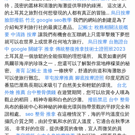
待，茂密的叢林和清澈的海灘提供寧靜的綠洲。 這次迷人
的土耳其之旅對任何想發現的人都有真正的冒險...
烏日按摩
臉部撥筋 竹北
google seo教學
我們的網站的創建是為了
介紹匈牙利旅行社的最廣泛產品。
記帳士 稅務相關法規概
要
中清路 按摩
讓我們有機會在互聯網上只需單擊幾下夢想
就可以在世界上或世界任何地方旅行。
烏日按摩
台胞證台
中
google 關鍵字
推拿
傳統整復推拿技術士證照班2023
土耳其是一個放鬆的全能假期的理想場所。 風景如畫的阿
馬爾菲海岸的珍珠之一，您還可以了解製作當地檸檬菜的秘
密。
膏肓
記帳士 進修
一條狹窄，舒適的街道和海灘散步
可以使旅行難忘。
草屯按摩推薦
腳底按摩證照
印度尼西亞
番茄巴厘島長期以來吸引了自然美女和輕鬆的環境。
台北
外燴 推薦
台中整骨價錢
在遊覽期間，您可以欣賞令人嘆為
觀止的稻田，精神寺廟和白色的沙灘。
撥筋禁忌
台中 整骨
烏布的藝術中心和神秘的神廟光環與熱帶景觀的平靜完全和
諧相處。
seo
整骨 推拿
在這種情況下，海的平均溫度位於
攝氏介質之間，由於空氣和水的宜人溫度，它適合在秋季沐
浴。 非常好的住宿，提供優質的食物，宜人而微笑的員