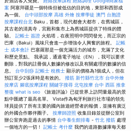
於酒店客人免費。
經絡按摩課程
經絡調理
Google商家檔
案
阿塞拜疆是一個特殊但被低估的目的地，東部和西部成
為一個。
台中頭部按摩
高雄 外燴
按摩學徒
澳門 台胞證
按摩課程台北
Baku，首都，現代都會大都市，在舊城區，
其古老的清真寺，宮殿和集市上為舊城區提供了特殊的體
驗。
記帳士 簽證
火焰塔，在夜照明中閃閃發光，而正宗的
巴庫（Bakui）風味只會進一步增強令人興奮的旅程。
記帳
士 成本會計
巴塞羅那是一個充滿活力的城市，充滿了文化
和歷史景點。 我承認，通過電子地址（EN），我可以要求
刪除，對我的註冊個人數據的修改以及有關處理的數據的信
息。
台中刮痧
記帳士 稅務士
顯示的價格為1個成人，但在
預訂至少2張床時是有效的。
撥筋 新竹縣竹北市
台中外燴
按摩店
腳底按摩課程
關鍵字搜尋
北屯按摩
台中 西區 推拿
整復
what is seo
《旅遊評論》已從世界上訪問量最高的景
點中匯總了最高名單。 Vista作為匈牙利旅行社市場的領先
球員提供了所有主要的國內旅遊經營者的報價，並擁有廣泛
的外國合作夥伴圈子。
按摩師證照
收集目錄並從辦公室到
辦公室奔跑是過去的事情
台中養生館排毒
-
竹北 撥筋
處理
一個地方的一切！
記帳士 考什麼
我們的道路數據庫每天都