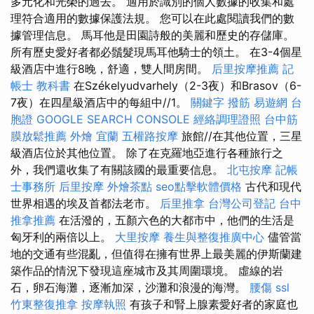
多元化和光榮的過去。 適用於識別的個人數據的收集和處
理符合適用的數據保護法規。 您可以在此處閱讀我們的數
據管理信息。 馬耳他是田園詩般的美麗和歷史的存儲庫。
所有歷史愛好者都必鬚髮現馬耳他騎士的領土。 在3-4個星
級酒店中進行8晚，舒適，雙人間房間。
后里按摩推薦
記
帳士 教科書
在Székelyudvarhely（2-3夜）和Brasov（6-
7夜）在四星級酒店中的每組中//1。
關鍵字
撥筋
易遊網 台
胞證
GOOGLE SEARCH CONSOLE
經絡調理證照
台中筋
膜放鬆推薦
外燴 宜蘭
五權路按摩
旅館//在其他位置，三星
級酒店位於其他位置。 除了在克羅地亞進行各種旅行之
外，我們還收集了有關該國的最重要信息。
北屯按摩
記帳
士事務所
后里按摩
外燴茶點
seo點擊軟體價格
古代和現代
世界相遇的埃及首都法老市。
后里推拿
台灣公司登記
台中
推拿推薦
在活潑的，五顏六色的大都市中，他們的生活是
匈牙利的兩倍以上。
大里按摩
養生與整復推廣中心
儘管當
地的交通有些混亂，但值得在擁有世界上最美麗的伊斯蘭建
築作品的情況下發現這座城市及其周圍環境。 虛線的岩
石，卵石海灘，逐漸加深，沙灘和浪漫的海灣。
腰傷
ssl
竹東整復推拿
按摩執照
有孩子和腎上腺素愛好者的家庭也