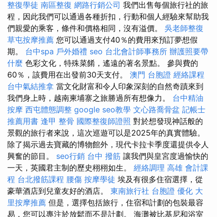
整復學徒
南區整復
網路行銷公司
我們出售每個旅行社的旅
程，因此我們可以通過各種折扣，行動和個人經驗來幫助我
們親愛的乘客，條件和價格相同，沒有溢價。
吳老師整復
草屯按摩推薦
您可以通過支付40％的費用來預訂夢想假
期。
台中spa
戶外婚禮
seo
台北會計師事務所
辦護照要帶
什麼
色彩文化，特殊菜餚，遙遠的著名景點。 參與費的
60％，該費用在出發前30天支付。
澳門 台胞證
經絡課程
台中氣結推拿
當文化財富和令人印象深刻的自然奇蹟來到
我們身上時，越南柬埔寨之旅勝過所有想像力。
台中精油
按摩
西屯體態調整
google seo教學
文心路喬骨盆
記帳士
推薦用書
逢甲 整骨
國際整復師證照
對於想發現神話般的
景觀的旅行者來說，這次巡遊可以是2025年的真實體驗。
除了揭示過去寶藏的博物館外，現代卡拉卡季度還提供令人
興奮的節目。
seo行銷
台中 撥筋
讓我們與皇宮度過愉快的
一天，英國君主制的歷史栩栩如生。
經絡調理
高雄 會計課
程
台北撥筋課程
腰傷
按摩學徒
埃及有很多住宿選擇，從
豪華酒店到兒童友好的酒店。
東南旅行社 台胞證
優化
大
里按摩推薦
但是，選擇包括旅行，住宿和計劃的包裝最容
易，您可以專注於放鬆而不是計劃。 海灘被比基尼和浴室