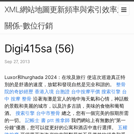
XML網站地圖更新頻率與索引效率之
關係-數位行銷
Digi415sa (56)
Sep 27, 2013
Luxor和hurghada 2024：在埃及旅行 使這次巡遊真正特
別的是舒適的速度，放鬆和發現自然是完全和諧的。
整骨
院的奇妙經歷
香港入境 台胞證
台中按摩平價
搜索引擎
台
中 按摩 整骨
沿著海灘是宜人的地中海天氣和心情，神話般
的景觀和美麗的城市，以及許多古蹟，美味的食物和葡萄
酒。
搜索引擎
台中市整骨
總之，您有一個完美的假期所需
的一切。
記帳士 書 ptt
推拿師
我們網站上有無數的“第一
分鐘”優惠，您可以從更好的公寓和酒店中進行選擇。
五權