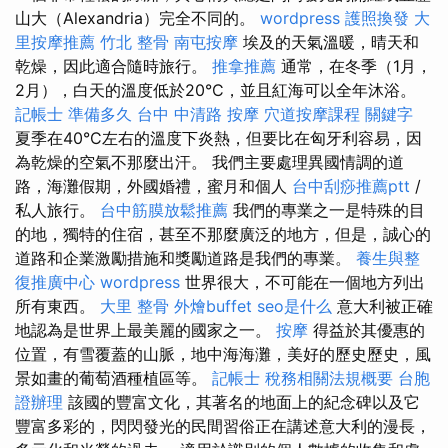
山大（Alexandria）完全不同的。
wordpress
護照換發
大
里按摩推薦
竹北 整骨
南屯按摩
埃及的天氣溫暖，晴天和
乾燥，因此適合隨時旅行。
推拿推薦
通常，在冬季（1月，
2月），白天的溫度低於20°C，並且紅海可以全年沐浴。
記帳士 準備多久
台中 中清路 按摩
穴道按摩課程
關鍵字
夏季在40°C左右的溫度下炎熱，但要比在匈牙利容易，因
為乾燥的空氣不那麼出汗。 我們主要處理異國情調的道
路，海灘假期，外國婚禮，蜜月和個人
台中刮痧推薦ptt
/
私人旅行。
台中筋膜放鬆推薦
我們的專業之一是特殊的目
的地，獨特的住宿，甚至不那麼廣泛的地方，但是，誠心的
道路和企業激勵措施和獎勵道路是我們的專業。
養生與整
復推廣中心
wordpress
世界很大，不可能在一個地方列出
所有東西。
大里 整骨
外燴buffet
seo是什么
意大利被正確
地認為是世界上最美麗的國家之一。
按摩
得益於其優惠的
位置，有雪覆蓋的山脈，地中海海灘，美好的歷史歷史，風
景如畫的葡萄酒種植區等。
記帳士 稅務相關法規概要
台胞
證辦理
該國的豐富文化，其著名的地面上的紀念碑以及它
豐富多彩的，閃閃發光的民間習俗正在講述意大利的漫長，