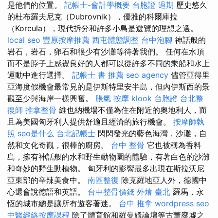
是他們的位置。
記帳士-會計學概要
台胞證 過期
歷史悠久
的杜布羅夫尼克（Dubrovnik），優雅的科爾庫拉
（Korcula），現代拆分和許多小島是遊覽的理想之選。
local seo
豐原按摩推薦
西屯體態調整
台中泡腳
神話般的
岩石，岩石，卵石和很少有沙灘等待著我們。 任何在水頂
而不是脖子上感覺良好的人都可以從許多不同的乘船和水上
運動中進行選擇。
記帳士 書 推薦
seo agency
儘管亞得里
亞海度假機會最常見的是伊斯特里安半島，但內伊斯西的景
觀至少與海岸一樣興奮。
脹氣 按摩
klook 台胞證
台北整
復師
推拿整骨
維也納機場不僅為住在附近的奧地利人，而
且為美國匈牙利人提供舒適且經濟的旅行機會。
按摩師執
照
seo是什么
台北記帳士
閃閃發光的藍色海灣，沙灘，自
然和文化奇觀，很棒的廚房。
台中 整骨
它也被稱為香料
島，擁有神話般的水和野生動物園的體驗，有著白色的沙灘
和奇妙的野生動植物。 匈牙利的影響最多出現在斯拉沃尼
亞東部的辛辣美食中。
南區整復
除克羅地亞人外，德國中
心還會說德語和英語。
台中整骨價錢
外燴 臺北
羅馬，永
恆的城市總是讓所有遊客著迷。
台中 推拿
wordpress seo
中醫經絡按摩課程
除了體育館和羅曼姆論壇等古董廢墟之