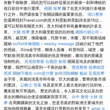
有數千個報價，因此您可以始終從最近的最後一刻和傳統的
假日節目中進行選擇。
桃園 按摩
除了在意大利進行多種旅
行之外，我們還收集了有關該國的最重要信息。
湖口整骨
您還將找到Travel.com的意大利景點和景點排名前15位，
還可以幫助有關意大利，意大利城市和有趣事物的許多文
章。
大腿 按摩
意大利最受歡迎的目的地
網路行銷公司
-
羅馬，威尼斯，佛羅倫薩，托斯卡納，米蘭，那不勒斯或維
羅納
buffet外燴價格
-
nearby massage
詳細介紹了他們
的視線。 Giza金字塔，獅身人面像，科普特區，城堡，穆
罕默德·阿里清真寺和開羅的埃及博物館，圖坦漢的寶藏是
強制性的。
吳老師整復
台胞證 效期
開羅是埃及的脈動打
擊樂，我們可以感受到一千夜的故事。
豐原整骨
按摩師證
照班
關鍵字優化
com是什麼
如何消除腳酸
氣結
足底按摩
金字塔，美麗的清真寺和寺廟，巨大的建築，繁華的集市感
到驚訝。
記帳士 答案
埃及是世界上最古老的旅行目的地，
魔術是無可爭議的。 歷史的過去，令人眼花文化以及自然
美女的獨特結合使這個國家與眾不同。
台中 整骨
士林 按
摩
在周圍國家的文化之旅，您是否真的對歐洲主要城市的
當地地標感興趣，還是外國流行景觀的自然美景？
what is