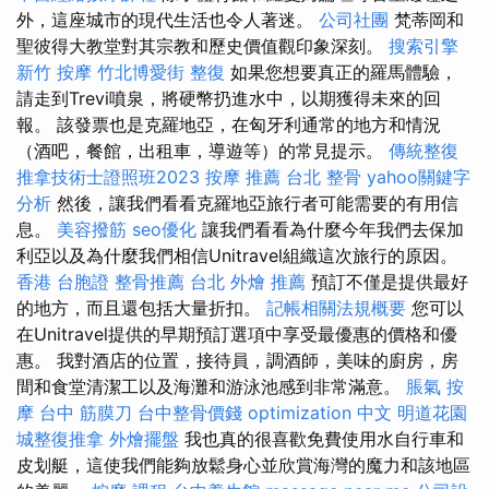
外，這座城市的現代生活也令人著迷。
公司社團
梵蒂岡和
聖彼得大教堂對其宗教和歷史價值觀印象深刻。
搜索引擎
新竹 按摩
竹北博愛街 整復
如果您想要真正的羅馬體驗，
請走到Trevi噴泉，將硬幣扔進水中，以期獲得未來的回
報。 該發票也是克羅地亞，在匈牙利通常的地方和情況
（酒吧，餐館，出租車，導遊等）的常見提示。
傳統整復
推拿技術士證照班2023
按摩 推薦
台北 整骨
yahoo關鍵字
分析
然後，讓我們看看克羅地亞旅行者可能需要的有用信
息。
美容撥筋
seo優化
讓我們看看為什麼今年我們去保加
利亞以及為什麼我們相信Unitravel組織這次旅行的原因。
香港 台胞證
整骨推薦
台北 外燴 推薦
預訂不僅是提供最好
的地方，而且還包括大量折扣。
記帳相關法規概要
您可以
在Unitravel提供的早期預訂選項中享受最優惠的價格和優
惠。 我對酒店的位置，接待員，調酒師，美味的廚房，房
間和食堂清潔工以及海灘和游泳池感到非常滿意。
脹氣 按
摩
台中 筋膜刀
台中整骨價錢
optimization 中文
明道花園
城整復推拿
外燴擺盤
我也真的很喜歡免費使用水自行車和
皮划艇，這使我們能夠放鬆身心並欣賞海灣的魔力和該地區