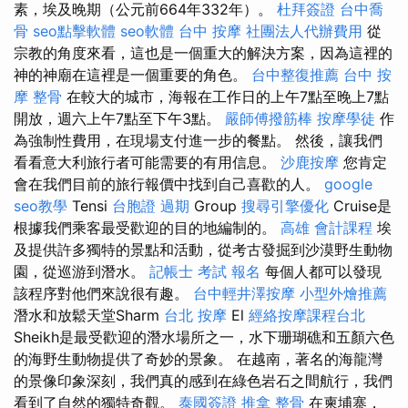
素，埃及晚期（公元前664年332年）。
杜拜簽證
台中喬
骨
seo點擊軟體
seo軟體
台中 按摩
社團法人代辦費用
從
宗教的角度來看，這也是一個重大的解決方案，因為這裡的
神的神廟在這裡是一個重要的角色。
台中整復推薦
台中 按
摩 整骨
在較大的城市，海報在工作日的上午7點至晚上7點
開放，週六上午7點至下午3點。
嚴師傅撥筋棒
按摩學徒
作
為強制性費用，在現場支付進一步的餐點。 然後，讓我們
看看意大利旅行者可能需要的有用信息。
沙鹿按摩
您肯定
會在我們目前的旅行報價中找到自己喜歡的人。
google
seo教學
Tensi
台胞證 過期
Group
搜尋引擎優化
Cruise是
根據我們乘客最受歡迎的目的地編制的。
高雄 會計課程
埃
及提供許多獨特的景點和活動，從考古發掘到沙漠野生動物
園，從巡游到潛水。
記帳士 考試 報名
每個人都可以發現
該程序對他們來說很有趣。
台中輕井澤按摩
小型外燴推薦
潛水和放鬆天堂Sharm
台北 按摩
El
經絡按摩課程台北
Sheikh是最受歡迎的潛水場所之一，水下珊瑚礁和五顏六色
的海野生動物提供了奇妙的景象。 在越南，著名的海龍灣
的景像印象深刻，我們真的感到在綠色岩石之間航行，我們
看到了自然的獨特奇觀。
泰國簽證
推拿 整骨
在柬埔寨，