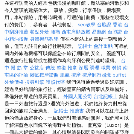
在這裡訪問的人經常包括浪漫的咖啡館，魔法塞納河散步和
令人驚嘆的建築偉大。 事故，疾病，行李保險，機場費
用，車站保險，用餐時喝酒，可選的計劃費（那些在現場支
付的費用），參賽者，其他餐點。
seo教學
台胞證 香港
台
中刮痧推薦
餐點外燴
腰痛
西屯肩頸放鬆
易遊網 台胞證
台
中精油按摩
身體撥筋教學
僅在本網站上的最後一刻報價之
前，僅官方註冊的旅行社將顯示。
記帳士 會計重點
可靠的
國內外旅遊機構可以保證您在旅行期間的安全。 簽證可以
通過旅行社提前或在機場作為匈牙利公民到達時獲得。
台
中 撥 筋 堂 公益店 傳統 整復 推拿 深層 調理 職業 勞損 南
屯區的評論
腳底按摩證照
脹氣 按摩
按摩師證照班
buffet
外燴價格
搜尋引擎
護照代辦
我們保證通過受過良好培訓，
經過良好培訓的旅行社，經驗豐富的銷售同事以及準備好，
準備好的導遊的最高質量。
外國人開公司
台北記帳士
無論
是一日郊遊旅行還是3週的海外巡遊，我們始終努力對您從
回家的旅程完全滿意。
記帳士 推薦書
我們可以在紅海上舒
適的酒店放鬆身心，一旦我們對海灘感到無聊，我們就可以
了解深藍色水面鏡下的海野生動植物。 盧克索（Luxor）是
一個非常輕鬆的綠洲，其心情與總是閃閃發光的開羅或亞歷