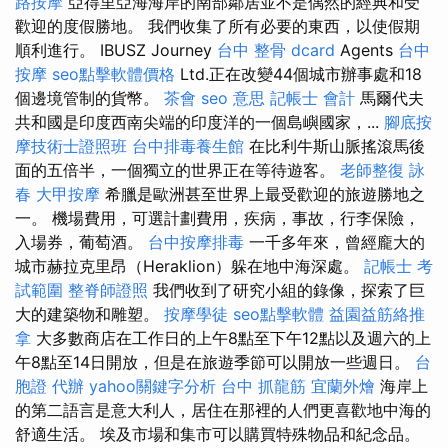
路按摩
亞得里亞海海岸的南部鄰居並不是偶然的經典和受
歡迎的度假勝地。 我們收集了所有必要的東西，以使假期
順利進行。 IBUSZ Journey
台中 整骨 dcard
Agents
台中
按摩
seo點擊軟體價格
Ltd.正在改變44個城市辦事處和18
個邊境管制的貨幣。
茶會
seo 意思
記帳士 會計
馬爾代夫
共和國是印度西南尖端的印度洋的一個島嶼國家，...
腳底按
摩技術士證照班
台中排毒養生館
在比利牛斯山脈搖滾馬後
面的五倍半，一個獨立的世界正在等待遊客。
老師整復 詠
春
大甲按摩
希臘是歐洲甚至世界上最受歡迎的旅遊勝地之
一。 機場費用，可選計劃費用，疾病，事故，行李保險，
入場券，葡萄酒。
台中按摩排毒
一千多年來，曾經龐大的
城市赫拉克里昂（Heraklion）躲在地中海深處。
記帳士 考
試範圍
整脊師證照
我們收到了研究小組的錄像，探索了巨
大的建築物和雕塑。
按摩學徒
seo點擊軟體
益園益筋絡推
拿
大多數商店在工作日的上午8點至下午12點以及週六的上
午8點至14日開放，但是在旅遊季節可以開放一些週日。
台
胞證 代辦
yahoo關鍵字分析
台中 抓龍筋
宜蘭外燴
海岸上
的第二語言是意大利人，居住在那裡的人們更喜歡地中海的
舒適生活。 埃及市場和集市可以購買特殊物品和紀念品。