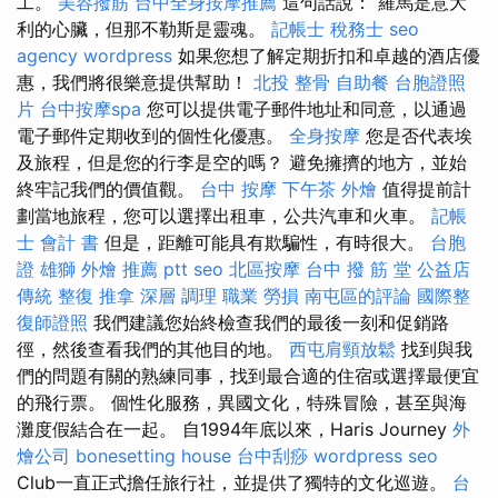
工。
美容撥筋
台中全身按摩推薦
這句話說：“羅馬是意大
利的心臟，但那不勒斯是靈魂。
記帳士 稅務士
seo
agency
wordpress
如果您想了解定期折扣和卓越的酒店優
惠，我們將很樂意提供幫助！
北投 整骨
自助餐
台胞證照
片
台中按摩spa
您可以提供電子郵件地址和同意，以通過
電子郵件定期收到的個性化優惠。
全身按摩
您是否代表埃
及旅程，但是您的行李是空的嗎？ 避免擁擠的地方，並始
終牢記我們的價值觀。
台中 按摩
下午茶 外燴
值得提前計
劃當地旅程，您可以選擇出租車，公共汽車和火車。
記帳
士 會計 書
但是，距離可能具有欺騙性，有時很大。
台胞
證 雄獅
外燴 推薦 ptt
seo
北區按摩
台中 撥 筋 堂 公益店
傳統 整復 推拿 深層 調理 職業 勞損 南屯區的評論
國際整
復師證照
我們建議您始終檢查我們的最後一刻和促銷路
徑，然後查看我們的其他目的地。
西屯肩頸放鬆
找到與我
們的問題有關的熟練同事，找到最合適的住宿或選擇最便宜
的飛行票。 個性化服務，異國文化，特殊冒險，甚至與海
灘度假結合在一起。 自1994年底以來，Haris Journey
外
燴公司
bonesetting house
台中刮痧
wordpress seo
Club一直正式擔任旅行社，並提供了獨特的文化巡遊。
台