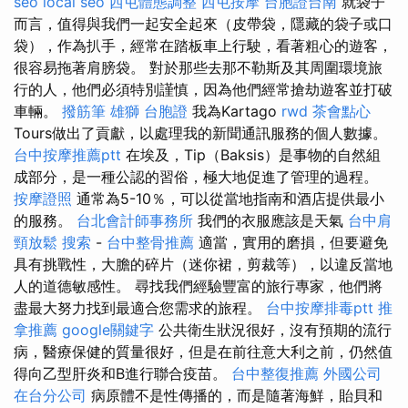
seo
local seo
西屯體態調整
西屯按摩
台胞證台南
就袋子
而言，值得與我們一起安全起來（皮帶袋，隱藏的袋子或口
袋），作為扒手，經常在踏板車上行駛，看著粗心的遊客，
很容易拖著肩膀袋。 對於那些去那不勒斯及其周圍環境旅
行的人，他們必須特別謹慎，因為他們經常搶劫遊客並打破
車輛。
撥筋筆
雄獅 台胞證
我為Kartago
rwd
茶會點心
Tours做出了貢獻，以處理我的新聞通訊服務的個人數據。
台中按摩推薦ptt
在埃及，Tip（Baksis）是事物的自然組
成部分，是一種公認​​的習俗，極大地促進了管理的過程。
按摩證照
通常為5-10％，可以從當地指南和酒店提供最小
的服務。
台北會計師事務所
我們的衣服應該是天氣
台中肩
頸放鬆
搜索
-
台中整骨推薦
適當，實用的磨損，但要避免
具有挑戰性，大膽的碎片（迷你裙，剪裁等），以違反當地
人的道德敏感性。 尋找我們經驗豐富的旅行專家，他們將
盡最大努力找到最適合您需求的旅程。
台中按摩排毒ptt
推
拿推薦
google關鍵字
公共衛生狀況很好，沒有預期的流行
病，醫療保健的質量很好，但是在前往意大利之前，仍然值
得向乙型肝炎和B進行聯合疫苗。
台中整復推薦
外國公司
在台分公司
病原體不是性傳播的，而是隨著海鮮，貽貝和