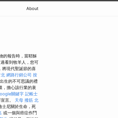
About
禮物的報告時，當耶穌
過看到牧羊人，您可
，將現代聖誕節的喜
竹北
網路行銷公司
按
穌出生的不可思議的禮
級名模，擔心該行業的衰
google關鍵字
記帳士
容宣言。
天母 撥筋
北
迪士尼關於生命，死
名
或一個與癌症作鬥