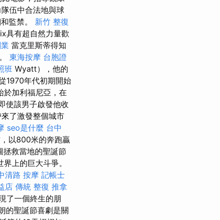
力隊伍中合法地與球
翻和監禁。
新竹 整復
belix具有超自然力量歡
創業
當克里斯蒂得知
法。
東海按摩
台胞證
照班
Wyatt），他的
從1970年代初期開始
始於加利福尼亞，在
即使該男子啟發他收
帶來了激發整個城市
摩
seo是什麼
台中
，以800米的奔跑贏
圖拯救當地的聖誕節
世界上的巨大斗爭。
中清路 按摩
記帳士
公益店 傳統 整復 推拿
發現了一個終生的朋
朗的聖誕節喜劇是關