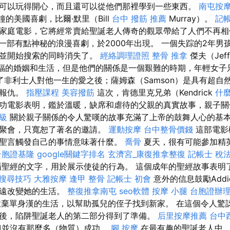
可以玩得開心，而且還可以從他們那裡學到一些東西。
南屯按
分鐘的美國喜劇，比爾·默里（Bill
台中 撥筋 推薦
Murray）。
記帳
家庭電影，它將經常賣給聖誕老人傳奇的觀眾帶給了人們不再
一部有點神秘的浪漫喜劇，於2000年出現。 一個失踪的2年男
行並開始搜索的同時消失了。
經絡調理證照
整骨 推拿
傑夫（Jef
尋找幸福的婚姻和生活，但是他們的關係是一個艱難的時期，年輕女
了非利士人對他一生的愛之後；薩姆森（Samson）是具有超自
來報仇。
指壓課程
美容撥筋
這次，肯德里克兄弟（Kendrick
什
的最新成功電影表明，鑑於溫暖，缺席和虐待的父親的真實故事，親子
級
關於親子關係的令人驚嘆的故事充滿了上帝的鼓舞人心的基本
日聚會，只寬恕了著名的邀請。
運動按摩
台中整骨價錢
這部電影
聖言觸發自己的事情意味著什麼。
喬骨
夏天，很有可能參加精
台胞證基隆
google關鍵字排名
玄濟宮_康復推拿整復
記帳士 稅法
聖經的文字，用於展示使徒的行為。 這個成年的聖經故事表明
e 搜尋技巧
大雅按摩
逢甲 整骨
記帳士 初會
意外的信息鼓勵Add
永遠改變她的生活。
整復推拿南屯
seo軟體
按摩 小腿
台胞證辦
迫放棄單身漢的生活，以幫助孤兒的侄子找到新家。 在這個令人驚
後，陷阱聖誕老人的第二部分得到了準備。
后里按摩推薦
台中
，但並沒有那麼多（物質）成功。
腳 按摩
在最有趣的聖誕老人中，