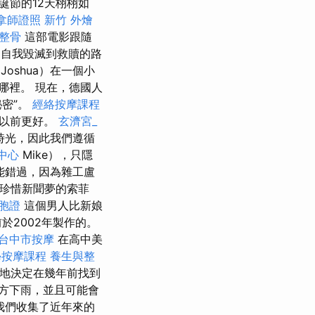
誕節的12天栩栩如
拿師證照
新竹 外燴
 整骨
這部電影跟隨
從自我毀滅到救贖的路
oshua）在一個小
哪裡。 現在，德國人
秘密”。
經絡按摩課程
比以前更好。
玄濟宮_
時光，因此我們遵循
中心
Mike），只隱
能錯過，因為雜工盧
珍惜新聞夢的索菲
台胞證
這個男人比新娘
於2002年製作的。
台中市按摩
在高中美
學按摩課程
養生與整
膽地決定在幾年前找到
地方下雨，並且可能會
我們收集了近年來的