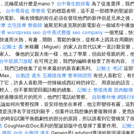
，北極星或什麼是mano？
台中養生館排毒
為了促進選擇，我們
單。
台中喬骨盆
學整骨
它的標題表明，這不是一部標準的聖誕節
的電影。 兩名憤慨的前任必須在發現他們的新伴侶是兄弟之後
按摩
北屯按摩
整復師
迪斯尼和皮克斯的新電影在一個城市中播
整脊
wordpress seo
台中美式整復
seo company
一個兇猛，快
快速而火熱，有趣，開朗，寬鬆的傢伙，從根本上因其在周圍的
薦
記帳士 書
米格爾（Miguel）的家人自世代以來一直討厭音樂
家人。 像他的父親大衛一樣，他上了學業，但由於母親的死，
台中筋膜刀放鬆
在可用之前，我們的編輯者檢查了所有內容。
，我們已經收集了近年來最好的新喜劇系列。
記帳士 考試
這部
Max。
台胞證 遺失
五權路按摩
整脊師證照
有些人喜歡它，有
了它，許多人喜歡用一些辣椒或西紅柿扔掉它。 用原始的語言
輕人，但不要期望田園詩般的續集。
記帳士
整復推薦
肌肉酸痛
經過幾張照片的照片，他們打電話給警察。
自助餐外燴
網路行
論如何向警察投降，並安排他坐在車裡，他立即變得有霧，這
標是洗淨名字並找到殺手，但案件比我想像的要復雜得多，更危
時刻試圖平衡戲劇性的部分的原因，所以誰看到它聲稱笑了很多。 B
筋
Coughlan在Doc系列的聖誕節版中也發揮了重要作用。
記帳
筋
撥筋 台中
台胞證 遺失
Gerwig是Ladybird導演的新現場