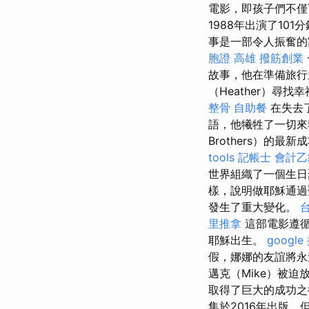
電影，即孩子們不僅
1988年出演了101
事是一部令人振奮的
胞證 高雄
撥筋創業
故事，他在準備旅
（Heather）
整骨
自助餐
在失去
語，他犧牲了一切
Brothers）
tools
記帳士 會計乙
世界組織了一個生
樣，說明做耶穌通過
發生了重大變化。
里推拿
這部電影遵循
耶穌出生。
googl
假，娜娜的友誼將
邁克（Mike）被
取得了巨大的成功之
集於2016年出版