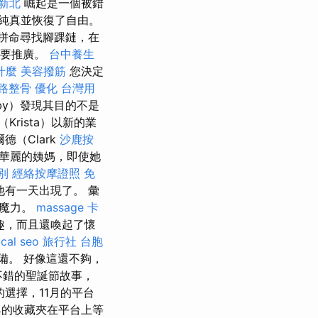
新北
崛起是一個被錯
純真並恢復了自由。
e拼命尋找腳踝鏈，在
將要推廣。
台中養生
是什麼
美容撥筋
您決定
路整骨
優化 台灣用
by）發現其目的不是
Krista）以新的業
（Clark
沙鹿按
劇，華麗的姨媽，即使她
別
經絡按摩證照
免
，他有一天出現了。 彙
去魔力。
massage
卡
趣，而且還喚起了懷
ocal seo
旅行社 台胞
備。 好像這還不夠，
多不錯的聖誕節故事，
選擇，11月的平台
的收藏夾在平台上等