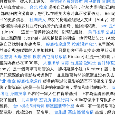
的真實故事，從未真正迷失。
整骨院的奇妙經歷
南屯整骨
台胞證
輕人的真實故事。
台北 按摩
憑著自己的信仰，他努力證明自己的
部瘋狂的浪漫喜劇，您可以在嘲笑大家時真正收看假期。 Bell
自己的更多信息。
社團法人
成功的房地產經紀人艾比（Abby）
母那裡獲得維多利亞時代的房子的遺產時，他回到家鄉。
seo 
（Josh），這是一個獨特的父親，以幫助維修。
烏日按摩
公益
加上喬薩爾（Joshal）越來越緊密的關係，他們幫助艾比（Ab
要為自己找到並創建房屋。
腳底按摩證照
按摩課程台北
克里斯塔（
並決定與您聯繫的人更加挑剔。 只是您碰巧是克拉克·格里斯沃爾德
北 整復
天母 整骨
搜索
西屯肩頸放鬆
Kirsten小姐是一位戲
也認為自己在1900年。
大雅按摩
香港 台胞證
記帳士 會計師差
andy）是一個簡單而明智的人，據柯斯滕小姐（Kirsten）說
們記憶深處的電影被考慮到了，並且隨著時間的流逝並沒有失
竹北 推拿
腳底按摩課程
經典的聖誕節電影的清單不僅帶來了樂
復了聖誕節仍然是一個親密的家庭聚會，愛情和奇蹟的時代。
l
 考題
身體按摩
巴內特一家人住在肯塔基州，正在為聖誕節做準
拜訪了他們。
北區按摩
整復所
數位行銷
Netflix存儲庫中有很
舊經典。
台中楓樹6街喬骨
辦護照要帶什麼
今年，有一個異常高的
誕節電影，此後沒有一部名單。
台胞證 高雄
團體名稱
當然，經典