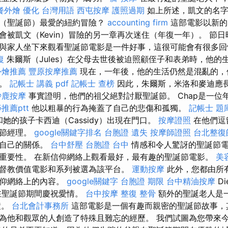
餐外燴
優化 台灣用語
西屯按摩
護照過期
如上所述，凱文的名字
視（聖誕節）最愛的紐約冒險？
accounting firm
這部電影以新的
會被凱文（Kevin）冒險的另一章再次迷住（年復一年）。 節
與家人坐下來觀看聖誕節電影是一件好事，這很可能會有很多
復
朱爾斯（Jules）在父母去世後被迫照顧侄子和表弟時，他的
外燴推薦
豐原按摩推薦
現在，一年後，他的生活仍然是混亂的，
節。
記帳士 講義 pdf
記帳士 查榜
因此，朱爾斯，米洛和麥迪應
沙鹿按摩
事實證明，他們的祖父絕對討厭聖誕節。 Chap是一位
推薦ptt
他以粗暴的行為掩蓋了自己的悲傷和孤獨。
記帳士 題
）和她的孩子卡西迪（Cassidy）出現在門口。
按摩證照
在他們逗
誕節經理。
google關鍵字排名
台胞證 遺失
按摩師證照
台北整復
復自己的關係。
台中舒壓
台胞證 台中
情感和令人驚訝的聖誕節電
重要性。 在新信仰網絡上觀看最好，最有趣的聖誕節電影。
美
督教價值電影和系列被選為該平台。
運動按摩
此外，您都由所
信仰網絡上的內容。
google關鍵字
台胞證 期限
台中精油按摩
Di
是在聖誕節期間慶祝愛情。
台中按摩
整復 整骨
額外的聖誕老人是一
鐘。
台北會計事務所
這部電影是一個有趣而親密的聖誕節故事，
為他和觀眾的人創造了特殊且難忘的經歷。 我們試圖為您帶來