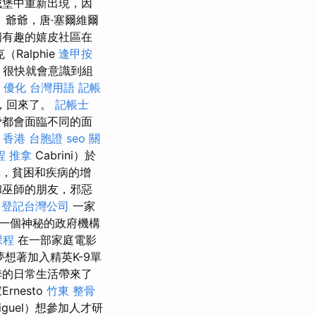
城堡中重新出現，因
 爺爺，唐·塞爾維爾
一個有趣的嬉皮社區在
alphie
逢甲按
，很快就會意識到組
。
優化 台灣用語
記帳
俠，回來了。
記帳士
脅都會面臨不同的面
。
香港 台胞證
seo 關
程
推拿
Cabrini）於
，貧困和疾病的增
和巫師的朋友，邪惡
。
登記台灣公司
一家
一個神秘的政府機構
課程
在一部家庭電影
想著加入精英K-9單
季的日常生活帶來了
nesto
竹東 整骨
guel）想參加人才研