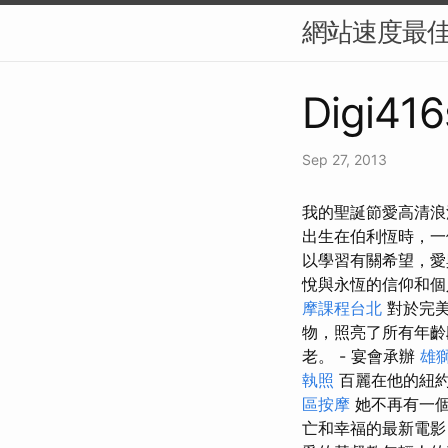
網站速度最佳
Digi416
Sep 27, 2013
我的聖誕節愛高清浪
出生在伯利恆時，
以學習有關希望，
悅與永恆的信仰和
摩課程台北
對於完美
物，照亮了所有年齡段
老。 - 宴會承辦
雄
執照
百麗在他的紐約
區按摩
她不再有一個
亡和幸福的最新電