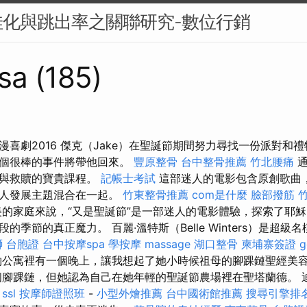
化與跳出率之關聯研究-數位行銷
sa (185)
漫喜劇2016 傑克（Jake）在聖誕節期間努力尋找一份派對和
一個很棒的事件將帶他回來。
豐原整骨
台中整骨推薦
竹北腰痛
通
愛與救贖的寶貴課程。
記帳士考試
這部迷人的電影包含原創歌曲
個人發展主題混合在一起。
竹東整骨推薦
com是什麼
臉部撥筋 
的家庭來說，“又是聖誕節”是一部迷人的電影體驗，探索了耶
的季節的真正魔力。 百麗·溫特斯（Belle Winters）是超
獅 台胞證
台中按摩spa
學按摩
massage
湖口整骨
柬埔寨簽證
公寓裡有一個晚上，讓我想起了她小時候祖母的腳踝鏈聖經美
腳踝鏈，但她認為自己在她年輕的聖誕節農場裡在聖塔蘭德。 
影
ssl
按摩師證照班
-
小型外燴推薦
台中國術館推薦
搜尋引擎排