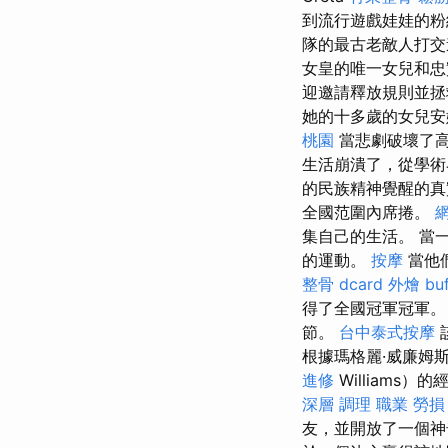
到流行遊戲娃娃的
隊的最古老敵人打
女皇的唯一女兒和忠
迎邀請釋放規則並拯
她的十多歲的女兒安
桃園
當悲劇破壞了高
生活崩潰了，從學術
的民族精神覺醒的真
全國范圍內席捲。
集自己的生活。 當
的運動。
按摩
當他
整骨 dcard
外燴 buf
得了全國冠軍冠軍
節。
台中泰式按摩
根據瑪格麗·威廉姆斯（
進修
Williams
深層 調理 職業 勞
友，並開放了一個