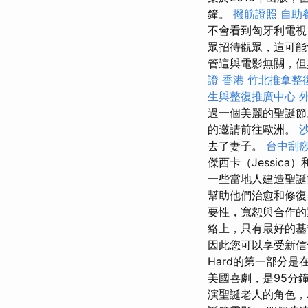
鐘。
撥筋證照
自助
不會看到匈牙利電
眾招待觀眾，這可能
管這與電影無關，但
證 香港
竹北推拿整
生與整復推廣中心
過一個美麗的聖誕
的邀請前往歐洲。
去了妻子。
台中刮痧
傑西卡（Jessica
一些當地人建造聖
幫助他們治愈和修
要性，寬恕與合作的
絡上，只有最好的基
因此您可以享受新
Hard的第一部分
美國喜劇，是95分
演聖誕老人的角色，