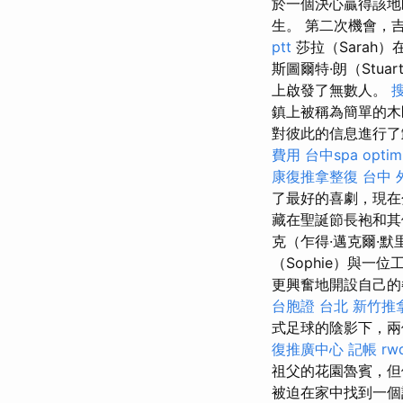
於一個決心贏得該地
生。 第二次機會，
ptt
莎拉（Sarah
斯圖爾特·朗（Stuar
上啟發了無數人。
鎮上被稱為簡單的
對彼此的信息進行
費用
台中spa
optim
康復推拿整復
台中 
了最好的喜劇，現在
藏在聖誕節長袍和
克（乍得·邁克爾·
（Sophie）與一位
更興奮地開設自己的
台胞證 台北
新竹推
式足球的陰影下，兩
復推廣中心
記帳
rw
祖父的花園魯賓，
被迫在家中找到一