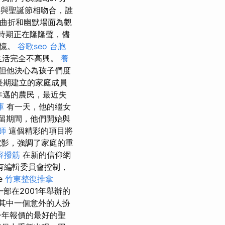
與聖誕節相吻合，誰
曲折和幽默場面為觀
日時期正在隆隆聲，儘
回憶。
谷歌seo
台胞
生活完全不高興。
養
但他決心為孩子們度
長期建立的家庭成員
年邁的農民，最近失
庫
有一天，他的繼女
留期間，他們開始與
師
這個精彩的項目將
影，強調了家庭的重
容撥筋
在新的信仰網
有編輯委員會控制，
e
竹東整復推拿
部在2001年舉辦的
其中一個意外的人扮
今年報價的最好的聖