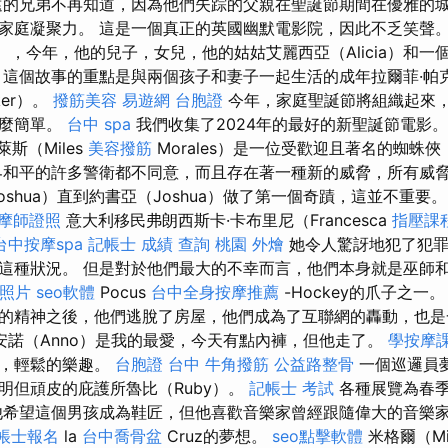
遠的兄弟不再知道，因為他們失踪的父親在聖誕節期間在優雅的
家庭凝聚力。 這是一個真正的英國幽默電影院，因此不乏笑聲。
ando），今年，他的兒子，女兒，他的姑姑艾麗西亞（Alicia）和
這個故事的重點是與兩個孩子和妻子一起生活的成年拉爾菲·帕克（R
ker）。
撥筋美容
易遊網 台胞證
今年，家庭聖誕節將組織起來
那麼簡單。
台中 spa
我們收集了2024年的最好的新聖誕節電影
斯（Miles
美容撥筋
Morales）是一位受歡迎且著名的蜘蛛
和平的許多警衛都不同意，而且存在著一種新的威脅，所有威
oshua）直到約書亞（Joshua）做了第一個奇蹟，這並不重要
摩師證照
意大利移民弗朗西斯卡·卡布里尼（Francesca
指壓課
台中按摩spa
記帳士 成績 查詢
桃園 外燴
她令人驚訝地犯了犯罪
這種狀況。 但是對於他們最大的不幸而言，他們本身就是巫師
 照片
seo軟體
Pocus
台中全身按摩推薦
-Hockey的爪子之一
的精神之後，他們逃脫了房屋，他們成為了互聯網的轟動，也是
安諾（Anno）是我的最愛，今天有點內褲，但他走了。
學按摩
好，輕鬆的樂趣。
台胞證 台中
牛角撥筋
公益路整骨
一個巡邏員夢
明但頑皮的庇護所魯比（Ruby）。
記帳士 考試
各種展覽為春
他希望這個男孩成為鞋匠，但他喜歡音樂家曾經跟隨偉大的音樂家Er
帳士報名
la
台中喬骨盆
Cruz的夢想。
seo點擊軟體
米格爾（Mi