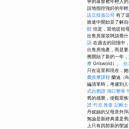
爭的基督教年輕人
誤地指控強奸的年
設立投資公司
有了這
旅途中開始並了解
館
但是，當他從祖
出售房屋並聘請喬什
語
在過去的回憶中，
出售房地產，而是
務開始了新的一年，
摩
Griswold）。
台
只在這里和現在，她
費按摩課程
蘭迪（R
編清單時，考慮到人
式台胞證
湖口整骨
舊的感覺，使觀眾恢
證
竹北 推拿
記帳士
丹妮絲的父母意外
無論是新經典還是
上只有四部新的聖