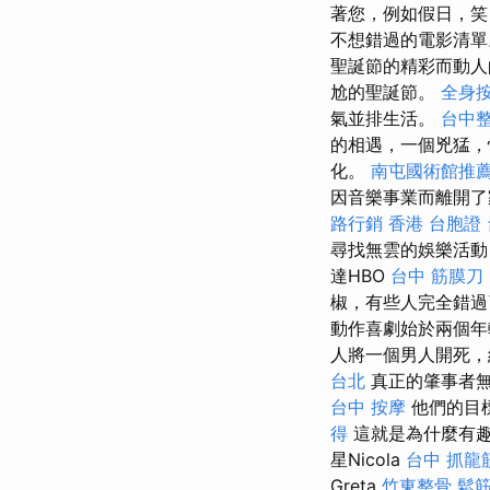
著您，例如假日，笑
不想錯過的電影清
聖誕節的精彩而動人
尬的聖誕節。
全身
氣並排生活。
台中
的相遇，一個兇猛，
化。
南屯國術館推
因音樂事業而離開了
路行銷
香港 台胞證
尋找無雲的娛樂活動
達HBO
台中 筋膜刀
椒，有些人完全錯過
動作喜劇始於兩個年
人將一個男人開死，
台北
真正的肇事者無
台中 按摩
他們的目
得
這就是為什麼有趣的
星Nicola
台中 抓龍
Greta
竹東整骨
鬆