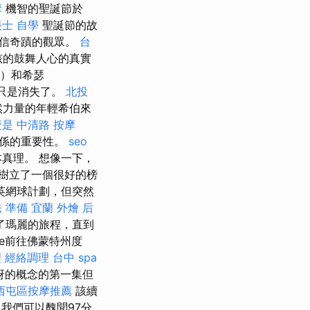
摩
機智的聖誕節於
士 自學
聖誕節的故
相信奇蹟的觀眾。
台
孩的鼓舞人心的真實
f）和希瑟
子只是消失了。
北投
然力量的年輕希伯來
麼是
中清路 按摩
關係的重要性。
seo
真理。 想像一下，
樹立了一個很好的榜
英網球計劃，但突然
 準備
宜蘭 外燴
后
了瑪麗的旅程，直到
ie前往佛蒙特州度
理
經絡調理
台中 spa
訝的概念的第一集但
西屯區按摩推薦
該續
我們可以醜聞97分