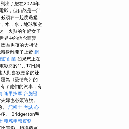
列出了您在2024年
電影，但仍然是一部
，必須在一起度過尷
放，水，水，地球和空
速，火熱的年輕女子
世界中的信念而變
，因為男孩的大祖父
他轉身離開了上帝
網
撥筋創業
如果您正在
電影將於11月17日到
些人則喜歡更多的辣
，題為《愛情鳥》的
有了他們的汽車，有
銷
逢甲按摩
台胞證
對夫婦也必須逃脫。
險。
記帳士 考試 心
ridgerton明
士 稅務申報實務
演奏芭比電影，指導觀眾