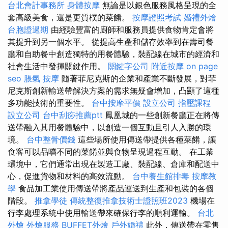
台北會計事務所
身體按摩
無論是以銀色服務風格呈現的全
套高級美食，還是更質樸的菜餚。
按摩證照考試
婚禮外燴
台胞證過期
由經驗豐富的廚師和服務員提供食物肯定會將
其提升到另一個水平。 從提高生產和儲存效率到在壽司餐
廳和自助餐中創造獨特的用餐體驗，裝配線在城市的經濟和
社會生活中發揮關鍵作用。
關鍵字公司
附近按摩
on page
seo
脹氣 按摩
隨著菲尼克斯的企業和產業不斷發展，對菲
尼克斯創新輸送帶解決方案的需求無疑會增加，凸顯了這種
多功能技術的重要性。
台中按摩平價
設立公司
指壓課程
設立公司
台中刮痧推薦ptt
鳳凰城的一些創新餐廳正在將傳
送帶融入其用餐體驗中，以創造一個互動且引人入勝的環
境。
台中整骨價錢
這些場所使用傳送帶提供各種菜餚，讓
食客可以品嚐不同的菜餚並與食物呈現過程互動。 在工業
環境中，它們通常出現在製造工廠、裝配線、倉庫和配送中
心，促進貨物和材料的高效流動。
台中養生館排毒
按摩教
學
食品加工業使用傳送帶將產品運送到生產和包裝的各個
階段。
推拿學徒
傳統整復推拿技術士證照班2023
機場在
行李處理系統中使用輸送帶來確保行李的順利運輸。
台北
外燴
外燴服務
BUFFET外燴
戶外婚禮
此外，傳送帶在零售