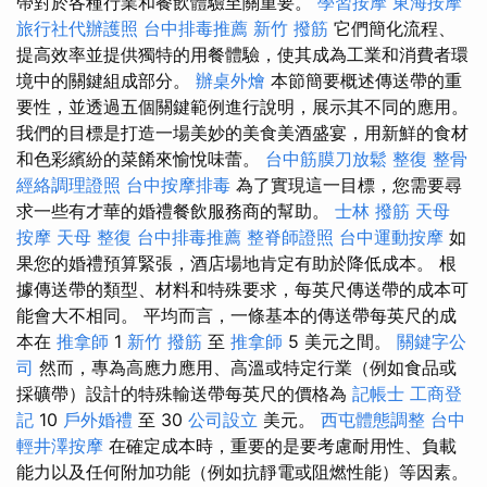
帶對於各種行業和餐飲體驗至關重要。
學習按摩
東海按摩
旅行社代辦護照
台中排毒推薦
新竹 撥筋
它們簡化流程、
提高效率並提供獨特的用餐體驗，使其成為工業和消費者環
境中的關鍵組成部分。
辦桌外燴
本節簡要概述傳送帶的重
要性，並透過五個關鍵範例進行說明，展示其不同的應用。
我們的目標是打造一場美妙的美食美酒盛宴，用新鮮的食材
和色彩繽紛的菜餚來愉悅味蕾。
台中筋膜刀放鬆
整復 整骨
經絡調理證照
台中按摩排毒
為了實現這一目標，您需要尋
求一些有才華的婚禮餐飲服務商的幫助。
士林 撥筋
天母
按摩
天母 整復
台中排毒推薦
整脊師證照
台中運動按摩
如
果您的婚禮預算緊張，酒店場地肯定有助於降低成本。 根
據傳送帶的類型、材料和特殊要求，每英尺傳送帶的成本可
能會大不相同。 平均而言，一條基本的傳送帶每英尺的成
本在
推拿師
1
新竹 撥筋
至
推拿師
5 美元之間。
關鍵字公
司
然而，專為高應力應用、高溫或特定行業（例如食品或
採礦帶）設計的特殊輸送帶每英尺的價格為
記帳士
工商登
記
10
戶外婚禮
至 30
公司設立
美元。
西屯體態調整
台中
輕井澤按摩
在確定成本時，重要的是要考慮耐用性、負載
能力以及任何附加功能（例如抗靜電或阻燃性能）等因素。