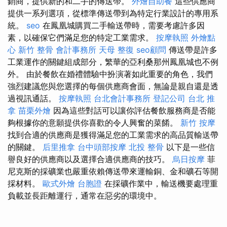
銷商，提供新的和二手的傳送帶。
外燴自助餐
這些供應商
提供一系列選項，從標準傳送帶到為特定行業設計的專用系
統。
seo
在鳳凰城購買二手輸送帶時，需要考慮許多因
素，以確保它們滿足您的特定工業需求。
按摩執照
外燴點
心
新竹 整骨
會計事務所
天母 整復
seo顧問
傳送帶是許多
工業運作的關鍵組成部分，繁華的亞利桑那州鳳凰城也不例
外。 由於餐飲在婚禮體驗中扮演著如此重要的角色，我們
強烈建議您與您選擇的每個供應商會面，無論是親自還是透
過視訊通話。
按摩執照
台北會計事務所
登記公司
台北 推
拿
苗栗外燴
因為這些對話可以讓你評估餐飲服務商是否能
夠根據你的意願提供你喜歡的令人興奮的菜餚。
新竹 按摩
找到合適的供應商是獲得滿足您的工業需求的高品質輸送帶
的關鍵。
后里推拿
台中頭部按摩
北投 整骨
以下是一些信
譽良好的供應商以及選擇合適供應商的技巧。
烏日按摩
菲
尼克斯的採礦業也嚴重依賴傳送帶來運輸銅、金和礦石等開
採材料。
歐式外燴
台胞證
在採礦作業中，輸送機要處理重
負載並長距離運行，通常在惡劣的環境中。