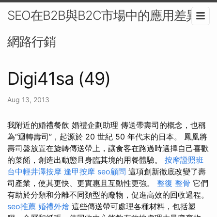
SEO在B2B與B2C市場中的應用差異-
網路行銷
Digi41sa (49)
Aug 13, 2013
我附近的婚禮餐飲 婚禮企劃助理 傳送帶壽司的概念，也稱
為“迴轉壽司”，起源於 20 世紀 50 年代末的日本。 鳳凰將
壽司盤放置在旋轉傳送帶上，讓食客在路過時選擇自己喜歡
的菜餚，創造出動態且身臨其境的用餐體驗。
按摩證照班
台中輕井澤按摩
逢甲按摩
seo顧問
這項創新徹底改變了壽
司產業，使其更快、更實惠且互動性更強。
整復 整骨
它們
有助於分類和分離不同類型的廢物，促進高效的回收過程。
seo推薦
婚禮外燴
這些傳送帶可處理各種材料，包括塑