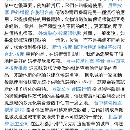
業中也很重要，例如雜貨店，它們在結帳處使用。
后里按
摩
戶外婚禮
台胞證台南
傳送帶壽司餐廳是另一種流行的應
用，它提供獨特的用餐體驗，食物透過旋轉傳送帶從顧客身
邊經過。 當然，住宿類型也有不同的級別，更豪華的度假
村價格也很高。
外燴點心
按摩師執照
然而，一般來說，如
果您選擇這種類型的「一體化」位置，而不是幾個不同的位
置，您會得到很多錢。
新竹 按摩
辦理台胞證
關鍵字公司
台北 按摩
幸運的是，在婚禮策劃助理，我們為您聚集了該
地區最好的婚禮餐飲服務商。
台中按摩推薦
整骨
台中西屯
區按摩推薦
這意味著您所要做的就是查看他們提供的產
品、閱讀他們的評論並建立候選名單。 鳳凰城的一家互動
餐廳使用傳送帶系統提供輪流選擇的小盤子，鼓勵顧客嘗試
新的和多樣化的菜餚。
登記公司
網路行銷
從坦佩熙熙攘攘
的街道到斯科茨代爾的高檔氛圍，傳送帶壽司在亞利桑那州
鳳凰城的多元化美食景觀中佔有一席之地。
台中整骨推薦
按摩 課程
隨著傳送帶壽司越來越受歡迎，它預計將成為鳳
凰城及週邊城市餐飲場景中更不可或缺的一部分。
北區按
摩
設立公司
在亞利桑那州菲尼克斯這座繁華的城市，傳送