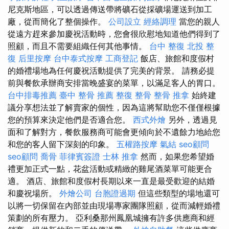
尼克斯地區，可以透過傳送帶將礦石從採礦場運送到加工
廠，從而簡化了整個操作。
公司設立
經絡調理
當您的親人
從遠方趕來參加慶祝活動時，您會很欣慰地知道他們得到了
照顧，而且不需要組織任何其他事情。
台中 整復
北投 整
復
后里按摩
台中泰式按摩
工商登記
飯店、旅館和度假村
的婚禮場地為任何慶祝活動提供了完美的背景。 請務必提
前與餐飲承辦商安排當晚盛宴的菜單，以滿足客人的胃口。
台中排毒推薦
臺中 整骨 推薦
整復 整骨
整骨 推拿
始終建
議分享想法並了解賣家的個性，因為這將幫助您不僅僅根據
您的預算來決定他們是否適合您。
西式外燴
另外，透過見
面和了解對方，餐飲服務商可能會更傾向於不遺餘力地給您
和您的客人留下深刻的印象。
五權路按摩
氣結
seo顧問
seo顧問
喬骨
菲律賓簽證
士林 推拿
然而，如果您希望婚
禮更加正式一點，花盆活動或精緻的雞尾酒菜單可能更合
適。 酒店、旅館和度假村長期以來一直是最受歡迎的結婚
和慶祝場所。
外燴公司
台胞證過期
但這些類型的場地還可
以將一切保留在內部並由現場專家團隊照顧，從而減輕婚禮
策劃的所有壓力。 亞利桑那州鳳凰城擁有許多供應商和經