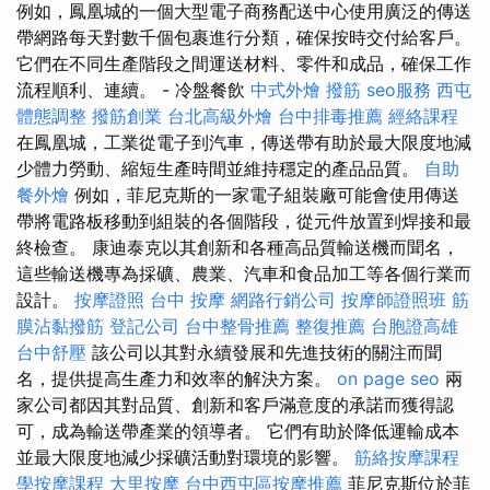
例如，鳳凰城的一個大型電子商務配送中心使用廣泛的傳送
帶網路每天對數千個包裹進行分類，確保按時交付給客戶。
它們在不同生產階段之間運送材料、零件和成品，確保工作
流程順利、連續。 - 冷盤餐飲
中式外燴
撥筋
seo服務
西屯
體態調整
撥筋創業
台北高級外燴
台中排毒推薦
經絡課程
在鳳凰城，工業從電子到汽車，傳送帶有助於最大限度地減
少體力勞動、縮短生產時間並維持穩定的產品品質。
自助
餐外燴
例如，菲尼克斯的一家電子組裝廠可能會使用傳送
帶將電路板移動到組裝的各個階段，從元件放置到焊接和最
終檢查。 康迪泰克以其創新和各種高品質輸送機而聞名，
這些輸送機專為採礦、農業、汽車和食品加工等各個行業而
設計。
按摩證照
台中 按摩
網路行銷公司
按摩師證照班
筋
膜沾黏撥筋
登記公司
台中整骨推薦
整復推薦
台胞證高雄
台中舒壓
該公司以其對永續發展和先進技術的關注而聞
名，提供提高生產力和效率的解決方案。
on page seo
兩
家公司都因其對品質、創新和客戶滿意度的承諾而獲得認
可，成為輸送帶產業的領導者。 它們有助於降低運輸成本
並最大限度地減少採礦活動對環境的影響。
筋絡按摩課程
學按摩課程
大里按摩
台中西屯區按摩推薦
菲尼克斯位於菲