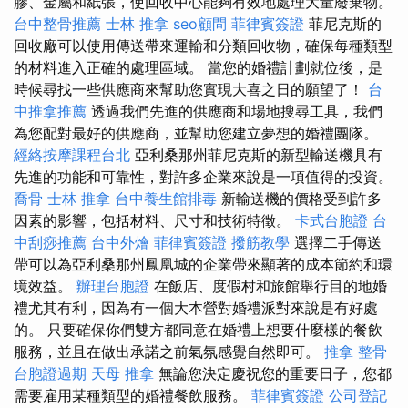
膠、金屬和紙張，使回收中心能夠有效地處理大量廢棄物。
台中整骨推薦
士林 推拿
seo顧問
菲律賓簽證
菲尼克斯的
回收廠可以使用傳送帶來運輸和分類回收物，確保每種類型
的材料進入正確的處理區域。 當您的婚禮計劃就位後，是
時候尋找一些供應商來幫助您實現大喜之日的願望了！
台
中推拿推薦
透過我們先進的供應商和場地搜尋工具，我們
為您配對最好的供應商，並幫助您建立夢想的婚禮團隊。
經絡按摩課程台北
亞利桑那州菲尼克斯的新型輸送機具有
先進的功能和可靠性，對許多企業來說是一項值得的投資。
喬骨
士林 推拿
台中養生館排毒
新輸送機的價格受到許多
因素的影響，包括材料、尺寸和技術特徵。
卡式台胞證
台
中刮痧推薦
台中外燴
菲律賓簽證
撥筋教學
選擇二手傳送
帶可以為亞利桑那州鳳凰城的企業帶來顯著的成本節約和環
境效益。
辦理台胞證
在飯店、度假村和旅館舉行目的地婚
禮尤其有利，因為有一個大本營對婚禮派對來說是有好處
的。 只要確保你們雙方都同意在婚禮上想要什麼樣的餐飲
服務，並且在做出承諾之前氣氛感覺自然即可。
推拿 整骨
台胞證過期
天母 推拿
無論您決定慶祝您的重要日子，您都
需要雇用某種類型的婚禮餐飲服務。
菲律賓簽證
公司登記