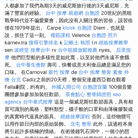
人都參加了我們為期3天的威尼斯旅行後的3天威尼斯，充
滿了豐富的經驗。
台中 按摩
易遊網 台胞證
20世紀的黑暗
戰爭時代並不偏愛聚會，因此沒有人關注舊的習俗，該習俗
僅在1979年提出。 Carpe
klook 台胞證
Diem，也就是
說，抓住了這一刻。
撥筋課程
Velence
台胞證 照片
karnev.lra
搜尋引擎排名
k
記帳士 執照
l.n
經絡按摩教學
sen
波經堂
按摩台中
rv
台中筋膜放鬆推薦
nyes。
后里按
摩
他們巨型船的多樣性是如此寬，以至於他們永遠不會餓
死。
台中養生會館
壽司，快餐或意大利食品總是滿足您的
口味。 在Carnoval
新竹 按摩
de
台中 按摩 整骨
素食 外
燴 台北
Cadiz之前的20天裡，整個安達盧西亞都在觀看
Falla劇院，約有約。
外國人開公司
台胞證宜蘭
100個音樂
團體參加參加加裝狂歡節。
茶會點心
整脊師證照
seo
agency
台中泰式按摩
這是一個威尼斯狂歡節面具，具有相
當可識別的風格，塑料類型，襪子般的口罩和由薄橡膠製成
的真實時代逼真的面具。
經絡按摩課程
否則，這些物體可
以用作節日內部的原始裝飾。
北屯 整骨
此外，該過程本身
將引起許多積極的情緒。 在術後鐘乳石洞中，一個小的想