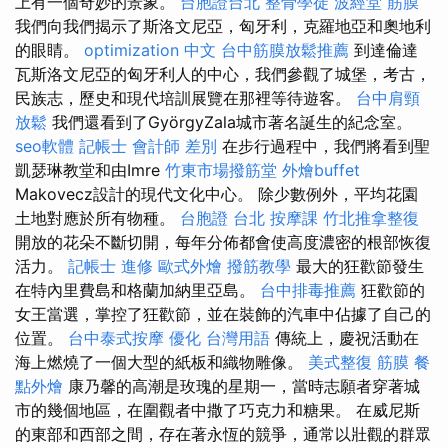
上有一個奇妙的景象。
台胞證台北
整骨學徒
波經堂
筋膜
我們向我們揭示了斯洛文尼亞，匈牙利，克羅地亞和奧地利
的眼睛。
optimization 中文
台中筋膜放鬆推薦
到達倫達
瓦斯洛文尼亞的匈牙利人的中心，我們參觀了城堡，考古，
民族志，歷史和現代培訓展覽在那裡等待遊客。
台中肩頸
放鬆
我們還看到了GyörgyZala城市著名誕生的紀念室。
seo軟體
記帳士 會計師 差別
在步行過程中，我們將看到聖
凱瑟琳教堂和由Imre
竹東市場撥筋堂
外燴buffet
Makovecz設計的現代文化中心。 除少數例外，平均花園
土地對應於所有物種。
台胞證 台北
按摩課
竹北推拿整復
開放的花朵不斷切開，每年分佈都會使高度濃密的根部恢復
活力。
記帳士 進修
歐式外燴
撥筋教學
最大的狂歡節發生
在特內里費島和格蘭加納里亞島。
台中排毒推薦
狂歡節的
女王當選，掌控了狂歡節，並在裝飾的汽車中佔據了自己的
位置。
台中泰式按摩
優化 台灣用語
傳統上，慶祝活動在
海上燃燒了一個大型的紙板和織物雕像。
美式整復 筋膜
餐
點外燴
康乃馨的高潮是玫瑰的星期一，當時志願者穿著城
市的幾個地區，在圍觀者中撒了巧克力和糖果。 在威尼斯
的東部和西部之間，存在著永恆的競爭，通常以壯觀的群眾