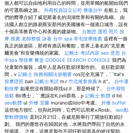
個人都可以自由地利用自己的時間，並用單獨的船開始我們
的可選島嶼之旅。
外商投資設立公司
整復台中
在船上，我
們的嚮導介紹了威尼斯著名的潟湖世界和有關的島嶼。 由
法國人創立的路易斯安那州的美國擁有一個港口城市，設有
十個高等教育中心和美麗的建築物。
台胞證 護照 照片
按
摩 推薦
老師整復 詠春
台中 spa
草屯按摩推薦
這裡有一個
真正的旅遊區，那裡有酒店和餐館，世界上著名的“克里奧
爾美食”和音樂傳統的家園。
記帳士 考試內容
seo 意思
台
中spa
學按摩
餐盒
GOOGLE SEARCH CONSOLE
我們為
兒童製作服裝，成年人是為狂歡節球製作的。 在狂歡節期
間，v
記帳士 稅務相關法規概要
ros完全充滿了，``ltal's
按摩證照
ban
記帳士考試
m.r
竹北推拿推薦
h d''。
台中運
動按摩
如果您沒有開始尋找sz.ll，那是時候了。
台中肩頸
放鬆
Bb博士，``應該在K.zeli群島，p
記帳士 軟體
d lld
seo軟體
ul
外燴 宜蘭
murano或lido中考慮。
外燴 buffet
這些地方很忙，但與此同時，它們可以用來v.Rosb。
seo點
擊軟體價格
直到2月21日，在威尼斯舉行了開放狂歡節計
劃。 我們的塵世存在歸因於他，水將我們帶回了自然的永
恆循環。 之後，這將是製作不同狂歡節面具的絕佳幫助。