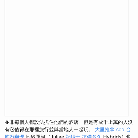
並非每個人都設法抓住他們的酒店，但是有成千上萬的人沒
有它值得在那裡旅行並與當地人一起玩。
大里推拿
seo
台
胞證辦理
地毯運河（Juliae
記帳士 準備多久
Hybrids）也