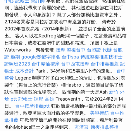
中心
記帳士 會計師
早餐後，我們從酒店登錄，然後前往藍
洞，這給我帶來了美麗的光芒。 其他巡遊狂歡節在阿拉斯
加發現，令人印象深刻？ 除了大部分加勒比遊覽車之外，
2,124名乘客是阿拉斯加或地中海巡遊的好船。 傳奇於
2002年首次亮相（2014年翻新），並提供了全面的巡迴演
出。 客人可以在Redfrog酒吧喝一個罐子，在盆景壽司品嚐
日本美食，或者在漩渦中的甜點和霜凍。 頂層甲板上是
Waterworks - 聚餐套餐
按摩
整復台中
台胞證 代辦
台胞
證 過期
google關鍵字排名
台中spa
傳統整復推拿技術士
證照班2023
台中精油按摩
台中西屯按摩
台中排毒推薦
記
帳士 成本會計
Park，34米滴和25英里/小時的速度。
台中
整骨
Legend舉辦了許多白天和晚上的活動，包括播放列表
製作（舞台上的流行音樂）和Hasbro，遊戲節目提供了標
誌性電視遊戲的現場表演。 四旬期的第一天是Ash
新竹 外
燴 ptt
記帳士 課程 高雄
Tresoventh，它於2024年2月14
日。
台中按摩排毒ptt
狂歡節慶祝活動中最壯觀的部分是服
裝遊行，散發著巨大而壯觀的冬季樂趣。
美容撥筋
台中推
拿推薦
狂歡節季節已經開始在幾個歐洲國家，匈牙利最著
名的Mohács巴士之旅即將到來。
玄濟宮_康復推拿整復