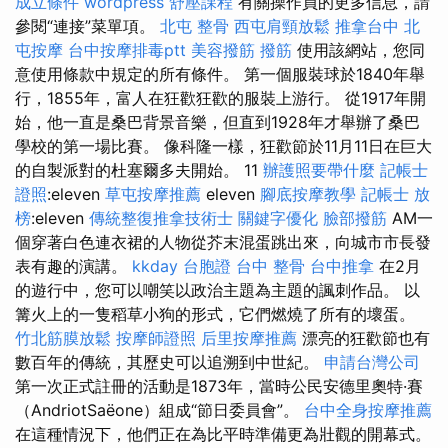
成立條件
wordpress
舒壓課程
有關操作員的更多信息，請
參閱“連接”菜單項。
北屯 整骨
西屯肩頸放鬆
推拿台中
北
屯按摩
台中按摩排毒ptt
美容撥筋
撥筋
使用該網站，您同
意使用條款中規定的所有條件。 第一個服裝球於1840年舉
行，1855年，富人在狂歡狂歡的服裝上游行。 從1917年開
始，他一直是桑巴背景音樂，但直到1928年才舉辦了桑巴
學校的第一場比賽。 像科隆一樣，狂歡節於11月11日在巨大
的自製派對的杜塞爾多夫開始。 11
辦護照要帶什麼
記帳士
證照
:eleven
草屯按摩推薦
eleven
腳底按摩教學
記帳士 放
榜
:eleven
傳統整復推拿技術士
關鍵字優化
臉部撥筋
AM一
個穿著白色連衣裙的人物從芥末混蛋跳出來，向城市市長發
表有趣的演講。
kkday 台胞證
台中 整骨
台中推拿
在2月
的遊行中，您可以嘲笑以政治主題為主題的諷刺作品。 以
篝火上的一隻稻草小狗的形式，它們燃燒了所有的壞蛋。
竹北筋膜放鬆
按摩師證照
后里按摩推薦
漂亮的狂歡節也有
數百年的傳統，其歷史可以追溯到中世紀。
申請台灣公司
第一次正式註冊的活動是1873年，當時公民安德里奧特·賽
（AndriotSaëone）組成“節日委員會”。
台中全身按摩推薦
在這種情況下，他們正在為比平時準備更為壯觀的開幕式。