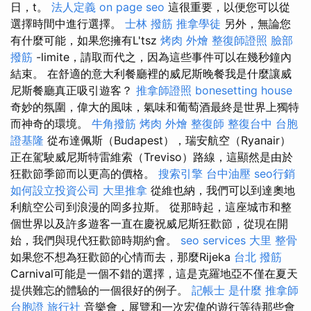
日，t。
法人定義
on page seo
這很重要，以便您可以從
選擇時間中進行選擇。
士林 撥筋
推拿學徒
另外，無論您
有什麼可能，如果您擁有L'tsz
烤肉 外燴
整復師證照
臉部
撥筋
-limite，請取而代之，因為這些事件可以在幾秒鐘內
結束。 在舒適的意大利餐廳裡的威尼斯晚餐我是什麼讓威
尼斯餐廳真正吸引遊客？
推拿師證照
bonesetting house
奇妙的氛圍，偉大的風味，氣味和葡萄酒最終是世界上獨特
而神奇的環境。
牛角撥筋
烤肉 外燴
整復師
整復台中
台胞
證基隆
從布達佩斯（Budapest），瑞安航空（Ryanair）
正在駕駛威尼斯特雷維索（Treviso）路線，這顯然是由於
狂歡節季節而以更高的價格。
搜索引擎
台中油壓
seo行銷
如何設立投資公司
大里推拿
從維也納，我們可以到達奧地
利航空公司到浪漫的岡多拉斯。 從那時起，這座城市和整
個世界以及許多遊客一直在慶祝威尼斯狂歡節，從現在開
始，我們與現代狂歡節時期約會。
seo services
大里 整骨
如果您不想為狂歡節的心情而去，那麼Rijeka
台北 撥筋
Carnival可能是一個不錯的選擇，這是克羅地亞不僅在夏天
提供難忘的體驗的一個很好的例子。
記帳士 是什麼
推拿師
台胞證 旅行社
音樂會，展覽和一次宏偉的遊行等待那些會