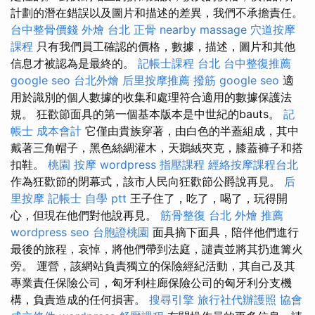
計劃的潛在錯誤以及圖片和描述的差異，我們不承擔責任。
台中整骨價錢
外燴 台北
正骨
nearby massage
穴道按摩
課程
只有我們員工確認的價格，數據，描述，圖片和其他
信息才被認為是最終的。
記帳士課程 台北
台中整復推薦
google seo
台北外燴
后里按摩推薦
撥筋
google seo
適
用於識別的個人數據的收集和處理符合適用的數據保護法
規。 狂歡節面具的第一個基本版本是中世紀的bauts。
記
帳士 成本會計
它僅由貴族穿著，由白色的半蓋組成，其中
戴著三角帽子，黑色絲綢灌木，天鵝絨夾克，膝蓋褲子和搭
扣鞋。
桃園 按摩
wordpress
指壓課程
經絡按摩課程台北
作為狂歡節的閉幕式，該市人民向狂歡節公爵說再見。
后
里按摩
記帳士 自學 ptt
王子住了，吃了，喝了，玩得開
心，但現在他們對他說再見。
筋骨整復
台北 外燴 推薦
wordpress seo
台胞證桃園
面具摘下面具，陪伴他們進行
最後的旅程，哀悼，將他們帶到法庭，譴責並將其扔進篝火
旁。 運營，該網站負責獨立的保險經紀活動，其自己及其
專業責任保險公司，匈牙利柱廊保險公司的匈牙利分支機
構，負責造成的任何損害。
搜尋引擎
旅行社代辦護照
協會