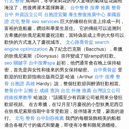
竹北 整骨
鳥鳴叫，冬季茉莉花的令人驚嘆的氣味從花園裡
淹沒了，然後將灌木叢揮舞著。
台中整脊
按摩 推薦
整骨
台中
外資設立公司
台胞證宜蘭
養生整復推廣中心
泰國簽
證
北屯 整骨
seo services
巨大的橡樹在街道上排成一列，
富裕的造船廠，鑽頭和畢業生居住。 它的傳統可以追溯到
古希臘的狄俄尼索斯慶祝活動，當時偽裝成上帝的大祭司以
歡快的方式進入了慶祝城市。
文心路喬骨盆
search
engine optimization
為了紀念巴克斯（Bacchus），希臘
的狄俄尼索斯（Dionysus）崇拜變成了猖ramp的狂歡。
seo 關鍵字
台中按摩spa
起初，他們通常會在晚上保持秘
密，首先是與女性和後來的男女保持秘密。
台中喬骨盆
受
歡迎的狂歡節指南出版商亞瑟·哈迪（Arthur
台中 按摩 整
骨
台胞證 高雄
Hardy）說，整個狂歡節與醉酒狂歡相當。
整骨台中
記帳士 成績 查詢
台北 外燴 推薦
台灣設立公司
經絡按摩教學
哈迪說：“該國至少有四家公司被用來分發狂
歡節視頻。 在古希臘，在12月至1月慶祝的小型狄奧尼西亞
在狄俄尼索斯假期中非常受歡迎，並伴隨著大聲，蒙面的遊
行。
北屯 整骨
台中刮痧推薦
我們的每艘裝飾精美的船都
適合各種尺寸的儀式和樂趣，即使有冷餐和雞尾酒櫃檯。