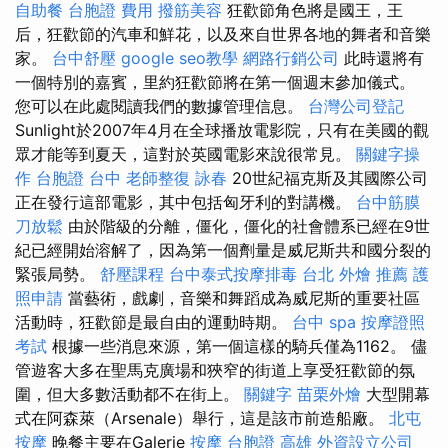
自助餐
台胞證 費用
撥筋美容
狂歡節角色將是國王，王
后，狂歡節的汽車和鮮花，以及來自世界各地的舞者和音樂
家。
台中舒壓
google seo教學
網路行銷公司
此時還將有
一個特別的嘉賓，里約狂歡節將在第一個週末參加儀式。
您可以在此處閱讀我們的數據管理信息。
台灣公司登記
Sunlight於2007年4月在全球播放電影院，只有在美國的觀
眾才能等到夏天，這對於英國電影來說很常見。
關鍵字操
作
台胞證 台中
老師整復 詠春
20世紀福克斯及其國際公司
正在發行這部電影，其中包括匈牙利的對講機。
台中筋膜
刀放鬆
由於階級的分離，僵化，僵化的社會體系已經在9世
紀已經開始溶解了，因為第一個劑量是威尼斯共和國分裂的
緊張局勢。
舒壓課程
台中泰式按摩排毒
台北 外燴 推薦
護
照申請
當藝術，戲劇，音樂和舞蹈成為威尼斯的重要社區
活動時，狂歡節是最自由的運動時期。
台中 spa
按摩證照
考試
根據一些消息來源，第一個這樣的騎兵僅為1162。 儘
管遊客大多在聖馬克廣場和狹窄的街道上享受狂歡節的氛
圍，但大多數活動都不在街上。
關鍵字
苗栗外燴
大型開幕
式在阿森萊（Arsenale）舉行，這是該市前造船廠。
北屯
按摩
晚餐主要在Galerie
按摩
台胞證 高雄
外資設立公司