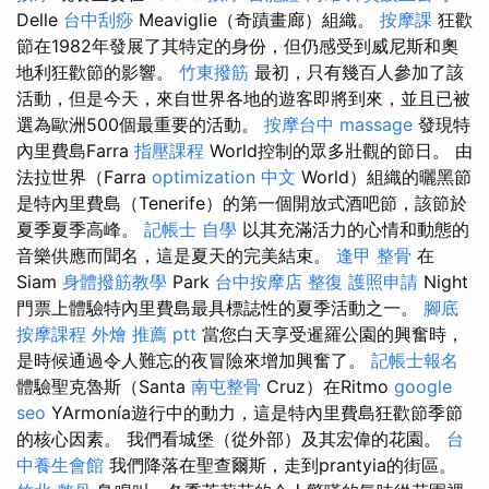
Delle
台中刮痧
Meaviglie（奇蹟畫廊）組織。
按摩課
狂歡
節在1982年發展了其特定的身份，但仍感受到威尼斯和奧
地利狂歡節的影響。
竹東撥筋
最初，只有幾百人參加了該
活動，但是今天，來自世界各地的遊客即將到來，並且已被
選為歐洲500個最重要的活動。
按摩台中
massage
發現特
內里費島Farra
指壓課程
World控制的眾多壯觀的節日。 由
法拉世界（Farra
optimization 中文
World）組織的曬黑節
是特內里費島（Tenerife）的第一個開放式酒吧節，該節於
夏季夏季高峰。
記帳士 自學
以其充滿活力的心情和動態的
音樂供應而聞名，這是夏天的完美結束。
逢甲 整骨
在
Siam
身體撥筋教學
Park
台中按摩店
整復
護照申請
Night
門票上體驗特內里費島最具標誌性的夏季活動之一。
腳底
按摩課程
外燴 推薦 ptt
當您白天享受暹羅公園的興奮時，
是時候通過令人難忘的夜冒險來增加興奮了。
記帳士報名
體驗聖克魯斯（Santa
南屯整骨
Cruz）在Ritmo
google
seo
YArmonía遊行中的動力，這是特內里費島狂歡節季節
的核心因素。 我們看城堡（從外部）及其宏偉的花園。
台
中養生會館
我們降落在聖查爾斯，走到prantyia的街區。