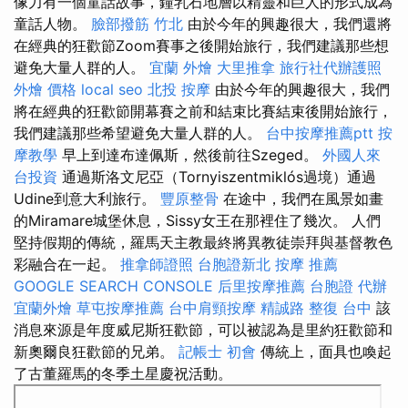
像力有一個童話故事，鐘乳石地層以精靈和巨人的形式成為
童話人物。
臉部撥筋 竹北
由於今年的興趣很大，我們還將
在經典的狂歡節Zoom賽事之後開始旅行，我們建議那些想
避免大量人群的人。
宜蘭 外燴
大里推拿
旅行社代辦護照
外燴 價格
local seo
北投 按摩
由於今年的興趣很大，我們
將在經典的狂歡節開幕賽之前和結束比賽結束後開始旅行，
我們建議那些希望避免大量人群的人。
台中按摩推薦ptt
按
摩教學
早上到達布達佩斯，然後前往Szeged。
外國人來
台投資
通過斯洛文尼亞（Tornyiszentmiklós過境）通過
Udine到意大利旅行。
豐原整骨
在途中，我們在風景如畫
的Miramare城堡休息，Sissy女王在那裡住了幾次。 人們
堅持假期的傳統，羅馬天主教最終將異教徒崇拜與基督教色
彩融合在一起。
推拿師證照
台胞證新北
按摩 推薦
GOOGLE SEARCH CONSOLE
后里按摩推薦
台胞證 代辦
宜蘭外燴
草屯按摩推薦
台中肩頸按摩
精誠路 整復 台中
該
消息來源是年度威尼斯狂歡節，可以被認為是里約狂歡節和
新奧爾良狂歡節的兄弟。
記帳士 初會
傳統上，面具也喚起
了古董羅馬的冬季土星慶祝活動。