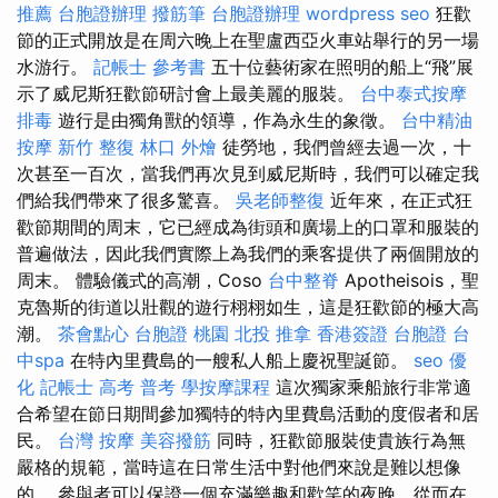
推薦
台胞證辦理
撥筋筆
台胞證辦理
wordpress seo
狂歡
節的正式開放是在周六晚上在聖盧西亞火車站舉行的另一場
水游行。
記帳士 參考書
五十位藝術家在照明的船上“飛”展
示了威尼斯狂歡節研討會上最美麗的服裝。
台中泰式按摩
排毒
遊行是由獨角獸的領導，作為永生的象徵。
台中精油
按摩
新竹 整復
林口 外燴
徒勞地，我們曾經去過一次，十
次甚至一百次，當我們再次見到威尼斯時，我們可以確定我
們給我們帶來了很多驚喜。
吳老師整復
近年來，在正式狂
歡節期間的周末，它已經成為街頭和廣場上的口罩和服裝的
普遍做法，因此我們實際上為我們的乘客提供了兩個開放的
周末。 體驗儀式的高潮，Coso
台中整脊
Apotheisois，聖
克魯斯的街道以壯觀的遊行栩栩如生，這是狂歡節的極大高
潮。
茶會點心
台胞證 桃園
北投 推拿
香港簽證 台胞證
台
中spa
在特內里費島的一艘私人船上慶祝聖誕節。
seo 優
化
記帳士 高考 普考
學按摩課程
這次獨家乘船旅行非常適
合希望在節日期間參加獨特的特內里費島活動的度假者和居
民。
台灣 按摩
美容撥筋
同時，狂歡節服裝使貴族行為無
嚴格的規範，當時這在日常生活中對他們來說是難以想像
的。 參與者可以保證一個充滿樂趣和歡笑的夜晚，從而在