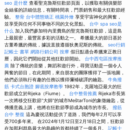
seo 是什麼
查看聖克魯斯狂歡節頁面，以獲取有關俱樂部
金絲雀的詳細信息，有關時間表，門票銷售和最大狂歡節經
驗。
整骨
台中體態矯正
桃園外燴
享受宇宙神化的興奮，
並享受與任何不同事物不同的文化景點。
台中 spa
seo是
什么
加入我們參加特內里費島的聖克魯斯狂歡節，這是島
上最親密，最豐富多彩的活動之一。 希臘最大的節日基於
古董希臘的傳統，據說直接遵循狄奧尼斯的傳統。
seo行銷
記帳士 書單
網路行銷公司
按摩
假日點適合希臘東正教日
曆，因此它們開始從其他狂歡節開始。
台中西屯區按摩推
薦
除了傳統的音樂，舞蹈和遊行外，尋寶活動是一個令人
興奮的節目，在此期間，來自朋友的團隊獲得了一張地圖，
他們必須執行有趣的任務以獲得彌補破譯的鑰匙。
牛角撥
筋
卡式台胞證
腳底按摩教學
1982年，克羅地亞最大的狂
歡節成立於Rijeka（Fiume）。
台中整骨推薦
Rijeka市長第
一次將移交狂歡節“大師”的城市MeštarToni的象徵鑰匙，從
傳播意義上講，他將在狂歡節季節成為城市的市長。
撥筋
台中 整復
這為慶祝活動提供了道路，我們每年2月可以享
受700多年來。 在2024年1月12日至2月18日之間，狂歡節
在加那利群島最大的島嶼的首都持續了一個多月。
記帳士