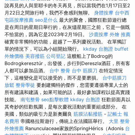
說再見的人與里耶卡的冬天再見，所以當我們在1月17日至2
月22日之間旅行時，我們不會感到無聊。
身體按摩
台中西
屯區按摩推薦
seo是什么
最大的聚會，國際狂歡節遊行總
是在周日的星期日舉行的，在灰燼星期三之前，它是一個既
不恰當的，因為它是2023年2月19日。
沙鹿按摩
外燴 推薦
確實非常獨特的功能，超越了一系列慶祝活動。 在單獨訂
單的情況下，可以為小組開始飛行。
kkday 台胞證
buffet
外燴價格
美容撥筋
公司登記
這艘船上了Bodrog的
Bodrogkeresztúr，出發後，步行到Dereszla酒莊，所有客
人都可以參加品酒。
台中 整骨
台中 筋膜刀
在特定情況
下，這種變化是可以接受的，而不是要磨損。
台中筋膜刀
放鬆
整骨學徒
要創建獨特的傑作，您需要遵循專業人士的
所有建議和建議，如果可能的話，最好參加課程以提高實踐
技能。
南屯整骨
seo點擊軟體
kkday 台胞證
狂歡節面具以
其奇妙的狂歡氛圍，是每次慶祝活動的重要組成部分。 在
美國，類似的吸引力是新奧爾良
筋膜沾黏撥筋
-
記帳士 報
名費用
帝國格拉斯遊行，傳統上在法國區舉行。
大里 整骨
外燴推薦
Ranunculaceae家族的SpringHérics（Adonis
台