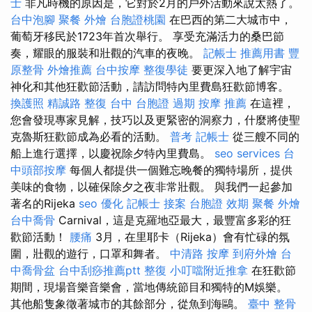
士
非凡時機的原因是，它對於2月的戶外活動來說太熱了。
台中泡腳
聚餐 外燴
台胞證桃園
在巴西的第二大城市中，
葡萄牙移民於1723年首次舉行。 享受充滿活力的桑巴節
奏，耀眼的服裝和壯觀的汽車的夜晚。
記帳士 推薦用書
豐
原整骨
外燴推薦
台中按摩
整復學徒
要更深入地了解宇宙
神化和其他狂歡節活動，請訪問特內里費島狂歡節博客。
換護照
精誠路 整復 台中
台胞證 過期
按摩 推薦
在這裡，
您會發現專家見解，技巧以及更緊密的洞察力，什麼將使聖
克魯斯狂歡節成為必看的活動。
普考 記帳士
從三艘不同的
船上進行選擇，以慶祝除夕特內里費島。
seo services
台
中頭部按摩
每個人都提供一個難忘晚餐的獨特場所，提供
美味的食物，以確保除夕之夜非常壯觀。 與我們一起參加
著名的Rijeka
seo 優化
記帳士 接案
台胞證 效期
聚餐 外燴
台中喬骨
Carnival，這是克羅地亞最大，最豐富多彩的狂
歡節活動！
腰痛
3月，在里耶卡（Rijeka）會有忙碌的氛
圍，壯觀的遊行，口罩和舞者。
中清路 按摩
到府外燴
台
中喬骨盆
台中刮痧推薦ptt
整復
小叮噹附近推拿
在狂歡節
期間，現場音樂音樂會，當地傳統節目和獨特的M娛樂。
其他船隻象徵著城市的其餘部分，從魚到海鷗。
臺中 整骨