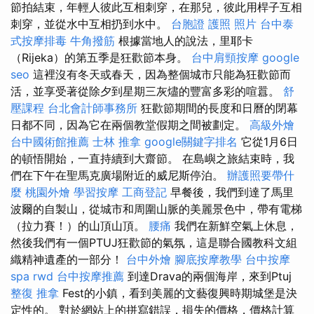
節拍結束，年輕人彼此互相刺穿，在那兒，彼此用桿子互相
刺穿，並從水中互相扔到水中。
台胞證 護照 照片
台中泰
式按摩排毒
牛角撥筋
根據當地人的說法，里耶卡
（Rijeka）的第五季是狂歡節本身。
台中肩頸按摩
google
seo
這裡沒有冬天或春天，因為整個城市只能為狂歡節而
活，並享受著從除夕到星期三灰燼的豐富多彩的喧囂。
舒
壓課程
台北會計師事務所
狂歡節期間的長度和日曆的閉幕
日都不同，因為它在兩個教堂假期之間被劃定。
高級外燴
台中國術館推薦
士林 推拿
google關鍵字排名
它從1月6日
的頓悟開始，一直持續到大齋節。 在島嶼之旅結束時，我
們在下午在聖馬克廣場附近的威尼斯停泊。
辦護照要帶什
麼
桃園外燴
學習按摩
工商登記
早餐後，我們到達了馬里
波爾的自製山，從城市和周圍山脈的美麗景色中，帶有電梯
（拉力賽！）的山頂山頂。
腰痛
我們在新鮮空氣上休息，
然後我們有一個PTUJ狂歡節的氣氛，這是聯合國教科文組
織精神遺產的一部分！
台中外燴
腳底按摩教學
台中按摩
spa
rwd
台中按摩推薦
到達Drava的兩個海岸，來到Ptuj
整復 推拿
Fest的小鎮，看到美麗的文藝復興時期城堡是決
定性的。 對於網站上的拼寫錯誤，損失的價格，價格計算