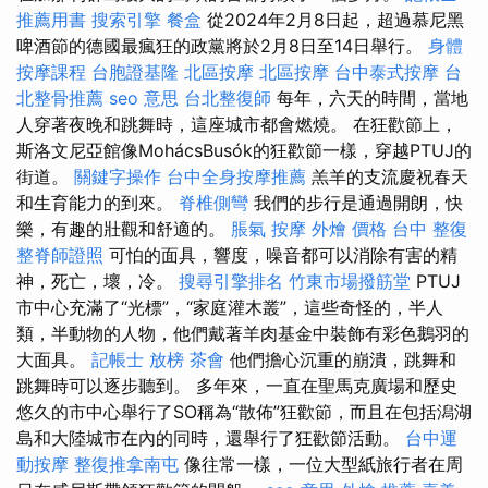
推薦用書
搜索引擎
餐盒
從2024年2月8日起，超過慕尼黑
啤酒節的德國最瘋狂的政黨將於2月8日至14日舉行。
身體
按摩課程
台胞證基隆
北區按摩
北區按摩
台中泰式按摩
台
北整骨推薦
seo 意思
台北整復師
每年，六天的時間，當地
人穿著夜晚和跳舞時，這座城市都會燃燒。 在狂歡節上，
斯洛文尼亞館像MohácsBusók的狂歡節一樣，穿越PTUJ的
街道。
關鍵字操作
台中全身按摩推薦
羔羊的支流慶祝春天
和生育能力的到來。
脊椎側彎
我們的步行是通過開朗，快
樂，有趣的壯觀和舒適的。
脹氣 按摩
外燴 價格
台中 整復
整脊師證照
可怕的面具，響度，噪音都可以消除有害的精
神，死亡，壞，冷。
搜尋引擎排名
竹東市場撥筋堂
PTUJ
市中心充滿了“光標”，“家庭灌木叢”，這些奇怪的，半人
類，半動物的人物，他們戴著羊肉基金中裝飾有彩色鵝羽的
大面具。
記帳士 放榜
茶會
他們擔心沉重的崩潰，跳舞和
跳舞時可以逐步聽到。 多年來，一直在聖馬克廣場和歷史
悠久的市中心舉行了SO稱為“散佈”狂歡節，而且在包括潟湖
島和大陸城市在內的同時，還舉行了狂歡節活動。
台中運
動按摩
整復推拿南屯
像往常一樣，一位大型紙旅行者在周