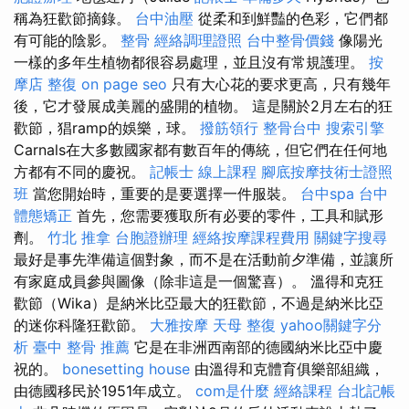
稱為狂歡節摘錄。
台中油壓
從柔和到鮮豔的色彩，它們都
有可能的陰影。
整骨
經絡調理證照
台中整骨價錢
像陽光
一樣的多年生植物都很容易處理，並且沒有常規護理。
按
摩店
整復
on page seo
只有大心花的要求更高，只有幾年
後，它才發展成美麗的盛開的植物。 這是關於2月左右的狂
歡節，猖ramp的娛樂，球。
撥筋領行
整骨台中
搜索引擎
Carnals在大多數國家都有數百年的傳統，但它們在任何地
方都有不同的慶祝。
記帳士 線上課程
腳底按摩技術士證照
班
當您開始時，重要的是要選擇一件服裝。
台中spa
台中
體態矯正
首先，您需要獲取所有必要的零件，工具和賦形
劑。
竹北 推拿
台胞證辦理
經絡按摩課程費用
關鍵字搜尋
最好是事先準備這個對象，而不是在活動前夕準備，並讓所
有家庭成員參與圖像（除非這是一個驚喜）。 溫得和克狂
歡節（Wika）是納米比亞最大的狂歡節，不過是納米比亞
的迷你科隆狂歡節。
大雅按摩
天母 整復
yahoo關鍵字分
析
臺中 整骨 推薦
它是在非洲西南部的德國納米比亞中慶
祝的。
bonesetting house
由溫得和克體育俱樂部組織，
由德國移民於1951年成立。
com是什麼
經絡課程
台北記帳