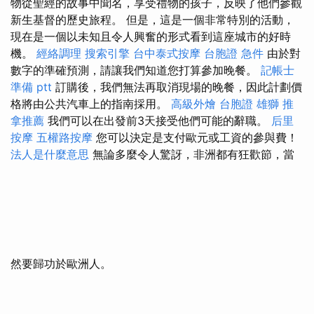
物從聖經的故事中聞名，享受禮物的孩子，反映了他們參觀
新生基督的歷史旅程。 但是，這是一個非常特別的活動，
現在是一個以未知且令人興奮的形式看到這座城市的好時
機。
經絡調理
搜索引擎
台中泰式按摩
台胞證 急件
由於對
數字的準確預測，請讓我們知道您打算參加晚餐。
記帳士
準備 ptt
訂購後，我們無法再取消現場的晚餐，因此計劃價
格將由公共汽車上的指南採用。
高級外燴
台胞證 雄獅
推
拿推薦
我們可以在出發前3天接受他們可能的辭職。
后里
按摩
五權路按摩
您可以決定是支付歐元或工資的參與費！
法人是什麼意思
無論多麼令人驚訝，非洲都有狂歡節，當
然要歸功於歐洲人。