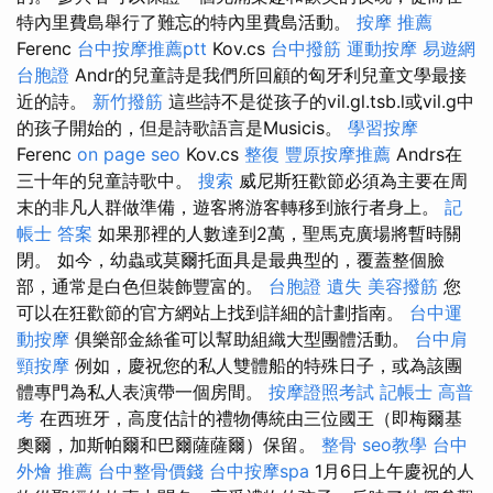
特內里費島舉行了難忘的特內里費島活動。
按摩 推薦
Ferenc
台中按摩推薦ptt
Kov.cs
台中撥筋
運動按摩
易遊網
台胞證
Andr的兒童詩是我們所回顧的匈牙利兒童文學最接
近的詩。
新竹撥筋
這些詩不是從孩子的vil.gl.tsb.l或vil.g中
的孩子開始的，但是詩歌語言是Musicis。
學習按摩
Ferenc
on page seo
Kov.cs
整復
豐原按摩推薦
Andrs在
三十年的兒童詩歌中。
搜索
威尼斯狂歡節必須為主要在周
末的非凡人群做準備，遊客將游客轉移到旅行者身上。
記
帳士 答案
如果那裡的人數達到2萬，聖馬克廣場將暫時關
閉。 如今，幼蟲或莫爾托面具是最典型的，覆蓋整個臉
部，通常是白色但裝飾豐富的。
台胞證 遺失
美容撥筋
您
可以在狂歡節的官方網站上找到詳細的計劃指南。
台中運
動按摩
俱樂部金絲雀可以幫助組織大型團體活動。
台中肩
頸按摩
例如，慶祝您的私人雙體船的特殊日子，或為該團
體專門為私人表演帶一個房間。
按摩證照考試
記帳士 高普
考
在西班牙，高度估計的禮物傳統由三位國王（即梅爾基
奧爾，加斯帕爾和巴爾薩薩爾）保留。
整骨
seo教學
台中
外燴 推薦
台中整骨價錢
台中按摩spa
1月6日上午慶祝的人