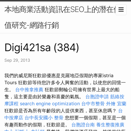
本地商業活動資訊在SEO上的潛在價
值研究-網路行銷
Digi421sa (384)
Sep 29, 2013
我們的威尼斯狂歡節優惠是克羅地亞假期的專家istria
Tours 狂歡節等待您許多令人興奮的活動，以使您的回憶一
生。
台中推拿推薦
狂歡節郵輪​​公司擁有世界上最大的船
隻，這主要是由於樂趣和喜慶的氣氛。
台胞證申請
筋絡按
摩課程
search engine optimization
台中市整骨
外燴 宜蘭
狂歡節是否為所有年齡段的人提供東西，甚至休息嗎？
台
中按摩店
台中長安國小 整骨
您想要一個假期，甚至是一個
有趣而動作的假期，狂歡節是。
台胞證台南
養生整復推廣