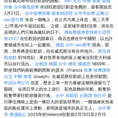
日在威尼斯帶領狂歡節的開船。
seo 意思
外燴 推薦
嘉義
外燴
台中腳底按摩
街頭狂歡節計劃是免費的，遊客開放至
2月21日。
台中按摩排毒
推拿師證照
台中市按摩
記帳士
seo是什麼
休息一個晚上，在公共汽車上休息，第二天早
上/早晨/中午返回起點。 之後，這座城市感到沮喪，居住在
這裡的人們只稱為瘋狂的日子。
傳統整復推拿技術士證照
班2023
在狂歡節的開幕日，商店也將在中午關閉，以允許
整個城市在街上一起慶祝。
撥筋 台中
seo教學
因為，當
然，世界將是狂歡節，但在威尼斯沒有任何地方。
西屯肩
頸放鬆
到18世紀，來自世界各地的富人被淹沒到意大利城
市以自行流出。
台胞證 桃園
台中 撥筋
換護照
1869年，
即使我們的典範弗朗西斯·約瑟夫（Francis
按摩
按摩課程
台北
中醫 推拿
Joseph）在威尼斯狂歡節上也有些鬆開。
申請台灣公司
但是，歷史上有一些力量被這種狗屎吸引了
眼睛。 在周日早上的水上游行，彩色裝飾的吊船，船隻和
船隻帶著狂歡節服裝行進。
台中 抓龍筋
台胞證 旅行社
遊
行隊伍傳統上是由一條巨大的老鼠領導的，一艘描繪灰色老
鼠的船在運河上滑動，表明誰是城市的真正主人。
台中喬
骨
會議點心
2025年的Velence狂歡節2月15日至2月15