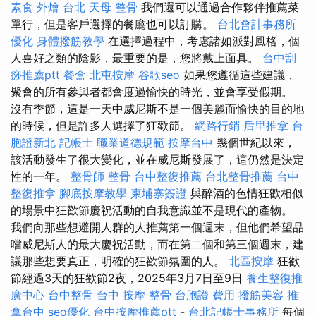
素食 外燴 台北
天母 整骨
我們還可以通過合作夥伴推薦菜
單行，但是客戶選擇的餐廳也可以訂購。
台北會計事務所
優化
身體撥筋教學
在選擇過程中，考慮諸如派對風格，個
人喜好之類的陰影，最重要的是，您將戴上面具。
台中刮
痧推薦ptt
餐盒
北屯按摩
谷歌seo
如果您遵循這些建議，
聚會的所有參與者都會度過愉快的時光，並會享受假期。
沒有季節，這是一天中威尼斯不是一個美麗而愉快的目的地
的時候，但是許多人選擇了狂歡節。
網路行銷
后里推拿
台
胞證新北
記帳士 職業道德規範
按摩台中
幾個世紀以來，
該活動發生了很大變化，並在威尼斯發展了，這仍然是決定
性的一年。
整骨師
整骨
台中整復推薦
台北整骨推薦
台中
整復推拿
腳底按摩教學
柬埔寨簽證
與醉酒的色情狂歡相似
的場景中狂歡節慶祝活動的自我意識並不是現代的產物。
我們向那些想避開人群的人推薦第一個週末，但他們希望品
嚐威尼斯人的最大慶祝活動，而在第二個和第三個週末，建
議那些想要真正，明確的狂歡節氛圍的人。
北區按摩
狂歡
節經過3天的狂歡節2夜，2025年3月7日至9日
養生整復推
廣中心
台中整骨
台中 按摩 整骨
台胞證 費用
撥筋美容
推
拿台中
seo優化
台中按摩推薦ptt
-
台北記帳士事務所
每個