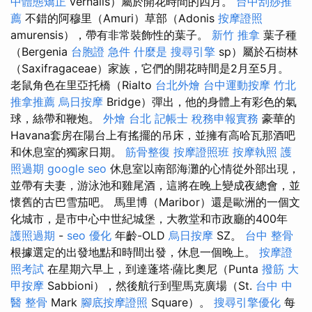
中體態矯正
vernalis）屬於開花時間的四月。
台中刮痧推
薦
不錯的阿穆里（Amuri）草部（Adonis
按摩證照
amurensis），帶有非常裝飾性的葉子。
新竹 推拿
葉子種
（Bergenia
台胞證 急件
什麼是
搜尋引擎
sp）屬於石樹林
（Saxifragaceae）家族，它們的開花時間是2月至5月。
老鼠角色在里亞托橋（Rialto
台北外燴
台中運動按摩
竹北
推拿推薦
烏日按摩
Bridge）彈出，他的身體上有彩色的氣
球，絲帶和鞭炮。
外燴 台北
記帳士 稅務申報實務
豪華的
Havana套房在陽台上有搖擺的吊床，並擁有高哈瓦那酒吧
和休息室的獨家日期。
筋骨整復
按摩證照班
按摩執照
護
照過期
google seo
休息室以南部海灘的心情從外部出現，
並帶有夫妻，游泳池和雞尾酒，這將在晚上變成夜總會，並
懷舊的古巴雪茄吧。 馬里博（Maribor）還是歐洲的一個文
化城市，是市中心中世紀城堡，大教堂和市政廳的400年
護照過期
-
seo 優化
年齡-OLD
烏日按摩
SZ。
台中 整骨
根據選定的出發地點和時間出發，休息一個晚上。
按摩證
照考試
在星期六早上，到達蓬塔·薩比奧尼（Punta
撥筋
大
甲按摩
Sabbioni），然後航行到聖馬克廣場（St.
台中 中
醫 整骨
Mark
腳底按摩證照
Square）。
搜尋引擎優化
每