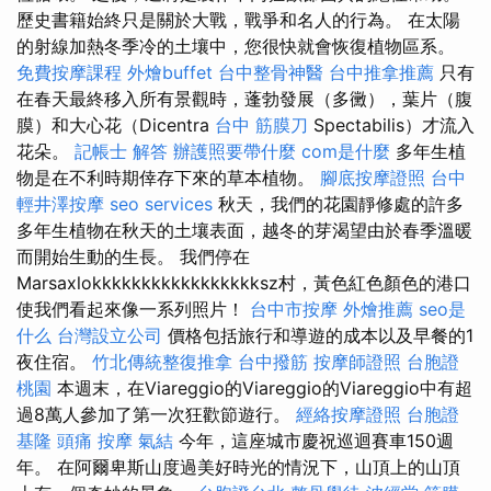
歷史書籍始終只是關於大戰，戰爭和名人的行為。 在太陽
的射線加熱冬季冷的土壤中，您很快就會恢復植物區系。
免費按摩課程
外燴buffet
台中整骨神醫
台中推拿推薦
只有
在春天最終移入所有景觀時，蓬勃發展（多黴），葉片（腹
膜）和大心花（Dicentra
台中 筋膜刀
Spectabilis）才流入
花朵。
記帳士 解答
辦護照要帶什麼
com是什麼
多年生植
物是在不利時期倖存下來的草本植物。
腳底按摩證照
台中
輕井澤按摩
seo services
秋天，我們的花園靜修處的許多
多年生植物在秋天的土壤表面，越冬的芽渴望由於春季溫暖
而開始生動的生長。 我們停在
Marsaxlokkkkkkkkkkkkkkkkksz村，黃色紅色顏色的港口
使我們看起來像一系列照片！
台中市按摩
外燴推薦
seo是
什么
台灣設立公司
價格包括旅行和導遊的成本以及早餐的1
夜住宿。
竹北傳統整復推拿
台中撥筋
按摩師證照
台胞證
桃園
本週末，在Viareggio的Viareggio的Viareggio中有超
過8萬人參加了第一次狂歡節遊行。
經絡按摩證照
台胞證
基隆
頭痛 按摩
氣結
今年，這座城市慶祝巡迴賽車150週
年。 在阿爾卑斯山度過美好時光的情況下，山頂上的山頂