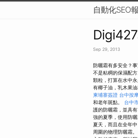
自動化SEO
Digi427
Sep 29, 2013
防曬霜有多安全？事
不是粘稠的保濕配方
顆粒，打算在水中永久
有椰子油，乳木果油
柬埔寨簽證
台中按
和老年斑點。
台中
護的防曬霜，並具有
強的夏季，使用防
夏天，而且在全年中
周圍的物理防曬霜