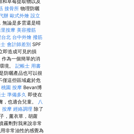
類和草莓提取物以及
筋
接骨所
物理防曬
代辦
歐式外燴
設立
，無論是多雲還是晴
后里按摩
美容撥筋
程台北
台中外燴
撥筋
士 會計師差別
SPF
會立即造成可見的損
，作為一個簡單的消
省環境。
記帳士 用書
是防曬產品也可以很
不僅這些區域處於危
桃園 按摩
Bevan博
帳士 準備多久
即使在
皮膚，也適合兒童。
八
 按摩
經絡調理
除了
子，薰衣草，胡蘿
噴霧劑對我來說非常
用非常油性的感覺為