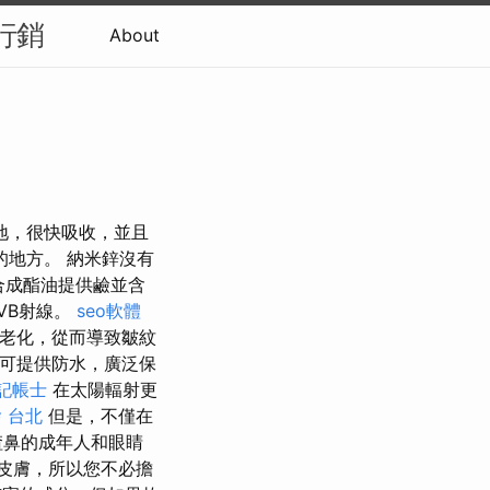
行銷
About
地，很快吸收，並且
的地方。 納米鋅沒有
 合成酯油提供鹼並含
VB射線。
seo軟體
膚老化，從而導致皺紋
擇可提供防水，廣泛保
記帳士
在太陽輻射更
 台北
但是，不僅在
渣鼻的成年人和眼睛
皮膚，所以您不必擔