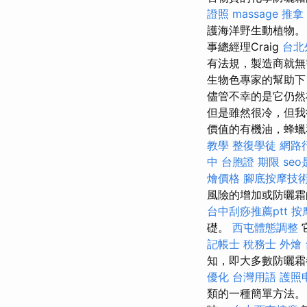
證照
massage
推拿
護海洋野生動植物。
事總經理Craig
台北
有法規，製造商就無
生物色專家的幫助下
儘管不幸的是它仍
但是雖然很冷，但我
價值的有機油，蜂蠟
教學
整復學徒
網路
中
台胞證 期限
se
燴價格
腳底按摩技
風險的增加或防曬霜
台中刮痧推薦ptt
按
礎。
西屯體態調整
記帳士 稅務士
外燴
知，即大多數防曬霜
優化 台灣用語
護照
類的一種簡單方法。