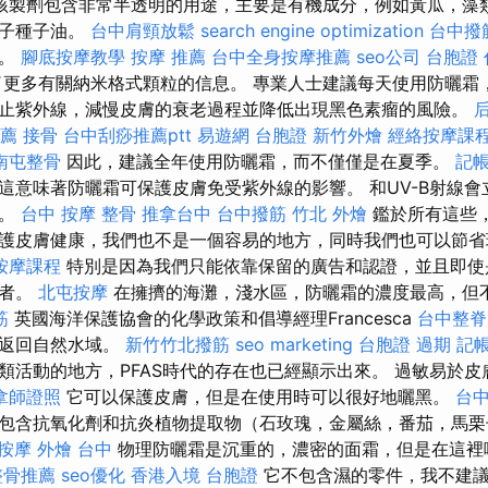
該製劑包含非常半透明的用途，主要是有機成分，例如黃瓜，藻
盆子種子油。
台中肩頸放鬆
search engine optimization
台中撥
中。
腳底按摩教學
按摩 推薦
台中全身按摩推薦
seo公司
台胞證 
更多有關納米格式顆粒的信息。 專業人士建議每天使用防曬霜
止紫外線，減慢皮膚的衰老過程並降低出現黑色素瘤的風險。
薦
接骨
台中刮痧推薦ptt
易遊網 台胞證
新竹外燴
經絡按摩課
南屯整骨
因此，建議全年使用防曬霜，而不僅僅是在夏季。
記帳
這意味著防曬霜可保護皮膚免受紫外線的影響。 和UV-B射線
紅。
台中 按摩 整骨
推拿台中
台中撥筋
竹北 外燴
鑑於所有這些
護皮膚健康，我們也不是一個容易的地方，同時我們也可以節
按摩課程
特別是因為我們只能依靠保留的廣告和認證，並且即使
害者。
北屯按摩
在擁擠的海灘，淺水區，防曬霜的濃度最高，但
筋
英國海洋保護協會的化學政策和倡導經理Francesca
台中整脊
並返回自然水域。
新竹竹北撥筋
seo marketing
台胞證 過期
記
類活動的地方，PFAS時代的存在也已經顯示出來。 過敏易於
拿師證照
它可以保護皮膚，但是在使用時可以很好地曬黑。
台中
包含抗氧化劑和抗炎植物提取物（石玫瑰，金屬絲，番茄，馬栗
按摩
外燴 台中
物理防曬霜是沉重的，濃密的面霜，但是在這裡
整骨推薦
seo優化
香港入境 台胞證
它不包含濕的零件，我不建議