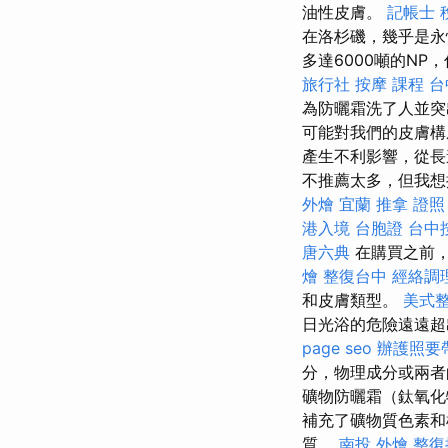
油性皮膚。
記帳士 
在洛杉磯，幾乎是永
多達6000噸的NP
旅行社
按摩 課程
台
為防曬霜洗了人並
可能對我們的皮膚
產生不利影響，從
不推薦太多，但我
外燴 宜蘭
推拿 證照
港入境 台胞證
台中按
唐六典
在購買之前，
燴
整復台中
經絡調
和皮膚類型。
美式
日光浴的危險遠遠超
page seo
辦護照要
分，物理成分或兩者
礦物防曬霜（鈦氧化
補充了礦物質色素
質。
南投 外燴
整復