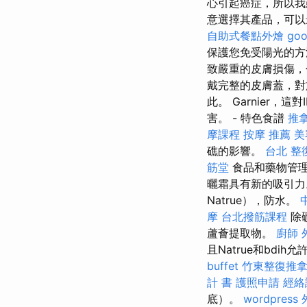
心引起癌症，所以
意選擇其產品，可
自助式餐點外燴
go
保護您免受陽光的方
致嚴重的皮膚損傷，
戴完整的皮膚蓋，對於皮
此。 Garnier
害。 - 特色食譜
推
摩課程
按摩 推薦
美
礁的影響。
台北 整
筋堂
食品和藥物管理
曬霜具有新的吸引
Natrue），防水。
摩
台北撥筋課程
除
蘆薈提取物。
廚師 
且Natrue和bdih
buffet
竹東整復推
計 書
護照申請
經絡
底）。
wordpress