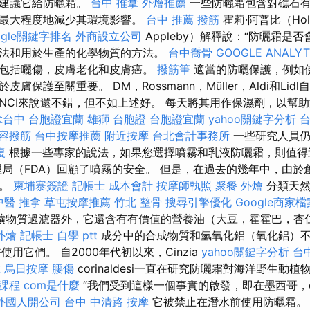
我建議它給防曬霜。
台中 推拿
外燴推薦
一些防曬霜包含對礁石有
以最大程度地減少其環境影響。
台中 推薦 撥筋
霍莉·阿普比（Hol
ogle關鍵字排名
外商設立公司
Appleby）解釋說：“防曬霜是
法和用於生產的化學物質的方法。
台中喬骨
GOOGLE ANALYT
包括曬傷，皮膚老化和皮膚癌。
撥筋筆
適當的防曬保護，例如使
膚保護至關重要。 DM，Rossmann，Müller，Aldi和Li
，這對INCI來說還不錯，但不如上述好。 每天將其用作保濕劑，以
拿台中
台胞證宜蘭
雄獅 台胞證
台胞證宜蘭
yahoo關鍵字分析
容撥筋
台中按摩推薦
附近按摩
台北會計事務所
一些研究人員仍
復
根據一些專家的說法，如果您選擇噴霧和乳液防曬霜，則值得
局（FDA）回顧了噴霧的安全。 但是，在過去的幾年中，由於
力。
柬埔寨簽證
記帳士 成本會計
按摩師執照
聚餐 外燴
分類天然
中醫 推拿
草屯按摩推薦
竹北 整骨
搜尋引擎優化
Google商家檔
礦物質過濾器外，它還含有有價值的營養油（大豆，霍霍巴，杏
外燴
記帳士 自學 ptt
成分中的合成物質和氫氧化鋁（氧化鋁）
允許使用它們。 自2000年代初以來，Cinzia
yahoo關鍵字分析
台中
拿
烏日按摩
腰傷
corinaldesi一直在研究防曬霜對海洋野生動
課程
com是什麼
“我們受到這樣一個事實的啟發，即在墨西哥，ce
外國人開公司
台中 中清路 按摩
它被禁止在潛水前使用防曬霜。