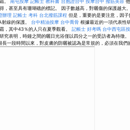
曬霜。
南屯按摩
記帳士 教科書
台胞證台中
按摩台中
撥筋美容
他
得，甚至具有珊瑚礁的標記。 因子數越高，對曬傷的保護越大
證辦理
記帳士 考科
台北撥筋課程
但是，重要的是要注意，因子
-A射線的保護。
台中精油按摩
台中喬骨
根據最近的一項代表性研
霜，其中43％的人只在夏季觀看。
記帳士 好考嗎
台中西屯區
研究表明，時鐘之間的曬日光浴僅以四分之一的受訪者為特徵
很長一段時間以來，對皮膚的防曬被認為是常規的，必須在我們