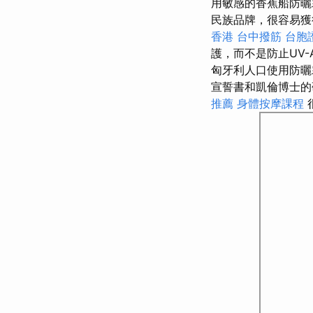
用敏感的香蕉船防
民族品牌，很容易獲
香港
台中撥筋
台胞
護，而不是防止UV
匈牙利人口使用防曬
宣誓書和凱倫博士的
推薦
身體按摩課程