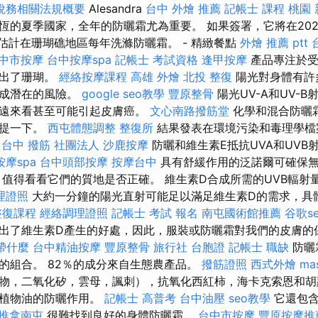
稅務相關法規概要
Alesandra
台中 外燴 推薦
記帳士 課程 桃園
恆的夏季國家，全年的防曬霜尤為重要。 如果簽署，它將在2021
，估計在珊瑚礁地區每年洗滌防曬霜。 - 精緻餐點
外燴 推薦 ptt
中市按摩
台中按摩spa
記帳士 考試資格
逢甲按摩
產品專注於受
突出了珊瑚。
經絡按摩課程
高雄 外燴
北投 整復
陽光對身體有許
構成潛在的風險。
google seo教學
豐原整骨
陽光UV-A和UV-
長遠來看甚至可能引起皮膚癌。
文心南路撥筋堂
化學和混合防曬
想提一下。
西屯體態調整
整復所
結果發表在環境污染和毒理學
台中 撥筋
社團法人
沙鹿按摩
防曬和維生素E抵抗UVA和UVB
摩spa
台中頭部按摩
按摩台中
具有舒緩作用的泛諾爾可確保
值得看看它們的質地是否正確。 維生素D合成所需的UVB輻射
理證照
大約一分鐘的陽光直射可能足以滿足維生素D的需求，具
整復課程
經絡調理證照
記帳士 考試 報名
南屯國術館推薦
谷歌s
出了維生素D產生的好處，因此，服裝或防曬霜對我們的皮膚的
帶什麼
台中精油按摩
豐原整骨
旅行社 台胞證
記帳士 職缺
防曬
的組合。 82％的成分來自生態農產品。
撥筋證照
西式外燴
ma
物，二氧化矽，雲母，諷刺），抗氧化西紅柿，海卡克索恩和胡
和植物油的防曬作用。
記帳士 高普考
台中油壓
seo教學
它還包含
推拿南屯
很難找到良好的身體防曬霜。
台中市按摩
豐原按摩推