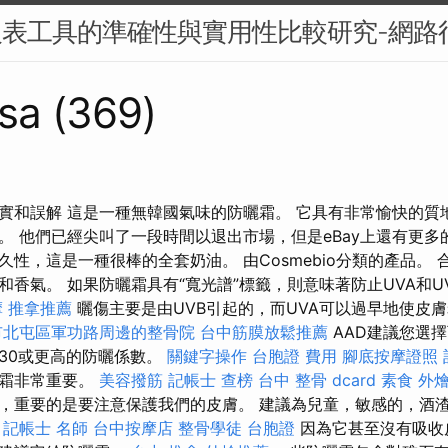
報表工具的準確性與實用性比較研究-網路
sa (369)
實和誤解 這是一種無韓國氣味的防曬霜。 它具有非常愉快的質
。 他們已經尖叫了一段時間以退出市場，但是eBay上還有更多
性，這是一種很棒的全套奶油。 由Cosmebio分類的產品。
和香氣。 如果防曬霜具有“寬光譜”標籤，則意味著防止UVA和U
摩
推拿推薦
曬傷主要是由UVB引起的，而UVA可以過早地使皮
市北屯區軍功路周邊的整骨院
台中筋膜放鬆推薦
AAD建議您選
30或更高的防曬係數。
關鍵字操作
台胞證 費用
腳底按摩證照
曬霜非常重要。
美容撥筋
記帳士 查榜
台中 整骨 dcard
素食 外燴
，重要的是要注意保護我們的皮膚。 建議為兒童，敏感的，酒
。
記帳士 名師
台中按摩店
整骨學徒
台胞證
因為它甚至沒有吸收