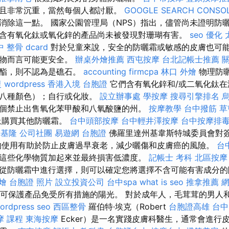
且非常沉重，當然每個人都討厭。
GOOGLE SEARCH CONSO
消除這一點。 國家公園管理局（NPS）指出，儘管尚未證明防
含有氧化鈦或氧化鋅的產品尚未被發現對珊瑚有害。
seo 優化
 整骨 dcard
對於兒童來說，安全的防曬霜或敏感的皮膚也可
植物而言可能更安全。
辦桌外燴推薦
西屯按摩
台北記帳士推薦
酸酯，則不認為是礁石。
accounting firmcpa
林口 外燴
物理防
復
wordpress
香港入境 台胞證
它們含有氧化鋅和/或二氧化鈦在
上八種顏色）；自行或化妝。
設立辦事處
學按摩
搜尋引擎排名
個禁止出售氧化苯甲酸和八氧酸鹽的州。
按摩教學
台中撥筋
草
上購買其他防曬霜。
台中頭部按摩
台中輕井澤按摩
台中按摩排毒p
證基隆
公司社團
易遊網 台胞證
佛羅里達州基韋斯特城委員會對
的使用有助於防止皮膚過早衰老，減少曬傷和皮膚癌的風險。
台
這些化學物質加起來並最終損害低濃度。
記帳士 考科
北區按摩
從防曬霜中進行選擇，則可以確定您將選擇不含可能有害成分
燴
台胞證 照片
設立投資公司
台中spa
what is seo
推拿推薦
）可保護產品免受所有措施的陽光。 對於成年人，毛茸茸的男人
ordpress seo
西區整骨
羅伯特·埃克（Robert
台胞證高雄
台中 
摩 課程
東海按摩
Ecker）是一名實踐皮膚科醫生，通常會進行