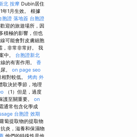
新北 按摩
Dubin居住
年1月生效。 根據
台胞證 落地簽
台胞證
歡迎的旅遊場所，因
多積極的影響，但也
B射線可能會對皮膚細胞
霜，非常非常好。 我
檔案中。
台胞證新北
射線的有害作用。
香
無尿。
on page seo
量相對較低。
烤肉 外
體取決於季節，地理
eo
（1）但是，過度
保護至關重要。
on
霜通常包含化學成
ssage
台胞證 效期
蘿蔔提取物的提取物
抗炎，滋養和保濕物
薦
他們的特殊性是他