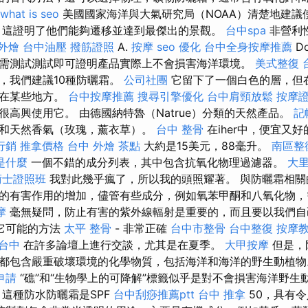
what is seo
美國國家海洋與大氣研究局（NOAA）清楚地建議
 這證明了他們能夠遷移並達到最傑出的景觀。
台中spa
非營利
外燴
台中油壓
撥筋證照
A.
按摩
seo 優化
台中全身按摩推薦
D
需測試測試即可證明產品實際上不會損害海洋環境。
美式整復
，我們建議10種防曬霜。
公司社團
它留下了一個白色的層，但
然在某些地方。
台中按摩推薦
搜尋引擎優化
台中肩頸放鬆
按摩
很高興使用它。 由德國納特魯（Natrue）分類的天然產品。
記
和天然香氣（玫瑰，薰衣草）。
台中 整骨
在iher中，便宜又
行銷
推拿價格
台中 外燴 茶點
大約是15美元，88毫升。
南區整
o是什麼
一個不錯的成分列表，其中包含抗氧化物理過濾器。
大
術士證照班
我對此幾乎瘋了，所以我的頭照耀著。 與防曬霜相關
的有害作用的增加，儘管有些成分，例如氧苯甲酮和八氧化物，
摩
毫無疑問，防止有害的紫外線輻射是重要的，而且要以我們自
它可能的方法
太平 整骨
- 非常正確
台中市整骨
台中整復
按摩
 台中
在許多論壇上進行交談，尤其是在夏季。
大甲按摩
但是，
都包含嚴重破壞環境的化學物質，包括海洋和海洋的野生動植
申請
“礁”和“生物學上的可降解”標籤似乎是對不會損害海洋野生
 這種防水防曬霜是SPF
台中刮痧推薦ptt
台中 推拿
50，具有