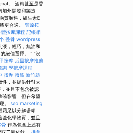
enat。 酒精甚至是香
南加州開發和製造
物質顏料，維生素E
凝膠更合適。
豐原按
身體按摩課程
記帳相
小 整骨
wordpress
乳液，輕巧，無油和
絕佳選擇。 ” “沒
甲按摩
后里按摩推薦
查詢
學按摩課程
中 按摩
撥筋 新竹縣
毒性，並提供針對太
解，並且不包含被認
準確影響，但在希望
歡迎。
seo marketing
曬霜足以分解珊瑚，
這些化學物質，並且
整骨
作為包含上述有
/或二氧化鈦。
推拿