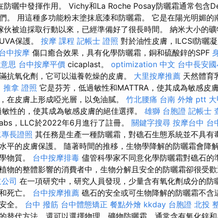
曬中發揮作用。 Vichy和La Roche Posay防曬霜通常包含D
們。 用這種多功能粉末塗抹底漆和防曬霜。 它是在陽光明媚的
的傢伙被迫採取行動以來，已經準備好了很長時間。 納米大小的礦
UVA保護。
按摩 課程
記帳士 證照
對於油性皮膚，ILCSI防曬
台中按摩
傷口癒合效果，具有化學防曬霜，銅和硫酸鋅的SPF
 意思
台中按摩平價
cicaplast。
optimization 中文
台中長安國
滿抗氧化劑，它可以滋養乾燥的皮膚。
大里按摩推薦
天然體育
。
推拿 證照
它是芬芳，低過敏性和MATTRA，使其成為敏感皮膚的
，在皮膚上形成啞光層，以免油膩。
竹北腰痛
台南 外燴 ptt
大
過敏性的，使其成為敏感皮膚的絕佳選擇。
雄獅 台胞證
記帳士 
abs，LLC於2022年6月進行了註冊。
關鍵字搜尋
按摩台中
台
二專長證照
其任務是生產一種防曬霜，對礁石生態系統並不具有
水平的皮膚保護。 隨著時間的推移，生物學降解的防曬霜會降
化學物質。
台中按摩排毒
儘管科學家不同意化學防曬霜對礁石的
植物的整體影響的消費者中，生物分解且安全的防曬霜卻很受
立公司
在一項研究中，研究人員發現，少量含有氧化劑成分的防
白和死亡。
台中按摩推薦
礁石的安全或可生物降解的防曬霜不含
更安全。
台中 撥筋
台中體態矯正
餐點外燴
kkday 台胞證
北投 
的替代方法，還可以選擇物理，礦物防曬霜，通常含有氧化鋅和