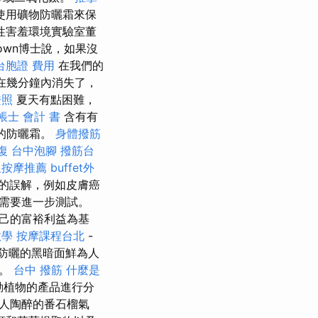
使用礦物防曬霜來保
性害羞環境實驗室董
own博士說，如果沒
台胞證 費用
在我們的
在幾分鐘內消失了，
證照
夏天有點困難，
帳士 會計 書
含有有
好的防曬霜。
身體撥筋
復
台中泡腳
撥筋台
里按摩推薦
buffet外
的誤解，例如皮膚癌
需要進一步測試。
己的富裕利益為基
教學
按摩課程台北
-
防曬的黑暗面鮮為人
物。
台中 撥筋
什麼是
動植物的產品進行分
令人陶醉的番石榴氣