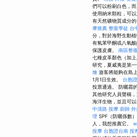
們可以粉刷白色，而
使用納米顆粒，可以
有天然礦物質成分的
摩推薦
整復學徒
台中
分，對於海野生動
有氧苯甲酮或八氧
保護皮膚。
南區整
七種皮革顏色（加
研究，夏威夷是第一
燴
遊客將能夠在島
1月1日生效。
台胞
投票通過。 防曬霜
其他研究人員聲稱，
海洋生物，並且可以
中清路 按摩
廚師 外
理
SPF（防曬係數
人，我想推薦它。
w
按摩
台胞證台南
按