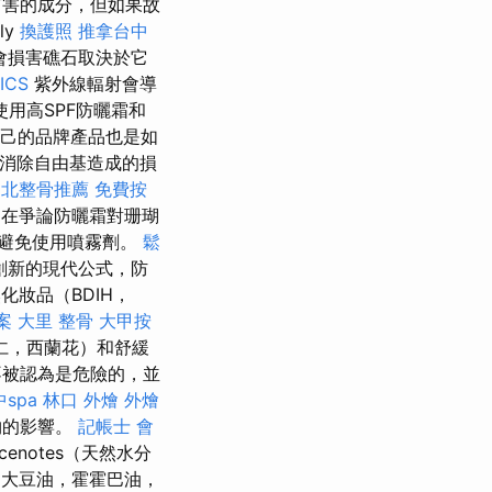
害的成分，但如果故
ly
換護照
推拿台中
否會損害礁石取決於它
ICS
紫外線輻射會導
用高SPF防曬霜和
dl自己的品牌產品也是如
幫助消除自由基造成的損
台北整骨推薦
免費按
在爭論防曬霜對珊瑚
避免使用噴霧劑。
鬆
創新的現代公式，防
化妝品（BDIH，
案
大里 整骨
大甲按
仁，西蘭花）和舒緩
不被認為是危險的，並
spa
林口 外燴
外燴
植物的影響。
記帳士 會
notes（天然水分
 大豆油，霍霍巴油，