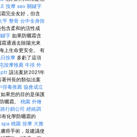
LE
按摩
seo 關鍵字
曬霜完全友好，但含
太平 整骨
台中全身按
能包含柔和的活性成
關鍵字
如果防曬霜含
曬霜通過去除陽光來
海上生命更安全。 有
烏日按摩
多虧了這項
屯按摩推薦
牛排 外
tt
該法案於2021年
簽署州長的類似法案
中排毒推薦
協會成立
如果您的目的是保護
的防曬霜。
桃園 外燴
網路行銷公司
經絡調
和有化學防曬霜的
spa
桃園 按摩
大雅
皮膚癌手術，並建議使