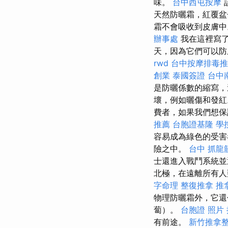
味。
台中西屯按摩
天然防曬霜，紅覆
霜不會吸收到皮膚
辦事處
我在這裡寫了
天，因為它們可以防
rwd
台中按摩排毒推
創業
泰國簽證
台中
是防曬係數的縮寫，
壞，例如曬傷和發
費者，如果我們想保
推薦
台胞證基隆
學
容易成為綠色的受
險之中。
台中 抓龍
士還進入戰鬥系統
北極，在遠離所有人
字命理 整復推拿
推
物理防曬霜外，它還
蔔）。
台胞證 照片
有前途。
新竹推拿