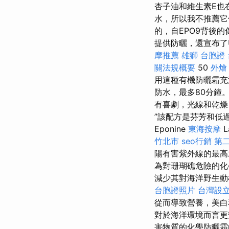
杏子油和維生素E也在防
水，所以我不推薦它
的，自EPO9背後
提供防曬，還宣布了
摩推薦
雄獅 台胞證
關法規概要
50
外燴
用這種有機防曬霜充
防水，最多80分鐘
有喜劇，光線和乾燥
”該配方是芬芳和低
Eponine
東海按摩
L
竹北市
seo行銷
第
陽有害紫外線的最高
為對珊瑚礁危險的
減少其對海洋野生動
台胞證照片
台灣設
從而導致營養，美
對於海洋環境而言
害物質的化學防曬霜