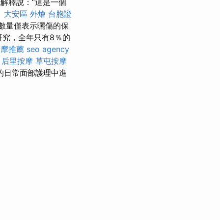
解釋說：“這是一個
。
大安區 外燴
台胞證
數量僅表示曬傷的保
究，全年只有8％的
按摩推薦
seo agency
。
后里按摩
草屯按摩
的日常面部護理中進