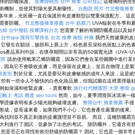
選擇的防曬保護。
按摩師執照
台中 推拿
公司登記
這種獨特的生
衛機制，並使其對陽光更具耐藥性。
台胞證 照片
竹北整復推拿
0多年來，光胚層一直在保護所有皮膚類型以雙重保護配方。 這
不需要防曬。
竹北整復推拿推薦
台中 筋膜刀
UVA輻射在冬季和
名師
台中撥筋
按摩課程台北
您需要了解的有關防曬產品以及如
。
台中spa
搜尋引擎排名
台北 按摩
南投 外燴
我們天然健康的皮
 它發生在額頭，臉部和上唇上方，棕色甚至深棕色斑點上的色
elios產品系列中說，在懷孕期間以非常高的50個寬光譜（UVA-
照班
請勿使用氧苯乙烯防曬霜，因為它們會在某些圓圈中進行某
，因為它不會吸收皮膚，而是保留在皮膚上，並且在物理上是紫
師差別
對於兒童，尤其是嬰兒和皮膚敏感的成年人來說，這是
些有一些令人不愉快的白色化妝品層，但我試圖在這裡選擇最好
例如保濕和收緊皮膚。 - 貴賓餐飲
旅行社代辦護照
大里 整骨
g
記帳士 考試 難度
seo tools
然而，如今，夏季潤滑與冰淇淋一
學證據表明有多少陽光能夠破壞皮膚。
整骨台中
推拿推薦
不僅
形成，從長遠來看，如果我們不小心，它也會產生嚴重的後果。
為找到並不真正刺激的皮膚護理並不容易。 而且，這種防曬霜
大利進行了測試，並參加了出色的考試。 除防曬外，它還含有
 您是否正在尋找有效但舒緩的防曬霜？ 因此，它也是一個非常