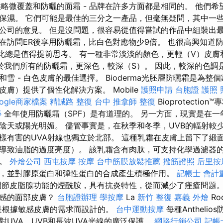
供略微覆蓋和防曬的面霜 - 品牌在許多方面都是相同的。 他們
保濕。 它們可能是最佳的三分之一產品，但毫無疑問，其中一
公司的意見。 但是沒問題，很容易從值得嘗試的作品中組裝出最高
在訪問ER後享用防曬霜，比白色對應物少9倍。 也很高興知道防
因此總是值得提前思考。 有一種非常淡淡的顏色，更輕（V）皮
於我們所有的防曬霜，更深色，較深（S）。 因此，較深的色調
雪 - 白色皮膚的最佳選擇。 Bioderma光胚層防曬霜是為整
膚）提供了個性化解決方案。 Mobile
護照申請
台胞證 護照 
ogle商家檔案
精誠路 整復 台中
推拿師
整復
Bioprotecti
痧
全年使用防曬霜（SPF）是有道理的。 另一方面，現實是在一
陰天或陽光明媚。 儘管事實是，在秋季和冬季，UVB的輻射較
樣有害的UVA射線也獨立於北部。 這種乳霜在皮膚上留下了緞
導致油脂的過度亮度）。 該乳霜含有肉肽，可支持化學過濾器
護。
外燴公司
西屯按摩
按摩
台中筋膜放鬆推薦
撥筋證照
后里按
，並對膠原蛋白和彈性蛋白的合成產生積極作用。
記帳士 會計
節皮脂腺功能的煙酰胺，具有抗炎特性，從而減少了痤瘡問題。
敏感的面部皮膚？
台胞證辦理
學按摩
La
新竹 整復
嘉義 外燴
Ro
品系列是根據敏感皮膚的需求而設計的。
台中運動按摩
每種Antheli
對UVA，UVB和長波UVA光線的廣泛保護。
網路行銷公司
記帳