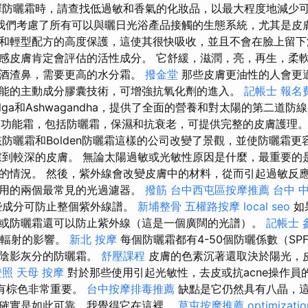
防曬霜時，請查找低過敏和香氣的化妝品，以最大程度地減少
我們考慮了所有可以與曬日光浴產品接觸的生態系統，尤其是皮膚
和輕型配方的高度保護，這使其很快吸收，並且不會在臉上留下
感皮膚肯定會評估的活性成分。 它舒緩，滋潤，亮，再生，柔軟
的酒渣鼻，需要更高的水分霜。
撥金堂
那些皮膚更油性的人會更
能的主動成分膠囊技術，可增強抗氧化劑的進入。
記帳士 報名
croalga和Ashwagandha，提供了全面的營養和對太陽的第二道防
功能霜，包括防曬霜，保濕和抗衰老，可提供完整的皮膚護理
防曬霜和Bolden防曬霜這樣的公司改變了景觀，並使防曬霜更
到較深的皮膚。 無論太陽過敏或光敏性原因是什麼，最重要的
的情況。 然後，紫外線會改變皮膚中的材料，從而引起過敏反應
使用的兩個最常見的光過濾器。
撥筋
台中西屯區按摩推薦
台中 
些成分可防止整個紫外線譜。
新埔整骨
五權路按摩
local seo
如
或防曬霜還可以防止紫外線（這是一個廣闊的光譜）。
記帳士 
B輻射的影響。
新北 按摩
每個防曬霜都有4-50個防曬係數（SP
會陰影灰分的防曬霜。
舒壓課程
皮膚的色素沉著還取決於陽光，
證照
天母 按摩
對於那些使用引起光敏性，去皮或抗acne操作員
沒有棕色非常重要。
台中按摩排毒推薦
缺點是它仍然具有八晶，
確實是如此可靠，我覺得它在這裡。
草屯按摩推薦
optimizati