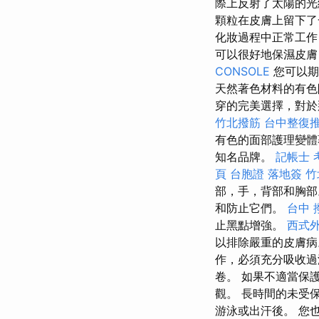
際上反射了太陽的光
顆粒在皮膚上留下了
化妝過程中正常工
可以很好地保濕皮
CONSOLE
您可以期
天然著色材料的有色
穿的完美選擇，對於
竹北撥筋
台中整復
有色的面部護理變體
知名品牌。
記帳士 
頁
台胞證 落地簽
竹
部，手，背部和胸
和防止它們。
台中 
止黑點增強。
西式
以排除嚴重的皮膚病
作，必須充分吸收過
卷。 如果不適當保
觀。 長時間的未受
游泳或出汗後。 您