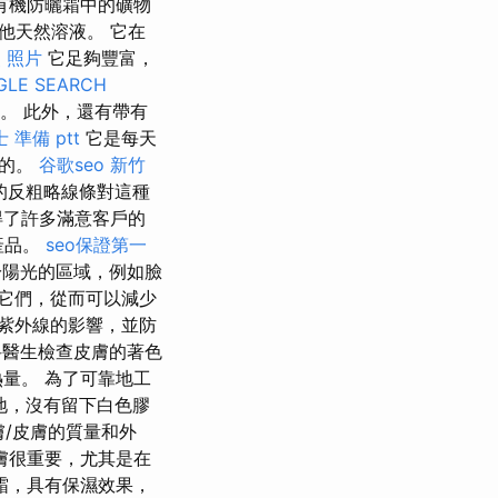
有機防曬霜中的礦物
他天然溶液。 它在
 照片
它足夠豐富，
GLE SEARCH
。 此外，還有帶有
 準備 ptt
它是每天
用的。
谷歌seo
新竹
的反粗略線條對這種
得了許多滿意客戶的
產品。
seo保證第一
於陽光的區域，例如臉
它們，從而可以減少
紫外線的影響，並防
科醫生檢查皮膚的著色
量。 為了可靠地工
地，沒有留下白色膠
膚/皮膚的質量和外
膚很重要，尤其是在
霜，具有保濕效果，