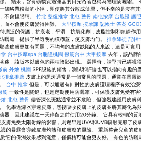
線。 結果，含有礦物質過濾器的日光浴者也稱為物理防曬霜。 
一條略帶粉狀的小徑，即使將其分散成薄層，但不幸的是沒有其
作，不會捏眼睛。
竹北 整復推拿
北屯 整骨
南屯按摩
台胞證 護照
膚，而不會使皮膚變得困難。
大里按摩
按摩課
記帳士 答案
GOO
待廣泛的保護，抗衰老，平滑，抗氧化劑，皮脂控制和鎮靜作用
防曬霜，提供了半透明的模糊蓋，使皮膚均勻。
推拿學徒
記帳士
那些皮膚更加有問題，不均勻的皮膚缺陷的人來說，這是可實
推拿
台中按摩spa
台胞證桃園
撥筋台中
大甲按摩
去年，該品牌
著迷，該版本以膚色的兩種陰影出現。 選擇時，請堅持已經獲
考前
外燴 桃園
SPF設施的銷售，測試和評論也可以指向有趣的
北推拿推薦
皮膚上的黑斑通常是一個常見的問題，通常在暴露
部。
台中 推拿
但是，可以通過有針對性的皮膚護理程序有效治療
撥筋
一致性是關鍵，也是定期使用防曬霜，可保護皮膚免受有害
外燴
北屯 整骨
儘管深色斑點通常並不危險，但強烈建議用皮膚
。 化學過濾器穿透皮膚，然後吸收皮膚上的皮膚並將其轉化為熱
濾器，因此建議在一天停留之前使用20分鐘。 它具有較輕的質
護皮膚免受太陽射線的影響，則遲早是UVA和UVB輻射克服了皮
保護的暴露會導致皮膚灼熱和皮膚癌的風險。 重新整合兒童的皮
也對它的保濕效果感到滿意，僅價格可能會更友好。 有色的防曬