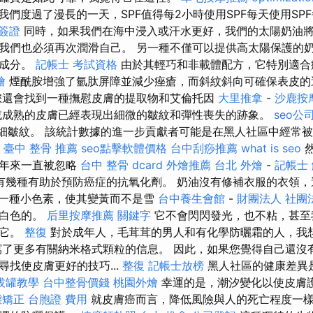
我們度過了漫長的一天，SPF值得每2小時使用SPF每天使用SPF
簽證
同時，如果我們在海中浸入或汗水更好，我們的太陽奶油
我們也必須再次潤滑自己。 另一種不僅可以提供高太陽保護的
的成分。
記帳士 考試資格
由於其輕巧和非載體配方，它特別適合
燴
煙酰胺增強了氫肽屏障並減少痤瘡，而斜紋斜向可確保表皮
您還會找到一種撫慰皮膚的提取物和艾倫托因
大里推拿
-
沙鹿按
成熟的皮膚已經表現出細微的皺紋和彈性喪失的跡象。
seo公
如細皺紋。 該統計數據的進一步貢獻者可能是在黑人社區中經常
。
臺中 整骨 推薦
seo點擊軟體價格
台中刮痧推薦
what is seo
然
多年來一直被忽略
台中 整骨 dcard
外燴推薦
台北 外燴
-
記帳士
有幾種有助於預防癌症的抗氧化劑。 奶油沒有修補衣服的衣領
一種小色素，使其變黃而不是雪
台中養生會館
-
財團法人 社團
是白色的。
后里按摩推薦
關鍵字
它不會閃閃發光，也不粘，甚至
了它。
整復
對於成年人，毛茸茸的男人和有化學防曬霜的人，我
了更多有關納米格式顆粒的信息。 因此，如果您覺得自己還沒
找使皮膚更好的技巧...
整復
記帳士放榜
黑人社區的健康差異
拔罐教學
台中整骨價錢
桃園外燴
幸運的是，潮汐變化以使皮膚
態矯正
台胞證 費用
就皮膚癌而言，降低風險與人的死亡程度一樣