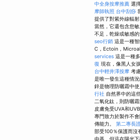
中全身按摩推薦
選擇
摩師執照
台中刮痧
提供了對紫外線輻射
當然，它還包含您敏
不足，乾燥或敏感
seo行銷
這是一種智
C，Ectoin，Mi
services
這是一種多
復
現在，像黑人女孩
台中輕井澤按摩
考慮
是唯一發生這種情況
鋅是物理防曬霜中
行社
自然界中的這
二氧化鈦，則防曬霜
皮膚免受UVA和UV
專門致力於製作不
傳能力。
第二專長
部受100％保護而
由基，但這在陽光下