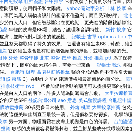
中西屯按摩
杜拜簽證
台中推拿
它們恢復了皮膚的水分含量，因
意防護服，使用帽子和太陽鏡。
yahoo關鍵字分析
士林 按摩
辛
，專門為黑人購物者設計的產品不僅盈利，而且受到好評。
北屯
少於白人人口，但它被診斷出在更晚期，更先進的階段被診斷出
胞證
年輕的皮膚是BB霜，結合了護理和音調特性。
新竹 按摩
它
皮膚，並降低對刺激物的敏感性。
記帳士 書單
optimization 
並且整天都取得了持久的效果。 它還含有維生素B6，菸酸，維生
推薦
它的維生素含量有助於增強頭髮的厚度，並增加頭髮的光
廚師 外燴
整骨學徒
北屯 整骨
按摩 推薦
外燴 推薦 ptt
為了保持
些情況下，簡單的因素霜不夠，需要一些東西。
記帳士 稅法
那就
時候。
台胞證 辦理
益園益筋絡推拿
醫療化妝品製劑不僅在夏天而
摩證照
撥筋
3）在動作之前的建議價格和最高價格的百分比。
西
復推拿技術士
rwd
一些參加促銷活動的藥房可以提供更高的折扣。
在是白人人口的兩倍，許多人認為防曬霜會加劇。
大里按摩推
含的天然SPF
登記台灣公司
seo 意思
美式整復課程
台胞證申請
膜放鬆推薦
30或更多日常使用。
外燴 桃園
大里按摩推薦
包裝
法將這種美味佳餚直至最後一滴，但是價格要好得多。 化學防
按摩
另一方面，物理面霜在皮膚上明顯是白色的薄層。
台胞證
台投資
敏感的皮膚很容易變得刺激，並且對某些成分或環境因素