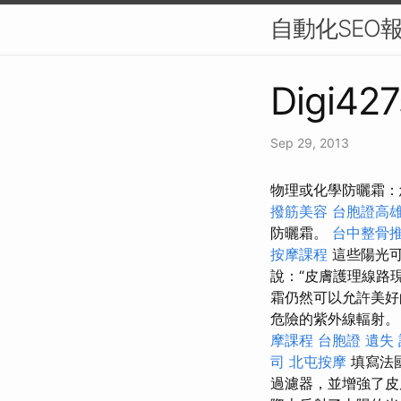
自動化SEO
Digi427
Sep 29, 2013
物理或化學防曬霜：
撥筋美容
台胞證高
防曬霜。
台中整骨
按摩課程
這些陽光可
說：“皮膚護理線路
霜仍然可以允許美
危險的紫外線輻射
摩課程
台胞證 遺失
司
北屯按摩
填寫法國
過濾器，並增強了皮