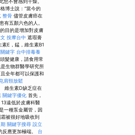
此您不會感到干燥。
格博士說：“當今的
 整骨
儘管皮膚癌在
患有五顏六色的人。
的目的是增加對皮膚
中文
按摩台中
遮瑕膏
素E，錳，維生素B1
。
關鍵字
台中排毒養
頭髮健康，請食用常
是生物群醫學研究所
且全年都可以保護和
屯肩頸放鬆
 維生素D缺乏症在
薦
關鍵字優化
首先，
13遠低於皮膚科醫
是一種泵金屬管，因
曬霜被很好地吸收到
過期
關鍵字搜尋
設立
的反應更加極端。
台