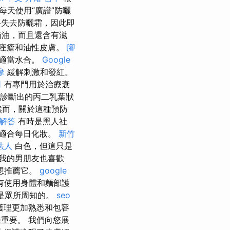
每天使用“廣譜”防曬
將失去防曬霜，因此即
奶油，而且還含有滋
痤瘡和油性皮膚。
腳
的適當水合。
Google
摩
緩解刺激和發紅。
司
有專門用於治療衰
被診斷出的丙二乳葉狀
而，關於這種預防
 解答
有時是黑人社
，適合每日化妝。
新竹
法人
白色，但這只是
我的男朋友也喜歡
想推薦它。
google
有使用身體和麵部護
是眾所周知的。
seo
護理更加熟悉和包容
重要。 我們向您展