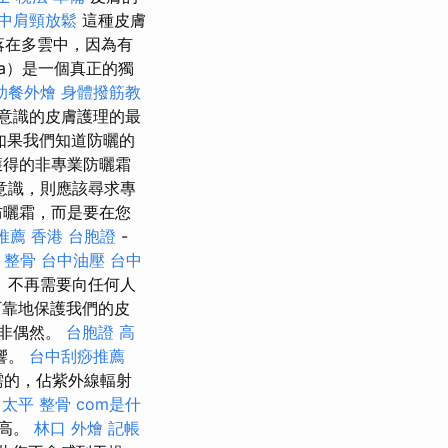
中肩頸放鬆
這種皮膚
落在多雲中，因為有
va）是一個真正的獨
助餐外燴
身體撥筋教
意識的皮膚護理的最
如果我們知道防曬的
獲得的非專業防曬霜
意識，則應該尋求專
防曬霜，而是要在您
推薦
香港 台胞證
-
？
整骨
台中油壓
台中
 不再需要向任何人
可靠地保護我們的皮
非偶然。
台胞證 高
響。
台中刮痧推薦
需的，佔紫外線輻射
。
太平 整骨
com是什
較高。
林口 外燴
記帳