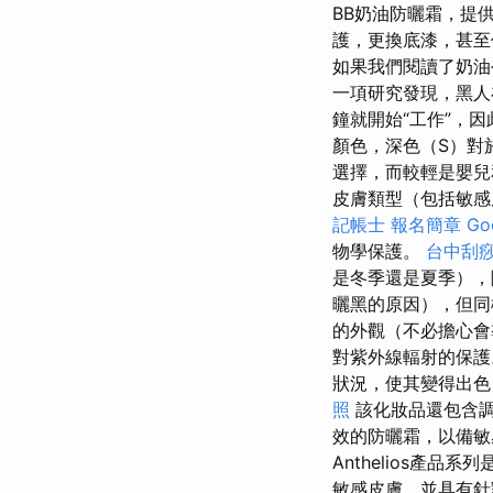
BB奶油防曬霜，提
護，更換底漆，甚至
如果我們閱讀了奶油
一項研究發現，黑人
鐘就開始“工作”，
顏色，深色（S）對
選擇，而較輕是嬰兒和
皮膚類型（包括敏感皮
記帳士 報名簡章
Go
物學保護。
台中刮
是冬季還是夏季），
曬黑的原因），但同
的外觀（不必擔心會
對紫外線輻射的保
狀況，使其變得出色
照
該化妝品還包含調
效的防曬霜，以備
Anthelios產
敏感皮膚，並具有針