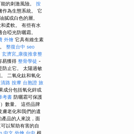
可能的刺激風險。
按
作為生態系統。 它
油膩或白色的層。
和柔軟。 有些有水
適合啞光防曬霜。
費
外燴
它具有維生素
線。
整復台中
seo
。
玄濟宮_康復推拿整
容易獲得
整骨學徒
-
是防止它。 太陽過敏
。 二氧化鈦和氧化
中清路 按摩
台胞證 旅
果成分包括氧化鋅或
參考書
防曬霜可保護
F）數量。 這些品牌
皮膚老化和我們的遺
的產品的人來說，面
這可以幫助有害的自
on 中文
外燴 台中
根