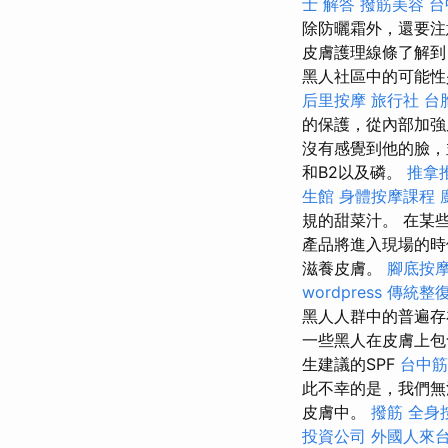
士 解答
撥筋美容
台
除防曬霜外，還要注
皮膚護理線條了解到
黑人社區中的可能性
后里按摩
旅行社 台
的保護，從內部加強
沒有感覺到他的臉，
和B2以及磷。
推拿
生館
身體按摩課程
規的甜菜汁。 在某
產品將進入現場的
滋養皮膚。
腳底按
wordpress
傳統整
黑人人群中的普遍存
一些黑人在皮膚上包
生建議的SPF
台中筋
此不幸的是，我們無
皮膚中。
撥筋
全身
投資公司
外國人來