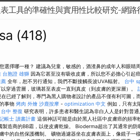
報表工具的準確性與實用性比較研究-網路
sa (418)
您選擇哪一種？ 建議為兒童，敏感的，酒渣鼻的成年人和眼睛
雄
台胞證 雄獅
因為它甚至沒有吸收皮膚，所以您不必擔心引起
推薦
全年，恕不另行通知，我們不斷接觸長波UVA輻射。
台中 s
以穿過雲層，玻璃甚至表皮一直到真皮（到皮膚的更深層）。
現在已經了解到，專門為黑人購物者設計的產品不僅有利可圖，而
好的事物
烤肉 外燴
沙鹿按摩
-
optimization 中文
例如，只有太
。
台中 整復
研究表明，許多患者和醫生認為非白人人是針對普通
記帳士 讀書計畫
這個神話可能是由於黑人社區中皮膚癌的頻率
製造商的BB霜，以使皮膚乾燥。 Bioderma超出了其通常的
膚中的自然保護機制。 礦物過濾器坐在皮膚表面上，像鏡子一