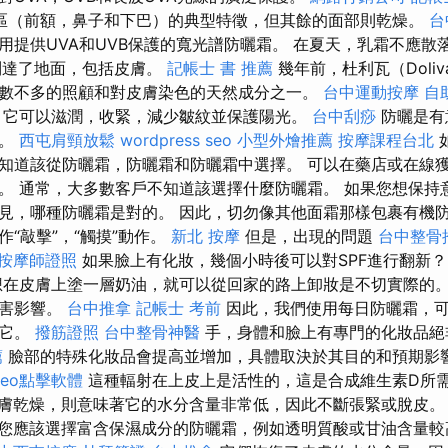
區（前額，鼻子和下巴）的典型特徵，但其餘的面部則乾燥。
台
用提供UVA和UVB保護的寬光譜防曬霜。 在夏天，乳霜不應散
到達了地面，包括皮膚。
記帳士 書 推薦
幾年前，杜利瓦（Doli
數不多的照顧和對皮膚染色的天然成分之一。
台中運動按摩
自
，它可以滋潤，收緊，減少皺紋並保護陽光。
台中刮痧
防曬是有
一。
西屯肩頸放鬆
wordpress seo
小型外燴推薦
按摩課程台北
知道該從防曬霜，防曬霜和防曬霜中選擇。 可以在藥店或在線
。 通常，大多數客戶不知道該選擇什麼防曬霜。 如果您想保持
見，哪種防曬霜是對的。 因此，切勿像其他面霜那樣包裹有機
“敲擊”，“觸摸”動作。
新北 按摩
但是，出現的問題
台中整骨
按摩師證照
如果臉上有化妝，幾個小時後可以對SPF進行翻新
在皮膚上塗一層奶油，就可以從回家的路上卸妝是不切實際的。
有害影響。
台中推拿
記帳士 考前
因此，我們使用每日防曬霜，
害它。
撥筋證照
台中整骨神醫
手，身體和臉上有專門的化妝品絕
薦
臉部的特殊化妝品會提高並增加，具體取決於其目的和預期影
seo點擊軟體
這種輻射在上皮上是活性的，這是合成維生素D所
皮膚乾燥，則意味著它的水分含量非常低，因此不斷張緊或脫皮
您應該選擇富含保濕成分的防曬霜，例如透明質酸或甘油含量