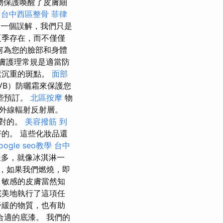
物保護喚醒了皮膚細
台中西區整骨
菲律
是一個誤解，我們只是
夏季存在，而不僅僅
何為您的臉部和身體
膚護理常規是適當防
素沉重的斑點。
面部
UVB）防曬霜來保護您
些預訂。
北區按摩
物
外線輻射反射層。
絕對的。
美容撥筋
到
的。 這些化妝品還
oogle seo教學
台中
樣多，就像冰淇淋一
，如果我們燃燒，即
 敏感的皮膚當然知
完美地執行了這項任
舒緩的物質，也有助
合適的底漆。 我們的