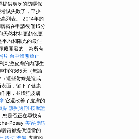
希望提供廣泛的防曬保
些考試失敗了，至少
列表。 2014年的
曬霜在申請後僅15分
膚和天然材料更顏色更
是平均和陽光的最佳
個家庭開發的，為所有
照片
台中體態矯正
on™專利刺激皮膚的內部生
年中的365天（無論
少（這些射線是造成
面表面，留下了健康
的作用，並增強皮膚
摩
它還改善了皮膚的
重點
護照過期
按摩證
 您是否正在尋找有
che-Posay
美容撥筋
os防曬霜都提供適當的
士 稅法 準備
皮膚的