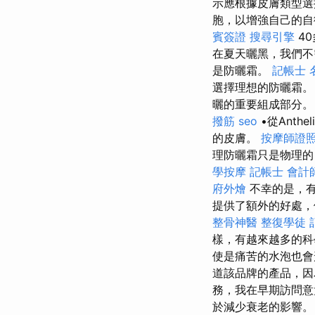
示應根據皮膚類型
胞，以增強自己的自
賓簽證
搜尋引擎
4
在夏天曬黑，我們
是防曬霜。
記帳士 
選擇理想的防曬霜
曬的重要組成部分。
撥筋
seo
•從Anth
的皮膚。
按摩師證
理防曬霜只是物理的
學按摩
記帳士 會計
府外燴
不幸的是，有
提供了額外的好處，
整骨神醫
整復學徒
樣，有越來越多的科
使是痛苦的水泡也會
道該品牌的產品，因
務，我在早期訪問意
於減少衰老的影響。