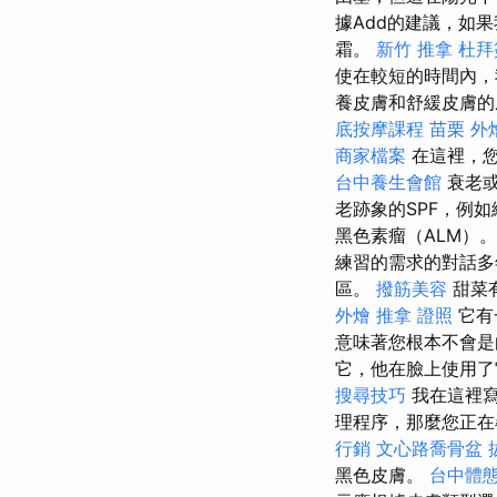
據Add的建議，如果
霜。
新竹 推拿
杜拜
使在較短的時間內，
養皮膚和舒緩皮膚
底按摩課程
苗栗 外
商家檔案
在這裡，
台中養生會館
衰老或
老跡象的SPF，例
黑色素瘤（ALM）
練習的需求的對話
區。
撥筋美容
甜菜
外燴
推拿 證照
它有
意味著您根本不會
它，他在臉上使用
搜尋技巧
我在這裡寫
理程序，那麼您正在尋
行銷
文心路喬骨盆
黑色皮膚。
台中體