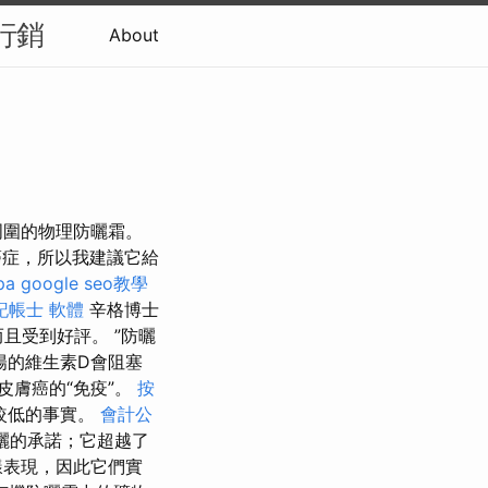
行銷
About
周圍的物理防曬霜。
癌症，所以我建議它給
pa
google seo教學
記帳士 軟體
辛格博士
且受到好評。 ”防曬
陽的維生素D會阻塞
皮膚癌的“免疫”。
按
較低的事實。
會計公
防曬的承諾；它超越了
樣表現，因此它們實