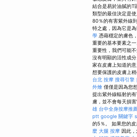
結合是易於油膩的T
類型的最佳決定是使
80％的有害紫外線
特之處，因為它是為
學
憑藉穩定的膚色
重要的基本要素之
重要性，我們可能不
沒有明顯的活性成分
家在皮膚上知道的意
想要保護的皮膚上稍作
台北 按摩
搜尋引擎
外燴
僅僅是因為您想
提出紫外線輻射的
膚，並不會每天損
雄
台中全身按摩推
ptt
google 關鍵字
的5％。 如果您的
麼
大腿 按摩
因此，