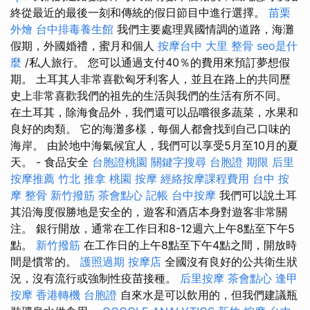
終從最近的最後一刻和傳統的假日節目中進行選擇。
苗栗
外燴
台中排毒養生館
我們主要處理異國情調的道路，海灘
假期，外國婚禮，蜜月和個人
按摩台中
大里 整骨
seo是什
麼
/私人旅行。 您可以通過支付40％的費用來預訂夢想假
期。 土耳其人非常喜歡匈牙利客人，並且在路上的共同歷
史上非常喜歡我們的祖先的生活與我們的生活有所不同。
在土耳其，除海食品外，我們還可以品嚐很多蔬菜，水果和
良好的肉類。 它的海灘多樣，每個人都會找到自己口味的
海岸。 由於地中海氣候宜人，我們可以享受5月至10月的夏
天。 - 食品安全
台胞證桃園
關鍵字搜尋
台胞證 期限
后里
按摩推薦
竹北 推拿
桃園 按摩
經絡按摩課程費用
台中 按
摩 整骨
新竹撥筋
茶會點心
記帳
台中按摩
我們可以說土耳
其沿海度假勝地是安全的，遊客和酒店本身對遊客非常關
注。 銀行開放，通常在工作日和8-12週六上午8點至下午5
點。
新竹撥筋
在工作日的上午8點至下午4點之間，開放時
間是慣常的。
護照過期
按摩店
全國沒有良好的公共衛生狀
況，沒有流行或強制性疫苗接種。
后里按摩
茶會點心
逢甲
按摩
香港轉機 台胞證
自來水是可以飲用的，但我們建議瓶