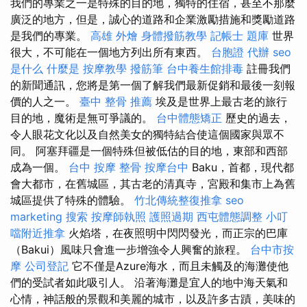
我們的專業之一是特殊的目的地，獨特的住宿，甚至不那麼
廣泛的地方，但是，誠心的道路和企業激勵措施和獎勵道路
是我們的專業。
高雄 外燴
身體撥筋教學
記帳士 題庫
世界
很大，不可能在一個地方列出所有東西。
台胞證 代辦
seo
是什么
什麼是
按摩教學
撥筋筆
台中養生館排毒
註冊我們
的新聞通訊，您將是第一個了解我們最新促銷和最後一刻報
價的人之一。
臺中 整骨 推薦
埃及是世界上最古老的旅行
目的地，魔術是無可爭議的。
台中體態矯正
歷史的過去，
令人眼花文化以及自然美女的獨特結合使這個國家與眾不
同。 阿塞拜疆是一個特殊但被低估的目的地，東部和西部
成為一個。
台中 按摩 整骨
按摩台中
Baku，首都，現代都
會大都市，在舊城區，其古老的清真寺，宮殿和集市上為舊
城區提供了特殊的體驗。
竹北傳統整復推拿
seo
marketing
搜索
按摩師執照
護照過期
西屯體態調整
小叮
噹附近推拿
火焰塔，在夜照明中閃閃發光，而正宗的巴庫
（Bakui）風味只會進一步增強令人興奮的旅程。
台中市按
摩
公司登記
它不僅是Azure海水，而且未觸及的海灘使他
們的受試者如此吸引人。 沿著海灘是宜人的地中海天氣和
心情，神話般的景觀和美麗的城市，以及許多古蹟，美味的