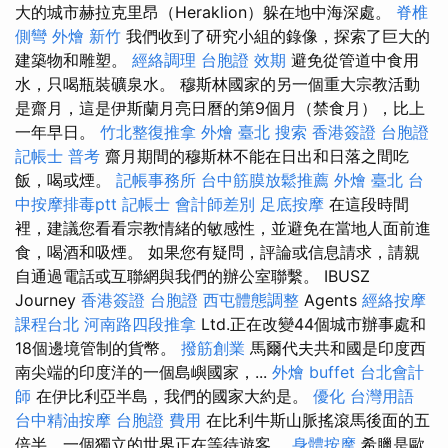
大的城市赫拉克里昂（Heraklion）躲在地中海深處。
脊椎
側彎
外燴 新竹
我們收到了研究小組的錄像，探索了巨大的
建築物和雕塑。
經絡調理
台胞證 效期
避免從管道中食用
水，只喝瓶裝礦泉水。 穆斯林國家的另一個重大宗教活動
是齋月，這是伊斯蘭月亮日曆的第9個月（禁食月），比上
一年早日。
竹北整復推拿
外燴 臺北
搜索
香港簽證 台胞證
記帳士 普考
齋月期間的穆斯林不能在日出和日落之間吃
飯，喝或煙。
記帳事務所
台中筋膜放鬆推薦
外燴 臺北
台
中按摩排毒ptt
記帳士 會計師差別
足底按摩
在這段時間
裡，建議您看看宗教情緒的敏感性，並避免在當地人面前進
食，喝酒和吸煙。 如果您有疑問，評論或信息請求，請親
自通過電話或互聯網與我們的辦公室聯繫。 IBUSZ
Journey
香港簽證 台胞證
西屯體態調整
Agents
經絡按摩
課程台北
河南路四段推拿
Ltd.正在改變44個城市辦事處和
18個邊境管制的貨幣。
撥筋創業
馬爾代夫共和國是印度西
南尖端的印度洋的一個島嶼國家，...
外燴 buffet
台北會計
師
在伊比利亞半島，我們的國家大約是。
優化 台灣用語
台中精油按摩
台胞證 費用
在比利牛斯山脈搖滾馬後面的五
倍半，一個獨立的世界正在等待遊客。
身體按摩
希臘是歐