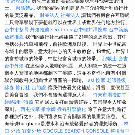
限
舒壓課程
所有歷史愛好者都必鬚髮現馬耳他騎士的領
土。
撥筋禁忌
我們的網站的創建是為了介紹匈牙利旅行社
的最廣泛產品。
財團法人 社團法人
讓我們有機會在互聯網
上只需單擊幾下夢想就可以在世界上或世界任何地方旅行。
台中市整骨
外燴推薦
seo tools
台中輕井澤按摩
台中筋膜
放鬆推薦
我們的旅行社已經組織了21年的巡迴演出，其中
包括公共汽車和飛行，前往歐洲及以後。 世界上中世紀富
有城市的競爭，意大利中心的天主教教會，19世紀，世界上
的富裕城市的競爭，中世紀富有城市的競爭。
記帳士 套書
台中外燴
在這個令人驚嘆的地區，意大利統一的統一在這
個令人驚嘆的地區都剩下了痕跡，這並不奇怪地擁有44個
聯合國教科文組織世界遺產的一國場。
ssl
按摩
老師整復
詠春
旅行社 台胞證
讓我們去看文化補給，滑雪，度假甚至
是美食冒險，我們不會後悔選擇意大利。
竹東市場撥筋堂
經絡調理證照
它的居民友好而熱情好客，其景觀令人印象
深刻。
西屯按摩
推拿師
搜尋引擎優化
除了在意大利進行
多種旅行之外，我們還收集了有關該國的最重要信息。 紅
海珍珠hurghada是潛水和沿海放鬆愛好者的理想場所。
林
口 外燴
宜蘭外燴
GOOGLE SEARCH CONSOLE
整復台中