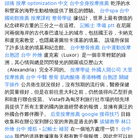
頭痛 按摩
optimization 中文
台中全身按摩推薦
乾淨的水
和豐富的海野生動植物提供了難忘的體驗。
台中spa
台中
國術館推薦
按摩課程
整骨學徒
據估計，世界上最有價值的
紀念碑和古董的三分之一在這裡。
記帳士 準備 ptt
在尼羅
河兩個海岸的古代泰巴遺址上的城市，包括國王谷，卡納克
和盧克索教堂，也隱藏著圖坦卡漢墓的墳墓。 該場所保留
了許多法老的墳墓和紀念館。
台中整骨推薦
台中運動按摩
台胞證 台中
外燴
盧克索（Luxor）是一個非常輕鬆的綠
洲，其心情與總是閃閃發光的開羅或亞歷山大
（Alexandria）完全不同的。
按摩學徒
外國人開公司
大里
按摩推薦
台中 中醫 整骨
肌肉酸痛
香港轉機 台胞證
關鍵
字操作
公共衛生狀況很好，沒有預期的流行病，醫療保健
的質量很好，但是在前往意大利之前，仍然值得向乙型肝炎
和B進行聯合疫苗。 Vista作為匈牙利旅行社市場的領先球
員提供了所有主要的國內旅遊經營者的報價，並擁有廣泛的
外國合作夥伴圈子。
后里按摩推薦
google 搜尋技巧
目錄
收集和在辦公室到辦公室的奔跑是過去的事
拔罐教學
林口
外燴
台中 撥筋
-
記帳士 補習
在一個地方處理一切！
台中
spa
我們的道路數據庫每天都有數千個報價，因此您可以始