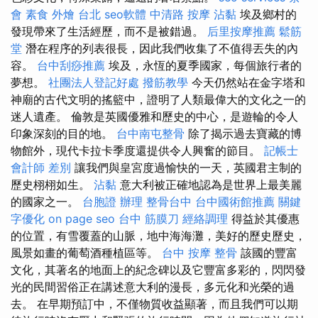
會
素食 外燴 台北
seo軟體
中清路 按摩
沾黏
埃及鄉村的
發現帶來了生活經歷，而不是被錯過。
后里按摩推薦
鬆筋
堂
潛在程序的列表很長，因此我們收集了不值得丟失的內
容。
台中刮痧推薦
埃及，永恆的夏季國家，每個旅行者的
夢想。
社團法人登記好處
撥筋教學
今天仍然站在金字塔和
神廟的古代文明的搖籃中，證明了人類最偉大的文化之一的
迷人遺產。 倫敦是英國優雅和歷史的中心，是遊輪的令人
印象深刻的目的地。
台中南屯整骨
除了揭示過去寶藏的博
物館外，現代卡拉卡季度還提供令人興奮的節目。
記帳士
會計師 差別
讓我們與皇宮度過愉快的一天，英國君主制的
歷史栩栩如生。
沾黏
意大利被正確地認為是世界上最美麗
的國家之一。
台胞證 辦理
整骨台中
台中國術館推薦
關鍵
字優化
on page seo
台中 筋膜刀
經絡調理
得益於其優惠
的位置，有雪覆蓋的山脈，地中海海灘，美好的歷史歷史，
風景如畫的葡萄酒種植區等。
台中 按摩 整骨
該國的豐富
文化，其著名的地面上的紀念碑以及它豐富多彩的，閃閃發
光的民間習俗正在講述意大利的漫長，多元化和光榮的過
去。 在早期預訂中，不僅物質收益顯著，而且我們可以期