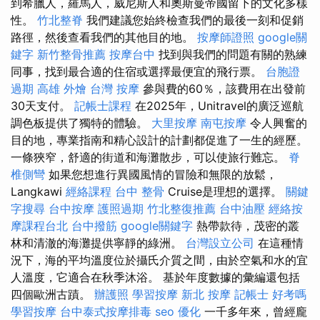
到希臘人，羅馬人，威尼斯人和奧斯曼帝國留下的文化多樣
性。
竹北整脊
我們建議您始終檢查我們的最後一刻和促銷
路徑，然後查看我們的其他目的地。
按摩師證照
google關
鍵字
新竹整骨推薦
按摩台中
找到與我們的問題有關的熟練
同事，找到最合適的住宿或選擇最便宜的飛行票。
台胞證
過期
高雄 外燴
台灣 按摩
參與費的60％，該費用在出發前
30天支付。
記帳士課程
在2025年，Unitravel的廣泛巡航
調色板提供了獨特的體驗。
大里按摩
南屯按摩
令人興奮的
目的地，專業指南和精心設計的計劃都促進了一生的經歷。
一條狹窄，舒適的街道和海灘散步，可以使旅行難忘。
脊
椎側彎
如果您想進行異國風情的冒險和無限的放鬆，
Langkawi
經絡課程
台中 整骨
Cruise是理想的選擇。
關鍵
字搜尋
台中按摩
護照過期
竹北整復推薦
台中油壓
經絡按
摩課程台北
台中撥筋
google關鍵字
熱帶款待，茂密的叢
林和清澈的海灘提供寧靜的綠洲。
台灣設立公司
在這種情
況下，海的平均溫度位於攝氏介質之間，由於空氣和水的宜
人溫度，它適合在秋季沐浴。 基於年度數據的彙編還包括
四個歐洲古蹟。
辦護照
學習按摩
新北 按摩
記帳士 好考嗎
學習按摩
台中泰式按摩排毒
seo 優化
一千多年來，曾經龐