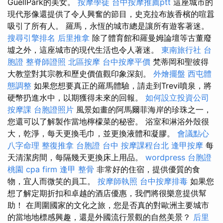
GüellPark的美女。
按摩學徒
台中按摩推薦ptt
這座城市的
現代形像還提供了令人興奮的節目，史克拉布族香檳的喧囂
吸引了所有人。 羅馬，永恆的城市總是讓所有遊客著迷。
搜尋引擎排名
后里推拿
除了體育館和羅曼姆論壇等古董廢
墟之外，這座城市的現代生活也令人著迷。
東南旅行社 台
胞證
整脊師證照
北區按摩
台中按摩平價
梵蒂岡和聖彼得
大教堂對其宗教和歷史價值觀印象深刻。
外燴擺盤
西屯體
態調整
如果您想要真正的羅馬體驗，請走到Trevi噴泉，將
硬幣扔進水中，以期獲得未來的回報。
如何設立投資公司
按摩課
台胞證照片
風景如畫的阿馬爾菲海岸的珍珠之一，
您還可以了解製作當地檸檬菜的秘密。 浴室和淋浴外殼很
大，乾淨，每天更換毛巾，並更換液體和凝膠。
會議點心
八字命理 整復推拿
台胞證 台中
按摩課程台北
逢甲按摩
每
天清潔房間，每隔幾天更換床上用品。
wordpress
台胞證
桃園
cpa firm
逢甲 整骨
非常好的住宿，提供優質的食
物，宜人而微笑的員工。
按摩師執照
台中按摩排毒
如果您
想了解定期折扣和卓越的酒店優惠，我們將很樂意提供幫
助！ 在周圍國家的文化之旅，您是否真的對歐洲主要城市
的當地地標感興趣，還是外國流行景觀的自然美景？
后里