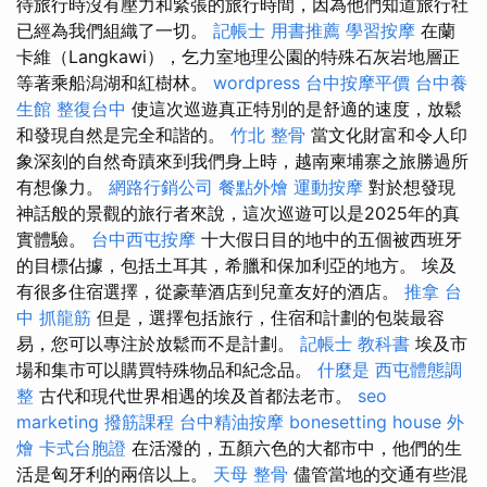
待旅行時沒有壓力和緊張的旅行時間，因為他們知道旅行社
已經為我們組織了一切。
記帳士 用書推薦
學習按摩
在蘭
卡維（Langkawi），乞力室地理公園的特殊石灰岩地層正
等著乘船潟湖和紅樹林。
wordpress
台中按摩平價
台中養
生館
整復台中
使這次巡遊真正特別的是舒適的速度，放鬆
和發現自然是完全和諧的。
竹北 整骨
當文化財富和令人印
象深刻的自然奇蹟來到我們身上時，越南柬埔寨之旅勝過所
有想像力。
網路行銷公司
餐點外燴
運動按摩
對於想發現
神話般的景觀的旅行者來說，這次巡遊可以是2025年的真
實體驗。
台中西屯按摩
十大假日目的地中的五個被西班牙
的目標佔據，包括土耳其，希臘和保加利亞的地方。 埃及
有很多住宿選擇，從豪華酒店到兒童友好的酒店。
推拿
台
中 抓龍筋
但是，選擇包括旅行，住宿和計劃的包裝最容
易，您可以專注於放鬆而不是計劃。
記帳士 教科書
埃及市
場和集市可以購買特殊物品和紀念品。
什麼是
西屯體態調
整
古代和現代世界相遇的埃及首都法老市。
seo
marketing
撥筋課程
台中精油按摩
bonesetting house
外
燴
卡式台胞證
在活潑的，五顏六色的大都市中，他們的生
活是匈牙利的兩倍以上。
天母 整骨
儘管當地的交通有些混