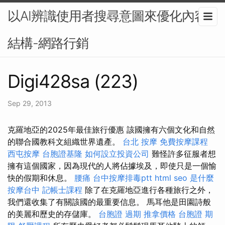
以AI辨識使用者搜尋意圖來優化內容
結構-網路行銷
Digi428sa (223)
Sep 29, 2013
克羅地亞的2025年最佳旅行優惠 該國擁有六個文化和自然
的聯合國教科文組織世界遺產。
台北 按摩
免費按摩課程
西屯按摩
台胞證基隆
如何設立投資公司
難怪許多征服者想
擁有這個國家，因為現代的人將佔據埃及，即使只是一個愉
快的假期和休息。
腰痛
台中按摩排毒ptt
html
seo 是什麼
按摩台中
記帳士課程
除了在克羅地亞進行各種旅行之外，
我們還收集了有關該國的最重要信息。 馬耳他是田園詩般
的美麗和歷史的存儲庫。
台胞證 過期
推拿價格
台胞證 期