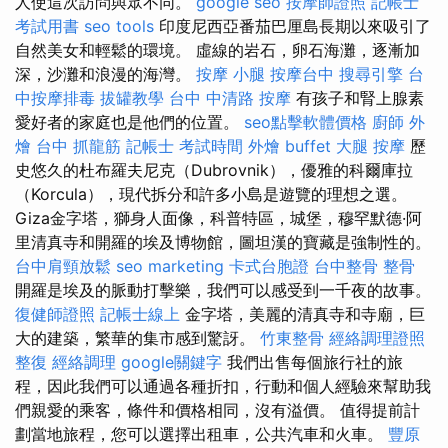
人使這次訪問與眾不同。
google seo
按摩師證照
記帳士
考試用書
seo tools
印度尼西亞番茄巴厘島長期以來吸引了
自然美女和輕鬆的環境。 虛線的岩石，卵石海灘，逐漸加
深，沙灘和浪漫的海灣。
按摩 小腿
按摩台中
搜尋引擎
台
中按摩排毒
拔罐教學
台中 中清路 按摩
有孩子和腎上腺素
愛好者的家庭也是他們的位置。
seo點擊軟體價格
廚師 外
燴
台中 抓龍筋
記帳士 考試時間
外燴 buffet
大腿 按摩
歷
史悠久的杜布羅夫尼克（Dubrovnik），優雅的科爾庫拉
（Korcula），現代拆分和許多小島是遊覽的理想之選。
Giza金字塔，獅身人面像，科普特區，城堡，穆罕默德·阿
里清真寺和開羅的埃及博物館，圖坦漢的寶藏是強制性的。
台中肩頸放鬆
seo marketing
卡式台胞證
台中整骨
整骨
開羅是埃及的脈動打擊樂，我們可以感受到一千夜的故事。
復健師證照
記帳士線上
金字塔，美麗的清真寺和寺廟，巨
大的建築，繁華的集市感到驚訝。
竹東整骨
經絡調理證照
整復
經絡調理
google關鍵字
我們出售每個旅行社的旅
程，因此我們可以通過各種折扣，行動和個人經驗來幫助我
們親愛的乘客，條件和價格相同，沒有溢價。 值得提前計
劃當地旅程，您可以選擇出租車，公共汽車和火車。
豐原