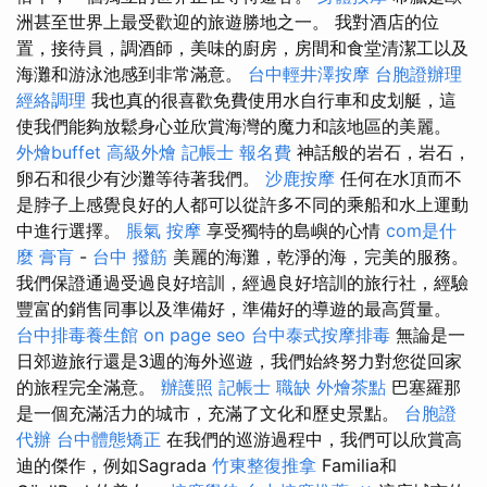
洲甚至世界上最受歡迎的旅遊勝地之一。 我對酒店的位
置，接待員，調酒師，美味的廚房，房間和食堂清潔工以及
海灘和游泳池感到非常滿意。
台中輕井澤按摩
台胞證辦理
經絡調理
我也真的很喜歡免費使用水自行車和皮划艇，這
使我們能夠放鬆身心並欣賞海灣的魔力和該地區的美麗。
外燴buffet
高級外燴
記帳士 報名費
神話般的岩石，岩石，
卵石和很少有沙灘等待著我們。
沙鹿按摩
任何在水頂而不
是脖子上感覺良好的人都可以從許多不同的乘船和水上運動
中進行選擇。
脹氣 按摩
享受獨特的島嶼的心情
com是什
麼
膏肓
-
台中 撥筋
美麗的海灘，乾淨的海，完美的服務。
我們保證通過受過良好培訓，經過良好培訓的旅行社，經驗
豐富的銷售同事以及準備好，準備好的導遊的最高質量。
台中排毒養生館
on page seo
台中泰式按摩排毒
無論是一
日郊遊旅行還是3週的海外巡遊，我們始終努力對您從回家
的旅程完全滿意。
辦護照
記帳士 職缺
外燴茶點
巴塞羅那
是一個充滿活力的城市，充滿了文化和歷史景點。
台胞證
代辦
台中體態矯正
在我們的巡游過程中，我們可以欣賞高
迪的傑作，例如Sagrada
竹東整復推拿
Familia和