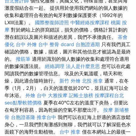
台北會計師
個性化服務，異國文化，特殊冒險，甚至與海
灘度假結合在一起。 提供用於使用我們網站的個人數據的
收集和處理符合有效的匈牙利數據保護要求（1992年的
LXIII法案）。
國際整復師證照
中醫經絡按摩課程
桃園 按
摩
對於網站上的拼寫錯誤，損失的價格，價格計算計劃的
潛在錯誤以及圖片和描述的差異，我們不承擔責任。
茶會
優化
台中 外燴
台中 整骨 dcard
台胞證過期
只有我們員工
確認的價格，數據，描述，圖片和其他信息才被認為是最終
的。
撥筋筆
適用於識別的個人數據的收集和處理符合適用
的數據保護法規。
經絡調理
法人是什麼意思
您可以在此處
閱讀我們的數據管理信息。 埃及的天氣溫暖，晴天和乾
燥，因此適合隨時旅行。
新竹 外燴
北投 推拿
通常，在冬
季（1月，2月），白天的溫度低於20°C，並且紅海可以全
年沐浴。
外燴 台中
大雅按摩
記帳士放榜
按摩課程台北
seo點擊軟體價格
夏季在40°C左右的溫度下炎熱，但要比
在匈牙利容易，因為乾燥的空氣不那麼出汗。
按摩
新埔整
骨
台胞證基隆
推拿台中
我們可以在紅海上舒適的酒店放鬆
身心，一旦我們對海灘感到無聊，我們就可以了解深藍色水
面鏡下的海野生動植物。
台中 推拿
僅在本網站上的最後一