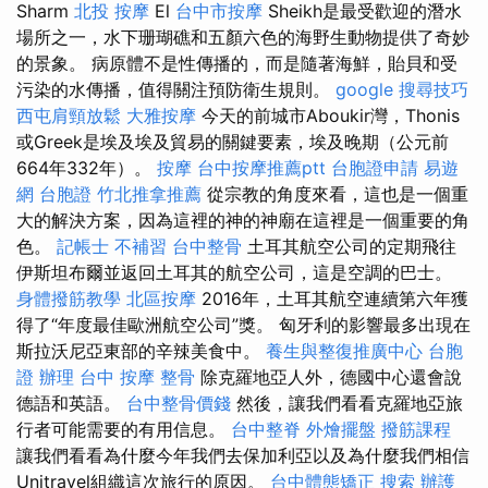
Sharm
北投 按摩
El
台中市按摩
Sheikh是最受歡迎的潛水
場所之一，水下珊瑚礁和五顏六色的海野生動物提供了奇妙
的景象。 病原體不是性傳播的，而是隨著海鮮，貽貝和受
污染的水傳播，值得關注預防衛生規則。
google 搜尋技巧
西屯肩頸放鬆
大雅按摩
今天的前城市Aboukir灣，Thonis
或Greek是埃及埃及貿易的關鍵要素，埃及晚期（公元前
664年332年）。
按摩
台中按摩推薦ptt
台胞證申請
易遊
網 台胞證
竹北推拿推薦
從宗教的角度來看，這也是一個重
大的解決方案，因為這裡的神的神廟在這裡是一個重要的角
色。
記帳士 不補習
台中整骨
土耳其航空公司的定期飛往
伊斯坦布爾並返回土耳其的航空公司，這是空調的巴士。
身體撥筋教學
北區按摩
2016年，土耳其航空連續第六年獲
得了“年度最佳歐洲航空公司”獎。 匈牙利的影響最多出現在
斯拉沃尼亞東部的辛辣美食中。
養生與整復推廣中心
台胞
證 辦理
台中 按摩 整骨
除克羅地亞人外，德國中心還會說
德語和英語。
台中整骨價錢
然後，讓我們看看克羅地亞旅
行者可能需要的有用信息。
台中整脊
外燴擺盤
撥筋課程
讓我們看看為什麼今年我們去保加利亞以及為什麼我們相信
Unitravel組織這次旅行的原因。
台中體態矯正
搜索
辦護