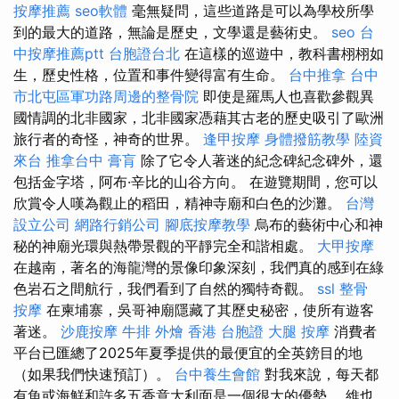
按摩推薦
seo軟體
毫無疑問，這些道路是可以為學校所學
到的最大的道路，無論是歷史，文學還是藝術史。
seo
台
中按摩推薦ptt
台胞證台北
在這樣的巡遊中，教科書栩栩如
生，歷史性格，位置和事件變得富有生命。
台中推拿
台中
市北屯區軍功路周邊的整骨院
即使是羅馬人也喜歡參觀異
國情調的北非國家，北非國家憑藉其古老的歷史吸引了歐洲
旅行者的奇怪，神奇的世界。
逢甲按摩
身體撥筋教學
陸資
來台
推拿台中
膏肓
除了它令人著迷的紀念碑紀念碑外，還
包括金字塔，阿布·辛比的山谷方向。 在遊覽期間，您可以
欣賞令人嘆為觀止的稻田，精神寺廟和白色的沙灘。
台灣
設立公司
網路行銷公司
腳底按摩教學
烏布的藝術中心和神
秘的神廟光環與熱帶景觀的平靜完全和諧相處。
大甲按摩
在越南，著名的海龍灣的景像印象深刻，我們真的感到在綠
色岩石之間航行，我們看到了自然的獨特奇觀。
ssl
整骨
按摩
在柬埔寨，吳哥神廟隱藏了其歷史秘密，使所有遊客
著迷。
沙鹿按摩
牛排 外燴
香港 台胞證
大腿 按摩
消費者
平台已匯總了2025年夏季提供的最便宜的全英鎊目的地
（如果我們快速預訂）。
台中養生會館
對我來說，每天都
有魚或海鮮和許多五香意大利面是一個很大的優勢。 維也