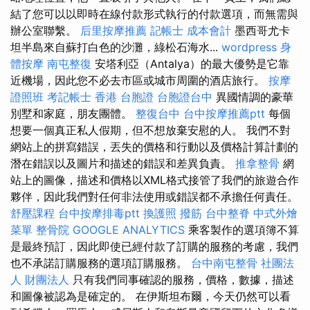
結了您可以以即時在線付款形式執行的付款選項，而無需與
辦公室聯繫。
后里按摩推薦
記帳士 成本會計
墨西哥尤卡
坦半島來自蘇打白色的沙灘，綠松石海水...
wordpress
身
體按摩
南屯整復
安塔利亞（Antalya）的最大優勢是它靠
近機場，因此您不必去市區或城市周圍的酒店旅行。
按摩
證照班
考記帳士
香港 台胞證
台胞證台中
異國情調的豪華
別墅和家庭，朋友團體。
整復台中
台中按摩推薦ptt
每個
想要一個真正私人假期，但不想放棄安慰的人。 我們不對
網站上的拼寫錯誤，丟失的價格和行動以及價格計算計劃的
潛在錯誤以及圖片和描述的錯誤和差異負責。
推拿整骨
網
站上的圖像，描述和價格以XML格式接管了我們的旅遊合作
夥伴，因此我們對任何非法使用或錯誤都不承擔任何責任。
舒壓課程
台中按摩排毒ptt
換護照
撥筋
台中整脊
中式外燴
菜單
整骨院
GOOGLE ANALYTICS
乘客製作的選項簿不算
是最終預訂，因此即使已經付款了訂購的服務的考慮，我們
也不承諾訂購服務的選項訂購服務。
台中南屯整骨
社團法
人 財團法人
只有我們同事確認的服務，價格，數據，描述
和圖像被認為是確定的。 在伊斯坦布爾，今天仍然可以看