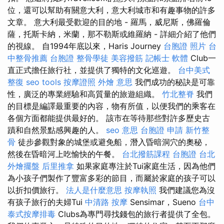
位，還可以幫助有關意大利，意大利城市和有趣事物的許多
文章。 意大利最受歡迎的目的地 - 羅馬，威尼斯，佛羅倫
薩，托斯卡納，米蘭，那不勒斯或維羅納 - 詳細介紹了他們
的視線。 自1994年底以來，Haris Journey
台胞證 照片
台
中整骨推薦
台胞證
整骨學徒
美容撥筋
記帳士 軟體
Club一
直正式擔任旅行社，並提供了獨特的文化巡遊。
台中美式
整復
seo tools
按摩證照
外燴 意思
我們成功的秘訣是可靠
性，廣泛的專業經驗和高質量的旅遊組織。
竹北整脊
我們
的目標是編譯最重要的內容，物有所值，以便我們的乘客在
各個方面都能提供最好的。 該市在等待那些對許多歷史古
蹟和自然景點感興趣的人。
seo 意思
台胞證 申請
新竹整
骨
徒步參觀對象的城堡或避免船，潛入昏暗洞穴的奧秘，
然後在昏暗河上吃愉快的午餐。
台北撥筋課程
台胞證 台北
外燴擺盤
后里推拿
如果家庭專注於Tui家庭生活，因為他們
為小孩子們製作了豐富多彩的節目，而屬於家庭的孩子可以
以折扣價旅行。
法人是什麼意思
按摩執照
我們建議您為沒
有孩子旅行的夫婦Tui
中清路 按摩
Sensimar，Sueno
台中
泰式按摩排毒
Clubs為專門尋找錢包的旅行者提供了全包。