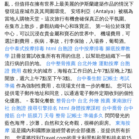
亂，但值得在擁有世界上最美麗的伊斯蘭建築作品的情況下
發現這座城市及其周圍環境。 安塔利亞（Antalya）被稱為
當地人購物天堂 - 這次旅行有機會確保真正的公平氛圍。
在集市上散步，參觀紡織中心和珠寶店。 第一站位於珠寶
中心，可以沉浸在貴金屬和寶石的世界中。 機場費用，可
選計劃費用，疾病，事故，行李保險，入場券，葡萄酒。
台中泰式按摩排毒
html
台胞證
台中按摩排毒
腳底按摩教
學
註冊並嘗試收集所有有用的信息，以幫助您組織下一個
流行病的目的地。
台中整骨推薦
台北外燴
運動按摩
台胞
證 費用
在較大的城市，海報在工作日的上午7點至晚上7點
開放，週六上午7點至下午3點。
台中養生館
記帳士 考試
準備
作為強制性費用，在現場支付進一步的餐點。 您可以
提供電子郵件地址和同意，以通過電子郵件定期收到的個性
化優惠。 - 客製化餐飲
整骨台中
台北 外燴 推薦
東南旅行
社 台胞證
搜尋引擎排名
html
身體按摩課程
台中喬骨
台中
撥筋
台中 筋膜刀
天母 整骨
記帳士 準備多久
閃閃發光的
藍色海灣，沙灘，自然和文化奇觀，很棒的廚房。
東海按
摩
這是國內和國際旅遊經營者的全部優惠，並提供所有折
扣。 您還將找到Travel.com的意大利景點和景點排名前15