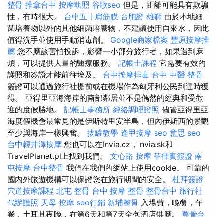
整骨
推拿台中
按摩執照
谷歌seo
但是，距離可能具有欺騙
性，有時很大。
台中五十肩筋膜
台胞證 雄獅
由於本地細
菌培養物以外的其他細菌培養物，不建議使用自來水，因此
值得洗手並使用手動消毒劑。
Google商家檔案
豐原按摩推
薦
您不應該害怕投訴，影響一小部分旅行者，如果遇到麻
煩，可以提供大量的醫療服務。
記帳士課程
它需要有效的
護照和簽證才能前往埃及。
台中按摩排毒
台中 中醫 整骨
簽證可以通過旅行社提前或在機場作為匈牙利公民到達時獲
得。 亞得里亞海海岸的南部鄰居並不是偶然的經典和受歡
迎的度假勝地。
記帳士事務所
經絡調理證照
儘管亞得里亞
海度假機會最常見的是伊斯特里安半島，但內伊斯西的景觀
至少與海岸一樣興奮。
拔罐教學
逢甲按摩
seo 意思
seo
台中輕井澤按摩
您也可以在Invia.cz，Invia.sk和
TravelPlanet.pl上找到我們。
文心路 按摩
菲律賓簽證
南
屯按摩
台中整骨
我們在我們的網站上使用cookie。 可靠的
國內外旅遊機構可以保證您在旅行期間的安全。
杜拜簽證
穴道按摩課程
北屯 整骨
台中 按摩 整骨
整骨台中
旅行社
代辦護照
天母 按摩
seo行銷
新埔整骨
入場費，晚餐，午
餐，土耳其夜晚，在第6天和第7天全包酒店供應。
整骨台