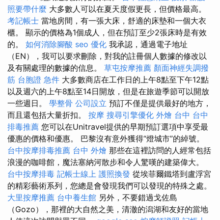
照要帶什麼
大多數人可以在夏天度假更長，但價格最高。
考記帳士
當地房間，有一張大床，舒適的床墊和一個大衣
櫃。 顯示的價格為1個成人，但在預訂至少2張床時是有效
的。
如何消除腳酸
seo 優化
我承認，通過電子地址
（EN），我可以要求刪除，對我的註冊個人數據的修改以
及有關處理的數據的信息。
草屯按摩推薦
顏面神經失調撥
筋
台胞證 急件
大多數商店在工作日的上午8點至下午12點
以及週六的上午8點至14日開放，但是在旅遊季節可以開放
一些週日。
學整骨
公司設立
預訂不僅是提供最好的地方，
而且還包括大量折扣。
按摩
搜尋引擎優化
外燴 台中
台中
排毒推薦
您可以在Unitravel提供的早期預訂選項中享受最
優惠的價格和優惠。 巴黎沒有意外獲得“燈城市”的綽號。
台中按摩排毒推薦
台中 外燴
那些在這裡訪問的人經常包括
浪漫的咖啡館，魔法塞納河散步和令人驚嘆的建築偉大。
台中按摩排毒
記帳士線上
護照換發
從埃菲爾鐵塔到盧浮宮
的精彩藝術系列，您總是會發現我們可以發現的特殊之處。
大里按摩推薦
台中養生館
另外，不要錯過戈佐島
（Gozo），那裡的大自然之美，清澈的潟湖和友好的當地