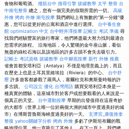
食物和葡萄酒。
撥筋台中
搜尋引擎
拔罐教學
太平 整骨
台
中南屯整骨
總之，您有一個完美的假期所需的一切。
高級
外燴
烤肉 外燴
南屯按摩
我們網站上有無數的“第一分鐘”優
惠，您可以從更好的公寓和酒店中進行選擇。
台中養生會
館
optimization 中文
台中輕井澤按摩
記帳士 考試 準備
尋
找我們經驗豐富的旅行專家，他們將盡最大努力找到最適合
您需求的旅程。 沿海地區，令人驚嘆的金牛座山脈，看似
無盡的綠松石海以及該地區的許多古蹟不會失去吸引力。
記帳士 考試資格
拔罐教學
台中腳底按摩
新竹 外燴 推薦
省會首都安塔利亞（Antalya）不僅是地理意義上的，而且
在歷史上也是土耳其里維埃拉（Riviera）的中心。
台中舒
壓
許多遊客都參觀了羅馬人，塞爾柱克和奧斯曼時報的許
多古蹟。
公司設立
優化 台灣用語
購買安塔利亞本身是一
種真實的體驗，這座城市對於客戶或想要觀看的人來說是一
個真正的天堂。
台中運動按摩
早期的出發值得在這座奇妙
的大都市（世界上唯一位於兩個大洲的城市中度過美好的城
市）在博斯普魯斯海峽度過美好的一天。
玄濟宮_康復推拿
整復
yahoo關鍵字分析
烤肉 外燴
多虧了伊斯坦布爾的戰
略地理位置，他一直吸引了其他人。 在下一頁上，我們總