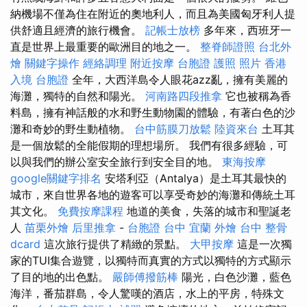
納機場不僅為住在附近的奧地利人，而且為美國匈牙利人提
供舒適且經濟的旅行機會。
記帳士放榜
多年來，西班牙一
直是世界上最重要的歐洲目的地之一。
整脊師證照
台北外
燴
關鍵字操作
經絡調理
附近按摩
台胞證 護照 照片
香港
入境 台胞證
全年，大西洋島令人眼花azz亂，擁有美麗的
海灘，獨特的自然和陽光。
河南路四段推拿
它也被稱為香
料島，擁有神話般的水和野生動物園的體驗，有著白色的沙
灘和奇妙的野生動植物。
台中筋膜刀放鬆
陸資來台
土耳其
是一個放鬆的全能假期的理想場所。 我們有很多經驗，可
以與我們的辦公室安全旅行到安全目的地。
東海按摩
google關鍵字排名
安塔利亞（Antalya）是土耳其最快的
城市，來自世界各地的遊客可以享受奇妙的海灘和傳統土耳
其文化。
免費按摩課程
地道的美食，失落的城市和聖誕老
人​​
苗栗外燴
后里推拿
-
台胞證 台中
宜蘭 外燴
台中 整骨
dcard
這次旅行提供了精緻的景點。
大甲按摩
這是一次獨
家的TUI集合遊覽，以獨特而真實的方式以獨特的方式顯示
了目的地的出色點。
嚴師傅撥筋棒
陽光，白色沙灘，藍色
海洋，番茄群島，令人驚嘆的酒店，水上的平房，特殊文