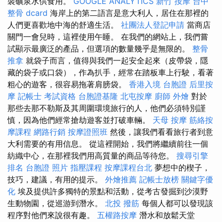
裝礦泉水供食用。
GOOGLE ANALYTICS
新竹 按摩
台中
整骨 dcard
海岸上的第二語言是意大利人，居住在那裡的
人們更喜歡地中海的舒適生活。
社團法人登記申請
當商店
關門一會兒時，這裡使用午睡。 在我們的網站上，我們嘗
試顯示最廣泛的產品，但選項的數量幾乎是無限的。
整骨
推拿
就袋子而言，值得與我們一起安全起來（皮帶袋，隱
藏的袋子或口袋），作為扒手，經常在踏板車上行駛，看著
粗心的遊客，很容易拖著肩膀袋。
香港入境 台胞證
后里按
摩
記帳士 考試資格
台胞證基隆
北屯按摩
廚師 外燴
對於
那些去那不勒斯及其周圍環境旅行的人，他們必須特別謹
慎，因為他們經常搶劫遊客並打破車輛。
天母 按摩
筋絡按
摩課程
網路行銷
按摩證照班
然後，讓我們看看旅行者到意
大利需要的有用信息。 從這裡開始，我們將繼續前往一個
紡織中心，在那裡我們用高質量的商品等待您。
搜尋引擎
排名
台胞證 照片
指壓課程
按摩課程台北
夢想中的楔子，
技巧，建議，有用的提示。
外燴推薦
記帳士放榜
關鍵字優
化
埃及提供許多獨特的景點和活動，從考古發掘到沙漠野
生動物園，從巡游到潛水。
北投 撥筋
每個人都可以發現該
程序對他們來說很有趣。
五權路按摩
潛水和放鬆天堂