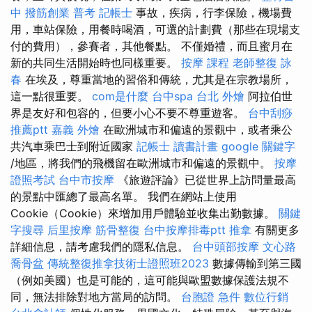
中
撥筋創業
普考 記帳士
事故，疾病，行李保險，機場費
用，車站保險，用餐時喝酒，可選的計劃費（那些在現場支
付的費用），參賽者，其他餐點。 不僅婚禮，而且蜜月在
新的共同生活開始時也同樣重要。
按摩 課程
老師整復 詠
春
在埃及，尊重當地的習俗和傳統，尤其是在宗教場所，
這一點很重要。
com是什麼
台中spa
台北 外燴
阿拉伯世
界是友好和包容的，但要小心不要不尊重遊客。
台中刮痧
推薦ptt
嘉義 外燴
在歐洲城市和偏遠的景觀中，或者乘公
共汽車乘巴士到附近國家
記帳士 讀書計畫
google 關鍵字
/地區，將我們的飛機留在歐洲城市和偏遠的景觀中。
按摩
證照考試
台中市按摩
《旅遊評論》已從世界上訪問量最高
的景點中匯總了最高名單。 我們在網站上使用
Cookie（Cookie）來增加用戶體驗並收集出勤數據。
關鍵
字搜尋
后里按摩
筋骨整復
台中按摩排毒ptt
推拿
有關更多
詳細信息，請考慮我們的隱私信息。
台中頭部按摩
文心路
喬骨盆
傳統整復推拿技術士證照班2023
數據傳輸到第三國
（例如美國）也是可能的，這可能與歐盟數據保護法規不
同，無法排除對地方當局的訪問。
台胞證 急件
數位行銷