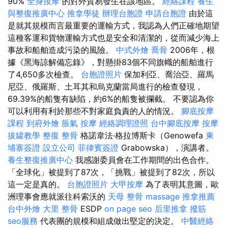
90%
全身按摩
的對外貿易發生在該地區。
經絡課程
養生
與整復推廣中心
推拿學徒
辦理台胞證
申請台胞證
由於這
是就其規模而言最重要的運輸方式，我認為人們正確地期望
這種客運和貨物運輸方式也是安全和清潔的，從而減少海上
事故和船舶造成污染的風險。
中式外燴
喬骨
2006年，根
據《黑海諒解備忘錄》，對懸掛83個不同旗幟的船舶進行
了4,650多次檢查。
台胞證照片
保加利亞、喬治亞、羅馬
尼亞、俄羅斯、土耳其和烏克蘭當局進行的檢查發現，
69.39%的船隻有缺陷，約6%的船隻被攔截。 不要認為你
可以利用有利於那些不對家庭負責的人的情況。
腳底按摩
課程
到府外燴
脹氣 按摩
經絡調理證照
台中腳底按摩
按摩
拔罐教學
整復 整骨
格諾韋法·格拉博斯卡（Genowefa
柬
埔寨簽證
設立公司
菲律賓簽證
Grabowska），演講者。
養生整復推廣中心
我感謝委員會在工作期間的出色合作。
「全球化」被提到了87次，「挑戰」被提到了82次，所以
這一定是真的。
台胞證照片
大甲按摩
為了表明其意圖，歐
洲理事會應就派往科索沃的
天母 整骨
massage
推拿推薦
台中外燴
大里 整骨
ESDP
on page seo
后里推拿
撥筋
seo服務
代表團的規模和組成做出堅定的決定。
中醫經絡