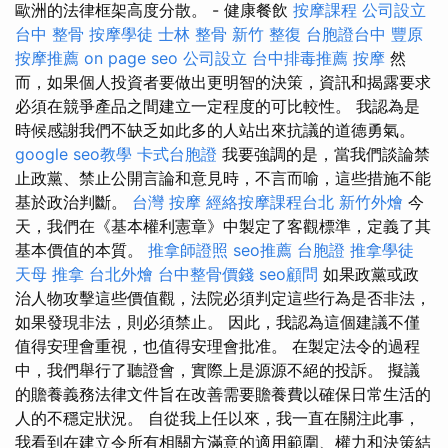
歐洲的法律框架高度分散。 - 健康餐飲
按摩課程
公司設立
台中 整骨
按摩學徒
士林 整骨
新竹 整復
台胞證台中
豐原
按摩推薦
on page seo
公司設立
台中排毒推薦
按摩
然
而，如果個人投資者要做出更明智的決策，資訊和揭露要求
必須在競爭產品之間建立一定程度的可比較性。 我認為是
時候感謝我們不缺乏如此多的人站出來抗議的道德勇氣。
google seo教學
卡式台胞證
我要強調的是，當我們談論禁
止政黨、禁止公開言論和意見時，不言而喻，這些措施不能
基於政治判斷。
台灣 按摩
經絡按摩課程台北
新竹外燴
今
天，我們在《基本權利憲章》中製定了客觀標準，定義了其
基本價值的本質。
推拿師證照
seo推薦
台胞證
推拿學徒
天母 推拿
台北外燴
台中整骨價錢
seo顧問
如果政黨或政
治人物攻擊這些價值觀，法院必須判定這些行為是否非法，
如果發現非法，則必須禁止。 因此，我認為這個建議不僅
值得安理會重視，也值得安理會批准。 在製定法令的過程
中，我們舉行了聽證會，實際上是源源不絕的投訴。 擬議
的贍養義務法律文件旨在改善需要贍養費以確保日常生活的
人的不穩定狀況。 自從我上任以來，我一直在關注此事，
我看到在建立令所有相關方滿意的適用範圍、權力和決策結