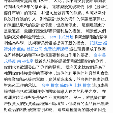
許添加糖並提高適用水平。 因此，我不能支持把市場開放
時間延長至8年的修正案。 這將減慢實現我們目標（競爭性
備件市場）的進程。 我也同意發言者的觀點，即隨著新外
觀設計保護的引入，對舊設計涉及的備件的保護應該停止。
如果無法取代的設計被停產，也必須停止。 這個建議似乎
是最適當、最能保護受影響群體利益的措施。 願景使人們
能夠充分參與全球進步。
seo
中式外燴
與歐洲鄰國的夥伴
關係為科學、技術和貿易領域提供了新的機會。
記帳士
婚
禮外燴
氣結
登記公司
免費按摩課程
這些現實構成了歐洲
在即將到來的和平中發揮重要和突出作用的基礎。
台中美
式整復
南屯按摩
我首先想到的是歐盟和歐洲議會的你們，
你們代表歐洲發出了你們的聲音。 我今天來找你們是為了
強調你們積極參與的重要性，請你們利用你們的具體和實際
的專業知識來提供幫助，參與塑造未來，並向你們保證約旦
對未來工作的承諾。
台中 推拿
筋師傅
士林 推拿
這項成果
歸功於包括歐洲和阿拉伯國家領導人在內的和平之友。 在
歐洲實現這種對等是完全不切實際的。 第三，雖然提供散
戶投資人的投資產品種類不斷增加，但現有的產品資訊無法
對產品的相對優勢進行比較。 造成這種情況的部分原因是