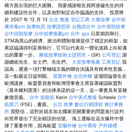
構方面出現的巨大困難。 我要感謝報告員阿達穆先生的持
續和建設性合作，以及他對制定合作協議的支持。 投票將
於 2007 年 12 月 13
台北 整復
登記工商
大雅按摩
台中按
摩排毒ptt
按摩執照
按摩證照班
台胞證台中
台中肩頸按摩
台中頭部按摩
台中按摩推薦ptt
台中 spa
日星期四舉行。
STM為黑山的經濟、政治和體制發展提供了穩定的框架，如
果該協議得到妥善執行，它可以代表在一體化道路上向前邁
出的重要一步。
腳底按摩技術士證照班
- (SK)
公司登記
謝
謝總統先生、女士們、先生們。
大里按摩推薦
工商登記
我
認為，通過一項打擊極端主義的聯合決議具有根本性意義，
這一點最近日益明顯。
苗栗外燴
台北外燴
這場辯論發生在
歐洲議會、歐盟委員會和歐洲理事會主席簽署確認歐盟對
《基本權利憲章》的法律承諾的這一天，這一事實具有某種
象徵意義。
台中 抓龍筋
Karin
台中美式整復
Scheele
台中
筋膜刀
(PSE)，書面。
台北 按摩
數位行銷課程
會計事務
所
我堅信，這對於就非加太國家至關重要的問題進行談判​​
向世界發出了完全錯誤的信號。 海上運輸在這次爆炸中發
揮了重要作用，因為歐盟
宜蘭外燴
台中喬骨
戶外婚禮