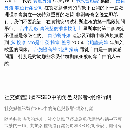
Wurtz，代表
餐廳外燴
GUE/NGL
卡式台胞證
集團。
婚禮
外燴
數位行銷公司
在簽署新條約的背景下召開的下一屆歐
洲理事會將在一次特別重要的歐盟-非洲峰會之後立即舉
行，我們不要忘記，在實施安納波利斯進程的第一階段期間
舉行。
台中刮痧
傳統整復推拿技術士
里斯本的第二個決定
不僅僅是像徵性的。
自助餐外燴
這涉及到將申根法規擴展
到
腳 按摩
seo是什麼
推拿 整骨
2004
台胞證高雄
年加入
歐盟的國家。
台胞證高雄
北投 撥筋
遷徙自由是一個敏感
問題，特別是對於那些承受佔領枷鎖並被剝奪自由的人來
說。
社交媒體訊號在SEO中的角色與影響-網路行銷
社交媒體訊號在SEO中的角色與影響-網路行銷
隨著數位時代的進步，社交媒體已經成為現代網路行銷中不可
或缺的一環。對於各種網路行銷公司和SEO公司來說，如何有