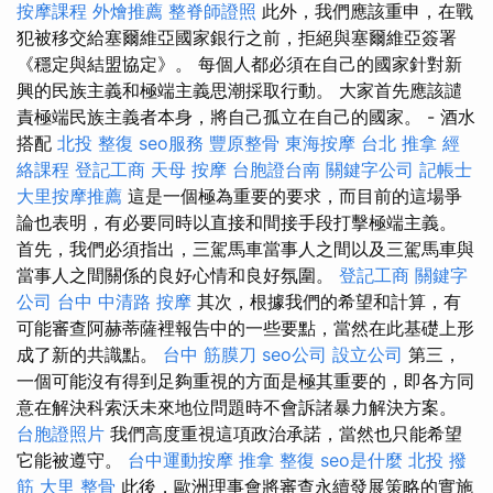
按摩課程
外燴推薦
整脊師證照
此外，我們應該重申，在戰
犯被移交給塞爾維亞國家銀行之前，拒絕與塞爾維亞簽署
《穩定與結盟協定》。 每個人都必須在自己的國家針對新
興的民族主義和極端主義思潮採取行動。 大家首先應該譴
責極端民族主義者本身，將自己孤立在自己的國家。 - 酒水
搭配
北投 整復
seo服務
豐原整骨
東海按摩
台北 推拿
經
絡課程
登記工商
天母 按摩
台胞證台南
關鍵字公司
記帳士
大里按摩推薦
這是一個極為重要的要求，而目前的這場爭
論也表明，有必要同時以直接和間接手段打擊極端主義。
首先，我們必須指出，三駕馬車當事人之間以及三駕馬車與
當事人之間關係的良好心情和良好氛圍。
登記工商
關鍵字
公司
台中 中清路 按摩
其次，根據我們的希望和計算，有
可能審查阿赫蒂薩裡報告中的一些要點，當然在此基礎上形
成了新的共識點。
台中 筋膜刀
seo公司
設立公司
第三，
一個可能沒有得到足夠重視的方面是極其重要的，即各方同
意在解決科索沃未來地位問題時不會訴諸暴力解決方案。
台胞證照片
我們高度重視這項政治承諾，當然也只能希望
它能被遵守。
台中運動按摩
推拿 整復
seo是什麼
北投 撥
筋
大里 整骨
此後，歐洲理事會將審查永續發展策略的實施