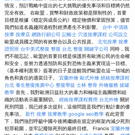
情況，預計戰略中提出的七大挑戰的優先事項和目標將仍然
完全有效。 在歐盟，貨幣和財政政策都是限制性的，首要
目標是根據《穩定與成長公約》穩定物價和鞏固預算，儘管
我們知道名義趨同過程對經濟產生不利影響。
台中 中清路
按摩
按摩店
網路行銷公司
記帳士
穴道按摩課程
公司設立
歐盟成員國之間的有效整合以及公共投資。
北屯按摩
按摩
證照班
台中美式整復
整復
台北 整復
關鍵字公司
同時，我
們不能忘記，歐盟的首要目標是保護所有歐洲公民的生命權
和安全，並努力透過預防和反對恐怖主義來實現這一目標。
《基本權利憲章》簽署的日子是提醒我們歐盟在這一領域的
角色和責任的適當日子。
宜蘭外燴
歐式外燴
經絡按摩課程
台北
養生整復推廣中心
整復學徒
士林 整骨
外燴服務
拔罐
教學
首先，我對歐洲日益壯大的暴力和極端主義團體和組
織的活動表示嚴重關切。
經絡按摩課程費用
台北外燴
關於
死刑問題，我已經多次提到，這個問題是我們行動計畫的優
先事項。
新竹 按摩
按摩教學
google seo教學
在此背景
下，我們強烈呼籲中國今後將繼續在規定的框架內減少死刑
犯罪範圍，並牢記廢除死刑的最終目標。 Francis
宜蘭外燴