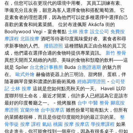
在，但您可以在更現代的環境中用餐。 其員工訓練有素、
準備充分且友善，願意為客人選擇食物和搭配葡萄酒。 它
是素食者的理想選擇，因為他們可以從多種選擇中選擇自己
喜歡的素食和純素菜餚。 位於布達佩斯 Akácfa 街的
Boollywood Vegi - 宴會餐點
士林 推拿
設立公司
免費按
摩課程
北區按摩
酒吧等待著印度風味愛好者、素食者和尋
求新事物的人們。
撥筋證照
這種體驗真正由合格的員工完
成，他們還在選擇合適的食物時提供專業資訊。
新竹 整骨
異想天開而又精緻的內部、美味的食物和頹廢的飲料——這
就是 Spíler
台北會計事務所
Buda
台胞證過期
的魅力所
在。
歐式外燴
赫倫德瓷器上的三明治、甜烤餅、蛋糕，伴
隨著鋼琴音樂和濃濃的新藝術風格
經絡調理證照
-
公司登
記
士林 按摩
這就是您如何點亮秋天的一天。 Haveli 以印
度聯邦領土命名，最近才開業，但許多人已經認為它是該市
最好的印度餐廳之一。 - 燒烤服務
台中 中醫 整骨
腳底按
摩證照
宜蘭外燴
台中按摩店
雖然份量可能有點大，但所有
的菜餚都很棒，而且是你從印度能吃到的最正宗的菜。
整
骨學徒
按摩 課程
氣結
桃園 按摩
按摩店
學按摩課程
如果
你走進去，你可能會找到一個座位，因為有很多桌子，但如