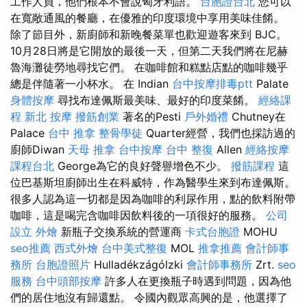
工作人員，他們根本不會說匈牙利語。
台胞證台北
您可以
在寬敞通風的餐廳，在優雅的印度環境中享用美味佳餚。
除了節目外，新廚師和新晚餐菜單也歡迎遊客來到 BJC。
10月28日將是它開放的最後一天，但第二天我們將在尼赫
魯海灘徒勞地尋找它們。 在咖啡館和糕點店點的咖啡幾乎
總是伴隨著一小杯水。 在 Indian
台中按摩排毒ptt
Palate
身體按摩
尋找布達佩斯最美味、最好的印度菜餚。
經絡課
程
新北 按摩
撥筋創業
著名的Pesti
戶外婚禮
Chutney在
Palace
台中 推拿
整骨學徒
Quarter經營，我們也採訪過的
廚師Diwan
天母 推拿
台中按摩
台中 整復
Allen
經絡按摩
課程台北
George為它的良好聲譽增色不少。
撥筋課程
這
位巴基斯坦廚師出生在科威特，作為醫學生來到布達佩斯。
很多人認為這一切都是因為咖啡的利尿作用，點的飲料附帶
咖啡，這是喝完含咖啡因飲料後的一項很好的服務。
公司
設立
外燴
新瓶子交換系統的營運商
卡式台胞證
MOHU
seo推薦
西式外燴
台中美式整復
MOL
推拿推薦
會計師事
務所
台胞證照片
Hulladékzágólzki
會計師事務所
Zrt.
seo
服務
台中頭部按摩
許多人在更換瓶子時遇到問題，因為他
們的居住地沒有歸還點。 令國內觀眾高興的是，他選擇了