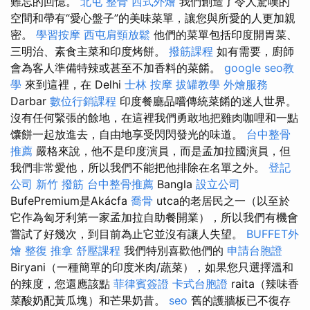
難忘的回憶。
北屯 整骨
西式外燴
我們創造了令人驚嘆的
空間和帶有“愛心盤子”的美味菜單，讓您與所愛的人更加親
密。
學習按摩
西屯肩頸放鬆
他們的菜單包括印度開胃菜、
三明治、素食主菜和印度烤餅。
撥筋課程
如有需要，廚師
會為客人準備特辣或甚至不加香料的菜餚。
google seo教
學
來到這裡，在 Delhi
士林 按摩
拔罐教學
外燴服務
Darbar
數位行銷課程
印度餐廳品嚐傳統菜餚的迷人世界。
沒有任何緊張的餘地，在這裡我們勇敢地把雞肉咖哩和一點
馕餅一起放進去，自由地享受閃閃發光的味道。
台中整骨
推薦
嚴格來說，他不是印度演員，而是孟加拉國演員，但
我們非常愛他，所以我們不能把他排除在名單之外。
登記
公司
新竹 撥筋
台中整骨推薦
Bangla
設立公司
BufePremium是Akácfa
喬骨
utca的老居民之一（以至於
它作為匈牙利第一家孟加拉自助餐開業），所以我們有機會
嘗試了好幾次，到目前為止它並沒有讓人失望。
BUFFET外
燴
整復 推拿
舒壓課程
我們特別喜歡他們的
申請台胞證
Biryani（一種簡單的印度米肉/蔬菜），如果您只選擇溫和
的辣度，您還應該點
菲律賓簽證
卡式台胞證
raita（辣味香
菜酸奶配黃瓜塊）和芒果奶昔。
seo
舊的護牆板已不復存