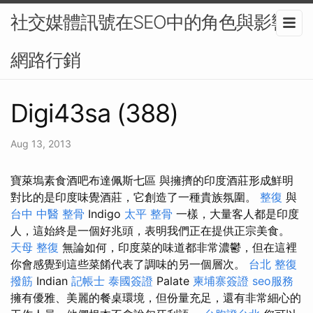
社交媒體訊號在SEO中的角色與影響-
網路行銷
Digi43sa (388)
Aug 13, 2013
寶萊塢素食酒吧布達佩斯七區 與擁擠的印度酒莊形成鮮明
對比的是印度味覺酒莊，它創造了一種貴族氛圍。
整復
與
台中 中醫 整骨
Indigo
太平 整骨
一樣，大量客人都是印度
人，這始終是一個好兆頭，表明我們正在提供正宗美食。
天母 整復
無論如何，印度菜的味道都非常濃鬱，但在這裡
你會感覺到這些菜餚代表了調味的另一個層次。
台北 整復
撥筋
Indian
記帳士
泰國簽證
Palate
柬埔寨簽證
seo服務
擁有優雅、美麗的餐桌環境，但份量充足，還有非常細心的