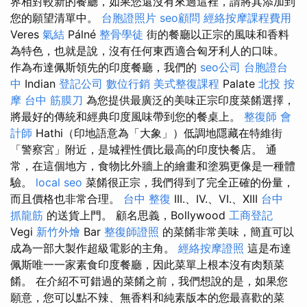
界相對較新的餐廳，如果您還沒有來過這裡，請將其添加到
您的願望清單中。
台胞證照片
seo顧問
經絡按摩課程費用
Veres
氣結
Pálné
整骨學徒
街的餐廳以正宗的風味和香料
為特色，也就是說，沒有任何東西適合匈牙利人的口味。
作為布達佩斯領先的印度餐廳，我們的
seo公司
台胞證台
中
Indian
登記公司
數位行銷
美式整復課程
Palate
北投 按
摩
台中 筋膜刀
為您提供最廣泛的美味正宗印度菜餚選擇，
將最好的傳統和經典印度風味帶到您的餐桌上。
整復師
會
計師
Hathi（印地語意為「大象」）低調地隱藏在特維街
「警察宮」附近，是城裡性價比最高的印度快餐店。 通
常，在這個地方，食物比外牆上的繪畫和塗鴉更像是一種體
驗。
local seo
菜餚很正宗，我們得到了完全正確的份量，
而且價格也非常合理。
台中 整復
III.、IV.、VI.、XIII
台中
抓龍筋
的送貨上門。 顧名思義，Bollywood
工商登記
Vegi
新竹外燴
Bar
整復師證照
的菜餚非常美味，簡直可以
成為一部大製作超級電影的主角。
經絡按摩證照
這是布達
佩斯唯一一家素食印度餐廳，因此菜單上根本沒有肉類菜
餚。 在介紹不可錯過的菜餚之前，我們想說的是，如果您
願意，您可以點不辣、無香料和純素版本的您最喜歡的菜