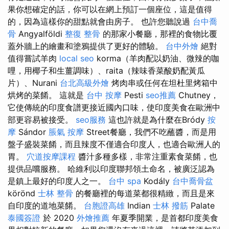
果你想確定的話，你可以在網上預訂一個座位，這是值得
的，因為這樣你的甜點就會由房子。 也許您聽說過
台中喬
骨
Angyalföldi
整復 整骨
的那家小餐廳，那裡的食物比覆
蓋外牆上的繪畫和塗鴉提供了更好的體驗。
台中外燴
絕對
值得嘗試羊肉
local seo
korma（羊肉配以奶油、微辣的咖
哩，用椰子和生薑調味）、raita（辣味香菜酸奶配黃瓜
片）、Nurani
台北高級外燴
烤肉串或任何在坦杜里烤箱中
烘烤的菜餚。 這就是
台中 按摩
Pesti
seo推薦
Chutney，
它使傳統的印度食譜更接近國內口味，使印度美食在歐洲中
部更容易被接受。
seo服務
這也許就是為什麼在Bródy
按
摩
Sándor
脹氣 按摩
Street餐廳，我們不吃蘸醬，而是用
盤子盛裝菜餚，而且辣度不僅適合印度人，也適合歐洲人的
胃。
穴道按摩課程
醬汁多種多樣，非常注重素食菜餚，也
提供品嚐服務。 哈維利以印度聯邦領土命名，被廣泛認為
是鎮上最好的印度人之一。
台中 spa
Kodály
台中喬骨盆
körönd
士林 整骨
的餐廳裡的每道菜都很精緻，而且是來
自印度的道地菜餚。
台胞證高雄
Indian
士林 撥筋
Palate
泰國簽證
於 2020
外燴推薦
年夏季開業，是首都印度美食