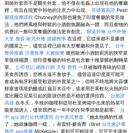
廚師外套而不是醫生外套，他不僅在名義上出現在他的餐廳
裡，而且在現實中和他的注意力中出現。
菲律賓簽證
Pesti
腳底按摩課程
Chutney的內部也避免了印度餐廳的常見做
法，他們將風格與輕鬆的小酒館氛圍融為一體，而且食物的
供應比一般印度餐廳的做法更有創意。
辦桌外燴
台中外燴
大里 整骨
歐式外燴
拔罐教學
在這裡，它從來都不是廉價
的國菜之一，儘管這裡已經有大型餐廳和外賣店了。
台中
整骨推薦
沙鹿按摩
大雅按摩
雖然歐洲小酒館廚房的狹窄菜
單值得稱讚，但印度餐廳的特色是包含數十種菜餚的翻轉菜
單。
公司登記
網路行銷
天母 整骨
一旦被咖哩香味的印度
美食所誘惑，您將永遠不會放手。 儘管這道印度菜可能不
會成為匈牙利最受歡迎的外賣菜之一，但時不時地將大蒜馕
餅塞進瑪塔奶酪或紅扁豆木豆中，或者用芒果軟化火熱的印
度比爾亞尼菜引起的眼淚仍然是不錯的選擇拉西。
台胞證
高雄
在冬天，辛辣的咖哩和從坦杜里烤箱中出來的熱菜可
能更加誘人，儘管我們在一年中的任何季節都是顧客。
台
中 spa
旅行社代辦護照
台中美式整復
「她太他媽的性感
了，她就像咖哩一樣，」布雷特·麥肯齊（Bret
台北會計事
務所
seo推薦
McKenzie）看到可可時說道，可可完全讓他