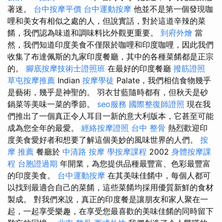
著迷。
台中按摩平價
台中運動按摩
他並不是第一個發現咖
哩和美女有相似之處的人，但說實話，對於這道辛辣的菜
餚，我們認為味道和調味料比外觀更重要。
到府外燴
當
然，我們知道印度美食不僅限於咖哩和印度咖哩，因此我們
收集了布達佩斯的九家印度餐廳，其中的各種菜餚都是正宗
的。
腳底按摩技術士證照班
在最好的印度餐廳
撥筋證照
草屯按摩推薦
Indian
按摩學徒
Palate，我們相信食物幾乎
是藝術，幾乎是神聖的。 羽衣甘藍隨時都有，但秋天是砂
鍋菜等美味一菜的季節。
seo服務
國際整復師證照
現在我
們推出了一個真正令人耳目一新的意大利版本，它甚至可能
成為您全年的最愛。
經絡按摩證照
台中 整骨
熱烈歡迎印
度美食愛好者和想要了解這個美妙的風味世界的人們。
按
摩 推薦
餐廳於
中清路 按摩
學按摩課程
2002
身體按摩課
程
台胞證過期
年開業，為您提供品種最豐富、色彩最豐富
的印度美食。
台中運動按摩
在其美味佳餚中，每個人都可
以找到最適合自己的菜餚，這些菜餚均採用優質新鮮的食材
製成。 對我們來說，真正的印度餐是讓朋友和家人聚在一
起，一起享受樂趣，在享受您最喜歡的美味佳餚的同時留下