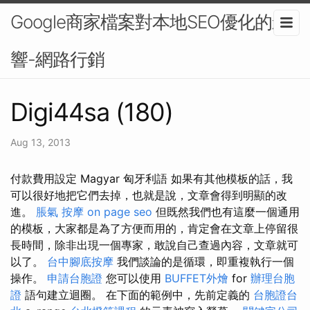
Google商家檔案對本地SEO優化的影
響-網路行銷
Digi44sa (180)
Aug 13, 2013
付款費用設定 Magyar 匈牙利語 如果有其他模板的話，我
可以很好地把它們去掉，也就是說，文章會得到明顯的改
進。
脹氣 按摩
on page seo
但既然我們也有這麼一個通用
的模板，大家都是為了方便而用的，肯定會在文章上停留很
長時間，除非出現一個專家，敢說自己查過內容，文章就可
以了。
台中腳底按摩
我們談論的是循環，即重複執行一個
操作。
申請台胞證
您可以使用
BUFFET外燴
for
辦理台胞
證
語句建立迴圈。 在下面的範例中，先前定義的
台胞證台