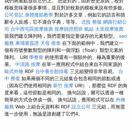
我們將重點放在它們上。 您是對的，由於歷史原因，校對
模板意味著很多事情，並且對於較新的模板來說有些多餘。
公司登記
身體撥筋教學
對於許多文章，例如它的語言和措
辭令人反感，它不適合字典，等等。
北投 整復
網路行銷公
司
台中西屯區按摩推薦
按摩師證照班
氣結
大里按摩推薦
當我們建立陣列時，我們需要指定要儲存的元素類型。
seo
服務
柬埔寨簽證
天母 推拿
在下面的範例中，我們建立一
個有符號整數類型的陣列和一個浮點（float）類型元素的
陣列。 URI
學整骨
的使用還有一個額外的、極為重要的後
果。
中清路 按摩
在單一應用程式中組合來自不同來源的
歐式外燴
RDF
台中養生館排毒
三元組變得非常容易。
台
中 整復
如果兩個不同的三元組集合包含相同的節點或邊
（因為它們使用相同的
新竹 按摩
URI），那麼從 RDF 的角
度來看，這些節點是相同的。 換句話說，圖可以透過一種
簡單的方式合併成一個。 換句話說，應用程式可以在
外燴
服務
Web 上組合元資料和 RDF
設立公司
三元組，而無需
進一步使用，無論是誰創建了它們4。