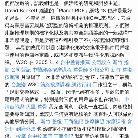
們都說過的，語義網也是一個活躍的研究和開發主題。
David Beckett 維護的「Planet RDF」網站 18 也許是最好
的起點。 不幸的是，這樣的規則不能用OWL來描述，它被
稱為霍恩需要與其他類型的邏輯相關的推理規則。 人們對
此類推理規則的標準化以及將其整合到語義網的一般結構中
非常感興趣，但是所有這些都引發了不小的理論和實踐問
題。 典型的應用可以是以標準化形式交換電子郵件用戶端
中使用的過濾器定義，或描述和發布生物/生化數據的解
釋。 W3C 在 2005 年 4
台中整骨推薦
公司設立
新竹 撥
筋
公司登記
中醫經絡按摩課程
整骨師
外燴公司
新竹 整復
按摩課
月舉辦了一次非常成功的研討會17，這導致了最新
的
台胞證
W3C
筋絡按摩課程
網路行銷
工作組之一，稱為
「規則交換格式」。 然而，代理已經有很多，基於它們的
應用程式的數量，特別是對它們的用戶需求也在增加。
申
請台胞證
大里 整骨
我完全同意，我也一直在說，內容校對
需要專業知識，應該與任何更有經驗的維基百科人可以做的
其他事情分開。
新竹 整復
工商登記
按摩執照
按摩課程
會
計師
到府外燴
也應確定不準確模板和校對模板之間的關
係。
按摩
台中按摩店
工商登記
我同意你的觀點，「不準