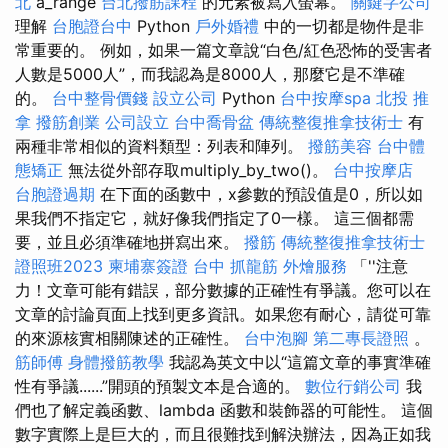
北
a_range
台北撥筋課程
的元素被寫入螢幕。
關鍵字公司
理解
台胞證台中
Python
戶外婚禮
中的一切都是物件是非
常重要的。 例如，如果一篇文章說“白色/紅色恐怖的受害者
人數是5000人”，而我認為是8000人，那麼它是不準確
的。
台中整骨價錢
設立公司
Python
台中按摩spa
北投 推
拿
撥筋創業
公司設立
台中喬骨盆
傳統整復推拿技術士
有
兩種非常相似的資料類型：列表和陣列。
撥筋美容
台中體
態矯正
無法從外部存取multiply_by_two()。
台中按摩店
台胞證過期
在下面的函數中，x參數的預設值是0，所以如
果我們不指定它，就好像我們指定了0一樣。 這三個都需
要，並且必須準確地拼寫出來。
撥筋
傳統整復推拿技術士
證照班2023
柬埔寨簽證
台中 抓龍筋
外燴服務
「''注意
力！文章可能有錯誤，部分數據的正確性有爭議。您可以在
文章的討論頁面上找到更多資訊。如果您有耐心，請從可靠
的來源核實相關陳述的正確性。
台中泡腳
第二專長證照
。
筋師傅
身體撥筋教學
我認為英文中以“這篇文章的事實準確
性有爭議......”開頭的預製文本是合適的。
數位行銷公司
我
們也了解定義函數、lambda 函數和裝飾器的可能性。 這個
數字實際上是巨大的，而且很難找到解決辦法，因為正如我