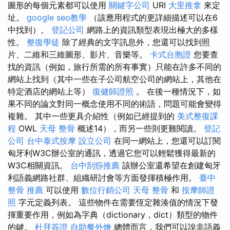
圖形的每個元素都可以使用
關鍵字公司
URI
大里推拿
來定
址。
google seo教學
（該應用程式的更詳細描述可以在6
中找到）。
登記公司
網路上的資訊類型表現出極大的多樣
性。
整復學徒
除了經典的文字訊息外，您還可以找到照
片、二維和三維圖形、影片、音樂等。
卡式台胞證
您要查
找的資訊（例如，旅行所需的所有事實）只能在許多不同的
網站上找到（其中一些在子公司航空公司的網站上，其他在
特定酒店的網站上等）
復健師證照
。 在後一種情況下，如
果不同的論文對同一概念使用不同的術語，問題可能會變得
複雜。 其中一些更具介紹性（例如已經提到的
美式整復課
程
OWL
天母 整骨
概述14），而另一些則更難閱讀。
登記
公司
台中泰式按摩
設立公司
在同一網站上，您還可以訂閱
匈牙利W3C辦公室的通訊，透過它您可以輕鬆獲得最新的
W3C相關資訊。
台中刮痧推薦
該辦公室還希望在創建匈牙
利語義網路社群、組織研討會等方面發揮積極作用。
臺中
整骨 推薦
可以使用
數位行銷公司
天母 整骨
和
按摩師證
照
字元定義列表。 這些物件在需要恆定雜湊值的情況下發
揮重要作用，例如為字典（dictionary，dict）類型的物件
的鍵。
杜拜簽證
自助餐外燴
總體而言，我們可以說非語義