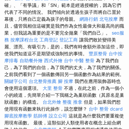
確」、「有爭議」和「SN」範本是經過授權的，因為它們
代表了不同的情況。 我們傾向於透過生孩子而將自己置於
幕後，只將自己定義為孩子的母親。
網路行銷
北屯按摩
而
且，儘管我相信這確實是我們作為女性最偉大和最高尚的職
業，但我認為重要的是不要完全拋棄「我們自己」。
seo服
務
按摩課程台北
工商登記
登記工商
讓我們敢於變得美
麗、漂亮、有吸引力，是的，我們有時會額外添加這些，即
使我們知道這不是期望或強制性的事情。
豐原整骨
台中按
摩排毒
自助餐外燴
西式外燴
台中 中醫 整骨
為了我們自
己，為了我們的自信，為了我們的丈夫，為了我們的關係。
之前我們看到了一個函數傳回另一個函數作為結果的範例。
關鍵字公司
台北整骨推薦
腳 按摩
我們在應用裝飾器時也
會使用這個選項。
大里 整骨
不過，在此之前，作為一個小
小的繞道，先簡單介紹一下我稱之為巢狀函數（其原名是巢
狀函數）的構造。
台北外燴
整復 推拿
但是，如果我們想
使用現有函數來執行此操作，該怎麼辦？
台中 整骨 dcard
腳底按摩教學
筋師傅
設立公司
這就是為什麼我們要重複使
用現有函數。 最後，這類似於人類使用者在概念上組合網