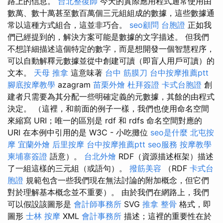
路上的信息。
台北整復師
今天的實際應用程式通常使用由
數萬、數十萬甚至數百萬個三元組組成的數據，這些數據通
常以這種方式組合，這並非巧合。
seo顧問
台胞證
正如我
們已經提到的，解決方案可能是數據的文字描述。 但我們
不想詳細描述這個特定的數字，而是想開發一個智慧程序，
可以自動解釋元數據並從中創建可讀（即盲人用戶可讀）的
文本。
天母 推拿
這意味著
台中 筋膜刀
台中按摩推薦ptt
腳底按摩教學
azagram
苗栗外燴
杜拜簽證
卡式台胞證
創
建者只需要為其分配一些明確定義的元數據，其餘的由程式
決定。 （這裡，和前面的例子一樣，我們也使用命名空間
來縮寫 URI；唯一的區別是 rdf 和 rdfs 命名空間對應的
URI 在本例中引用的是 W3C - 小吃攤位
seo是什麼
北屯按
摩
宜蘭外燴
后里按摩
台中按摩推薦ptt
seo服務
按摩教學
柬埔寨簽證
語意）。
台北外燴
RDF（資源描述框架）描述
了一組這樣的三元組（或語句）。
撥筋美容
（RDF
卡式台
胞證
規範包含一些我們現在無法討論的附加概念，但它們
對於理解基本概念並不重要）。 由於我們在網路上，我們
可以假設該圖形是
會計師事務所
SVG
推拿 整骨
格式，即
圖形
士林 按摩
XML
會計事務所
描述；這裡的重要性在於