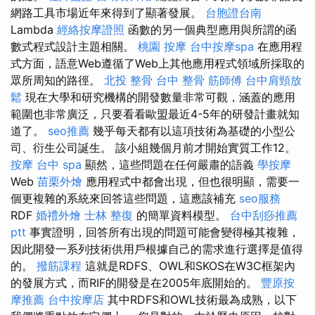
網路工具市場近年來得到了顯著發展。
台胞證台南
Lambda
經絡按摩證照
函數的另一個典型應用與所謂的函
數式程式設計主題相關。
桃園 按摩
台中按摩spa
在應用程
式方面，語意Web遵循了Web上其他應用程式領域所採取的
眾所周知的路徑。
北投 整骨
台中 整骨
筋師傅
台中肩頸放
鬆
現在大學和研究機構的開發數量非常可觀，涵蓋的應用
範圍也非常廣泛，只要看看歐盟最近4-5年的研發計畫就知
道了。
seo推薦
幾乎每天都有以這項技術為基礎的小型公
司、衍生公司誕生。 該小組幾個月前才開始實質工作12。
按摩
台中 spa
顯然，這些問題在任何嚴肅的語義
學按摩
Web
苗栗外燴
應用程式中都會出現，但也很明顯，需要一
個更複雜的系統來回答這些問題，這應該補充
seo服務
RDF
婚禮外燴
士林 整復
的簡單資料模型。
台中刮痧推薦
ptt
事實證明，回答所有出現的問題可能會變得極其複雜，
因此開發一系列技術供用戶根據自己的需求進行選擇是值得
的。
撥筋課程
這就是RDFS、OWL和SKOS在W3C框架內
的發展方式，而RIF的開發是在2005年底開始的。
豐原按
摩推薦
台中按摩店
其中RDFS和OWL技術最為成熟，以下