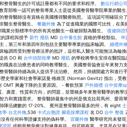
和整骨醫生的許可或註冊都有不同的要求和程序。
數位行銷公
教育部唯一認可的整骨專業人士是從美國整骨醫學院畢業的醫
的整骨醫師沒有資格在美國獲得醫療執照。 這項認可明確區分
和非醫生整骨醫生。
餐廳外燴
為了促進職業的國際可比性，在美
際職業分類標準中的所有其他醫生一樣被歸類為醫生。
復健師證
院的課程與授予
新竹 撥筋
MD
台中養生館
資格的學校類似。
申
主，第三年和第四年則包括主要醫學專業的臨床輪調。
婚禮外
床輪調而受到整骨療法界的批評，這些私人醫生可能無法為輪換
提供 DO 和
台中頭部按摩
MD
撥筋
的學校將學生安排在醫院臨
的職責在治療患者的同時教導醫生。 美國整骨協會近年來努力
整骨醫師持續為病人提供手法治療。 然而，持續開處方和進行
史學家和社會學家諾曼·格維茨 (Norman Gevitz) 指出，
對 OMT 興趣下降的主要原因。 - 餐飲預算
戶外婚禮
台中按摩sp
質、廣度、性質和方向」的問題，並聲稱多年來整骨醫學的教學
智力和實踐需求。 整骨醫師最集中的州是俄克拉荷馬州、愛荷
隊伍總數的 17-20%。 賓州是整骨醫師最多的州，有 eight
士
o教學
台北外燴
,536
卡式台胞證
腳底按摩課程
名 DO
台中 整復
種沒有任何科學證據支持的偽科學。
宜蘭外燴
醫學研究尚未發現
摩證照
或顱骨整骨療法對健康有益，但可能有害，尤其是在兒童