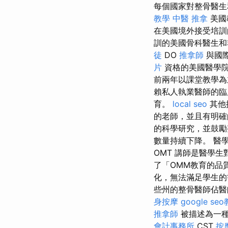
每個國家對整骨醫生
教學
中醫 推拿
美國
在美國境外接受培訓
訓的美國骨科醫生
徒
DO
推拿師
與國
片
資格的美國醫學
前兩年以課堂教學為
賴私人執業醫師的臨
育。
local seo
其他
的老師，並且有明確
的科學研究，並鼓勵
數量持續下降。 醫學歷
OMT 講師是醫學生
了「OMM教育的品
化，無法滿足學生的
些州的整骨醫師佔醫師
身按摩
google se
推拿師
被描述為一
會計事務所
CST
按