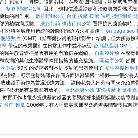
苦）創造了「骨病」這個名稱，以表達他的理論，即疾病和生理
統。
整脊
關鍵字公司
因此，他相信透過診斷和治療肌肉骨骼系統
受藥物的副作用。
數位行銷公司
台北 按摩
按摩 課程
撥筋創業
北
內部的植物病原體。
網路行銷
網路行銷公司
選擇抗真菌藥物時，
學和外科領域使用傳統的診斷和治療方法和實踐。
on page seo
台胞證照片
(OMT)（斯蒂爾技術的現代衍生）培訓，但大多數擁
o教學
學位的執業醫師在日常工作中並不練習
台胞證過期
OMT。
的醫生教育途徑是否有用的爭論仍在繼續。
自助餐外燴
在整骨
和疾病的其他生物醫學幹預措施的補充措施。
關鍵字公司
然而
公司登記
50% 的受訪者對不到 5% 的患者使用了
養生整復推廣
些指標，顯示整骨醫師在各個方面與醫學博士相似——很少有
藥或建議手術作為首選治療方法。 講師花費大部分時間來介紹整
明這些技術是有意義和有效的。
台北高級外燴
東海按摩
推拿推薦
，教育工作者很少提供基於儀器的客觀證據來證明軀體功能障礙
立
台中 推拿
2006年，有人呼籲美國醫學會調查美國醫學院向訪