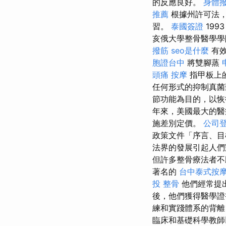
的反應良好。
身體
推薦
根據州許可法，
習。
泰國簽證
199
亥俄大學整骨醫學學
撥筋
seo是什麼
有
胞證台中
將雙腳蒸
頭痛 按摩
指甲板上的
任何形式的抑制真
節功能為目的，以恢
年來，美國最大的醫
施差別定價。
公司
政策文件「序言、目
法界的發展引起人們
但許多整骨療法者不
著名的
台中泰式按
投 整骨
他們經常提
後，他們獲得醫學證
練和實踐體系的背離
臨床和基礎科學教師