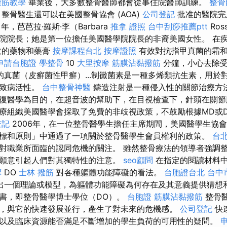
撥筋教學
畢業後，大多數整骨醫師都會從事住院醫師訓練。
整骨
整骨醫生還可以在美國整骨協會 (AOA)
公司登記
批准的醫院完
3 年，芭芭拉·羅斯·李（Barbara
推拿 證照
台中刮痧推薦ptt
Ros
院院長；她是第一位擔任美國醫學院院長的非裔美國女性。 在
效的藥物和藥膏
按摩課程台北
按摩證照
有效對抗指甲真菌的霜
申請台胞證
學整骨
10
大里按摩
筋膜沾黏撥筋
分鐘，小心去除受
真菌（皮癬菌性甲癬）...制黴菌素是一種多烯類抗生素，用於
菌致病活性。
台中整骨神醫
鑄造注射是一種侵入性的關節治療方
復醫學為目的，在超音波的幫助下，在目視檢查下，針頭在關節
療組織美國醫學會採取了免費的非歧視政策，不鼓勵根據MD或
登記
2006年，在一位整骨醫學生擔任主席期間，美國醫學生協會
標和原則」中通過了一項關於整骨醫學生會員權利的政策。
台
對職業所面臨的認同危機的關注。 雖然整骨療法的領導者強調
願意引起人們對其獨特性的注意。
seo顧問
在指定的閱讀材料
摩
DO
士林 撥筋
對各種軀體功能障礙的看法。
台胞證台北
台中
出一個理論或模型，為軀體功能障礙為何存在及其意義提供猜想和
書，即整骨醫學博士學位（DO）。
台胞證
筋膜沾黏撥筋
整骨
，與它的快速發展並行，產生了對未來的危機感。
公司登記
快
以及臨床資源能否滿足不斷增加的學生負荷的可用性的疑問。