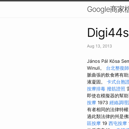
Google商
Digi44s
Aug 13, 2013
János Pál Kó
Winuli。
台北整復師
脈曲張的飲食將有助
液凝固。
卡式台胞
按摩排毒
撥筋證照
即使在模擬器的幫助
按摩
1973
經絡調理
有者相同的法律特
過此類法律的州是佛
區按摩
19
西屯按摩