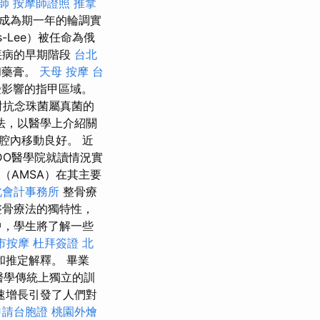
師
按摩師證照
推拿
成為期一年的輪調實
s-Lee）被任命為俄
疾病的早期階段
台北
和藥膏。
天母 按摩
台
影響的指甲區域。
對抗念珠菌屬真菌的
法，以醫學上介紹關
腔內移動良好。 近
DO醫學院就讀情況實
（AMSA）在其主要
北會計事務所
整骨療
整骨療法的獨特性，
中，學生將了解一些
市按摩
杜拜簽證
北
推定解釋。 畢業
醫學傳統上獨立的訓
速增長引發了人們對
申請台胞證
桃園外燴