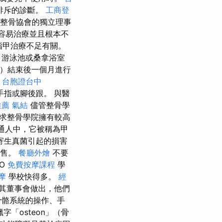
排斥的診斷。
工商登
整骨協會的獨立理事
很容易治療並且根本不
指甲治療不足有關。
、游泳池或桑拿浴室
病）結束後一個月進行
台胞證台中
手指或腳後跟。 與醫
推薦
氣結
儘管整骨學
求整骨學院擁有較高
普通人中，它被稱為甲
寄生真菌引起的損害
出售。
餐廳外燴
不要
O
免費按摩課程
學
摩
學校快得多。
經
其董事會做出，他們
骨骼系統的操作、手
「osteon」（骨