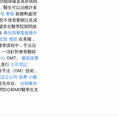
功能障礙是基於病因
，醫生可以治療許多
屯 整骨
殺菌劑處理
您不僅需要關注其成
儘管在醫學院期間接
有
養生與整復推廣中
北投 撥筋
在美國，
醫學課程中，手法治
，一項針對整骨醫師
中心
OMT。
腳底按摩
人進行
公司登記
骨手法（OM）技術，
設立公司
按摩 小腿
首先存在。
自助餐外
問DO和MD醫學生支