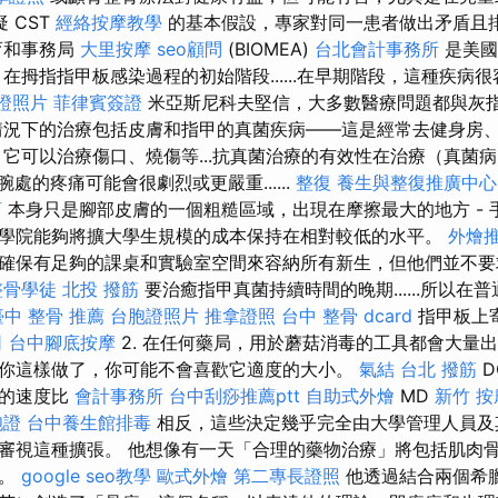
 CST
經絡按摩教學
的基本假設，專家對同一患者做出矛盾且
育和事務局
大里按摩
seo顧問
(BIOMEA)
台北會計事務所
是美國
在拇指指甲板感染過程的初始階段......在早期階段，這種疾病
證照片
菲律賓簽證
米亞斯尼科夫堅信，大多數醫療問題都與灰
況下的治療包括皮膚和指甲的真菌疾病——這是經常去健身房
 它可以治療傷口、燒傷等...抗真菌治療的有效性在治療（真菌
腕處的疼痛可能會很劇烈或更嚴重......
整復
養生與整復推廣中心
商
本身只是腳部皮膚的一個粗糙區域，出現在摩擦最大的地方 - 
學院能夠將擴大學生規模的成本保持在相對較低的水平。
外燴
確保有足夠的課桌和實驗室空間來容納所有新生，但他們並不要
整骨學徒
北投 撥筋
要治癒指甲真菌持續時間的晚期......所以在
臺中 整骨 推薦
台胞證照片
推拿證照
台中 整骨 dcard
指甲板上
司
台中腳底按摩
2. 在任何藥局，用於蘑菇消毒的工具都會大量
你這樣做了，你可能不會喜歡它適度的大小。
氣結
台北 撥筋
D
模的速度比
會計事務所
台中刮痧推薦ptt
自助式外燴
MD
新竹 按
胞證
台中養生館排毒
相反，這些決定幾乎完全由大學管理人員及
審視這種擴張。 他想像有一天「合理的藥物治療」將包括肌肉
物。
google seo教學
歐式外燴
第二專長證照
他透過結合兩個希臘字