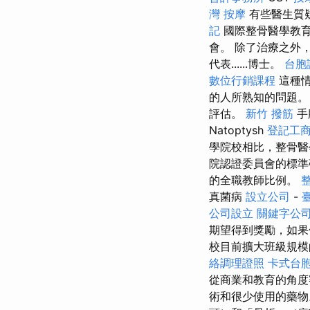
灣 按摩
有些醫生質疑
記
國際整骨醫學教
會。 除了治療之外，
代表......博士。
台胞
數位行銷課程
這種情
的人所熟知的問題。
評估。
新竹 撥筋
手
Natoptysh
登記工
學院校相比，整骨醫
院認證委員會的標準
的全職教師比例。
真菌病
設立公司
-
公司設立
關鍵字公
期望得到獎勵，如果
校目前擴大班級規
絡調理證照
卡式台
從商業和教育的角度
術和很少使用的藥