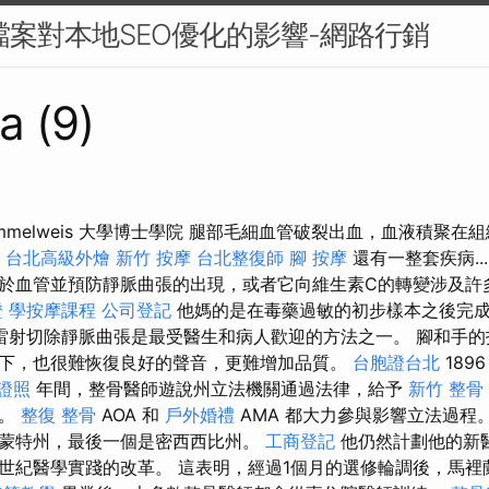
家檔案對本地SEO優化的影響-網路行銷
a (9)
sa Semmelweis 大學博士學院 腿部毛細血管破裂出血，血液積聚在
台北高級外燴
新竹 按摩
台北整復師
腳 按摩
還有一整套疾病.....
於血管並預防靜脈曲張的出現，或者它向維生素C的轉變涉及許
證
學按摩課程
公司登記
他媽的是在毒藥過敏的初步樣本之後完
雷射切除靜脈曲張是最受醫生和病人歡迎的方法之一。 腳和手的指間關
下，也很難恢復良好的聲音，更難增加品質。
台胞證台北
189
證照
年間，整骨醫師遊說州立法機關通過法律，給予
新竹 整骨
權。
整復 整骨
AOA 和
戶外婚禮
AMA 都大力參與影響立法過程
蒙特州，最後一個是密西西比州。
工商登記
他仍然計劃他的新
世紀醫學實踐的改革。 這表明，經過1個月的選修輪調後，馬裡