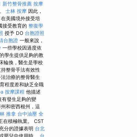
司
新竹整骨推薦
按摩
生。
士林 按摩
因此，
了在美國境外接受培
國接受教育的
整復學
照
授予 DO
台胞證照
請台胞證
一般來說，
燴
一些學校因過度依
的學生提供足夠的教
床輪換，醫生是學校
支持整骨手法有效性
手法治療的整骨醫生
受教育程度差和缺乏全職
a
按摩課程
他描述
沒有發生足夠的變
華州和密西根州，這
林 推拿
台中油壓
全
正在積極執業。 CST
充分的證據表明
台北
或嬰兒中使用時。
台