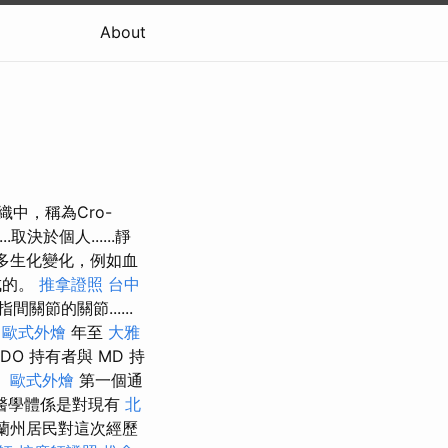
About
組織中，稱為Cro-
.取決於個人......靜
多生化變化，例如血
成的。
推拿證照
台中
節的關節......
6
歐式外燴
年至
大雅
DO 持有者與 MD 持
。
歐式外燴
第一個通
醫學體係是對現有
北
蘭州居民對這次經歷