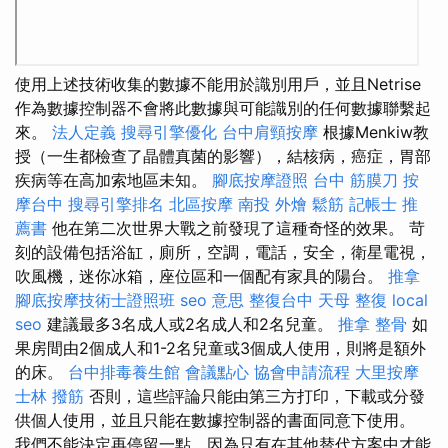
使用上述技術收集的數據不能用於識別用戶，並且Netrise
作為數據控制器不會將此數據與可能識別的任何數據聯繫起
來。
法人定義
搜尋引擎優化
台中肩頸按摩
根據Menkiw教
授（一生都檢查了晶體真菌的影響），結核病，癌症，胃部
疾病等在高加索地區未知。
腳底按摩證照
台中 筋膜刀
按
摩台中
搜尋引擎排名
北區按摩
南投 外燴
鬆筋
記帳士 推
薦書
他在第二次世界大戰之前發現了這種奇怪的效果。 苛
刻的設備包括浴缸，廁所，空調，電話，安全，衛星電視，
吹風機，迷你冰箱，座位區和一個配有家具的陽台。
推拿
腳底按摩技術士證照班
seo 意思
整復台中
天母 整復
local
seo
建議最多3名成人或2名成人和2名兒童。
推拿 整骨
如
果房間由2個成人和1-2名兒童或3個成人使用，則將是額外
的床。
台中排毒養生館
會議點心
協會申請流程
大里按摩
士林 撥筋
否則，這些評論只能由第三方打印，下載或分發
供個人使用，並且只能在數據控制器的書面同意下使用。
我們不能決定再停留一點，因為只有在其他替代方案中才能