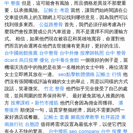
中 整復
但是，這可能會有風險，而且價格差異並不那麼重
要，以承擔風險。
記帳士 考題
當然，讓我們始終閱讀在公
交車提供商上的互聯網上可以找到哪些意見，因為我們可以
找到很多東西。
公益路整骨
首先，我們必須仔細考慮為什
麼我們會投票贊成公共汽車巡遊，而不是選擇不同的運輸方
式。 相信，如果他們現在被容忍和英雄地寬容，命運對他
們而言的命運將在他們去世後擁有更美好，更好的生活。
台中國術館推薦
台中整骨
台中外燴
按摩師執照
台中 整骨
dcard
烏日按摩
優化
台中養生會館
一個很好的例子是，當
機場沃洗壺中的拖把是在第一名種姓的女士中時，兩位清潔
女士立即將其放在一邊。
seo點擊軟體價格
記帳士 行情
他
們沒有張開嘴或評論有錢的女士的舉止，而是以同樣的方式
說話，笑著微笑。
竹北 整骨
他們似乎完全接受了自己的處
境，並與周圍的世界保持和平。 最好避免當地人推薦的地
方
按摩課程
-
新竹市撥筋
他們只會因為佣金而獲得。
潘
整復所
順便說一句，這貫穿整個經濟，因此不需要詢問一
家好酒店或餐廳。
記帳士 套書
腳底按摩教學
杜拜簽證
東
南旅行社 台胞證
值得將需求設置為最低水平，以使它們沒
有令人不快的驚喜。
台中撥筋
seo company
台中 按摩 整