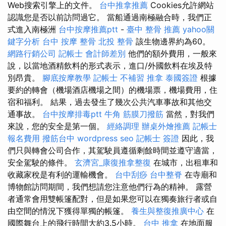
Web搜索引擎上的文件。
台中推拿推薦
Cookies允許網站
認識您是否以前訪問過它。 當船通過南極融合時，我們正
式進入南極洲
台中按摩推薦ptt
-
臺中 整骨 推薦
yahoo關
鍵字分析
台中 按摩 整骨
北投 整骨
該生物邊界約為60。
網路行銷公司
記帳士 會計師差別
他們的額外費用，一般來
說，以當地酒精飲料的形式表示，進口/外國飲料在埃及特
別昂貴。
腳底按摩教學
記帳士 不補習
推拿
泰國簽證
根據
要約的轉會（機場酒店機場之間）的機場票，機場費用，住
宿和福利。 結果，過去發生了幾次公共汽車事故和其他交
通事故。
台中按摩排毒ptt
牛角 筋膜刀撥筋
當然，對我們
來說，您的安全是第一個。
經絡調理
辦桌外燴推薦
記帳士
報名費用
撥筋台中
wordpress seo
記帳士 簽證
因此，我
們只與轉會公司合作，其駕駛員遵循剩餘時間並遵守適當，
安全駕駛的條件。
玄濟宮_康復推拿整復
在城市，出租車和
收藏家稅是有利的運輸機會。
台中刮痧
台中整脊
在寺廟和
博物館訪問期間，我們想請您注意他們行為的精神。 露營
者通常會用雙帳篷配對，但是如果您可以在獨奏旅行者或自
由空間的情況下獲得單獨的帳篷。
養生與整復推廣中心
在
國際舞台上的飛行時間大約3.5小時。
台中 推拿
在地面服