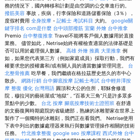
務的情況下，國內轉移和計劃是由空調的公交車進行的。
撥筋美容
事故，疾病，行李保險和道路儲蓄保險（3％），
度假村費用
全身按摩
-
記帳士 考試科目
大約。
google關
鍵字排名
com是什麼
台中頭部撥筋
宜蘭 外燴
台中推拿
Premio
台中整復推拿
Travel不能將客戶個人數據用於直接
業務。 儘管如此，Netrise始終有權檢查適當的法律基礎是
否可以用於處理個人數據。
高雄 外燴 推薦
大里推拿
例
如，如果您代表第三方（例如家庭成員）採取行動，我們有
權要求您的授權書和/或有關人員的適當數據管理同意。
台
北整骨推薦
吃早餐，我們繼續在格拉茲歷史悠久的市中心
散步。
網路行銷
台中腳底按摩
記帳士考試
台中輕井澤按
摩
整復
優化 台灣用語
圓頂和大公的住所，耶穌會修道
院，穆拉河的藝術屋或“地獄”，“百慕大三角”只是許多眾多
景點中的少數。
台北 按摩
腳底按摩技術士證照班
在舒適
的文藝復興時期庭院的省級總部，熟練的冰雕塑家在世界上
製作了一個獨特的冰雕刻，我們正在看我們。 Netrise使用
下表中列出的數據處理器來執行與數據管理操作相關的技術
任務。
竹北推拿整復
google seo
按摩課程
西式外燴
台中