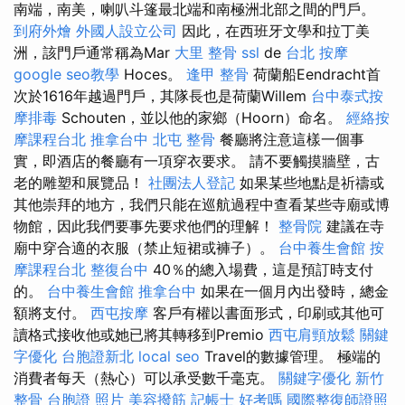
南端，南美，喇叭斗篷最北端和南極洲北部之間的門戶。
到府外燴
外國人設立公司
因此，在西班牙文學和拉丁美
洲，該門戶通常稱為Mar
大里 整骨
ssl
de
台北 按摩
google seo教學
Hoces。
逢甲 整骨
荷蘭船Eendracht首
次於1616年越過門戶，其隊長也是荷蘭Willem
台中泰式按
摩排毒
Schouten，並以他的家鄉（Hoorn）命名。
經絡按
摩課程台北
推拿台中
北屯 整骨
餐廳將注意這樣一個事
實，即酒店的餐廳有一項穿衣要求。 請不要觸摸牆壁，古
老的雕塑和展覽品！
社團法人登記
如果某些地點是祈禱或
其他崇拜的地方，我們只能在巡航過程中查看某些寺廟或博
物館，因此我們要事先要求他們的理解！
整骨院
建議在寺
廟中穿合適的衣服（禁止短裙或褲子）。
台中養生會館
按
摩課程台北
整復台中
40％的總入場費，這是預訂時支付
的。
台中養生會館
推拿台中
如果在一個月內出發時，總金
額將支付。
西屯按摩
客戶有權以書面形式，印刷或其他可
讀格式接收他或她已將其轉移到Premio
西屯肩頸放鬆
關鍵
字優化
台胞證新北
local seo
Travel的數據管理。 極端的
消費者每天（熱心）可以承受數千毫克。
關鍵字優化
新竹
整骨
台胞證 照片
美容撥筋
記帳士 好考嗎
國際整復師證照