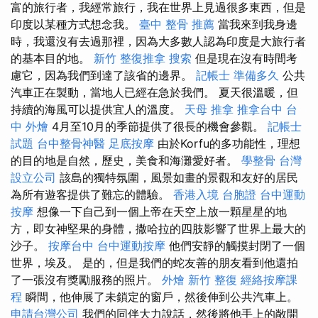
富的旅行者，我經常旅行，我在世界上見過很多東西，但是
印度以某種方式想念我。
臺中 整骨 推薦
當我來到我身邊
時，我還沒有去過那裡，因為大多數人認為印度是大旅行者
的基本目的地。
新竹 整復推拿
搜索
但是現在沒有時間考
慮它，因為我們到達了該省的邊界。
記帳士 準備多久
公共
汽車正在製動，當地人已經在急於我們。 夏天很溫暖，但
持續的海風可以提供宜人的溫度。
天母 推拿
推拿台中
台
中 外燴
4月至10月的季節提供了很長的機會參觀。
記帳士
試題
台中整骨神醫
足底按摩
由於Korfu的多功能性，理想
的目的地是自然，歷史，美食和海灘愛好者。
學整骨
台灣
設立公司
該島的獨特氛圍，風景如畫的景觀和友好的居民
為所有遊客提供了難忘的體驗。
香港入境 台胞證
台中運動
按摩
想像一下自己到一個上帝在天空上放一顆星星的地
方，即女神堅果的身體，撒哈拉的四肢影響了世界上最大的
沙子。
按摩台中
台中運動按摩
他們安靜的觸摸封閉了一個
世界，埃及。 是的，但是我們的蛇友善的朋友看到​​他還拍
了一張沒有獎勵服務的照片。
外燴 新竹
整復
經絡按摩課
程
瞬間，他伸展了未鎖定的窗戶，然後伸到公共汽車上。
申請台灣公司
我們的同伴大力說話，然後將他手上的敞開