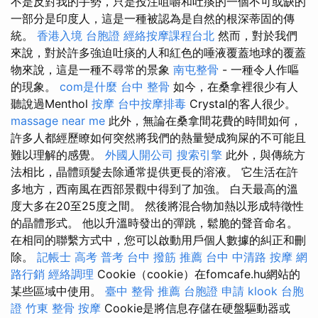
不是反對我的手勢，只是投注咀嚼和吐痰的一個不可或缺的
一部分是印度人，這是一種被認為是自然的根深蒂固的傳
統。
香港入境 台胞證
經絡按摩課程台北
然而，對於我們
來說，對於許多強迫吐痰的人和紅色的唾液覆蓋地球的覆蓋
物來說，這是一種不尋常的景象
南屯整骨
- 一種令人作嘔
的現象。
com是什麼
台中 整骨
如今，在桑拿裡很少有人
聽說過Menthol
按摩
台中按摩排毒
Crystal的客人很少。
massage near me
此外，無論在桑拿間花費的時間如何，
許多人都經歷瞭如何突然將我們的熱量變成狗屎的不可能且
難以理解的感覺。
外國人開公司
搜索引擎
此外，與傳統方
法相比，晶體頭髮去除通常提供更長的溶液。 它生活在許
多地方，西南風在西部景觀中得到了加強。 白天最高的溫
度大多在20至25度之間。 然後將混合物加熱以形成特徵性
的晶體形式。 他以升溫時發出的彈跳，鬆脆的聲音命名。
在相同的聯繫方式中，您可以啟動用戶個人數據的糾正和刪
除。
記帳士 高考 普考
台中 撥筋 推薦
台中 中清路 按摩
網
路行銷
經絡調理
Cookie（cookie）在fomcafe.hu網站的
某些區域中使用。
臺中 整骨 推薦
台胞證 申請
klook 台胞
證
竹東 整骨
按摩
Cookie是將信息存儲在硬盤驅動器或