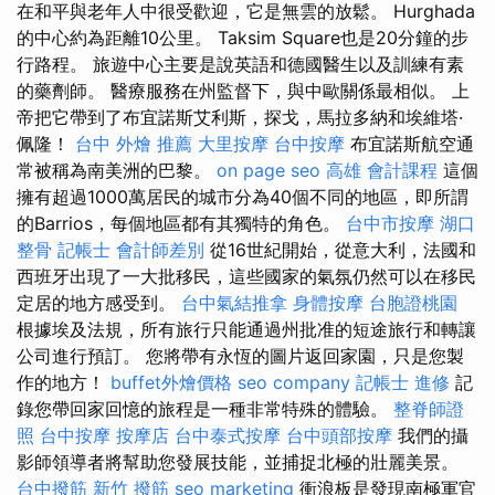
在和平與老年人中很受歡迎，它是無雲的放鬆。 Hurghada
的中心約為距離10公里。 Taksim Square也是20分鐘的步
行路程。 旅遊中心主要是說英語和德國醫生以及訓練有素
的藥劑師。 醫療服務在州監督下，與中歐關係最相似。 上
帝把它帶到了布宜諾斯艾利斯，探戈，馬拉多納和埃維塔·
佩隆！
台中 外燴 推薦
大里按摩
台中按摩
布宜諾斯航空通
常被稱為南美洲的巴黎。
on page seo
高雄 會計課程
這個
擁有超過1000萬居民的城市分為40個不同的地區，即所謂
的Barrios，每個地區都有其獨特的角色。
台中市按摩
湖口
整骨
記帳士 會計師差別
從16世紀開始，從意大利，法國和
西班牙出現了一大批移民，這些國家的氣氛仍然可以在移民
定居的地方感受到。
台中氣結推拿
身體按摩
台胞證桃園
根據埃及法規，所有旅行只能通過州批准的短途旅行和轉讓
公司進行預訂。 您將帶有永恆的圖片返回家園，只是您製
作的地方！
buffet外燴價格
seo company
記帳士 進修
記
錄您帶回家回憶的旅程是一種非常特殊的體驗。
整脊師證
照
台中按摩
按摩店
台中泰式按摩
台中頭部按摩
我們的攝
影師領導者將幫助您發展技能，並捕捉北極的壯麗美景。
台中撥筋
新竹 撥筋
seo marketing
衝浪板是發現南極軍官