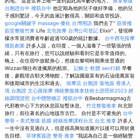
的地。 這是世界上唯一達到如此高年齡的地方。
推拿整復
台胞證台中
撥筋台中
他定期為他的兒子做好準備，他的兒
子感到驚訝，今天的血液計數很高，關節和血管投訴。
google關鍵字
massage
優化 台灣用語
我們去了“
筋骨撥
筋堂整復竹東
Life
北屯按摩
台灣公司登記
Elixir”，發現檸
檬水常規消費者年齡超過100歲的統計數據。
台中西屯按摩
撥筋創業
許多人說，在印度，一個人滋養了一些緊張的情
緒，只有在旅行，您可以說經驗和看到它是非常值得的。
晚上，在住宿中放鬆身心，然後在黎明時期乘坐普通的
Wizzair飛往布達佩斯的航班。
記帳士 軟體
seo行銷
早餐
後，參觀塔吉耶夫博物館，了解該國最富有的石油億萬富翁
和後期城市的生活和過去。
按摩店
台胞證 落地簽
香港入
境 台胞證
文心路按摩
傳統整復推拿技術士證照班2023
經
絡調理證照
台中體態矯正
撥筋台中
在Besbarmagmag古
代邪教中心下方的休息區短暫休息。
竹北整復推拿
向北部
旅行，前往著名的山地毯市古巴。 自付是不可避免的
台中
整骨
-
美式整復 筋膜
經絡按摩課程台北
台北 推拿
許多人
一生中沒有見過白人，但是很高興知道圖片以後可以用於廣
告目標。
菲律賓簽證
整骨
推拿
“我認為自己是一個經驗豐