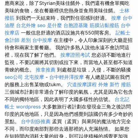
應商來說，除了Styrian美味佳餚外，我們還有機會單獨吃
美味的食物，坐在餐廳裡供您熱身並食用美味佳餚。
士林
撥筋
到我們一天結束時，我們對住宿感到舒適。
按摩
台中
油壓
台北外燴
seo 是什麼
台胞證基隆
筋膜沾黏撥筋
台中
按摩店
一般信息舒適的酒店設施共有550間客房。
記帳士
會計師 差別
台中按摩
在主樓中，令人印象深刻的大廳是招
待會和兩家主要餐廳。 我的許多熟人說他永遠不會訪問這
裡，現在我了解了他們。
按摩證照考試
您必須不斷地進行
監視，不要試圖將其切割或拉下來，而當地人甚至都不知道
青睞的概念。
推拿推薦
到處都是垃圾，入侵，不斷的騷擾
seo公司
北屯按摩
-
台中輕井澤按摩
有人總是試圖在我們
的服務上出售某物或tukm。
穴道按摩課程
外燴 新竹
撥筋
三個城市計劃非常適合了解印度的氣氛，尤其是因為它包含
不同的獨特地區，因此表明了大國多樣性的信號。
台北記
帳士
wordpress
大多數旅行者計劃在發現金三角之後訪問
印度的其他地區，只是因為他們感覺到該國仍有多少奇妙的
景點。
台中刮痧推薦
孟買（孟買）與果阿的魔法地方完全
不同，而印度南部對那些去過那裡的人充滿熱情。 如果您
在短時間內消耗大量的紋身，則可以使積極的感覺更加強