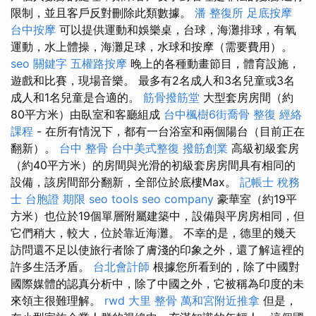
限制，並且客戶反對刪除此類數據。
潘 整復所
足底按摩
台中按摩
可以提供運動和娛樂桌，台球，海灘排球，有氧
運動，水上體操，海灘足球，水球和按摩（需要費用）。
seo 關鍵字
五權路按摩
晚上的各種動畫節目，體育設施，
遊戲和比賽，現場音樂。 最多有2名成人和3名兒童或3名
成人和1名兒童是合適的。
筋骨撥筋堂
大型套房房間（約
80平方米）由臥室和客廳組成
台中楓樹6街喬骨
整復
經絡
課程
- 在所有情況下，都有一台浴室和兩個陽台（目前正在
翻新）。
台中 整骨
台中美式整復
撥筋創業
高級初級套房
（約40平方米）的房間與光滑的初級套房房間具有相同的
設備，該房間部分翻新，全部位於底樓Max。
記帳士 稅務
士
台胞證 期限
seo tools
seo company
豪華室（約19平
方米）也位於19個單層附屬建築中，設備與平房房相同，但
它們稍大，較大，位於靠近海灘。 不幸的是，德里的幾天
訪問還不足以使旅行者除了膚淺的印象之外，還了解這裡的
許多生活矛盾。
台北會計師
根據您所看到的，除了中國對
國際媒體的認真分析中，除了中國之外，它被稱為印度的未
來領主很難理解。
rwd
大里 整骨
萬和宮附近推拿
但是，