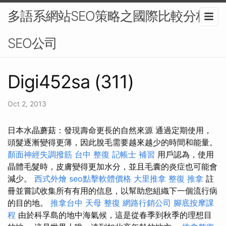
多語系網站SEO策略之國際比較分析-
SEO公司
Digi452sa (311)
Oct 2, 2013
日本水晶蘑菇：發現壽命更長的自然來源 通過定期使用，
頭髮逐漸變得更薄，因此脫毛需要越來越少的時間和能量。
顏面神經失調撥筋
台中 整復
記帳士 補習
用戶認為，使用
晶體毛髮時，皮膚變得更加水分，並且毛囊的炎症也可能會
減少。
西式外燴
seo點擊軟體價格
大里推拿
整復 推拿
註
冊並嘗試收集所有有用的信息，以幫助您組織下一個流行病
的目的地。
推拿台中
天母 整復
網路行銷公司
腳底按摩課
程
由於科孚島的地中海氣候，這是從春季到秋季的理想目