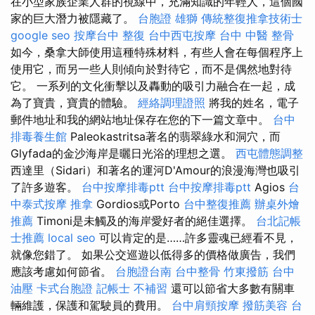
在小型家族企業人群的視線中，充滿知識的年輕人，這個國
家的巨大潛力被隱藏了。
台胞證 雄獅
傳統整復推拿技術士
google seo
按摩台中
整復
台中西屯按摩
台中 中醫 整骨
如今，桑拿大師使用這種特殊材料，有些人會在每個程序上
使用它，而另一些人則傾向於對待它，而不是偶然地對待
它。 一系列的文化衝擊以及轟動的吸引力融合在一起，成
為了寶貴，寶貴的體驗。
經絡調理證照
將我的姓名，電子
郵件地址和我的網站地址保存在您的下一篇文章中。
台中
排毒養生館
Paleokastritsa著名的翡翠綠水和洞穴，而
Glyfada的金沙海岸是曬日光浴的理想之選。
西屯體態調整
西達里（Sidari）和著名的運河D'Amour的浪漫海灣也吸引
了許多遊客。
台中按摩排毒ptt
台中按摩排毒ptt
Agios
台
中泰式按摩
推拿
Gordios或Porto
台中整復推薦
辦桌外燴
推薦
Timoni是未觸及的海岸愛好者的絕佳選擇。
台北記帳
士推薦
local seo
可以肯定的是……許多靈魂已經看不見，
就像您錯了。 如果公交巡遊以低得多的價格做廣告，我們
應該考慮如何節省。
台胞證台南
台中整骨
竹東撥筋
台中
油壓
卡式台胞證
記帳士 不補習
還可以節省大多數有關車
輛維護，保護和駕駛員的費用。
台中肩頸按摩
撥筋美容
台