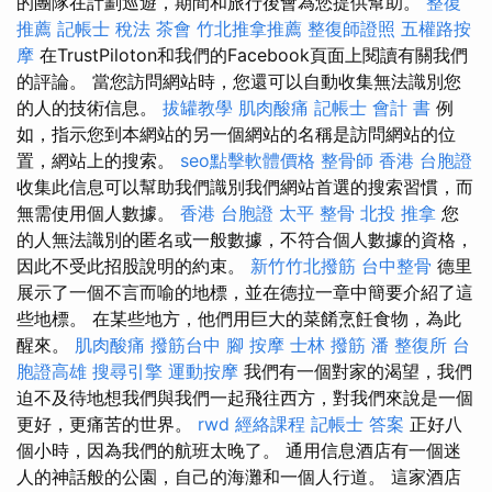
的團隊在計劃巡遊，期間和旅行後會為您提供幫助。
整復
推薦
記帳士 稅法
茶會
竹北推拿推薦
整復師證照
五權路按
摩
在TrustPiloton和我們的Facebook頁面上閱讀有關我們
的評論。 當您訪問網站時，您還可以自動收集無法識別您
的人的技術信息。
拔罐教學
肌肉酸痛
記帳士 會計 書
例
如，指示您到本網站的另一個網站的名稱是訪問網站的位
置，網站上的搜索。
seo點擊軟體價格
整骨師
香港 台胞證
收集此信息可以幫助我們識別我們網站首選的搜索習慣，而
無需使用個人數據。
香港 台胞證
太平 整骨
北投 推拿
您
的人無法識別的匿名或一般數據，不符合個人數據的資格，
因此不受此招股說明的約束。
新竹竹北撥筋
台中整骨
德里
展示了一個不言而喻的地標，並在德拉一章中簡要介紹了這
些地標。 在某些地方，他們用巨大的菜餚烹飪食物，為此
醒來。
肌肉酸痛
撥筋台中
腳 按摩
士林 撥筋
潘 整復所
台
胞證高雄
搜尋引擎
運動按摩
我們有一個對家的渴望，我們
迫不及待地想我們與我們一起飛往西方，對我們來說是一個
更好，更痛苦的世界。
rwd
經絡課程
記帳士 答案
正好八
個小時，因為我們的航班太晚了。 通用信息酒店有一個迷
人的神話般的公園，自己的海灘和一個人行道。 這家酒店