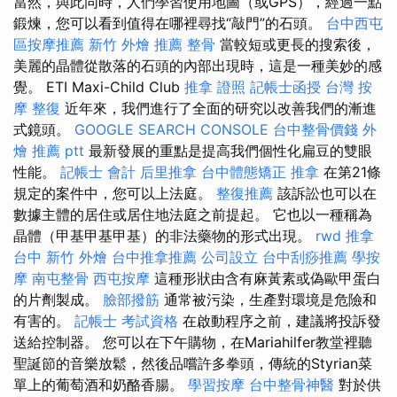
當然，與此同時，人們學習使用地圖（或GPS），經過一點
鍛煉，您可以看到值得在哪裡尋找“敲門”的石頭。
台中西屯
區按摩推薦
新竹 外燴 推薦
整骨
當較短或更長的搜索後，
美麗的晶體從散落的石頭的內部出現時，這是一種美妙的感
覺。 ETI Maxi-Child Club
推拿 證照
記帳士函授
台灣 按
摩
整復
近年來，我們進行了全面的研究以改善我們的漸進
式鏡頭。
GOOGLE SEARCH CONSOLE
台中整骨價錢
外
燴 推薦 ptt
最新發展的重點是提高我們個性化扁豆的雙眼
性能。
記帳士 會計
后里推拿
台中體態矯正
推拿
在第21條
規定的案件中，您可以上法庭。
整復推薦
該訴訟也可以在
數據主體的居住或居住地法庭之前提起。 它也以一種稱為
晶體（甲基甲基甲基）的非法藥物的形式出現。
rwd
推拿
台中
新竹 外燴
台中推拿推薦
公司設立
台中刮痧推薦
學按
摩
南屯整骨
西屯按摩
這種形狀由含有麻黃素或偽歐甲蛋白
的片劑製成。
臉部撥筋
通常被污染，生產對環境是危險和
有害的。
記帳士 考試資格
在啟動程序之前，建議將投訴發
送給控制器。 您可以在下午購物，在Mariahilfer教堂裡聽
聖誕節的音樂放鬆，然後品嚐許多拳頭，傳統的Styrian菜
單上的葡萄酒和奶酪香腸。
學習按摩
台中整骨神醫
對於供