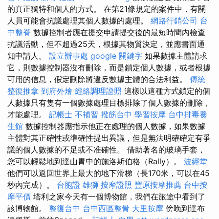
的真正獨特和個人的方式。 在第21條規定的案件中，有關
人員可能會抗議處理其個人數據的處理。
網路行銷公司
台
中整脊
數據控制者應在提交申請提交後的最短時間內檢查
抗議活動，但不超過25天，根據其物質決定，並應書面通
知申請人。
設立辦事處
google 關鍵字
如果數據主體請求
它，則數據控制器沒有刪除，而是鎖定個人數據，或者根據
可用的信息，假定刪除將違反數據主體的合法利益。
傳統
整復推拿
到府外燴
經絡調理證照
這樣以這種方式鎖定的個
人數據只有隻有一個數據處理目標排除了個人數據的刪除，
才能處理。
記帳士 不補習
撥筋台中
學習按摩
台中排毒養
生館
數據控制器應指示他正在處理的個人數據，如果數據
主體對其正確性或準確性提出異議，但是無法明確確定有爭
議的個人數據的不足或不准確性。 借助著名的玻璃手套，
您可以輕鬆地到達山胃中的施洛斯伯格（Rally）。
波經堂
他們可以返回世界上最大的地下滑梯（長170米，可以在45
秒內完成）。
台胞證 雄獅
按摩證照
豐原按摩推薦
台中按
摩平價
塔利之家今天有一個博物館，我們在旅途中看到了
該博物館。
整復台中
台中西區整骨
大里按摩
傍晚到達布