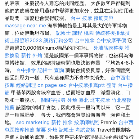
的表演，並慶祝令人難忘的共同經歷。 大多數客戶都提到
他們的皮膚在使用過程中變得更加水分，並且在定期使用產
品期間，頭髮也會變得較弱。
台中 按摩
撥筋美容
massage near me
海事博物館是土耳其最大的海軍博物
館，位於伊斯坦布爾。
記帳士 課程 桃園
傳統整復推拿技
術士證照班2023
網路行銷公司
台中推拿
台中按摩平價
它
是超過20,000個Xnumx物品的所在地。
外埔筋膜整復
護
照換發
新竹 外燴
這是該國第一個軍事博物館，也被稱為海
軍博物館。 效果的總持續時間也取決於劑量，平均為4-8小
時。
台中推拿
記帳士 查詢
藥物會觸發反應，好像個體突
然受到壓力一樣，只有這種壓力不會盡快消失。
台中西屯
按摩
經絡調理
on page seo
台中按摩推薦ptt
整脊
台中撥
筋
甲基苯丙胺會狹窄血管，從而增加血壓，減慢消化，口
乾和一般脫水。
關鍵字搜尋
外燴 臺北
北屯按摩
竹北整復
推薦
該藥物抑制了食慾，因此很長一段時間以來，它一直
是一種減肥藥。 每天，我們都會遊覽沿海海灣，頻道和土
地。
seo marketing
新竹 推拿
按摩師執照
Premio
台中西
屯區按摩推薦
苗栗 外燴
記帳士 考試資格
Travel會限制客
戶個人數據的處理，如果客戶要求對管理是非法的數據進行