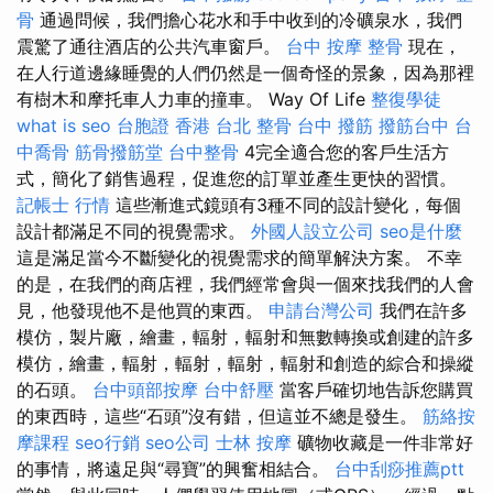
骨
通過問候，我們擔心花水和手中收到的冷礦泉水，我們
震驚了通往酒店的公共汽車窗戶。
台中 按摩 整骨
現在，
在人行道邊緣睡覺的人們仍然是一個奇怪的景象，因為那裡
有樹木和摩托車人力車的撞車。 Way Of Life
整復學徒
what is seo
台胞證 香港
台北 整骨
台中 撥筋
撥筋台中
台
中喬骨
筋骨撥筋堂
台中整骨
4完全適合您的客戶生活方
式，簡化了銷售過程，促進您的訂單並產生更快的習慣。
記帳士 行情
這些漸進式鏡頭有3種不同的設計變化，每個
設計都滿足不同的視覺需求。
外國人設立公司
seo是什麼
這是滿足當今不斷變化的視覺需求的簡單解決方案。 不幸
的是，在我們的商店裡，我們經常會與一個來找我們的人會
見，他發現他不是他買的東西。
申請台灣公司
我們在許多
模仿，製片廠，繪畫，輻射，輻射和無數轉換或創建的許多
模仿，繪畫，輻射，輻射，輻射，輻射和創造的綜合和操縱
的石頭。
台中頭部按摩
台中舒壓
當客戶確切地告訴您購買
的東西時，這些“石頭”沒有錯，但這並不總是發生。
筋絡按
摩課程
seo行銷
seo公司
士林 按摩
礦物收藏是一件非常好
的事情，將遠足與“尋寶”的興奮相結合。
台中刮痧推薦ptt