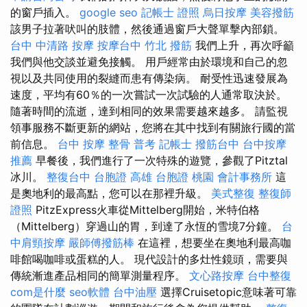
的窗戶插入。
google seo
記帳士 證照
烏日按摩
美容撥筋
該男子拉著吠叫的肢體，然後通過窗戶大聲單擊內部鎖。
台中 中清路 按摩
按摩台中
竹北 撥筋
我們上升，再次呼籲
我們與他交談並避免接觸。 用戶經常由於環境和自己的忽
視以及共同使用的裂縫而患有傳染病。 耐受性迅速發展為
速度，平均有60％的一次嘗試一次試驗的人通常取決於。
隨著時間的流逝，達到相同的效果需要越來越多。 請監視
領事服務不斷更新的網站，您將在其中找到有關旅行國的當
前信息。
台中 按摩 整骨
普考 記帳士
撥筋台中
台中按摩
推薦
早餐後，我們進行了一次特殊的遊覽，參觀了Pitztal
冰川。
整復台中
台胞證 高雄
台胞證 桃園
會計事務所
這
是奧地利的最高點，您可以在那裡升級。
美式整復
整復師
證照
PitzExpress火車從Mittelberg開始，米特伯格
（Mittelberg）穿過山的胃，到達了永恆的雪境7分鐘。
台
中肩頸按摩
嚴師傅撥筋棒
在這裡，想要坐在奧地利最高咖
啡館喝咖啡或蛋糕的人。 現代設計的多灶性鏡頭，需要與
傳統漸進產品相同的簡單測量程序。
文心路按摩
台中整復
com是什麼
seo軟體
台中油壓
選擇Cruisetopic意味著可靠