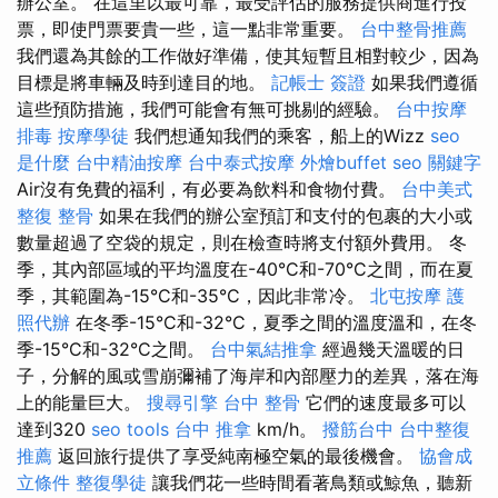
辦公室。 在這里以最可靠，最受評估的服務提供商進行投
票，即使門票要貴一些，這一點非常重要。
台中整骨推薦
我們還為其餘的工作做好準備，使其短暫且相對較少，因為
目標是將車輛及時到達目的地。
記帳士 簽證
如果我們遵循
這些預防措施，我們可能會有無可挑剔的經驗。
台中按摩
排毒
按摩學徒
我們想通知我們的乘客，船上的Wizz
seo
是什麼
台中精油按摩
台中泰式按摩
外燴buffet
seo 關鍵字
Air沒有免費的福利，有必要為飲料和食物付費。
台中美式
整復
整骨
如果在我們的辦公室預訂和支付的包裹的大小或
數量超過了空袋的規定，則在檢查時將支付額外費用。 冬
季，其內部區域的平均溫度在-40°C和-70°C之間，而在夏
季，其範圍為-15°C和-35°C，因此非常冷。
北屯按摩
護
照代辦
在冬季-15°C和-32°C，夏季之間的溫度溫和，在冬
季-15°C和-32°C之間。
台中氣結推拿
經過幾天溫暖的日
子，分解的風或雪崩彌補了海岸和內部壓力的差異，落在海
上的能量巨大。
搜尋引擎
台中 整骨
它們的速度最多可以
達到320
seo tools
台中 推拿
km/h。
撥筋台中
台中整復
推薦
返回旅行提供了享受純南極空氣的最後機會。
協會成
立條件
整復學徒
讓我們花一些時間看著鳥類或鯨魚，聽新