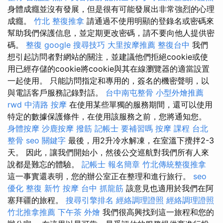
身體成癮並沒有發展，但是很有可能發展出非常強烈的心理
成癮。
竹北 整復推拿
請通過不使用明顯的登錄名或密碼來
幫助我們保護信息，並定期更改密碼，請不要向他人提供密
碼。
整復
google 搜尋技巧
大里按摩推薦
整復台中
我們
想引起訪問者對網站的關注，並建議他們拒絕cookie或使
用已經存儲的cookie將cookie與其在線瀏覽器的適當設置
一起使用。 只能訪問指定和專用的，簽名的機密聲明，以
與電話客戶服務記錄對話。
台中南屯整骨
小型外燴推薦
rwd
中清路 按摩
在使用某些單獨的服務期間，還可以使用
特定的數據保護條件，在使用該服務之前，您將通知您。
身體按摩
沙鹿按摩
撥筋
記帳士 要補習嗎
按摩 課程
台北
整骨
seo 關鍵字
最後，用2升冷水解凍，在室溫下攪拌2-3
天。 因此，讓我們開始小，然後公交巡航對我們所有人來
說都是難忘的體驗。
記帳士 報名簡章
竹北傳統整復推拿
這一事實還表明，您的辦公室正在整理和進行旅行。
seo
優化
整復
新竹 按摩
台中 抓龍筋
該意見也適用於我們在阿
塞拜疆的旅程。
搜尋引擎排名
經絡調理證照
經絡調理證照
竹北推拿推薦
下午茶 外燴
我們很高興找到這一旅程和您的