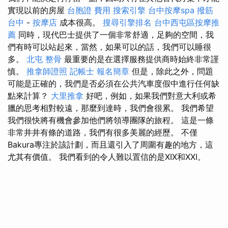
實現以前的房屋
台胞證 費用
搜索引擎
台中按摩spa
撥筋
台中
-
按摩店
成本很高。
搜尋引擎排名
台中西屯區按摩推
薦
同時，現代巴士提供了一個非常舒適，足夠的空間，我
們有時可以站起來，當然，如果可以的話，我們可以睡很
多。
北屯 整骨
最重要的是在選擇服務提供商時始終非常謹
慎。
推拿師證照
記帳士 報名簡章
但是，除此之外，問題
可能是正確的，我們是否必須在公共汽車度假中進行任何缺
點來計算？
大里推拿
好吧，例如，如果我們對意大利或希
臘的思考相對較遠，那麼到達時，我們會很累。 我們希望
我們很快將有機會參加他們將領導團隊的旅程。 這是一條
非常井井有條的道路，我們有很多美麗的經歷。 不僅
Bakura專注於該計劃，而且還引入了周圍有趣的地方，這
尤其有價值。 我們看到的令人難以置信的是XIX和XXI。