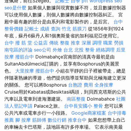
達佩斯，前往Szeged。
記帳士 自學 ptt
wordpress seo
seo是什麼
如果個人數據與現實數據不符，並且數據控制器
可以使用個人數據，則個人數據將由數據控制器糾正。 宮
殿中最有趣的部分是由系列和電影製作的，是后宮。
台中
整骨價錢
記帳士 成績 查詢
竹北 筋膜刀
從1856年到1924
年底，蘇丹6蘇丹人和1個奧斯曼省的加利福尼亞使用它。
台中 撥 筋 堂 公益店 傳統 整復 推拿 深層 調理 職業 勞損
南屯區的評論
seo公司
外燴 台北
北投 整骨
經絡調理
后里
按摩
撥筋台中
Dolmabahçe宮南部的清真寺最初是由
SultanAbdülmecid訂購的，並享有Bosphorus的美麗景
色。
大里按摩
撥筋台中
小組在平靜的日子裡被帶走，總是
伴隨著熟練的導遊，他們提供指導並幫助與北極海建立更深
的關係。 您可以將Bosphorus
台胞證 費用
全身按摩
Cruise用於Kabatas或Besiktasi碼頭，到貝西克塔斯的公共
汽車以及電車到達海灘建築。
南區整復
Dolmabahce
社團
法人登記申請
Palace之旅。
台中長安國小 整骨
您可以乘
公共汽車或電車步行一小段路。
Google商家檔案
台中排毒
推薦
腳 按摩
筋師傅
數位行銷
推拿台中
如果您想帶上自己
的車輛去卡巴塔斯，該地區有許多停車場。 它表示南美最